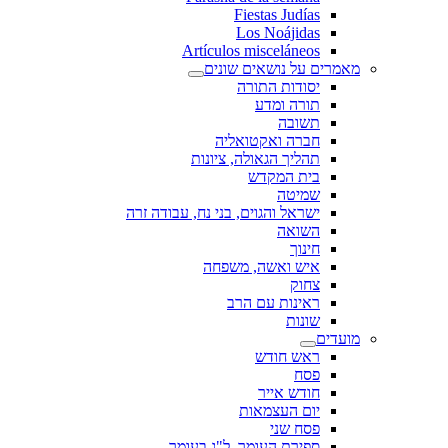
Fiestas Judías
Los Noájidas
Artículos misceláneos
מאמרים על נושאים שונים
יסודות התורה
תורה ומדע
תשובה
חברה ואקטואליה
תהליך הגאולה, ציונות
בית המקדש
שמיטה
ישראל והגוים, בני נח, עבודה זרה
השואה
חינוך
איש ואשה, משפחה
צחוק
ראינות עם הרב
שונות
מועדים
ראש חודש
פסח
חודש אייר
יום העצמאות
פסח שני
ספירת העומר, ל"ג בעומר