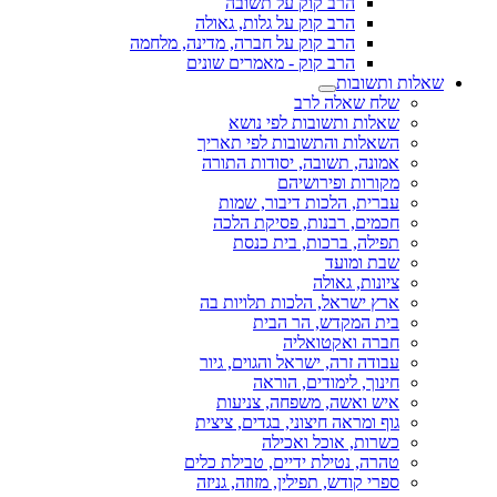
הרב קוק על תשובה
הרב קוק על גלות, גאולה
הרב קוק על חברה, מדינה, מלחמה
הרב קוק - מאמרים שונים
שאלות ותשובות
שלח שאלה לרב
שאלות ותשובות לפי נושא
השאלות והתשובות לפי תאריך
אמונה, תשובה, יסודות התורה
מקורות ופירושיהם
עברית, הלכות דיבור, שמות
חכמים, רבנות, פסיקת הלכה
תפילה, ברכות, בית כנסת
שבת ומועד
ציונות, גאולה
ארץ ישראל, הלכות תלויות בה
בית המקדש, הר הבית
חברה ואקטואליה
עבודה זרה, ישראל והגוים, גיור
חינוך, לימודים, הוראה
איש ואשה, משפחה, צניעות
גוף ומראה חיצוני, בגדים, ציצית
כשרות, אוכל ואכילה
טהרה, נטילת ידיים, טבילת כלים
ספרי קודש, תפילין, מזוזה, גניזה