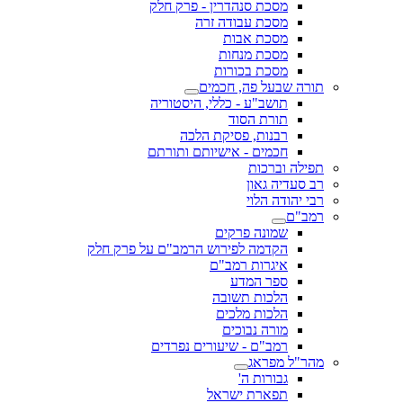
מסכת סנהדרין - פרק חלק
מסכת עבודה זרה
מסכת אבות
מסכת מנחות
מסכת בכורות
תורה שבעל פה, חכמים
תושב"ע - כללי, היסטוריה
תורת הסוד
רבנות, פסיקת הלכה
חכמים - אישיותם ותורתם
תפילה וברכות
רב סעדיה גאון
רבי יהודה הלוי
רמב"ם
שמונה פרקים
הקדמה לפירוש הרמב"ם על פרק חלק
איגרות רמב"ם
ספר המדע
הלכות תשובה
הלכות מלכים
מורה נבוכים
רמב"ם - שיעורים נפרדים
מהר"ל מפראג
גבורות ה'
תפארת ישראל