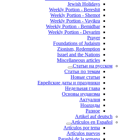
Jewish Holidays
Weekly Portion - Bereshit
Weekly Portion - Shemot
Weekly Portion - Vayikra
Weekly Portion - Bemidbar
Weekly Portion - Devarim
Prayer
Foundations of Judaism
Zionism, Redemption
Israel and the Nations
Miscellaneous articles
Статьи на русском
Статьи по темам
Новые статьи
Еврейские даты и праздники
Недельная глава
Основы иудаизма
Актуалия
Ноахиды
Разное
Artikel auf deutsch
Artículos en Español
Artículos por tema
Artículos nuevos
Parashá de la semana