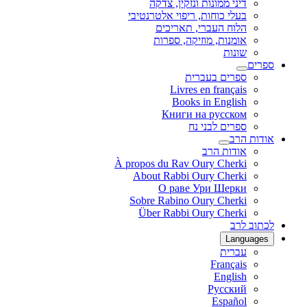
דיני ממונות ונזקין, צדקה
בעלי כוחות, ריפוי אלטרנטיבי
הלוח העברי, תאריכים
אומנות, מוזיקה, ספרות
שונות
ספרים
ספרים בעברית
Livres en français
Books in English
Книги на русском
ספרים לבני נח
אודות הרב
אודות הרב
À propos du Rav Oury Cherki
About Rabbi Oury Cherki
О раве Ури Шерки
Sobre Rabino Oury Cherki
Über Rabbi Oury Cherki
לכתוב לרב
Languages
עברית
Français
English
Русский
Español