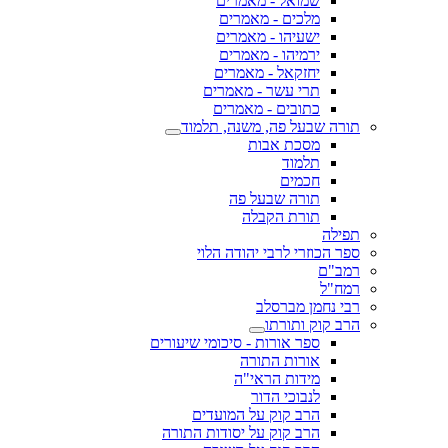
שמואל - מאמרים
מלכים - מאמרים
ישעיהו - מאמרים
ירמיהו - מאמרים
יחזקאל - מאמרים
תרי עשר - מאמרים
כתובים - מאמרים
תורה שבעל פה, משנה, תלמוד
מסכת אבות
תלמוד
חכמים
תורה שבעל פה
תורת הקבלה
תפילה
ספר הכוזרי לרבי יהודה הלוי
רמב"ם
רמח"ל
רבי נחמן מברסלב
הרב קוק ותורתו
ספר אורות - סיכומי שיעורים
אורות התורה
מידות הראי"ה
לנבוכי הדור
הרב קוק על המועדים
הרב קוק על יסודות התורה