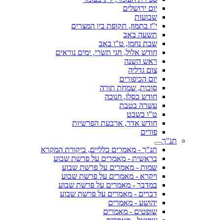
יום ירושלים
שבועות
י"ז בתמוז, תקופת בין המצרים
תשעה באב
שבת נחמו, ט"ו באב
חודש אלול, חגי תשרי, ימים נוראים
ראש השנה
צום גדליה
יום הכיפורים
סוכות, שמחת תורה
חודש כסלו, חנוכה
עשרה בטבת
ט"ו בשבט
חודש אדר, ארבעת הפרשיות
פורים
תנ"ך
תנ"ך - מאמרים כלליים, ביקורת המקרא
בראשית - מאמרים על פרשת שבוע
שמות - מאמרים על פרשת שבוע
ויקרא - מאמרים על פרשת שבוע
במדבר - מאמרים על פרשת שבוע
דברים - מאמרים על פרשת שבוע
יהושע - מאמרים
שופטים - מאמרים