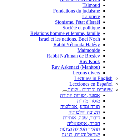
Talmoud
Fondations du judaisme
La prière
Sionisme, l'état d'Israël
Société et politique
Relations homme et femme, famille
Israel et les nations, Bnei Noah
Rabbi Yéhouda Halévy
Maimonide
Rabbi Na'hman de Breslev
Rav Kook
(Rav Askenazi (Manitou
Leçons divers
Lectures in English
Lecciones en Español
שיעורים נפרדים - שונות
אמונה, יסודות התורה
מוסר, מידות
תורה ומדע, אבולוציה
תשובה והלכותיה
דיבור, שפה, אותיות
חברה, אקטואליה
תהליך הגאולה וציונות
ישראל והגוים, בני נח