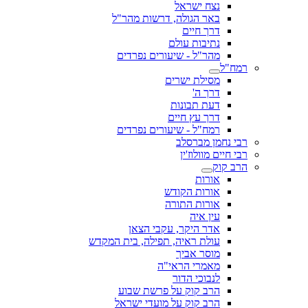
נצח ישראל
באר הגולה, דרשות מהר"ל
דרך חיים
נתיבות עולם
מהר"ל - שיעורים נפרדים
רמח"ל
מסילת ישרים
דרך ה'
דעת תבונות
דרך עץ חיים
רמח"ל - שיעורים נפרדים
רבי נחמן מברסלב
רבי חיים מוולוז'ין
הרב קוק
אורות
אורות הקודש
אורות התורה
עין איה
אדר היקר, עקבי הצאן
עולת ראיה, תפילה, בית המקדש
מוסר אביך
מאמרי הראי"ה
לנבוכי הדור
הרב קוק על פרשת שבוע
הרב קוק על מועדי ישראל