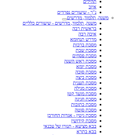
תהילים
איוב
נ"ך - שיעורים נפרדים
משנה, תלמוד, מדרשים
משנה, תלמוד, מדרשים - שיעורים כלליים
בראשית רבה
איכה רבה
מדרש תנחומא
מסכת ברכות
מסכת שבת
מסכת פסחים
מסכת ראש השנה
מסכת יומא
מסכת סוכה
מסכת ביצה
מסכת תענית
מסכת מגילה
מסכת מועד קטן
מסכת חגיגה
מסכת כתובות
מסכת סוטה
מסכת גיטין - אגדות החורבן
מסכת קידושין
בבא מציעא - תנורו של עכנאי
בבא בתרא