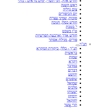
חודש אלול, חגי תשרי, ימים נוראים - כללי
ראש השנה
צום גדליה
יום הכיפורים
סוכות, שמיני עצרת
חודש כסלו, חנוכה
י' בטבת
ט"ו בשבט
חודש אדר וארבעת הפרשיות
פורים, מגילת אסתר
תנ"ך
תנ"ך - כללי, ביקורת המקרא
בראשית
שמות
ויקרא
במדבר
דברים
יהושע
שופטים
שמואל
מלכים
ישעיהו
ירמיהו
יחזקאל
תרי עשר