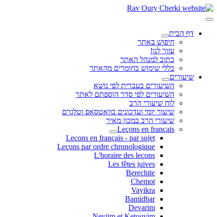
דף הבית
חיפוש באתר
עזור לנו!
כתוב למנהל האתר
כללי שימוש בחומרים מהאתר
שיעורים
השיעורים בעברית לפי נושא
השיעורים לפי סדר הוספתם לאתר
לוח שיעורי הרב
שיעור יומי ועדכונים בוואטסאפ וטלגרם
שיעורי הרב במכון מאיר
Leçons en français
Leçons en français - par sujet
Leçons par ordre chronologique
L'horaire des leçons
Les fêtes juives
Berechite
Chemot
Vayikra
Bamidbar
Devarim
Neviim et Ketouvim