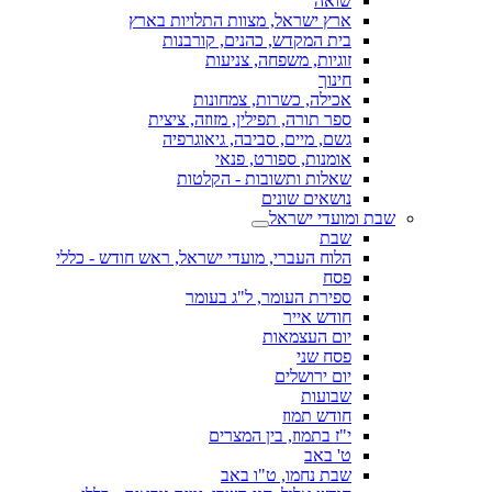
שואה
ארץ ישראל, מצוות התלויות בארץ
בית המקדש, כהנים, קורבנות
זוגיות, משפחה, צניעות
חינוך
אכילה, כשרות, צמחונות
ספר תורה, תפילין, מזוזה, ציצית
גשם, מיים, סביבה, גיאוגרפיה
אומנות, ספורט, פנאי
שאלות ותשובות - הקלטות
נושאים שונים
שבת ומועדי ישראל
שבת
הלוח העברי, מועדי ישראל, ראש חודש - כללי
פסח
ספירת העומר, ל"ג בעומר
חודש אייר
יום העצמאות
פסח שני
יום ירושלים
שבועות
חודש תמוז
י"ז בתמוז, בין המצרים
ט' באב
שבת נחמו, ט"ו באב