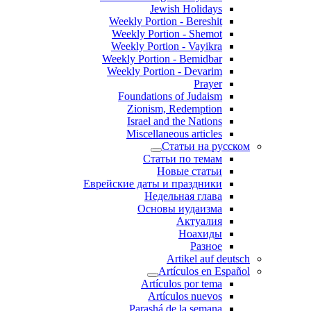
Jewish Holidays
Weekly Portion - Bereshit
Weekly Portion - Shemot
Weekly Portion - Vayikra
Weekly Portion - Bemidbar
Weekly Portion - Devarim
Prayer
Foundations of Judaism
Zionism, Redemption
Israel and the Nations
Miscellaneous articles
Статьи на русском
Статьи по темам
Новые статьи
Еврейские даты и праздники
Недельная глава
Основы иудаизма
Актуалия
Ноахиды
Разное
Artikel auf deutsch
Artículos en Español
Artículos por tema
Artículos nuevos
Parashá de la semana