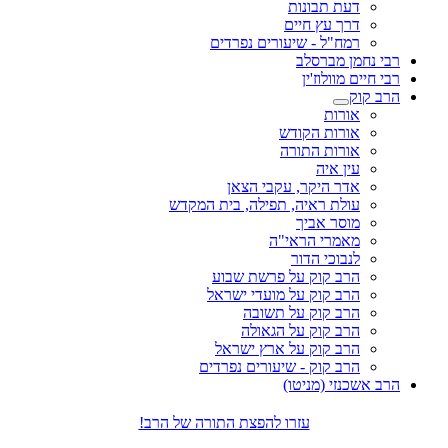
דעת תבונות
דרך עץ חיים
רמח"ל - שיעורים נפרדים
רבי נחמן מברסלב
רבי חיים מוולוז'ין
הרב קוק
אורות
אורות הקודש
אורות התורה
עין איה
אדר היקר, עקבי הצאן
עולת ראיה, תפילה, בית המקדש
מוסר אביך
מאמרי הראי"ה
לנבוכי הדור
הרב קוק על פרשת שבוע
הרב קוק על מועדי ישראל
הרב קוק על תשובה
הרב קוק על הגאולה
הרב קוק על ארץ ישראל
הרב קוק - שיעורים נפרדים
הרב אשכנזי (מניטו)
עזרו להפצת התורה של הרב!