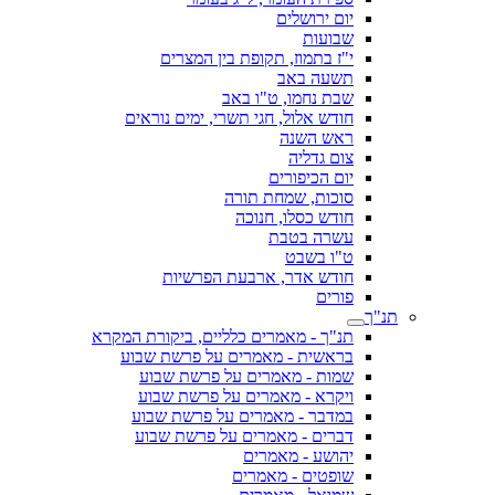
יום ירושלים
שבועות
י"ז בתמוז, תקופת בין המצרים
תשעה באב
שבת נחמו, ט"ו באב
חודש אלול, חגי תשרי, ימים נוראים
ראש השנה
צום גדליה
יום הכיפורים
סוכות, שמחת תורה
חודש כסלו, חנוכה
עשרה בטבת
ט"ו בשבט
חודש אדר, ארבעת הפרשיות
פורים
תנ"ך
תנ"ך - מאמרים כלליים, ביקורת המקרא
בראשית - מאמרים על פרשת שבוע
שמות - מאמרים על פרשת שבוע
ויקרא - מאמרים על פרשת שבוע
במדבר - מאמרים על פרשת שבוע
דברים - מאמרים על פרשת שבוע
יהושע - מאמרים
שופטים - מאמרים