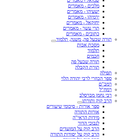
שמואל - מאמרים
מלכים - מאמרים
ישעיהו - מאמרים
ירמיהו - מאמרים
יחזקאל - מאמרים
תרי עשר - מאמרים
כתובים - מאמרים
תורה שבעל פה, משנה, תלמוד
מסכת אבות
תלמוד
חכמים
תורה שבעל פה
תורת הקבלה
תפילה
ספר הכוזרי לרבי יהודה הלוי
רמב"ם
רמח"ל
רבי נחמן מברסלב
הרב קוק ותורתו
ספר אורות - סיכומי שיעורים
אורות התורה
מידות הראי"ה
לנבוכי הדור
הרב קוק על המועדים
הרב קוק על יסודות התורה