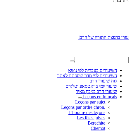
הודעות
עזרו בהפצת התורה של הרב!
השיעורים בעברית לפי נושא
השיעורים לפי סדר הוספתם לאתר
לוח שיעורי הרב
שיעור יומי בוואטסאפ וטלגרם
שיעורי הרב במכון מאיר
Leçons en français
Leçons par sujet
.Leçons par ordre chron
L'horaire des leçons
Les fêtes juives
Berechite
Chemot