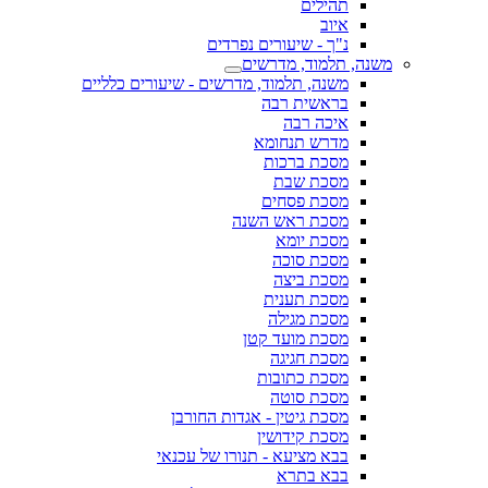
תהילים
איוב
נ"ך - שיעורים נפרדים
משנה, תלמוד, מדרשים
משנה, תלמוד, מדרשים - שיעורים כלליים
בראשית רבה
איכה רבה
מדרש תנחומא
מסכת ברכות
מסכת שבת
מסכת פסחים
מסכת ראש השנה
מסכת יומא
מסכת סוכה
מסכת ביצה
מסכת תענית
מסכת מגילה
מסכת מועד קטן
מסכת חגיגה
מסכת כתובות
מסכת סוטה
מסכת גיטין - אגדות החורבן
מסכת קידושין
בבא מציעא - תנורו של עכנאי
בבא בתרא