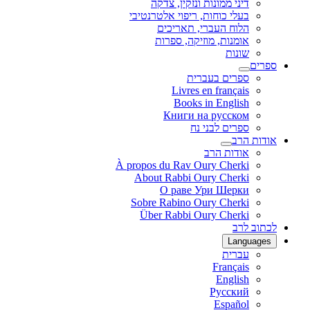
דיני ממונות ונזקין, צדקה
בעלי כוחות, ריפוי אלטרנטיבי
הלוח העברי, תאריכים
אומנות, מוזיקה, ספרות
שונות
ספרים
ספרים בעברית
Livres en français
Books in English
Книги на русском
ספרים לבני נח
אודות הרב
אודות הרב
À propos du Rav Oury Cherki
About Rabbi Oury Cherki
О раве Ури Шерки
Sobre Rabino Oury Cherki
Über Rabbi Oury Cherki
לכתוב לרב
Languages
עברית
Français
English
Русский
Español