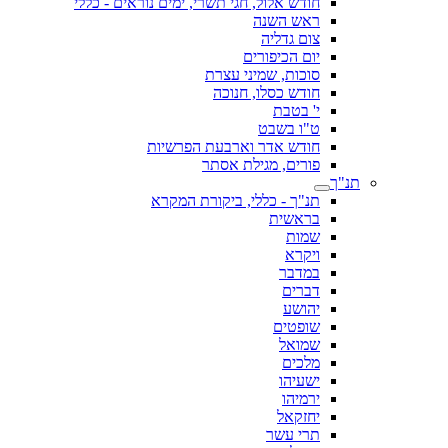
חודש אלול, חגי תשרי, ימים נוראים - כללי
ראש השנה
צום גדליה
יום הכיפורים
סוכות, שמיני עצרת
חודש כסלו, חנוכה
י' בטבת
ט"ו בשבט
חודש אדר וארבעת הפרשיות
פורים, מגילת אסתר
תנ"ך
תנ"ך - כללי, ביקורת המקרא
בראשית
שמות
ויקרא
במדבר
דברים
יהושע
שופטים
שמואל
מלכים
ישעיהו
ירמיהו
יחזקאל
תרי עשר