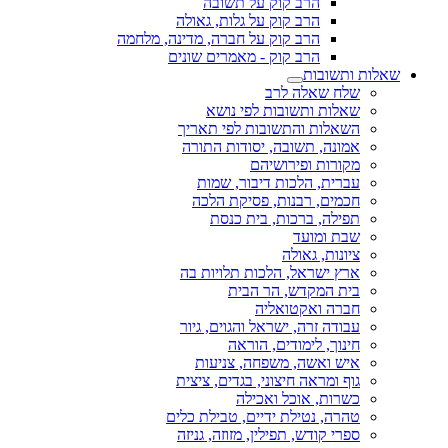
הרב קוק על תשובה
הרב קוק על גלות, גאולה
הרב קוק על חברה, מדינה, מלחמה
הרב קוק - מאמרים שונים
שאלות ותשובות
שלח שאלה לרב
שאלות ותשובות לפי נושא
השאלות והתשובות לפי תאריך
אמונה, תשובה, יסודות התורה
מקורות ופירושיהם
עברית, הלכות דיבור, שמות
חכמים, רבנות, פסיקת הלכה
תפילה, ברכות, בית כנסת
שבת ומועד
ציונות, גאולה
ארץ ישראל, הלכות תלויות בה
בית המקדש, הר הבית
חברה ואקטואליה
עבודה זרה, ישראל והגוים, גיור
חינוך, לימודים, הוראה
איש ואשה, משפחה, צניעות
גוף ומראה חיצוני, בגדים, ציצית
כשרות, אוכל ואכילה
טהרה, נטילת ידיים, טבילת כלים
ספרי קודש, תפילין, מזוזה, גניזה