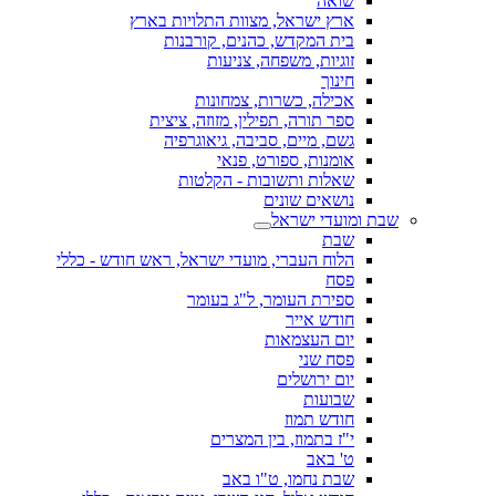
שואה
ארץ ישראל, מצוות התלויות בארץ
בית המקדש, כהנים, קורבנות
זוגיות, משפחה, צניעות
חינוך
אכילה, כשרות, צמחונות
ספר תורה, תפילין, מזוזה, ציצית
גשם, מיים, סביבה, גיאוגרפיה
אומנות, ספורט, פנאי
שאלות ותשובות - הקלטות
נושאים שונים
שבת ומועדי ישראל
שבת
הלוח העברי, מועדי ישראל, ראש חודש - כללי
פסח
ספירת העומר, ל"ג בעומר
חודש אייר
יום העצמאות
פסח שני
יום ירושלים
שבועות
חודש תמוז
י"ז בתמוז, בין המצרים
ט' באב
שבת נחמו, ט"ו באב