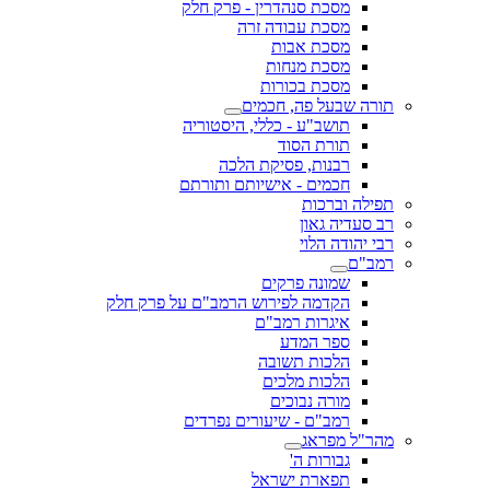
מסכת סנהדרין - פרק חלק
מסכת עבודה זרה
מסכת אבות
מסכת מנחות
מסכת בכורות
תורה שבעל פה, חכמים
תושב"ע - כללי, היסטוריה
תורת הסוד
רבנות, פסיקת הלכה
חכמים - אישיותם ותורתם
תפילה וברכות
רב סעדיה גאון
רבי יהודה הלוי
רמב"ם
שמונה פרקים
הקדמה לפירוש הרמב"ם על פרק חלק
איגרות רמב"ם
ספר המדע
הלכות תשובה
הלכות מלכים
מורה נבוכים
רמב"ם - שיעורים נפרדים
מהר"ל מפראג
גבורות ה'
תפארת ישראל