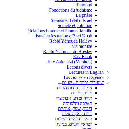
Talmoud
Fondations du judaisme
La prière
Sionisme, l'état d'Israël
Société et politique
Relations homme et femme, famille
Israel et les nations, Bnei Noah
Rabbi Yéhouda Halévy
Maimonide
Rabbi Na'hman de Breslev
Rav Kook
(Rav Askenazi (Manitou
Leçons divers
Lectures in English
Lecciones en Español
שיעורים נפרדים - שונות
אמונה, יסודות התורה
מוסר, מידות
תורה ומדע, אבולוציה
תשובה והלכותיה
דיבור, שפה, אותיות
חברה, אקטואליה
תהליך הגאולה וציונות
ישראל והגוים, בני נח