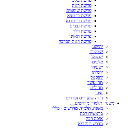
פרשת עקב
פרשת ראה
פרשת שופטים
פרשת כי תצא
פרשת כי תבוא
פרשת נצבים
פרשת וילך
פרשת האזינו
פרשת וזאת הברכה
יהושע
שופטים
שמואל
מלכים
ישעיהו
ירמיהו
יחזקאל
תרי עשר
תהילים
איוב
נ"ך - שיעורים נפרדים
משנה, תלמוד, מדרשים
משנה, תלמוד, מדרשים - כללי
בראשית רבה
איכה רבה
מדרש תנחומא