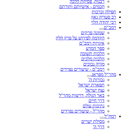
רבנות, פסיקת הלכה
חכמים - אישיותם ותורתם
תפילה וברכות
רב סעדיה גאון
רבי יהודה הלוי
רמב"ם
שמונה פרקים
הקדמה לפירוש על פרק חלק
איגרות רמב"ם
ספר המדע
הלכות תשובה
הלכות מלכים
מורה נבוכים
רמב"ם - שיעורים נפרדים
מהר"ל מפראג
גבורות ה'
תפארת ישראל
נצח ישראל
באר הגולה, דרשות מהר"ל
דרך חיים
נתיבות עולם
מהר"ל - שיעורים נפרדים
רמח"ל
מסילת ישרים
דרך ה'