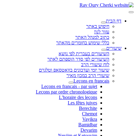
דף הבית
חיפוש באתר
עזור לנו!
כתוב למנהל האתר
כללי שימוש בחומרים מהאתר
שיעורים
השיעורים בעברית לפי נושא
השיעורים לפי סדר הוספתם לאתר
לוח שיעורי הרב
שיעור יומי ועדכונים בוואטסאפ וטלגרם
שיעורי הרב במכון מאיר
Leçons en français
Leçons en français - par sujet
Leçons par ordre chronologique
L'horaire des leçons
Les fêtes juives
Berechite
Chemot
Vayikra
Bamidbar
Devarim
Neviim et Ketouvim