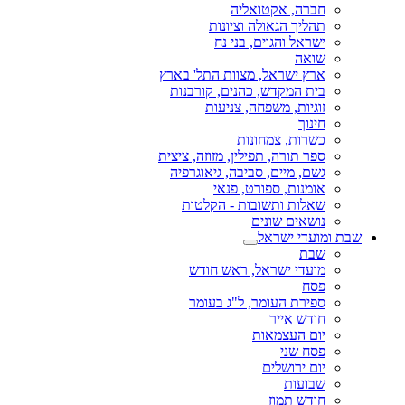
חברה, אקטואליה
תהליך הגאולה וציונות
ישראל והגוים, בני נח
שואה
ארץ ישראל, מצוות התל' בארץ
בית המקדש, כהנים, קורבנות
זוגיות, משפחה, צניעות
חינוך
כשרות, צמחונות
ספר תורה, תפילין, מזוזה, ציצית
גשם, מיים, סביבה, גיאוגרפיה
אומנות, ספורט, פנאי
שאלות ותשובות - הקלטות
נושאים שונים
שבת ומועדי ישראל
שבת
מועדי ישראל, ראש חודש
פסח
ספירת העומר, ל"ג בעומר
חודש אייר
יום העצמאות
פסח שני
יום ירושלים
שבועות
חודש תמוז