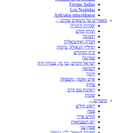
Fiestas Judías
Los Noájidas
Artículos misceláneos
מאמרים על נושאים שונים
יסודות התורה
תורה ומדע
תשובה
חברה ואקטואליה
תהליך הגאולה, ציונות
בית המקדש
שמיטה
ישראל והגוים, בני נח, עבודה זרה
השואה
חינוך
איש ואשה, משפחה
צחוק
ראינות עם הרב
שונות
מועדים
ראש חודש
פסח
חודש אייר
יום העצמאות
פסח שני
ספירת העומר, ל"ג בעומר