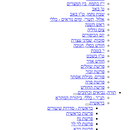
י"ז בתמוז, בין המצרים
ט' באב
שבת נחמו, ט"ו באב
אלול, תשרי, ימים נוראים - כללי
ראש השנה
צום גדליה
יום הכיפורים
סוכות, שמיני עצרת
חודש כסלו, חנוכה
י' בטבת
ט"ו בשבט
חודש אדר
פרשת שקלים
פרשת זכור
פורים, מגילת אסתר
פרשת פרה
פרשת החודש
תורה, נביאים וכתובים
תנ"ך - כללי, ביקורת המקרא
בראשית
בראשית - סדרות שיעורים
פרשת בראשית
פרשת נח
פרשת לך לך
פרשת וירא