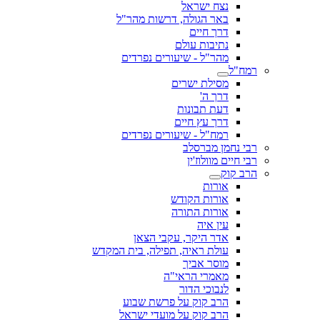
נצח ישראל
באר הגולה, דרשות מהר"ל
דרך חיים
נתיבות עולם
מהר"ל - שיעורים נפרדים
רמח"ל
מסילת ישרים
דרך ה'
דעת תבונות
דרך עץ חיים
רמח"ל - שיעורים נפרדים
רבי נחמן מברסלב
רבי חיים מוולוז'ין
הרב קוק
אורות
אורות הקודש
אורות התורה
עין איה
אדר היקר, עקבי הצאן
עולת ראיה, תפילה, בית המקדש
מוסר אביך
מאמרי הראי"ה
לנבוכי הדור
הרב קוק על פרשת שבוע
הרב קוק על מועדי ישראל