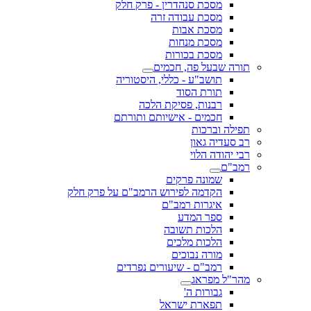
מסכת סנהדרין - פרק חלק
מסכת עבודה זרה
מסכת אבות
מסכת מנחות
מסכת בכורות
תורה שבעל פה, חכמים
תושב"ע - כללי, היסטוריה
תורת הסוד
רבנות, פסיקת הלכה
חכמים - אישיותם ותורתם
תפילה וברכות
רב סעדיה גאון
רבי יהודה הלוי
רמב"ם
שמונה פרקים
הקדמה לפירוש הרמב"ם על פרק חלק
איגרות רמב"ם
ספר המדע
הלכות תשובה
הלכות מלכים
מורה נבוכים
רמב"ם - שיעורים נפרדים
מהר"ל מפראג
גבורות ה'
תפארת ישראל