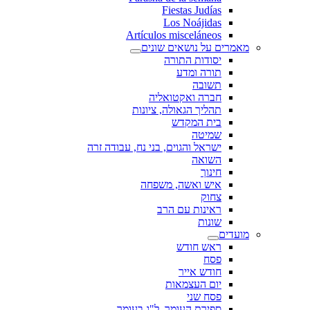
Fiestas Judías
Los Noájidas
Artículos misceláneos
מאמרים על נושאים שונים
יסודות התורה
תורה ומדע
תשובה
חברה ואקטואליה
תהליך הגאולה, ציונות
בית המקדש
שמיטה
ישראל והגוים, בני נח, עבודה זרה
השואה
חינוך
איש ואשה, משפחה
צחוק
ראינות עם הרב
שונות
מועדים
ראש חודש
פסח
חודש אייר
יום העצמאות
פסח שני
ספירת העומר, ל"ג בעומר