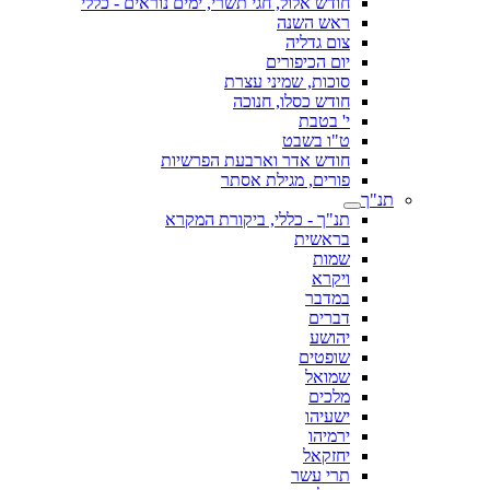
חודש אלול, חגי תשרי, ימים נוראים - כללי
ראש השנה
צום גדליה
יום הכיפורים
סוכות, שמיני עצרת
חודש כסלו, חנוכה
י' בטבת
ט"ו בשבט
חודש אדר וארבעת הפרשיות
פורים, מגילת אסתר
תנ"ך
תנ"ך - כללי, ביקורת המקרא
בראשית
שמות
ויקרא
במדבר
דברים
יהושע
שופטים
שמואל
מלכים
ישעיהו
ירמיהו
יחזקאל
תרי עשר