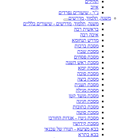
תהילים
איוב
נ"ך - שיעורים נפרדים
משנה, תלמוד, מדרשים
משנה, תלמוד, מדרשים - שיעורים כלליים
בראשית רבה
איכה רבה
מדרש תנחומא
מסכת ברכות
מסכת שבת
מסכת פסחים
מסכת ראש השנה
מסכת יומא
מסכת סוכה
מסכת ביצה
מסכת תענית
מסכת מגילה
מסכת מועד קטן
מסכת חגיגה
מסכת כתובות
מסכת סוטה
מסכת גיטין - אגדות החורבן
מסכת קידושין
בבא מציעא - תנורו של עכנאי
בבא בתרא