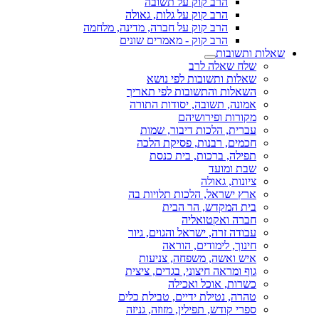
הרב קוק על תשובה
הרב קוק על גלות, גאולה
הרב קוק על חברה, מדינה, מלחמה
הרב קוק - מאמרים שונים
שאלות ותשובות
שלח שאלה לרב
שאלות ותשובות לפי נושא
השאלות והתשובות לפי תאריך
אמונה, תשובה, יסודות התורה
מקורות ופירושיהם
עברית, הלכות דיבור, שמות
חכמים, רבנות, פסיקת הלכה
תפילה, ברכות, בית כנסת
שבת ומועד
ציונות, גאולה
ארץ ישראל, הלכות תלויות בה
בית המקדש, הר הבית
חברה ואקטואליה
עבודה זרה, ישראל והגוים, גיור
חינוך, לימודים, הוראה
איש ואשה, משפחה, צניעות
גוף ומראה חיצוני, בגדים, ציצית
כשרות, אוכל ואכילה
טהרה, נטילת ידיים, טבילת כלים
ספרי קודש, תפילין, מזוזה, גניזה