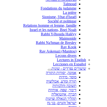
Talmoud
Fondations du judaisme
La prière
Sionisme, l'état d'Israël
Société et politique
Relations homme et femme, famille
Israel et les nations, Bnei Noah
Rabbi Yéhouda Halévy
Maimonide
Rabbi Na'hman de Breslev
Rav Kook
(Rav Askenazi (Manitou
Leçons divers
Lectures in English
Lecciones en Español
שיעורים נפרדים - שונות
אמונה, יסודות התורה
מוסר, מידות
תורה ומדע, אבולוציה
תשובה והלכותיה
דיבור, שפה, אותיות
חברה, אקטואליה
תהליך הגאולה וציונות
ישראל והגוים, בני נח