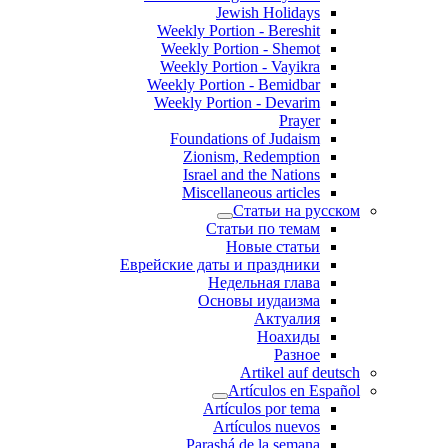
Jewish Holidays
Weekly Portion - Bereshit
Weekly Portion - Shemot
Weekly Portion - Vayikra
Weekly Portion - Bemidbar
Weekly Portion - Devarim
Prayer
Foundations of Judaism
Zionism, Redemption
Israel and the Nations
Miscellaneous articles
Статьи на русском
Статьи по темам
Новые статьи
Еврейские даты и праздники
Недельная глава
Основы иудаизма
Актуалия
Ноахиды
Разное
Artikel auf deutsch
Artículos en Español
Artículos por tema
Artículos nuevos
Parashá de la semana