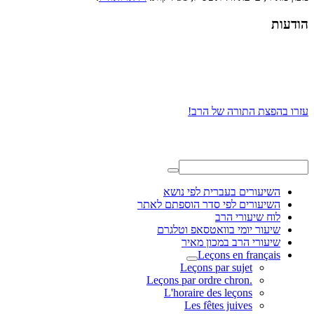
הודעות
עזרו בהפצת התורה של הרב!
השיעורים בעברית לפי נושא
השיעורים לפי סדר הוספתם לאתר
לוח שיעורי הרב
שיעור יומי בוואטסאפ וטלגרם
שיעורי הרב במכון מאיר
Leçons en français
Leçons par sujet
.Leçons par ordre chron
L'horaire des leçons
Les fêtes juives