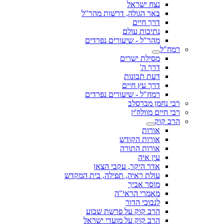
נצח ישראל
באר הגולה, דרשות מהר"ל
דרך חיים
נתיבות עולם
מהר"ל - שיעורים נפרדים
רמח"ל
מסילת ישרים
דרך ה'
דעת תבונות
דרך עץ חיים
רמח"ל - שיעורים נפרדים
רבי נחמן מברסלב
רבי חיים מוולוז'ין
הרב קוק
אורות
אורות הקודש
אורות התורה
עין איה
אדר היקר, עקבי הצאן
עולת ראיה, תפילה, בית המקדש
מוסר אביך
מאמרי הראי"ה
לנבוכי הדור
הרב קוק על פרשת שבוע
הרב קוק על מועדי ישראל