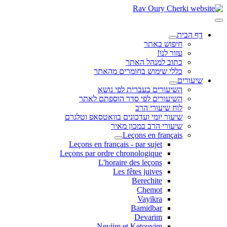
דף הבית
חיפוש באתר
עזור לנו!
כתוב למנהל האתר
כללי שימוש בחומרים מהאתר
שיעורים
השיעורים בעברית לפי נושא
השיעורים לפי סדר הוספתם לאתר
לוח שיעורי הרב
שיעור יומי ועדכונים בוואטסאפ וטלגרם
שיעורי הרב במכון מאיר
Leçons en français
Leçons en français - par sujet
Leçons par ordre chronologique
L'horaire des leçons
Les fêtes juives
Berechite
Chemot
Vayikra
Bamidbar
Devarim
Neviim et Ketouvim