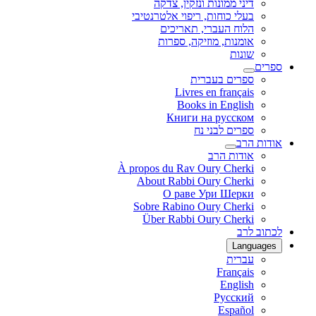
דיני ממונות ונזקין, צדקה
בעלי כוחות, ריפוי אלטרנטיבי
הלוח העברי, תאריכים
אומנות, מוזיקה, ספרות
שונות
ספרים
ספרים בעברית
Livres en français
Books in English
Книги на русском
ספרים לבני נח
אודות הרב
אודות הרב
À propos du Rav Oury Cherki
About Rabbi Oury Cherki
О раве Ури Шерки
Sobre Rabino Oury Cherki
Über Rabbi Oury Cherki
לכתוב לרב
Languages
עברית
Français
English
Русский
Español