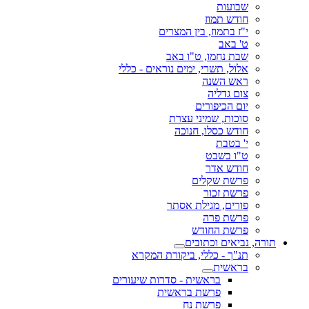
שבועות
חודש תמוז
י"ז בתמוז, בין המצרים
ט' באב
שבת נחמו, ט"ו באב
אלול, תשרי, ימים נוראים - כללי
ראש השנה
צום גדליה
יום הכיפורים
סוכות, שמיני עצרת
חודש כסלו, חנוכה
י' בטבת
ט"ו בשבט
חודש אדר
פרשת שקלים
פרשת זכור
פורים, מגילת אסתר
פרשת פרה
פרשת החודש
תורה, נביאים וכתובים
תנ"ך - כללי, ביקורת המקרא
בראשית
בראשית - סדרות שיעורים
פרשת בראשית
פרשת נח