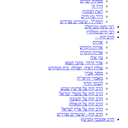
מסילת ישרים
דרך ה'
דעת תבונות
דרך עץ חיים
רמח"ל - שיעורים נפרדים
רבי נחמן מברסלב
רבי חיים מוולוז'ין
הרב קוק
אורות
אורות הקודש
אורות התורה
עין איה
אדר היקר, עקבי הצאן
עולת ראיה, תפילה, בית המקדש
מוסר אביך
מאמרי הראי"ה
לנבוכי הדור
הרב קוק על פרשת שבוע
הרב קוק על מועדי ישראל
הרב קוק על תשובה
הרב קוק על הגאולה
הרב קוק על ארץ ישראל
הרב קוק - שיעורים נפרדים
הרב אשכנזי (מניטו)