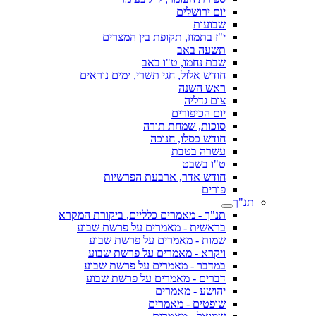
יום ירושלים
שבועות
י"ז בתמוז, תקופת בין המצרים
תשעה באב
שבת נחמו, ט"ו באב
חודש אלול, חגי תשרי, ימים נוראים
ראש השנה
צום גדליה
יום הכיפורים
סוכות, שמחת תורה
חודש כסלו, חנוכה
עשרה בטבת
ט"ו בשבט
חודש אדר, ארבעת הפרשיות
פורים
תנ"ך
תנ"ך - מאמרים כלליים, ביקורת המקרא
בראשית - מאמרים על פרשת שבוע
שמות - מאמרים על פרשת שבוע
ויקרא - מאמרים על פרשת שבוע
במדבר - מאמרים על פרשת שבוע
דברים - מאמרים על פרשת שבוע
יהושע - מאמרים
שופטים - מאמרים