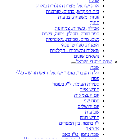
שואה
ארץ ישראל, מצוות התלויות בארץ
בית המקדש, כהנים, קורבנות
זוגיות, משפחה, צניעות
חינוך
אכילה, כשרות, צמחונות
ספר תורה, תפילין, מזוזה, ציצית
גשם, מיים, סביבה, גיאוגרפיה
אומנות, ספורט, פנאי
שאלות ותשובות - הקלטות
נושאים שונים
שבת ומועדי ישראל
שבת
הלוח העברי, מועדי ישראל, ראש חודש - כללי
פסח
ספירת העומר, ל"ג בעומר
חודש אייר
יום העצמאות
פסח שני
יום ירושלים
שבועות
חודש תמוז
י"ז בתמוז, בין המצרים
ט' באב
שבת נחמו, ט"ו באב