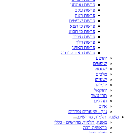
פרשת ואתחנן
פרשת עקב
פרשת ראה
פרשת שופטים
פרשת כי תצא
פרשת כי תבוא
פרשת נצבים
פרשת וילך
פרשת האזינו
פרשת וזאת הברכה
יהושע
שופטים
שמואל
מלכים
ישעיהו
ירמיהו
יחזקאל
תרי עשר
תהילים
איוב
נ"ך - שיעורים נפרדים
משנה, תלמוד, מדרשים
משנה, תלמוד, מדרשים - כללי
בראשית רבה
איכה רבה