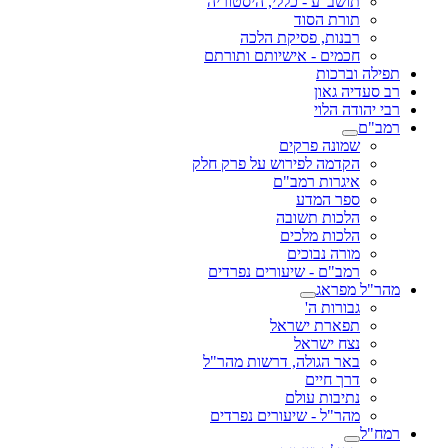
תושב"ע - כללי, היסטוריה
תורת הסוד
רבנות, פסיקת הלכה
חכמים - אישיותם ותורתם
תפילה וברכות
רב סעדיה גאון
רבי יהודה הלוי
רמב"ם
שמונה פרקים
הקדמה לפירוש על פרק חלק
איגרות רמב"ם
ספר המדע
הלכות תשובה
הלכות מלכים
מורה נבוכים
רמב"ם - שיעורים נפרדים
מהר"ל מפראג
גבורות ה'
תפארת ישראל
נצח ישראל
באר הגולה, דרשות מהר"ל
דרך חיים
נתיבות עולם
מהר"ל - שיעורים נפרדים
רמח"ל