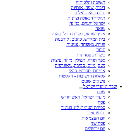
תשובה והלכותיה
דיבור, שפה, אותיות
חברה, אקטואליה
תהליך הגאולה וציונות
ישראל והגוים, בני נח
שואה
ארץ ישראל, מצוות התל' בארץ
בית המקדש, כהנים, קורבנות
זוגיות, משפחה, צניעות
חינוך
כשרות, צמחונות
ספר תורה, תפילין, מזוזה, ציצית
גשם, מיים, סביבה, גיאוגרפיה
אומנות, ספורט, פנאי
שאלות ותשובות - הקלטות
נושאים שונים
שבת ומועדי ישראל
שבת
מועדי ישראל, ראש חודש
פסח
ספירת העומר, ל"ג בעומר
חודש אייר
יום העצמאות
פסח שני
יום ירושלים