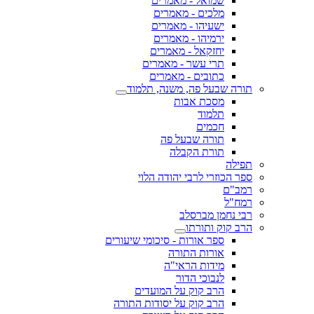
שמואל - מאמרים
מלכים - מאמרים
ישעיהו - מאמרים
ירמיהו - מאמרים
יחזקאל - מאמרים
תרי עשר - מאמרים
כתובים - מאמרים
תורה שבעל פה, משנה, תלמוד
מסכת אבות
תלמוד
חכמים
תורה שבעל פה
תורת הקבלה
תפילה
ספר הכוזרי לרבי יהודה הלוי
רמב"ם
רמח"ל
רבי נחמן מברסלב
הרב קוק ותורתו
ספר אורות - סיכומי שיעורים
אורות התורה
מידות הראי"ה
לנבוכי הדור
הרב קוק על המועדים
הרב קוק על יסודות התורה