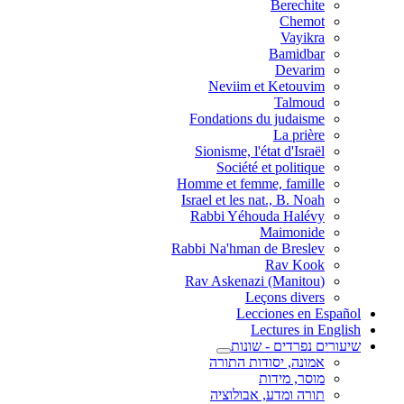
Berechite
Chemot
Vayikra
Bamidbar
Devarim
Neviim et Ketouvim
Talmoud
Fondations du judaisme
La prière
Sionisme, l'état d'Israël
Société et politique
Homme et femme, famille
Israel et les nat., B. Noah
Rabbi Yéhouda Halévy
Maimonide
Rabbi Na'hman de Breslev
Rav Kook
(Rav Askenazi (Manitou
Leçons divers
Lecciones en Español
Lectures in English
שיעורים נפרדים - שונות
אמונה, יסודות התורה
מוסר, מידות
תורה ומדע, אבולוציה