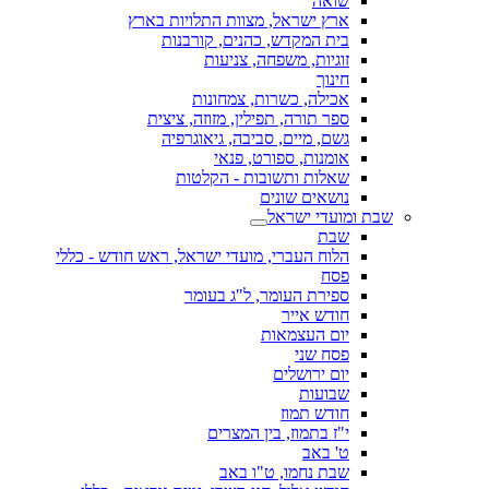
שואה
ארץ ישראל, מצוות התלויות בארץ
בית המקדש, כהנים, קורבנות
זוגיות, משפחה, צניעות
חינוך
אכילה, כשרות, צמחונות
ספר תורה, תפילין, מזוזה, ציצית
גשם, מיים, סביבה, גיאוגרפיה
אומנות, ספורט, פנאי
שאלות ותשובות - הקלטות
נושאים שונים
שבת ומועדי ישראל
שבת
הלוח העברי, מועדי ישראל, ראש חודש - כללי
פסח
ספירת העומר, ל"ג בעומר
חודש אייר
יום העצמאות
פסח שני
יום ירושלים
שבועות
חודש תמוז
י"ז בתמוז, בין המצרים
ט' באב
שבת נחמו, ט"ו באב