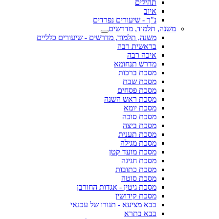
תהילים
איוב
נ"ך - שיעורים נפרדים
משנה, תלמוד, מדרשים
משנה, תלמוד, מדרשים - שיעורים כלליים
בראשית רבה
איכה רבה
מדרש תנחומא
מסכת ברכות
מסכת שבת
מסכת פסחים
מסכת ראש השנה
מסכת יומא
מסכת סוכה
מסכת ביצה
מסכת תענית
מסכת מגילה
מסכת מועד קטן
מסכת חגיגה
מסכת כתובות
מסכת סוטה
מסכת גיטין - אגדות החורבן
מסכת קידושין
בבא מציעא - תנורו של עכנאי
בבא בתרא