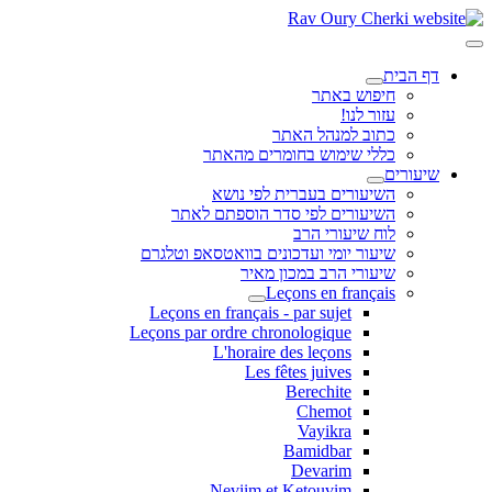
דף הבית
חיפוש באתר
עזור לנו!
כתוב למנהל האתר
כללי שימוש בחומרים מהאתר
שיעורים
השיעורים בעברית לפי נושא
השיעורים לפי סדר הוספתם לאתר
לוח שיעורי הרב
שיעור יומי ועדכונים בוואטסאפ וטלגרם
שיעורי הרב במכון מאיר
Leçons en français
Leçons en français - par sujet
Leçons par ordre chronologique
L'horaire des leçons
Les fêtes juives
Berechite
Chemot
Vayikra
Bamidbar
Devarim
Neviim et Ketouvim