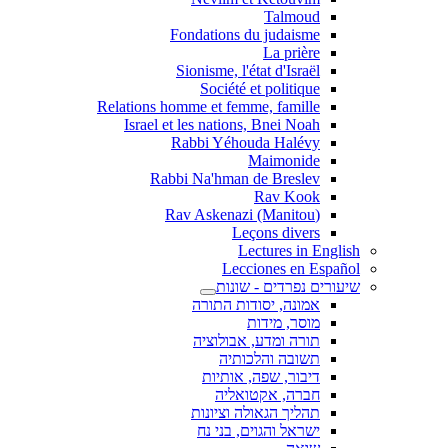
Talmoud
Fondations du judaisme
La prière
Sionisme, l'état d'Israël
Société et politique
Relations homme et femme, famille
Israel et les nations, Bnei Noah
Rabbi Yéhouda Halévy
Maimonide
Rabbi Na'hman de Breslev
Rav Kook
(Rav Askenazi (Manitou
Leçons divers
Lectures in English
Lecciones en Español
שיעורים נפרדים - שונות
אמונה, יסודות התורה
מוסר, מידות
תורה ומדע, אבולוציה
תשובה והלכותיה
דיבור, שפה, אותיות
חברה, אקטואליה
תהליך הגאולה וציונות
ישראל והגוים, בני נח