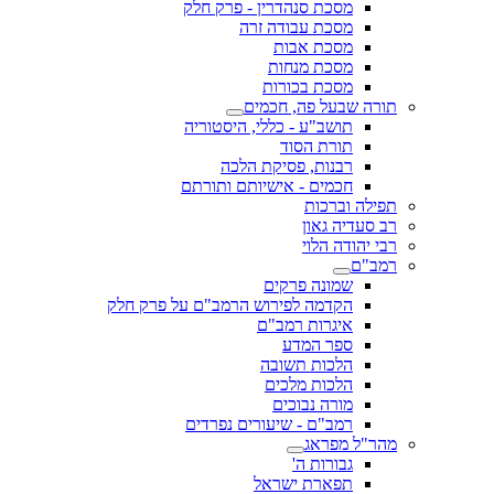
מסכת סנהדרין - פרק חלק
מסכת עבודה זרה
מסכת אבות
מסכת מנחות
מסכת בכורות
תורה שבעל פה, חכמים
תושב"ע - כללי, היסטוריה
תורת הסוד
רבנות, פסיקת הלכה
חכמים - אישיותם ותורתם
תפילה וברכות
רב סעדיה גאון
רבי יהודה הלוי
רמב"ם
שמונה פרקים
הקדמה לפירוש הרמב"ם על פרק חלק
איגרות רמב"ם
ספר המדע
הלכות תשובה
הלכות מלכים
מורה נבוכים
רמב"ם - שיעורים נפרדים
מהר"ל מפראג
גבורות ה'
תפארת ישראל