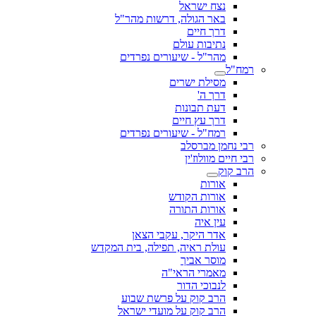
נצח ישראל
באר הגולה, דרשות מהר"ל
דרך חיים
נתיבות עולם
מהר"ל - שיעורים נפרדים
רמח"ל
מסילת ישרים
דרך ה'
דעת תבונות
דרך עץ חיים
רמח"ל - שיעורים נפרדים
רבי נחמן מברסלב
רבי חיים מוולוז'ין
הרב קוק
אורות
אורות הקודש
אורות התורה
עין איה
אדר היקר, עקבי הצאן
עולת ראיה, תפילה, בית המקדש
מוסר אביך
מאמרי הראי"ה
לנבוכי הדור
הרב קוק על פרשת שבוע
הרב קוק על מועדי ישראל