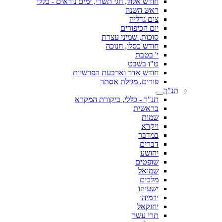
חודש אלול, חגי תשרי, ימים נוראים - כללי
ראש השנה
צום גדליה
יום הכיפורים
סוכות, שמיני עצרת
חודש כסלו, חנוכה
י' בטבת
ט"ו בשבט
חודש אדר וארבעת הפרשיות
פורים, מגילת אסתר
תנ"ך
תנ"ך - כללי, ביקורת המקרא
בראשית
שמות
ויקרא
במדבר
דברים
יהושע
שופטים
שמואל
מלכים
ישעיהו
ירמיהו
יחזקאל
תרי עשר