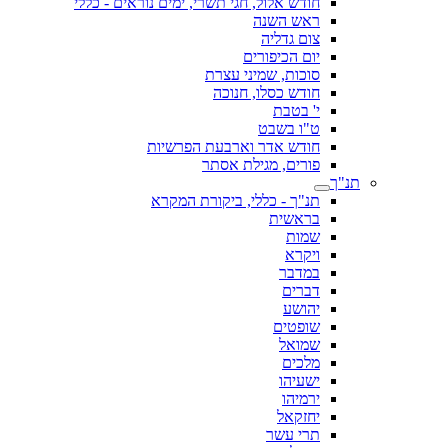
חודש אלול, חגי תשרי, ימים נוראים - כללי
ראש השנה
צום גדליה
יום הכיפורים
סוכות, שמיני עצרת
חודש כסלו, חנוכה
י' בטבת
ט"ו בשבט
חודש אדר וארבעת הפרשיות
פורים, מגילת אסתר
תנ"ך
תנ"ך - כללי, ביקורת המקרא
בראשית
שמות
ויקרא
במדבר
דברים
יהושע
שופטים
שמואל
מלכים
ישעיהו
ירמיהו
יחזקאל
תרי עשר