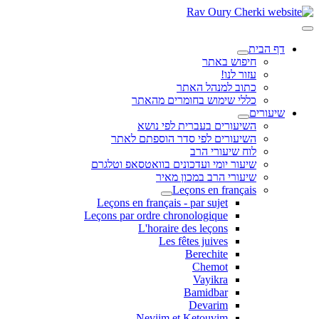
דף הבית
חיפוש באתר
עזור לנו!
כתוב למנהל האתר
כללי שימוש בחומרים מהאתר
שיעורים
השיעורים בעברית לפי נושא
השיעורים לפי סדר הוספתם לאתר
לוח שיעורי הרב
שיעור יומי ועדכונים בוואטסאפ וטלגרם
שיעורי הרב במכון מאיר
Leçons en français
Leçons en français - par sujet
Leçons par ordre chronologique
L'horaire des leçons
Les fêtes juives
Berechite
Chemot
Vayikra
Bamidbar
Devarim
Neviim et Ketouvim