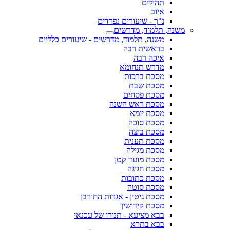
תהילים
איוב
נ"ך - שיעורים נפרדים
משנה, תלמוד, מדרשים
משנה, תלמוד, מדרשים - שיעורים כלליים
בראשית רבה
איכה רבה
מדרש תנחומא
מסכת ברכות
מסכת שבת
מסכת פסחים
מסכת ראש השנה
מסכת יומא
מסכת סוכה
מסכת ביצה
מסכת תענית
מסכת מגילה
מסכת מועד קטן
מסכת חגיגה
מסכת כתובות
מסכת סוטה
מסכת גיטין - אגדות החורבן
מסכת קידושין
בבא מציעא - תנורו של עכנאי
בבא בתרא