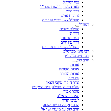
נצח ישראל
באר הגולה, דרשות מהר"ל
דרך חיים
נתיבות עולם
מהר"ל - שיעורים נפרדים
רמח"ל
מסילת ישרים
דרך ה'
דעת תבונות
דרך עץ חיים
רמח"ל - שיעורים נפרדים
רבי נחמן מברסלב
רבי חיים מוולוז'ין
הרב קוק
אורות
אורות הקודש
אורות התורה
עין איה
אדר היקר, עקבי הצאן
עולת ראיה, תפילה, בית המקדש
מוסר אביך
מאמרי הראי"ה
לנבוכי הדור
הרב קוק על פרשת שבוע
הרב קוק על מועדי ישראל