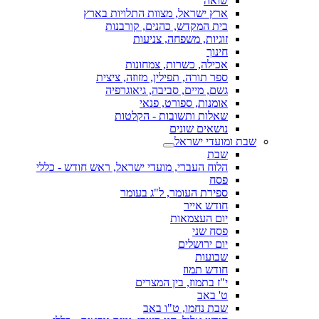
שואה
ארץ ישראל, מצוות התלויות בארץ
בית המקדש, כהנים, קורבנות
זוגיות, משפחה, צניעות
חינוך
אכילה, כשרות, צמחונות
ספר תורה, תפילין, מזוזה, ציצית
גשם, מיים, סביבה, גיאוגרפיה
אומנות, ספורט, פנאי
שאלות ותשובות - הקלטות
נושאים שונים
שבת ומועדי ישראל
שבת
הלוח העברי, מועדי ישראל, ראש חודש - כללי
פסח
ספירת העומר, ל"ג בעומר
חודש אייר
יום העצמאות
פסח שני
יום ירושלים
שבועות
חודש תמוז
י"ז בתמוז, בין המצרים
ט' באב
שבת נחמו, ט"ו באב