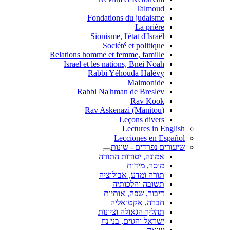
Talmoud
Fondations du judaisme
La prière
Sionisme, l'état d'Israël
Société et politique
Relations homme et femme, famille
Israel et les nations, Bnei Noah
Rabbi Yéhouda Halévy
Maimonide
Rabbi Na'hman de Breslev
Rav Kook
(Rav Askenazi (Manitou
Leçons divers
Lectures in English
Lecciones en Español
שיעורים נפרדים - שונות
אמונה, יסודות התורה
מוסר, מידות
תורה ומדע, אבולוציה
תשובה והלכותיה
דיבור, שפה, אותיות
חברה, אקטואליה
תהליך הגאולה וציונות
ישראל והגוים, בני נח