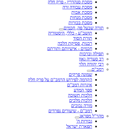
מסכת סנהדרין - פרק חלק
מסכת עבודה זרה
מסכת אבות
מסכת מנחות
מסכת בכורות
תורה שבעל פה, חכמים
תושב"ע - כללי, היסטוריה
תורת הסוד
רבנות, פסיקת הלכה
חכמים - אישיותם ותורתם
תפילה וברכות
רב סעדיה גאון
רבי יהודה הלוי
רמב"ם
שמונה פרקים
הקדמה לפירוש הרמב"ם על פרק חלק
איגרות רמב"ם
ספר המדע
הלכות תשובה
הלכות מלכים
מורה נבוכים
רמב"ם - שיעורים נפרדים
מהר"ל מפראג
גבורות ה'
תפארת ישראל