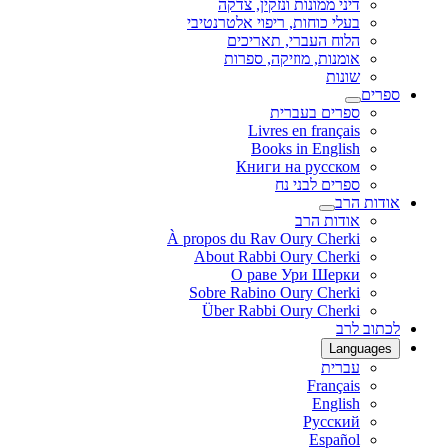
דיני ממונות ונזקין, צדקה
בעלי כוחות, ריפוי אלטרנטיבי
הלוח העברי, תאריכים
אומנות, מוזיקה, ספרות
שונות
ספרים
ספרים בעברית
Livres en français
Books in English
Книги на русском
ספרים לבני נח
אודות הרב
אודות הרב
À propos du Rav Oury Cherki
About Rabbi Oury Cherki
О раве Ури Шерки
Sobre Rabino Oury Cherki
Über Rabbi Oury Cherki
לכתוב לרב
Languages
עברית
Français
English
Русский
Español