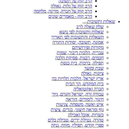
הרב קוק על תשובה
הרב קוק על גלות, גאולה
הרב קוק על חברה, מדינה, מלחמה
הרב קוק - מאמרים שונים
שאלות ותשובות
שלח שאלה לרב
שאלות ותשובות לפי נושא
השאלות והתשובות לפי תאריך
אמונה, תשובה, יסודות התורה
מקורות ופירושיהם
עברית, הלכות דיבור, שמות
חכמים, רבנות, פסיקת הלכה
תפילה, ברכות, בית כנסת
שבת ומועד
ציונות, גאולה
ארץ ישראל, הלכות תלויות בה
בית המקדש, הר הבית
חברה ואקטואליה
עבודה זרה, ישראל והגוים, גיור
חינוך, לימודים, הוראה
איש ואשה, משפחה, צניעות
גוף ומראה חיצוני, בגדים, ציצית
כשרות, אוכל ואכילה
טהרה, נטילת ידיים, טבילת כלים
ספרי קודש, תפילין, מזוזה, גניזה