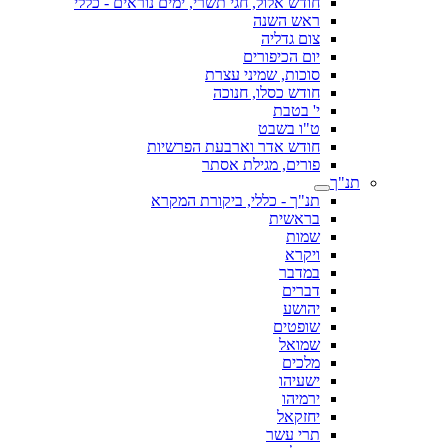
חודש אלול, חגי תשרי, ימים נוראים - כללי
ראש השנה
צום גדליה
יום הכיפורים
סוכות, שמיני עצרת
חודש כסלו, חנוכה
י' בטבת
ט"ו בשבט
חודש אדר וארבעת הפרשיות
פורים, מגילת אסתר
תנ"ך
תנ"ך - כללי, ביקורת המקרא
בראשית
שמות
ויקרא
במדבר
דברים
יהושע
שופטים
שמואל
מלכים
ישעיהו
ירמיהו
יחזקאל
תרי עשר