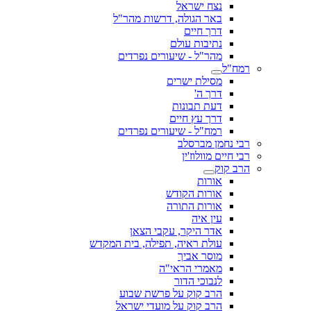
נצח ישראל
באר הגולה, דרשות מהר"ל
דרך חיים
נתיבות עולם
מהר"ל - שיעורים נפרדים
רמח"ל
מסילת ישרים
דרך ה'
דעת תבונות
דרך עץ חיים
רמח"ל - שיעורים נפרדים
רבי נחמן מברסלב
רבי חיים מוולוז'ין
הרב קוק
אורות
אורות הקודש
אורות התורה
עין איה
אדר היקר, עקבי הצאן
עולת ראיה, תפילה, בית המקדש
מוסר אביך
מאמרי הראי"ה
לנבוכי הדור
הרב קוק על פרשת שבוע
הרב קוק על מועדי ישראל