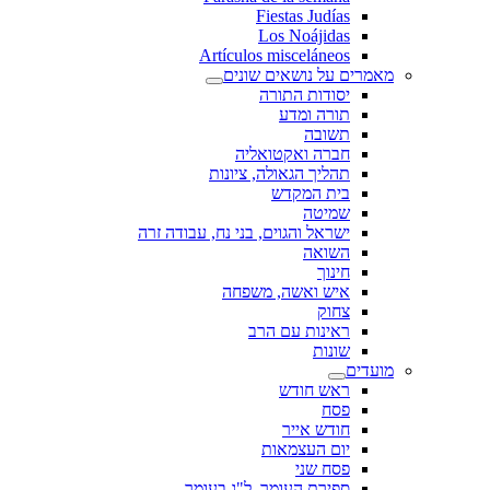
Fiestas Judías
Los Noájidas
Artículos misceláneos
מאמרים על נושאים שונים
יסודות התורה
תורה ומדע
תשובה
חברה ואקטואליה
תהליך הגאולה, ציונות
בית המקדש
שמיטה
ישראל והגוים, בני נח, עבודה זרה
השואה
חינוך
איש ואשה, משפחה
צחוק
ראינות עם הרב
שונות
מועדים
ראש חודש
פסח
חודש אייר
יום העצמאות
פסח שני
ספירת העומר, ל"ג בעומר