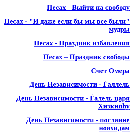
Песах - Выйти на свободу
"Песах - "И даже если бы мы все были
мудры
Песах - Праздник избавления
Песах – Праздник свободы
Счет Омера
День Независимости - Ѓаллель
День Независимости - Ѓалель царя
Хизкияhу
День Независимости - послание
ноахидам