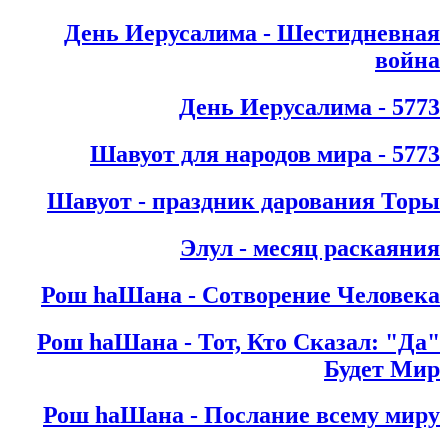
День Иерусалима - Шестидневная
война
День Иерусалима - 5773
Шавуот для народов мира - 5773
Шавуот - праздник дарования Торы
Элул - месяц раскаяния
Рош hаШана - Сотворение Человека
"Рош hаШана - Тот, Кто Сказал: "Да
Будет Мир
Рош hаШана - Послание всему миру