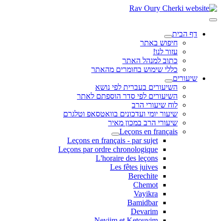
דף הבית
חיפוש באתר
עזור לנו!
כתוב למנהל האתר
כללי שימוש בחומרים מהאתר
שיעורים
השיעורים בעברית לפי נושא
השיעורים לפי סדר הוספתם לאתר
לוח שיעורי הרב
שיעור יומי ועדכונים בוואטסאפ וטלגרם
שיעורי הרב במכון מאיר
Leçons en français
Leçons en français - par sujet
Leçons par ordre chronologique
L'horaire des leçons
Les fêtes juives
Berechite
Chemot
Vayikra
Bamidbar
Devarim
Neviim et Ketouvim