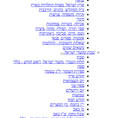
שואה
ארץ ישראל, מצוות התלויות בארץ
בית המקדש, כהנים, קורבנות
זוגיות, משפחה, צניעות
חינוך
אכילה, כשרות, צמחונות
ספר תורה, תפילין, מזוזה, ציצית
גשם, מיים, סביבה, גיאוגרפיה
אומנות, ספורט, פנאי
שאלות ותשובות - הקלטות
נושאים שונים
שבת ומועדי ישראל
שבת
הלוח העברי, מועדי ישראל, ראש חודש - כללי
פסח
ספירת העומר, ל"ג בעומר
חודש אייר
יום העצמאות
פסח שני
יום ירושלים
שבועות
חודש תמוז
י"ז בתמוז, בין המצרים
ט' באב
שבת נחמו, ט"ו באב