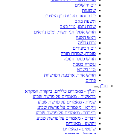
יום ירושלים
שבועות
י"ז בתמוז, תקופת בין המצרים
תשעה באב
שבת נחמו, ט"ו באב
חודש אלול, חגי תשרי, ימים נוראים
ראש השנה
צום גדליה
יום הכיפורים
סוכות, שמחת תורה
חודש כסלו, חנוכה
עשרה בטבת
ט"ו בשבט
חודש אדר, ארבעת הפרשיות
פורים
תנ"ך
תנ"ך - מאמרים כלליים, ביקורת המקרא
בראשית - מאמרים על פרשת שבוע
שמות - מאמרים על פרשת שבוע
ויקרא - מאמרים על פרשת שבוע
במדבר - מאמרים על פרשת שבוע
דברים - מאמרים על פרשת שבוע
יהושע - מאמרים
שופטים - מאמרים