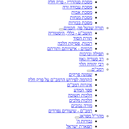
מסכת סנהדרין - פרק חלק
מסכת עבודה זרה
מסכת אבות
מסכת מנחות
מסכת בכורות
תורה שבעל פה, חכמים
תושב"ע - כללי, היסטוריה
תורת הסוד
רבנות, פסיקת הלכה
חכמים - אישיותם ותורתם
תפילה וברכות
רב סעדיה גאון
רבי יהודה הלוי
רמב"ם
שמונה פרקים
הקדמה לפירוש הרמב"ם על פרק חלק
איגרות רמב"ם
ספר המדע
הלכות תשובה
הלכות מלכים
מורה נבוכים
רמב"ם - שיעורים נפרדים
מהר"ל מפראג
גבורות ה'
תפארת ישראל