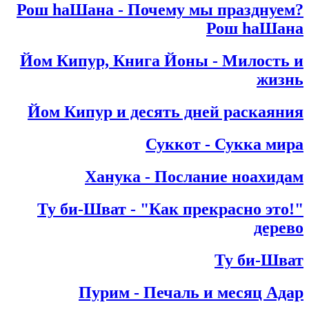
?Рош hаШана - Почему мы празднуем
Рош hаШана
Йом Кипур, Книга Йоны - Милость и
жизнь
Йом Кипур и десять дней раскаяния
Суккот - Сукка мира
Ханука - Послание ноахидам
"!Ту би-Шват - "Как прекрасно это
дерево
Ту би-Шват
Пурим - Печаль и месяц Адар