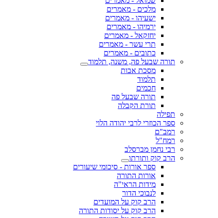
שמואל - מאמרים
מלכים - מאמרים
ישעיהו - מאמרים
ירמיהו - מאמרים
יחזקאל - מאמרים
תרי עשר - מאמרים
כתובים - מאמרים
תורה שבעל פה, משנה, תלמוד
מסכת אבות
תלמוד
חכמים
תורה שבעל פה
תורת הקבלה
תפילה
ספר הכוזרי לרבי יהודה הלוי
רמב"ם
רמח"ל
רבי נחמן מברסלב
הרב קוק ותורתו
ספר אורות - סיכומי שיעורים
אורות התורה
מידות הראי"ה
לנבוכי הדור
הרב קוק על המועדים
הרב קוק על יסודות התורה