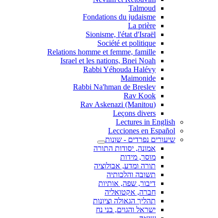
Talmoud
Fondations du judaisme
La prière
Sionisme, l'état d'Israël
Société et politique
Relations homme et femme, famille
Israel et les nations, Bnei Noah
Rabbi Yéhouda Halévy
Maimonide
Rabbi Na'hman de Breslev
Rav Kook
(Rav Askenazi (Manitou
Leçons divers
Lectures in English
Lecciones en Español
שיעורים נפרדים - שונות
אמונה, יסודות התורה
מוסר, מידות
תורה ומדע, אבולוציה
תשובה והלכותיה
דיבור, שפה, אותיות
חברה, אקטואליה
תהליך הגאולה וציונות
ישראל והגוים, בני נח