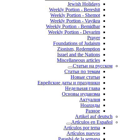
Jewish Holidays
Weekly Portion - Bereshit
Weekly Portion - Shemot
Weekly Portion - Vayikra
Weekly Portion - Bemidbar
Weekly Portion - Devarim
Prayer
Foundations of Judaism
Zionism, Redemption
Israel and the Nations
Miscellaneous articles
Статьи на русском
Статьи по темам
Новые статьи
Еврейские даты и праздники
Недельная глава
Основы иудаизма
Актуалия
Ноахиды
Разное
Artikel auf deutsch
Artículos en Español
Artículos por tema
Artículos nuevos
Parashá de la semana