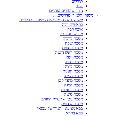
תהילים
איוב
נ"ך - שיעורים נפרדים
משנה, תלמוד, מדרשים
משנה, תלמוד, מדרשים - שיעורים כלליים
בראשית רבה
איכה רבה
מדרש תנחומא
מסכת ברכות
מסכת שבת
מסכת פסחים
מסכת ראש השנה
מסכת יומא
מסכת סוכה
מסכת ביצה
מסכת תענית
מסכת מגילה
מסכת מועד קטן
מסכת חגיגה
מסכת כתובות
מסכת סוטה
מסכת גיטין - אגדות החורבן
מסכת קידושין
בבא מציעא - תנורו של עכנאי
בבא בתרא