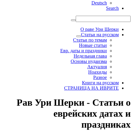
Deutsch
Search
О раве Ури Шерки
Статьи на русском
Статьи по темам
Новые статьи
Евр. даты и праздники
Недельная глава
Основы иудаизма
Актуалия
Ноахиды
Разное
Книги на русском
СТРАНИЦА НА ИВРИТЕ
Рав Ури Шерки - Статьи о
еврейских датах и
праздниках