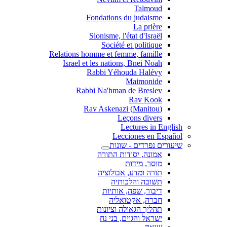
Talmoud
Fondations du judaisme
La prière
Sionisme, l'état d'Israël
Société et politique
Relations homme et femme, famille
Israel et les nations, Bnei Noah
Rabbi Yéhouda Halévy
Maimonide
Rabbi Na'hman de Breslev
Rav Kook
(Rav Askenazi (Manitou
Leçons divers
Lectures in English
Lecciones en Español
שיעורים נפרדים - שונות
אמונה, יסודות התורה
מוסר, מידות
תורה ומדע, אבולוציה
תשובה והלכותיה
דיבור, שפה, אותיות
חברה, אקטואליה
תהליך הגאולה וציונות
ישראל והגוים, בני נח