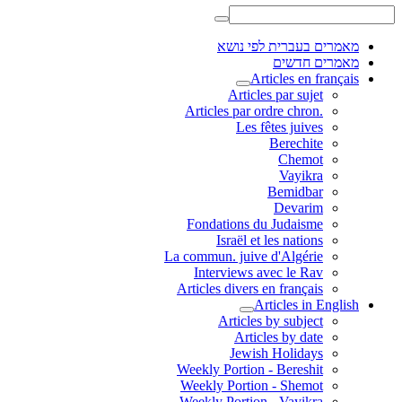
מאמרים בעברית לפי נושא
מאמרים חדשים
Articles en français
Articles par sujet
.Articles par ordre chron
Les fêtes juives
Berechite
Chemot
Vayikra
Bemidbar
Devarim
Fondations du Judaisme
Israël et les nations
La commun. juive d'Algérie
Interviews avec le Rav
Articles divers en français
Articles in English
Articles by subject
Articles by date
Jewish Holidays
Weekly Portion - Bereshit
Weekly Portion - Shemot
Weekly Portion - Vayikra