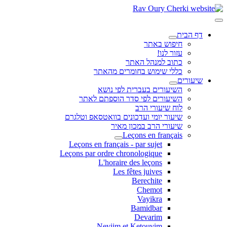
דף הבית
חיפוש באתר
עזור לנו!
כתוב למנהל האתר
כללי שימוש בחומרים מהאתר
שיעורים
השיעורים בעברית לפי נושא
השיעורים לפי סדר הוספתם לאתר
לוח שיעורי הרב
שיעור יומי ועדכונים בוואטסאפ וטלגרם
שיעורי הרב במכון מאיר
Leçons en français
Leçons en français - par sujet
Leçons par ordre chronologique
L'horaire des leçons
Les fêtes juives
Berechite
Chemot
Vayikra
Bamidbar
Devarim
Neviim et Ketouvim