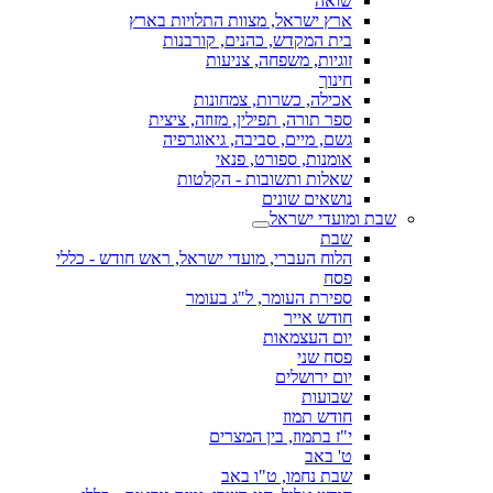
שואה
ארץ ישראל, מצוות התלויות בארץ
בית המקדש, כהנים, קורבנות
זוגיות, משפחה, צניעות
חינוך
אכילה, כשרות, צמחונות
ספר תורה, תפילין, מזוזה, ציצית
גשם, מיים, סביבה, גיאוגרפיה
אומנות, ספורט, פנאי
שאלות ותשובות - הקלטות
נושאים שונים
שבת ומועדי ישראל
שבת
הלוח העברי, מועדי ישראל, ראש חודש - כללי
פסח
ספירת העומר, ל"ג בעומר
חודש אייר
יום העצמאות
פסח שני
יום ירושלים
שבועות
חודש תמוז
י"ז בתמוז, בין המצרים
ט' באב
שבת נחמו, ט"ו באב