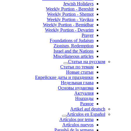
Jewish Holidays
Weekly Portion - Bereshit
Weekly Portion - Shemot
Weekly Portion - Vayikra
Weekly Portion - Bemidbar
Weekly Portion - Devarim
Prayer
Foundations of Judaism
Zionism, Redemption
Israel and the Nations
Miscellaneous articles
Статьи на русском
Статьи по темам
Новые статьи
Еврейские даты и праздники
Недельная глава
Основы иудаизма
Актуалия
Ноахиды
Разное
Artikel auf deutsch
Artículos en Español
Artículos por tema
Artículos nuevos
Parashá de la semana