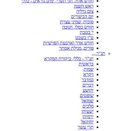
חודש אלול, חגי תשרי, ימים נוראים - כללי
ראש השנה
צום גדליה
יום הכיפורים
סוכות, שמיני עצרת
חודש כסלו, חנוכה
י' בטבת
ט"ו בשבט
חודש אדר וארבעת הפרשיות
פורים, מגילת אסתר
תנ"ך
תנ"ך - כללי, ביקורת המקרא
בראשית
שמות
ויקרא
במדבר
דברים
יהושע
שופטים
שמואל
מלכים
ישעיהו
ירמיהו
יחזקאל
תרי עשר