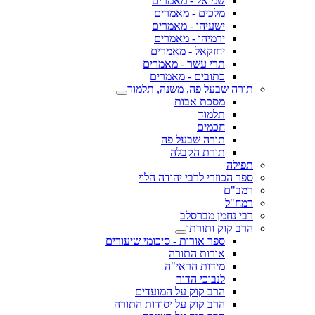
שמואל - מאמרים
מלכים - מאמרים
ישעיהו - מאמרים
ירמיהו - מאמרים
יחזקאל - מאמרים
תרי עשר - מאמרים
כתובים - מאמרים
תורה שבעל פה, משנה, תלמוד
מסכת אבות
תלמוד
חכמים
תורה שבעל פה
תורת הקבלה
תפילה
ספר הכוזרי לרבי יהודה הלוי
רמב"ם
רמח"ל
רבי נחמן מברסלב
הרב קוק ותורתו
ספר אורות - סיכומי שיעורים
אורות התורה
מידות הראי"ה
לנבוכי הדור
הרב קוק על המועדים
הרב קוק על יסודות התורה