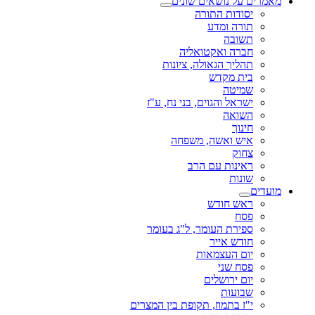
מאמרים על נושאים שונים
יסודות התורה
תורה ומדע
תשובה
חברה ואקטואליה
תהליך הגאולה, ציונות
בית מקדש
שמיטה
ישראל והגוים, בני נח, ע"ז
השואה
חינוך
איש ואשה, משפחה
צחוק
ראינות עם הרב
שונות
מועדים
ראש חודש
פסח
ספירת העומר, ל"ג בעומר
חודש אייר
יום העצמאות
פסח שני
יום ירושלים
שבועות
י"ז בתמוז, תקופת בין המצרים