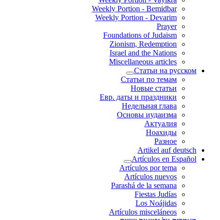
Weekly Portion - Bemidbar
Weekly Portion - Devarim
Prayer
Foundations of Judaism
Zionism, Redemption
Israel and the Nations
Miscellaneous articles
Статьи на русском
Статьи по темам
Новые статьи
Евр. даты и праздники
Недельная глава
Основы иудаизма
Актуалия
Ноахиды
Разное
Artikel auf deutsch
Artículos en Español
Artículos por tema
Artículos nuevos
Parashá de la semana
Fiestas Judías
Los Noájidas
Artículos misceláneos