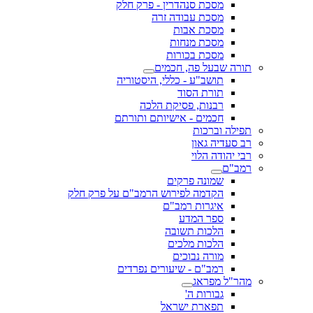
מסכת סנהדרין - פרק חלק
מסכת עבודה זרה
מסכת אבות
מסכת מנחות
מסכת בכורות
תורה שבעל פה, חכמים
תושב"ע - כללי, היסטוריה
תורת הסוד
רבנות, פסיקת הלכה
חכמים - אישיותם ותורתם
תפילה וברכות
רב סעדיה גאון
רבי יהודה הלוי
רמב"ם
שמונה פרקים
הקדמה לפירוש הרמב"ם על פרק חלק
איגרות רמב"ם
ספר המדע
הלכות תשובה
הלכות מלכים
מורה נבוכים
רמב"ם - שיעורים נפרדים
מהר"ל מפראג
גבורות ה'
תפארת ישראל