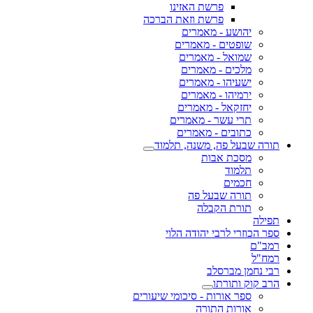
פרשת האזינו
פרשת וזאת הברכה
יהושע - מאמרים
שופטים - מאמרים
שמואל - מאמרים
מלכים - מאמרים
ישעיהו - מאמרים
ירמיהו - מאמרים
יחזקאל - מאמרים
תרי עשר - מאמרים
כתובים - מאמרים
תורה שבעל פה, משנה, תלמוד
מסכת אבות
תלמוד
חכמים
תורה שבעל פה
תורת הקבלה
תפילה
ספר הכוזרי לרבי יהודה הלוי
רמב"ם
רמח"ל
רבי נחמן מברסלב
הרב קוק ותורתו
ספר אורות - סיכומי שיעורים
אורות התורה