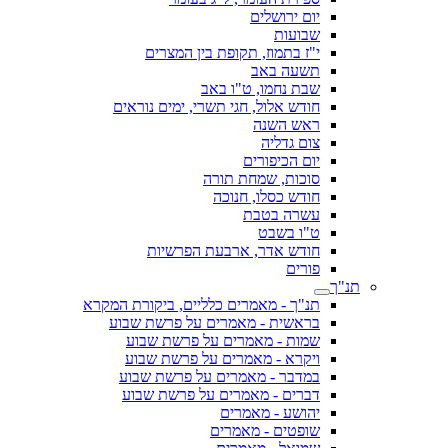
יום ירושלים
שבועות
י"ז בתמוז, תקופת בין המצרים
תשעה באב
שבת נחמו, ט"ו באב
חודש אלול, חגי תשרי, ימים נוראים
ראש השנה
צום גדליה
יום הכיפורים
סוכות, שמחת תורה
חודש כסלו, חנוכה
עשרה בטבת
ט"ו בשבט
חודש אדר, ארבעת הפרשיות
פורים
תנ"ך
תנ"ך - מאמרים כלליים, ביקורת המקרא
בראשית - מאמרים על פרשת שבוע
שמות - מאמרים על פרשת שבוע
ויקרא - מאמרים על פרשת שבוע
במדבר - מאמרים על פרשת שבוע
דברים - מאמרים על פרשת שבוע
יהושע - מאמרים
שופטים - מאמרים