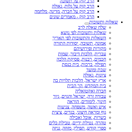
הרב קוק על תשובה
הרב קוק על גלות, גאולה
הרב קוק על חברה, מדינה, מלחמה
הרב קוק - מאמרים שונים
שאלות ותשובות
שלח שאלה לרב
שאלות ותשובות לפי נושא
השאלות והתשובות לפי תאריך
אמונה, תשובה, יסודות התורה
מקורות ופירושיהם
עברית, הלכות דיבור, שמות
חכמים, רבנות, פסיקת הלכה
תפילה, ברכות, בית כנסת
שבת ומועד
ציונות, גאולה
ארץ ישראל, הלכות תלויות בה
בית המקדש, הר הבית
חברה ואקטואליה
עבודה זרה, ישראל והגוים, גיור
חינוך, לימודים, הוראה
איש ואשה, משפחה, צניעות
גוף ומראה חיצוני, בגדים, ציצית
כשרות, אוכל ואכילה
טהרה, נטילת ידיים, טבילת כלים
ספרי קודש, תפילין, מזוזה, גניזה