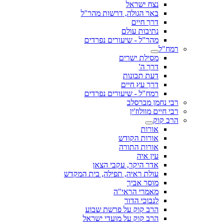
נצח ישראל
באר הגולה, דרשות מהר"ל
דרך חיים
נתיבות עולם
מהר"ל - שיעורים נפרדים
רמח"ל
מסילת ישרים
דרך ה'
דעת תבונות
דרך עץ חיים
רמח"ל - שיעורים נפרדים
רבי נחמן מברסלב
רבי חיים מוולוז'ין
הרב קוק
אורות
אורות הקודש
אורות התורה
עין איה
אדר היקר, עקבי הצאן
עולת ראיה, תפילה, בית המקדש
מוסר אביך
מאמרי הראי"ה
לנבוכי הדור
הרב קוק על פרשת שבוע
הרב קוק על מועדי ישראל