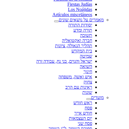
Fiestas Judías
Los Noájidas
Artículos misceláneos
מאמרים על נושאים שונים
יסודות התורה
תורה ומדע
תשובה
חברה ואקטואליה
תהליך הגאולה, ציונות
בית המקדש
שמיטה
ישראל והגוים, בני נח, עבודה זרה
השואה
חינוך
איש ואשה, משפחה
צחוק
ראינות עם הרב
שונות
מועדים
ראש חודש
פסח
חודש אייר
יום העצמאות
פסח שני
ספירת העומר, ל"ג בעומר