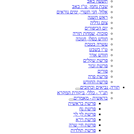
תשעה באב
שבת נחמו, ט"ו באב
אלול, חגי תשרי, ימים נוראים
ראש השנה
צום גדליה
יום הכיפורים
סוכות, שמחת תורה
חודש כסלו, חנוכה
עשרה בטבת
ט"ו בשבט
חודש אדר
פרשת שקלים
פרשת זכור
פורים
פרשת פרה
פרשת החודש
תורה, נביאים וכתובים
תנ"ך - כללי, ביקורת המקרא
בראשית - מאמרים
פרשת בראשית
פרשת נח
פרשת לך לך
פרשת וירא
פרשת חיי שרה
פרשת תולדות