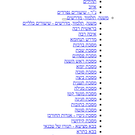
תהילים
איוב
נ"ך - שיעורים נפרדים
משנה, תלמוד, מדרשים
משנה, תלמוד, מדרשים - שיעורים כלליים
בראשית רבה
איכה רבה
מדרש תנחומא
מסכת ברכות
מסכת שבת
מסכת פסחים
מסכת ראש השנה
מסכת יומא
מסכת סוכה
מסכת ביצה
מסכת תענית
מסכת מגילה
מסכת מועד קטן
מסכת חגיגה
מסכת כתובות
מסכת סוטה
מסכת גיטין - אגדות החורבן
מסכת קידושין
בבא מציעא - תנורו של עכנאי
בבא בתרא