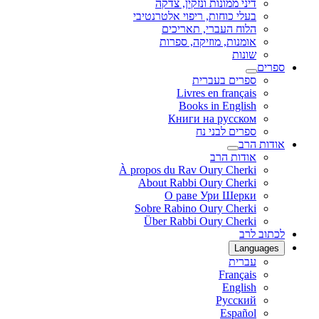
דיני ממונות ונזקין, צדקה
בעלי כוחות, ריפוי אלטרנטיבי
הלוח העברי, תאריכים
אומנות, מוזיקה, ספרות
שונות
ספרים
ספרים בעברית
Livres en français
Books in English
Книги на русском
ספרים לבני נח
אודות הרב
אודות הרב
À propos du Rav Oury Cherki
About Rabbi Oury Cherki
О раве Ури Шерки
Sobre Rabino Oury Cherki
Über Rabbi Oury Cherki
לכתוב לרב
Languages
עברית
Français
English
Русский
Español