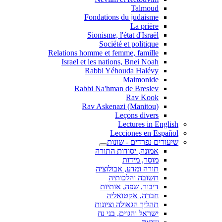
Talmoud
Fondations du judaisme
La prière
Sionisme, l'état d'Israël
Société et politique
Relations homme et femme, famille
Israel et les nations, Bnei Noah
Rabbi Yéhouda Halévy
Maimonide
Rabbi Na'hman de Breslev
Rav Kook
(Rav Askenazi (Manitou
Leçons divers
Lectures in English
Lecciones en Español
שיעורים נפרדים - שונות
אמונה, יסודות התורה
מוסר, מידות
תורה ומדע, אבולוציה
תשובה והלכותיה
דיבור, שפה, אותיות
חברה, אקטואליה
תהליך הגאולה וציונות
ישראל והגוים, בני נח