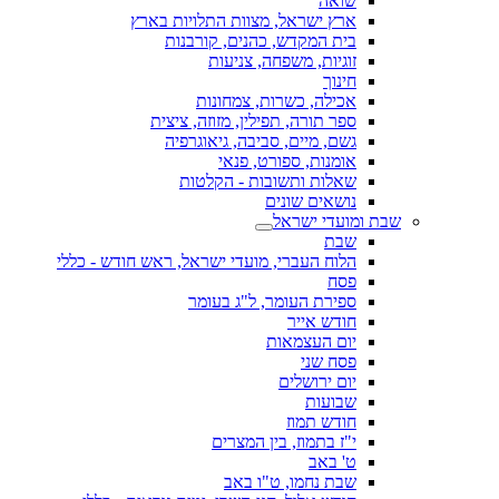
שואה
ארץ ישראל, מצוות התלויות בארץ
בית המקדש, כהנים, קורבנות
זוגיות, משפחה, צניעות
חינוך
אכילה, כשרות, צמחונות
ספר תורה, תפילין, מזוזה, ציצית
גשם, מיים, סביבה, גיאוגרפיה
אומנות, ספורט, פנאי
שאלות ותשובות - הקלטות
נושאים שונים
שבת ומועדי ישראל
שבת
הלוח העברי, מועדי ישראל, ראש חודש - כללי
פסח
ספירת העומר, ל"ג בעומר
חודש אייר
יום העצמאות
פסח שני
יום ירושלים
שבועות
חודש תמוז
י"ז בתמוז, בין המצרים
ט' באב
שבת נחמו, ט"ו באב