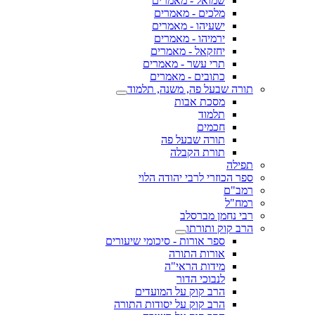
שמואל - מאמרים
מלכים - מאמרים
ישעיהו - מאמרים
ירמיהו - מאמרים
יחזקאל - מאמרים
תרי עשר - מאמרים
כתובים - מאמרים
תורה שבעל פה, משנה, תלמוד
מסכת אבות
תלמוד
חכמים
תורה שבעל פה
תורת הקבלה
תפילה
ספר הכוזרי לרבי יהודה הלוי
רמב"ם
רמח"ל
רבי נחמן מברסלב
הרב קוק ותורתו
ספר אורות - סיכומי שיעורים
אורות התורה
מידות הראי"ה
לנבוכי הדור
הרב קוק על המועדים
הרב קוק על יסודות התורה