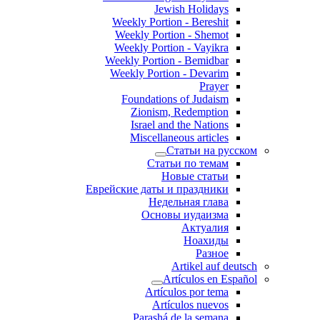
Jewish Holidays
Weekly Portion - Bereshit
Weekly Portion - Shemot
Weekly Portion - Vayikra
Weekly Portion - Bemidbar
Weekly Portion - Devarim
Prayer
Foundations of Judaism
Zionism, Redemption
Israel and the Nations
Miscellaneous articles
Статьи на русском
Статьи по темам
Новые статьи
Еврейские даты и праздники
Недельная глава
Основы иудаизма
Актуалия
Ноахиды
Разное
Artikel auf deutsch
Artículos en Español
Artículos por tema
Artículos nuevos
Parashá de la semana