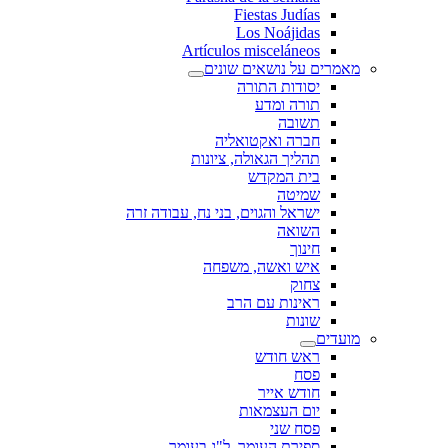
Fiestas Judías
Los Noájidas
Artículos misceláneos
מאמרים על נושאים שונים
יסודות התורה
תורה ומדע
תשובה
חברה ואקטואליה
תהליך הגאולה, ציונות
בית המקדש
שמיטה
ישראל והגוים, בני נח, עבודה זרה
השואה
חינוך
איש ואשה, משפחה
צחוק
ראינות עם הרב
שונות
מועדים
ראש חודש
פסח
חודש אייר
יום העצמאות
פסח שני
ספירת העומר, ל"ג בעומר