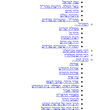
נצח ישראל
באר הגולה, דרשות מהר"ל
דרך חיים
נתיבות עולם
מהר"ל - שיעורים נפרדים
רמח"ל
מסילת ישרים
דרך ה'
דעת תבונות
דרך עץ חיים
רמח"ל - שיעורים נפרדים
רבי נחמן מברסלב
רבי חיים מוולוז'ין
הרב קוק
אורות
אורות הקודש
אורות התורה
עין איה
אדר היקר, עקבי הצאן
עולת ראיה, תפילה, בית המקדש
מוסר אביך
מאמרי הראי"ה
לנבוכי הדור
הרב קוק על פרשת שבוע
הרב קוק על מועדי ישראל