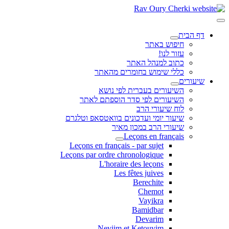
דף הבית
חיפוש באתר
עזור לנו!
כתוב למנהל האתר
כללי שימוש בחומרים מהאתר
שיעורים
השיעורים בעברית לפי נושא
השיעורים לפי סדר הוספתם לאתר
לוח שיעורי הרב
שיעור יומי ועדכונים בוואטסאפ וטלגרם
שיעורי הרב במכון מאיר
Leçons en français
Leçons en français - par sujet
Leçons par ordre chronologique
L'horaire des leçons
Les fêtes juives
Berechite
Chemot
Vayikra
Bamidbar
Devarim
Neviim et Ketouvim