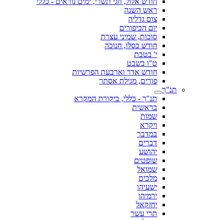
חודש אלול, חגי תשרי, ימים נוראים - כללי
ראש השנה
צום גדליה
יום הכיפורים
סוכות, שמיני עצרת
חודש כסלו, חנוכה
י' בטבת
ט"ו בשבט
חודש אדר וארבעת הפרשיות
פורים, מגילת אסתר
תנ"ך
תנ"ך - כללי, ביקורת המקרא
בראשית
שמות
ויקרא
במדבר
דברים
יהושע
שופטים
שמואל
מלכים
ישעיהו
ירמיהו
יחזקאל
תרי עשר