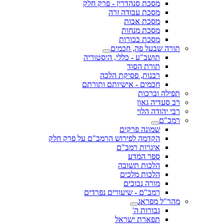
מסכת סנהדרין - פרק חלק
מסכת עבודה זרה
מסכת אבות
מסכת מנחות
מסכת בכורות
תורה שבעל פה, חכמים
תושב"ע - כללי, היסטוריה
תורת הסוד
רבנות, פסיקת הלכה
חכמים - אישיותם ותורתם
תפילה וברכות
רב סעדיה גאון
רבי יהודה הלוי
רמב"ם
שמונה פרקים
הקדמה לפירוש הרמב"ם על פרק חלק
איגרות רמב"ם
ספר המדע
הלכות תשובה
הלכות מלכים
מורה נבוכים
רמב"ם - שיעורים נפרדים
מהר"ל מפראג
גבורות ה'
תפארת ישראל