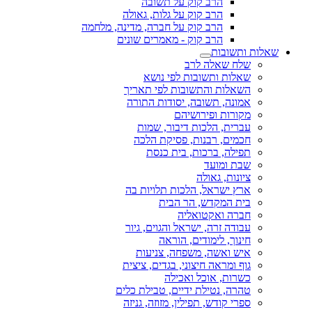
הרב קוק על תשובה
הרב קוק על גלות, גאולה
הרב קוק על חברה, מדינה, מלחמה
הרב קוק - מאמרים שונים
שאלות ותשובות
שלח שאלה לרב
שאלות ותשובות לפי נושא
השאלות והתשובות לפי תאריך
אמונה, תשובה, יסודות התורה
מקורות ופירושיהם
עברית, הלכות דיבור, שמות
חכמים, רבנות, פסיקת הלכה
תפילה, ברכות, בית כנסת
שבת ומועד
ציונות, גאולה
ארץ ישראל, הלכות תלויות בה
בית המקדש, הר הבית
חברה ואקטואליה
עבודה זרה, ישראל והגוים, גיור
חינוך, לימודים, הוראה
איש ואשה, משפחה, צניעות
גוף ומראה חיצוני, בגדים, ציצית
כשרות, אוכל ואכילה
טהרה, נטילת ידיים, טבילת כלים
ספרי קודש, תפילין, מזוזה, גניזה