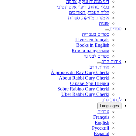
דיני ממונות ונזקין, צדקה
בעלי כוחות, ריפוי אלטרנטיבי
הלוח העברי, תאריכים
אומנות, מוזיקה, ספרות
שונות
ספרים
ספרים בעברית
Livres en français
Books in English
Книги на русском
ספרים לבני נח
אודות הרב
אודות הרב
À propos du Rav Oury Cherki
About Rabbi Oury Cherki
О раве Ури Шерки
Sobre Rabino Oury Cherki
Über Rabbi Oury Cherki
לכתוב לרב
Languages
עברית
Français
English
Русский
Español