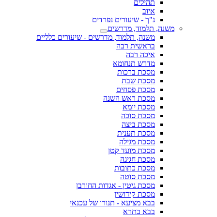
תהילים
איוב
נ"ך - שיעורים נפרדים
משנה, תלמוד, מדרשים
משנה, תלמוד, מדרשים - שיעורים כלליים
בראשית רבה
איכה רבה
מדרש תנחומא
מסכת ברכות
מסכת שבת
מסכת פסחים
מסכת ראש השנה
מסכת יומא
מסכת סוכה
מסכת ביצה
מסכת תענית
מסכת מגילה
מסכת מועד קטן
מסכת חגיגה
מסכת כתובות
מסכת סוטה
מסכת גיטין - אגדות החורבן
מסכת קידושין
בבא מציעא - תנורו של עכנאי
בבא בתרא