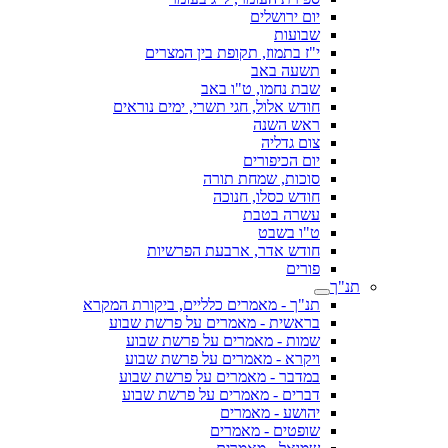
יום ירושלים
שבועות
י"ז בתמוז, תקופת בין המצרים
תשעה באב
שבת נחמו, ט"ו באב
חודש אלול, חגי תשרי, ימים נוראים
ראש השנה
צום גדליה
יום הכיפורים
סוכות, שמחת תורה
חודש כסלו, חנוכה
עשרה בטבת
ט"ו בשבט
חודש אדר, ארבעת הפרשיות
פורים
תנ"ך
תנ"ך - מאמרים כלליים, ביקורת המקרא
בראשית - מאמרים על פרשת שבוע
שמות - מאמרים על פרשת שבוע
ויקרא - מאמרים על פרשת שבוע
במדבר - מאמרים על פרשת שבוע
דברים - מאמרים על פרשת שבוע
יהושע - מאמרים
שופטים - מאמרים