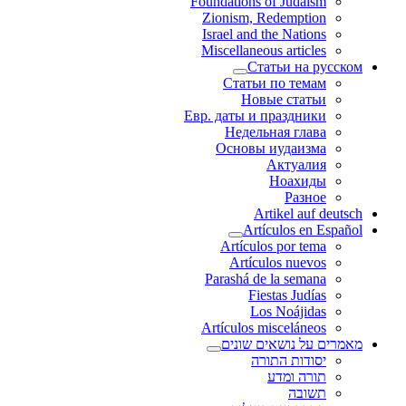
Foundations of Judaism
Zionism, Redemption
Israel and the Nations
Miscellaneous articles
Статьи на русском
Статьи по темам
Новые статьи
Евр. даты и праздники
Недельная глава
Основы иудаизма
Актуалия
Ноахиды
Разное
Artikel auf deutsch
Artículos en Español
Artículos por tema
Artículos nuevos
Parashá de la semana
Fiestas Judías
Los Noájidas
Artículos misceláneos
מאמרים על נושאים שונים
יסודות התורה
תורה ומדע
תשובה