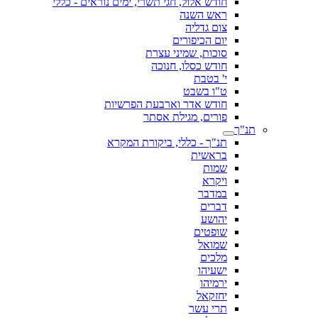
חודש אלול, חגי תשרי, ימים נוראים - כללי
ראש השנה
צום גדליה
יום הכיפורים
סוכות, שמיני עצרת
חודש כסלו, חנוכה
י' בטבת
ט"ו בשבט
חודש אדר וארבעת הפרשיות
פורים, מגילת אסתר
תנ"ך
תנ"ך - כללי, ביקורת המקרא
בראשית
שמות
ויקרא
במדבר
דברים
יהושע
שופטים
שמואל
מלכים
ישעיהו
ירמיהו
יחזקאל
תרי עשר