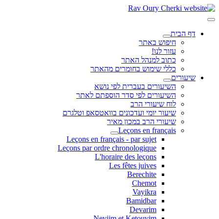
דף הבית
חיפוש באתר
עזור לנו!
כתוב למנהל האתר
כללי שימוש בחומרים מהאתר
שיעורים
השיעורים בעברית לפי נושא
השיעורים לפי סדר הוספתם לאתר
לוח שיעורי הרב
שיעור יומי ועדכונים בוואטסאפ וטלגרם
שיעורי הרב במכון מאיר
Leçons en français
Leçons en français - par sujet
Leçons par ordre chronologique
L'horaire des leçons
Les fêtes juives
Berechite
Chemot
Vayikra
Bamidbar
Devarim
Neviim et Ketouvim