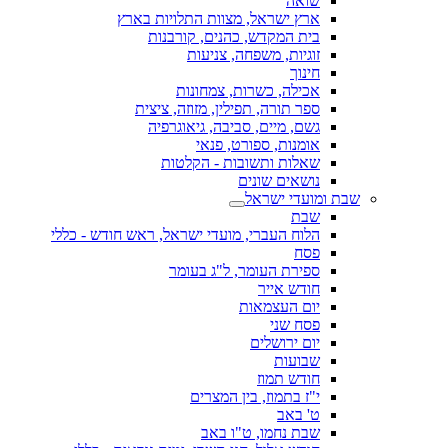
שואה
ארץ ישראל, מצוות התלויות בארץ
בית המקדש, כהנים, קורבנות
זוגיות, משפחה, צניעות
חינוך
אכילה, כשרות, צמחונות
ספר תורה, תפילין, מזוזה, ציצית
גשם, מיים, סביבה, גיאוגרפיה
אומנות, ספורט, פנאי
שאלות ותשובות - הקלטות
נושאים שונים
שבת ומועדי ישראל
שבת
הלוח העברי, מועדי ישראל, ראש חודש - כללי
פסח
ספירת העומר, ל"ג בעומר
חודש אייר
יום העצמאות
פסח שני
יום ירושלים
שבועות
חודש תמוז
י"ז בתמוז, בין המצרים
ט' באב
שבת נחמו, ט"ו באב