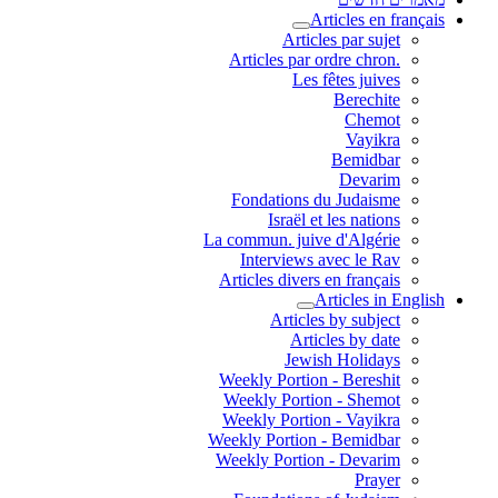
Articles en français
Articles par sujet
.Articles par ordre chron
Les fêtes juives
Berechite
Chemot
Vayikra
Bemidbar
Devarim
Fondations du Judaisme
Israël et les nations
La commun. juive d'Algérie
Interviews avec le Rav
Articles divers en français
Articles in English
Articles by subject
Articles by date
Jewish Holidays
Weekly Portion - Bereshit
Weekly Portion - Shemot
Weekly Portion - Vayikra
Weekly Portion - Bemidbar
Weekly Portion - Devarim
Prayer