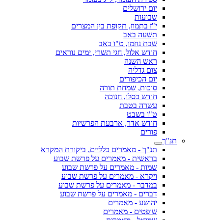
יום ירושלים
שבועות
י"ז בתמוז, תקופת בין המצרים
תשעה באב
שבת נחמו, ט"ו באב
חודש אלול, חגי תשרי, ימים נוראים
ראש השנה
צום גדליה
יום הכיפורים
סוכות, שמחת תורה
חודש כסלו, חנוכה
עשרה בטבת
ט"ו בשבט
חודש אדר, ארבעת הפרשיות
פורים
תנ"ך
תנ"ך - מאמרים כלליים, ביקורת המקרא
בראשית - מאמרים על פרשת שבוע
שמות - מאמרים על פרשת שבוע
ויקרא - מאמרים על פרשת שבוע
במדבר - מאמרים על פרשת שבוע
דברים - מאמרים על פרשת שבוע
יהושע - מאמרים
שופטים - מאמרים