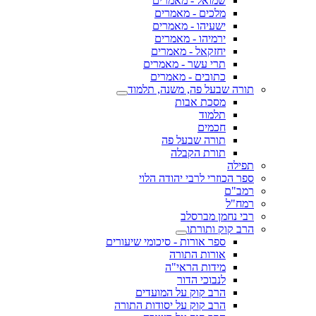
שמואל - מאמרים
מלכים - מאמרים
ישעיהו - מאמרים
ירמיהו - מאמרים
יחזקאל - מאמרים
תרי עשר - מאמרים
כתובים - מאמרים
תורה שבעל פה, משנה, תלמוד
מסכת אבות
תלמוד
חכמים
תורה שבעל פה
תורת הקבלה
תפילה
ספר הכוזרי לרבי יהודה הלוי
רמב"ם
רמח"ל
רבי נחמן מברסלב
הרב קוק ותורתו
ספר אורות - סיכומי שיעורים
אורות התורה
מידות הראי"ה
לנבוכי הדור
הרב קוק על המועדים
הרב קוק על יסודות התורה