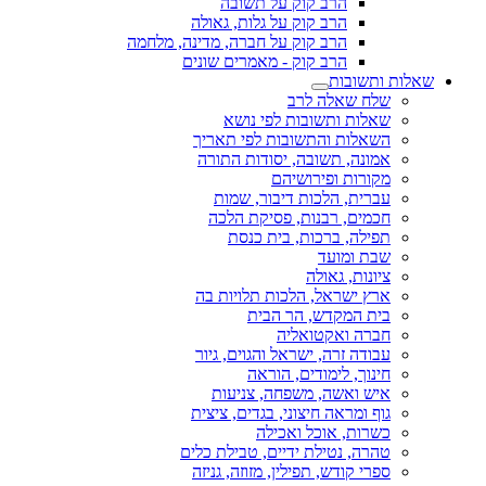
הרב קוק על תשובה
הרב קוק על גלות, גאולה
הרב קוק על חברה, מדינה, מלחמה
הרב קוק - מאמרים שונים
שאלות ותשובות
שלח שאלה לרב
שאלות ותשובות לפי נושא
השאלות והתשובות לפי תאריך
אמונה, תשובה, יסודות התורה
מקורות ופירושיהם
עברית, הלכות דיבור, שמות
חכמים, רבנות, פסיקת הלכה
תפילה, ברכות, בית כנסת
שבת ומועד
ציונות, גאולה
ארץ ישראל, הלכות תלויות בה
בית המקדש, הר הבית
חברה ואקטואליה
עבודה זרה, ישראל והגוים, גיור
חינוך, לימודים, הוראה
איש ואשה, משפחה, צניעות
גוף ומראה חיצוני, בגדים, ציצית
כשרות, אוכל ואכילה
טהרה, נטילת ידיים, טבילת כלים
ספרי קודש, תפילין, מזוזה, גניזה