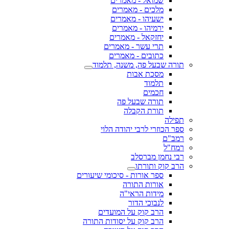
שמואל - מאמרים
מלכים - מאמרים
ישעיהו - מאמרים
ירמיהו - מאמרים
יחזקאל - מאמרים
תרי עשר - מאמרים
כתובים - מאמרים
תורה שבעל פה, משנה, תלמוד
מסכת אבות
תלמוד
חכמים
תורה שבעל פה
תורת הקבלה
תפילה
ספר הכוזרי לרבי יהודה הלוי
רמב"ם
רמח"ל
רבי נחמן מברסלב
הרב קוק ותורתו
ספר אורות - סיכומי שיעורים
אורות התורה
מידות הראי"ה
לנבוכי הדור
הרב קוק על המועדים
הרב קוק על יסודות התורה