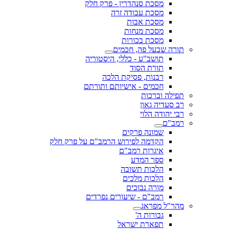
מסכת סנהדרין - פרק חלק
מסכת עבודה זרה
מסכת אבות
מסכת מנחות
מסכת בכורות
תורה שבעל פה, חכמים
תושב"ע - כללי, היסטוריה
תורת הסוד
רבנות, פסיקת הלכה
חכמים - אישיותם ותורתם
תפילה וברכות
רב סעדיה גאון
רבי יהודה הלוי
רמב"ם
שמונה פרקים
הקדמה לפירוש הרמב"ם על פרק חלק
איגרות רמב"ם
ספר המדע
הלכות תשובה
הלכות מלכים
מורה נבוכים
רמב"ם - שיעורים נפרדים
מהר"ל מפראג
גבורות ה'
תפארת ישראל