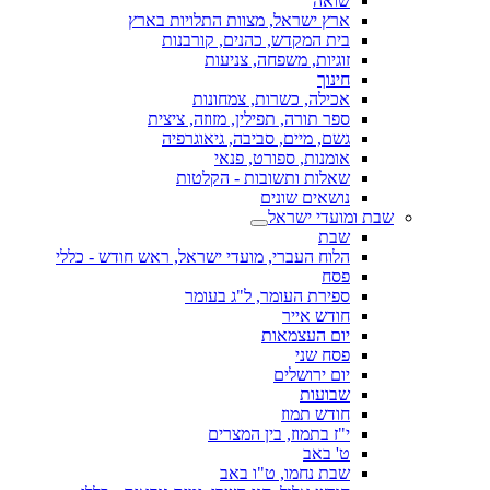
שואה
ארץ ישראל, מצוות התלויות בארץ
בית המקדש, כהנים, קורבנות
זוגיות, משפחה, צניעות
חינוך
אכילה, כשרות, צמחונות
ספר תורה, תפילין, מזוזה, ציצית
גשם, מיים, סביבה, גיאוגרפיה
אומנות, ספורט, פנאי
שאלות ותשובות - הקלטות
נושאים שונים
שבת ומועדי ישראל
שבת
הלוח העברי, מועדי ישראל, ראש חודש - כללי
פסח
ספירת העומר, ל"ג בעומר
חודש אייר
יום העצמאות
פסח שני
יום ירושלים
שבועות
חודש תמוז
י"ז בתמוז, בין המצרים
ט' באב
שבת נחמו, ט"ו באב