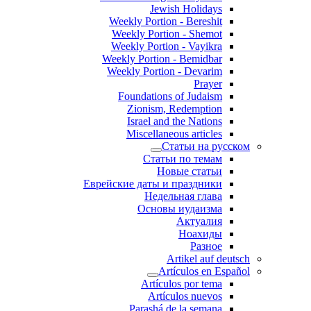
Jewish Holidays
Weekly Portion - Bereshit
Weekly Portion - Shemot
Weekly Portion - Vayikra
Weekly Portion - Bemidbar
Weekly Portion - Devarim
Prayer
Foundations of Judaism
Zionism, Redemption
Israel and the Nations
Miscellaneous articles
Статьи на русском
Статьи по темам
Новые статьи
Еврейские даты и праздники
Недельная глава
Основы иудаизма
Актуалия
Ноахиды
Разное
Artikel auf deutsch
Artículos en Español
Artículos por tema
Artículos nuevos
Parashá de la semana