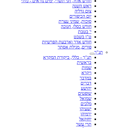
חודש אלול, חגי תשרי, ימים נוראים - כללי
ראש השנה
צום גדליה
יום הכיפורים
סוכות, שמיני עצרת
חודש כסלו, חנוכה
י' בטבת
ט"ו בשבט
חודש אדר וארבעת הפרשיות
פורים, מגילת אסתר
תנ"ך
תנ"ך - כללי, ביקורת המקרא
בראשית
שמות
ויקרא
במדבר
דברים
יהושע
שופטים
שמואל
מלכים
ישעיהו
ירמיהו
יחזקאל
תרי עשר