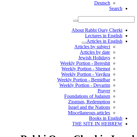
Deutsch
Search
About Rabbi Oury Cherki
Lectures in English
Articles in English
Articles by subject
Articles by date
Jewish Holidays
Weekly Portion - Bereshit
Weekly Portion - Shemot
Weekly Portion - Vayikra
Weekly Portion - Bemidbar
Weekly Portion - Devarim
Prayer
Foundations of Judaism
Zionism, Redemption
Israel and the Nations
Miscellaneous articles
Books in English
THE SITE IN HEBREW