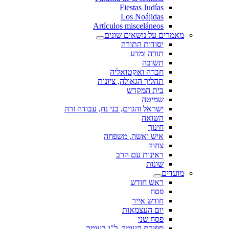
Fiestas Judías
Los Noájidas
Artículos misceláneos
מאמרים על נושאים שונים
יסודות התורה
תורה ומדע
תשובה
חברה ואקטואליה
תהליך הגאולה, ציונות
בית המקדש
שמיטה
ישראל והגוים, בני נח, עבודה זרה
השואה
חינוך
איש ואשה, משפחה
צחוק
ראינות עם הרב
שונות
מועדים
ראש חודש
פסח
חודש אייר
יום העצמאות
פסח שני
ספירת העומר, ל"ג בעומר