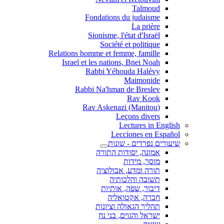
Talmoud
Fondations du judaisme
La prière
Sionisme, l'état d'Israël
Société et politique
Relations homme et femme, famille
Israel et les nations, Bnei Noah
Rabbi Yéhouda Halévy
Maimonide
Rabbi Na'hman de Breslev
Rav Kook
(Rav Askenazi (Manitou
Leçons divers
Lectures in English
Lecciones en Español
שיעורים נפרדים - שונות
אמונה, יסודות התורה
מוסר, מידות
תורה ומדע, אבולוציה
תשובה והלכותיה
דיבור, שפה, אותיות
חברה, אקטואליה
תהליך הגאולה וציונות
ישראל והגוים, בני נח