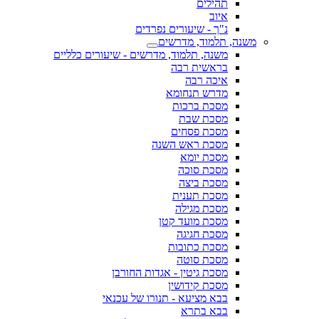
תהילים
איוב
נ"ך - שיעורים נפרדים
משנה, תלמוד, מדרשים
משנה, תלמוד, מדרשים - שיעורים כלליים
בראשית רבה
איכה רבה
מדרש תנחומא
מסכת ברכות
מסכת שבת
מסכת פסחים
מסכת ראש השנה
מסכת יומא
מסכת סוכה
מסכת ביצה
מסכת תענית
מסכת מגילה
מסכת מועד קטן
מסכת חגיגה
מסכת כתובות
מסכת סוטה
מסכת גיטין - אגדות החורבן
מסכת קידושין
בבא מציעא - תנורו של עכנאי
בבא בתרא