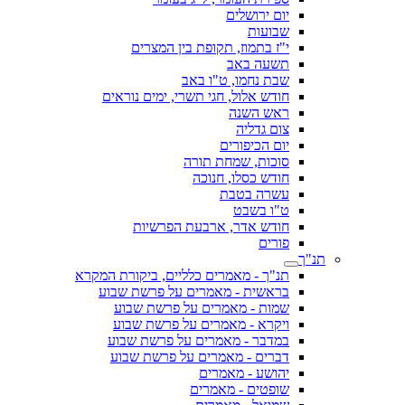
יום ירושלים
שבועות
י"ז בתמוז, תקופת בין המצרים
תשעה באב
שבת נחמו, ט"ו באב
חודש אלול, חגי תשרי, ימים נוראים
ראש השנה
צום גדליה
יום הכיפורים
סוכות, שמחת תורה
חודש כסלו, חנוכה
עשרה בטבת
ט"ו בשבט
חודש אדר, ארבעת הפרשיות
פורים
תנ"ך
תנ"ך - מאמרים כלליים, ביקורת המקרא
בראשית - מאמרים על פרשת שבוע
שמות - מאמרים על פרשת שבוע
ויקרא - מאמרים על פרשת שבוע
במדבר - מאמרים על פרשת שבוע
דברים - מאמרים על פרשת שבוע
יהושע - מאמרים
שופטים - מאמרים