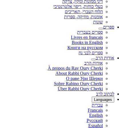
דיני ממונות ונזקין, צדקה
בעלי כוחות, ריפוי אלטרנטיבי
הלוח העברי, תאריכים
אומנות, מוזיקה, ספרות
שונות
ספרים
ספרים בעברית
Livres en français
Books in English
Книги на русском
ספרים לבני נח
אודות הרב
אודות הרב
À propos du Rav Oury Cherki
About Rabbi Oury Cherki
О раве Ури Шерки
Sobre Rabino Oury Cherki
Über Rabbi Oury Cherki
לכתוב לרב
Languages
עברית
Français
English
Русский
Español