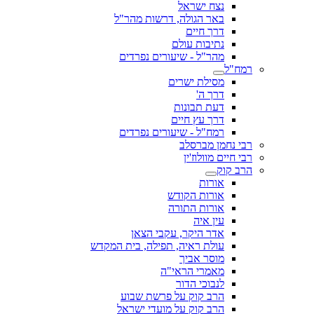
נצח ישראל
באר הגולה, דרשות מהר"ל
דרך חיים
נתיבות עולם
מהר"ל - שיעורים נפרדים
רמח"ל
מסילת ישרים
דרך ה'
דעת תבונות
דרך עץ חיים
רמח"ל - שיעורים נפרדים
רבי נחמן מברסלב
רבי חיים מוולוז'ין
הרב קוק
אורות
אורות הקודש
אורות התורה
עין איה
אדר היקר, עקבי הצאן
עולת ראיה, תפילה, בית המקדש
מוסר אביך
מאמרי הראי"ה
לנבוכי הדור
הרב קוק על פרשת שבוע
הרב קוק על מועדי ישראל