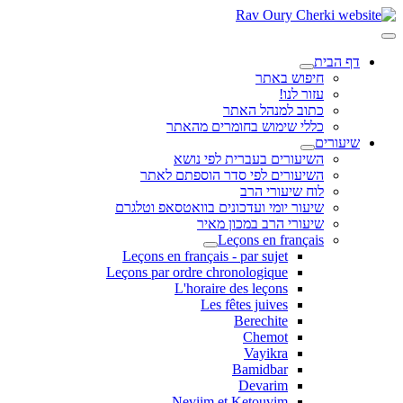
דף הבית
חיפוש באתר
עזור לנו!
כתוב למנהל האתר
כללי שימוש בחומרים מהאתר
שיעורים
השיעורים בעברית לפי נושא
השיעורים לפי סדר הוספתם לאתר
לוח שיעורי הרב
שיעור יומי ועדכונים בוואטסאפ וטלגרם
שיעורי הרב במכון מאיר
Leçons en français
Leçons en français - par sujet
Leçons par ordre chronologique
L'horaire des leçons
Les fêtes juives
Berechite
Chemot
Vayikra
Bamidbar
Devarim
Neviim et Ketouvim