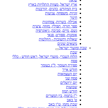
שואה
ארץ ישראל, מצוות התלויות בארץ
בית המקדש, כהנים, קורבנות
זוגיות, משפחה, צניעות
חינוך
אכילה, כשרות, צמחונות
ספר תורה, תפילין, מזוזה, ציצית
גשם, מיים, סביבה, גיאוגרפיה
אומנות, ספורט, פנאי
שאלות ותשובות - הקלטות
נושאים שונים
שבת ומועדי ישראל
שבת
הלוח העברי, מועדי ישראל, ראש חודש - כללי
פסח
ספירת העומר, ל"ג בעומר
חודש אייר
יום העצמאות
פסח שני
יום ירושלים
שבועות
חודש תמוז
י"ז בתמוז, בין המצרים
ט' באב
שבת נחמו, ט"ו באב