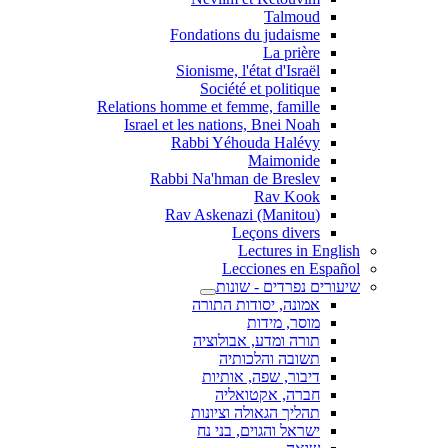
Talmoud
Fondations du judaisme
La prière
Sionisme, l'état d'Israël
Société et politique
Relations homme et femme, famille
Israel et les nations, Bnei Noah
Rabbi Yéhouda Halévy
Maimonide
Rabbi Na'hman de Breslev
Rav Kook
(Rav Askenazi (Manitou
Leçons divers
Lectures in English
Lecciones en Español
שיעורים נפרדים - שונות
אמונה, יסודות התורה
מוסר, מידות
תורה ומדע, אבולוציה
תשובה והלכותיה
דיבור, שפה, אותיות
חברה, אקטואליה
תהליך הגאולה וציונות
ישראל והגוים, בני נח