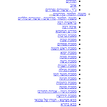
תהילים
איוב
נ"ך - שיעורים נפרדים
משנה, תלמוד, מדרשים
משנה, תלמוד, מדרשים - שיעורים כלליים
בראשית רבה
איכה רבה
מדרש תנחומא
מסכת ברכות
מסכת שבת
מסכת פסחים
מסכת ראש השנה
מסכת יומא
מסכת סוכה
מסכת ביצה
מסכת תענית
מסכת מגילה
מסכת מועד קטן
מסכת חגיגה
מסכת כתובות
מסכת סוטה
מסכת גיטין - אגדות החורבן
מסכת קידושין
בבא מציעא - תנורו של עכנאי
בבא בתרא