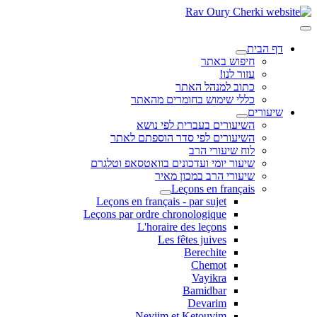
דף הבית
חיפוש באתר
עזור לנו!
כתוב למנהל האתר
כללי שימוש בחומרים מהאתר
שיעורים
השיעורים בעברית לפי נושא
השיעורים לפי סדר הוספתם לאתר
לוח שיעורי הרב
שיעור יומי ועדכונים בוואטסאפ וטלגרם
שיעורי הרב במכון מאיר
Leçons en français
Leçons en français - par sujet
Leçons par ordre chronologique
L'horaire des leçons
Les fêtes juives
Berechite
Chemot
Vayikra
Bamidbar
Devarim
Neviim et Ketouvim