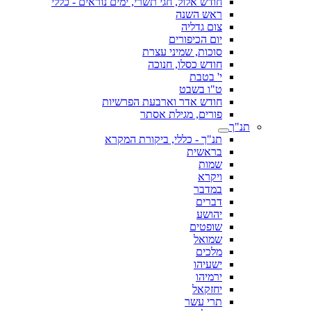
חודש אלול, חגי תשרי, ימים נוראים - כללי
ראש השנה
צום גדליה
יום הכיפורים
סוכות, שמיני עצרת
חודש כסלו, חנוכה
י' בטבת
ט"ו בשבט
חודש אדר וארבעת הפרשיות
פורים, מגילת אסתר
תנ"ך
תנ"ך - כללי, ביקורת המקרא
בראשית
שמות
ויקרא
במדבר
דברים
יהושע
שופטים
שמואל
מלכים
ישעיהו
ירמיהו
יחזקאל
תרי עשר