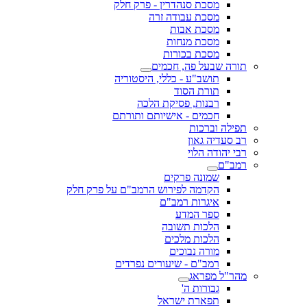
מסכת סנהדרין - פרק חלק
מסכת עבודה זרה
מסכת אבות
מסכת מנחות
מסכת בכורות
תורה שבעל פה, חכמים
תושב"ע - כללי, היסטוריה
תורת הסוד
רבנות, פסיקת הלכה
חכמים - אישיותם ותורתם
תפילה וברכות
רב סעדיה גאון
רבי יהודה הלוי
רמב"ם
שמונה פרקים
הקדמה לפירוש הרמב"ם על פרק חלק
איגרות רמב"ם
ספר המדע
הלכות תשובה
הלכות מלכים
מורה נבוכים
רמב"ם - שיעורים נפרדים
מהר"ל מפראג
גבורות ה'
תפארת ישראל