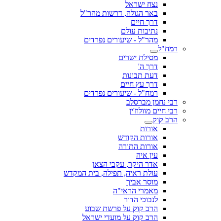
נצח ישראל
באר הגולה, דרשות מהר"ל
דרך חיים
נתיבות עולם
מהר"ל - שיעורים נפרדים
רמח"ל
מסילת ישרים
דרך ה'
דעת תבונות
דרך עץ חיים
רמח"ל - שיעורים נפרדים
רבי נחמן מברסלב
רבי חיים מוולוז'ין
הרב קוק
אורות
אורות הקודש
אורות התורה
עין איה
אדר היקר, עקבי הצאן
עולת ראיה, תפילה, בית המקדש
מוסר אביך
מאמרי הראי"ה
לנבוכי הדור
הרב קוק על פרשת שבוע
הרב קוק על מועדי ישראל