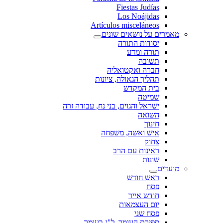
Fiestas Judías
Los Noájidas
Artículos misceláneos
מאמרים על נושאים שונים
יסודות התורה
תורה ומדע
תשובה
חברה ואקטואליה
תהליך הגאולה, ציונות
בית המקדש
שמיטה
ישראל והגוים, בני נח, עבודה זרה
השואה
חינוך
איש ואשה, משפחה
צחוק
ראינות עם הרב
שונות
מועדים
ראש חודש
פסח
חודש אייר
יום העצמאות
פסח שני
ספירת העומר, ל"ג בעומר