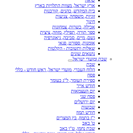
שואה
ארץ ישראל, מצוות התלויות בארץ
בית המקדש, כהנים, קורבנות
זוגיות, משפחה, צניעות
חינוך
אכילה, כשרות, צמחונות
ספר תורה, תפילין, מזוזה, ציצית
גשם, מיים, סביבה, גיאוגרפיה
אומנות, ספורט, פנאי
שאלות ותשובות - הקלטות
נושאים שונים
שבת ומועדי ישראל
שבת
הלוח העברי, מועדי ישראל, ראש חודש - כללי
פסח
ספירת העומר, ל"ג בעומר
חודש אייר
יום העצמאות
פסח שני
יום ירושלים
שבועות
חודש תמוז
י"ז בתמוז, בין המצרים
ט' באב
שבת נחמו, ט"ו באב