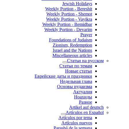
Jewish Holidays
Weekly Portion - Bereshit
Weekly Portion - Shemot
Weekly Portion - Vayikra
Weekly Portion - Bemidbar
Weekly Portion - Devarim
Prayer
Foundations of Judaism
Zionism, Redemption
Israel and the Nations
Miscellaneous articles
Статьи на русском
Статьи по темам
Новые статьи
Еврейские даты и праздники
Недельная глава
Основы иудаизма
Актуалия
Ноахиды
Разное
Artikel auf deutsch
Artículos en Español
Artículos por tema
Artículos nuevos
Parashá de la semana