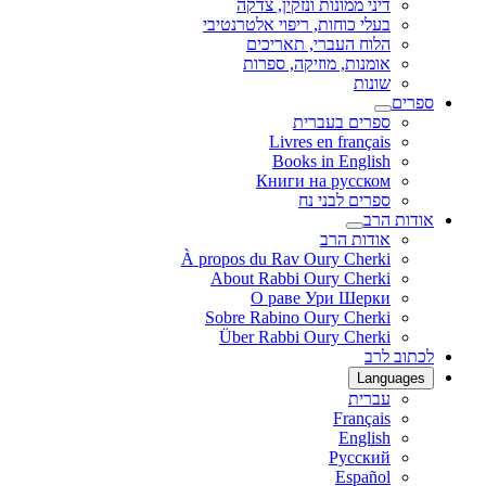
דיני ממונות ונזקין, צדקה
בעלי כוחות, ריפוי אלטרנטיבי
הלוח העברי, תאריכים
אומנות, מוזיקה, ספרות
שונות
ספרים
ספרים בעברית
Livres en français
Books in English
Книги на русском
ספרים לבני נח
אודות הרב
אודות הרב
À propos du Rav Oury Cherki
About Rabbi Oury Cherki
О раве Ури Шерки
Sobre Rabino Oury Cherki
Über Rabbi Oury Cherki
לכתוב לרב
Languages
עברית
Français
English
Русский
Español