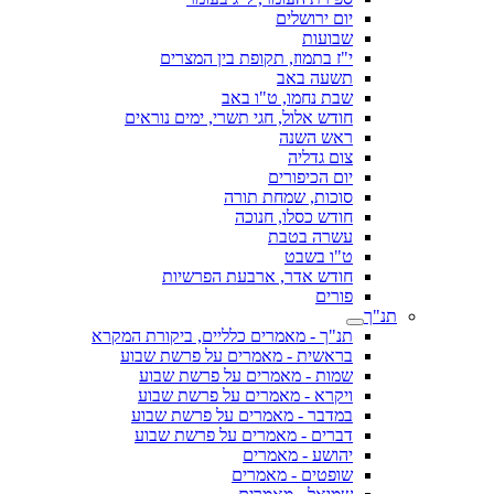
יום ירושלים
שבועות
י"ז בתמוז, תקופת בין המצרים
תשעה באב
שבת נחמו, ט"ו באב
חודש אלול, חגי תשרי, ימים נוראים
ראש השנה
צום גדליה
יום הכיפורים
סוכות, שמחת תורה
חודש כסלו, חנוכה
עשרה בטבת
ט"ו בשבט
חודש אדר, ארבעת הפרשיות
פורים
תנ"ך
תנ"ך - מאמרים כלליים, ביקורת המקרא
בראשית - מאמרים על פרשת שבוע
שמות - מאמרים על פרשת שבוע
ויקרא - מאמרים על פרשת שבוע
במדבר - מאמרים על פרשת שבוע
דברים - מאמרים על פרשת שבוע
יהושע - מאמרים
שופטים - מאמרים