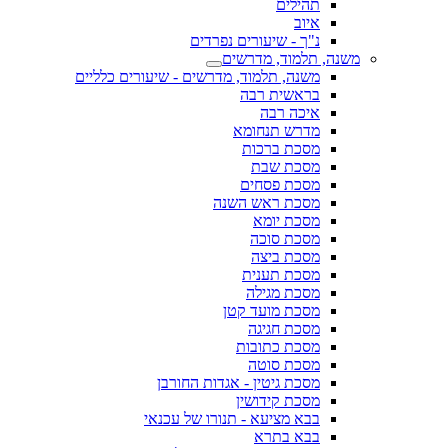
תהילים
איוב
נ"ך - שיעורים נפרדים
משנה, תלמוד, מדרשים
משנה, תלמוד, מדרשים - שיעורים כלליים
בראשית רבה
איכה רבה
מדרש תנחומא
מסכת ברכות
מסכת שבת
מסכת פסחים
מסכת ראש השנה
מסכת יומא
מסכת סוכה
מסכת ביצה
מסכת תענית
מסכת מגילה
מסכת מועד קטן
מסכת חגיגה
מסכת כתובות
מסכת סוטה
מסכת גיטין - אגדות החורבן
מסכת קידושין
בבא מציעא - תנורו של עכנאי
בבא בתרא