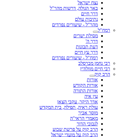
נצח ישראל
באר הגולה, דרשות מהר"ל
דרך חיים
נתיבות עולם
מהר"ל - שיעורים נפרדים
רמח"ל
מסילת ישרים
דרך ה'
דעת תבונות
דרך עץ חיים
רמח"ל - שיעורים נפרדים
רבי נחמן מברסלב
רבי חיים מוולוז'ין
הרב קוק
אורות
אורות הקודש
אורות התורה
עין איה
אדר היקר, עקבי הצאן
עולת ראיה, תפילה, בית המקדש
מוסר אביך
מאמרי הראי"ה
לנבוכי הדור
הרב קוק על פרשת שבוע
הרב קוק על מועדי ישראל