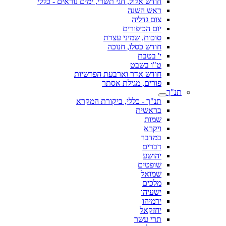
חודש אלול, חגי תשרי, ימים נוראים - כללי
ראש השנה
צום גדליה
יום הכיפורים
סוכות, שמיני עצרת
חודש כסלו, חנוכה
י' בטבת
ט"ו בשבט
חודש אדר וארבעת הפרשיות
פורים, מגילת אסתר
תנ"ך
תנ"ך - כללי, ביקורת המקרא
בראשית
שמות
ויקרא
במדבר
דברים
יהושע
שופטים
שמואל
מלכים
ישעיהו
ירמיהו
יחזקאל
תרי עשר