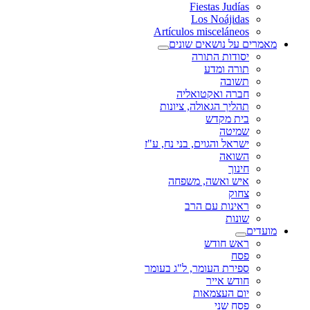
Fiestas Judías
Los Noájidas
Artículos misceláneos
מאמרים על נושאים שונים
יסודות התורה
תורה ומדע
תשובה
חברה ואקטואליה
תהליך הגאולה, ציונות
בית מקדש
שמיטה
ישראל והגוים, בני נח, ע"ז
השואה
חינוך
איש ואשה, משפחה
צחוק
ראינות עם הרב
שונות
מועדים
ראש חודש
פסח
ספירת העומר, ל"ג בעומר
חודש אייר
יום העצמאות
פסח שני