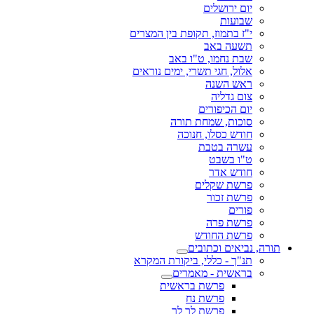
יום ירושלים
שבועות
י"ז בתמוז, תקופת בין המצרים
תשעה באב
שבת נחמו, ט"ו באב
אלול, חגי תשרי, ימים נוראים
ראש השנה
צום גדליה
יום הכיפורים
סוכות, שמחת תורה
חודש כסלו, חנוכה
עשרה בטבת
ט"ו בשבט
חודש אדר
פרשת שקלים
פרשת זכור
פורים
פרשת פרה
פרשת החודש
תורה, נביאים וכתובים
תנ"ך - כללי, ביקורת המקרא
בראשית - מאמרים
פרשת בראשית
פרשת נח
פרשת לך לך