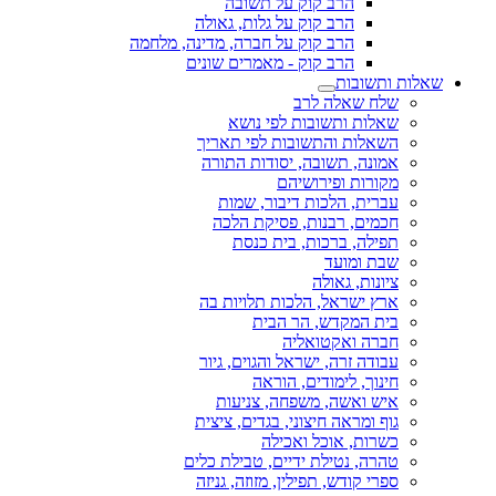
הרב קוק על תשובה
הרב קוק על גלות, גאולה
הרב קוק על חברה, מדינה, מלחמה
הרב קוק - מאמרים שונים
שאלות ותשובות
שלח שאלה לרב
שאלות ותשובות לפי נושא
השאלות והתשובות לפי תאריך
אמונה, תשובה, יסודות התורה
מקורות ופירושיהם
עברית, הלכות דיבור, שמות
חכמים, רבנות, פסיקת הלכה
תפילה, ברכות, בית כנסת
שבת ומועד
ציונות, גאולה
ארץ ישראל, הלכות תלויות בה
בית המקדש, הר הבית
חברה ואקטואליה
עבודה זרה, ישראל והגוים, גיור
חינוך, לימודים, הוראה
איש ואשה, משפחה, צניעות
גוף ומראה חיצוני, בגדים, ציצית
כשרות, אוכל ואכילה
טהרה, נטילת ידיים, טבילת כלים
ספרי קודש, תפילין, מזוזה, גניזה