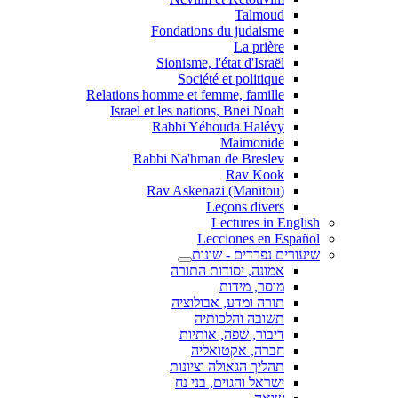
Talmoud
Fondations du judaisme
La prière
Sionisme, l'état d'Israël
Société et politique
Relations homme et femme, famille
Israel et les nations, Bnei Noah
Rabbi Yéhouda Halévy
Maimonide
Rabbi Na'hman de Breslev
Rav Kook
(Rav Askenazi (Manitou
Leçons divers
Lectures in English
Lecciones en Español
שיעורים נפרדים - שונות
אמונה, יסודות התורה
מוסר, מידות
תורה ומדע, אבולוציה
תשובה והלכותיה
דיבור, שפה, אותיות
חברה, אקטואליה
תהליך הגאולה וציונות
ישראל והגוים, בני נח