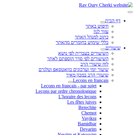
דף הבית
חיפוש באתר
עזור לנו!
כתוב למנהל האתר
כללי שימוש בחומרים מהאתר
שיעורים
השיעורים בעברית לפי נושא
השיעורים לפי סדר הוספתם לאתר
לוח שיעורי הרב
שיעור יומי ועדכונים בוואטסאפ וטלגרם
שיעורי הרב במכון מאיר
Leçons en français
Leçons en français - par sujet
Leçons par ordre chronologique
L'horaire des leçons
Les fêtes juives
Berechite
Chemot
Vayikra
Bamidbar
Devarim
Neviim et Ketouvim