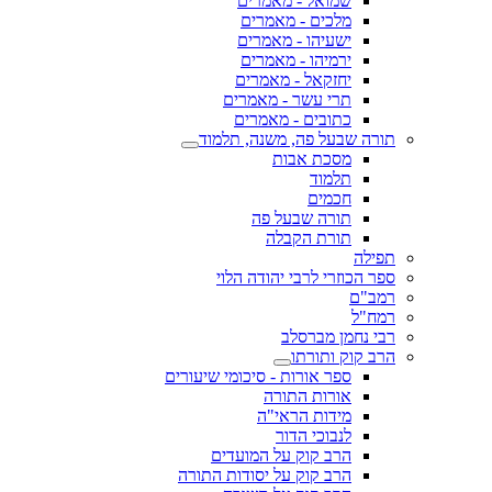
שמואל - מאמרים
מלכים - מאמרים
ישעיהו - מאמרים
ירמיהו - מאמרים
יחזקאל - מאמרים
תרי עשר - מאמרים
כתובים - מאמרים
תורה שבעל פה, משנה, תלמוד
מסכת אבות
תלמוד
חכמים
תורה שבעל פה
תורת הקבלה
תפילה
ספר הכוזרי לרבי יהודה הלוי
רמב"ם
רמח"ל
רבי נחמן מברסלב
הרב קוק ותורתו
ספר אורות - סיכומי שיעורים
אורות התורה
מידות הראי"ה
לנבוכי הדור
הרב קוק על המועדים
הרב קוק על יסודות התורה