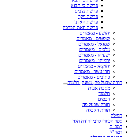
פרשת כי תבוא
פרשת נצבים
פרשת וילך
פרשת האזינו
פרשת וזאת הברכה
יהושע - מאמרים
שופטים - מאמרים
שמואל - מאמרים
מלכים - מאמרים
ישעיהו - מאמרים
ירמיהו - מאמרים
יחזקאל - מאמרים
תרי עשר - מאמרים
כתובים - מאמרים
תורה שבעל פה, משנה, תלמוד
מסכת אבות
תלמוד
חכמים
תורה שבעל פה
תורת הקבלה
תפילה
ספר הכוזרי לרבי יהודה הלוי
רמב"ם
רמח"ל