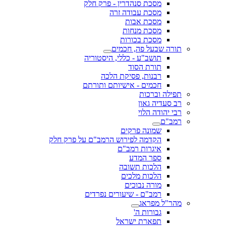
מסכת סנהדרין - פרק חלק
מסכת עבודה זרה
מסכת אבות
מסכת מנחות
מסכת בכורות
תורה שבעל פה, חכמים
תושב"ע - כללי, היסטוריה
תורת הסוד
רבנות, פסיקת הלכה
חכמים - אישיותם ותורתם
תפילה וברכות
רב סעדיה גאון
רבי יהודה הלוי
רמב"ם
שמונה פרקים
הקדמה לפירוש הרמב"ם על פרק חלק
איגרות רמב"ם
ספר המדע
הלכות תשובה
הלכות מלכים
מורה נבוכים
רמב"ם - שיעורים נפרדים
מהר"ל מפראג
גבורות ה'
תפארת ישראל