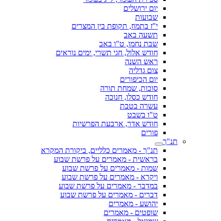
יום ירושלים
שבועות
י"ז בתמוז, תקופת בין המצרים
תשעה באב
שבת נחמו, ט"ו באב
חודש אלול, חגי תשרי, ימים נוראים
ראש השנה
צום גדליה
יום הכיפורים
סוכות, שמחת תורה
חודש כסלו, חנוכה
עשרה בטבת
ט"ו בשבט
חודש אדר, ארבעת הפרשיות
פורים
תנ"ך
תנ"ך - מאמרים כלליים, ביקורת המקרא
בראשית - מאמרים על פרשת שבוע
שמות - מאמרים על פרשת שבוע
ויקרא - מאמרים על פרשת שבוע
במדבר - מאמרים על פרשת שבוע
דברים - מאמרים על פרשת שבוע
יהושע - מאמרים
שופטים - מאמרים