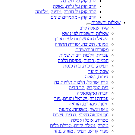
הרב קוק על תשובה
הרב קוק על גלות, גאולה
הרב קוק על חברה, מדינה, מלחמה
הרב קוק - מאמרים שונים
שאלות ותשובות
שלח שאלה לרב
שאלות ותשובות לפי נושא
השאלות והתשובות לפי תאריך
אמונה, תשובה, יסודות התורה
מקורות ופירושיהם
עברית, הלכות דיבור, שמות
חכמים, רבנות, פסיקת הלכה
תפילה, ברכות, בית כנסת
שבת ומועד
ציונות, גאולה
ארץ ישראל, הלכות תלויות בה
בית המקדש, הר הבית
חברה ואקטואליה
עבודה זרה, ישראל והגוים, גיור
חינוך, לימודים, הוראה
איש ואשה, משפחה, צניעות
גוף ומראה חיצוני, בגדים, ציצית
כשרות, אוכל ואכילה
טהרה, נטילת ידיים, טבילת כלים
ספרי קודש, תפילין, מזוזה, גניזה