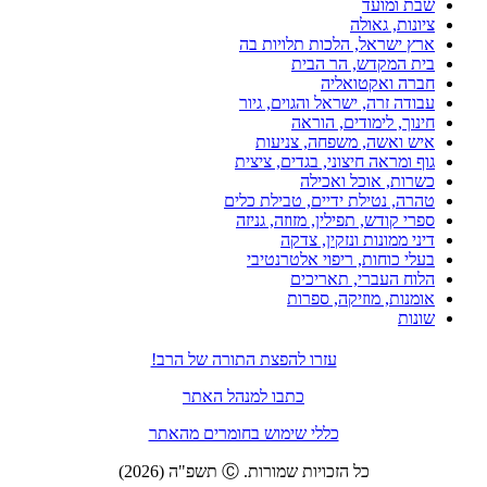
שבת ומועד
ציונות, גאולה
ארץ ישראל, הלכות תלויות בה
בית המקדש, הר הבית
חברה ואקטואליה
עבודה זרה, ישראל והגוים, גיור
חינוך, לימודים, הוראה
איש ואשה, משפחה, צניעות
גוף ומראה חיצוני, בגדים, ציצית
כשרות, אוכל ואכילה
טהרה, נטילת ידיים, טבילת כלים
ספרי קודש, תפילין, מזוזה, גניזה
דיני ממונות ונזקין, צדקה
בעלי כוחות, ריפוי אלטרנטיבי
הלוח העברי, תאריכים
אומנות, מוזיקה, ספרות
שונות
עזרו להפצת התורה של הרב!
כתבו למנהל האתר
כללי שימוש בחומרים מהאתר
כל הזכויות שמורות. Ⓒ תשפ"ה (2026)