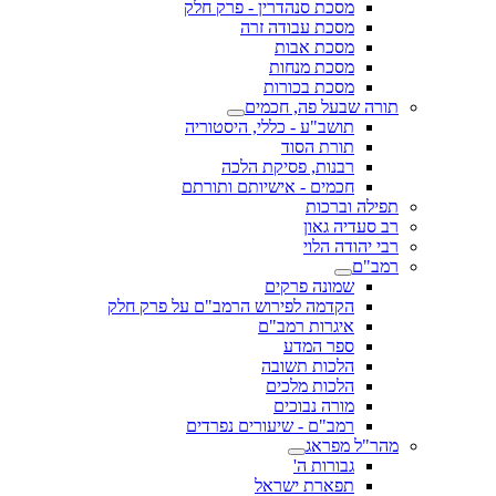
מסכת סנהדרין - פרק חלק
מסכת עבודה זרה
מסכת אבות
מסכת מנחות
מסכת בכורות
תורה שבעל פה, חכמים
תושב"ע - כללי, היסטוריה
תורת הסוד
רבנות, פסיקת הלכה
חכמים - אישיותם ותורתם
תפילה וברכות
רב סעדיה גאון
רבי יהודה הלוי
רמב"ם
שמונה פרקים
הקדמה לפירוש הרמב"ם על פרק חלק
איגרות רמב"ם
ספר המדע
הלכות תשובה
הלכות מלכים
מורה נבוכים
רמב"ם - שיעורים נפרדים
מהר"ל מפראג
גבורות ה'
תפארת ישראל