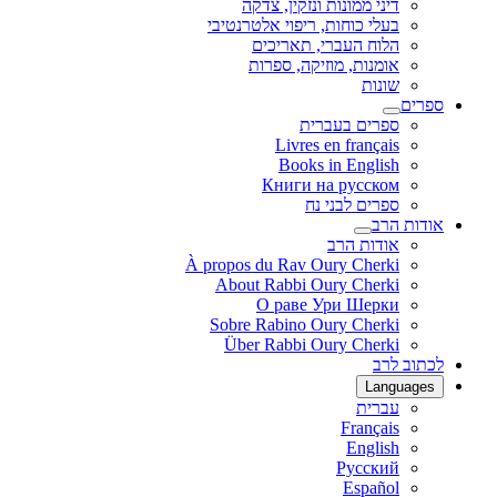
דיני ממונות ונזקין, צדקה
בעלי כוחות, ריפוי אלטרנטיבי
הלוח העברי, תאריכים
אומנות, מוזיקה, ספרות
שונות
ספרים
ספרים בעברית
Livres en français
Books in English
Книги на русском
ספרים לבני נח
אודות הרב
אודות הרב
À propos du Rav Oury Cherki
About Rabbi Oury Cherki
О раве Ури Шерки
Sobre Rabino Oury Cherki
Über Rabbi Oury Cherki
לכתוב לרב
Languages
עברית
Français
English
Русский
Español