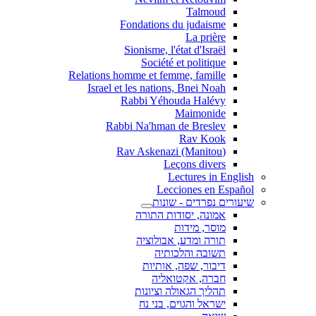
Talmoud
Fondations du judaisme
La prière
Sionisme, l'état d'Israël
Société et politique
Relations homme et femme, famille
Israel et les nations, Bnei Noah
Rabbi Yéhouda Halévy
Maimonide
Rabbi Na'hman de Breslev
Rav Kook
(Rav Askenazi (Manitou
Leçons divers
Lectures in English
Lecciones en Español
שיעורים נפרדים - שונות
אמונה, יסודות התורה
מוסר, מידות
תורה ומדע, אבולוציה
תשובה והלכותיה
דיבור, שפה, אותיות
חברה, אקטואליה
תהליך הגאולה וציונות
ישראל והגוים, בני נח