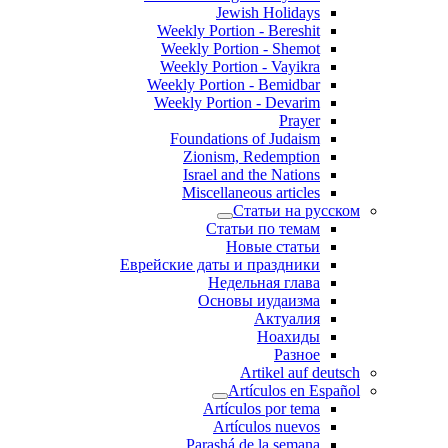
Jewish Holidays
Weekly Portion - Bereshit
Weekly Portion - Shemot
Weekly Portion - Vayikra
Weekly Portion - Bemidbar
Weekly Portion - Devarim
Prayer
Foundations of Judaism
Zionism, Redemption
Israel and the Nations
Miscellaneous articles
Статьи на русском
Статьи по темам
Новые статьи
Еврейские даты и праздники
Недельная глава
Основы иудаизма
Актуалия
Ноахиды
Разное
Artikel auf deutsch
Artículos en Español
Artículos por tema
Artículos nuevos
Parashá de la semana