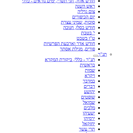
חודש אלול, חגי תשרי, ימים נוראים - כללי
ראש השנה
צום גדליה
יום הכיפורים
סוכות, שמיני עצרת
חודש כסלו, חנוכה
י' בטבת
ט"ו בשבט
חודש אדר וארבעת הפרשיות
פורים, מגילת אסתר
תנ"ך
תנ"ך - כללי, ביקורת המקרא
בראשית
שמות
ויקרא
במדבר
דברים
יהושע
שופטים
שמואל
מלכים
ישעיהו
ירמיהו
יחזקאל
תרי עשר