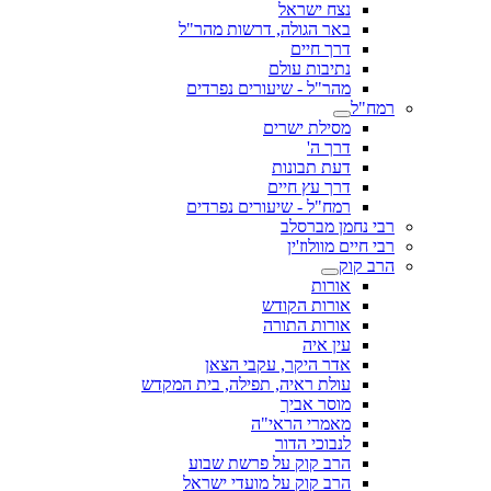
נצח ישראל
באר הגולה, דרשות מהר"ל
דרך חיים
נתיבות עולם
מהר"ל - שיעורים נפרדים
רמח"ל
מסילת ישרים
דרך ה'
דעת תבונות
דרך עץ חיים
רמח"ל - שיעורים נפרדים
רבי נחמן מברסלב
רבי חיים מוולוז'ין
הרב קוק
אורות
אורות הקודש
אורות התורה
עין איה
אדר היקר, עקבי הצאן
עולת ראיה, תפילה, בית המקדש
מוסר אביך
מאמרי הראי"ה
לנבוכי הדור
הרב קוק על פרשת שבוע
הרב קוק על מועדי ישראל