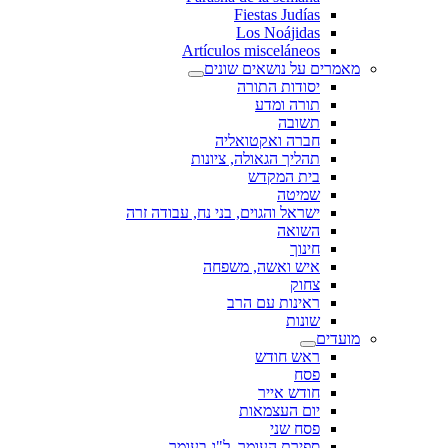
Fiestas Judías
Los Noájidas
Artículos misceláneos
מאמרים על נושאים שונים
יסודות התורה
תורה ומדע
תשובה
חברה ואקטואליה
תהליך הגאולה, ציונות
בית המקדש
שמיטה
ישראל והגוים, בני נח, עבודה זרה
השואה
חינוך
איש ואשה, משפחה
צחוק
ראינות עם הרב
שונות
מועדים
ראש חודש
פסח
חודש אייר
יום העצמאות
פסח שני
ספירת העומר, ל"ג בעומר