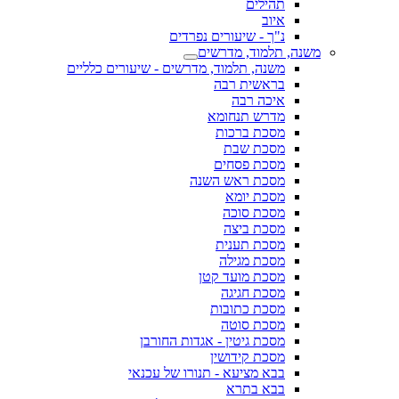
תהילים
איוב
נ"ך - שיעורים נפרדים
משנה, תלמוד, מדרשים
משנה, תלמוד, מדרשים - שיעורים כלליים
בראשית רבה
איכה רבה
מדרש תנחומא
מסכת ברכות
מסכת שבת
מסכת פסחים
מסכת ראש השנה
מסכת יומא
מסכת סוכה
מסכת ביצה
מסכת תענית
מסכת מגילה
מסכת מועד קטן
מסכת חגיגה
מסכת כתובות
מסכת סוטה
מסכת גיטין - אגדות החורבן
מסכת קידושין
בבא מציעא - תנורו של עכנאי
בבא בתרא