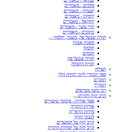
שמואל - מאמרים
מלכים - מאמרים
ישעיהו - מאמרים
ירמיהו - מאמרים
יחזקאל - מאמרים
תרי עשר - מאמרים
כתובים - מאמרים
תורה שבעל פה, משנה, תלמוד
מסכת אבות
תלמוד
חכמים
תורה שבעל פה
תורת הקבלה
תפילה
ספר הכוזרי לרבי יהודה הלוי
רמב"ם
רמח"ל
רבי נחמן מברסלב
הרב קוק ותורתו
ספר אורות - סיכומי שיעורים
אורות התורה
מידות הראי"ה
לנבוכי הדור
הרב קוק על המועדים
הרב קוק על יסודות התורה