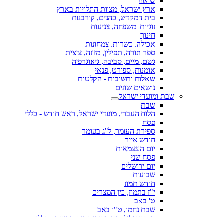
שואה
ארץ ישראל, מצוות התלויות בארץ
בית המקדש, כהנים, קורבנות
זוגיות, משפחה, צניעות
חינוך
אכילה, כשרות, צמחונות
ספר תורה, תפילין, מזוזה, ציצית
גשם, מיים, סביבה, גיאוגרפיה
אומנות, ספורט, פנאי
שאלות ותשובות - הקלטות
נושאים שונים
שבת ומועדי ישראל
שבת
הלוח העברי, מועדי ישראל, ראש חודש - כללי
פסח
ספירת העומר, ל"ג בעומר
חודש אייר
יום העצמאות
פסח שני
יום ירושלים
שבועות
חודש תמוז
י"ז בתמוז, בין המצרים
ט' באב
שבת נחמו, ט"ו באב