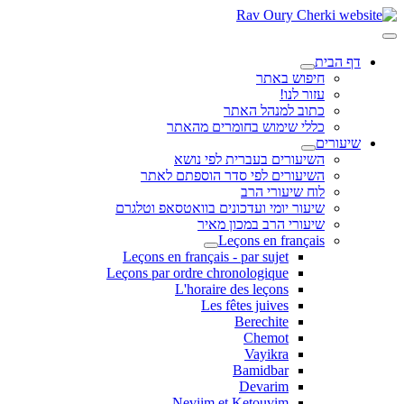
דף הבית
חיפוש באתר
עזור לנו!
כתוב למנהל האתר
כללי שימוש בחומרים מהאתר
שיעורים
השיעורים בעברית לפי נושא
השיעורים לפי סדר הוספתם לאתר
לוח שיעורי הרב
שיעור יומי ועדכונים בוואטסאפ וטלגרם
שיעורי הרב במכון מאיר
Leçons en français
Leçons en français - par sujet
Leçons par ordre chronologique
L'horaire des leçons
Les fêtes juives
Berechite
Chemot
Vayikra
Bamidbar
Devarim
Neviim et Ketouvim