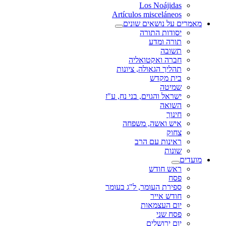
Los Noájidas
Artículos misceláneos
מאמרים על נושאים שונים
יסודות התורה
תורה ומדע
תשובה
חברה ואקטואליה
תהליך הגאולה, ציונות
בית מקדש
שמיטה
ישראל והגוים, בני נח, ע"ז
השואה
חינוך
איש ואשה, משפחה
צחוק
ראינות עם הרב
שונות
מועדים
ראש חודש
פסח
ספירת העומר, ל"ג בעומר
חודש אייר
יום העצמאות
פסח שני
יום ירושלים