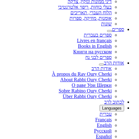
דיני ממונות ונזקין, צדקה
בעלי כוחות, ריפוי אלטרנטיבי
הלוח העברי, תאריכים
אומנות, מוזיקה, ספרות
שונות
ספרים
ספרים בעברית
Livres en français
Books in English
Книги на русском
ספרים לבני נח
אודות הרב
אודות הרב
À propos du Rav Oury Cherki
About Rabbi Oury Cherki
О раве Ури Шерки
Sobre Rabino Oury Cherki
Über Rabbi Oury Cherki
לכתוב לרב
Languages
עברית
Français
English
Русский
Español