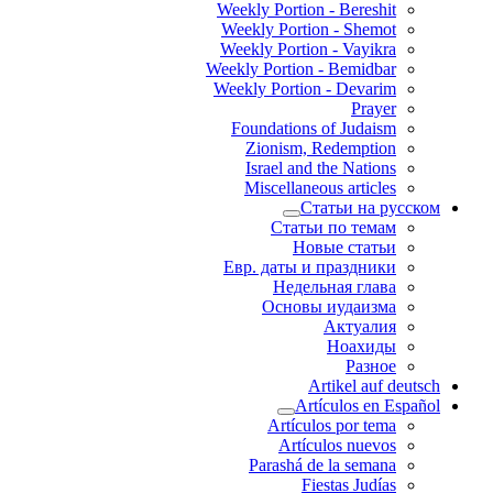
Weekly Portion - Bereshit
Weekly Portion - Shemot
Weekly Portion - Vayikra
Weekly Portion - Bemidbar
Weekly Portion - Devarim
Prayer
Foundations of Judaism
Zionism, Redemption
Israel and the Nations
Miscellaneous articles
Статьи на русском
Статьи по темам
Новые статьи
Евр. даты и праздники
Недельная глава
Основы иудаизма
Актуалия
Ноахиды
Разное
Artikel auf deutsch
Artículos en Español
Artículos por tema
Artículos nuevos
Parashá de la semana
Fiestas Judías