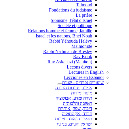
Talmoud
Fondations du judaisme
La prière
Sionisme, l'état d'Israël
Société et politique
Relations homme et femme, famille
Israel et les nations, Bnei Noah
Rabbi Yéhouda Halévy
Maimonide
Rabbi Na'hman de Breslev
Rav Kook
(Rav Askenazi (Manitou
Leçons divers
Lectures in English
Lecciones en Español
שיעורים נפרדים - שונות
אמונה, יסודות התורה
מוסר, מידות
תורה ומדע, אבולוציה
תשובה והלכותיה
דיבור, שפה, אותיות
חברה, אקטואליה
תהליך הגאולה וציונות
ישראל והגוים, בני נח