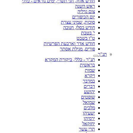
חודש אלול, חגי תשרי, ימים נוראים - כללי
ראש השנה
צום גדליה
יום הכיפורים
סוכות, שמיני עצרת
חודש כסלו, חנוכה
י' בטבת
ט"ו בשבט
חודש אדר וארבעת הפרשיות
פורים, מגילת אסתר
תנ"ך
תנ"ך - כללי, ביקורת המקרא
בראשית
שמות
ויקרא
במדבר
דברים
יהושע
שופטים
שמואל
מלכים
ישעיהו
ירמיהו
יחזקאל
תרי עשר