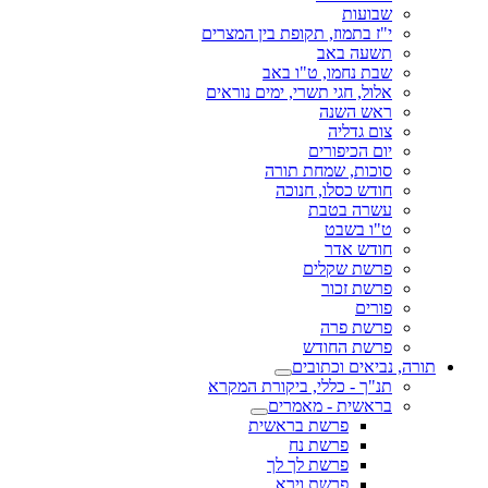
שבועות
י"ז בתמוז, תקופת בין המצרים
תשעה באב
שבת נחמו, ט"ו באב
אלול, חגי תשרי, ימים נוראים
ראש השנה
צום גדליה
יום הכיפורים
סוכות, שמחת תורה
חודש כסלו, חנוכה
עשרה בטבת
ט"ו בשבט
חודש אדר
פרשת שקלים
פרשת זכור
פורים
פרשת פרה
פרשת החודש
תורה, נביאים וכתובים
תנ"ך - כללי, ביקורת המקרא
בראשית - מאמרים
פרשת בראשית
פרשת נח
פרשת לך לך
פרשת וירא