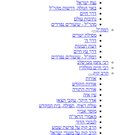
נצח ישראל
באר הגולה, דרשות מהר"ל
דרך חיים
נתיבות עולם
מהר"ל - שיעורים נפרדים
רמח"ל
מסילת ישרים
דרך ה'
דעת תבונות
דרך עץ חיים
רמח"ל - שיעורים נפרדים
רבי נחמן מברסלב
רבי חיים מוולוז'ין
הרב קוק
אורות
אורות הקודש
אורות התורה
עין איה
אדר היקר, עקבי הצאן
עולת ראיה, תפילה, בית המקדש
מוסר אביך
מאמרי הראי"ה
לנבוכי הדור
הרב קוק על פרשת שבוע
הרב קוק על מועדי ישראל