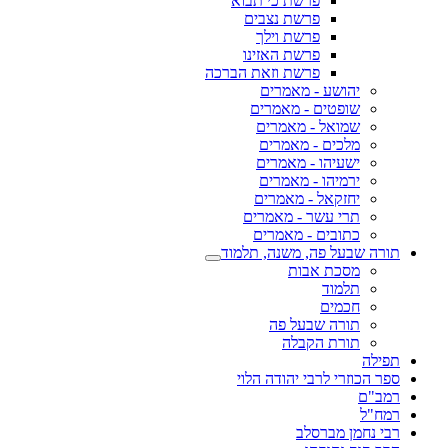
פרשת כי תבוא
פרשת נצבים
פרשת וילך
פרשת האזינו
פרשת וזאת הברכה
יהושע - מאמרים
שופטים - מאמרים
שמואל - מאמרים
מלכים - מאמרים
ישעיהו - מאמרים
ירמיהו - מאמרים
יחזקאל - מאמרים
תרי עשר - מאמרים
כתובים - מאמרים
תורה שבעל פה, משנה, תלמוד
מסכת אבות
תלמוד
חכמים
תורה שבעל פה
תורת הקבלה
תפילה
ספר הכוזרי לרבי יהודה הלוי
רמב"ם
רמח"ל
רבי נחמן מברסלב