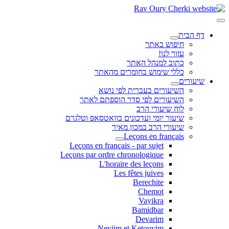
דף הבית
חיפוש באתר
עזור לנו!
כתוב למנהל האתר
כללי שימוש בחומרים מהאתר
שיעורים
השיעורים בעברית לפי נושא
השיעורים לפי סדר הוספתם לאתר
לוח שיעורי הרב
שיעור יומי ועדכונים בוואטסאפ וטלגרם
שיעורי הרב במכון מאיר
Leçons en français
Leçons en français - par sujet
Leçons par ordre chronologique
L'horaire des leçons
Les fêtes juives
Berechite
Chemot
Vayikra
Bamidbar
Devarim
Neviim et Ketouvim