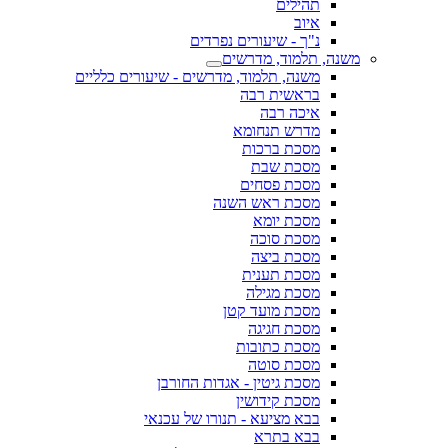
תהילים
איוב
נ"ך - שיעורים נפרדים
משנה, תלמוד, מדרשים
משנה, תלמוד, מדרשים - שיעורים כלליים
בראשית רבה
איכה רבה
מדרש תנחומא
מסכת ברכות
מסכת שבת
מסכת פסחים
מסכת ראש השנה
מסכת יומא
מסכת סוכה
מסכת ביצה
מסכת תענית
מסכת מגילה
מסכת מועד קטן
מסכת חגיגה
מסכת כתובות
מסכת סוטה
מסכת גיטין - אגדות החורבן
מסכת קידושין
בבא מציעא - תנורו של עכנאי
בבא בתרא