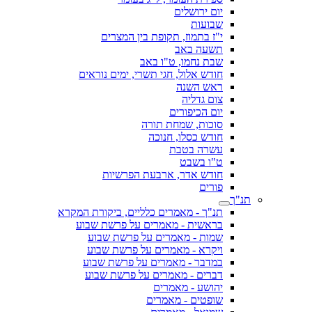
יום ירושלים
שבועות
י"ז בתמוז, תקופת בין המצרים
תשעה באב
שבת נחמו, ט"ו באב
חודש אלול, חגי תשרי, ימים נוראים
ראש השנה
צום גדליה
יום הכיפורים
סוכות, שמחת תורה
חודש כסלו, חנוכה
עשרה בטבת
ט"ו בשבט
חודש אדר, ארבעת הפרשיות
פורים
תנ"ך
תנ"ך - מאמרים כלליים, ביקורת המקרא
בראשית - מאמרים על פרשת שבוע
שמות - מאמרים על פרשת שבוע
ויקרא - מאמרים על פרשת שבוע
במדבר - מאמרים על פרשת שבוע
דברים - מאמרים על פרשת שבוע
יהושע - מאמרים
שופטים - מאמרים