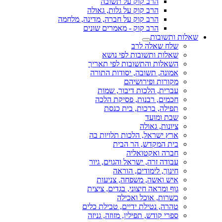
הרב קוק על תשובה
הרב קוק על גלות, גאולה
הרב קוק על חברה, מדינה, מלחמה
הרב קוק - מאמרים שונים
שאלות ותשובות
שלח שאלה לרב
שאלות ותשובות לפי נושא
השאלות והתשובות לפי תאריך
אמונה, תשובה, יסודות התורה
מקורות ופירושיהם
עברית, הלכות דיבור, שמות
חכמים, רבנות, פסיקת הלכה
תפילה, ברכות, בית כנסת
שבת ומועד
ציונות, גאולה
ארץ ישראל, הלכות תלויות בה
בית המקדש, הר הבית
חברה ואקטואליה
עבודה זרה, ישראל והגוים, גיור
חינוך, לימודים, הוראה
איש ואשה, משפחה, צניעות
גוף ומראה חיצוני, בגדים, ציצית
כשרות, אוכל ואכילה
טהרה, נטילת ידיים, טבילת כלים
ספרי קודש, תפילין, מזוזה, גניזה