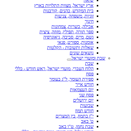
שואה
ארץ ישראל, מצוות התלויות בארץ
בית המקדש, כהנים, קורבנות
זוגיות, משפחה, צניעות
חינוך
אכילה, כשרות, צמחונות
ספר תורה, תפילין, מזוזה, ציצית
גשם, מיים, סביבה, גיאוגרפיה
אומנות, ספורט, פנאי
שאלות ותשובות - הקלטות
נושאים שונים
שבת ומועדי ישראל
שבת
הלוח העברי, מועדי ישראל, ראש חודש - כללי
פסח
ספירת העומר, ל"ג בעומר
חודש אייר
יום העצמאות
פסח שני
יום ירושלים
שבועות
חודש תמוז
י"ז בתמוז, בין המצרים
ט' באב
שבת נחמו, ט"ו באב