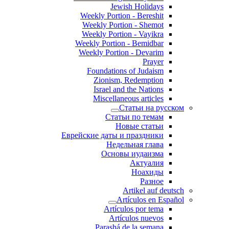
Jewish Holidays
Weekly Portion - Bereshit
Weekly Portion - Shemot
Weekly Portion - Vayikra
Weekly Portion - Bemidbar
Weekly Portion - Devarim
Prayer
Foundations of Judaism
Zionism, Redemption
Israel and the Nations
Miscellaneous articles
Статьи на русском
Статьи по темам
Новые статьи
Еврейские даты и праздники
Недельная глава
Основы иудаизма
Актуалия
Ноахиды
Разное
Artikel auf deutsch
Artículos en Español
Artículos por tema
Artículos nuevos
Parashá de la semana