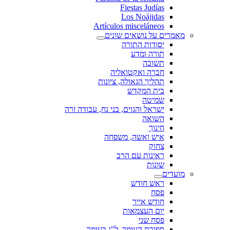
Fiestas Judías
Los Noájidas
Artículos misceláneos
מאמרים על נושאים שונים
יסודות התורה
תורה ומדע
תשובה
חברה ואקטואליה
תהליך הגאולה, ציונות
בית המקדש
שמיטה
ישראל והגוים, בני נח, עבודה זרה
השואה
חינוך
איש ואשה, משפחה
צחוק
ראינות עם הרב
שונות
מועדים
ראש חודש
פסח
חודש אייר
יום העצמאות
פסח שני
ספירת העומר, ל"ג בעומר