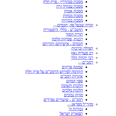
מסכת סנהדרין - פרק חלק
מסכת עבודה זרה
מסכת אבות
מסכת מנחות
מסכת בכורות
תורה שבעל פה, חכמים
תושב"ע - כללי, היסטוריה
תורת הסוד
רבנות, פסיקת הלכה
חכמים - אישיותם ותורתם
תפילה וברכות
רב סעדיה גאון
רבי יהודה הלוי
רמב"ם
שמונה פרקים
הקדמה לפירוש הרמב"ם על פרק חלק
איגרות רמב"ם
ספר המדע
הלכות תשובה
הלכות מלכים
מורה נבוכים
רמב"ם - שיעורים נפרדים
מהר"ל מפראג
גבורות ה'
תפארת ישראל