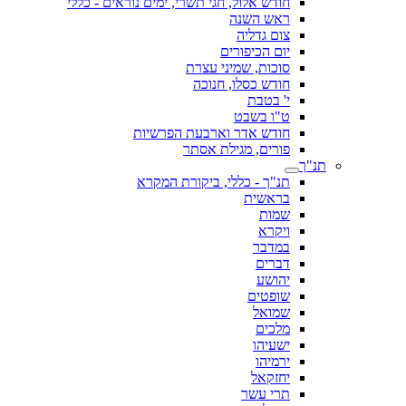
חודש אלול, חגי תשרי, ימים נוראים - כללי
ראש השנה
צום גדליה
יום הכיפורים
סוכות, שמיני עצרת
חודש כסלו, חנוכה
י' בטבת
ט"ו בשבט
חודש אדר וארבעת הפרשיות
פורים, מגילת אסתר
תנ"ך
תנ"ך - כללי, ביקורת המקרא
בראשית
שמות
ויקרא
במדבר
דברים
יהושע
שופטים
שמואל
מלכים
ישעיהו
ירמיהו
יחזקאל
תרי עשר