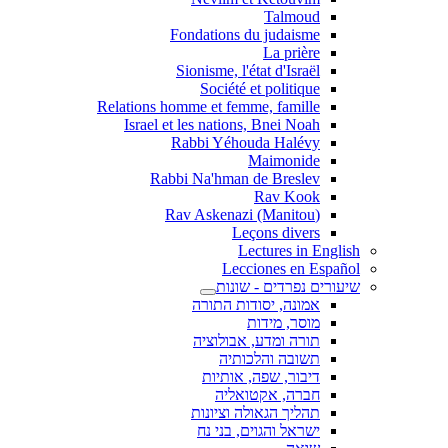
Talmoud
Fondations du judaisme
La prière
Sionisme, l'état d'Israël
Société et politique
Relations homme et femme, famille
Israel et les nations, Bnei Noah
Rabbi Yéhouda Halévy
Maimonide
Rabbi Na'hman de Breslev
Rav Kook
(Rav Askenazi (Manitou
Leçons divers
Lectures in English
Lecciones en Español
שיעורים נפרדים - שונות
אמונה, יסודות התורה
מוסר, מידות
תורה ומדע, אבולוציה
תשובה והלכותיה
דיבור, שפה, אותיות
חברה, אקטואליה
תהליך הגאולה וציונות
ישראל והגוים, בני נח