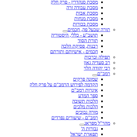
מסכת סנהדרין - פרק חלק
מסכת עבודה זרה
מסכת אבות
מסכת מנחות
מסכת בכורות
תורה שבעל פה, חכמים
תושב"ע - כללי, היסטוריה
תורת הסוד
רבנות, פסיקת הלכה
חכמים - אישיותם ותורתם
תפילה וברכות
רב סעדיה גאון
רבי יהודה הלוי
רמב"ם
שמונה פרקים
הקדמה לפירוש הרמב"ם על פרק חלק
איגרות רמב"ם
ספר המדע
הלכות תשובה
הלכות מלכים
מורה נבוכים
רמב"ם - שיעורים נפרדים
מהר"ל מפראג
גבורות ה'
תפארת ישראל