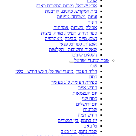
שואה
ארץ ישראל, מצוות התלויות בארץ
בית המקדש, כהנים, קורבנות
זוגיות, משפחה, צניעות
חינוך
אכילה, כשרות, צמחונות
ספר תורה, תפילין, מזוזה, ציצית
גשם, מיים, סביבה, גיאוגרפיה
אומנות, ספורט, פנאי
שאלות ותשובות - הקלטות
נושאים שונים
שבת ומועדי ישראל
שבת
הלוח העברי, מועדי ישראל, ראש חודש - כללי
פסח
ספירת העומר, ל"ג בעומר
חודש אייר
יום העצמאות
פסח שני
יום ירושלים
שבועות
חודש תמוז
י"ז בתמוז, בין המצרים
ט' באב
שבת נחמו, ט"ו באב