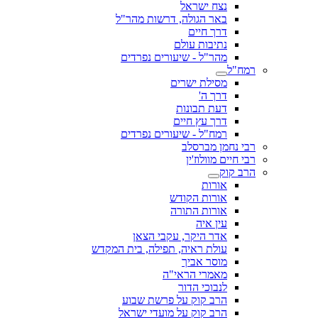
נצח ישראל
באר הגולה, דרשות מהר"ל
דרך חיים
נתיבות עולם
מהר"ל - שיעורים נפרדים
רמח"ל
מסילת ישרים
דרך ה'
דעת תבונות
דרך עץ חיים
רמח"ל - שיעורים נפרדים
רבי נחמן מברסלב
רבי חיים מוולוז'ין
הרב קוק
אורות
אורות הקודש
אורות התורה
עין איה
אדר היקר, עקבי הצאן
עולת ראיה, תפילה, בית המקדש
מוסר אביך
מאמרי הראי"ה
לנבוכי הדור
הרב קוק על פרשת שבוע
הרב קוק על מועדי ישראל