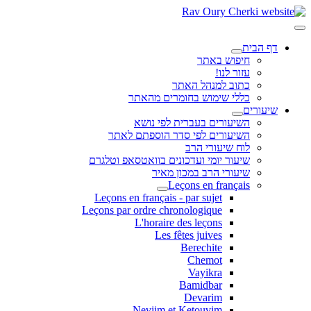
דף הבית
חיפוש באתר
עזור לנו!
כתוב למנהל האתר
כללי שימוש בחומרים מהאתר
שיעורים
השיעורים בעברית לפי נושא
השיעורים לפי סדר הוספתם לאתר
לוח שיעורי הרב
שיעור יומי ועדכונים בוואטסאפ וטלגרם
שיעורי הרב במכון מאיר
Leçons en français
Leçons en français - par sujet
Leçons par ordre chronologique
L'horaire des leçons
Les fêtes juives
Berechite
Chemot
Vayikra
Bamidbar
Devarim
Neviim et Ketouvim