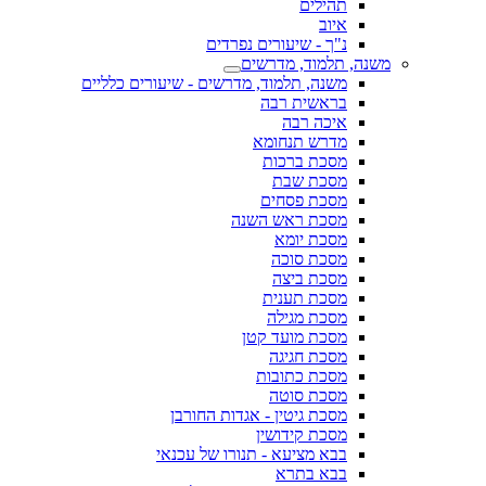
תהילים
איוב
נ"ך - שיעורים נפרדים
משנה, תלמוד, מדרשים
משנה, תלמוד, מדרשים - שיעורים כלליים
בראשית רבה
איכה רבה
מדרש תנחומא
מסכת ברכות
מסכת שבת
מסכת פסחים
מסכת ראש השנה
מסכת יומא
מסכת סוכה
מסכת ביצה
מסכת תענית
מסכת מגילה
מסכת מועד קטן
מסכת חגיגה
מסכת כתובות
מסכת סוטה
מסכת גיטין - אגדות החורבן
מסכת קידושין
בבא מציעא - תנורו של עכנאי
בבא בתרא