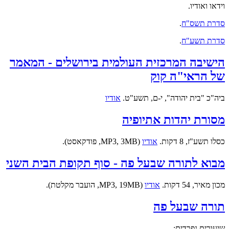
וידאו ואודיו.
סדרת תשס"ח
.
סדרת תשע"ח
.
הישיבה המרכזית העולמית בירושלים - המאמר
של הראי"ה קוק
ביה"כ "בית יהודה", י-ם, תשע"ט.
אודיו
מסורת יהדות אתיופיה
כסלו תשע"ז, 8 דקות.
אודיו
(MP3, 3MB, פודקאסט).
מבוא לתורה שבעל פה - סוף תקופת הבית השני
מכון מאיר, 54 דקות.
אודיו
(MP3, 19MB, הועבר מקלטת).
תורה שבעל פה
שיעורים נפרדים: