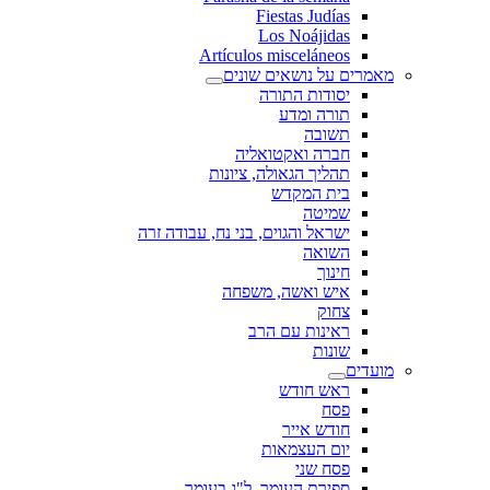
Fiestas Judías
Los Noájidas
Artículos misceláneos
מאמרים על נושאים שונים
יסודות התורה
תורה ומדע
תשובה
חברה ואקטואליה
תהליך הגאולה, ציונות
בית המקדש
שמיטה
ישראל והגוים, בני נח, עבודה זרה
השואה
חינוך
איש ואשה, משפחה
צחוק
ראינות עם הרב
שונות
מועדים
ראש חודש
פסח
חודש אייר
יום העצמאות
פסח שני
ספירת העומר, ל"ג בעומר