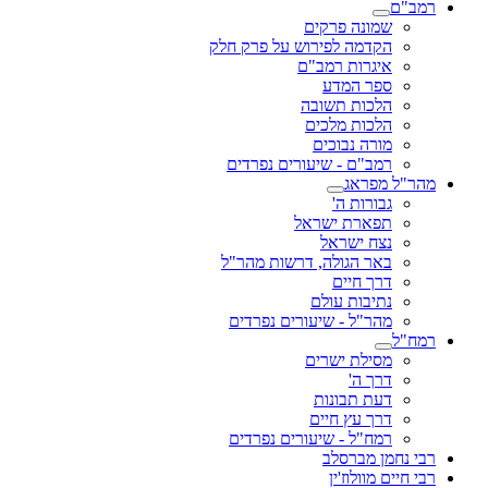
רמב"ם
שמונה פרקים
הקדמה לפירוש על פרק חלק
איגרות רמב"ם
ספר המדע
הלכות תשובה
הלכות מלכים
מורה נבוכים
רמב"ם - שיעורים נפרדים
מהר"ל מפראג
גבורות ה'
תפארת ישראל
נצח ישראל
באר הגולה, דרשות מהר"ל
דרך חיים
נתיבות עולם
מהר"ל - שיעורים נפרדים
רמח"ל
מסילת ישרים
דרך ה'
דעת תבונות
דרך עץ חיים
רמח"ל - שיעורים נפרדים
רבי נחמן מברסלב
רבי חיים מוולוז'ין