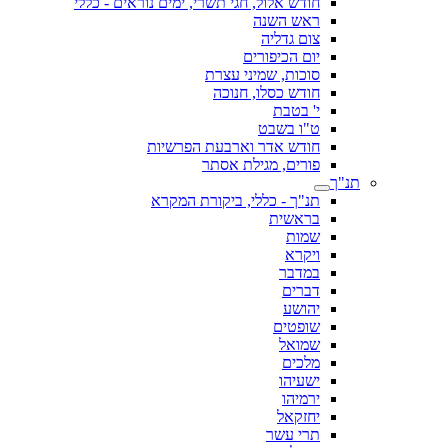
חודש אלול, חגי תשרי, ימים נוראים - כללי
ראש השנה
צום גדליה
יום הכיפורים
סוכות, שמיני עצרת
חודש כסלו, חנוכה
י' בטבת
ט"ו בשבט
חודש אדר וארבעת הפרשיות
פורים, מגילת אסתר
תנ"ך
תנ"ך - כללי, ביקורת המקרא
בראשית
שמות
ויקרא
במדבר
דברים
יהושע
שופטים
שמואל
מלכים
ישעיהו
ירמיהו
יחזקאל
תרי עשר