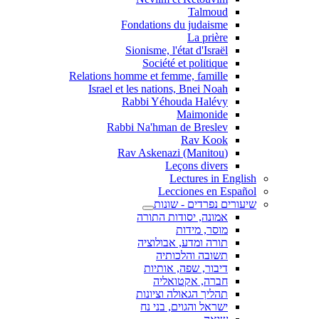
Talmoud
Fondations du judaisme
La prière
Sionisme, l'état d'Israël
Société et politique
Relations homme et femme, famille
Israel et les nations, Bnei Noah
Rabbi Yéhouda Halévy
Maimonide
Rabbi Na'hman de Breslev
Rav Kook
(Rav Askenazi (Manitou
Leçons divers
Lectures in English
Lecciones en Español
שיעורים נפרדים - שונות
אמונה, יסודות התורה
מוסר, מידות
תורה ומדע, אבולוציה
תשובה והלכותיה
דיבור, שפה, אותיות
חברה, אקטואליה
תהליך הגאולה וציונות
ישראל והגוים, בני נח