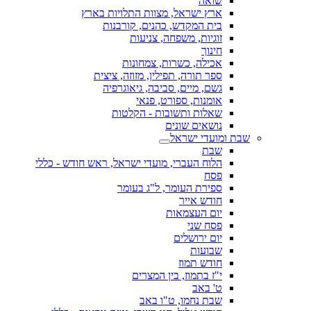
שואה
ארץ ישראל, מצוות התלויות בארץ
בית המקדש, כהנים, קורבנות
זוגיות, משפחה, צניעות
חינוך
אכילה, כשרות, צמחונות
ספר תורה, תפילין, מזוזה, ציצית
גשם, מיים, סביבה, גיאוגרפיה
אומנות, ספורט, פנאי
שאלות ותשובות - הקלטות
נושאים שונים
שבת ומועדי ישראל
שבת
הלוח העברי, מועדי ישראל, ראש חודש - כללי
פסח
ספירת העומר, ל"ג בעומר
חודש אייר
יום העצמאות
פסח שני
יום ירושלים
שבועות
חודש תמוז
י"ז בתמוז, בין המצרים
ט' באב
שבת נחמו, ט"ו באב