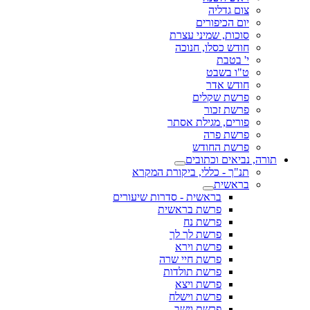
צום גדליה
יום הכיפורים
סוכות, שמיני עצרת
חודש כסלו, חנוכה
י' בטבת
ט"ו בשבט
חודש אדר
פרשת שקלים
פרשת זכור
פורים, מגילת אסתר
פרשת פרה
פרשת החודש
תורה, נביאים וכתובים
תנ"ך - כללי, ביקורת המקרא
בראשית
בראשית - סדרות שיעורים
פרשת בראשית
פרשת נח
פרשת לך לך
פרשת וירא
פרשת חיי שרה
פרשת תולדות
פרשת ויצא
פרשת וישלח
פרשת וישב