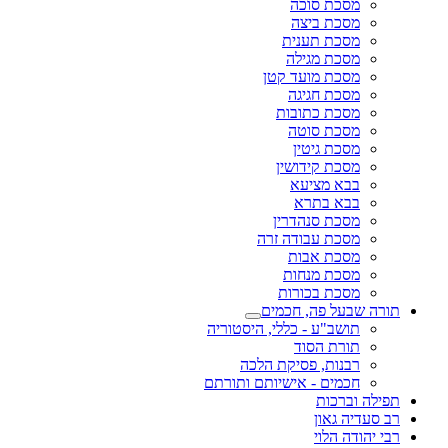
מסכת סוכה
מסכת ביצה
מסכת תענית
מסכת מגילה
מסכת מועד קטן
מסכת חגיגה
מסכת כתובות
מסכת סוטה
מסכת גיטין
מסכת קידושין
בבא מציעא
בבא בתרא
מסכת סנהדרין
מסכת עבודה זרה
מסכת אבות
מסכת מנחות
מסכת בכורות
תורה שבעל פה, חכמים
תושב"ע - כללי, היסטוריה
תורת הסוד
רבנות, פסיקת הלכה
חכמים - אישיותם ותורתם
תפילה וברכות
רב סעדיה גאון
רבי יהודה הלוי