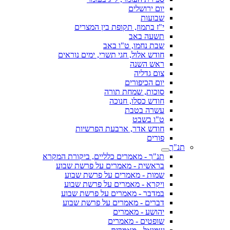
יום ירושלים
שבועות
י"ז בתמוז, תקופת בין המצרים
תשעה באב
שבת נחמו, ט"ו באב
חודש אלול, חגי תשרי, ימים נוראים
ראש השנה
צום גדליה
יום הכיפורים
סוכות, שמחת תורה
חודש כסלו, חנוכה
עשרה בטבת
ט"ו בשבט
חודש אדר, ארבעת הפרשיות
פורים
תנ"ך
תנ"ך - מאמרים כלליים, ביקורת המקרא
בראשית - מאמרים על פרשת שבוע
שמות - מאמרים על פרשת שבוע
ויקרא - מאמרים על פרשת שבוע
במדבר - מאמרים על פרשת שבוע
דברים - מאמרים על פרשת שבוע
יהושע - מאמרים
שופטים - מאמרים