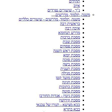
תהילים
איוב
נ"ך - שיעורים נפרדים
משנה, תלמוד, מדרשים
משנה, תלמוד, מדרשים - שיעורים כלליים
בראשית רבה
איכה רבה
מדרש תנחומא
מסכת ברכות
מסכת שבת
מסכת פסחים
מסכת ראש השנה
מסכת יומא
מסכת סוכה
מסכת ביצה
מסכת תענית
מסכת מגילה
מסכת מועד קטן
מסכת חגיגה
מסכת כתובות
מסכת סוטה
מסכת גיטין - אגדות החורבן
מסכת קידושין
בבא מציעא - תנורו של עכנאי
בבא בתרא