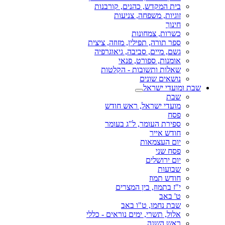
בית המקדש, כהנים, קורבנות
זוגיות, משפחה, צניעות
חינוך
כשרות, צמחונות
ספר תורה, תפילין, מזוזה, ציצית
גשם, מיים, סביבה, גיאוגרפיה
אומנות, ספורט, פנאי
שאלות ותשובות - הקלטות
נושאים שונים
שבת ומועדי ישראל
שבת
מועדי ישראל, ראש חודש
פסח
ספירת העומר, ל"ג בעומר
חודש אייר
יום העצמאות
פסח שני
יום ירושלים
שבועות
חודש תמוז
י"ז בתמוז, בין המצרים
ט' באב
שבת נחמו, ט"ו באב
אלול, תשרי, ימים נוראים - כללי
ראש השנה