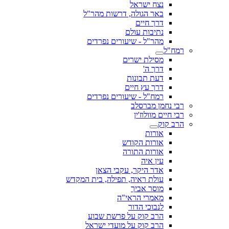
נצח ישראל
באר הגולה, דרשות מהר"ל
דרך חיים
נתיבות עולם
מהר"ל - שיעורים נפרדים
רמח"ל
מסילת ישרים
דרך ה'
דעת תבונות
דרך עץ חיים
רמח"ל - שיעורים נפרדים
רבי נחמן מברסלב
רבי חיים מוולוז'ין
הרב קוק
אורות
אורות הקודש
אורות התורה
עין איה
אדר היקר, עקבי הצאן
עולת ראיה, תפילה, בית המקדש
מוסר אביך
מאמרי הראי"ה
לנבוכי הדור
הרב קוק על פרשת שבוע
הרב קוק על מועדי ישראל