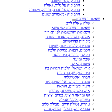
הרב קוק על תשובה
הרב קוק על גלות, גאולה
הרב קוק על חברה, מדינה, מלחמה
הרב קוק - מאמרים שונים
שאלות ותשובות
שלח שאלה לרב
שאלות ותשובות לפי נושא
השאלות והתשובות לפי תאריך
אמונה, תשובה, יסודות התורה
מקורות ופירושיהם
עברית, הלכות דיבור, שמות
חכמים, רבנות, פסיקת הלכה
תפילה, ברכות, בית כנסת
שבת ומועד
ציונות, גאולה
ארץ ישראל, הלכות תלויות בה
בית המקדש, הר הבית
חברה ואקטואליה
עבודה זרה, ישראל והגוים, גיור
חינוך, לימודים, הוראה
איש ואשה, משפחה, צניעות
גוף ומראה חיצוני, בגדים, ציצית
כשרות, אוכל ואכילה
טהרה, נטילת ידיים, טבילת כלים
ספרי קודש, תפילין, מזוזה, גניזה