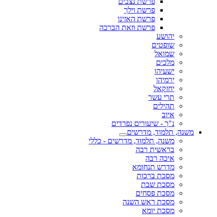
פרשת נצבים
פרשת וילך
פרשת האזינו
פרשת וזאת הברכה
יהושע
שופטים
שמואל
מלכים
ישעיהו
ירמיהו
יחזקאל
תרי עשר
תהילים
איוב
נ"ך - שיעורים נפרדים
משנה, תלמוד, מדרשים
משנה, תלמוד, מדרשים - כללי
בראשית רבה
איכה רבה
מדרש תנחומא
מסכת ברכות
מסכת שבת
מסכת פסחים
מסכת ראש השנה
מסכת יומא