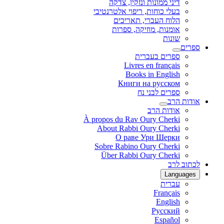
דיני ממונות ונזקין, צדקה
בעלי כוחות, ריפוי אלטרנטיבי
הלוח העברי, תאריכים
אומנות, מוזיקה, ספרות
שונות
ספרים
ספרים בעברית
Livres en français
Books in English
Книги на русском
ספרים לבני נח
אודות הרב
אודות הרב
À propos du Rav Oury Cherki
About Rabbi Oury Cherki
О раве Ури Шерки
Sobre Rabino Oury Cherki
Über Rabbi Oury Cherki
לכתוב לרב
Languages
עברית
Français
English
Русский
Español