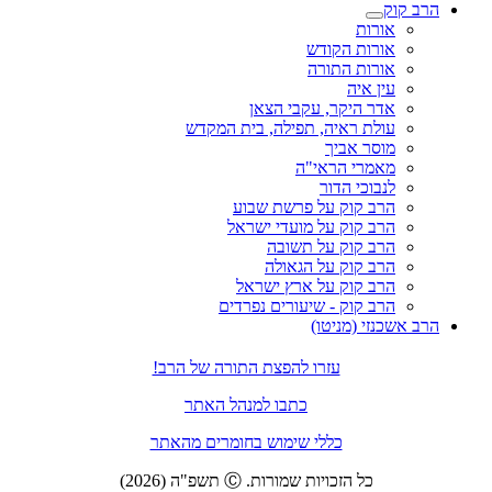
הרב קוק
אורות
אורות הקודש
אורות התורה
עין איה
אדר היקר, עקבי הצאן
עולת ראיה, תפילה, בית המקדש
מוסר אביך
מאמרי הראי"ה
לנבוכי הדור
הרב קוק על פרשת שבוע
הרב קוק על מועדי ישראל
הרב קוק על תשובה
הרב קוק על הגאולה
הרב קוק על ארץ ישראל
הרב קוק - שיעורים נפרדים
הרב אשכנזי (מניטו)
עזרו להפצת התורה של הרב!
כתבו למנהל האתר
כללי שימוש בחומרים מהאתר
כל הזכויות שמורות. Ⓒ תשפ"ה (2026)