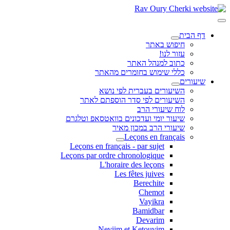
דף הבית
חיפוש באתר
עזור לנו!
כתוב למנהל האתר
כללי שימוש בחומרים מהאתר
שיעורים
השיעורים בעברית לפי נושא
השיעורים לפי סדר הוספתם לאתר
לוח שיעורי הרב
שיעור יומי ועדכונים בוואטסאפ וטלגרם
שיעורי הרב במכון מאיר
Leçons en français
Leçons en français - par sujet
Leçons par ordre chronologique
L'horaire des leçons
Les fêtes juives
Berechite
Chemot
Vayikra
Bamidbar
Devarim
Neviim et Ketouvim