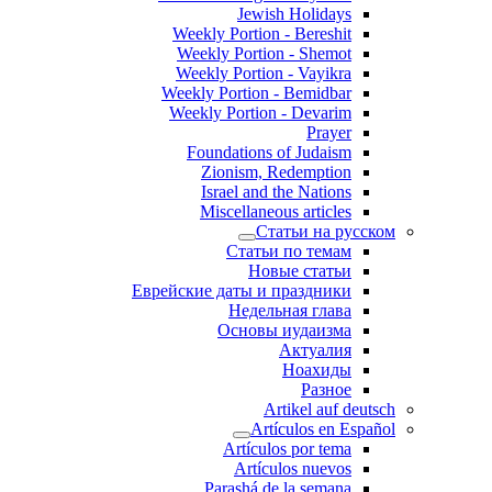
Jewish Holidays
Weekly Portion - Bereshit
Weekly Portion - Shemot
Weekly Portion - Vayikra
Weekly Portion - Bemidbar
Weekly Portion - Devarim
Prayer
Foundations of Judaism
Zionism, Redemption
Israel and the Nations
Miscellaneous articles
Статьи на русском
Статьи по темам
Новые статьи
Еврейские даты и праздники
Недельная глава
Основы иудаизма
Актуалия
Ноахиды
Разное
Artikel auf deutsch
Artículos en Español
Artículos por tema
Artículos nuevos
Parashá de la semana