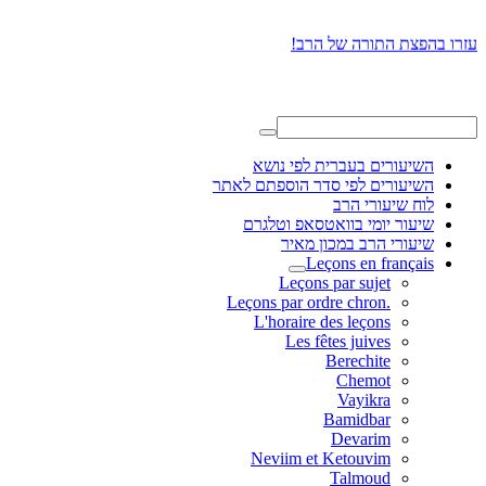
עזרו בהפצת התורה של הרב!
השיעורים בעברית לפי נושא
השיעורים לפי סדר הוספתם לאתר
לוח שיעורי הרב
שיעור יומי בוואטסאפ וטלגרם
שיעורי הרב במכון מאיר
Leçons en français
Leçons par sujet
.Leçons par ordre chron
L'horaire des leçons
Les fêtes juives
Berechite
Chemot
Vayikra
Bamidbar
Devarim
Neviim et Ketouvim
Talmoud