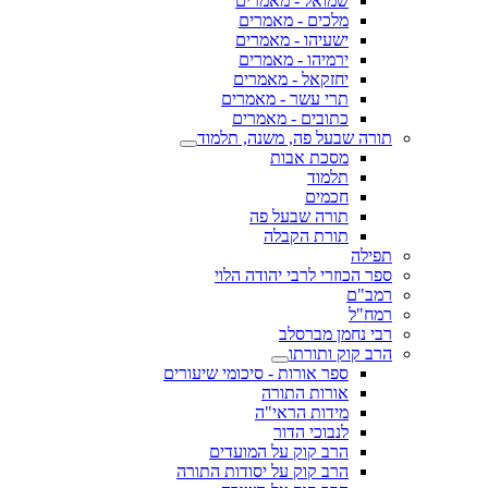
שמואל - מאמרים
מלכים - מאמרים
ישעיהו - מאמרים
ירמיהו - מאמרים
יחזקאל - מאמרים
תרי עשר - מאמרים
כתובים - מאמרים
תורה שבעל פה, משנה, תלמוד
מסכת אבות
תלמוד
חכמים
תורה שבעל פה
תורת הקבלה
תפילה
ספר הכוזרי לרבי יהודה הלוי
רמב"ם
רמח"ל
רבי נחמן מברסלב
הרב קוק ותורתו
ספר אורות - סיכומי שיעורים
אורות התורה
מידות הראי"ה
לנבוכי הדור
הרב קוק על המועדים
הרב קוק על יסודות התורה