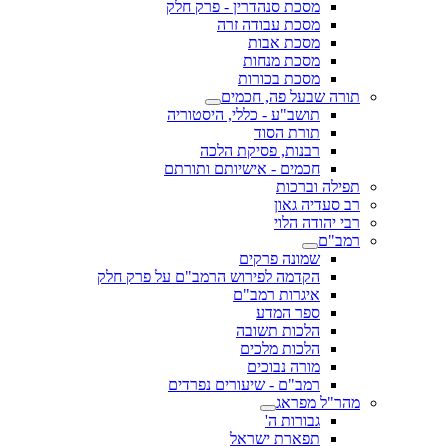
מסכת סנהדרין - פרק חלק
מסכת עבודה זרה
מסכת אבות
מסכת מנחות
מסכת בכורות
תורה שבעל פה, חכמים
תושב"ע - כללי, היסטוריה
תורת הסוד
רבנות, פסיקת הלכה
חכמים - אישיותם ותורתם
תפילה וברכות
רב סעדיה גאון
רבי יהודה הלוי
רמב"ם
שמונה פרקים
הקדמה לפירוש הרמב"ם על פרק חלק
איגרות רמב"ם
ספר המדע
הלכות תשובה
הלכות מלכים
מורה נבוכים
רמב"ם - שיעורים נפרדים
מהר"ל מפראג
גבורות ה'
תפארת ישראל