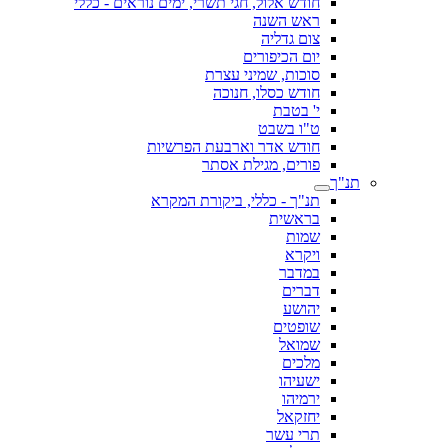
חודש אלול, חגי תשרי, ימים נוראים - כללי
ראש השנה
צום גדליה
יום הכיפורים
סוכות, שמיני עצרת
חודש כסלו, חנוכה
י' בטבת
ט"ו בשבט
חודש אדר וארבעת הפרשיות
פורים, מגילת אסתר
תנ"ך
תנ"ך - כללי, ביקורת המקרא
בראשית
שמות
ויקרא
במדבר
דברים
יהושע
שופטים
שמואל
מלכים
ישעיהו
ירמיהו
יחזקאל
תרי עשר