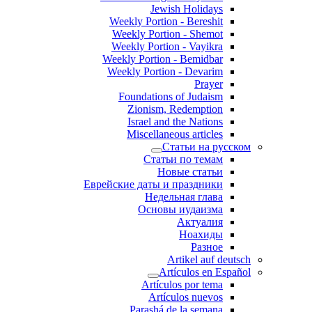
Jewish Holidays
Weekly Portion - Bereshit
Weekly Portion - Shemot
Weekly Portion - Vayikra
Weekly Portion - Bemidbar
Weekly Portion - Devarim
Prayer
Foundations of Judaism
Zionism, Redemption
Israel and the Nations
Miscellaneous articles
Статьи на русском
Статьи по темам
Новые статьи
Еврейские даты и праздники
Недельная глава
Основы иудаизма
Актуалия
Ноахиды
Разное
Artikel auf deutsch
Artículos en Español
Artículos por tema
Artículos nuevos
Parashá de la semana