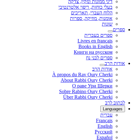
דיני ממונות ונזקין, צדקה
בעלי כוחות, ריפוי אלטרנטיבי
הלוח העברי, תאריכים
אומנות, מוזיקה, ספרות
שונות
ספרים
ספרים בעברית
Livres en français
Books in English
Книги на русском
ספרים לבני נח
אודות הרב
אודות הרב
À propos du Rav Oury Cherki
About Rabbi Oury Cherki
О раве Ури Шерки
Sobre Rabino Oury Cherki
Über Rabbi Oury Cherki
לכתוב לרב
Languages
עברית
Français
English
Русский
Español