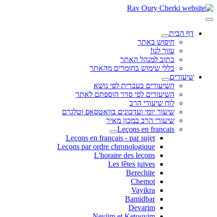
דף הבית
חיפוש באתר
עזור לנו!
כתוב למנהל האתר
כללי שימוש בחומרים מהאתר
שיעורים
השיעורים בעברית לפי נושא
השיעורים לפי סדר הוספתם לאתר
לוח שיעורי הרב
שיעור יומי ועדכונים בוואטסאפ וטלגרם
שיעורי הרב במכון מאיר
Leçons en français
Leçons en français - par sujet
Leçons par ordre chronologique
L'horaire des leçons
Les fêtes juives
Berechite
Chemot
Vayikra
Bamidbar
Devarim
Neviim et Ketouvim