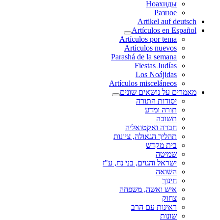
Ноахиды
Разное
Artikel auf deutsch
Artículos en Español
Artículos por tema
Artículos nuevos
Parashá de la semana
Fiestas Judías
Los Noájidas
Artículos misceláneos
מאמרים על נושאים שונים
יסודות התורה
תורה ומדע
תשובה
חברה ואקטואליה
תהליך הגאולה, ציונות
בית מקדש
שמיטה
ישראל והגוים, בני נח, ע"ז
השואה
חינוך
איש ואשה, משפחה
צחוק
ראינות עם הרב
שונות