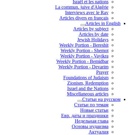
Israël et les nations
La commun. juive d'Algérie
Interviews avec le Rav
Articles divers en français
Articles in English
Articles by subject
Articles by date
Jewish Holidays
Weekly Portion - Bereshit
Weekly Portion - Shemot
Weekly Portion - Vayikra
Weekly Portion - Bemidbar
Weekly Portion - Devarim
Prayer
Foundations of Judaism
Zionism, Redemption
Israel and the Nations
Miscellaneous articles
Статьи на русском
Статьи по темам
Новые статьи
Евр. даты и праздники
Недельная глава
Основы иудаизма
Актуалия