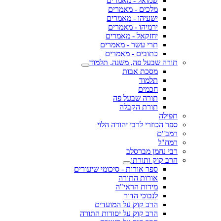
שמואל - מאמרים
מלכים - מאמרים
ישעיהו - מאמרים
ירמיהו - מאמרים
יחזקאל - מאמרים
תרי עשר - מאמרים
כתובים - מאמרים
תורה שבעל פה, משנה, תלמוד
מסכת אבות
תלמוד
חכמים
תורה שבעל פה
תורת הקבלה
תפילה
ספר הכוזרי לרבי יהודה הלוי
רמב"ם
רמח"ל
רבי נחמן מברסלב
הרב קוק ותורתו
ספר אורות - סיכומי שיעורים
אורות התורה
מידות הראי"ה
לנבוכי הדור
הרב קוק על המועדים
הרב קוק על יסודות התורה