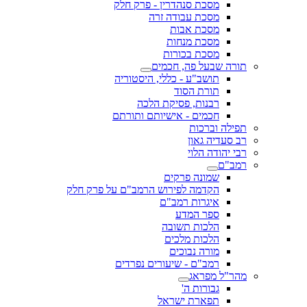
מסכת סנהדרין - פרק חלק
מסכת עבודה זרה
מסכת אבות
מסכת מנחות
מסכת בכורות
תורה שבעל פה, חכמים
תושב"ע - כללי, היסטוריה
תורת הסוד
רבנות, פסיקת הלכה
חכמים - אישיותם ותורתם
תפילה וברכות
רב סעדיה גאון
רבי יהודה הלוי
רמב"ם
שמונה פרקים
הקדמה לפירוש הרמב"ם על פרק חלק
איגרות רמב"ם
ספר המדע
הלכות תשובה
הלכות מלכים
מורה נבוכים
רמב"ם - שיעורים נפרדים
מהר"ל מפראג
גבורות ה'
תפארת ישראל