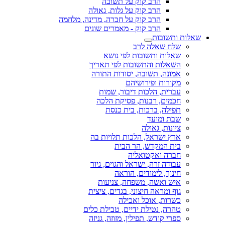
הרב קוק על תשובה
הרב קוק על גלות, גאולה
הרב קוק על חברה, מדינה, מלחמה
הרב קוק - מאמרים שונים
שאלות ותשובות
שלח שאלה לרב
שאלות ותשובות לפי נושא
השאלות והתשובות לפי תאריך
אמונה, תשובה, יסודות התורה
מקורות ופירושיהם
עברית, הלכות דיבור, שמות
חכמים, רבנות, פסיקת הלכה
תפילה, ברכות, בית כנסת
שבת ומועד
ציונות, גאולה
ארץ ישראל, הלכות תלויות בה
בית המקדש, הר הבית
חברה ואקטואליה
עבודה זרה, ישראל והגוים, גיור
חינוך, לימודים, הוראה
איש ואשה, משפחה, צניעות
גוף ומראה חיצוני, בגדים, ציצית
כשרות, אוכל ואכילה
טהרה, נטילת ידיים, טבילת כלים
ספרי קודש, תפילין, מזוזה, גניזה