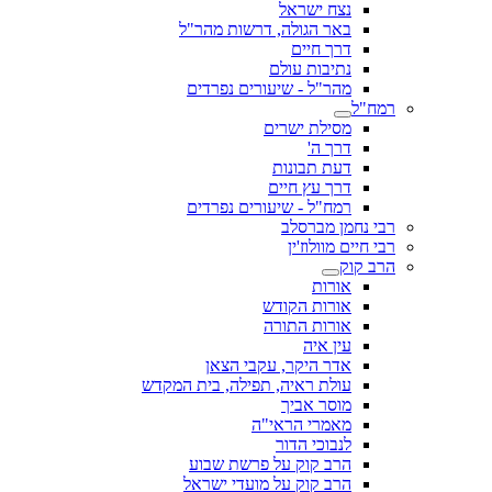
נצח ישראל
באר הגולה, דרשות מהר"ל
דרך חיים
נתיבות עולם
מהר"ל - שיעורים נפרדים
רמח"ל
מסילת ישרים
דרך ה'
דעת תבונות
דרך עץ חיים
רמח"ל - שיעורים נפרדים
רבי נחמן מברסלב
רבי חיים מוולוז'ין
הרב קוק
אורות
אורות הקודש
אורות התורה
עין איה
אדר היקר, עקבי הצאן
עולת ראיה, תפילה, בית המקדש
מוסר אביך
מאמרי הראי"ה
לנבוכי הדור
הרב קוק על פרשת שבוע
הרב קוק על מועדי ישראל