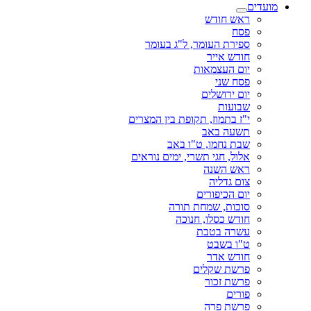
מועדים
ראש חודש
פסח
ספירת העומר, ל"ג בעומר
חודש אייר
יום העצמאות
פסח שני
יום ירושלים
שבועות
י"ז בתמוז, תקופת בין המצרים
תשעה באב
שבת נחמו, ט"ו באב
אלול, חגי תשרי, ימים נוראים
ראש השנה
צום גדליה
יום הכיפורים
סוכות, שמחת תורה
חודש כסלו, חנוכה
עשרה בטבת
ט"ו בשבט
חודש אדר
פרשת שקלים
פרשת זכור
פורים
פרשת פרה