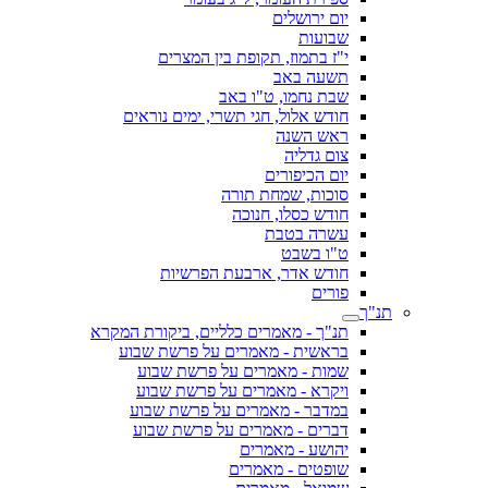
יום ירושלים
שבועות
י"ז בתמוז, תקופת בין המצרים
תשעה באב
שבת נחמו, ט"ו באב
חודש אלול, חגי תשרי, ימים נוראים
ראש השנה
צום גדליה
יום הכיפורים
סוכות, שמחת תורה
חודש כסלו, חנוכה
עשרה בטבת
ט"ו בשבט
חודש אדר, ארבעת הפרשיות
פורים
תנ"ך
תנ"ך - מאמרים כלליים, ביקורת המקרא
בראשית - מאמרים על פרשת שבוע
שמות - מאמרים על פרשת שבוע
ויקרא - מאמרים על פרשת שבוע
במדבר - מאמרים על פרשת שבוע
דברים - מאמרים על פרשת שבוע
יהושע - מאמרים
שופטים - מאמרים