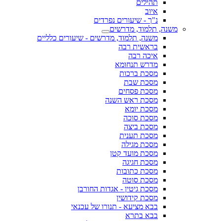
תהילים
איוב
נ"ך - שיעורים נפרדים
משנה, תלמוד, מדרשים
משנה, תלמוד, מדרשים - שיעורים כלליים
בראשית רבה
איכה רבה
מדרש תנחומא
מסכת ברכות
מסכת שבת
מסכת פסחים
מסכת ראש השנה
מסכת יומא
מסכת סוכה
מסכת ביצה
מסכת תענית
מסכת מגילה
מסכת מועד קטן
מסכת חגיגה
מסכת כתובות
מסכת סוטה
מסכת גיטין - אגדות החורבן
מסכת קידושין
בבא מציעא - תנורו של עכנאי
בבא בתרא