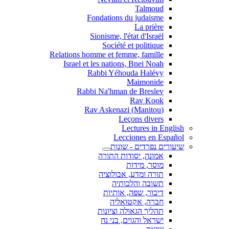
Talmoud
Fondations du judaisme
La prière
Sionisme, l'état d'Israël
Société et politique
Relations homme et femme, famille
Israel et les nations, Bnei Noah
Rabbi Yéhouda Halévy
Maimonide
Rabbi Na'hman de Breslev
Rav Kook
(Rav Askenazi (Manitou
Leçons divers
Lectures in English
Lecciones en Español
שיעורים נפרדים - שונות
אמונה, יסודות התורה
מוסר, מידות
תורה ומדע, אבולוציה
תשובה והלכותיה
דיבור, שפה, אותיות
חברה, אקטואליה
תהליך הגאולה וציונות
ישראל והגוים, בני נח