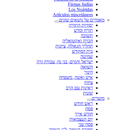
Fiestas Judías
Los Noájidas
Artículos misceláneos
מאמרים על נושאים שונים
יסודות התורה
תורה ומדע
תשובה
חברה ואקטואליה
תהליך הגאולה, ציונות
בית המקדש
שמיטה
ישראל והגוים, בני נח, עבודה זרה
השואה
חינוך
איש ואשה, משפחה
צחוק
ראינות עם הרב
שונות
מועדים
ראש חודש
פסח
חודש אייר
יום העצמאות
פסח שני
ספירת העומר, ל"ג בעומר