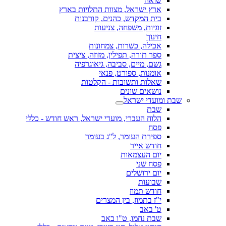
שואה
ארץ ישראל, מצוות התלויות בארץ
בית המקדש, כהנים, קורבנות
זוגיות, משפחה, צניעות
חינוך
אכילה, כשרות, צמחונות
ספר תורה, תפילין, מזוזה, ציצית
גשם, מיים, סביבה, גיאוגרפיה
אומנות, ספורט, פנאי
שאלות ותשובות - הקלטות
נושאים שונים
שבת ומועדי ישראל
שבת
הלוח העברי, מועדי ישראל, ראש חודש - כללי
פסח
ספירת העומר, ל"ג בעומר
חודש אייר
יום העצמאות
פסח שני
יום ירושלים
שבועות
חודש תמוז
י"ז בתמוז, בין המצרים
ט' באב
שבת נחמו, ט"ו באב