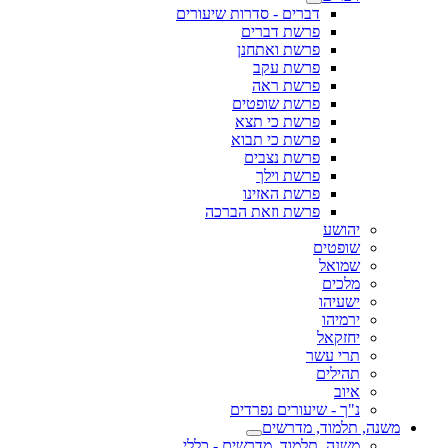
דברים - סדרות שיעורים
פרשת דברים
פרשת ואתחנן
פרשת עקב
פרשת ראה
פרשת שופטים
פרשת כי תצא
פרשת כי תבוא
פרשת נצבים
פרשת וילך
פרשת האזינו
פרשת וזאת הברכה
יהושע
שופטים
שמואל
מלכים
ישעיהו
ירמיהו
יחזקאל
תרי עשר
תהילים
איוב
נ"ך - שיעורים נפרדים
משנה, תלמוד, מדרשים
משנה, תלמוד, מדרשים - כללי