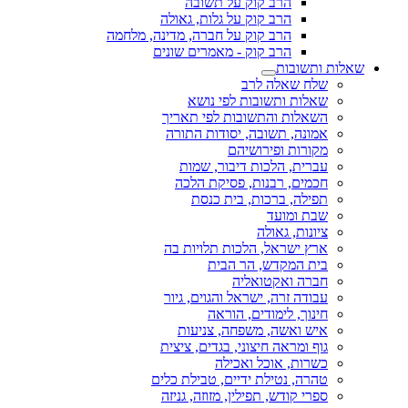
הרב קוק על תשובה
הרב קוק על גלות, גאולה
הרב קוק על חברה, מדינה, מלחמה
הרב קוק - מאמרים שונים
שאלות ותשובות
שלח שאלה לרב
שאלות ותשובות לפי נושא
השאלות והתשובות לפי תאריך
אמונה, תשובה, יסודות התורה
מקורות ופירושיהם
עברית, הלכות דיבור, שמות
חכמים, רבנות, פסיקת הלכה
תפילה, ברכות, בית כנסת
שבת ומועד
ציונות, גאולה
ארץ ישראל, הלכות תלויות בה
בית המקדש, הר הבית
חברה ואקטואליה
עבודה זרה, ישראל והגוים, גיור
חינוך, לימודים, הוראה
איש ואשה, משפחה, צניעות
גוף ומראה חיצוני, בגדים, ציצית
כשרות, אוכל ואכילה
טהרה, נטילת ידיים, טבילת כלים
ספרי קודש, תפילין, מזוזה, גניזה