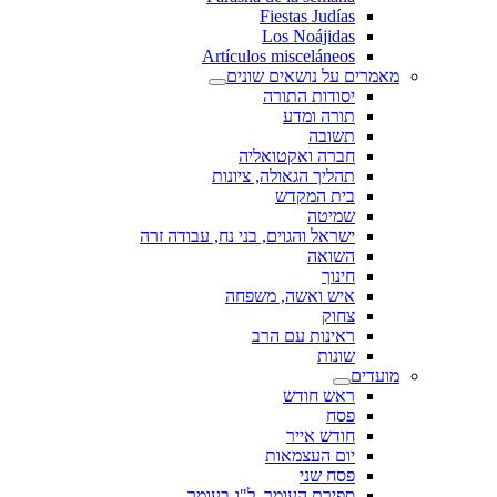
Fiestas Judías
Los Noájidas
Artículos misceláneos
מאמרים על נושאים שונים
יסודות התורה
תורה ומדע
תשובה
חברה ואקטואליה
תהליך הגאולה, ציונות
בית המקדש
שמיטה
ישראל והגוים, בני נח, עבודה זרה
השואה
חינוך
איש ואשה, משפחה
צחוק
ראינות עם הרב
שונות
מועדים
ראש חודש
פסח
חודש אייר
יום העצמאות
פסח שני
ספירת העומר, ל"ג בעומר