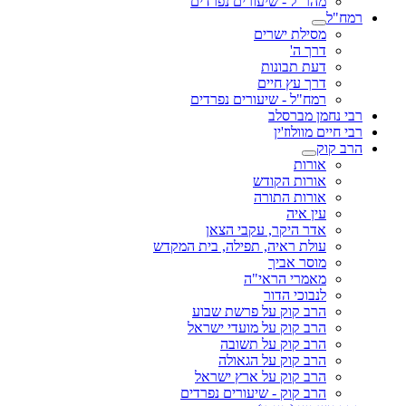
מהר"ל - שיעורים נפרדים
רמח"ל
מסילת ישרים
דרך ה'
דעת תבונות
דרך עץ חיים
רמח"ל - שיעורים נפרדים
רבי נחמן מברסלב
רבי חיים מוולוז'ין
הרב קוק
אורות
אורות הקודש
אורות התורה
עין איה
אדר היקר, עקבי הצאן
עולת ראיה, תפילה, בית המקדש
מוסר אביך
מאמרי הראי"ה
לנבוכי הדור
הרב קוק על פרשת שבוע
הרב קוק על מועדי ישראל
הרב קוק על תשובה
הרב קוק על הגאולה
הרב קוק על ארץ ישראל
הרב קוק - שיעורים נפרדים