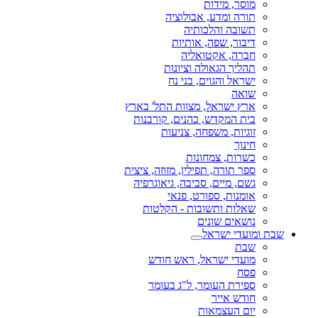
מוסר, מידות
תורה ומדע, אבולוציה
תשובה והלכותיה
דיבור, שפה, אותיות
חברה, אקטואליה
תהליך הגאולה וציונות
ישראל והגוים, בני נח
שואה
ארץ ישראל, מצוות התל' בארץ
בית המקדש, כהנים, קורבנות
זוגיות, משפחה, צניעות
חינוך
כשרות, צמחונות
ספר תורה, תפילין, מזוזה, ציצית
גשם, מיים, סביבה, גיאוגרפיה
אומנות, ספורט, פנאי
שאלות ותשובות - הקלטות
נושאים שונים
שבת ומועדי ישראל
שבת
מועדי ישראל, ראש חודש
פסח
ספירת העומר, ל"ג בעומר
חודש אייר
יום העצמאות