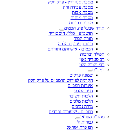
מסכת סנהדרין - פרק חלק
מסכת עבודה זרה
מסכת אבות
מסכת מנחות
מסכת בכורות
תורה שבעל פה, חכמים
תושב"ע - כללי, היסטוריה
תורת הסוד
רבנות, פסיקת הלכה
חכמים - אישיותם ותורתם
תפילה וברכות
רב סעדיה גאון
רבי יהודה הלוי
רמב"ם
שמונה פרקים
הקדמה לפירוש הרמב"ם על פרק חלק
איגרות רמב"ם
ספר המדע
הלכות תשובה
הלכות מלכים
מורה נבוכים
רמב"ם - שיעורים נפרדים
מהר"ל מפראג
גבורות ה'
תפארת ישראל