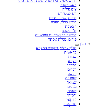
חודש אלול, חגי תשרי, ימים נוראים - כללי
ראש השנה
צום גדליה
יום הכיפורים
סוכות, שמיני עצרת
חודש כסלו, חנוכה
י' בטבת
ט"ו בשבט
חודש אדר וארבעת הפרשיות
פורים, מגילת אסתר
תנ"ך
תנ"ך - כללי, ביקורת המקרא
בראשית
שמות
ויקרא
במדבר
דברים
יהושע
שופטים
שמואל
מלכים
ישעיהו
ירמיהו
יחזקאל
תרי עשר