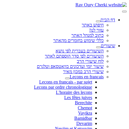
דף הבית
חיפוש באתר
עזור לנו!
כתוב למנהל האתר
כללי שימוש בחומרים מהאתר
שיעורים
השיעורים בעברית לפי נושא
השיעורים לפי סדר הוספתם לאתר
לוח שיעורי הרב
שיעור יומי ועדכונים בוואטסאפ וטלגרם
שיעורי הרב במכון מאיר
Leçons en français
Leçons en français - par sujet
Leçons par ordre chronologique
L'horaire des leçons
Les fêtes juives
Berechite
Chemot
Vayikra
Bamidbar
Devarim
Neviim et Ketouvim