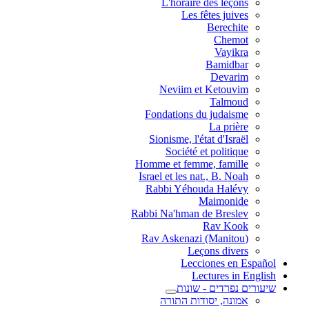
L'horaire des leçons
Les fêtes juives
Berechite
Chemot
Vayikra
Bamidbar
Devarim
Neviim et Ketouvim
Talmoud
Fondations du judaisme
La prière
Sionisme, l'état d'Israël
Société et politique
Homme et femme, famille
Israel et les nat., B. Noah
Rabbi Yéhouda Halévy
Maimonide
Rabbi Na'hman de Breslev
Rav Kook
(Rav Askenazi (Manitou
Leçons divers
Lecciones en Español
Lectures in English
שיעורים נפרדים - שונות
אמונה, יסודות התורה