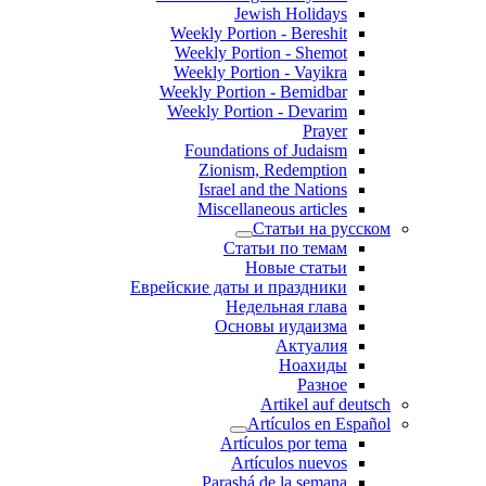
Jewish Holidays
Weekly Portion - Bereshit
Weekly Portion - Shemot
Weekly Portion - Vayikra
Weekly Portion - Bemidbar
Weekly Portion - Devarim
Prayer
Foundations of Judaism
Zionism, Redemption
Israel and the Nations
Miscellaneous articles
Статьи на русском
Статьи по темам
Новые статьи
Еврейские даты и праздники
Недельная глава
Основы иудаизма
Актуалия
Ноахиды
Разное
Artikel auf deutsch
Artículos en Español
Artículos por tema
Artículos nuevos
Parashá de la semana