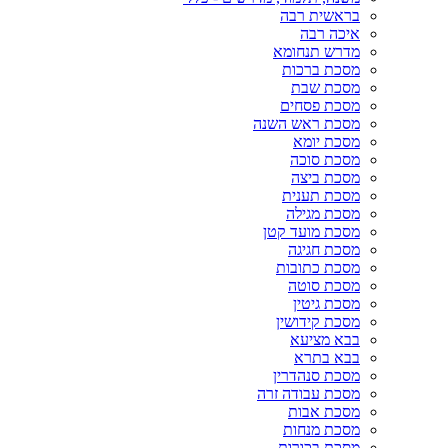
בראשית רבה
איכה רבה
מדרש תנחומא
מסכת ברכות
מסכת שבת
מסכת פסחים
מסכת ראש השנה
מסכת יומא
מסכת סוכה
מסכת ביצה
מסכת תענית
מסכת מגילה
מסכת מועד קטן
מסכת חגיגה
מסכת כתובות
מסכת סוטה
מסכת גיטין
מסכת קידושין
בבא מציעא
בבא בתרא
מסכת סנהדרין
מסכת עבודה זרה
מסכת אבות
מסכת מנחות
מסכת בכורות