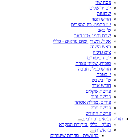
פסח שני
יום ירושלים
שבועות
חודש תמוז
י"ז בתמוז, בין המצרים
ט' באב
שבת נחמו, ט"ו באב
אלול, תשרי, ימים נוראים - כללי
ראש השנה
צום גדליה
יום הכיפורים
סוכות, שמיני עצרת
חודש כסלו, חנוכה
י' בטבת
ט"ו בשבט
חודש אדר
פרשת שקלים
פרשת זכור
פורים, מגילת אסתר
פרשת פרה
פרשת החודש
תורה, נביאים וכתובים
תנ"ך - כללי, ביקורת המקרא
בראשית
בראשית - סדרות שיעורים