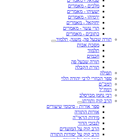
שמואל - מאמרים
מלכים - מאמרים
ישעיהו - מאמרים
ירמיהו - מאמרים
יחזקאל - מאמרים
תרי עשר - מאמרים
כתובים - מאמרים
תורה שבעל פה, משנה, תלמוד
מסכת אבות
תלמוד
חכמים
תורה שבעל פה
תורת הקבלה
תפילה
ספר הכוזרי לרבי יהודה הלוי
רמב"ם
רמח"ל
רבי נחמן מברסלב
הרב קוק ותורתו
ספר אורות - סיכומי שיעורים
אורות התורה
מידות הראי"ה
לנבוכי הדור
הרב קוק על המועדים
הרב קוק על יסודות התורה