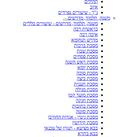
תהילים
איוב
נ"ך - שיעורים נפרדים
משנה, תלמוד, מדרשים
משנה, תלמוד, מדרשים - שיעורים כלליים
בראשית רבה
איכה רבה
מדרש תנחומא
מסכת ברכות
מסכת שבת
מסכת פסחים
מסכת ראש השנה
מסכת יומא
מסכת סוכה
מסכת ביצה
מסכת תענית
מסכת מגילה
מסכת מועד קטן
מסכת חגיגה
מסכת כתובות
מסכת סוטה
מסכת גיטין - אגדות החורבן
מסכת קידושין
בבא מציעא - תנורו של עכנאי
בבא בתרא