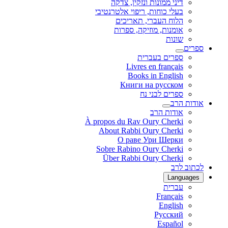
דיני ממונות ונזקין, צדקה
בעלי כוחות, ריפוי אלטרנטיבי
הלוח העברי, תאריכים
אומנות, מוזיקה, ספרות
שונות
ספרים
ספרים בעברית
Livres en français
Books in English
Книги на русском
ספרים לבני נח
אודות הרב
אודות הרב
À propos du Rav Oury Cherki
About Rabbi Oury Cherki
О раве Ури Шерки
Sobre Rabino Oury Cherki
Über Rabbi Oury Cherki
לכתוב לרב
Languages
עברית
Français
English
Русский
Español