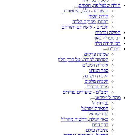
תורה שבעל פה, חכמים
תושב"ע - כללי, היסטוריה
תורת הסוד
רבנות, פסיקת הלכה
חכמים - אישיותם ותורתם
תפילה וברכות
רב סעדיה גאון
רבי יהודה הלוי
רמב"ם
שמונה פרקים
הקדמה לפירוש על פרק חלק
איגרות רמב"ם
ספר המדע
הלכות תשובה
הלכות מלכים
מורה נבוכים
רמב"ם - שיעורים נפרדים
מהר"ל מפראג
גבורות ה'
תפארת ישראל
נצח ישראל
באר הגולה, דרשות מהר"ל
דרך חיים
נתיבות עולם