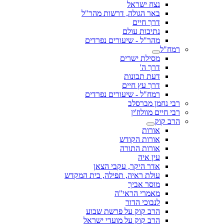
נצח ישראל
באר הגולה, דרשות מהר"ל
דרך חיים
נתיבות עולם
מהר"ל - שיעורים נפרדים
רמח"ל
מסילת ישרים
דרך ה'
דעת תבונות
דרך עץ חיים
רמח"ל - שיעורים נפרדים
רבי נחמן מברסלב
רבי חיים מוולוז'ין
הרב קוק
אורות
אורות הקודש
אורות התורה
עין איה
אדר היקר, עקבי הצאן
עולת ראיה, תפילה, בית המקדש
מוסר אביך
מאמרי הראי"ה
לנבוכי הדור
הרב קוק על פרשת שבוע
הרב קוק על מועדי ישראל