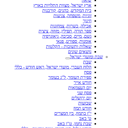
שואה
ארץ ישראל, מצוות התלויות בארץ
בית המקדש, כהנים, קורבנות
זוגיות, משפחה, צניעות
חינוך
אכילה, כשרות, צמחונות
ספר תורה, תפילין, מזוזה, ציצית
גשם, מיים, סביבה, גיאוגרפיה
אומנות, ספורט, פנאי
שאלות ותשובות - הקלטות
נושאים שונים
שבת ומועדי ישראל
שבת
הלוח העברי, מועדי ישראל, ראש חודש - כללי
פסח
ספירת העומר, ל"ג בעומר
חודש אייר
יום העצמאות
פסח שני
יום ירושלים
שבועות
חודש תמוז
י"ז בתמוז, בין המצרים
ט' באב
שבת נחמו, ט"ו באב