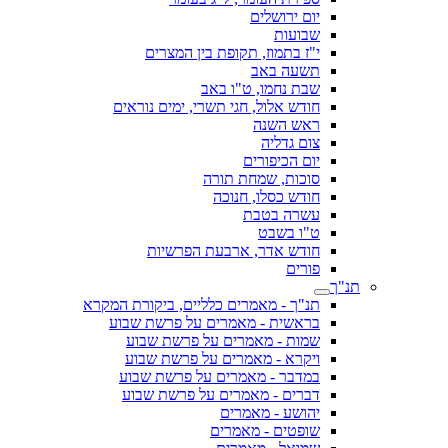
יום ירושלים
שבועות
י"ז בתמוז, תקופת בין המצרים
תשעה באב
שבת נחמו, ט"ו באב
חודש אלול, חגי תשרי, ימים נוראים
ראש השנה
צום גדליה
יום הכיפורים
סוכות, שמחת תורה
חודש כסלו, חנוכה
עשרה בטבת
ט"ו בשבט
חודש אדר, ארבעת הפרשיות
פורים
תנ"ך
תנ"ך - מאמרים כלליים, ביקורת המקרא
בראשית - מאמרים על פרשת שבוע
שמות - מאמרים על פרשת שבוע
ויקרא - מאמרים על פרשת שבוע
במדבר - מאמרים על פרשת שבוע
דברים - מאמרים על פרשת שבוע
יהושע - מאמרים
שופטים - מאמרים