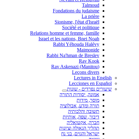
Talmoud
Fondations du judaisme
La prière
Sionisme, l'état d'Israël
Société et politique
Relations homme et femme, famille
Israel et les nations, Bnei Noah
Rabbi Yéhouda Halévy
Maimonide
Rabbi Na'hman de Breslev
Rav Kook
(Rav Askenazi (Manitou
Leçons divers
Lectures in English
Lecciones en Español
שיעורים נפרדים - שונות
אמונה, יסודות התורה
מוסר, מידות
תורה ומדע, אבולוציה
תשובה והלכותיה
דיבור, שפה, אותיות
חברה, אקטואליה
תהליך הגאולה וציונות
ישראל והגוים, בני נח