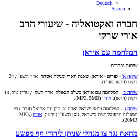
Deutsch
Search
חברה ואקטואליה - שיעורי הרב
אורי שרקי
המלחמה עם איראן
שיחות נפרדות:
שיחה א'
-
פורים - איראן, שאגת הארי ומגילת אסתר
, אדר תשפ"ו, 24
דקות (וידאו ואודיו).
שיחה ב'
-
המלחמה עם איראן כשלב הגאולה
, אדר תשפ"ו, ערוץ טוב, 14
דקות (וידאו).
אודיו
(MP3, 5MB).
שיחה ג'
-
המלחמה ויחסי ישראל וארה"ב
, דיון עם אריאל סנדר, נציג
המפלגה הרפובליקנית בישראל, ניסן תשפ"ו (וידאו).
אודיו
(MP3,
20MB).
מחאה נגד צו מנהלי שניתן ליהודי חף מפשע