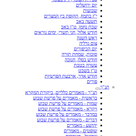
יום ירושלים
שבועות
י"ז בתמוז, תקופת בין המצרים
תשעה באב
שבת נחמו, ט"ו באב
חודש אלול, חגי תשרי, ימים נוראים
ראש השנה
צום גדליה
יום הכיפורים
סוכות, שמחת תורה
חודש כסלו, חנוכה
עשרה בטבת
ט"ו בשבט
חודש אדר, ארבעת הפרשיות
פורים
תנ"ך
תנ"ך - מאמרים כלליים, ביקורת המקרא
בראשית - מאמרים על פרשת שבוע
שמות - מאמרים על פרשת שבוע
ויקרא - מאמרים על פרשת שבוע
במדבר - מאמרים על פרשת שבוע
דברים - מאמרים על פרשת שבוע
יהושע - מאמרים
שופטים - מאמרים