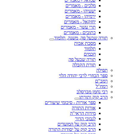
שמואל - מאמרים
מלכים - מאמרים
ישעיהו - מאמרים
ירמיהו - מאמרים
יחזקאל - מאמרים
תרי עשר - מאמרים
כתובים - מאמרים
תורה שבעל פה, משנה, תלמוד
מסכת אבות
תלמוד
חכמים
תורה שבעל פה
תורת הקבלה
תפילה
ספר הכוזרי לרבי יהודה הלוי
רמב"ם
רמח"ל
רבי נחמן מברסלב
הרב קוק ותורתו
ספר אורות - סיכומי שיעורים
אורות התורה
מידות הראי"ה
לנבוכי הדור
הרב קוק על המועדים
הרב קוק על יסודות התורה