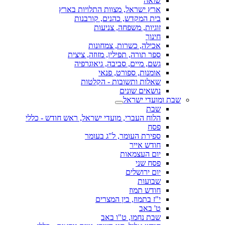
שואה
ארץ ישראל, מצוות התלויות בארץ
בית המקדש, כהנים, קורבנות
זוגיות, משפחה, צניעות
חינוך
אכילה, כשרות, צמחונות
ספר תורה, תפילין, מזוזה, ציצית
גשם, מיים, סביבה, גיאוגרפיה
אומנות, ספורט, פנאי
שאלות ותשובות - הקלטות
נושאים שונים
שבת ומועדי ישראל
שבת
הלוח העברי, מועדי ישראל, ראש חודש - כללי
פסח
ספירת העומר, ל"ג בעומר
חודש אייר
יום העצמאות
פסח שני
יום ירושלים
שבועות
חודש תמוז
י"ז בתמוז, בין המצרים
ט' באב
שבת נחמו, ט"ו באב