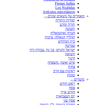
Fiestas Judías
Los Noájidas
Artículos misceláneos
מאמרים על נושאים שונים
יסודות התורה
תורה ומדע
תשובה
חברה ואקטואליה
תהליך הגאולה, ציונות
בית המקדש
שמיטה
ישראל והגוים, בני נח, עבודה זרה
השואה
חינוך
איש ואשה, משפחה
צחוק
ראינות עם הרב
שונות
מועדים
ראש חודש
פסח
חודש אייר
יום העצמאות
פסח שני
ספירת העומר, ל"ג בעומר