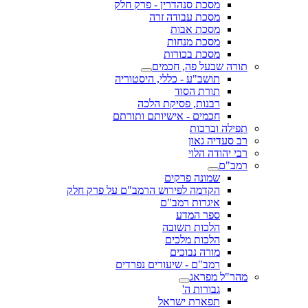
מסכת סנהדרין - פרק חלק
מסכת עבודה זרה
מסכת אבות
מסכת מנחות
מסכת בכורות
תורה שבעל פה, חכמים
תושב"ע - כללי, היסטוריה
תורת הסוד
רבנות, פסיקת הלכה
חכמים - אישיותם ותורתם
תפילה וברכות
רב סעדיה גאון
רבי יהודה הלוי
רמב"ם
שמונה פרקים
הקדמה לפירוש הרמב"ם על פרק חלק
איגרות רמב"ם
ספר המדע
הלכות תשובה
הלכות מלכים
מורה נבוכים
רמב"ם - שיעורים נפרדים
מהר"ל מפראג
גבורות ה'
תפארת ישראל