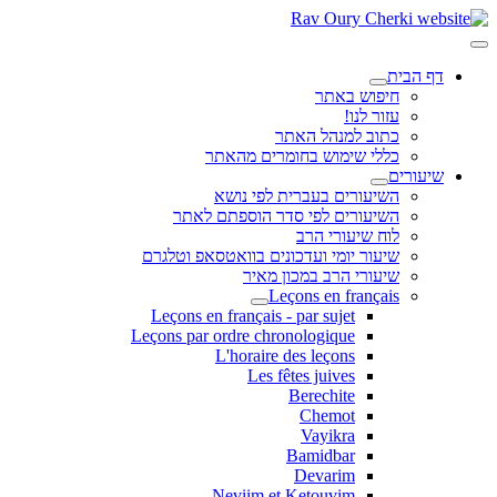
דף הבית
חיפוש באתר
עזור לנו!
כתוב למנהל האתר
כללי שימוש בחומרים מהאתר
שיעורים
השיעורים בעברית לפי נושא
השיעורים לפי סדר הוספתם לאתר
לוח שיעורי הרב
שיעור יומי ועדכונים בוואטסאפ וטלגרם
שיעורי הרב במכון מאיר
Leçons en français
Leçons en français - par sujet
Leçons par ordre chronologique
L'horaire des leçons
Les fêtes juives
Berechite
Chemot
Vayikra
Bamidbar
Devarim
Neviim et Ketouvim