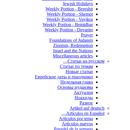
Jewish Holidays
Weekly Portion - Bereshit
Weekly Portion - Shemot
Weekly Portion - Vayikra
Weekly Portion - Bemidbar
Weekly Portion - Devarim
Prayer
Foundations of Judaism
Zionism, Redemption
Israel and the Nations
Miscellaneous articles
Статьи на русском
Статьи по темам
Новые статьи
Еврейские даты и праздники
Недельная глава
Основы иудаизма
Актуалия
Ноахиды
Разное
Artikel auf deutsch
Artículos en Español
Artículos por tema
Artículos nuevos
Parashá de la semana