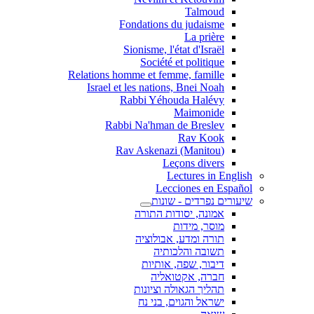
Talmoud
Fondations du judaisme
La prière
Sionisme, l'état d'Israël
Société et politique
Relations homme et femme, famille
Israel et les nations, Bnei Noah
Rabbi Yéhouda Halévy
Maimonide
Rabbi Na'hman de Breslev
Rav Kook
(Rav Askenazi (Manitou
Leçons divers
Lectures in English
Lecciones en Español
שיעורים נפרדים - שונות
אמונה, יסודות התורה
מוסר, מידות
תורה ומדע, אבולוציה
תשובה והלכותיה
דיבור, שפה, אותיות
חברה, אקטואליה
תהליך הגאולה וציונות
ישראל והגוים, בני נח