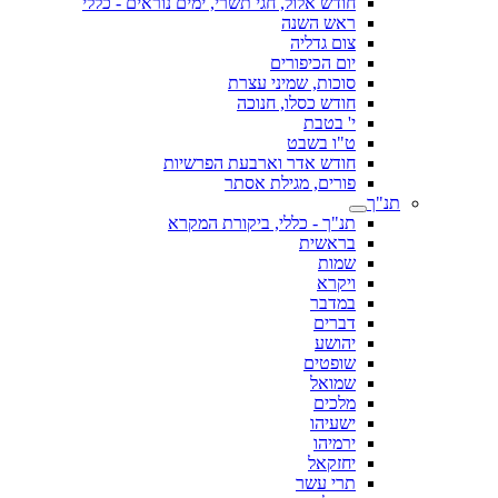
חודש אלול, חגי תשרי, ימים נוראים - כללי
ראש השנה
צום גדליה
יום הכיפורים
סוכות, שמיני עצרת
חודש כסלו, חנוכה
י' בטבת
ט"ו בשבט
חודש אדר וארבעת הפרשיות
פורים, מגילת אסתר
תנ"ך
תנ"ך - כללי, ביקורת המקרא
בראשית
שמות
ויקרא
במדבר
דברים
יהושע
שופטים
שמואל
מלכים
ישעיהו
ירמיהו
יחזקאל
תרי עשר