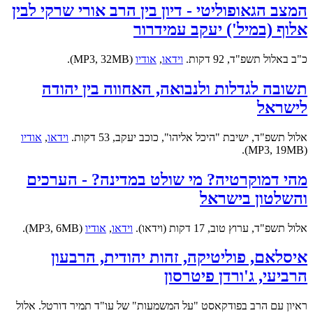
המצב הגאופוליטי - דיון בין הרב אורי שרקי לבין
אלוף (במיל') יעקב עמידרור
כ"ב באלול תשפ"ד, 92 דקות.
וידאו
,
אודיו
(MP3, 32MB).
תשובה לגדלות ולנבואה, האחווה בין יהודה
לישראל
אלול תשפ"ד, ישיבת "היכל אליהו", כוכב יעקב, 53 דקות.
וידאו
,
אודיו
(MP3, 19MB).
מהי דמוקרטיה? מי שולט במדינה? - הערכים
והשלטון בישראל
אלול תשפ"ד, ערוץ טוב, 17 דקות (וידאו).
וידאו
,
אודיו
(MP3, 6MB).
איסלאם, פוליטיקה, זהות יהודית, הרבעון
הרביעי, ג'ורדן פיטרסון
ראיון עם הרב בפודקאסט "על המשמעות" של עו"ד תמיר דורטל. אלול