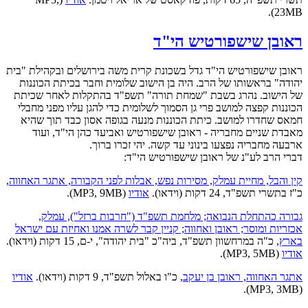
23MB).
ראובן שישפורטיש הי"ד
ראובן שישפורטיש הי"ד גדל בשכונת קרית משה בירושלים ובקהילת "בית
יהודה" בראשותו של הרב. היה בן הישוב שלומית וחבר בכיתת הכוננות
של הישוב. נהרג בשבת "שמחת תורה" תשפ"ד בהתקלות לאחר שכיתת
הכוננות קפצה למושב פרי גן הסמוך לשלומית כדי להגן עליו מפני מחבלי
חמאס שחדרו למושב. כיתת הכוננות מנעה בגופה אסון כבד תוך שהיא
מאבדת שניים מחבריה - ראובן שישפורטיש ואביעד כהן הי"ד, ועוד
ארבעה מחבריה נפצעו בינוני עד קשה. יהי זכרו ברוך.
דברי הרב לע"נ של ראובן שישפורטיש הי"ד:
קין והבל, מחיית עמלק, מסירות נפש, אבלות לפני הקבורה, אתגר האחווה
,
כ"ז בתשרי תשפ"ד, 24 דקות (וידאו).
אודיו
(MP3, 9MB).
גבורה כהתחלת הנבואה; מלחמת תשפ"ד ("חרבות ברזל"), עמלק,
אכזריות ומוסר; ראובן ואחווה; קניין קבר לשרה אמנו ואחיזת עם ישראל
בארץ
, כ"ה במרחשוון תשפ"ד, ביה"כ "בית יהודה", י-ם, 15 דקות (וידאו).
אודיו
(MP3, 5MB).
אתגר האחווה, ראובן בן יעקב
, כ"ו באלול תשפ"ד, 9 דקות (וידאו).
אודיו
(MP3, 3MB).