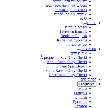
דיני ממונות ונזקין, צדקה
בעלי כוחות, ריפוי אלטרנטיבי
הלוח העברי, תאריכים
אומנות, מוזיקה, ספרות
שונות
ספרים
ספרים בעברית
Livres en français
Books in English
Книги на русском
ספרים לבני נח
אודות הרב
אודות הרב
À propos du Rav Oury Cherki
About Rabbi Oury Cherki
О раве Ури Шерки
Sobre Rabino Oury Cherki
Über Rabbi Oury Cherki
לכתוב לרב
Languages
עברית
Français
English
Русский
Español