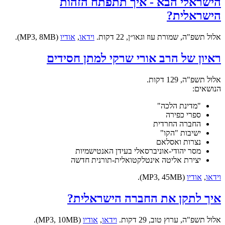
הישראלי הבא - איך תתפתח הזהות
הישראלית?
אלול תשפ"ה, שמורת עוז וגאו״ן, 22 דקות.
וידאו
,
אודיו
(MP3, 8MB).
ראיון של הרב אורי שרקי למתן חסידים
אלול תשפ"ה, 129 דקות.
הנושאים:
"מדינת הלכה"
ספרי כפירה
החברה החרדית
ישיבות "הקו"
נצרות ואסלאם
מסר יהודי-אוניברסאלי בעידן האנטישמיות
יצירת אליטה אינטלקטואלית-תורנית חדשה
וידאו
,
אודיו
(MP3, 45MB).
איך לתקן את החברה הישראלית?
אלול תשפ"ה, ערוץ טוב, 29 דקות.
וידאו
,
אודיו
(MP3, 10MB).