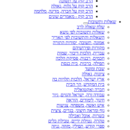
הרב קוק על תשובה
הרב קוק על גלות, גאולה
הרב קוק על חברה, מדינה, מלחמה
הרב קוק - מאמרים שונים
שאלות ותשובות
שלח שאלה לרב
שאלות ותשובות לפי נושא
השאלות והתשובות לפי תאריך
אמונה, תשובה, יסודות התורה
מקורות ופירושיהם
עברית, הלכות דיבור, שמות
חכמים, רבנות, פסיקת הלכה
תפילה, ברכות, בית כנסת
שבת ומועד
ציונות, גאולה
ארץ ישראל, הלכות תלויות בה
בית המקדש, הר הבית
חברה ואקטואליה
עבודה זרה, ישראל והגוים, גיור
חינוך, לימודים, הוראה
איש ואשה, משפחה, צניעות
גוף ומראה חיצוני, בגדים, ציצית
כשרות, אוכל ואכילה
טהרה, נטילת ידיים, טבילת כלים
ספרי קודש, תפילין, מזוזה, גניזה