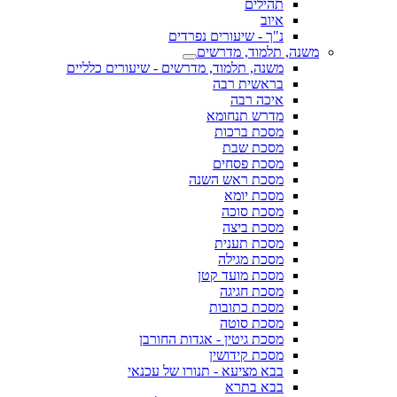
תהילים
איוב
נ"ך - שיעורים נפרדים
משנה, תלמוד, מדרשים
משנה, תלמוד, מדרשים - שיעורים כלליים
בראשית רבה
איכה רבה
מדרש תנחומא
מסכת ברכות
מסכת שבת
מסכת פסחים
מסכת ראש השנה
מסכת יומא
מסכת סוכה
מסכת ביצה
מסכת תענית
מסכת מגילה
מסכת מועד קטן
מסכת חגיגה
מסכת כתובות
מסכת סוטה
מסכת גיטין - אגדות החורבן
מסכת קידושין
בבא מציעא - תנורו של עכנאי
בבא בתרא