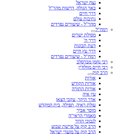
נצח ישראל
באר הגולה, דרשות מהר"ל
דרך חיים
נתיבות עולם
מהר"ל - שיעורים נפרדים
רמח"ל
מסילת ישרים
דרך ה'
דעת תבונות
דרך עץ חיים
רמח"ל - שיעורים נפרדים
רבי נחמן מברסלב
רבי חיים מוולוז'ין
הרב קוק
אורות
אורות הקודש
אורות התורה
עין איה
אדר היקר, עקבי הצאן
עולת ראיה, תפילה, בית המקדש
מוסר אביך
מאמרי הראי"ה
לנבוכי הדור
הרב קוק על פרשת שבוע
הרב קוק על מועדי ישראל