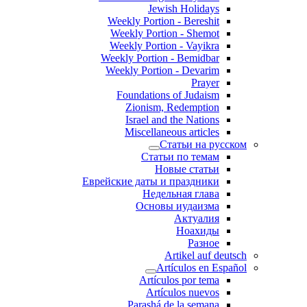
Jewish Holidays
Weekly Portion - Bereshit
Weekly Portion - Shemot
Weekly Portion - Vayikra
Weekly Portion - Bemidbar
Weekly Portion - Devarim
Prayer
Foundations of Judaism
Zionism, Redemption
Israel and the Nations
Miscellaneous articles
Статьи на русском
Статьи по темам
Новые статьи
Еврейские даты и праздники
Недельная глава
Основы иудаизма
Актуалия
Ноахиды
Разное
Artikel auf deutsch
Artículos en Español
Artículos por tema
Artículos nuevos
Parashá de la semana