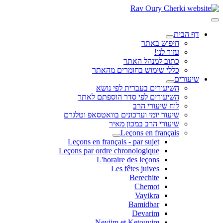
דף הבית
חיפוש באתר
עזור לנו!
כתוב למנהל האתר
כללי שימוש בחומרים מהאתר
שיעורים
השיעורים בעברית לפי נושא
השיעורים לפי סדר הוספתם לאתר
לוח שיעורי הרב
שיעור יומי ועדכונים בוואטסאפ וטלגרם
שיעורי הרב במכון מאיר
Leçons en français
Leçons en français - par sujet
Leçons par ordre chronologique
L'horaire des leçons
Les fêtes juives
Berechite
Chemot
Vayikra
Bamidbar
Devarim
Neviim et Ketouvim