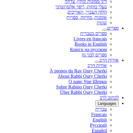
דיני ממונות ונזקין, צדקה
בעלי כוחות, ריפוי אלטרנטיבי
הלוח העברי, תאריכים
אומנות, מוזיקה, ספרות
שונות
ספרים
ספרים בעברית
Livres en français
Books in English
Книги на русском
ספרים לבני נח
אודות הרב
אודות הרב
À propos du Rav Oury Cherki
About Rabbi Oury Cherki
О раве Ури Шерки
Sobre Rabino Oury Cherki
Über Rabbi Oury Cherki
לכתוב לרב
Languages
עברית
Français
English
Русский
Español