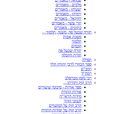
שמואל - מאמרים
מלכים - מאמרים
ישעיהו - מאמרים
ירמיהו - מאמרים
יחזקאל - מאמרים
תרי עשר - מאמרים
כתובים - מאמרים
תורה שבעל פה, משנה, תלמוד
מסכת אבות
תלמוד
חכמים
תורה שבעל פה
תורת הקבלה
תפילה
ספר הכוזרי לרבי יהודה הלוי
רמב"ם
רמח"ל
רבי נחמן מברסלב
הרב קוק ותורתו
ספר אורות - סיכומי שיעורים
אורות התורה
מידות הראי"ה
לנבוכי הדור
הרב קוק על המועדים
הרב קוק על יסודות התורה