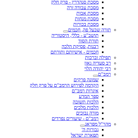
מסכת סנהדרין - פרק חלק
מסכת עבודה זרה
מסכת אבות
מסכת מנחות
מסכת בכורות
תורה שבעל פה, חכמים
תושב"ע - כללי, היסטוריה
תורת הסוד
רבנות, פסיקת הלכה
חכמים - אישיותם ותורתם
תפילה וברכות
רב סעדיה גאון
רבי יהודה הלוי
רמב"ם
שמונה פרקים
הקדמה לפירוש הרמב"ם על פרק חלק
איגרות רמב"ם
ספר המדע
הלכות תשובה
הלכות מלכים
מורה נבוכים
רמב"ם - שיעורים נפרדים
מהר"ל מפראג
גבורות ה'
תפארת ישראל