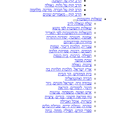
הרב קוק על תשובה
הרב קוק על גלות, גאולה
הרב קוק על חברה, מדינה, מלחמה
הרב קוק - מאמרים שונים
שאלות ותשובות
שלח שאלה לרב
שאלות ותשובות לפי נושא
השאלות והתשובות לפי תאריך
אמונה, תשובה, יסודות התורה
מקורות ופירושיהם
עברית, הלכות דיבור, שמות
חכמים, רבנות, פסיקת הלכה
תפילה, ברכות, בית כנסת
שבת ומועד
ציונות, גאולה
ארץ ישראל, הלכות תלויות בה
בית המקדש, הר הבית
חברה ואקטואליה
עבודה זרה, ישראל והגוים, גיור
חינוך, לימודים, הוראה
איש ואשה, משפחה, צניעות
גוף ומראה חיצוני, בגדים, ציצית
כשרות, אוכל ואכילה
טהרה, נטילת ידיים, טבילת כלים
ספרי קודש, תפילין, מזוזה, גניזה