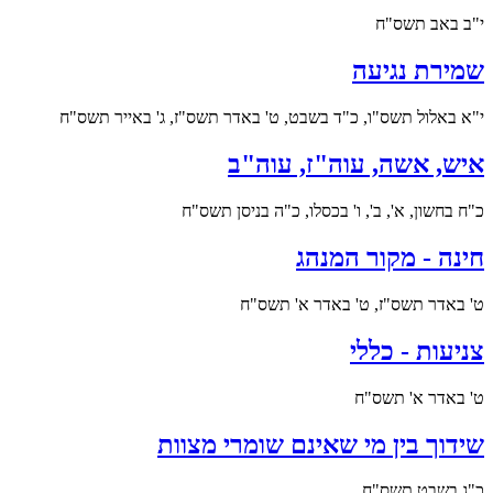
י"ב באב תשס"ח
שמירת נגיעה
י"א באלול תשס"ו, כ"ד בשבט, ט' באדר תשס"ז, ג' באייר תשס"ח
איש, אשה, עוה"ז, עוה"ב
כ"ח בחשון, א', ב', ו' בכסלו, כ"ה בניסן תשס"ח
חינה - מקור המנהג
ט' באדר תשס"ז, ט' באדר א' תשס"ח
צניעות - כללי
ט' באדר א' תשס"ח
שידוך בין מי שאינם שומרי מצוות
כ"ג בשבט תשס"ח