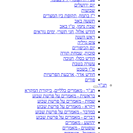
יום ירושלים
שבועות
י"ז בתמוז, תקופת בין המצרים
תשעה באב
שבת נחמו, ט"ו באב
חודש אלול, חגי תשרי, ימים נוראים
ראש השנה
צום גדליה
יום הכיפורים
סוכות, שמחת תורה
חודש כסלו, חנוכה
עשרה בטבת
ט"ו בשבט
חודש אדר, ארבעת הפרשיות
פורים
תנ"ך
תנ"ך - מאמרים כלליים, ביקורת המקרא
בראשית - מאמרים על פרשת שבוע
שמות - מאמרים על פרשת שבוע
ויקרא - מאמרים על פרשת שבוע
במדבר - מאמרים על פרשת שבוע
דברים - מאמרים על פרשת שבוע
יהושע - מאמרים
שופטים - מאמרים