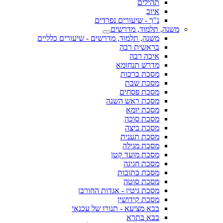
תהילים
איוב
נ"ך - שיעורים נפרדים
משנה, תלמוד, מדרשים
משנה, תלמוד, מדרשים - שיעורים כלליים
בראשית רבה
איכה רבה
מדרש תנחומא
מסכת ברכות
מסכת שבת
מסכת פסחים
מסכת ראש השנה
מסכת יומא
מסכת סוכה
מסכת ביצה
מסכת תענית
מסכת מגילה
מסכת מועד קטן
מסכת חגיגה
מסכת כתובות
מסכת סוטה
מסכת גיטין - אגדות החורבן
מסכת קידושין
בבא מציעא - תנורו של עכנאי
בבא בתרא