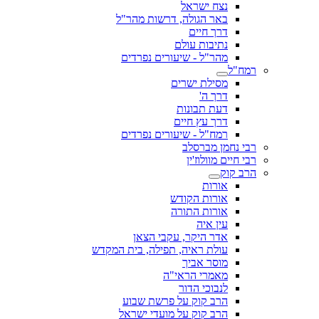
נצח ישראל
באר הגולה, דרשות מהר"ל
דרך חיים
נתיבות עולם
מהר"ל - שיעורים נפרדים
רמח"ל
מסילת ישרים
דרך ה'
דעת תבונות
דרך עץ חיים
רמח"ל - שיעורים נפרדים
רבי נחמן מברסלב
רבי חיים מוולוז'ין
הרב קוק
אורות
אורות הקודש
אורות התורה
עין איה
אדר היקר, עקבי הצאן
עולת ראיה, תפילה, בית המקדש
מוסר אביך
מאמרי הראי"ה
לנבוכי הדור
הרב קוק על פרשת שבוע
הרב קוק על מועדי ישראל