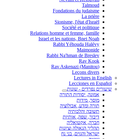
Talmoud
Fondations du judaisme
La prière
Sionisme, l'état d'Israël
Société et politique
Relations homme et femme, famille
Israel et les nations, Bnei Noah
Rabbi Yéhouda Halévy
Maimonide
Rabbi Na'hman de Breslev
Rav Kook
(Rav Askenazi (Manitou
Leçons divers
Lectures in English
Lecciones en Español
שיעורים נפרדים - שונות
אמונה, יסודות התורה
מוסר, מידות
תורה ומדע, אבולוציה
תשובה והלכותיה
דיבור, שפה, אותיות
חברה, אקטואליה
תהליך הגאולה וציונות
ישראל והגוים, בני נח