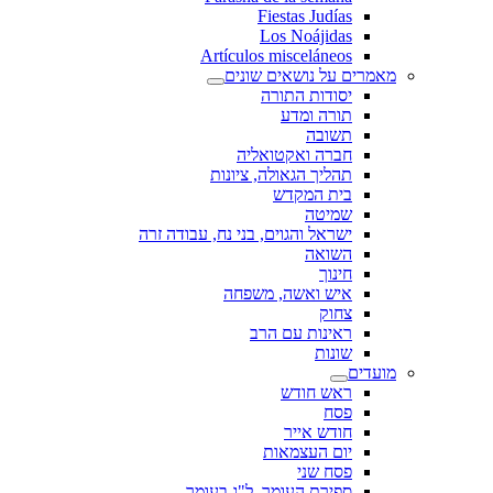
Fiestas Judías
Los Noájidas
Artículos misceláneos
מאמרים על נושאים שונים
יסודות התורה
תורה ומדע
תשובה
חברה ואקטואליה
תהליך הגאולה, ציונות
בית המקדש
שמיטה
ישראל והגוים, בני נח, עבודה זרה
השואה
חינוך
איש ואשה, משפחה
צחוק
ראינות עם הרב
שונות
מועדים
ראש חודש
פסח
חודש אייר
יום העצמאות
פסח שני
ספירת העומר, ל"ג בעומר