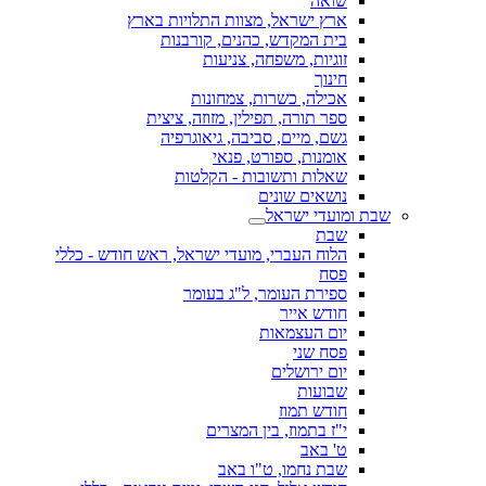
שואה
ארץ ישראל, מצוות התלויות בארץ
בית המקדש, כהנים, קורבנות
זוגיות, משפחה, צניעות
חינוך
אכילה, כשרות, צמחונות
ספר תורה, תפילין, מזוזה, ציצית
גשם, מיים, סביבה, גיאוגרפיה
אומנות, ספורט, פנאי
שאלות ותשובות - הקלטות
נושאים שונים
שבת ומועדי ישראל
שבת
הלוח העברי, מועדי ישראל, ראש חודש - כללי
פסח
ספירת העומר, ל"ג בעומר
חודש אייר
יום העצמאות
פסח שני
יום ירושלים
שבועות
חודש תמוז
י"ז בתמוז, בין המצרים
ט' באב
שבת נחמו, ט"ו באב