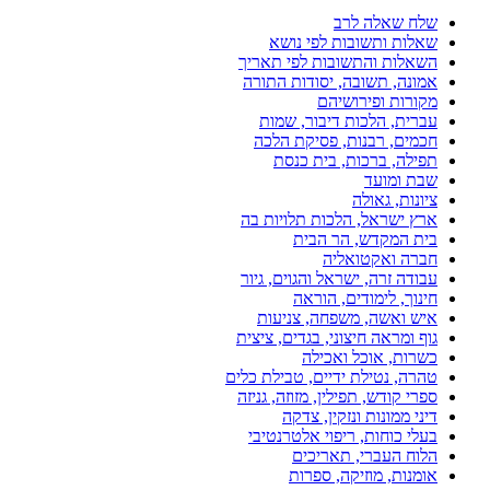
שלח שאלה לרב
שאלות ותשובות לפי נושא
השאלות והתשובות לפי תאריך
אמונה, תשובה, יסודות התורה
מקורות ופירושיהם
עברית, הלכות דיבור, שמות
חכמים, רבנות, פסיקת הלכה
תפילה, ברכות, בית כנסת
שבת ומועד
ציונות, גאולה
ארץ ישראל, הלכות תלויות בה
בית המקדש, הר הבית
חברה ואקטואליה
עבודה זרה, ישראל והגוים, גיור
חינוך, לימודים, הוראה
איש ואשה, משפחה, צניעות
גוף ומראה חיצוני, בגדים, ציצית
כשרות, אוכל ואכילה
טהרה, נטילת ידיים, טבילת כלים
ספרי קודש, תפילין, מזוזה, גניזה
דיני ממונות ונזקין, צדקה
בעלי כוחות, ריפוי אלטרנטיבי
הלוח העברי, תאריכים
אומנות, מוזיקה, ספרות