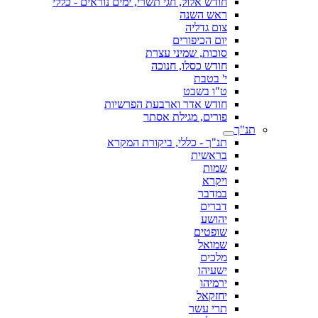
חודש אלול, חגי תשרי, ימים נוראים - כללי
ראש השנה
צום גדליה
יום הכיפורים
סוכות, שמיני עצרת
חודש כסלו, חנוכה
י' בטבת
ט"ו בשבט
חודש אדר וארבעת הפרשיות
פורים, מגילת אסתר
תנ"ך
תנ"ך - כללי, ביקורת המקרא
בראשית
שמות
ויקרא
במדבר
דברים
יהושע
שופטים
שמואל
מלכים
ישעיהו
ירמיהו
יחזקאל
תרי עשר