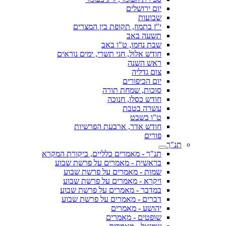
יום ירושלים
שבועות
י"ז בתמוז, תקופת בין המצרים
תשעה באב
שבת נחמו, ט"ו באב
חודש אלול, חגי תשרי, ימים נוראים
ראש השנה
צום גדליה
יום הכיפורים
סוכות, שמחת תורה
חודש כסלו, חנוכה
עשרה בטבת
ט"ו בשבט
חודש אדר, ארבעת הפרשיות
פורים
תנ"ך
תנ"ך - מאמרים כלליים, ביקורת המקרא
בראשית - מאמרים על פרשת שבוע
שמות - מאמרים על פרשת שבוע
ויקרא - מאמרים על פרשת שבוע
במדבר - מאמרים על פרשת שבוע
דברים - מאמרים על פרשת שבוע
יהושע - מאמרים
שופטים - מאמרים