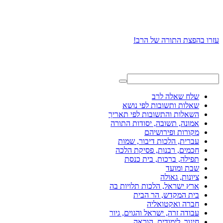
עזרו בהפצת התורה של הרב!
שלח שאלה לרב
שאלות ותשובות לפי נושא
השאלות והתשובות לפי תאריך
אמונה, תשובה, יסודות התורה
מקורות ופירושיהם
עברית, הלכות דיבור, שמות
חכמים, רבנות, פסיקת הלכה
תפילה, ברכות, בית כנסת
שבת ומועד
ציונות, גאולה
ארץ ישראל, הלכות תלויות בה
בית המקדש, הר הבית
חברה ואקטואליה
עבודה זרה, ישראל והגוים, גיור
חינוך, לימודים, הוראה