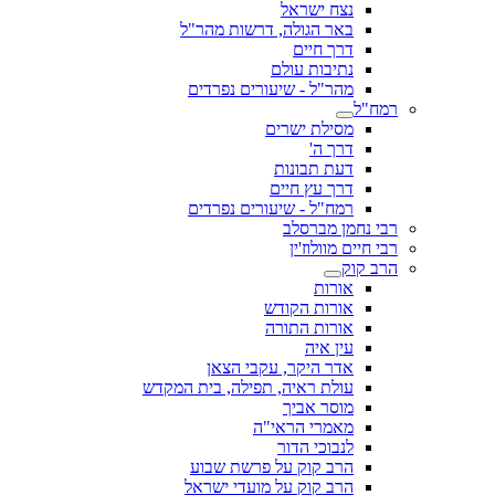
נצח ישראל
באר הגולה, דרשות מהר"ל
דרך חיים
נתיבות עולם
מהר"ל - שיעורים נפרדים
רמח"ל
מסילת ישרים
דרך ה'
דעת תבונות
דרך עץ חיים
רמח"ל - שיעורים נפרדים
רבי נחמן מברסלב
רבי חיים מוולוז'ין
הרב קוק
אורות
אורות הקודש
אורות התורה
עין איה
אדר היקר, עקבי הצאן
עולת ראיה, תפילה, בית המקדש
מוסר אביך
מאמרי הראי"ה
לנבוכי הדור
הרב קוק על פרשת שבוע
הרב קוק על מועדי ישראל