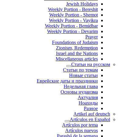
Jewish Holidays
Weekly Portion - Bereshit
Weekly Portion - Shemot
Weekly Portion - Vayikra
Weekly Portion - Bemidbar
Weekly Portion - Devarim
Prayer
Foundations of Judaism
Zionism, Redemption
Israel and the Nations
Miscellaneous articles
Статьи на русском
Статьи по темам
Новые статьи
Еврейские даты и праздники
Недельная глава
Основы иудаизма
Актуалия
Ноахиды
Разное
Artikel auf deutsch
Artículos en Español
Artículos por tema
Artículos nuevos
Parashá de la semana