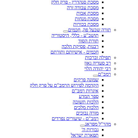
מסכת סנהדרין - פרק חלק
מסכת עבודה זרה
מסכת אבות
מסכת מנחות
מסכת בכורות
תורה שבעל פה, חכמים
תושב"ע - כללי, היסטוריה
תורת הסוד
רבנות, פסיקת הלכה
חכמים - אישיותם ותורתם
תפילה וברכות
רב סעדיה גאון
רבי יהודה הלוי
רמב"ם
שמונה פרקים
הקדמה לפירוש הרמב"ם על פרק חלק
איגרות רמב"ם
ספר המדע
הלכות תשובה
הלכות מלכים
מורה נבוכים
רמב"ם - שיעורים נפרדים
מהר"ל מפראג
גבורות ה'
תפארת ישראל