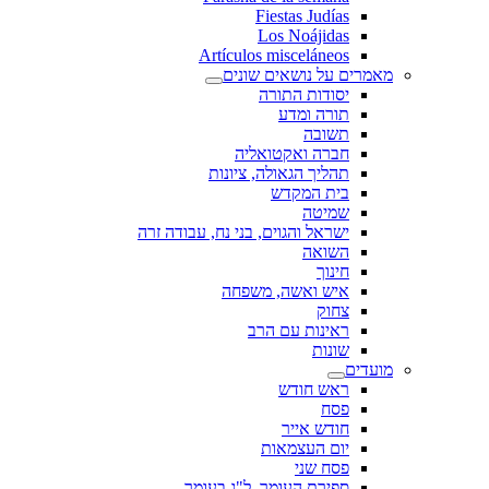
Fiestas Judías
Los Noájidas
Artículos misceláneos
מאמרים על נושאים שונים
יסודות התורה
תורה ומדע
תשובה
חברה ואקטואליה
תהליך הגאולה, ציונות
בית המקדש
שמיטה
ישראל והגוים, בני נח, עבודה זרה
השואה
חינוך
איש ואשה, משפחה
צחוק
ראינות עם הרב
שונות
מועדים
ראש חודש
פסח
חודש אייר
יום העצמאות
פסח שני
ספירת העומר, ל"ג בעומר