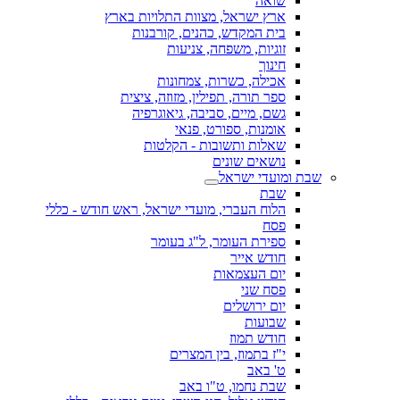
שואה
ארץ ישראל, מצוות התלויות בארץ
בית המקדש, כהנים, קורבנות
זוגיות, משפחה, צניעות
חינוך
אכילה, כשרות, צמחונות
ספר תורה, תפילין, מזוזה, ציצית
גשם, מיים, סביבה, גיאוגרפיה
אומנות, ספורט, פנאי
שאלות ותשובות - הקלטות
נושאים שונים
שבת ומועדי ישראל
שבת
הלוח העברי, מועדי ישראל, ראש חודש - כללי
פסח
ספירת העומר, ל"ג בעומר
חודש אייר
יום העצמאות
פסח שני
יום ירושלים
שבועות
חודש תמוז
י"ז בתמוז, בין המצרים
ט' באב
שבת נחמו, ט"ו באב