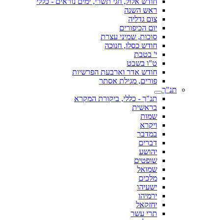
חודש אלול, חגי תשרי, ימים נוראים - כללי
ראש השנה
צום גדליה
יום הכיפורים
סוכות, שמיני עצרת
חודש כסלו, חנוכה
י' בטבת
ט"ו בשבט
חודש אדר וארבעת הפרשיות
פורים, מגילת אסתר
תנ"ך
תנ"ך - כללי, ביקורת המקרא
בראשית
שמות
ויקרא
במדבר
דברים
יהושע
שופטים
שמואל
מלכים
ישעיהו
ירמיהו
יחזקאל
תרי עשר