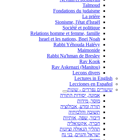
Talmoud
Fondations du judaisme
La prière
Sionisme, l'état d'Israël
Société et politique
Relations homme et femme, famille
Israel et les nations, Bnei Noah
Rabbi Yéhouda Halévy
Maimonide
Rabbi Na'hman de Breslev
Rav Kook
(Rav Askenazi (Manitou
Leçons divers
Lectures in English
Lecciones en Español
שיעורים נפרדים - שונות
אמונה, יסודות התורה
מוסר, מידות
תורה ומדע, אבולוציה
תשובה והלכותיה
דיבור, שפה, אותיות
חברה, אקטואליה
תהליך הגאולה וציונות
ישראל והגוים, בני נח