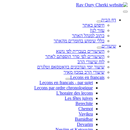
דף הבית
חיפוש באתר
עזור לנו!
כתוב למנהל האתר
כללי שימוש בחומרים מהאתר
שיעורים
השיעורים בעברית לפי נושא
השיעורים לפי סדר הוספתם לאתר
לוח שיעורי הרב
שיעור יומי ועדכונים בוואטסאפ וטלגרם
שיעורי הרב במכון מאיר
Leçons en français
Leçons en français - par sujet
Leçons par ordre chronologique
L'horaire des leçons
Les fêtes juives
Berechite
Chemot
Vayikra
Bamidbar
Devarim
Neviim et Ketouvim