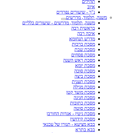
תהילים
איוב
נ"ך - שיעורים נפרדים
משנה, תלמוד, מדרשים
משנה, תלמוד, מדרשים - שיעורים כלליים
בראשית רבה
איכה רבה
מדרש תנחומא
מסכת ברכות
מסכת שבת
מסכת פסחים
מסכת ראש השנה
מסכת יומא
מסכת סוכה
מסכת ביצה
מסכת תענית
מסכת מגילה
מסכת מועד קטן
מסכת חגיגה
מסכת כתובות
מסכת סוטה
מסכת גיטין - אגדות החורבן
מסכת קידושין
בבא מציעא - תנורו של עכנאי
בבא בתרא