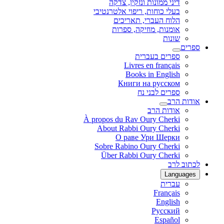
דיני ממונות ונזקין, צדקה
בעלי כוחות, ריפוי אלטרנטיבי
הלוח העברי, תאריכים
אומנות, מוזיקה, ספרות
שונות
ספרים
ספרים בעברית
Livres en français
Books in English
Книги на русском
ספרים לבני נח
אודות הרב
אודות הרב
À propos du Rav Oury Cherki
About Rabbi Oury Cherki
О раве Ури Шерки
Sobre Rabino Oury Cherki
Über Rabbi Oury Cherki
לכתוב לרב
Languages
עברית
Français
English
Русский
Español