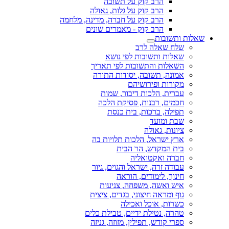
הרב קוק על תשובה
הרב קוק על גלות, גאולה
הרב קוק על חברה, מדינה, מלחמה
הרב קוק - מאמרים שונים
שאלות ותשובות
שלח שאלה לרב
שאלות ותשובות לפי נושא
השאלות והתשובות לפי תאריך
אמונה, תשובה, יסודות התורה
מקורות ופירושיהם
עברית, הלכות דיבור, שמות
חכמים, רבנות, פסיקת הלכה
תפילה, ברכות, בית כנסת
שבת ומועד
ציונות, גאולה
ארץ ישראל, הלכות תלויות בה
בית המקדש, הר הבית
חברה ואקטואליה
עבודה זרה, ישראל והגוים, גיור
חינוך, לימודים, הוראה
איש ואשה, משפחה, צניעות
גוף ומראה חיצוני, בגדים, ציצית
כשרות, אוכל ואכילה
טהרה, נטילת ידיים, טבילת כלים
ספרי קודש, תפילין, מזוזה, גניזה