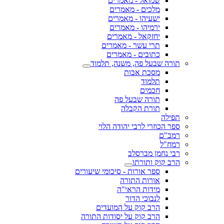
שמואל - מאמרים
מלכים - מאמרים
ישעיהו - מאמרים
ירמיהו - מאמרים
יחזקאל - מאמרים
תרי עשר - מאמרים
כתובים - מאמרים
תורה שבעל פה, משנה, תלמוד
מסכת אבות
תלמוד
חכמים
תורה שבעל פה
תורת הקבלה
תפילה
ספר הכוזרי לרבי יהודה הלוי
רמב"ם
רמח"ל
רבי נחמן מברסלב
הרב קוק ותורתו
ספר אורות - סיכומי שיעורים
אורות התורה
מידות הראי"ה
לנבוכי הדור
הרב קוק על המועדים
הרב קוק על יסודות התורה