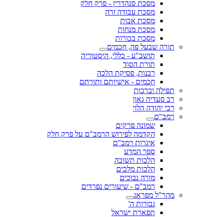
מסכת סנהדרין - פרק חלק
מסכת עבודה זרה
מסכת אבות
מסכת מנחות
מסכת בכורות
תורה שבעל פה, חכמים
תושב"ע - כללי, היסטוריה
תורת הסוד
רבנות, פסיקת הלכה
חכמים - אישיותם ותורתם
תפילה וברכות
רב סעדיה גאון
רבי יהודה הלוי
רמב"ם
שמונה פרקים
הקדמה לפירוש הרמב"ם על פרק חלק
איגרות רמב"ם
ספר המדע
הלכות תשובה
הלכות מלכים
מורה נבוכים
רמב"ם - שיעורים נפרדים
מהר"ל מפראג
גבורות ה'
תפארת ישראל