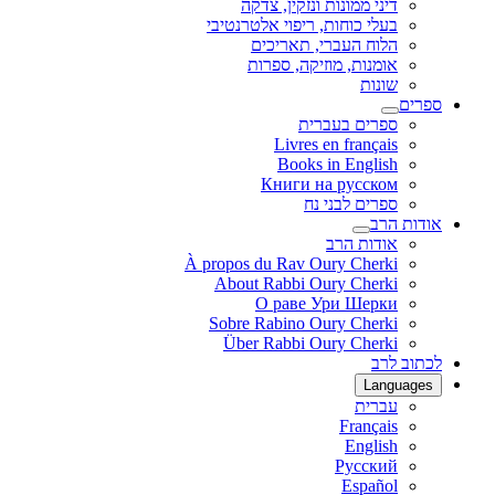
דיני ממונות ונזקין, צדקה
בעלי כוחות, ריפוי אלטרנטיבי
הלוח העברי, תאריכים
אומנות, מוזיקה, ספרות
שונות
ספרים
ספרים בעברית
Livres en français
Books in English
Книги на русском
ספרים לבני נח
אודות הרב
אודות הרב
À propos du Rav Oury Cherki
About Rabbi Oury Cherki
О раве Ури Шерки
Sobre Rabino Oury Cherki
Über Rabbi Oury Cherki
לכתוב לרב
Languages
עברית
Français
English
Русский
Español