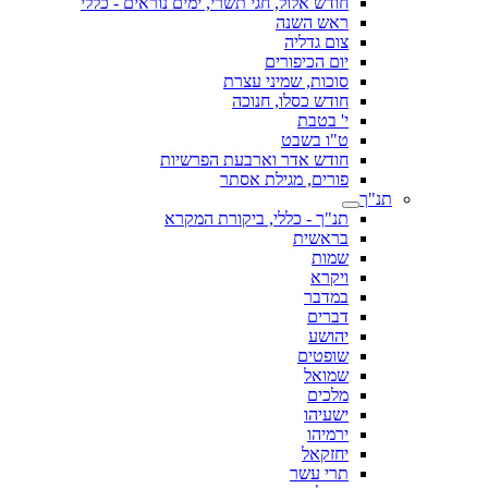
חודש אלול, חגי תשרי, ימים נוראים - כללי
ראש השנה
צום גדליה
יום הכיפורים
סוכות, שמיני עצרת
חודש כסלו, חנוכה
י' בטבת
ט"ו בשבט
חודש אדר וארבעת הפרשיות
פורים, מגילת אסתר
תנ"ך
תנ"ך - כללי, ביקורת המקרא
בראשית
שמות
ויקרא
במדבר
דברים
יהושע
שופטים
שמואל
מלכים
ישעיהו
ירמיהו
יחזקאל
תרי עשר