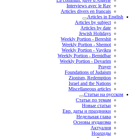
La commun. juive d'Algérie
Interviews avec le Rav
Articles divers en français
Articles in English
Articles by subject
Articles by date
Jewish Holidays
Weekly Portion - Bereshit
Weekly Portion - Shemot
Weekly Portion - Vayikra
Weekly Portion - Bemidbar
Weekly Portion - Devarim
Prayer
Foundations of Judaism
Zionism, Redemption
Israel and the Nations
Miscellaneous articles
Статьи на русском
Статьи по темам
Новые статьи
Евр. даты и праздники
Недельная глава
Основы иудаизма
Актуалия
Ноахиды