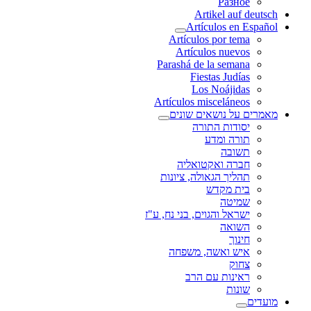
Разное
Artikel auf deutsch
Artículos en Español
Artículos por tema
Artículos nuevos
Parashá de la semana
Fiestas Judías
Los Noájidas
Artículos misceláneos
מאמרים על נושאים שונים
יסודות התורה
תורה ומדע
תשובה
חברה ואקטואליה
תהליך הגאולה, ציונות
בית מקדש
שמיטה
ישראל והגוים, בני נח, ע"ז
השואה
חינוך
איש ואשה, משפחה
צחוק
ראינות עם הרב
שונות
מועדים