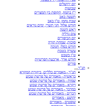
יום ירושלים
שבועות
י"ז בתמוז, תקופת בין המצרים
תשעה באב
שבת נחמו, ט"ו באב
חודש אלול, חגי תשרי, ימים נוראים
ראש השנה
צום גדליה
יום הכיפורים
סוכות, שמחת תורה
חודש כסלו, חנוכה
עשרה בטבת
ט"ו בשבט
חודש אדר, ארבעת הפרשיות
פורים
תנ"ך
תנ"ך - מאמרים כלליים, ביקורת המקרא
בראשית - מאמרים על פרשת שבוע
שמות - מאמרים על פרשת שבוע
ויקרא - מאמרים על פרשת שבוע
במדבר - מאמרים על פרשת שבוע
דברים - מאמרים על פרשת שבוע
יהושע - מאמרים
שופטים - מאמרים