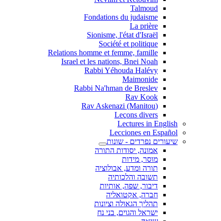
Talmoud
Fondations du judaisme
La prière
Sionisme, l'état d'Israël
Société et politique
Relations homme et femme, famille
Israel et les nations, Bnei Noah
Rabbi Yéhouda Halévy
Maimonide
Rabbi Na'hman de Breslev
Rav Kook
(Rav Askenazi (Manitou
Leçons divers
Lectures in English
Lecciones en Español
שיעורים נפרדים - שונות
אמונה, יסודות התורה
מוסר, מידות
תורה ומדע, אבולוציה
תשובה והלכותיה
דיבור, שפה, אותיות
חברה, אקטואליה
תהליך הגאולה וציונות
ישראל והגוים, בני נח