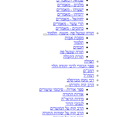
שמואל - מאמרים
מלכים - מאמרים
ישעיהו - מאמרים
ירמיהו - מאמרים
יחזקאל - מאמרים
תרי עשר - מאמרים
כתובים - מאמרים
תורה שבעל פה, משנה, תלמוד
מסכת אבות
תלמוד
חכמים
תורה שבעל פה
תורת הקבלה
תפילה
ספר הכוזרי לרבי יהודה הלוי
רמב"ם
רמח"ל
רבי נחמן מברסלב
הרב קוק ותורתו
ספר אורות - סיכומי שיעורים
אורות התורה
מידות הראי"ה
לנבוכי הדור
הרב קוק על המועדים
הרב קוק על יסודות התורה