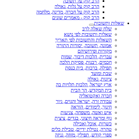
הרב קוק על תשובה
הרב קוק על גלות, גאולה
הרב קוק על חברה, מדינה, מלחמה
הרב קוק - מאמרים שונים
שאלות ותשובות
שלח שאלה לרב
שאלות ותשובות לפי נושא
השאלות והתשובות לפי תאריך
אמונה, תשובה, יסודות התורה
מקורות ופירושיהם
עברית, הלכות דיבור, שמות
חכמים, רבנות, פסיקת הלכה
תפילה, ברכות, בית כנסת
שבת ומועד
ציונות, גאולה
ארץ ישראל, הלכות תלויות בה
בית המקדש, הר הבית
חברה ואקטואליה
עבודה זרה, ישראל והגוים, גיור
חינוך, לימודים, הוראה
איש ואשה, משפחה, צניעות
גוף ומראה חיצוני, בגדים, ציצית
כשרות, אוכל ואכילה
טהרה, נטילת ידיים, טבילת כלים
ספרי קודש, תפילין, מזוזה, גניזה