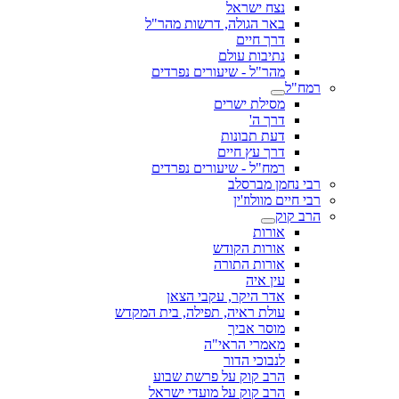
נצח ישראל
באר הגולה, דרשות מהר"ל
דרך חיים
נתיבות עולם
מהר"ל - שיעורים נפרדים
רמח"ל
מסילת ישרים
דרך ה'
דעת תבונות
דרך עץ חיים
רמח"ל - שיעורים נפרדים
רבי נחמן מברסלב
רבי חיים מוולוז'ין
הרב קוק
אורות
אורות הקודש
אורות התורה
עין איה
אדר היקר, עקבי הצאן
עולת ראיה, תפילה, בית המקדש
מוסר אביך
מאמרי הראי"ה
לנבוכי הדור
הרב קוק על פרשת שבוע
הרב קוק על מועדי ישראל