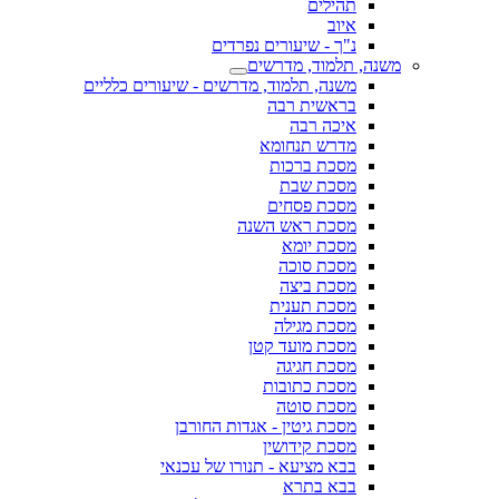
תהילים
איוב
נ"ך - שיעורים נפרדים
משנה, תלמוד, מדרשים
משנה, תלמוד, מדרשים - שיעורים כלליים
בראשית רבה
איכה רבה
מדרש תנחומא
מסכת ברכות
מסכת שבת
מסכת פסחים
מסכת ראש השנה
מסכת יומא
מסכת סוכה
מסכת ביצה
מסכת תענית
מסכת מגילה
מסכת מועד קטן
מסכת חגיגה
מסכת כתובות
מסכת סוטה
מסכת גיטין - אגדות החורבן
מסכת קידושין
בבא מציעא - תנורו של עכנאי
בבא בתרא