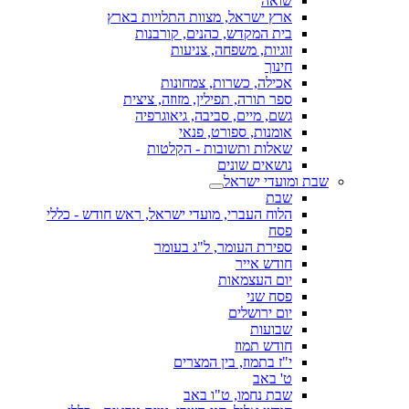
שואה
ארץ ישראל, מצוות התלויות בארץ
בית המקדש, כהנים, קורבנות
זוגיות, משפחה, צניעות
חינוך
אכילה, כשרות, צמחונות
ספר תורה, תפילין, מזוזה, ציצית
גשם, מיים, סביבה, גיאוגרפיה
אומנות, ספורט, פנאי
שאלות ותשובות - הקלטות
נושאים שונים
שבת ומועדי ישראל
שבת
הלוח העברי, מועדי ישראל, ראש חודש - כללי
פסח
ספירת העומר, ל"ג בעומר
חודש אייר
יום העצמאות
פסח שני
יום ירושלים
שבועות
חודש תמוז
י"ז בתמוז, בין המצרים
ט' באב
שבת נחמו, ט"ו באב