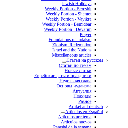
Jewish Holidays
Weekly Portion - Bereshit
Weekly Portion - Shemot
Weekly Portion - Vayikra
Weekly Portion - Bemidbar
Weekly Portion - Devarim
Prayer
Foundations of Judaism
Zionism, Redemption
Israel and the Nations
Miscellaneous articles
Статьи на русском
Статьи по темам
Новые статьи
Еврейские даты и праздники
Недельная глава
Основы иудаизма
Актуалия
Ноахиды
Разное
Artikel auf deutsch
Artículos en Español
Artículos por tema
Artículos nuevos
Parashá de la semana