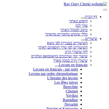
דף הבית
חיפוש באתר
עזור לנו!
כתוב למנהל האתר
כללי שימוש בחומרים מהאתר
שיעורים
השיעורים בעברית לפי נושא
השיעורים לפי סדר הוספתם לאתר
לוח שיעורי הרב
שיעור יומי ועדכונים בוואטסאפ וטלגרם
שיעורי הרב במכון מאיר
Leçons en français
Leçons en français - par sujet
Leçons par ordre chronologique
L'horaire des leçons
Les fêtes juives
Berechite
Chemot
Vayikra
Bamidbar
Devarim
Neviim et Ketouvim