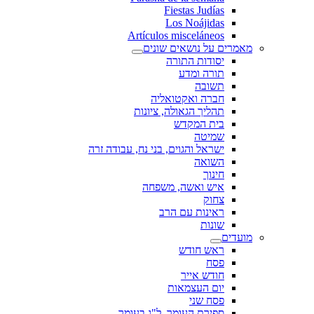
Fiestas Judías
Los Noájidas
Artículos misceláneos
מאמרים על נושאים שונים
יסודות התורה
תורה ומדע
תשובה
חברה ואקטואליה
תהליך הגאולה, ציונות
בית המקדש
שמיטה
ישראל והגוים, בני נח, עבודה זרה
השואה
חינוך
איש ואשה, משפחה
צחוק
ראינות עם הרב
שונות
מועדים
ראש חודש
פסח
חודש אייר
יום העצמאות
פסח שני
ספירת העומר, ל"ג בעומר