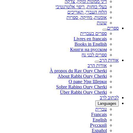
דיני ממונות ונזקין, צדקה
בעלי כוחות, ריפוי אלטרנטיבי
הלוח העברי, תאריכים
אומנות, מוזיקה, ספרות
שונות
ספרים
ספרים בעברית
Livres en français
Books in English
Книги на русском
ספרים לבני נח
אודות הרב
אודות הרב
À propos du Rav Oury Cherki
About Rabbi Oury Cherki
О раве Ури Шерки
Sobre Rabino Oury Cherki
Über Rabbi Oury Cherki
לכתוב לרב
Languages
עברית
Français
English
Русский
Español