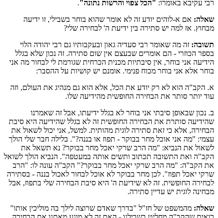
רבי עקיבא באומרו:
"הכל צפוי והרשות נתונה"
.
שאלה:
אם א-לוהים יודע זה לא אומר שהוא בוחר בשבילי, זו ידיעה
מבחוץ. אז למה יש סתירה בין ידיעת ה' לבחירה שלי?
תשובה:
זה מה שאומר רבי סעדיה גאון ובעקבותיו גם רבי יהודה הלוי
בספר הכוזרי - הם אומרים שבעצם אין שום סתירה. זה נכון שלא בגלל
הידיעה אני בוחר, אין סיבתיות מכנית הכרחית שגורמת לי לבחור מה אני
בוחר אלא אני בוחר מכוח פנימי. אומנם יש קושיות על ההסבר:
א. הקב"ה הוא לא רק יודע את הכל, אלא הוא גם מנהיג את העולם, וזה
עוד יותר סותר את הבחירה החופשית מהידיעה שלו.
ב. נכון שבאופן סיבתי אני בוחר לא בגלל ידיעתו, אבל זה שאמרנו
שהידיעה סותרת את הבחירה החופשית זה לא בגלל שהידיעה היא סיבת
הבחירה, אלא כי זאת סתירה לוגית מהותית. למשל, אני יכול לשאול את
עצמי: "מה אני אוכל מחר בבוקר - תפוז או בננה?". בלילה חבר שלי הולך
לשאול את הנביא: "מה הרב שרקי יאכל מחר בבוקר? נא תשאל את
הקב"ה ואת התשובה תכתוב ותשים אותה במעטפה". הנביא הולך לשואל
את הקב"ה: "מה הרב שרקי יאכל מחר בבוקר?" הקב"ה עונה לו: "הרב
שרקי יאכל תפוז". לכן מחר בבוקר לא אוכל לבחור לאכול בננה - בסתירה
לבחירה החופשית. זה לא שידיעת ה' היא סיבת הבחירה שלי בתפוז, אבל
מבחינה לוגית יש עדיין סתירה.
שאלה:
מהמשפט של חז"ל "בדרך שאדם שרוצה לילך בה מוליכין אותו"
רואים שהקב"ה מחליט בשבילנו - האם זה לא מונע מאתנו את הבחירה