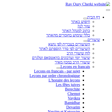
דף הבית
חיפוש באתר
עזור לנו!
כתוב למנהל האתר
כללי שימוש בחומרים מהאתר
שיעורים
השיעורים בעברית לפי נושא
השיעורים לפי סדר הוספתם לאתר
לוח שיעורי הרב
שיעור יומי ועדכונים בוואטסאפ וטלגרם
שיעורי הרב במכון מאיר
Leçons en français
Leçons en français - par sujet
Leçons par ordre chronologique
L'horaire des leçons
Les fêtes juives
Berechite
Chemot
Vayikra
Bamidbar
Devarim
Neviim et Ketouvim