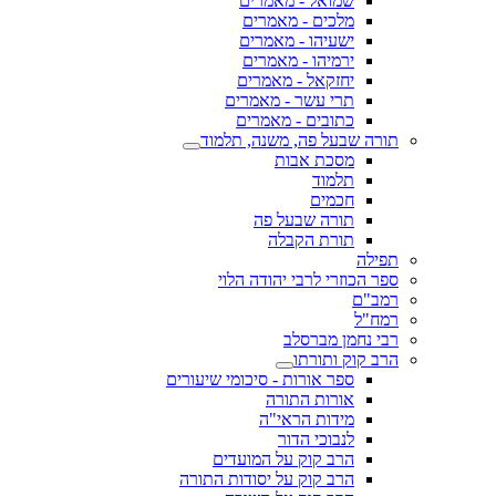
שמואל - מאמרים
מלכים - מאמרים
ישעיהו - מאמרים
ירמיהו - מאמרים
יחזקאל - מאמרים
תרי עשר - מאמרים
כתובים - מאמרים
תורה שבעל פה, משנה, תלמוד
מסכת אבות
תלמוד
חכמים
תורה שבעל פה
תורת הקבלה
תפילה
ספר הכוזרי לרבי יהודה הלוי
רמב"ם
רמח"ל
רבי נחמן מברסלב
הרב קוק ותורתו
ספר אורות - סיכומי שיעורים
אורות התורה
מידות הראי"ה
לנבוכי הדור
הרב קוק על המועדים
הרב קוק על יסודות התורה