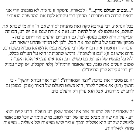
"...ובטוב העולם נידון..."
- לכאורה, פיסקה זו נראית לא מובנת: הרי אנו
רואים הרבה רע מסביבנו. מהיכן רבי עקיבא לקח את המחשבה הזאת?!
ככל הנראה, רבי עקיבא לקח זאת מהנחת יסוד שאם ה' הוא מי שברא את
העולם, אז עולמו לא יכול להיות רע. זאת אומרת שגם אם יש רע, הכוונה
העיקרית היא לטוב. בנוסף לכך, גם הדברים הרעים אחריתם טובה -
מכיוון שריבונו של עולם יצר את הכל, ולכן לא הגיוני שהרע יישאר רע.
הוכחה זו תואמת את דבריו של רבי עקיבא בגמרא (שהוא מביא בשם רבו,
נחום איש גם זו): "גם זו לטובה". נדגיש שהכוונתו היא על העולם בכלל,
ולא על מעשיו של הפרט. גם כשיש רע, הוא אינו עצמאי אלא הקב"ה
פשוט העלים את טובו, כפי שאומר הרמח"ל. (לפי הקבלה, יש קשר עמוק
בין רבי עקיבא לבין הרמח"ל).
זה גם מסביר את ברכת "יוצר המאורות": "
יוצר
אור ו
בורא
חושך" - כי
חושך (רע) אי-אפשר ליצור, הוא פשוט היעלם של האור (טוב). כמובן גם
לרע יש מדרגות, אבל הוא עדין רק היעלם טוב.
*
זה שאחריתו של הרע זה טוב אינו אומר שאין רע בעולם. הרע קיים והוא
רע - על אף שהוא מביא בסופו של דבר לטוב. מי שאומר שהכל טוב אומר
למעשה שהרע הוא אשליה ובכך אומר שיש מציאות של אשליה - מציאות
מחוץ לא-לוהות.