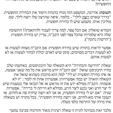
החופשית?
תשובה:
אדרבה, המשפט הזה מניח כהנחת היסוד את הבחירה החופשית.
"בדרך שאדם
רוצה
לילך" - כלומר, איפה שהרצון שלו רוצה לילך, שם
מוליכין אותו. משמע שיש לו בחירה חופשית.
הגמרא שואלת: אם הכל צפוי, למה צריך לעבוד ולהתאמץ?! התשובה
שלה היא שלמרות שהכל צפוי לפני הקב"ה, עדיין יש בחירה חופשית
("הרשות נתונה").
אפשר לראות בתורה שיש בחירה חופשית: אם הקב"ה מצווה לעשות או
לא לעשות דברים מסוימים, סימן שיש לאדם יכולת לבחור לעשות או לא
לעשות אותם.
שאלת "הידיעה והבחירה" היא השאלה של תיכוניסטים. באיזשהו שלב
בחייו תיכוניסט שואל: "אם הקב"ה יודע מראש את כל מה שאני אעשה,
אז איזו בחירה חופשית יש לי?" למה הוא מתכוון כשהוא שואל את
השאלה הזאת? יש כמה אפשרויות: אפשרות אחת זה לומר : "זו לא
אשמתי. הקב"ה ממילא ידע את זה מראש אז אל תבואו אלי בטענות שיש
לי יצר הרע ואני נכנע ליצר הרע, ממילא לא הייתה לי ברירה". אפשרות
שניה: "אם יש לי בחירה חופשית, אז אני לא רוצה שיהיה פה א-לוהים. אז
תעזבו אותי מא-לוהים, אני רוצה בחירה חופשית". בכל מקרה יש בשאלה
איזו מידה של התרסה כלפי מעלה.
מלבד זאת מבחינה לוגית זו שאלה רצינית מאוד והוויכוח סביבה נמשך