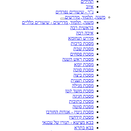
תהילים
איוב
נ"ך - שיעורים נפרדים
משנה, תלמוד, מדרשים
משנה, תלמוד, מדרשים - שיעורים כלליים
בראשית רבה
איכה רבה
מדרש תנחומא
מסכת ברכות
מסכת שבת
מסכת פסחים
מסכת ראש השנה
מסכת יומא
מסכת סוכה
מסכת ביצה
מסכת תענית
מסכת מגילה
מסכת מועד קטן
מסכת חגיגה
מסכת כתובות
מסכת סוטה
מסכת גיטין - אגדות החורבן
מסכת קידושין
בבא מציעא - תנורו של עכנאי
בבא בתרא