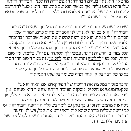
מחטאו, הוא נתון בעולם הבחירה: האפשרויות היו לפניו, הבחירה הייתה
שלו והוא נשפט עליה. אך כאשר הוא שב בתשובה, הוא מסוגל להתרומם
לנקודת המבט של הידיעה הא-לוהית וממילא מתברר למפרע שכל חטאיו
היו חלק מתכניתו של הקב"ה.
נשים לב שבמשנתנו רבי עקיבא בכלל לא נכנס לדיון בשאלת "הידיעה
והבחירה". הוא בכוונה לא נותן לנו הסברים פילוסופיים, למרות שמן
הסתם היו לו כאלה. הוא לא רוצה לתלות את האמת שבדבריו בהוכחה
הלוגית שלו. במקום לנסות לתת תירוץ פילוסופי הוא מוסר לנו מסקנה -
הוא בעצם אומר: "דע לך מהי מסקנת הדיון. המסקנה של הדיון היא: א.
הכל צפוי. ב. הרשות נתונה. עכשיו לך תסתדר עם זה". כלומר, אין שום
ויתור: הכל צפוי
לחלוטין
והרשות נתונה
לחלוטין
. זה מאד חשוב וזהו חסדו
הגדול של רבי עקיבא בנושא זה. רבי עקיבא משמש כמגדלור וזה מה
שאפשר לחכמי ישראל, שנטו פעם לכוון הזה ופעם לכוון הזה, לשמור
בסופו של דבר על קו אחד רציף ששומר על שתי האמיתות.
הדבר מזכיר במקצת את הוויכוח של הפיזיקאים אם האור הוא גל
אלקטרומגנטי או חלקיק. מסקנת הוויכוח הייתה שהאור הוא שניהם. אין
בידי האדם יכולת לצייר ציור כזה בנפשו או להבין את זה באופן מנטלי, אך
זה לא נורא - העיקר שזוהי האמת ואפשר לעבוד אתה (באמצעות
נוסחאות מתמטיות וכו'). כך ניתן גם לומר בשאלת ה"ידיעה והבחירה": יש
לנו ידיעה שכלית ברורה שהא-לוה ודאי יודע את הכל, ויש לנו ידיעה
ניסיונית חווייתית שהאדם הוא בעל בחירה, ואנחנו נדרשים לקבל את שני
הנתונים הללו גם יחד.
נחזור למשנתנו: