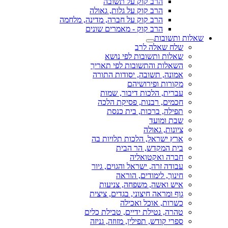
הרב קוק על תשובה
הרב קוק על גלות, גאולה
הרב קוק על חברה, מדינה, מלחמה
הרב קוק - מאמרים שונים
שאלות ותשובות
שלח שאלה לרב
שאלות ותשובות לפי נושא
השאלות והתשובות לפי תאריך
אמונה, תשובה, יסודות התורה
מקורות ופירושיהם
עברית, הלכות דיבור, שמות
חכמים, רבנות, פסיקת הלכה
תפילה, ברכות, בית כנסת
שבת ומועד
ציונות, גאולה
ארץ ישראל, הלכות תלויות בה
בית המקדש, הר הבית
חברה ואקטואליה
עבודה זרה, ישראל והגוים, גיור
חינוך, לימודים, הוראה
איש ואשה, משפחה, צניעות
גוף ומראה חיצוני, בגדים, ציצית
כשרות, אוכל ואכילה
טהרה, נטילת ידיים, טבילת כלים
ספרי קודש, תפילין, מזוזה, גניזה