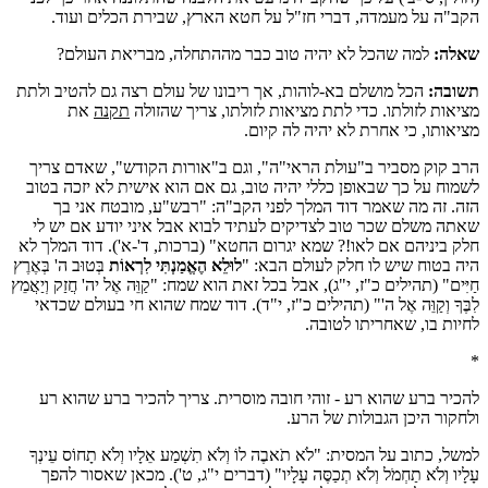
הקב"ה על מעמדה, דברי חז"ל על חטא הארץ, שבירת הכלים ועוד.
שאלה:
למה שהכל לא יהיה טוב כבר מההתחלה, מבריאת העולם?
תשובה:
הכל מושלם בא-לוהות, אך ריבונו של עולם רצה גם להטיב ולתת
מציאות לזולתו. כדי לתת מציאות לזולתו, צריך שהזולה
תקנה
את
מציאותו, כי אחרת לא יהיה לה קיום.
הרב קוק מסביר ב"עולת הראי"ה", וגם ב"אורות הקודש", שאדם צריך
לשמוח על כך שבאופן כללי יהיה טוב, גם אם הוא אישית לא יזכה בטוב
הזה. זה מה שאמר דוד המלך לפני הקב"ה: "רבש"ע, מובטח אני בך
שאתה משלם שכר טוב לצדיקים לעתיד לבוא אבל איני יודע אם יש לי
חלק ביניהם אם לאו!? שמא יגרום החטא" (ברכות, ד'-א'). דוד המלך לא
היה בטוח שיש לו חלק לעולם הבא: "
לוּלֵא הֶאֱמַנְתִּי לִרְאוֹת
בְּטוּב ה' בְּאֶרֶץ
חַיִּים" (תהילים כ"ז, י"ג), אבל בכל זאת הוא שמח: "קַוֵּה אֶל יה' חֲזַק וְיַאֲמֵץ
לִבֶּךָ וְקַוֵּה אֶל ה'" (תהילים כ"ז, י"ד). דוד שמח שהוא חי בעולם שכדאי
לחיות בו, שאחריתו לטובה.
*
להכיר ברע שהוא רע - זוהי חובה מוסרית. צריך להכיר ברע שהוא רע
ולחקור היכן הגבולות של הרע.
למשל, כתוב על המסית: "לֹא תֹאבֶה לוֹ וְלֹא תִשְׁמַע אֵלָיו וְלֹא תָחוֹס עֵינְךָ
עָלָיו וְלֹא תַחְמֹל וְלֹא תְכַסֶּה עָלָיו" (דברים י"ג, ט'). מכאן שאסור להפך