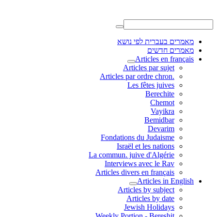
מאמרים בעברית לפי נושא
מאמרים חדשים
Articles en français
Articles par sujet
.Articles par ordre chron
Les fêtes juives
Berechite
Chemot
Vayikra
Bemidbar
Devarim
Fondations du Judaisme
Israël et les nations
La commun. juive d'Algérie
Interviews avec le Rav
Articles divers en français
Articles in English
Articles by subject
Articles by date
Jewish Holidays
Weekly Portion - Bereshit