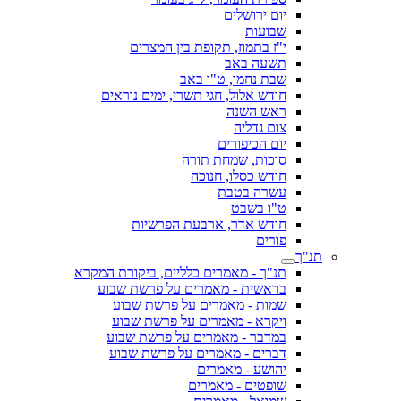
יום ירושלים
שבועות
י"ז בתמוז, תקופת בין המצרים
תשעה באב
שבת נחמו, ט"ו באב
חודש אלול, חגי תשרי, ימים נוראים
ראש השנה
צום גדליה
יום הכיפורים
סוכות, שמחת תורה
חודש כסלו, חנוכה
עשרה בטבת
ט"ו בשבט
חודש אדר, ארבעת הפרשיות
פורים
תנ"ך
תנ"ך - מאמרים כלליים, ביקורת המקרא
בראשית - מאמרים על פרשת שבוע
שמות - מאמרים על פרשת שבוע
ויקרא - מאמרים על פרשת שבוע
במדבר - מאמרים על פרשת שבוע
דברים - מאמרים על פרשת שבוע
יהושע - מאמרים
שופטים - מאמרים