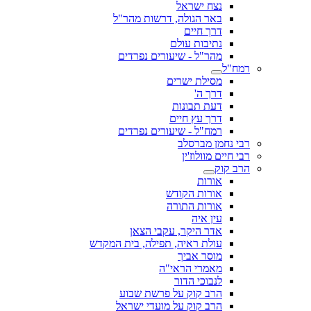
נצח ישראל
באר הגולה, דרשות מהר"ל
דרך חיים
נתיבות עולם
מהר"ל - שיעורים נפרדים
רמח"ל
מסילת ישרים
דרך ה'
דעת תבונות
דרך עץ חיים
רמח"ל - שיעורים נפרדים
רבי נחמן מברסלב
רבי חיים מוולוז'ין
הרב קוק
אורות
אורות הקודש
אורות התורה
עין איה
אדר היקר, עקבי הצאן
עולת ראיה, תפילה, בית המקדש
מוסר אביך
מאמרי הראי"ה
לנבוכי הדור
הרב קוק על פרשת שבוע
הרב קוק על מועדי ישראל