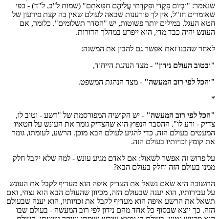
שנאמר: "וּבְיוֹם פָּקְדִי וּפָקַדְתִּי עֲלֵיהֶם חַטָּאתָם" (שמות ל"ב, ל"ד) - כפי
שאומרים חז"ל, אין לך פורענות שבאה לעולם שאין בה קצת פירעון של
חטא העגל. במילים יותר פשוטות, יש "הסדר תשלומים". כלומר, אם
העונש יהיה כבד מדי, הוא ייפרע במהלך הדורות.
לאחר שהבנו זאת אפשר גם להבין את המשנה:
"ובטוב העולם נידון"
- מצד הנהגת הייחוד,
"והכל לפי רוב המעשה"
- מצד הנהגת המשפט.
*
"הכל לפי רוב המעשה"
- יש הקושיה המפורסמת של "רשע - וטוב לו,
צדיק - ורע לו". ההסבר הנפוץ הוא שהצדיק גומר את העונש על חטאיו
המעטים בעולם הזה, כדי להגיע לעולם הבא מוכן. הרשע, לעומתו, גומר
את קומץ זכויותיו בעולם הזה.
על פרוש זה אפשר לשאול: אם לאדם מגיע עונש - למה שלא יקבל חלק
ממנו בעולם הזה וחלק בעולם הבא?
התשובה היא שאם נשאל את הצדיק איפה הוא מעדיף לקבל את העונש
על עבירותיו, הוא יענה שבעולם הזה, מכיוון שהעולם הבא הוא נצחי, ואם
תשאל את הרשע איפה הוא מעדיף לקבל את זכויותיו, הוא יענה שבעולם
הזה. כך יוצא שבסוף כל אחד מהם נידון לפי רוב המעשה - בעולם שבו
הוא מרגיש נטוע, בעולם בו נמצא שורש נשמתו ועיקר נטיעתו. העולם