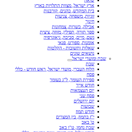
שואה
ארץ ישראל, מצוות התלויות בארץ
בית המקדש, כהנים, קורבנות
זוגיות, משפחה, צניעות
חינוך
אכילה, כשרות, צמחונות
ספר תורה, תפילין, מזוזה, ציצית
גשם, מיים, סביבה, גיאוגרפיה
אומנות, ספורט, פנאי
שאלות ותשובות - הקלטות
נושאים שונים
שבת ומועדי ישראל
שבת
הלוח העברי, מועדי ישראל, ראש חודש - כללי
פסח
ספירת העומר, ל"ג בעומר
חודש אייר
יום העצמאות
פסח שני
יום ירושלים
שבועות
חודש תמוז
י"ז בתמוז, בין המצרים
ט' באב
שבת נחמו, ט"ו באב