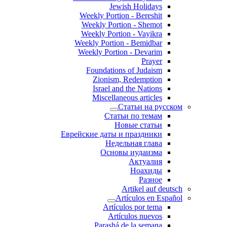
Jewish Holidays
Weekly Portion - Bereshit
Weekly Portion - Shemot
Weekly Portion - Vayikra
Weekly Portion - Bemidbar
Weekly Portion - Devarim
Prayer
Foundations of Judaism
Zionism, Redemption
Israel and the Nations
Miscellaneous articles
Статьи на русском
Статьи по темам
Новые статьи
Еврейские даты и праздники
Недельная глава
Основы иудаизма
Актуалия
Ноахиды
Разное
Artikel auf deutsch
Artículos en Español
Artículos por tema
Artículos nuevos
Parashá de la semana