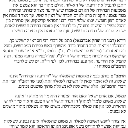
ייתכן להגביל את ידיעתו של הא-לוה. אולם מתוך כך הוא צמצם את
משמעות הבחירה של האדם באומרו שיש ידיעה מצד סיבותינו ובחירה
מצד עצמנו. הקב"ה ברא לאדם הכרה של רצון חופשי, אך מצד האמת אין
לאדם רצון חופשי. יוצא שלפי דברי רבנו חסדאי קרשקש, אין סתירה בין
"הכל צפוי" ו"הרשות נתונה", כי לדעתו אין באמת בחירה חופשית לאדם,
יש רק הכרה של בחירה חופשית, אך מצד האמת אין בחירה חופשית.
רי"א (רבנו דון יצחק אברבנאל)
כתב על דברי רבי חסדאי קרשקש כך:
"ונבהלתי מראות הרב החסיד בורח מהשרף באש כפירת המפרשים, ונופל
בה באחרונה" (פירוש לבראשית י"ח, כ'). כלומר, רי"א אומר שרבי חסדאי
קרשקש רצה לברוח מכפירתו של הרלב"ג ונפל לכפירה גרועה ממנה, רצה
להציל את הידיעה, אך פגע בבחירה. לכן, לפי רי"א, יש לשוב לדברי
הרמב"ם בסוגיה זו.
הרמב"ם
כותב בכמה מקומות שהשאלה של "הידיעה והבחירה" איננה
שאלה. זה לא אומר שאין לו תשובה לשאלה זאת (כפי שהראב"ד הבין את
דברי הרמב"ם), אלא שהשאלה לא נשאלת מתוך מושגים נכונים.
למשל, אם אדם ישאל האם אור המנורה הוא מר או מתוק זו איננה
שאלה, משום ש'מר' ו'מתוק' הן הגדרות של חוש הטעם והאור שייך לחוש
הראייה. לכן אין פה שאלה מלכתחילה, משום שהיא נשאלה מתוך מושגים
לא נכונים.
אין צורך לחפש תשובה לשאלה זו, משום שהשאלה איננה נכונה. לשאלות
עמוקות אפשר להתייחס בשני אופנים: האופן הראשון הוא לומר שזוהי