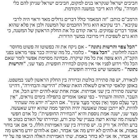
חביבים ישראל שנקראו בנים למקום, חביבים ישראל שניתן להם כלי
חמדה", עליו הוא דיבר במשנה הקודמת.
הרמב"ם כותב: "זה המאמר כולל דברים גדולים מאד וראוי היה לרבי
עקיבא". רבי עקיבא הוא גדול החכמים של המשנה ולכן אין פלא שהוא
אומר דברים עמוקים. נראה קודם כל את החלק הראשון של המשנה, כי
הוא גרם לשפיכת דיו מרובה במשך הדורות.
"הכל צפוי והרשות נתונה"
- אם ניקח את זה כפשוטו זה פשוט מחוסר
הבנה לחלוטין.
"הכל צפוי"
- כלומר, כל מה שיהיה כבר צפוי מראש בפני
הקב"ה, הוא צופה את כל מה שיקרה. מבחינה מסוימת אפשר לומר שאם
הכל גלוי וידוע לפניו אזי אין מקום לבחירה חופשית. מצד שני,
"והרשות
נתונה"
- משמעו שיש בחירה חופשית.
לכאורה, יש פה סתירה בולטת וברורה בין החלק הראשון לשני במשפט.
באופן קלאסי קוראים לשאלה הזאת שאלת "הידיעה והבחירה", דהיינו
שישנה סתירה בין שני אמיתות. אמת אחת שא-לוהים יודע הכל, את
העבר, ההווה והעתיד - כפי שאנו אומרים בתפילה בימים נוראים, "אֵין
דָּבָר נֶעְלָם מִמָּךְ וְאֵין נִסְתָּר מִנֶּגֶד עֵינֶיךָ". אם הקב"ה יודע מה שעתיד
להיות, לא ייתכן שמה שאעשה יהיה ההיפך ממה שהוא יודע שאעשה.
מצד שני, ישנה אמת נוספת והיא "הבחירה החופשית": כל אדם חפשי
לעשות מה שהוא רוצה בעניין של טוב ורע, ובחירתו של האדם בטוב או
ברע תלויה אך ורק בו. יש סתירה בין שני האמיתות הללו, כי אם אני בוחר
באמת, אז א-לוהים לא יודע מה אני אבחר, ואם א-לוהים יודע מראש מה
אני אבחר, אז אני לא בוחר באמת. שתי האמיתות האלה הובאו פה על ידי