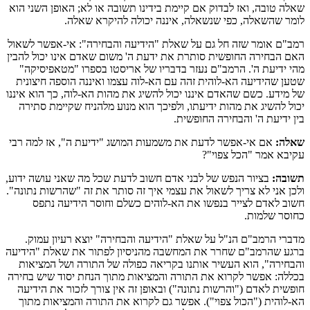
שאלה טובה, ואז לבדוק אם קיימת בידינו תשובה או לא; האופן השני הוא
לומר שהשאלה, כפי שנשאלה, איננה יכולה להיקרא שאלה.
רמב"ם אומר שזה חל גם על שאלת "הידיעה והבחירה": אי-אפשר לשאול
האם הבחירה החופשית סותרת את ידעת ה' משום שאדם אינו יכול להבין
מהי ידיעת ה'. הרמב"ם נעזר בדבריו של אריסטו בספרו "מטאפיסיקה"
שטען שהידיעה הא-לוהית זהה עם הא-לוה עצמו ואיננה הוספה חיצונית
של מידע. כשם שהאדם איננו יכול להשיג את מהות הא-לוה, כך הוא איננו
יכול להשיג את מהות ידיעתו, ולפיכך הוא מנוע מלהניח שקיימת סתירה
בין ידיעת ה' והבחירה החופשית.
שאלה:
אם אי-אפשר לדעת את משמעות המושג "ידיעת ה", אז למה רבי
עקיבא אמר "הכל צפוי"?
תשובה:
בציור הנפש של לבני אדם חשוב לדעת שכל מה שאני עושה ידוע,
ולכן אני לא צריך לשאול את עצמי איך זה סותר את זה "שהרשות נתונה".
חשוב לאדם לצייר בנפשו את הא-לוהים כשלם וחוסר הידיעה נתפס
כחוסר שלמות.
מדברי הרמב"ם הנ"ל על שאלת "הידיעה והבחירה" יוצא רעיון עמוק.
ברגע שהרמב"ם שחרר את המחשבה מהניסיון לפתור את שאלת "הידיעה
והבחירה", הוא העשיר אותנו בקריאה כפולה של התורה ושל המציאות
בכללה: אפשר לקרוא את התורה והמציאות מתוך הנחת יסוד שיש בחירה
חופשית לאדם ("והרשות נתונה") ובאופן זה אין צורך לזכור את הידיעה
הא-לוהית ("הכול צפוי"). אפשר גם לקרוא את התורה והמציאות מתוך