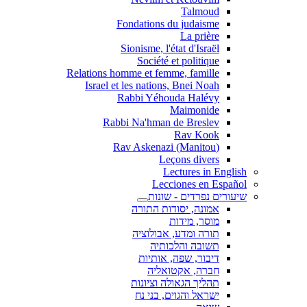
Talmoud
Fondations du judaisme
La prière
Sionisme, l'état d'Israël
Société et politique
Relations homme et femme, famille
Israel et les nations, Bnei Noah
Rabbi Yéhouda Halévy
Maimonide
Rabbi Na'hman de Breslev
Rav Kook
(Rav Askenazi (Manitou
Leçons divers
Lectures in English
Lecciones en Español
שיעורים נפרדים - שונות
אמונה, יסודות התורה
מוסר, מידות
תורה ומדע, אבולוציה
תשובה והלכותיה
דיבור, שפה, אותיות
חברה, אקטואליה
תהליך הגאולה וציונות
ישראל והגוים, בני נח