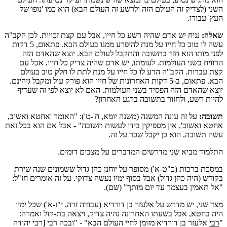
השני (לצדיק זה העולם הזה ולרשע זה העולם הבא) הוא כמו 'נופו של
העץ' עבורו.
שאלה:
נניח יש אדם שהיה רשע כל חייו, אבל עם קצת זכויות. לכן הקב"ה
עשה לו טוב כל חייו על מנת להיפרע ממנו בעולם הבא. פתאום, 5 דקות
לפני מותו הוא חזר בתשובה והתקבל לעולם הבא. יוצא שהאדם הזה
הרוויח בשני העולמות. לעומתו, יש אדם שהיה צדיק כל חייו, אבל עם
קצת עברות. הקב"ה הרע לו כל חייו על מנת לתת לו חלק טוב בעולם
הבא. פתאום, ב-5 דקות האחרונות של חייו הוא פורק עול ומקבל גיהינם.
יוצא שהאדם הזה הפסיד בשני העולמות. האם לא יוצא לפי זה שעדיף
להיות רשע, ולחזור בתשובה ברגע האחרון?
תשובה:
על זה עונה המשנה (משנה יומא, ח'-ט'): "האומר 'אחטא ואשוב,
אחטא ואשוב', אין מספיקין בידו לעשות תשובה" - אבל אם הוא בכל זאת
עשה תשובה, הוא כן יקבל שכר על זה.
התלמוד מביא שני מדרשים המדברים על מצבים דומים.
במסכת ברכות (כ"ט-א') מסופר על יוחנן כהן גדול ששמונים שנה שירת
בקודש (היה כהן גדול) אבל בסוף ימיו נעשה צדוקי. על זה אומרים חז"ל:
"אל תאמין בעצמך עד יום מותך" (שם).
מצד שני, יש מדרש על אלעזר בן דורדיא (עבודה זרה, י"ז-א') שכל ימיו
היה בחטא, אבל בשעתו האחרונה נהיה צדיק, ויצאה בת-קול ואמרה:
"
רבי
אלעזר בן דורדיא מזומן לחיי העולם הבא" - "ובכה רבי [רבי יהודה