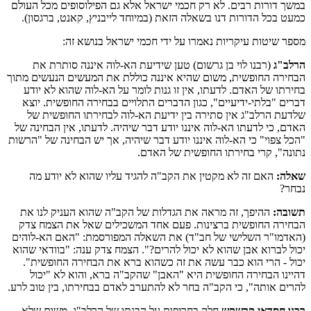
במשך דורות רבים. לא רק חכמי ישראל אלא גם הפילוסופים מכל העולם
כמעט בכל הדורות דנו בשאלה הזאת (במיוחד לייבניץ, קאנט, ברגסון).
מספר שיטות עיקריות נאמרו על ידי חכמי ישראל בנושא זה:
הרלב"ג
(רבנו לוי בן גרשום) טען שידיעת הא-לוה איננה סותרת את
הבחירה החופשית, משום שהיא איננה כוללת את המעשים הנעשים מתוך
בחירתו של האדם. לדעתו, אין זו גנות לומר על הא-לוה שהוא לא יודע
דברים "בלתי-ידיעיים", כגון הדברים התלויים בבחירה החופשית. יוצא
שלדעת הרלב"ג אין סתירה בין ידיעת הא-לוה לבחירתו החופשית של
האדם, כי לדעתו הא-לוה איננו יודע דבר שיהיה. לדעתו, אין הבחינה של
"הכל צפוי" כי הא-לוה איננו יודע דבר שיהיה, אך יש הבחינה של "הרשות
נתונה", קרי בחירתו החופשית של האדם.
שאלה:
האם זה לא מקטין את הקב"ה להגיד עליו שהוא לא יודע מה
נבחר?
תשובה:
ההיפך, זה מראה את הגדלות של הקב"ה שהוא העניק לנו את
הבחירה החופשית ברצינות. פעם אחד המשכילים שאל את הצמח צדק
(האדמו"ר השלישי של חב"ד) את השאלה המפורסמת: "האם הא-לוהים
יכול לברוא אבן שהוא לא יכול להרים?". הצמח צדק ענה: "בוודאי שהוא
יכול - הרי הוא כבר עשה את זה כשהוא ברא את הבחירה החופשית".
דהיינו הבחירה החופשית היא "האבן" שהקב"ה ברא, והוא לא "יכול
להרים אותה", כי הקב"ה בחר לא להתערב לאדם בבחירתו, בין טוב לרע.
רבנו חסדאי קרשקש
חלק בחריפות על הבנתו של הרלב"ג, משום שלא