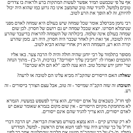
אף על פי שכמעט תמיד אפשר לעשות המתקות ברע ולראות בו צדדים
טובים (למשל, להגיד שזה טוב שהמצב אינו כה גרוע כמו שהוא היה יכול
להיות), זה לא הופך את הרע לטוב.
רבי נחמן מברסלב אומר שכל שמחה שיש בעולם היא שמחה לאדם מפני
שנתמלא חסרונו. יוצא שבכל שמחה יש גם רושם של חסרון. לכן שום
שמחה בעולם אינה שלמה. ביכולתה של השמחה להראות בדיעבד שהרע
היה לטובה, אך זאת רק לאחר שכבר היה חסרון, היה רע. בזמן שהרע
קורה הוא רע, השמחה היא רק אחרי שהוא הביא לטוב.
מסופר בתלמוד על רבי יוחנן שהיה חולה והיה לו הרבה צער. באו אליו
החכמים ואמרו לו: "חביבין עליך ייסורים?" (ברכות, ה'-ב') - מתוך הנחה
שר' יוחנן ידע שהכל טוב. הוא ענה להם: "לא הם ולא שכרם!"
שאלה:
האם הייסורים שהקב"ה מביא עלינו הם לטובה או לרעה?
תשובה:
זה שזה הקב"ה שמייסר - זה טוב, אבל עצם הצורך בייסורים - זה
רע.
לפי חז"ל, כשבאים על אדם ייסורים, הוא צריך לפשפש במעשיו. הגמרא
לא מתחמקת מקיום הייסורים - אין שום מקום בגמרא שאומר שאם יש
לאדם ייסורים, הוא צריך להגיד שהם אינם ייסורים.
לא רק שהרע קיים - הוא נמצא בשורש מציאות הבריאה. יש הרבה דברי
חז"ל על כך שהרע היה עוד לפני חטא אדם הראשון - למשל, המדרש
(חולין, ס'-ב') על כך שהקב"ה מיעט את הלבנה שהתלוננה אחר כך לפני