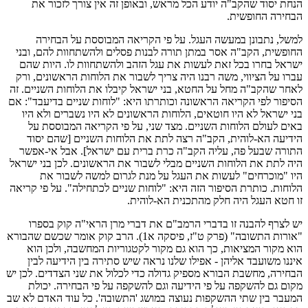
הנחת יסוד שהקב"ה יודע הכל מראש, ובאופן זה אין צורך לזכור את
הבחירה החופשית.
למשל, נתבונן במעשה העגל. על פי הקריאה המבוססת על הבחירה
החופשית, הקב"ה אסר במתן תורה לבנות פסלים ולהשתחוות להם, ובני
ישראל בחרו בכל זאת לעשות את עגל הזהב ולהשתחוות לו. היות שהם
עברו על הציווי, משה רבנו היה צריך לשבור את הלוחות הראשונים, ורק
לאחר שהקב"ה מחל על החטא, בני ישראל קיבלו את הלוחות השניים. זה
הסיפור לפי הקריאה הראשונה וכותרתו היא: "לוחות שניים בדיעבד": אם
בני ישראל לא היו חוטאים, הלוחות הראשונים לא היו נשברים ולא היו
באים לעולם הלוחות השניים. מצד שני, על פי הקריאה המבוססת על
הידיעה הא-לוהית, הקב"ה רצה לתת את הלוחות השניים [שהם יסוד
התורה שבעל פה, עליה הקב"ה כרת ברית עם ישראל]. אבל אי-אפשר
היה לתת את הלוחות השניים מבלי לשבור את הראשונים. לכן בני ישראל
היו "מוכרחים" לעשות את העגל על מנת לגרום למשה לשבור את
הלוחות. כותרת הסיפור הזה היא: "לוחות שניים לכתחילה". על פי קריאה
זו חטא העגל היה חלק מהתכנית הא-לוהית.
יש לצרף להבנה זו בדברי הרמב"ם את דברי מרן הראי"ה קוק בספרו
"אורות התשובה" (פרק ט"ז, פיסקה א1). הרב קוק אומר שכשם שהבורא
הוא מקור המציאות, כך הוא גם מקור לקטגוריות המחשבה, ולכן הוא
איננו משועבד אליהן - אפילו שלנו נראה שיש סתירה בין הידיעה לבין
הבחירה, מחשבת הבורא מספיק גדולה כדי לכלול את שני הצדדים. לכן יש
מקום גם להשקפה על פי הידיעה וגם להשקפה על פי הבחירה. יכולת
המעבר בין שתי ההשקפות נעוצה במושג 'התשובה'. כל עוד האדם לא שב