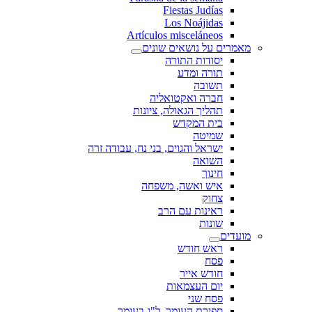
Fiestas Judías
Los Noájidas
Artículos misceláneos
מאמרים על נושאים שונים
יסודות התורה
תורה ומדע
תשובה
חברה ואקטואליה
תהליך הגאולה, ציונות
בית המקדש
שמיטה
ישראל והגוים, בני נח, עבודה זרה
השואה
חינוך
איש ואשה, משפחה
צחוק
ראינות עם הרב
שונות
מועדים
ראש חודש
פסח
חודש אייר
יום העצמאות
פסח שני
ספירת העומר, ל"ג בעומר