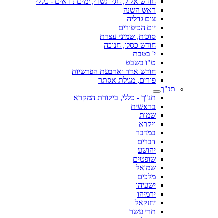
חודש אלול, חגי תשרי, ימים נוראים - כללי
ראש השנה
צום גדליה
יום הכיפורים
סוכות, שמיני עצרת
חודש כסלו, חנוכה
י' בטבת
ט"ו בשבט
חודש אדר וארבעת הפרשיות
פורים, מגילת אסתר
תנ"ך
תנ"ך - כללי, ביקורת המקרא
בראשית
שמות
ויקרא
במדבר
דברים
יהושע
שופטים
שמואל
מלכים
ישעיהו
ירמיהו
יחזקאל
תרי עשר