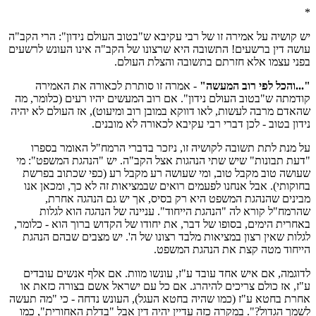
*
יש קושיה על אמירה זו של רבי עקיבא ש"בטוב העולם נידון": הרי הקב"ה
עושה דין ברשעים! התשובה היא שרצונו של הקב"ה אינו העונש לרשעים
בפני עצמו אלא חזרתם בתשובה והצלת העולם.
"...והכל לפי רוב המעשה"
- אמרה זו סותרת לכאורה את האמירה
קודמתה ש"בטוב העולם נידון". אם רוב המעשים יהיו רעים (כלומר, מה
שהאדם מרבה לעשות, לאו דווקא במובן רוב ומיעוט), אז העולם לא יהיה
נידון בטוב - לכן דברי רבי עקיבא לכאורה לא מובנים.
על מנת לתת תשובה לקושיה זו, ניזכר בדברי הרמח"ל האומר בספרו
"דעת תבונות" שיש שתי הנהגות אצל הקב"ה. יש "הנהגת המשפט": מי
שעושה טוב מקבל טוב, ומי שעושה רע מקבל רע (כפי שכתוב בפרשת
בחוקותי). אבל אנחנו לפעמים רואים שבמציאות זה לא כך, ומכאן אנו
מבינים שהנהגת המשפט היא רק בסיס, אך יש גם הנהגה אחרת,
שהרמח"ל קורא לה "הנהגת הייחוד". עניינה של הנהגה הוא לגלות
באחרית הימים, בסופו של דבר, את יחודו של הקדוש ברוך הוא - כלומר,
לגלות שאין רצון במציאות מלבד רצונו של ה'. יש מצבים שבהם הנהגת
הייחוד מטה קצת את הנהגת המשפט.
לדוגמה, אם איש אחד עובד ע"ז, עונשו מוות. אם אלף אנשים עובדים
ע"ז, אז כולם צריכים להיהרג. אם כל עם ישראל אשם בצורה כזאת או
אחרת בחטא ע"ז (כמו שהיה בחטא העגל), העונש נדחה - כי "מה תעשה
לשמך הגדול?". במקרה כזה עדיין יהיה דין אבל "בדלת האחורית", כמו