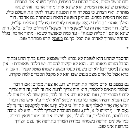
בזכותו של מסית, אסור לרחם על המסית, וצריך לשנוא את המסית.
כשאדם שונא את המסית, הוא שונא אותו מתוך אהבה. זוהי שנאה
מותרת, ואף רצויה, כי במקרה הזה השנאה נועדה לתקן את העולם כולו,
וגם את המסית בפרט. בעומק השנאה הזאת מסתתרת גם אהבה. דוד
המלך אומר: "תַּכְלִית שִׂנְאָה שְׂנֵאתִים לְאוֹיְבִים הָיוּ לִי" (תהילים קל"ט,
כ"ב). דוד אומר את זה על "מְשַׂנְאֶיךָ ה' אֶשְׂנָא" (תהילים קל"ט, כ"א). הוא
שונא אותם "תכלית שנאה" - עד כמה שאפשר לשנא - מתוך אהבה, בגלל
ההנחה שצריך לאהוב את הכל. כך גם
בעומק
הרע מסתתר טוב.
*
ההסבר שהרע הוא לטובה לא נברא למי שנמצא כרגע בתוך הרע ובתוך
הסבל הנובע מאותו רע - הוא לא יקשיב להסבר. יש הלכה שאומרת : "אין
מרצין [מסבירים] לאדם בשעת כעסו ובשעה שמתו מוטל לפניו". הקב"ה
ברא אצל כל אדם מצב בנפש שבו הוא לא מקבל הסברים למה שקרה.
גם במצב בו אדם מלמד את חברו יש רע, או צער, מסוים: אם הדבר
הנלמד מתאים לתלמיד, הוא היה צריך לדעת את זה לבד, זה היה צריך
לנבוע מעצמיותו, ואם הוא לא ידע את זה לבד, סימן שזה לא מתאים לו.
לכן הנביא ירמיהו אומר על עתיד לבוא: "וְלֹא יְלַמְּדוּ עוֹד אִישׁ אֶת רֵעֵהוּ
וְאִישׁ אֶת אָחִיו לֵאמֹר דְּעוּ אֶת יה' כִּי כוּלָּם יֵדְעוּ אוֹתִי לְמִקְטַנָּם וְעַד גְּדוֹלָם
נְאֻם יה'" (ירמיהו ל"א, ל"ג). עצם העובדה שצריך ללמד - היא לא טובה
גם ללומד, גם למלמד, וגם לעולם, אך עושים את זה מתוך שאין ברירה,
כמו שקונים תרופה בשמחה במידת הצורך בתרופה אך עצם הצורך
בתרופה אינו טוב.