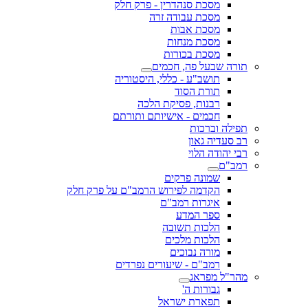
מסכת סנהדרין - פרק חלק
מסכת עבודה זרה
מסכת אבות
מסכת מנחות
מסכת בכורות
תורה שבעל פה, חכמים
תושב"ע - כללי, היסטוריה
תורת הסוד
רבנות, פסיקת הלכה
חכמים - אישיותם ותורתם
תפילה וברכות
רב סעדיה גאון
רבי יהודה הלוי
רמב"ם
שמונה פרקים
הקדמה לפירוש הרמב"ם על פרק חלק
איגרות רמב"ם
ספר המדע
הלכות תשובה
הלכות מלכים
מורה נבוכים
רמב"ם - שיעורים נפרדים
מהר"ל מפראג
גבורות ה'
תפארת ישראל