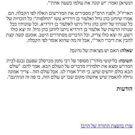
הנשיא] ואמר: 'יש קונה את עולמו בשעה אחת'".
האריז"ל, ולפניו הרמ"ק מסבירים את המדרשים האלה לפי הקבלה. הם
אמרו שיוחנן כהן גדול ואלעזר בן דורדיא עשו "החלפות": כל הזכויות של
כל שנותיו של יוחנן כהן גדול ניתנו לאלעזר בן דורדיא, וכל עוונותיו בכל
שנותיו הרעות של אלעזר בן דורדיא ניתנו ליוחנן כהן גדול. זה יצא כולו
רשע, זה יצא כולו צדיק, וכל הדברים מסתדרים היטב. אומנם קשה קצת
להבין את דיברי האר"י, אבל זה מה שהוא אומר לפי הקבלה.
שאלה:
האם יש מציאות של גהינם?
תשובה:
בליקוטי מוהר"ן מסופר על רבי נחמן מברסלב שפעם נכנס לבית
המדרש ומצא את תלמידיו מדברים על העולם הבא. אמר להם: "עולם
הבא כולם יודעים שיש, כי חז"ל אמרו לנו. אבל עולם הזה - צריך אמונה
גדולה להאמין שיש איזשהו מקום שבו יש עולם הזה, כי פה זה הגיהינם".
הודעות
עזרו בהפצת התורה של הרב!