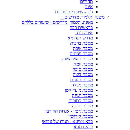
תהילים
איוב
נ"ך - שיעורים נפרדים
משנה, תלמוד, מדרשים
משנה, תלמוד, מדרשים - שיעורים כלליים
בראשית רבה
איכה רבה
מדרש תנחומא
מסכת ברכות
מסכת שבת
מסכת פסחים
מסכת ראש השנה
מסכת יומא
מסכת סוכה
מסכת ביצה
מסכת תענית
מסכת מגילה
מסכת מועד קטן
מסכת חגיגה
מסכת כתובות
מסכת סוטה
מסכת גיטין - אגדות החורבן
מסכת קידושין
בבא מציעא - תנורו של עכנאי
בבא בתרא