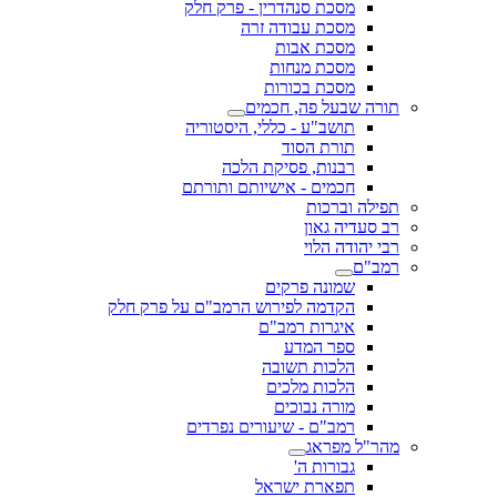
מסכת סנהדרין - פרק חלק
מסכת עבודה זרה
מסכת אבות
מסכת מנחות
מסכת בכורות
תורה שבעל פה, חכמים
תושב"ע - כללי, היסטוריה
תורת הסוד
רבנות, פסיקת הלכה
חכמים - אישיותם ותורתם
תפילה וברכות
רב סעדיה גאון
רבי יהודה הלוי
רמב"ם
שמונה פרקים
הקדמה לפירוש הרמב"ם על פרק חלק
איגרות רמב"ם
ספר המדע
הלכות תשובה
הלכות מלכים
מורה נבוכים
רמב"ם - שיעורים נפרדים
מהר"ל מפראג
גבורות ה'
תפארת ישראל