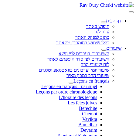
דף הבית
חיפוש באתר
עזור לנו!
כתוב למנהל האתר
כללי שימוש בחומרים מהאתר
שיעורים
השיעורים בעברית לפי נושא
השיעורים לפי סדר הוספתם לאתר
לוח שיעורי הרב
שיעור יומי ועדכונים בוואטסאפ וטלגרם
שיעורי הרב במכון מאיר
Leçons en français
Leçons en français - par sujet
Leçons par ordre chronologique
L'horaire des leçons
Les fêtes juives
Berechite
Chemot
Vayikra
Bamidbar
Devarim
Neviim et Ketouvim