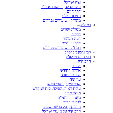
נצח ישראל
באר הגולה, דרשות מהר"ל
דרך חיים
נתיבות עולם
מהר"ל - שיעורים נפרדים
רמח"ל
מסילת ישרים
דרך ה'
דעת תבונות
דרך עץ חיים
רמח"ל - שיעורים נפרדים
רבי נחמן מברסלב
רבי חיים מוולוז'ין
הרב קוק
אורות
אורות הקודש
אורות התורה
עין איה
אדר היקר, עקבי הצאן
עולת ראיה, תפילה, בית המקדש
מוסר אביך
מאמרי הראי"ה
לנבוכי הדור
הרב קוק על פרשת שבוע
הרב קוק על מועדי ישראל