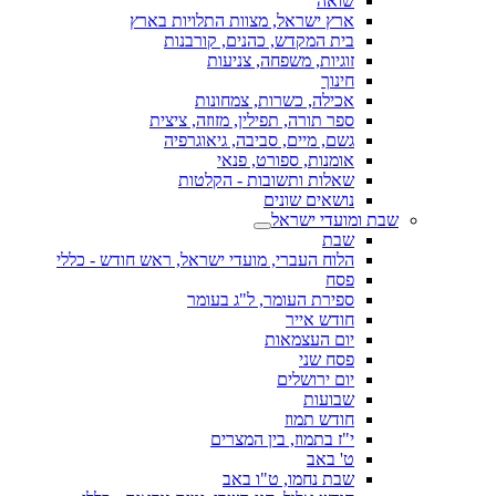
שואה
ארץ ישראל, מצוות התלויות בארץ
בית המקדש, כהנים, קורבנות
זוגיות, משפחה, צניעות
חינוך
אכילה, כשרות, צמחונות
ספר תורה, תפילין, מזוזה, ציצית
גשם, מיים, סביבה, גיאוגרפיה
אומנות, ספורט, פנאי
שאלות ותשובות - הקלטות
נושאים שונים
שבת ומועדי ישראל
שבת
הלוח העברי, מועדי ישראל, ראש חודש - כללי
פסח
ספירת העומר, ל"ג בעומר
חודש אייר
יום העצמאות
פסח שני
יום ירושלים
שבועות
חודש תמוז
י"ז בתמוז, בין המצרים
ט' באב
שבת נחמו, ט"ו באב