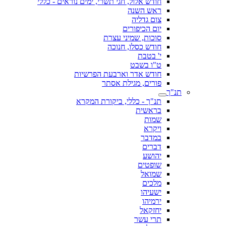
חודש אלול, חגי תשרי, ימים נוראים - כללי
ראש השנה
צום גדליה
יום הכיפורים
סוכות, שמיני עצרת
חודש כסלו, חנוכה
י' בטבת
ט"ו בשבט
חודש אדר וארבעת הפרשיות
פורים, מגילת אסתר
תנ"ך
תנ"ך - כללי, ביקורת המקרא
בראשית
שמות
ויקרא
במדבר
דברים
יהושע
שופטים
שמואל
מלכים
ישעיהו
ירמיהו
יחזקאל
תרי עשר