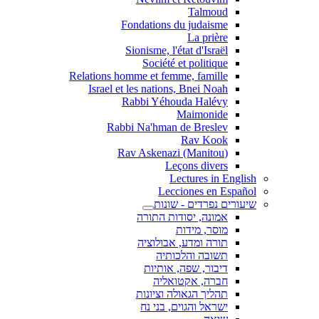
Talmoud
Fondations du judaisme
La prière
Sionisme, l'état d'Israël
Société et politique
Relations homme et femme, famille
Israel et les nations, Bnei Noah
Rabbi Yéhouda Halévy
Maimonide
Rabbi Na'hman de Breslev
Rav Kook
(Rav Askenazi (Manitou
Leçons divers
Lectures in English
Lecciones en Español
שיעורים נפרדים - שונות
אמונה, יסודות התורה
מוסר, מידות
תורה ומדע, אבולוציה
תשובה והלכותיה
דיבור, שפה, אותיות
חברה, אקטואליה
תהליך הגאולה וציונות
ישראל והגוים, בני נח