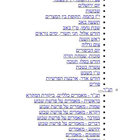
יום ירושלים
שבועות
י"ז בתמוז, תקופת בין המצרים
תשעה באב
שבת נחמו, ט"ו באב
חודש אלול, חגי תשרי, ימים נוראים
ראש השנה
צום גדליה
יום הכיפורים
סוכות, שמחת תורה
חודש כסלו, חנוכה
עשרה בטבת
ט"ו בשבט
חודש אדר, ארבעת הפרשיות
פורים
תנ"ך
תנ"ך - מאמרים כלליים, ביקורת המקרא
בראשית - מאמרים על פרשת שבוע
שמות - מאמרים על פרשת שבוע
ויקרא - מאמרים על פרשת שבוע
במדבר - מאמרים על פרשת שבוע
דברים - מאמרים על פרשת שבוע
יהושע - מאמרים
שופטים - מאמרים