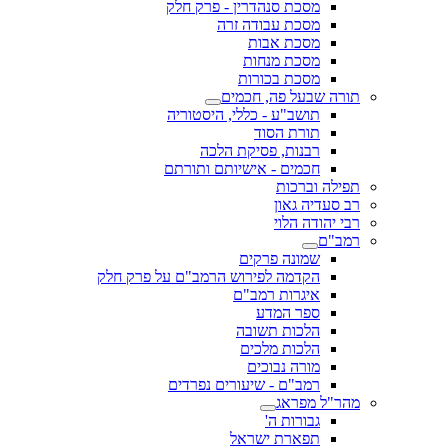
מסכת סנהדרין - פרק חלק
מסכת עבודה זרה
מסכת אבות
מסכת מנחות
מסכת בכורות
תורה שבעל פה, חכמים
תושב"ע - כללי, היסטוריה
תורת הסוד
רבנות, פסיקת הלכה
חכמים - אישיותם ותורתם
תפילה וברכות
רב סעדיה גאון
רבי יהודה הלוי
רמב"ם
שמונה פרקים
הקדמה לפירוש הרמב"ם על פרק חלק
איגרות רמב"ם
ספר המדע
הלכות תשובה
הלכות מלכים
מורה נבוכים
רמב"ם - שיעורים נפרדים
מהר"ל מפראג
גבורות ה'
תפארת ישראל