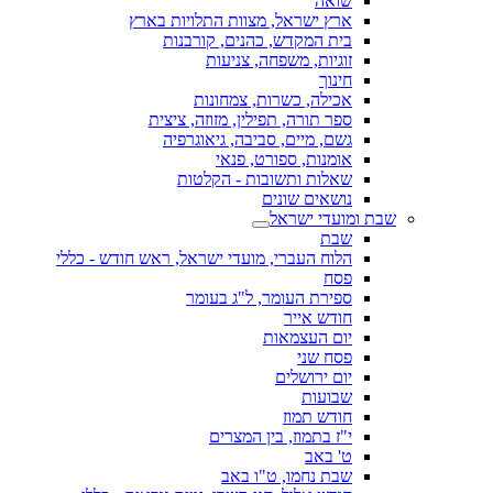
שואה
ארץ ישראל, מצוות התלויות בארץ
בית המקדש, כהנים, קורבנות
זוגיות, משפחה, צניעות
חינוך
אכילה, כשרות, צמחונות
ספר תורה, תפילין, מזוזה, ציצית
גשם, מיים, סביבה, גיאוגרפיה
אומנות, ספורט, פנאי
שאלות ותשובות - הקלטות
נושאים שונים
שבת ומועדי ישראל
שבת
הלוח העברי, מועדי ישראל, ראש חודש - כללי
פסח
ספירת העומר, ל"ג בעומר
חודש אייר
יום העצמאות
פסח שני
יום ירושלים
שבועות
חודש תמוז
י"ז בתמוז, בין המצרים
ט' באב
שבת נחמו, ט"ו באב