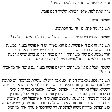
זה יכול להיות שהוא אמור לשלם מיסים?!
מזה אתה למד, שלפי הגמרא תלמיד חכם עובד.
שאלה:
אשתו עובדת?
תשובה:
מה פתאום - זה נגד הכתובה.
שאלה:
מה פירוש הביטוי "עושה בצמר" שכתוב לגבי אשה בתלמוד?
תשובה:
זה אם הוא עשיר. אם הוא עשיר, אז היא עושה בצמר. במשנה
כתוב שאשה בבית עושה כך וכך דברים. אם יש משרתת אחת, אז כך וכך
יורד ממנה. אם שתי משרתות, יורדים כמה דברים. ברגע שיש ארבעה
משרתים לאשה, היא "עושה בצמר". היא רק עושה בצמר.
שאלה:
אבל אם אין משרתים היא גם עושה בצמר וגם עושה את מלאכות
הבית?!
תשובה:
נכון. מלאכות הבית - כן, אבל היא לא עוסקת בפרנסה. יש כתובה
שכל אדם שמתחתן חותם עליה בפני שני עדים: "ואנא במימרא ובסיעתא
דשמיא אפלח ואוקיר ואיזון ואפרנס ואכלכל ואסובר ואכסי יתיכי ליכי
כהלכות גוברין יהודאין דפלחין ומוקרין וזנין ומפרנסין ומכלכלין וסוברין
ומכסין ית נשיהון בקושטא". המצב הנורמלי הוא שהבעל הוא זה שיביא
את הכסף הביתה. אם אתה אומר שתלמיד חכם פטור ממס, משמע שהוא
כן מתפרנס, מרוויח משהו לפרנסתו, רק שההלכה פוטרת אותו מן המס.