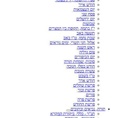
חודש אייר
יום העצמאות
פסח שני
יום ירושלים
שבועות
י"ז בתמוז, תקופת בין המצרים
תשעה באב
שבת נחמו, ט"ו באב
אלול, חגי תשרי, ימים נוראים
ראש השנה
צום גדליה
יום הכיפורים
סוכות, שמחת תורה
חודש כסלו, חנוכה
עשרה בטבת
ט"ו בשבט
חודש אדר
פרשת שקלים
פרשת זכור
פורים
פרשת פרה
פרשת החודש
תורה, נביאים וכתובים
תנ"ך - כללי, ביקורת המקרא