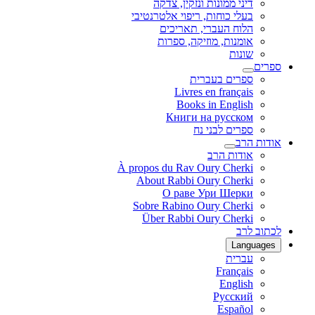
דיני ממונות ונזקין, צדקה
בעלי כוחות, ריפוי אלטרנטיבי
הלוח העברי, תאריכים
אומנות, מוזיקה, ספרות
שונות
ספרים
ספרים בעברית
Livres en français
Books in English
Книги на русском
ספרים לבני נח
אודות הרב
אודות הרב
À propos du Rav Oury Cherki
About Rabbi Oury Cherki
О раве Ури Шерки
Sobre Rabino Oury Cherki
Über Rabbi Oury Cherki
לכתוב לרב
Languages
עברית
Français
English
Русский
Español