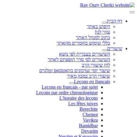
דף הבית
חיפוש באתר
עזור לנו!
כתוב למנהל האתר
כללי שימוש בחומרים מהאתר
שיעורים
השיעורים בעברית לפי נושא
השיעורים לפי סדר הוספתם לאתר
לוח שיעורי הרב
שיעור יומי ועדכונים בוואטסאפ וטלגרם
שיעורי הרב במכון מאיר
Leçons en français
Leçons en français - par sujet
Leçons par ordre chronologique
L'horaire des leçons
Les fêtes juives
Berechite
Chemot
Vayikra
Bamidbar
Devarim
Neviim et Ketouvim