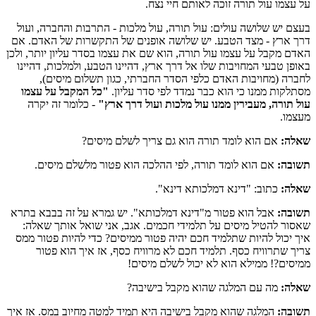
על עצמו עול תורה זוכה לאותם חיי נצח.
בעצם יש שלושה עולים: עול תורה, עול מלכות - התרבות והחברה, ועול
דרך ארץ - מצד הטבע. יש שלושה אופנים של התקשרות של האדם. אם
האדם מקבל על עצמו עול תורה, הוא שם את עצמו בסדר עליון יותר, ולכן
באופן טבעי המחויבות שלו אל דרך ארץ, דהיינו הטבע, ולמלכות, דהיינו
לחברה (מחויבות האדם כלפי הסדר החברתי, כגון תשלום מיסים),
מסתלקות ממנו כי הוא כבר נמדד לפי סדר עליון.
"כל המקבל על עצמו
עול תורה, מעבירין ממנו עול מלכות ועול דרך ארץ"
- כלומר זה יקרה
מעצמו.
שאלה:
אם הוא לומד תורה הוא גם צריך לשלם מיסים?
תשובה:
אם הוא לומד תורה, לפי ההלכה הוא פטור מלשלם מיסים.
שאלה:
כתוב: "דינא דמלכותא דינא".
תשובה:
אבל הוא פטור מ"דינא דמלכותא". יש גמרא על זה בבבא בתרא
שאסור להטיל מיסים על תלמידי חכמים. אגב, אני שואל אותך שאלה:
איך יכול להיות שתלמיד חכם יהיה פטור ממיסים? כדי להיות פטור ממס
צריך שתרוויח כסף. תלמיד חכם לא מרוויח כסף, אז איך הוא פטור
ממיסים?! ממילא הוא לא יכול לשלם מיסים!
שאלה:
מה עם המלגה שהוא מקבל בישיבה?
תשובה:
המלגה שהוא מקבל בישיבה היא תמיד למטה מחיוב במס. אז איך