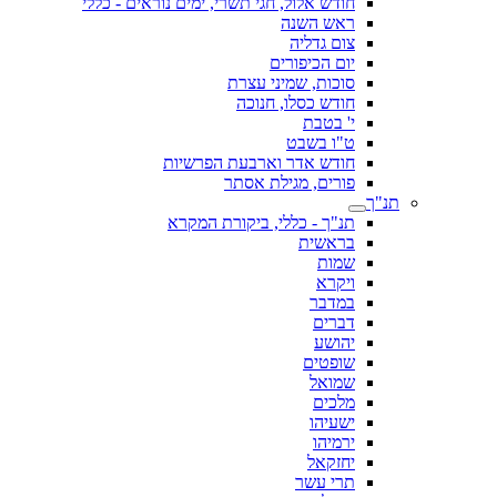
חודש אלול, חגי תשרי, ימים נוראים - כללי
ראש השנה
צום גדליה
יום הכיפורים
סוכות, שמיני עצרת
חודש כסלו, חנוכה
י' בטבת
ט"ו בשבט
חודש אדר וארבעת הפרשיות
פורים, מגילת אסתר
תנ"ך
תנ"ך - כללי, ביקורת המקרא
בראשית
שמות
ויקרא
במדבר
דברים
יהושע
שופטים
שמואל
מלכים
ישעיהו
ירמיהו
יחזקאל
תרי עשר