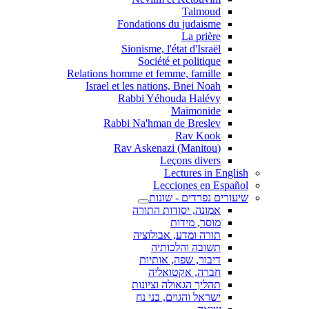
Talmoud
Fondations du judaisme
La prière
Sionisme, l'état d'Israël
Société et politique
Relations homme et femme, famille
Israel et les nations, Bnei Noah
Rabbi Yéhouda Halévy
Maimonide
Rabbi Na'hman de Breslev
Rav Kook
(Rav Askenazi (Manitou
Leçons divers
Lectures in English
Lecciones en Español
שיעורים נפרדים - שונות
אמונה, יסודות התורה
מוסר, מידות
תורה ומדע, אבולוציה
תשובה והלכותיה
דיבור, שפה, אותיות
חברה, אקטואליה
תהליך הגאולה וציונות
ישראל והגוים, בני נח