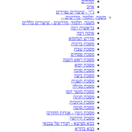
תהילים
איוב
נ"ך - שיעורים נפרדים
משנה, תלמוד, מדרשים
משנה, תלמוד, מדרשים - שיעורים כלליים
בראשית רבה
איכה רבה
מדרש תנחומא
מסכת ברכות
מסכת שבת
מסכת פסחים
מסכת ראש השנה
מסכת יומא
מסכת סוכה
מסכת ביצה
מסכת תענית
מסכת מגילה
מסכת מועד קטן
מסכת חגיגה
מסכת כתובות
מסכת סוטה
מסכת גיטין - אגדות החורבן
מסכת קידושין
בבא מציעא - תנורו של עכנאי
בבא בתרא