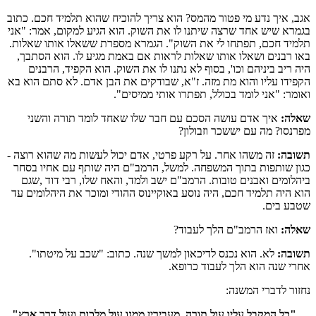
אגב, איך נדע מי פטור מהמס? הוא צריך להוכיח שהוא תלמיד חכם. כתוב
בגמרא שיש אחד שרצה שיתנו לו את השוק. הוא הגיע למקום, אמר: "אני
תלמיד חכם, תפתחו לי את השוק". הגמרא מספרת ששאלו אותו שאלות.
באו רבנים ושאלו אותו שאלות לראות אם באמת מגיע לו. הוא הסתבך,
היה ריב ביניהם וכו', בסוף לא נתנו לו את השוק. הוא הקפיד, הרבנים
הקפידו עליו והוא מת מזה. ז"א, שבודקים את הבן אדם. לא סתם הוא בא
ואומר: "אני לומד בכולל, תפתרו אותי ממיסים".
שאלה:
איך אדם עושה הסכם עם חבר שלו שאחד לומד תורה והשני
מפרנסו? מה עם יששכר וזבולון?
תשובה:
זה משהו אחר. על רקע פרטי, אדם יכול לעשות מה שהוא רוצה -
כגון שותפות בתוך המשפחה. למשל, הרמב"ם היה שותף עם אחיו בסחר
ביהלומים ואבנים טובות. הרמב"ם ישב ולמד, והאח שלו, רבי דוד ,שגם
הוא היה תלמיד חכם, היה נוסע באוקיינוס ההודי ומוכר את היהלומים עד
שטבע בים.
שאלה:
ואז הרמב"ם הלך לעבוד?
תשובה:
לא. הוא נכנס לדיכאון למשך שנה. כתוב: "שכב על מיטתו".
אחרי שנה הוא הלך לעבוד כרופא.
נחזור לדברי המשנה:
"כל המקבל עליו עול תורה, מעבירין ממנו עול מלכות ועול דרך ארץ"
.