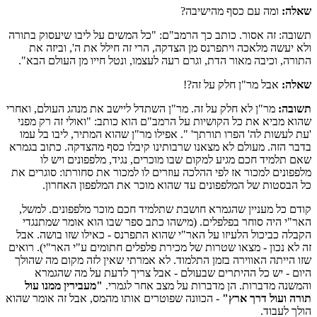
שאלה:
ומה עם כסף מהישיבה?
תשובה: זה אסור. כותב כך הרמב"ם: "כל המשים על ליבו שיעסוק בתורה
ולא יעשה מלאכה ויתפרנס מן הצדקה, הרי זה חילל את ה', וביזה את
התורה, וכיבה מאור הדת, וגרם רעה לעצמו, ונטל חייו מן העולם הבא".
שאלה:
אבל מר"ן חלק על זה?!
תשובה:
מר"ן לא חלק על זה. מר"ן השתדל ליישב את מנהג העולם, ואחרי
שהוא מביא את כל הקושיות על הרמב"ם הוא כותב: "ואולי זה רק מפני
'עת לעשות לה' הפרו תורתך' ". אפילו מר"ן שהוא המתיר, ליבו בל עמו
בדבר הזה. מעולם לא מצאנו שרבותינו קיבלו כסף מהצדקה. כתוב בגמרא
שאם תלמיד חכם מגיע למקום שבו מוכרים, נגיד, מלפפונים ויש לו
מלפפונים למכור אז לפי ההלכה עוזרים לו למכור את סחורתו: סוגרים את
כל הבסטות של המלפפונים עד שהוא מוכר את המלפפון האחרון.
קודם כל מעניין שהגמרא חושבת שתלמיד חכם מוכר מלפפונים. למשל,
האר"י היה סוחר בפלפלים. (מישהו כתב ספר שבו הוא אומר שמתנגדי
הקבלה כביכול הלעיזו על האר"י שהוא התפרנס - כאילו שזו בושה. אבל
זה לא נכון - מצאו שטרות של מכירת פלפלים חתומים ע"י האר"י). רואים
שזו הייתה האווירה בזמן התלמוד. לא אמרתי שאין לזה מקום מה שהולך
היום - יש כל ההיתרים שבעולם - אבל צריך לדעת על מה שהגמרא
והמשנה מדברות. הן מדברות על מצב אחר לגמרי.
"מעבירין ממנו עול
תורה ועול דרך ארץ"
- הכוונה שפוטרים אותו מהמס, אבל זה אומר שהוא
הולך לעבוד.