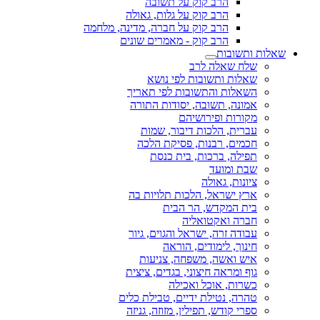
הרב קוק על תשובה
הרב קוק על גלות, גאולה
הרב קוק על חברה, מדינה, מלחמה
הרב קוק - מאמרים שונים
שאלות ותשובות
שלח שאלה לרב
שאלות ותשובות לפי נושא
השאלות והתשובות לפי תאריך
אמונה, תשובה, יסודות התורה
מקורות ופירושיהם
עברית, הלכות דיבור, שמות
חכמים, רבנות, פסיקת הלכה
תפילה, ברכות, בית כנסת
שבת ומועד
ציונות, גאולה
ארץ ישראל, הלכות תלויות בה
בית המקדש, הר הבית
חברה ואקטואליה
עבודה זרה, ישראל והגוים, גיור
חינוך, לימודים, הוראה
איש ואשה, משפחה, צניעות
גוף ומראה חיצוני, בגדים, ציצית
כשרות, אוכל ואכילה
טהרה, נטילת ידיים, טבילת כלים
ספרי קודש, תפילין, מזוזה, גניזה