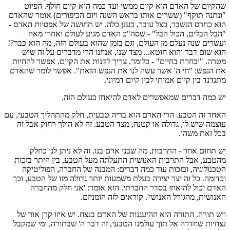
שהקיום של האדם הוא קיום ממשי ועד כמה הוא קיום חולף. הפיוט
"ונתנה תוקף" (ששרים אותו בראש השנה ויום הכיפורים) אומר שהאדם
הוא כחרס הנשבר, כצל עובר, כענן כלה. יש תחושה של אפסיות האדם -
"הבל הבלים, הכול הבל" - שסה"כ האדם מגיע לעולם ואחרי מאה
ועשרים שנה נעלם מן העולם, וגם בזמן שהוא בעולם הזה, מה הוא כבר?!
הוא שום דבר והוא חוטא... מצד שני, אנחנו הרי מדברים על זה שיש
מטרה. "ובחרת בחיים" - כלומר, צריך לקנות את הקיום. אפשר להחיות
את הנפש: "חי ה' אשר עשה לנו את הנפש הזאת". אפשר לומר שהאדם
מתנדנד בין קיום אמיתי לבין קיום דמיוני.
יש כמה דברים שמאפשרים לאדם להיאחז בעולם הזה.
האחד זה הטבע. הרי האדם הוא בריה טבעית, חלק מהתהליך הטבעי, עם
עוצמה שיש לו, גדולה או קטנה, מצד הטבע. זה לא הולך רחוק אבל זה
בכל זאת משהו.
יש תחום אחר - התרבות, מה שבני אדם בנו. זה לא ניתן לנו כחלק
מהטבע, אבל התרבות האנושית התעלתה מעל הטבע, בין היתר בזכות
הטכנולוגיה, ובזכות עוד כמה דברים: המבנה של החברה, הפוליטיקה
וכדומה. כל זה יצר יצירה בעלת משמעות יותר גדולה מזו של הטבע, וכך
האדם יכול להיאחז בסדר החברתי. הוא אומר: 'אני חלק מהחברה
האנושית, מהגורל האנושי'. קוראים לזה הומניזם.
ויש תורה. התורה היא ההיעגנות של האדם בנצח. יש איזו קרן אור של
נצחיות שחדרה אל תוך עולמנו הטבעי, זה דבר ה' שבתורה, ומי שמקבל