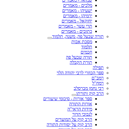
שמואל - מאמרים
מלכים - מאמרים
ישעיהו - מאמרים
ירמיהו - מאמרים
יחזקאל - מאמרים
תרי עשר - מאמרים
כתובים - מאמרים
תורה שבעל פה, משנה, תלמוד
מסכת אבות
תלמוד
חכמים
תורה שבעל פה
תורת הקבלה
תפילה
ספר הכוזרי לרבי יהודה הלוי
רמב"ם
רמח"ל
רבי נחמן מברסלב
הרב קוק ותורתו
ספר אורות - סיכומי שיעורים
אורות התורה
מידות הראי"ה
לנבוכי הדור
הרב קוק על המועדים
הרב קוק על יסודות התורה