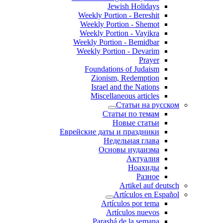
Jewish Holidays
Weekly Portion - Bereshit
Weekly Portion - Shemot
Weekly Portion - Vayikra
Weekly Portion - Bemidbar
Weekly Portion - Devarim
Prayer
Foundations of Judaism
Zionism, Redemption
Israel and the Nations
Miscellaneous articles
Статьи на русском
Статьи по темам
Новые статьи
Еврейские даты и праздники
Недельная глава
Основы иудаизма
Актуалия
Ноахиды
Разное
Artikel auf deutsch
Artículos en Español
Artículos por tema
Artículos nuevos
Parashá de la semana