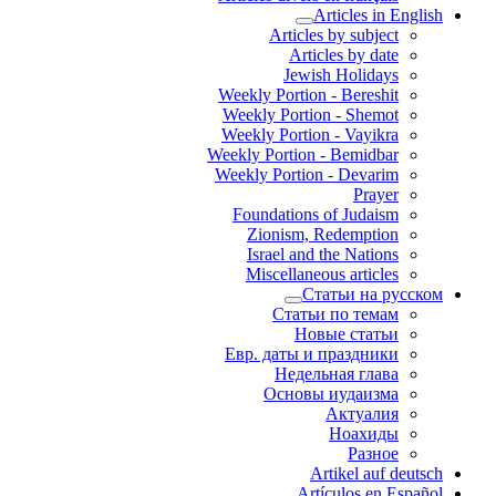
Articles in English
Articles by subject
Articles by date
Jewish Holidays
Weekly Portion - Bereshit
Weekly Portion - Shemot
Weekly Portion - Vayikra
Weekly Portion - Bemidbar
Weekly Portion - Devarim
Prayer
Foundations of Judaism
Zionism, Redemption
Israel and the Nations
Miscellaneous articles
Статьи на русском
Статьи по темам
Новые статьи
Евр. даты и праздники
Недельная глава
Основы иудаизма
Актуалия
Ноахиды
Разное
Artikel auf deutsch
Artículos en Español