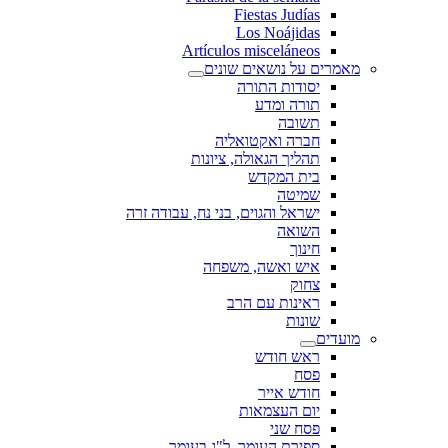
Fiestas Judías
Los Noájidas
Artículos misceláneos
מאמרים על נושאים שונים
יסודות התורה
תורה ומדע
תשובה
חברה ואקטואליה
תהליך הגאולה, ציונות
בית המקדש
שמיטה
ישראל והגוים, בני נח, עבודה זרה
השואה
חינוך
איש ואשה, משפחה
צחוק
ראינות עם הרב
שונות
מועדים
ראש חודש
פסח
חודש אייר
יום העצמאות
פסח שני
ספירת העומר, ל"ג בעומר