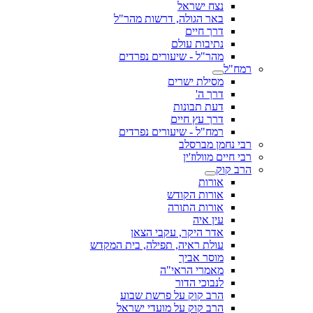
נצח ישראל
באר הגולה, דרשות מהר"ל
דרך חיים
נתיבות עולם
מהר"ל - שיעורים נפרדים
רמח"ל
מסילת ישרים
דרך ה'
דעת תבונות
דרך עץ חיים
רמח"ל - שיעורים נפרדים
רבי נחמן מברסלב
רבי חיים מוולוז'ין
הרב קוק
אורות
אורות הקודש
אורות התורה
עין איה
אדר היקר, עקבי הצאן
עולת ראיה, תפילה, בית המקדש
מוסר אביך
מאמרי הראי"ה
לנבוכי הדור
הרב קוק על פרשת שבוע
הרב קוק על מועדי ישראל