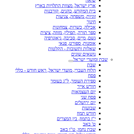
שואה
ארץ ישראל, מצוות התלויות בארץ
בית המקדש, כהנים, קורבנות
זוגיות, משפחה, צניעות
חינוך
אכילה, כשרות, צמחונות
ספר תורה, תפילין, מזוזה, ציצית
גשם, מיים, סביבה, גיאוגרפיה
אומנות, ספורט, פנאי
שאלות ותשובות - הקלטות
נושאים שונים
שבת ומועדי ישראל
שבת
הלוח העברי, מועדי ישראל, ראש חודש - כללי
פסח
ספירת העומר, ל"ג בעומר
חודש אייר
יום העצמאות
פסח שני
יום ירושלים
שבועות
חודש תמוז
י"ז בתמוז, בין המצרים
ט' באב
שבת נחמו, ט"ו באב