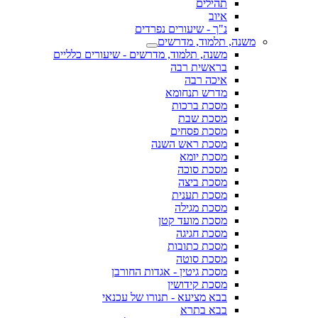
תהילים
איוב
נ"ך - שיעורים נפרדים
משנה, תלמוד, מדרשים
משנה, תלמוד, מדרשים - שיעורים כלליים
בראשית רבה
איכה רבה
מדרש תנחומא
מסכת ברכות
מסכת שבת
מסכת פסחים
מסכת ראש השנה
מסכת יומא
מסכת סוכה
מסכת ביצה
מסכת תענית
מסכת מגילה
מסכת מועד קטן
מסכת חגיגה
מסכת כתובות
מסכת סוטה
מסכת גיטין - אגדות החורבן
מסכת קידושין
בבא מציעא - תנורו של עכנאי
בבא בתרא