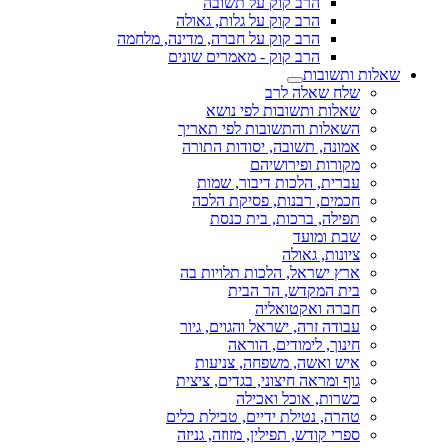
הרב קוק על תשובה
הרב קוק על גלות, גאולה
הרב קוק על חברה, מדינה, מלחמה
הרב קוק - מאמרים שונים
שאלות ותשובות
שלח שאלה לרב
שאלות ותשובות לפי נושא
השאלות והתשובות לפי תאריך
אמונה, תשובה, יסודות התורה
מקורות ופירושיהם
עברית, הלכות דיבור, שמות
חכמים, רבנות, פסיקת הלכה
תפילה, ברכות, בית כנסת
שבת ומועד
ציונות, גאולה
ארץ ישראל, הלכות תלויות בה
בית המקדש, הר הבית
חברה ואקטואליה
עבודה זרה, ישראל והגוים, גיור
חינוך, לימודים, הוראה
איש ואשה, משפחה, צניעות
גוף ומראה חיצוני, בגדים, ציצית
כשרות, אוכל ואכילה
טהרה, נטילת ידיים, טבילת כלים
ספרי קודש, תפילין, מזוזה, גניזה