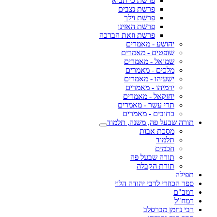
פרשת כי תבוא
פרשת נצבים
פרשת וילך
פרשת האזינו
פרשת וזאת הברכה
יהושע - מאמרים
שופטים - מאמרים
שמואל - מאמרים
מלכים - מאמרים
ישעיהו - מאמרים
ירמיהו - מאמרים
יחזקאל - מאמרים
תרי עשר - מאמרים
כתובים - מאמרים
תורה שבעל פה, משנה, תלמוד
מסכת אבות
תלמוד
חכמים
תורה שבעל פה
תורת הקבלה
תפילה
ספר הכוזרי לרבי יהודה הלוי
רמב"ם
רמח"ל
רבי נחמן מברסלב