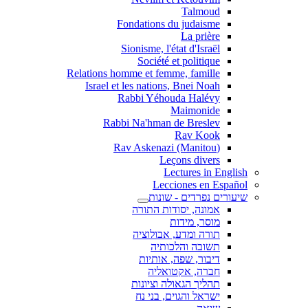
Talmoud
Fondations du judaisme
La prière
Sionisme, l'état d'Israël
Société et politique
Relations homme et femme, famille
Israel et les nations, Bnei Noah
Rabbi Yéhouda Halévy
Maimonide
Rabbi Na'hman de Breslev
Rav Kook
(Rav Askenazi (Manitou
Leçons divers
Lectures in English
Lecciones en Español
שיעורים נפרדים - שונות
אמונה, יסודות התורה
מוסר, מידות
תורה ומדע, אבולוציה
תשובה והלכותיה
דיבור, שפה, אותיות
חברה, אקטואליה
תהליך הגאולה וציונות
ישראל והגוים, בני נח