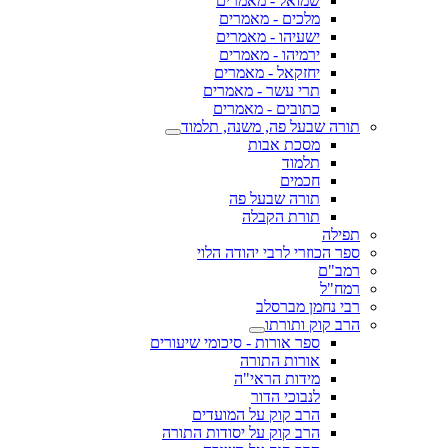
שמואל - מאמרים
מלכים - מאמרים
ישעיהו - מאמרים
ירמיהו - מאמרים
יחזקאל - מאמרים
תרי עשר - מאמרים
כתובים - מאמרים
תורה שבעל פה, משנה, תלמוד
מסכת אבות
תלמוד
חכמים
תורה שבעל פה
תורת הקבלה
תפילה
ספר הכוזרי לרבי יהודה הלוי
רמב"ם
רמח"ל
רבי נחמן מברסלב
הרב קוק ותורתו
ספר אורות - סיכומי שיעורים
אורות התורה
מידות הראי"ה
לנבוכי הדור
הרב קוק על המועדים
הרב קוק על יסודות התורה