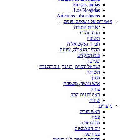
Fiestas Judías
Los Noájidas
Artículos misceláneos
מאמרים על נושאים שונים
יסודות התורה
תורה ומדע
תשובה
חברה ואקטואליה
תהליך הגאולה, ציונות
בית המקדש
שמיטה
ישראל והגוים, בני נח, עבודה זרה
השואה
חינוך
איש ואשה, משפחה
צחוק
ראינות עם הרב
שונות
מועדים
ראש חודש
פסח
חודש אייר
יום העצמאות
פסח שני
ספירת העומר, ל"ג בעומר