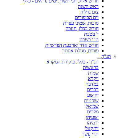
חודש אלול, חגי תשרי, ימים נוראים - כללי
ראש השנה
צום גדליה
יום הכיפורים
סוכות, שמיני עצרת
חודש כסלו, חנוכה
י' בטבת
ט"ו בשבט
חודש אדר וארבעת הפרשיות
פורים, מגילת אסתר
תנ"ך
תנ"ך - כללי, ביקורת המקרא
בראשית
שמות
ויקרא
במדבר
דברים
יהושע
שופטים
שמואל
מלכים
ישעיהו
ירמיהו
יחזקאל
תרי עשר