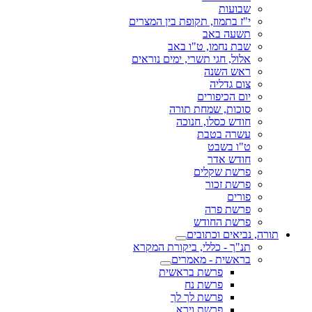
שבועות
י"ז בתמוז, תקופת בין המצרים
תשעה באב
שבת נחמו, ט"ו באב
אלול, חגי תשרי, ימים נוראים
ראש השנה
צום גדליה
יום הכיפורים
סוכות, שמחת תורה
חודש כסלו, חנוכה
עשרה בטבת
ט"ו בשבט
חודש אדר
פרשת שקלים
פרשת זכור
פורים
פרשת פרה
פרשת החודש
תורה, נביאים וכתובים
תנ"ך - כללי, ביקורת המקרא
בראשית - מאמרים
פרשת בראשית
פרשת נח
פרשת לך לך
פרשת וירא