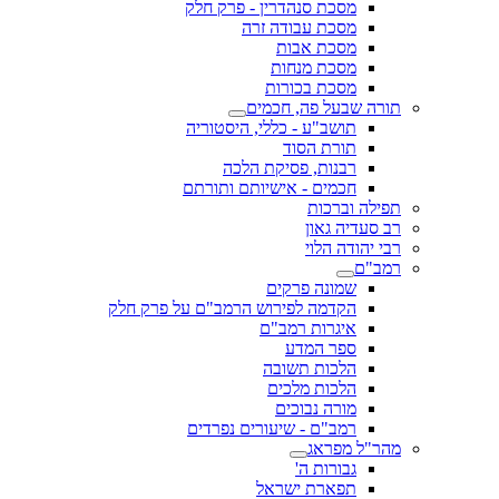
מסכת סנהדרין - פרק חלק
מסכת עבודה זרה
מסכת אבות
מסכת מנחות
מסכת בכורות
תורה שבעל פה, חכמים
תושב"ע - כללי, היסטוריה
תורת הסוד
רבנות, פסיקת הלכה
חכמים - אישיותם ותורתם
תפילה וברכות
רב סעדיה גאון
רבי יהודה הלוי
רמב"ם
שמונה פרקים
הקדמה לפירוש הרמב"ם על פרק חלק
איגרות רמב"ם
ספר המדע
הלכות תשובה
הלכות מלכים
מורה נבוכים
רמב"ם - שיעורים נפרדים
מהר"ל מפראג
גבורות ה'
תפארת ישראל