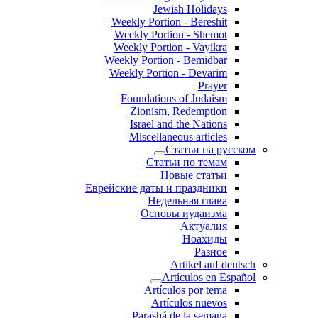
Jewish Holidays
Weekly Portion - Bereshit
Weekly Portion - Shemot
Weekly Portion - Vayikra
Weekly Portion - Bemidbar
Weekly Portion - Devarim
Prayer
Foundations of Judaism
Zionism, Redemption
Israel and the Nations
Miscellaneous articles
Статьи на русском
Статьи по темам
Новые статьи
Еврейские даты и праздники
Недельная глава
Основы иудаизма
Актуалия
Ноахиды
Разное
Artikel auf deutsch
Artículos en Español
Artículos por tema
Artículos nuevos
Parashá de la semana