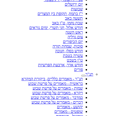
יום ירושלים
שבועות
י"ז בתמוז, תקופת בין המצרים
תשעה באב
שבת נחמו, ט"ו באב
חודש אלול, חגי תשרי, ימים נוראים
ראש השנה
צום גדליה
יום הכיפורים
סוכות, שמחת תורה
חודש כסלו, חנוכה
עשרה בטבת
ט"ו בשבט
חודש אדר, ארבעת הפרשיות
פורים
תנ"ך
תנ"ך - מאמרים כלליים, ביקורת המקרא
בראשית - מאמרים על פרשת שבוע
שמות - מאמרים על פרשת שבוע
ויקרא - מאמרים על פרשת שבוע
במדבר - מאמרים על פרשת שבוע
דברים - מאמרים על פרשת שבוע
יהושע - מאמרים
שופטים - מאמרים