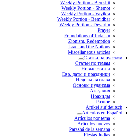
Weekly Portion - Bereshit
Weekly Portion - Shemot
Weekly Portion - Vayikra
Weekly Portion - Bemidbar
Weekly Portion - Devarim
Prayer
Foundations of Judaism
Zionism, Redemption
Israel and the Nations
Miscellaneous articles
Статьи на русском
Статьи по темам
Новые статьи
Евр. даты и праздники
Недельная глава
Основы иудаизма
Актуалия
Ноахиды
Разное
Artikel auf deutsch
Artículos en Español
Artículos por tema
Artículos nuevos
Parashá de la semana
Fiestas Judías