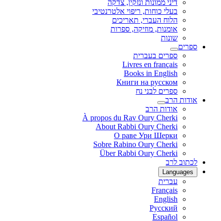
דיני ממונות ונזקין, צדקה
בעלי כוחות, ריפוי אלטרנטיבי
הלוח העברי, תאריכים
אומנות, מוזיקה, ספרות
שונות
ספרים
ספרים בעברית
Livres en français
Books in English
Книги на русском
ספרים לבני נח
אודות הרב
אודות הרב
À propos du Rav Oury Cherki
About Rabbi Oury Cherki
О раве Ури Шерки
Sobre Rabino Oury Cherki
Über Rabbi Oury Cherki
לכתוב לרב
Languages
עברית
Français
English
Русский
Español