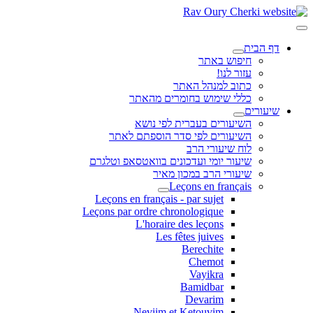
דף הבית
חיפוש באתר
עזור לנו!
כתוב למנהל האתר
כללי שימוש בחומרים מהאתר
שיעורים
השיעורים בעברית לפי נושא
השיעורים לפי סדר הוספתם לאתר
לוח שיעורי הרב
שיעור יומי ועדכונים בוואטסאפ וטלגרם
שיעורי הרב במכון מאיר
Leçons en français
Leçons en français - par sujet
Leçons par ordre chronologique
L'horaire des leçons
Les fêtes juives
Berechite
Chemot
Vayikra
Bamidbar
Devarim
Neviim et Ketouvim