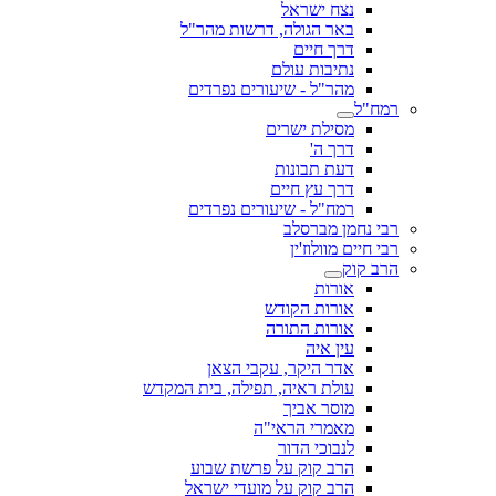
נצח ישראל
באר הגולה, דרשות מהר"ל
דרך חיים
נתיבות עולם
מהר"ל - שיעורים נפרדים
רמח"ל
מסילת ישרים
דרך ה'
דעת תבונות
דרך עץ חיים
רמח"ל - שיעורים נפרדים
רבי נחמן מברסלב
רבי חיים מוולוז'ין
הרב קוק
אורות
אורות הקודש
אורות התורה
עין איה
אדר היקר, עקבי הצאן
עולת ראיה, תפילה, בית המקדש
מוסר אביך
מאמרי הראי"ה
לנבוכי הדור
הרב קוק על פרשת שבוע
הרב קוק על מועדי ישראל