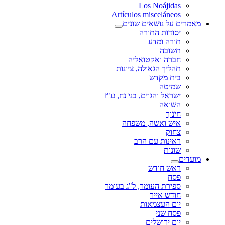
Los Noájidas
Artículos misceláneos
מאמרים על נושאים שונים
יסודות התורה
תורה ומדע
תשובה
חברה ואקטואליה
תהליך הגאולה, ציונות
בית מקדש
שמיטה
ישראל והגוים, בני נח, ע"ז
השואה
חינוך
איש ואשה, משפחה
צחוק
ראינות עם הרב
שונות
מועדים
ראש חודש
פסח
ספירת העומר, ל"ג בעומר
חודש אייר
יום העצמאות
פסח שני
יום ירושלים