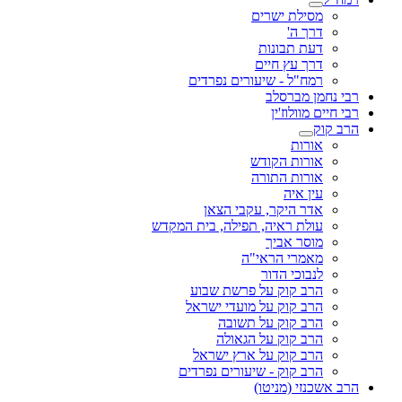
מסילת ישרים
דרך ה'
דעת תבונות
דרך עץ חיים
רמח"ל - שיעורים נפרדים
רבי נחמן מברסלב
רבי חיים מוולוז'ין
הרב קוק
אורות
אורות הקודש
אורות התורה
עין איה
אדר היקר, עקבי הצאן
עולת ראיה, תפילה, בית המקדש
מוסר אביך
מאמרי הראי"ה
לנבוכי הדור
הרב קוק על פרשת שבוע
הרב קוק על מועדי ישראל
הרב קוק על תשובה
הרב קוק על הגאולה
הרב קוק על ארץ ישראל
הרב קוק - שיעורים נפרדים
הרב אשכנזי (מניטו)