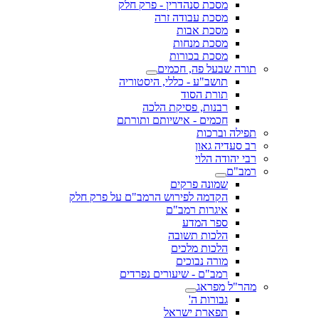
מסכת סנהדרין - פרק חלק
מסכת עבודה זרה
מסכת אבות
מסכת מנחות
מסכת בכורות
תורה שבעל פה, חכמים
תושב"ע - כללי, היסטוריה
תורת הסוד
רבנות, פסיקת הלכה
חכמים - אישיותם ותורתם
תפילה וברכות
רב סעדיה גאון
רבי יהודה הלוי
רמב"ם
שמונה פרקים
הקדמה לפירוש הרמב"ם על פרק חלק
איגרות רמב"ם
ספר המדע
הלכות תשובה
הלכות מלכים
מורה נבוכים
רמב"ם - שיעורים נפרדים
מהר"ל מפראג
גבורות ה'
תפארת ישראל