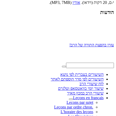
י-ם, 20 דקות (וידאו).
אודיו
(MP3, 7MB).
הודעות
עזרו בהפצת התורה של הרב!
השיעורים בעברית לפי נושא
השיעורים לפי סדר הוספתם לאתר
לוח שיעורי הרב
שיעור יומי בוואטסאפ וטלגרם
שיעורי הרב במכון מאיר
Leçons en français
Leçons par sujet
.Leçons par ordre chron
L'horaire des leçons