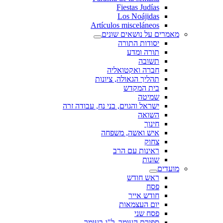
Fiestas Judías
Los Noájidas
Artículos misceláneos
מאמרים על נושאים שונים
יסודות התורה
תורה ומדע
תשובה
חברה ואקטואליה
תהליך הגאולה, ציונות
בית המקדש
שמיטה
ישראל והגוים, בני נח, עבודה זרה
השואה
חינוך
איש ואשה, משפחה
צחוק
ראינות עם הרב
שונות
מועדים
ראש חודש
פסח
חודש אייר
יום העצמאות
פסח שני
ספירת העומר, ל"ג בעומר