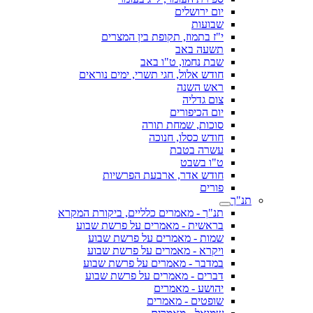
יום ירושלים
שבועות
י"ז בתמוז, תקופת בין המצרים
תשעה באב
שבת נחמו, ט"ו באב
חודש אלול, חגי תשרי, ימים נוראים
ראש השנה
צום גדליה
יום הכיפורים
סוכות, שמחת תורה
חודש כסלו, חנוכה
עשרה בטבת
ט"ו בשבט
חודש אדר, ארבעת הפרשיות
פורים
תנ"ך
תנ"ך - מאמרים כלליים, ביקורת המקרא
בראשית - מאמרים על פרשת שבוע
שמות - מאמרים על פרשת שבוע
ויקרא - מאמרים על פרשת שבוע
במדבר - מאמרים על פרשת שבוע
דברים - מאמרים על פרשת שבוע
יהושע - מאמרים
שופטים - מאמרים