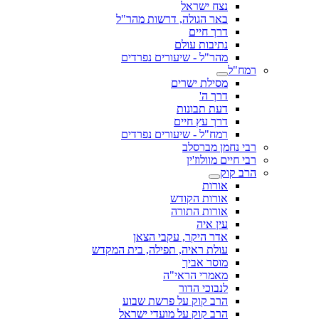
נצח ישראל
באר הגולה, דרשות מהר"ל
דרך חיים
נתיבות עולם
מהר"ל - שיעורים נפרדים
רמח"ל
מסילת ישרים
דרך ה'
דעת תבונות
דרך עץ חיים
רמח"ל - שיעורים נפרדים
רבי נחמן מברסלב
רבי חיים מוולוז'ין
הרב קוק
אורות
אורות הקודש
אורות התורה
עין איה
אדר היקר, עקבי הצאן
עולת ראיה, תפילה, בית המקדש
מוסר אביך
מאמרי הראי"ה
לנבוכי הדור
הרב קוק על פרשת שבוע
הרב קוק על מועדי ישראל