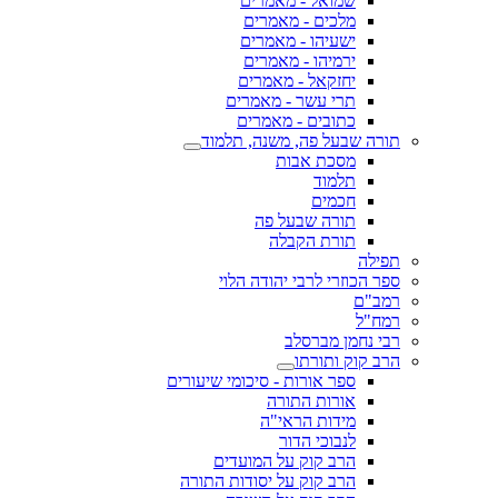
שמואל - מאמרים
מלכים - מאמרים
ישעיהו - מאמרים
ירמיהו - מאמרים
יחזקאל - מאמרים
תרי עשר - מאמרים
כתובים - מאמרים
תורה שבעל פה, משנה, תלמוד
מסכת אבות
תלמוד
חכמים
תורה שבעל פה
תורת הקבלה
תפילה
ספר הכוזרי לרבי יהודה הלוי
רמב"ם
רמח"ל
רבי נחמן מברסלב
הרב קוק ותורתו
ספר אורות - סיכומי שיעורים
אורות התורה
מידות הראי"ה
לנבוכי הדור
הרב קוק על המועדים
הרב קוק על יסודות התורה