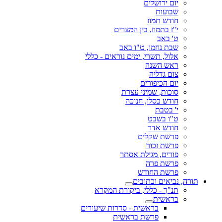
יום ירושלים
שבועות
חודש תמוז
י"ז בתמוז, בין המצרים
ט' באב
שבת נחמו, ט"ו באב
אלול, תשרי, ימים נוראים - כללי
ראש השנה
צום גדליה
יום הכיפורים
סוכות, שמיני עצרת
חודש כסלו, חנוכה
י' בטבת
ט"ו בשבט
חודש אדר
פרשת שקלים
פרשת זכור
פורים, מגילת אסתר
פרשת פרה
פרשת החודש
תורה, נביאים וכתובים
תנ"ך - כללי, ביקורת המקרא
בראשית
בראשית - סדרות שיעורים
פרשת בראשית