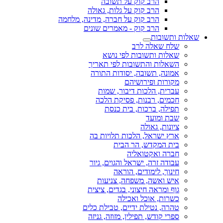
הרב קוק על תשובה
הרב קוק על גלות, גאולה
הרב קוק על חברה, מדינה, מלחמה
הרב קוק - מאמרים שונים
שאלות ותשובות
שלח שאלה לרב
שאלות ותשובות לפי נושא
השאלות והתשובות לפי תאריך
אמונה, תשובה, יסודות התורה
מקורות ופירושיהם
עברית, הלכות דיבור, שמות
חכמים, רבנות, פסיקת הלכה
תפילה, ברכות, בית כנסת
שבת ומועד
ציונות, גאולה
ארץ ישראל, הלכות תלויות בה
בית המקדש, הר הבית
חברה ואקטואליה
עבודה זרה, ישראל והגוים, גיור
חינוך, לימודים, הוראה
איש ואשה, משפחה, צניעות
גוף ומראה חיצוני, בגדים, ציצית
כשרות, אוכל ואכילה
טהרה, נטילת ידיים, טבילת כלים
ספרי קודש, תפילין, מזוזה, גניזה