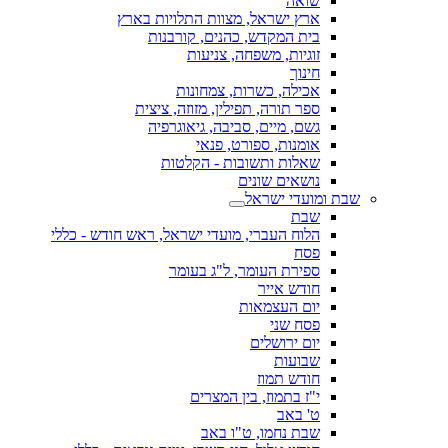
שואה
ארץ ישראל, מצוות התלויות בארץ
בית המקדש, כהנים, קורבנות
זוגיות, משפחה, צניעות
חינוך
אכילה, כשרות, צמחונות
ספר תורה, תפילין, מזוזה, ציצית
גשם, מיים, סביבה, גיאוגרפיה
אומנות, ספורט, פנאי
שאלות ותשובות - הקלטות
נושאים שונים
שבת ומועדי ישראל
שבת
הלוח העברי, מועדי ישראל, ראש חודש - כללי
פסח
ספירת העומר, ל"ג בעומר
חודש אייר
יום העצמאות
פסח שני
יום ירושלים
שבועות
חודש תמוז
י"ז בתמוז, בין המצרים
ט' באב
שבת נחמו, ט"ו באב