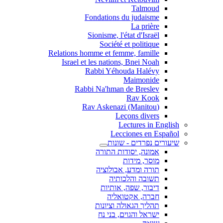
Talmoud
Fondations du judaisme
La prière
Sionisme, l'état d'Israël
Société et politique
Relations homme et femme, famille
Israel et les nations, Bnei Noah
Rabbi Yéhouda Halévy
Maimonide
Rabbi Na'hman de Breslev
Rav Kook
(Rav Askenazi (Manitou
Leçons divers
Lectures in English
Lecciones en Español
שיעורים נפרדים - שונות
אמונה, יסודות התורה
מוסר, מידות
תורה ומדע, אבולוציה
תשובה והלכותיה
דיבור, שפה, אותיות
חברה, אקטואליה
תהליך הגאולה וציונות
ישראל והגוים, בני נח