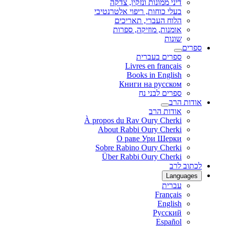
דיני ממונות ונזקין, צדקה
בעלי כוחות, ריפוי אלטרנטיבי
הלוח העברי, תאריכים
אומנות, מוזיקה, ספרות
שונות
ספרים
ספרים בעברית
Livres en français
Books in English
Книги на русском
ספרים לבני נח
אודות הרב
אודות הרב
À propos du Rav Oury Cherki
About Rabbi Oury Cherki
О раве Ури Шерки
Sobre Rabino Oury Cherki
Über Rabbi Oury Cherki
לכתוב לרב
Languages
עברית
Français
English
Русский
Español