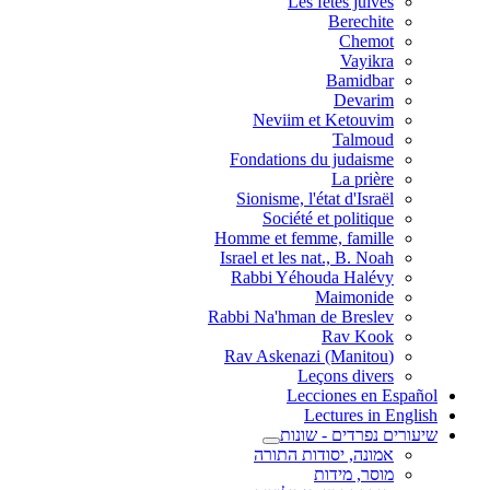
Les fêtes juives
Berechite
Chemot
Vayikra
Bamidbar
Devarim
Neviim et Ketouvim
Talmoud
Fondations du judaisme
La prière
Sionisme, l'état d'Israël
Société et politique
Homme et femme, famille
Israel et les nat., B. Noah
Rabbi Yéhouda Halévy
Maimonide
Rabbi Na'hman de Breslev
Rav Kook
(Rav Askenazi (Manitou
Leçons divers
Lecciones en Español
Lectures in English
שיעורים נפרדים - שונות
אמונה, יסודות התורה
מוסר, מידות