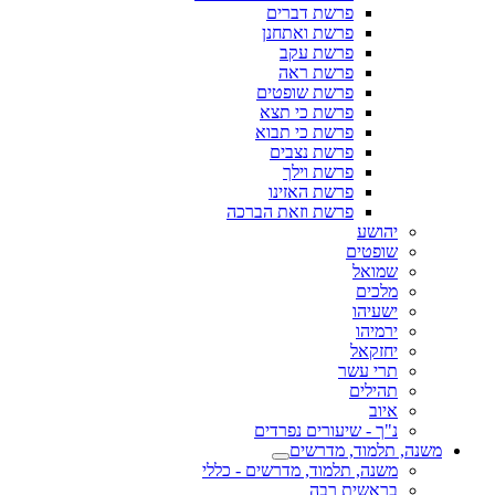
פרשת דברים
פרשת ואתחנן
פרשת עקב
פרשת ראה
פרשת שופטים
פרשת כי תצא
פרשת כי תבוא
פרשת נצבים
פרשת וילך
פרשת האזינו
פרשת וזאת הברכה
יהושע
שופטים
שמואל
מלכים
ישעיהו
ירמיהו
יחזקאל
תרי עשר
תהילים
איוב
נ"ך - שיעורים נפרדים
משנה, תלמוד, מדרשים
משנה, תלמוד, מדרשים - כללי
בראשית רבה