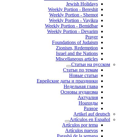
Jewish Holidays
Weekly Portion - Bereshit
Weekly Portion - Shemot
Weekly Portion - Vayikra
Weekly Portion - Bemidbar
Weekly Portion - Devarim
Prayer
Foundations of Judaism
Zionism, Redemption
Israel and the Nations
Miscellaneous articles
Статьи на русском
Статьи по темам
Новые статьи
Еврейские даты и праздники
Недельная глава
Основы иудаизма
Актуалия
Ноахиды
Разное
Artikel auf deutsch
Artículos en Español
Artículos por tema
Artículos nuevos
Parashá de la semana