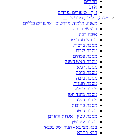
תהילים
איוב
נ"ך - שיעורים נפרדים
משנה, תלמוד, מדרשים
משנה, תלמוד, מדרשים - שיעורים כלליים
בראשית רבה
איכה רבה
מדרש תנחומא
מסכת ברכות
מסכת שבת
מסכת פסחים
מסכת ראש השנה
מסכת יומא
מסכת סוכה
מסכת ביצה
מסכת תענית
מסכת מגילה
מסכת מועד קטן
מסכת חגיגה
מסכת כתובות
מסכת סוטה
מסכת גיטין - אגדות החורבן
מסכת קידושין
בבא מציעא - תנורו של עכנאי
בבא בתרא