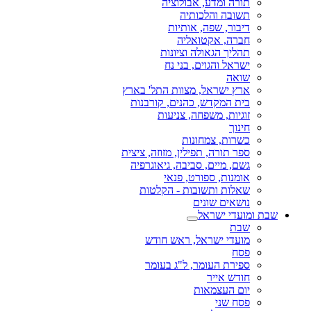
תורה ומדע, אבולוציה
תשובה והלכותיה
דיבור, שפה, אותיות
חברה, אקטואליה
תהליך הגאולה וציונות
ישראל והגוים, בני נח
שואה
ארץ ישראל, מצוות התל' בארץ
בית המקדש, כהנים, קורבנות
זוגיות, משפחה, צניעות
חינוך
כשרות, צמחונות
ספר תורה, תפילין, מזוזה, ציצית
גשם, מיים, סביבה, גיאוגרפיה
אומנות, ספורט, פנאי
שאלות ותשובות - הקלטות
נושאים שונים
שבת ומועדי ישראל
שבת
מועדי ישראל, ראש חודש
פסח
ספירת העומר, ל"ג בעומר
חודש אייר
יום העצמאות
פסח שני