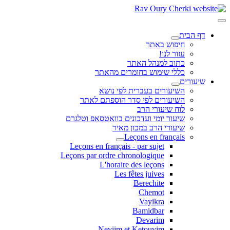
דף הבית
חיפוש באתר
עזור לנו!
כתוב למנהל האתר
כללי שימוש בחומרים מהאתר
שיעורים
השיעורים בעברית לפי נושא
השיעורים לפי סדר הוספתם לאתר
לוח שיעורי הרב
שיעור יומי ועדכונים בוואטסאפ וטלגרם
שיעורי הרב במכון מאיר
Leçons en français
Leçons en français - par sujet
Leçons par ordre chronologique
L'horaire des leçons
Les fêtes juives
Berechite
Chemot
Vayikra
Bamidbar
Devarim
Neviim et Ketouvim