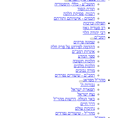
תושב"ע - כללי, היסטוריה
תורת הסוד
רבנות, פסיקת הלכה
חכמים - אישיותם ותורתם
תפילה וברכות
רב סעדיה גאון
רבי יהודה הלוי
רמב"ם
שמונה פרקים
הקדמה לפירוש על פרק חלק
איגרות רמב"ם
ספר המדע
הלכות תשובה
הלכות מלכים
מורה נבוכים
רמב"ם - שיעורים נפרדים
מהר"ל מפראג
גבורות ה'
תפארת ישראל
נצח ישראל
באר הגולה, דרשות מהר"ל
דרך חיים
נתיבות עולם
מהר"ל - שיעורים נפרדים
רמח"ל