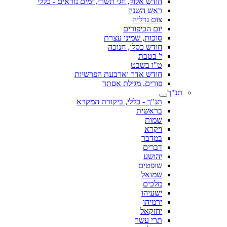
חודש אלול, חגי תשרי, ימים נוראים - כללי
ראש השנה
צום גדליה
יום הכיפורים
סוכות, שמיני עצרת
חודש כסלו, חנוכה
י' בטבת
ט"ו בשבט
חודש אדר וארבעת הפרשיות
פורים, מגילת אסתר
תנ"ך
תנ"ך - כללי, ביקורת המקרא
בראשית
שמות
ויקרא
במדבר
דברים
יהושע
שופטים
שמואל
מלכים
ישעיהו
ירמיהו
יחזקאל
תרי עשר