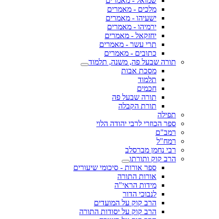
שמואל - מאמרים
מלכים - מאמרים
ישעיהו - מאמרים
ירמיהו - מאמרים
יחזקאל - מאמרים
תרי עשר - מאמרים
כתובים - מאמרים
תורה שבעל פה, משנה, תלמוד
מסכת אבות
תלמוד
חכמים
תורה שבעל פה
תורת הקבלה
תפילה
ספר הכוזרי לרבי יהודה הלוי
רמב"ם
רמח"ל
רבי נחמן מברסלב
הרב קוק ותורתו
ספר אורות - סיכומי שיעורים
אורות התורה
מידות הראי"ה
לנבוכי הדור
הרב קוק על המועדים
הרב קוק על יסודות התורה