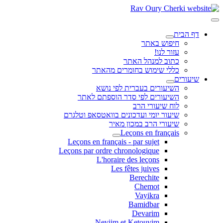
דף הבית
חיפוש באתר
עזור לנו!
כתוב למנהל האתר
כללי שימוש בחומרים מהאתר
שיעורים
השיעורים בעברית לפי נושא
השיעורים לפי סדר הוספתם לאתר
לוח שיעורי הרב
שיעור יומי ועדכונים בוואטסאפ וטלגרם
שיעורי הרב במכון מאיר
Leçons en français
Leçons en français - par sujet
Leçons par ordre chronologique
L'horaire des leçons
Les fêtes juives
Berechite
Chemot
Vayikra
Bamidbar
Devarim
Neviim et Ketouvim