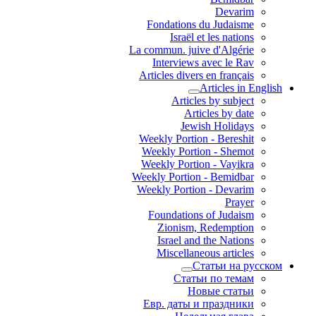
Devarim
Fondations du Judaisme
Israël et les nations
La commun. juive d'Algérie
Interviews avec le Rav
Articles divers en français
Articles in English
Articles by subject
Articles by date
Jewish Holidays
Weekly Portion - Bereshit
Weekly Portion - Shemot
Weekly Portion - Vayikra
Weekly Portion - Bemidbar
Weekly Portion - Devarim
Prayer
Foundations of Judaism
Zionism, Redemption
Israel and the Nations
Miscellaneous articles
Статьи на русском
Статьи по темам
Новые статьи
Евр. даты и праздники