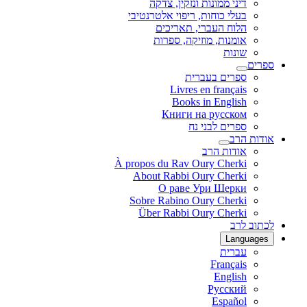
דיני ממונות ונזקין, צדקה
בעלי כוחות, ריפוי אלטרנטיבי
הלוח העברי, תאריכים
אומנות, מוזיקה, ספרות
שונות
ספרים
ספרים בעברית
Livres en français
Books in English
Книги на русском
ספרים לבני נח
אודות הרב
אודות הרב
À propos du Rav Oury Cherki
About Rabbi Oury Cherki
О раве Ури Шерки
Sobre Rabino Oury Cherki
Über Rabbi Oury Cherki
לכתוב לרב
Languages
עברית
Français
English
Русский
Español