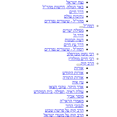
נצח ישראל
באר הגולה, דרשות מהר"ל
דרך חיים
נתיבות עולם
מהר"ל - שיעורים נפרדים
רמח"ל
מסילת ישרים
דרך ה'
דעת תבונות
דרך עץ חיים
רמח"ל - שיעורים נפרדים
רבי נחמן מברסלב
רבי חיים מוולוז'ין
הרב קוק
אורות
אורות הקודש
אורות התורה
עין איה
אדר היקר, עקבי הצאן
עולת ראיה, תפילה, בית המקדש
מוסר אביך
מאמרי הראי"ה
לנבוכי הדור
הרב קוק על פרשת שבוע
הרב קוק על מועדי ישראל