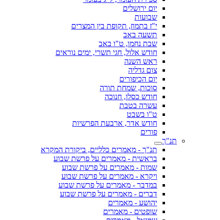
יום ירושלים
שבועות
י"ז בתמוז, תקופת בין המצרים
תשעה באב
שבת נחמו, ט"ו באב
חודש אלול, חגי תשרי, ימים נוראים
ראש השנה
צום גדליה
יום הכיפורים
סוכות, שמחת תורה
חודש כסלו, חנוכה
עשרה בטבת
ט"ו בשבט
חודש אדר, ארבעת הפרשיות
פורים
תנ"ך
תנ"ך - מאמרים כלליים, ביקורת המקרא
בראשית - מאמרים על פרשת שבוע
שמות - מאמרים על פרשת שבוע
ויקרא - מאמרים על פרשת שבוע
במדבר - מאמרים על פרשת שבוע
דברים - מאמרים על פרשת שבוע
יהושע - מאמרים
שופטים - מאמרים