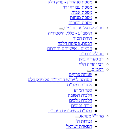
מסכת סנהדרין - פרק חלק
מסכת עבודה זרה
מסכת אבות
מסכת מנחות
מסכת בכורות
תורה שבעל פה, חכמים
תושב"ע - כללי, היסטוריה
תורת הסוד
רבנות, פסיקת הלכה
חכמים - אישיותם ותורתם
תפילה וברכות
רב סעדיה גאון
רבי יהודה הלוי
רמב"ם
שמונה פרקים
הקדמה לפירוש הרמב"ם על פרק חלק
איגרות רמב"ם
ספר המדע
הלכות תשובה
הלכות מלכים
מורה נבוכים
רמב"ם - שיעורים נפרדים
מהר"ל מפראג
גבורות ה'
תפארת ישראל