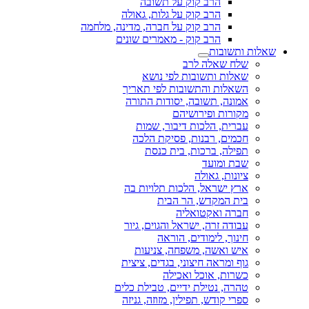
הרב קוק על תשובה
הרב קוק על גלות, גאולה
הרב קוק על חברה, מדינה, מלחמה
הרב קוק - מאמרים שונים
שאלות ותשובות
שלח שאלה לרב
שאלות ותשובות לפי נושא
השאלות והתשובות לפי תאריך
אמונה, תשובה, יסודות התורה
מקורות ופירושיהם
עברית, הלכות דיבור, שמות
חכמים, רבנות, פסיקת הלכה
תפילה, ברכות, בית כנסת
שבת ומועד
ציונות, גאולה
ארץ ישראל, הלכות תלויות בה
בית המקדש, הר הבית
חברה ואקטואליה
עבודה זרה, ישראל והגוים, גיור
חינוך, לימודים, הוראה
איש ואשה, משפחה, צניעות
גוף ומראה חיצוני, בגדים, ציצית
כשרות, אוכל ואכילה
טהרה, נטילת ידיים, טבילת כלים
ספרי קודש, תפילין, מזוזה, גניזה