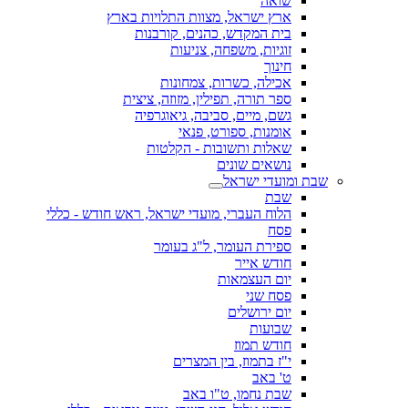
שואה
ארץ ישראל, מצוות התלויות בארץ
בית המקדש, כהנים, קורבנות
זוגיות, משפחה, צניעות
חינוך
אכילה, כשרות, צמחונות
ספר תורה, תפילין, מזוזה, ציצית
גשם, מיים, סביבה, גיאוגרפיה
אומנות, ספורט, פנאי
שאלות ותשובות - הקלטות
נושאים שונים
שבת ומועדי ישראל
שבת
הלוח העברי, מועדי ישראל, ראש חודש - כללי
פסח
ספירת העומר, ל"ג בעומר
חודש אייר
יום העצמאות
פסח שני
יום ירושלים
שבועות
חודש תמוז
י"ז בתמוז, בין המצרים
ט' באב
שבת נחמו, ט"ו באב