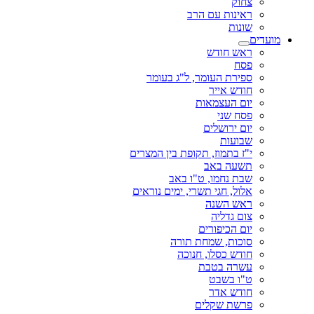
צחוק
ראינות עם הרב
שונות
מועדים
ראש חודש
פסח
ספירת העומר, ל"ג בעומר
חודש אייר
יום העצמאות
פסח שני
יום ירושלים
שבועות
י"ז בתמוז, תקופת בין המצרים
תשעה באב
שבת נחמו, ט"ו באב
אלול, חגי תשרי, ימים נוראים
ראש השנה
צום גדליה
יום הכיפורים
סוכות, שמחת תורה
חודש כסלו, חנוכה
עשרה בטבת
ט"ו בשבט
חודש אדר
פרשת שקלים