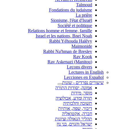
Talmoud
Fondations du judaisme
La prière
Sionisme, l'état d'Israël
Société et politique
Relations homme et femme, famille
Israel et les nations, Bnei Noah
Rabbi Yéhouda Halévy
Maimonide
Rabbi Na'hman de Breslev
Rav Kook
(Rav Askenazi (Manitou
Leçons divers
Lectures in English
Lecciones en Español
שיעורים נפרדים - שונות
אמונה, יסודות התורה
מוסר, מידות
תורה ומדע, אבולוציה
תשובה והלכותיה
דיבור, שפה, אותיות
חברה, אקטואליה
תהליך הגאולה וציונות
ישראל והגוים, בני נח