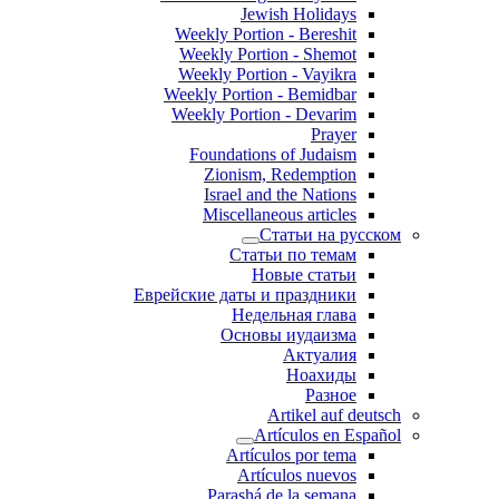
Jewish Holidays
Weekly Portion - Bereshit
Weekly Portion - Shemot
Weekly Portion - Vayikra
Weekly Portion - Bemidbar
Weekly Portion - Devarim
Prayer
Foundations of Judaism
Zionism, Redemption
Israel and the Nations
Miscellaneous articles
Статьи на русском
Статьи по темам
Новые статьи
Еврейские даты и праздники
Недельная глава
Основы иудаизма
Актуалия
Ноахиды
Разное
Artikel auf deutsch
Artículos en Español
Artículos por tema
Artículos nuevos
Parashá de la semana