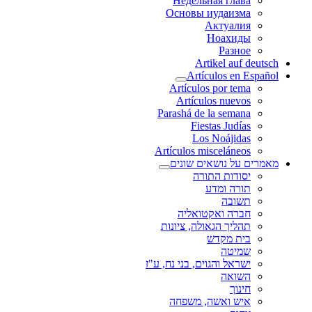
Недельная глава
Основы иудаизма
Актуалия
Ноахиды
Разное
Artikel auf deutsch
Artículos en Español
Artículos por tema
Artículos nuevos
Parashá de la semana
Fiestas Judías
Los Noájidas
Artículos misceláneos
מאמרים על נושאים שונים
יסודות התורה
תורה ומדע
תשובה
חברה ואקטואליה
תהליך הגאולה, ציונות
בית מקדש
שמיטה
ישראל והגוים, בני נח, ע"ז
השואה
חינוך
איש ואשה, משפחה