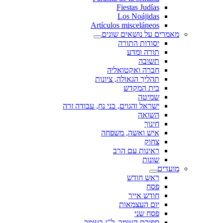
Fiestas Judías
Los Noájidas
Artículos misceláneos
מאמרים על נושאים שונים
יסודות התורה
תורה ומדע
תשובה
חברה ואקטואליה
תהליך הגאולה, ציונות
בית המקדש
שמיטה
ישראל והגוים, בני נח, עבודה זרה
השואה
חינוך
איש ואשה, משפחה
צחוק
ראינות עם הרב
שונות
מועדים
ראש חודש
פסח
חודש אייר
יום העצמאות
פסח שני
ספירת העומר, ל"ג בעומר