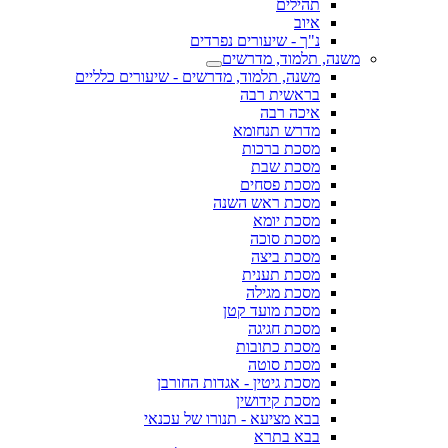
תהילים
איוב
נ"ך - שיעורים נפרדים
משנה, תלמוד, מדרשים
משנה, תלמוד, מדרשים - שיעורים כלליים
בראשית רבה
איכה רבה
מדרש תנחומא
מסכת ברכות
מסכת שבת
מסכת פסחים
מסכת ראש השנה
מסכת יומא
מסכת סוכה
מסכת ביצה
מסכת תענית
מסכת מגילה
מסכת מועד קטן
מסכת חגיגה
מסכת כתובות
מסכת סוטה
מסכת גיטין - אגדות החורבן
מסכת קידושין
בבא מציעא - תנורו של עכנאי
בבא בתרא