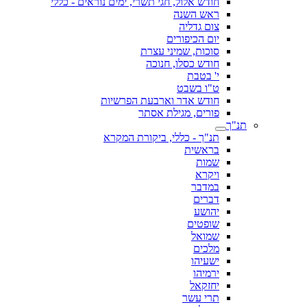
חודש אלול, חגי תשרי, ימים נוראים - כללי
ראש השנה
צום גדליה
יום הכיפורים
סוכות, שמיני עצרת
חודש כסלו, חנוכה
י' בטבת
ט"ו בשבט
חודש אדר וארבעת הפרשיות
פורים, מגילת אסתר
תנ"ך
תנ"ך - כללי, ביקורת המקרא
בראשית
שמות
ויקרא
במדבר
דברים
יהושע
שופטים
שמואל
מלכים
ישעיהו
ירמיהו
יחזקאל
תרי עשר