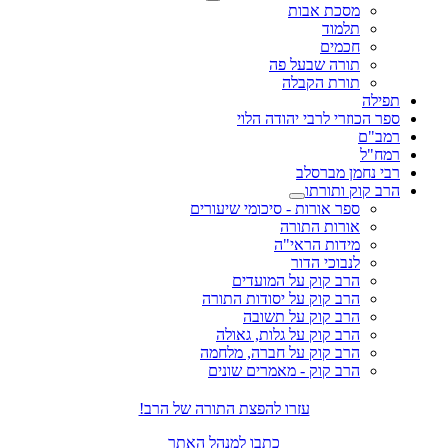
מסכת אבות
תלמוד
חכמים
תורה שבעל פה
תורת הקבלה
תפילה
ספר הכוזרי לרבי יהודה הלוי
רמב"ם
רמח"ל
רבי נחמן מברסלב
הרב קוק ותורתו
ספר אורות - סיכומי שיעורים
אורות התורה
מידות הראי"ה
לנבוכי הדור
הרב קוק על המועדים
הרב קוק על יסודות התורה
הרב קוק על תשובה
הרב קוק על גלות, גאולה
הרב קוק על חברה, מלחמה
הרב קוק - מאמרים שונים
עזרו להפצת התורה של הרב!
כתבו למנהל האתר