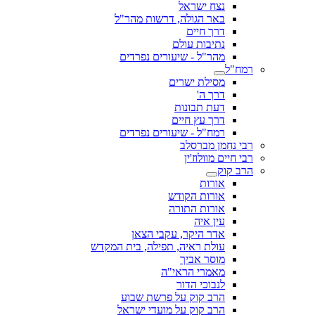
נצח ישראל
באר הגולה, דרשות מהר"ל
דרך חיים
נתיבות עולם
מהר"ל - שיעורים נפרדים
רמח"ל
מסילת ישרים
דרך ה'
דעת תבונות
דרך עץ חיים
רמח"ל - שיעורים נפרדים
רבי נחמן מברסלב
רבי חיים מוולוז'ין
הרב קוק
אורות
אורות הקודש
אורות התורה
עין איה
אדר היקר, עקבי הצאן
עולת ראיה, תפילה, בית המקדש
מוסר אביך
מאמרי הראי"ה
לנבוכי הדור
הרב קוק על פרשת שבוע
הרב קוק על מועדי ישראל