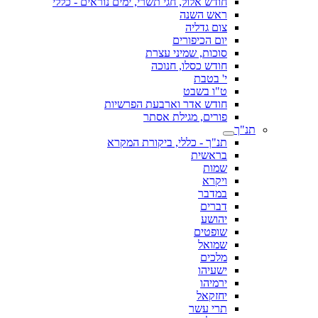
חודש אלול, חגי תשרי, ימים נוראים - כללי
ראש השנה
צום גדליה
יום הכיפורים
סוכות, שמיני עצרת
חודש כסלו, חנוכה
י' בטבת
ט"ו בשבט
חודש אדר וארבעת הפרשיות
פורים, מגילת אסתר
תנ"ך
תנ"ך - כללי, ביקורת המקרא
בראשית
שמות
ויקרא
במדבר
דברים
יהושע
שופטים
שמואל
מלכים
ישעיהו
ירמיהו
יחזקאל
תרי עשר