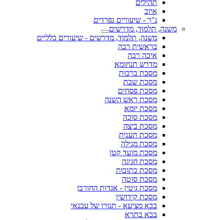
תהילים
איוב
נ"ך - שיעורים נפרדים
משנה, תלמוד, מדרשים
משנה, תלמוד, מדרשים - שיעורים כלליים
בראשית רבה
איכה רבה
מדרש תנחומא
מסכת ברכות
מסכת שבת
מסכת פסחים
מסכת ראש השנה
מסכת יומא
מסכת סוכה
מסכת ביצה
מסכת תענית
מסכת מגילה
מסכת מועד קטן
מסכת חגיגה
מסכת כתובות
מסכת סוטה
מסכת גיטין - אגדות החורבן
מסכת קידושין
בבא מציעא - תנורו של עכנאי
בבא בתרא