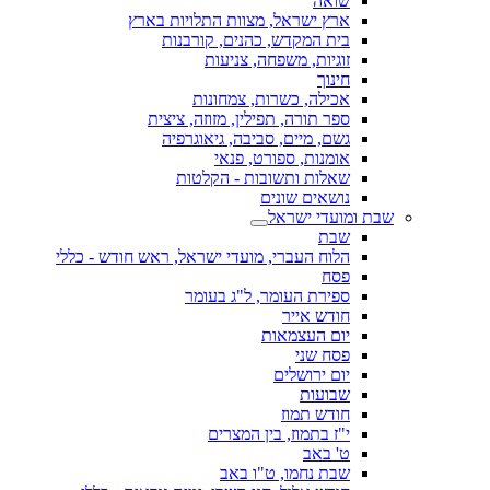
שואה
ארץ ישראל, מצוות התלויות בארץ
בית המקדש, כהנים, קורבנות
זוגיות, משפחה, צניעות
חינוך
אכילה, כשרות, צמחונות
ספר תורה, תפילין, מזוזה, ציצית
גשם, מיים, סביבה, גיאוגרפיה
אומנות, ספורט, פנאי
שאלות ותשובות - הקלטות
נושאים שונים
שבת ומועדי ישראל
שבת
הלוח העברי, מועדי ישראל, ראש חודש - כללי
פסח
ספירת העומר, ל"ג בעומר
חודש אייר
יום העצמאות
פסח שני
יום ירושלים
שבועות
חודש תמוז
י"ז בתמוז, בין המצרים
ט' באב
שבת נחמו, ט"ו באב