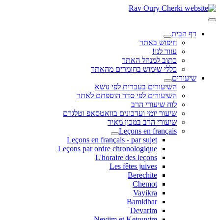
דף הבית
חיפוש באתר
עזור לנו!
כתוב למנהל האתר
כללי שימוש בחומרים מהאתר
שיעורים
השיעורים בעברית לפי נושא
השיעורים לפי סדר הוספתם לאתר
לוח שיעורי הרב
שיעור יומי ועדכונים בוואטסאפ וטלגרם
שיעורי הרב במכון מאיר
Leçons en français
Leçons en français - par sujet
Leçons par ordre chronologique
L'horaire des leçons
Les fêtes juives
Berechite
Chemot
Vayikra
Bamidbar
Devarim
Neviim et Ketouvim