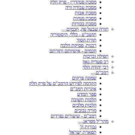
מסכת סנהדרין - פרק חלק
מסכת עבודה זרה
מסכת אבות
מסכת מנחות
מסכת בכורות
תורה שבעל פה, חכמים
תושב"ע - כללי, היסטוריה
תורת הסוד
רבנות, פסיקת הלכה
חכמים - אישיותם ותורתם
תפילה וברכות
רב סעדיה גאון
רבי יהודה הלוי
רמב"ם
שמונה פרקים
הקדמה לפירוש הרמב"ם על פרק חלק
איגרות רמב"ם
ספר המדע
הלכות תשובה
הלכות מלכים
מורה נבוכים
רמב"ם - שיעורים נפרדים
מהר"ל מפראג
גבורות ה'
תפארת ישראל