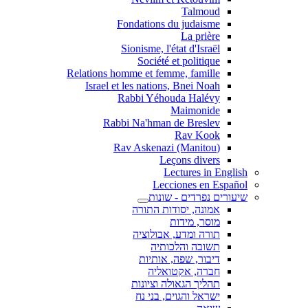
Talmoud
Fondations du judaisme
La prière
Sionisme, l'état d'Israël
Société et politique
Relations homme et femme, famille
Israel et les nations, Bnei Noah
Rabbi Yéhouda Halévy
Maimonide
Rabbi Na'hman de Breslev
Rav Kook
(Rav Askenazi (Manitou
Leçons divers
Lectures in English
Lecciones en Español
שיעורים נפרדים - שונות
אמונה, יסודות התורה
מוסר, מידות
תורה ומדע, אבולוציה
תשובה והלכותיה
דיבור, שפה, אותיות
חברה, אקטואליה
תהליך הגאולה וציונות
ישראל והגוים, בני נח