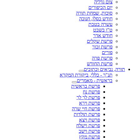
צום גדליה
יום הכיפורים
סוכות, שמחת תורה
חודש כסלו, חנוכה
עשרה בטבת
ט"ו בשבט
חודש אדר
פרשת שקלים
פרשת זכור
פורים
פרשת פרה
פרשת החודש
תורה, נביאים וכתובים
תנ"ך - כללי, ביקורת המקרא
בראשית - מאמרים
פרשת בראשית
פרשת נח
פרשת לך לך
פרשת וירא
פרשת חיי שרה
פרשת תולדות
פרשת ויצא
פרשת וישלח
פרשת וישב
פרשת מקץ