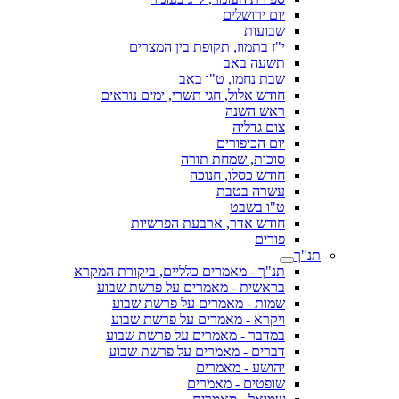
יום ירושלים
שבועות
י"ז בתמוז, תקופת בין המצרים
תשעה באב
שבת נחמו, ט"ו באב
חודש אלול, חגי תשרי, ימים נוראים
ראש השנה
צום גדליה
יום הכיפורים
סוכות, שמחת תורה
חודש כסלו, חנוכה
עשרה בטבת
ט"ו בשבט
חודש אדר, ארבעת הפרשיות
פורים
תנ"ך
תנ"ך - מאמרים כלליים, ביקורת המקרא
בראשית - מאמרים על פרשת שבוע
שמות - מאמרים על פרשת שבוע
ויקרא - מאמרים על פרשת שבוע
במדבר - מאמרים על פרשת שבוע
דברים - מאמרים על פרשת שבוע
יהושע - מאמרים
שופטים - מאמרים