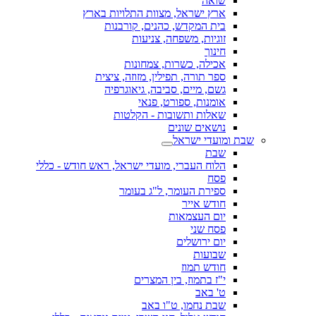
שואה
ארץ ישראל, מצוות התלויות בארץ
בית המקדש, כהנים, קורבנות
זוגיות, משפחה, צניעות
חינוך
אכילה, כשרות, צמחונות
ספר תורה, תפילין, מזוזה, ציצית
גשם, מיים, סביבה, גיאוגרפיה
אומנות, ספורט, פנאי
שאלות ותשובות - הקלטות
נושאים שונים
שבת ומועדי ישראל
שבת
הלוח העברי, מועדי ישראל, ראש חודש - כללי
פסח
ספירת העומר, ל"ג בעומר
חודש אייר
יום העצמאות
פסח שני
יום ירושלים
שבועות
חודש תמוז
י"ז בתמוז, בין המצרים
ט' באב
שבת נחמו, ט"ו באב