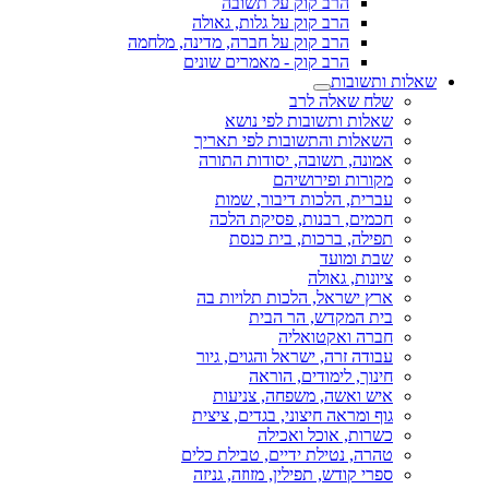
הרב קוק על תשובה
הרב קוק על גלות, גאולה
הרב קוק על חברה, מדינה, מלחמה
הרב קוק - מאמרים שונים
שאלות ותשובות
שלח שאלה לרב
שאלות ותשובות לפי נושא
השאלות והתשובות לפי תאריך
אמונה, תשובה, יסודות התורה
מקורות ופירושיהם
עברית, הלכות דיבור, שמות
חכמים, רבנות, פסיקת הלכה
תפילה, ברכות, בית כנסת
שבת ומועד
ציונות, גאולה
ארץ ישראל, הלכות תלויות בה
בית המקדש, הר הבית
חברה ואקטואליה
עבודה זרה, ישראל והגוים, גיור
חינוך, לימודים, הוראה
איש ואשה, משפחה, צניעות
גוף ומראה חיצוני, בגדים, ציצית
כשרות, אוכל ואכילה
טהרה, נטילת ידיים, טבילת כלים
ספרי קודש, תפילין, מזוזה, גניזה