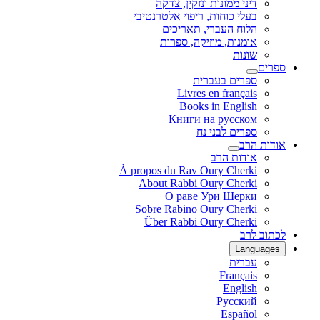
דיני ממונות ונזקין, צדקה
בעלי כוחות, ריפוי אלטרנטיבי
הלוח העברי, תאריכים
אומנות, מוזיקה, ספרות
שונות
ספרים
ספרים בעברית
Livres en français
Books in English
Книги на русском
ספרים לבני נח
אודות הרב
אודות הרב
À propos du Rav Oury Cherki
About Rabbi Oury Cherki
О раве Ури Шерки
Sobre Rabino Oury Cherki
Über Rabbi Oury Cherki
לכתוב לרב
Languages
עברית
Français
English
Русский
Español