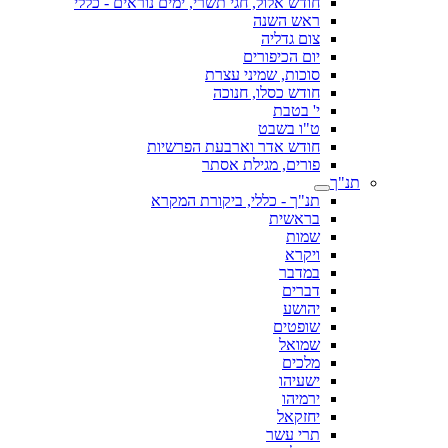
חודש אלול, חגי תשרי, ימים נוראים - כללי
ראש השנה
צום גדליה
יום הכיפורים
סוכות, שמיני עצרת
חודש כסלו, חנוכה
י' בטבת
ט"ו בשבט
חודש אדר וארבעת הפרשיות
פורים, מגילת אסתר
תנ"ך
תנ"ך - כללי, ביקורת המקרא
בראשית
שמות
ויקרא
במדבר
דברים
יהושע
שופטים
שמואל
מלכים
ישעיהו
ירמיהו
יחזקאל
תרי עשר