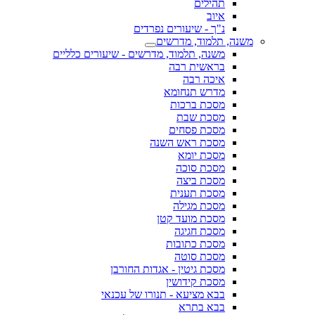
תהילים
איוב
נ"ך - שיעורים נפרדים
משנה, תלמוד, מדרשים
משנה, תלמוד, מדרשים - שיעורים כלליים
בראשית רבה
איכה רבה
מדרש תנחומא
מסכת ברכות
מסכת שבת
מסכת פסחים
מסכת ראש השנה
מסכת יומא
מסכת סוכה
מסכת ביצה
מסכת תענית
מסכת מגילה
מסכת מועד קטן
מסכת חגיגה
מסכת כתובות
מסכת סוטה
מסכת גיטין - אגדות החורבן
מסכת קידושין
בבא מציעא - תנורו של עכנאי
בבא בתרא