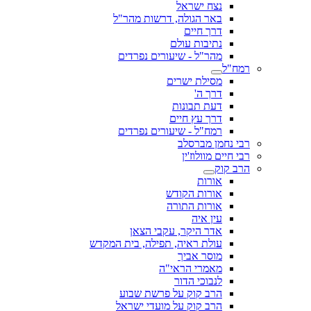
נצח ישראל
באר הגולה, דרשות מהר"ל
דרך חיים
נתיבות עולם
מהר"ל - שיעורים נפרדים
רמח"ל
מסילת ישרים
דרך ה'
דעת תבונות
דרך עץ חיים
רמח"ל - שיעורים נפרדים
רבי נחמן מברסלב
רבי חיים מוולוז'ין
הרב קוק
אורות
אורות הקודש
אורות התורה
עין איה
אדר היקר, עקבי הצאן
עולת ראיה, תפילה, בית המקדש
מוסר אביך
מאמרי הראי"ה
לנבוכי הדור
הרב קוק על פרשת שבוע
הרב קוק על מועדי ישראל