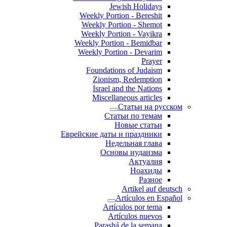
Jewish Holidays
Weekly Portion - Bereshit
Weekly Portion - Shemot
Weekly Portion - Vayikra
Weekly Portion - Bemidbar
Weekly Portion - Devarim
Prayer
Foundations of Judaism
Zionism, Redemption
Israel and the Nations
Miscellaneous articles
Статьи на русском
Статьи по темам
Новые статьи
Еврейские даты и праздники
Недельная глава
Основы иудаизма
Актуалия
Ноахиды
Разное
Artikel auf deutsch
Artículos en Español
Artículos por tema
Artículos nuevos
Parashá de la semana