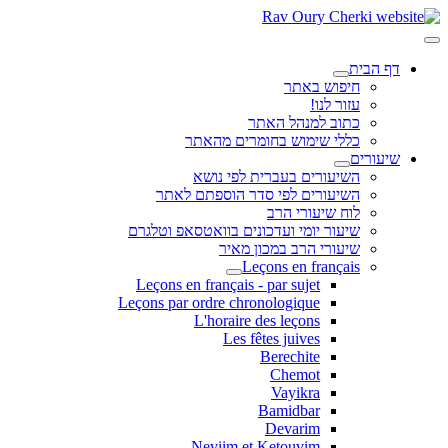
דף הבית
חיפוש באתר
עזור לנו!
כתוב למנהל האתר
כללי שימוש בחומרים מהאתר
שיעורים
השיעורים בעברית לפי נושא
השיעורים לפי סדר הוספתם לאתר
לוח שיעורי הרב
שיעור יומי ועדכונים בוואטסאפ וטלגרם
שיעורי הרב במכון מאיר
Leçons en français
Leçons en français - par sujet
Leçons par ordre chronologique
L'horaire des leçons
Les fêtes juives
Berechite
Chemot
Vayikra
Bamidbar
Devarim
Neviim et Ketouvim