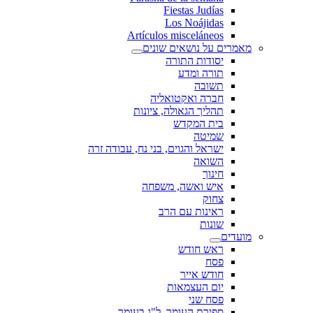
Fiestas Judías
Los Noájidas
Artículos misceláneos
מאמרים על נושאים שונים
יסודות התורה
תורה ומדע
תשובה
חברה ואקטואליה
תהליך הגאולה, ציונות
בית המקדש
שמיטה
ישראל והגוים, בני נח, עבודה זרה
השואה
חינוך
איש ואשה, משפחה
צחוק
ראינות עם הרב
שונות
מועדים
ראש חודש
פסח
חודש אייר
יום העצמאות
פסח שני
ספירת העומר, ל"ג בעומר