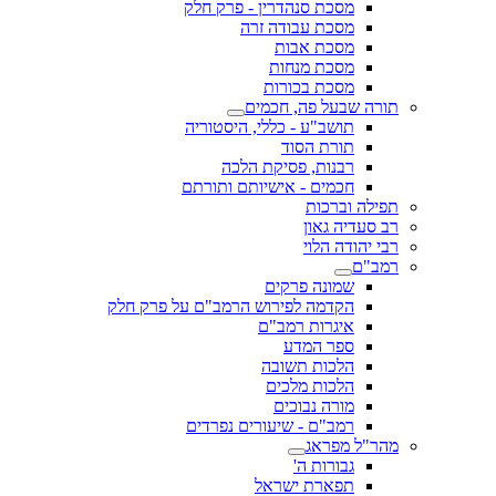
מסכת סנהדרין - פרק חלק
מסכת עבודה זרה
מסכת אבות
מסכת מנחות
מסכת בכורות
תורה שבעל פה, חכמים
תושב"ע - כללי, היסטוריה
תורת הסוד
רבנות, פסיקת הלכה
חכמים - אישיותם ותורתם
תפילה וברכות
רב סעדיה גאון
רבי יהודה הלוי
רמב"ם
שמונה פרקים
הקדמה לפירוש הרמב"ם על פרק חלק
איגרות רמב"ם
ספר המדע
הלכות תשובה
הלכות מלכים
מורה נבוכים
רמב"ם - שיעורים נפרדים
מהר"ל מפראג
גבורות ה'
תפארת ישראל