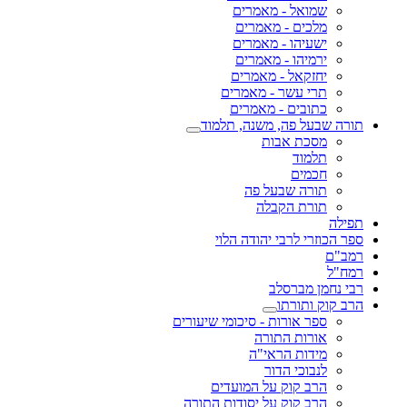
שמואל - מאמרים
מלכים - מאמרים
ישעיהו - מאמרים
ירמיהו - מאמרים
יחזקאל - מאמרים
תרי עשר - מאמרים
כתובים - מאמרים
תורה שבעל פה, משנה, תלמוד
מסכת אבות
תלמוד
חכמים
תורה שבעל פה
תורת הקבלה
תפילה
ספר הכוזרי לרבי יהודה הלוי
רמב"ם
רמח"ל
רבי נחמן מברסלב
הרב קוק ותורתו
ספר אורות - סיכומי שיעורים
אורות התורה
מידות הראי"ה
לנבוכי הדור
הרב קוק על המועדים
הרב קוק על יסודות התורה