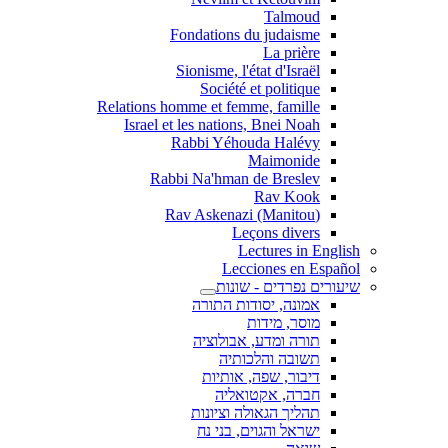
Talmoud
Fondations du judaisme
La prière
Sionisme, l'état d'Israël
Société et politique
Relations homme et femme, famille
Israel et les nations, Bnei Noah
Rabbi Yéhouda Halévy
Maimonide
Rabbi Na'hman de Breslev
Rav Kook
(Rav Askenazi (Manitou
Leçons divers
Lectures in English
Lecciones en Español
שיעורים נפרדים - שונות
אמונה, יסודות התורה
מוסר, מידות
תורה ומדע, אבולוציה
תשובה והלכותיה
דיבור, שפה, אותיות
חברה, אקטואליה
תהליך הגאולה וציונות
ישראל והגוים, בני נח