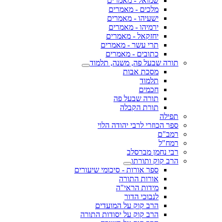
שמואל - מאמרים
מלכים - מאמרים
ישעיהו - מאמרים
ירמיהו - מאמרים
יחזקאל - מאמרים
תרי עשר - מאמרים
כתובים - מאמרים
תורה שבעל פה, משנה, תלמוד
מסכת אבות
תלמוד
חכמים
תורה שבעל פה
תורת הקבלה
תפילה
ספר הכוזרי לרבי יהודה הלוי
רמב"ם
רמח"ל
רבי נחמן מברסלב
הרב קוק ותורתו
ספר אורות - סיכומי שיעורים
אורות התורה
מידות הראי"ה
לנבוכי הדור
הרב קוק על המועדים
הרב קוק על יסודות התורה