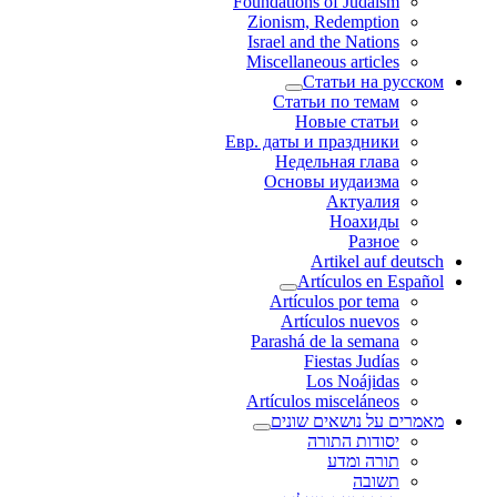
Foundations of Judaism
Zionism, Redemption
Israel and the Nations
Miscellaneous articles
Статьи на русском
Статьи по темам
Новые статьи
Евр. даты и праздники
Недельная глава
Основы иудаизма
Актуалия
Ноахиды
Разное
Artikel auf deutsch
Artículos en Español
Artículos por tema
Artículos nuevos
Parashá de la semana
Fiestas Judías
Los Noájidas
Artículos misceláneos
מאמרים על נושאים שונים
יסודות התורה
תורה ומדע
תשובה