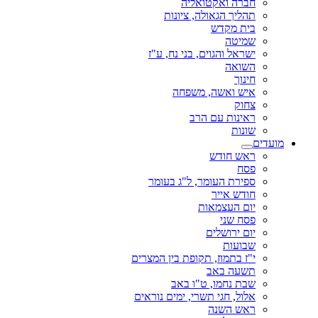
חברה ואקטואליה
תהליך הגאולה, ציונות
בית מקדש
שמיטה
ישראל והגוים, בני נח, ע"ז
השואה
חינוך
איש ואשה, משפחה
צחוק
ראינות עם הרב
שונות
מועדים
ראש חודש
פסח
ספירת העומר, ל"ג בעומר
חודש אייר
יום העצמאות
פסח שני
יום ירושלים
שבועות
י"ז בתמוז, תקופת בין המצרים
תשעה באב
שבת נחמו, ט"ו באב
אלול, חגי תשרי, ימים נוראים
ראש השנה