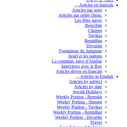
Articles en français
Articles par sujet
.Articles par ordre chron
Les fêtes juives
Berechite
Chemot
Vayikra
Bemidbar
Devarim
Fondations du Judaisme
Israël et les nations
La commun. juive d'Algérie
Interviews avec le Rav
Articles divers en français
Articles in English
Articles by subject
Articles by date
Jewish Holidays
Weekly Portion - Bereshit
Weekly Portion - Shemot
Weekly Portion - Vayikra
Weekly Portion - Bemidbar
Weekly Portion - Devarim
Prayer