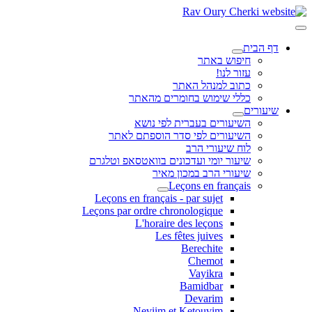
דף הבית
חיפוש באתר
עזור לנו!
כתוב למנהל האתר
כללי שימוש בחומרים מהאתר
שיעורים
השיעורים בעברית לפי נושא
השיעורים לפי סדר הוספתם לאתר
לוח שיעורי הרב
שיעור יומי ועדכונים בוואטסאפ וטלגרם
שיעורי הרב במכון מאיר
Leçons en français
Leçons en français - par sujet
Leçons par ordre chronologique
L'horaire des leçons
Les fêtes juives
Berechite
Chemot
Vayikra
Bamidbar
Devarim
Neviim et Ketouvim