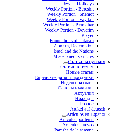
Jewish Holidays
Weekly Portion - Bereshit
Weekly Portion - Shemot
Weekly Portion - Vayikra
Weekly Portion - Bemidbar
Weekly Portion - Devarim
Prayer
Foundations of Judaism
Zionism, Redemption
Israel and the Nations
Miscellaneous articles
Статьи на русском
Статьи по темам
Новые статьи
Еврейские даты и праздники
Недельная глава
Основы иудаизма
Актуалия
Ноахиды
Разное
Artikel auf deutsch
Artículos en Español
Artículos por tema
Artículos nuevos
Parashá de la semana