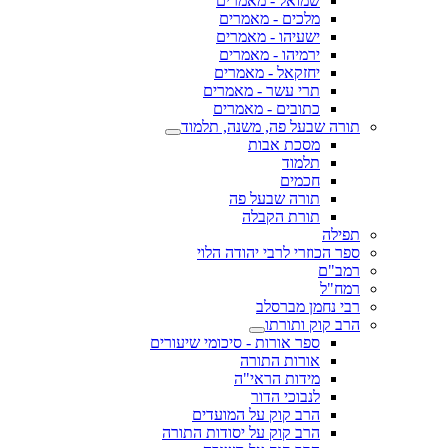
שמואל - מאמרים
מלכים - מאמרים
ישעיהו - מאמרים
ירמיהו - מאמרים
יחזקאל - מאמרים
תרי עשר - מאמרים
כתובים - מאמרים
תורה שבעל פה, משנה, תלמוד
מסכת אבות
תלמוד
חכמים
תורה שבעל פה
תורת הקבלה
תפילה
ספר הכוזרי לרבי יהודה הלוי
רמב"ם
רמח"ל
רבי נחמן מברסלב
הרב קוק ותורתו
ספר אורות - סיכומי שיעורים
אורות התורה
מידות הראי"ה
לנבוכי הדור
הרב קוק על המועדים
הרב קוק על יסודות התורה