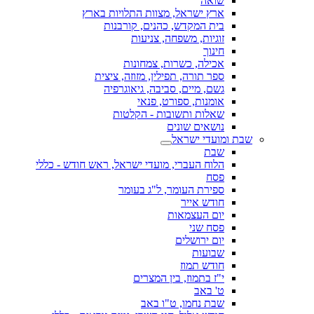
שואה
ארץ ישראל, מצוות התלויות בארץ
בית המקדש, כהנים, קורבנות
זוגיות, משפחה, צניעות
חינוך
אכילה, כשרות, צמחונות
ספר תורה, תפילין, מזוזה, ציצית
גשם, מיים, סביבה, גיאוגרפיה
אומנות, ספורט, פנאי
שאלות ותשובות - הקלטות
נושאים שונים
שבת ומועדי ישראל
שבת
הלוח העברי, מועדי ישראל, ראש חודש - כללי
פסח
ספירת העומר, ל"ג בעומר
חודש אייר
יום העצמאות
פסח שני
יום ירושלים
שבועות
חודש תמוז
י"ז בתמוז, בין המצרים
ט' באב
שבת נחמו, ט"ו באב