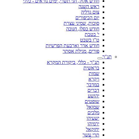
חודש אלול, חגי תשרי, ימים נוראים - כללי
ראש השנה
צום גדליה
יום הכיפורים
סוכות, שמיני עצרת
חודש כסלו, חנוכה
י' בטבת
ט"ו בשבט
חודש אדר וארבעת הפרשיות
פורים, מגילת אסתר
תנ"ך
תנ"ך - כללי, ביקורת המקרא
בראשית
שמות
ויקרא
במדבר
דברים
יהושע
שופטים
שמואל
מלכים
ישעיהו
ירמיהו
יחזקאל
תרי עשר