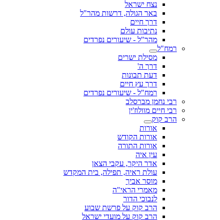
נצח ישראל
באר הגולה, דרשות מהר"ל
דרך חיים
נתיבות עולם
מהר"ל - שיעורים נפרדים
רמח"ל
מסילת ישרים
דרך ה'
דעת תבונות
דרך עץ חיים
רמח"ל - שיעורים נפרדים
רבי נחמן מברסלב
רבי חיים מוולוז'ין
הרב קוק
אורות
אורות הקודש
אורות התורה
עין איה
אדר היקר, עקבי הצאן
עולת ראיה, תפילה, בית המקדש
מוסר אביך
מאמרי הראי"ה
לנבוכי הדור
הרב קוק על פרשת שבוע
הרב קוק על מועדי ישראל