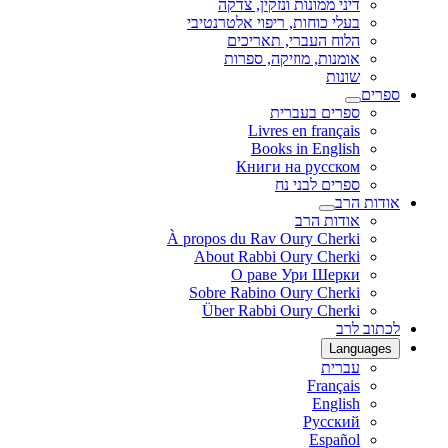
דיני ממונות ונזקין, צדקה
בעלי כוחות, ריפוי אלטרנטיבי
הלוח העברי, תאריכים
אומנות, מוזיקה, ספרות
שונות
ספרים
ספרים בעברית
Livres en français
Books in English
Книги на русском
ספרים לבני נח
אודות הרב
אודות הרב
À propos du Rav Oury Cherki
About Rabbi Oury Cherki
О раве Ури Шерки
Sobre Rabino Oury Cherki
Über Rabbi Oury Cherki
לכתוב לרב
Languages
עברית
Français
English
Русский
Español