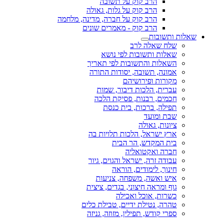
הרב קוק על תשובה
הרב קוק על גלות, גאולה
הרב קוק על חברה, מדינה, מלחמה
הרב קוק - מאמרים שונים
שאלות ותשובות
שלח שאלה לרב
שאלות ותשובות לפי נושא
השאלות והתשובות לפי תאריך
אמונה, תשובה, יסודות התורה
מקורות ופירושיהם
עברית, הלכות דיבור, שמות
חכמים, רבנות, פסיקת הלכה
תפילה, ברכות, בית כנסת
שבת ומועד
ציונות, גאולה
ארץ ישראל, הלכות תלויות בה
בית המקדש, הר הבית
חברה ואקטואליה
עבודה זרה, ישראל והגוים, גיור
חינוך, לימודים, הוראה
איש ואשה, משפחה, צניעות
גוף ומראה חיצוני, בגדים, ציצית
כשרות, אוכל ואכילה
טהרה, נטילת ידיים, טבילת כלים
ספרי קודש, תפילין, מזוזה, גניזה