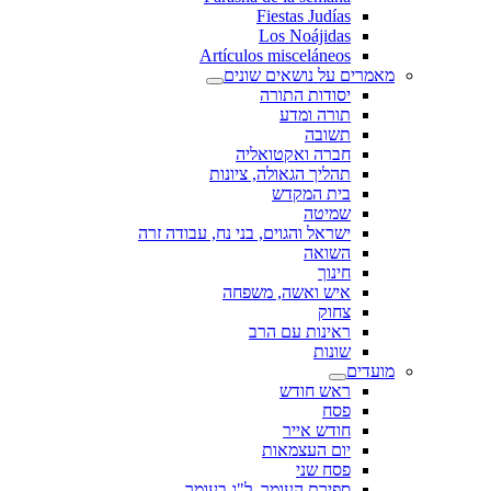
Fiestas Judías
Los Noájidas
Artículos misceláneos
מאמרים על נושאים שונים
יסודות התורה
תורה ומדע
תשובה
חברה ואקטואליה
תהליך הגאולה, ציונות
בית המקדש
שמיטה
ישראל והגוים, בני נח, עבודה זרה
השואה
חינוך
איש ואשה, משפחה
צחוק
ראינות עם הרב
שונות
מועדים
ראש חודש
פסח
חודש אייר
יום העצמאות
פסח שני
ספירת העומר, ל"ג בעומר