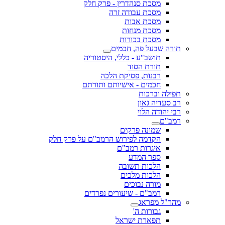
מסכת סנהדרין - פרק חלק
מסכת עבודה זרה
מסכת אבות
מסכת מנחות
מסכת בכורות
תורה שבעל פה, חכמים
תושב"ע - כללי, היסטוריה
תורת הסוד
רבנות, פסיקת הלכה
חכמים - אישיותם ותורתם
תפילה וברכות
רב סעדיה גאון
רבי יהודה הלוי
רמב"ם
שמונה פרקים
הקדמה לפירוש הרמב"ם על פרק חלק
איגרות רמב"ם
ספר המדע
הלכות תשובה
הלכות מלכים
מורה נבוכים
רמב"ם - שיעורים נפרדים
מהר"ל מפראג
גבורות ה'
תפארת ישראל