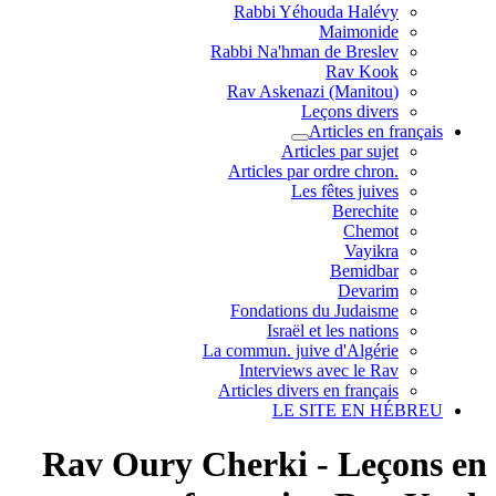
Rabbi Yéhouda Halévy
Maimonide
Rabbi Na'hman de Breslev
Rav Kook
(Rav Askenazi (Manitou
Leçons divers
Articles en français
Articles par sujet
.Articles par ordre chron
Les fêtes juives
Berechite
Chemot
Vayikra
Bemidbar
Devarim
Fondations du Judaisme
Israël et les nations
La commun. juive d'Algérie
Interviews avec le Rav
Articles divers en français
LE SITE EN HÉBREU
Rav Oury Cherki - Leçons en