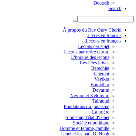
Deutsch
Search
À propos du Rav Oury Cherki
Livres en français
Leçons en français
Leçons par sujet
.Leçons par ordre chron
L'horaire des leçons
Les fêtes juives
Berechite
Chemot
Vayikra
Bamidbar
Devarim
Neviim et Ketouvim
Talmoud
Fondations du judaisme
La prière
Sionisme, l'état d'Israël
Société et politique
Homme et femme, famille
Israel et les nat., B. Noah