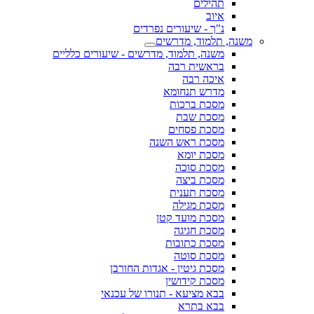
תהילים
איוב
נ"ך - שיעורים נפרדים
משנה, תלמוד, מדרשים
משנה, תלמוד, מדרשים - שיעורים כלליים
בראשית רבה
איכה רבה
מדרש תנחומא
מסכת ברכות
מסכת שבת
מסכת פסחים
מסכת ראש השנה
מסכת יומא
מסכת סוכה
מסכת ביצה
מסכת תענית
מסכת מגילה
מסכת מועד קטן
מסכת חגיגה
מסכת כתובות
מסכת סוטה
מסכת גיטין - אגדות החורבן
מסכת קידושין
בבא מציעא - תנורו של עכנאי
בבא בתרא