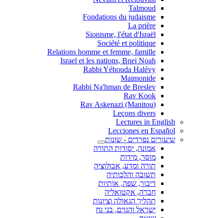
Talmoud
Fondations du judaisme
La prière
Sionisme, l'état d'Israël
Société et politique
Relations homme et femme, famille
Israel et les nations, Bnei Noah
Rabbi Yéhouda Halévy
Maimonide
Rabbi Na'hman de Breslev
Rav Kook
(Rav Askenazi (Manitou
Leçons divers
Lectures in English
Lecciones en Español
שיעורים נפרדים - שונות
אמונה, יסודות התורה
מוסר, מידות
תורה ומדע, אבולוציה
תשובה והלכותיה
דיבור, שפה, אותיות
חברה, אקטואליה
תהליך הגאולה וציונות
ישראל והגוים, בני נח