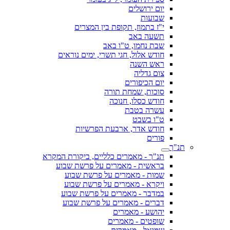
יום ירושלים
שבועות
י"ז בתמוז, תקופת בין המצרים
תשעה באב
שבת נחמו, ט"ו באב
חודש אלול, חגי תשרי, ימים נוראים
ראש השנה
צום גדליה
יום הכיפורים
סוכות, שמחת תורה
חודש כסלו, חנוכה
עשרה בטבת
ט"ו בשבט
חודש אדר, ארבעת הפרשיות
פורים
תנ"ך
תנ"ך - מאמרים כלליים, ביקורת המקרא
בראשית - מאמרים על פרשת שבוע
שמות - מאמרים על פרשת שבוע
ויקרא - מאמרים על פרשת שבוע
במדבר - מאמרים על פרשת שבוע
דברים - מאמרים על פרשת שבוע
יהושע - מאמרים
שופטים - מאמרים