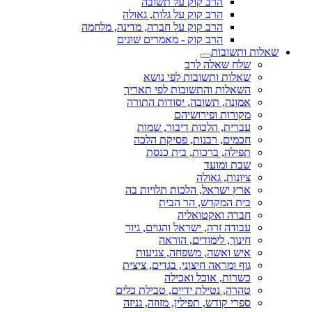
הרב קוק על תשובה
הרב קוק על גלות, גאולה
הרב קוק על חברה, מדינה, מלחמה
הרב קוק - מאמרים שונים
שאלות ותשובות
שלח שאלה לרב
שאלות ותשובות לפי נושא
השאלות והתשובות לפי תאריך
אמונה, תשובה, יסודות התורה
מקורות ופירושיהם
עברית, הלכות דיבור, שמות
חכמים, רבנות, פסיקת הלכה
תפילה, ברכות, בית כנסת
שבת ומועד
ציונות, גאולה
ארץ ישראל, הלכות תלויות בה
בית המקדש, הר הבית
חברה ואקטואליה
עבודה זרה, ישראל והגוים, גיור
חינוך, לימודים, הוראה
איש ואשה, משפחה, צניעות
גוף ומראה חיצוני, בגדים, ציצית
כשרות, אוכל ואכילה
טהרה, נטילת ידיים, טבילת כלים
ספרי קודש, תפילין, מזוזה, גניזה