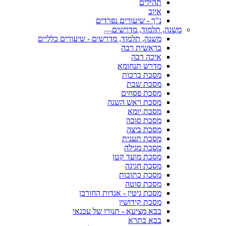
תהילים
איוב
נ"ך - שיעורים נפרדים
משנה, תלמוד, מדרשים
משנה, תלמוד, מדרשים - שיעורים כלליים
בראשית רבה
איכה רבה
מדרש תנחומא
מסכת ברכות
מסכת שבת
מסכת פסחים
מסכת ראש השנה
מסכת יומא
מסכת סוכה
מסכת ביצה
מסכת תענית
מסכת מגילה
מסכת מועד קטן
מסכת חגיגה
מסכת כתובות
מסכת סוטה
מסכת גיטין - אגדות החורבן
מסכת קידושין
בבא מציעא - תנורו של עכנאי
בבא בתרא