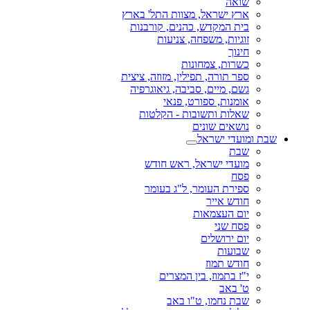
שואה
ארץ ישראל, מצוות התל' בארץ
בית המקדש, כהנים, קורבנות
זוגיות, משפחה, צניעות
חינוך
כשרות, צמחונות
ספר תורה, תפילין, מזוזה, ציצית
גשם, מיים, סביבה, גיאוגרפיה
אומנות, ספורט, פנאי
שאלות ותשובות - הקלטות
נושאים שונים
שבת ומועדי ישראל
שבת
מועדי ישראל, ראש חודש
פסח
ספירת העומר, ל"ג בעומר
חודש אייר
יום העצמאות
פסח שני
יום ירושלים
שבועות
חודש תמוז
י"ז בתמוז, בין המצרים
ט' באב
שבת נחמו, ט"ו באב