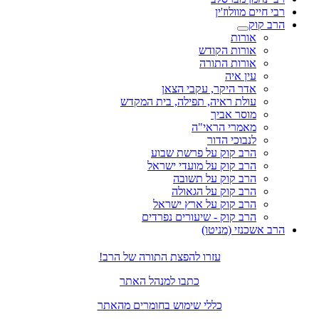
רבי חיים מוולוז'ין
הרב קוק
אורות
אורות הקודש
אורות התורה
עין איה
אדר היקר, עקבי הצאן
עולת ראיה, תפילה, בית המקדש
מוסר אביך
מאמרי הראי"ה
לנבוכי הדור
הרב קוק על פרשת שבוע
הרב קוק על מועדי ישראל
הרב קוק על תשובה
הרב קוק על הגאולה
הרב קוק על ארץ ישראל
הרב קוק - שיעורים נפרדים
הרב אשכנזי (מניטו)
עזרו להפצת התורה של הרב!
כתבו למנהל האתר
כללי שימוש בחומרים מהאתר