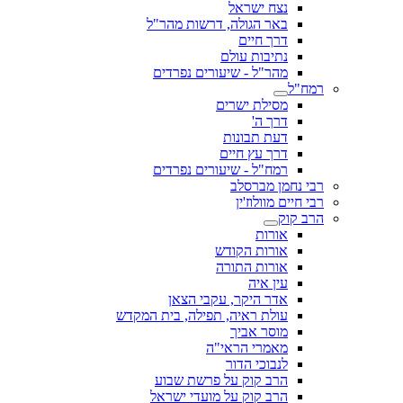
נצח ישראל
באר הגולה, דרשות מהר"ל
דרך חיים
נתיבות עולם
מהר"ל - שיעורים נפרדים
רמח"ל
מסילת ישרים
דרך ה'
דעת תבונות
דרך עץ חיים
רמח"ל - שיעורים נפרדים
רבי נחמן מברסלב
רבי חיים מוולוז'ין
הרב קוק
אורות
אורות הקודש
אורות התורה
עין איה
אדר היקר, עקבי הצאן
עולת ראיה, תפילה, בית המקדש
מוסר אביך
מאמרי הראי"ה
לנבוכי הדור
הרב קוק על פרשת שבוע
הרב קוק על מועדי ישראל