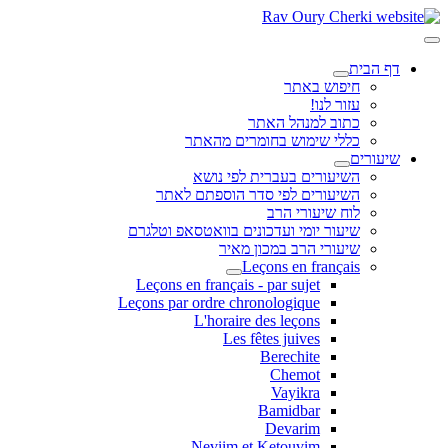
דף הבית
חיפוש באתר
עזור לנו!
כתוב למנהל האתר
כללי שימוש בחומרים מהאתר
שיעורים
השיעורים בעברית לפי נושא
השיעורים לפי סדר הוספתם לאתר
לוח שיעורי הרב
שיעור יומי ועדכונים בוואטסאפ וטלגרם
שיעורי הרב במכון מאיר
Leçons en français
Leçons en français - par sujet
Leçons par ordre chronologique
L'horaire des leçons
Les fêtes juives
Berechite
Chemot
Vayikra
Bamidbar
Devarim
Neviim et Ketouvim