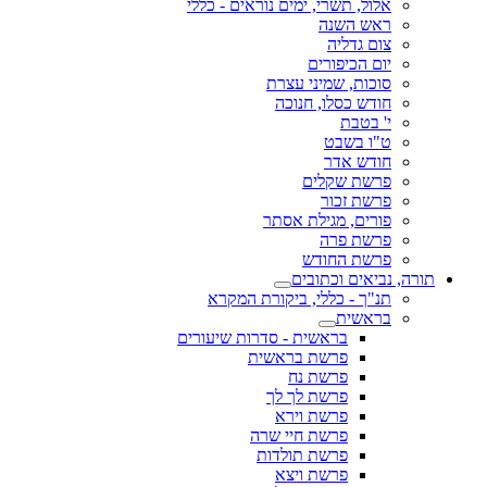
אלול, תשרי, ימים נוראים - כללי
ראש השנה
צום גדליה
יום הכיפורים
סוכות, שמיני עצרת
חודש כסלו, חנוכה
י' בטבת
ט"ו בשבט
חודש אדר
פרשת שקלים
פרשת זכור
פורים, מגילת אסתר
פרשת פרה
פרשת החודש
תורה, נביאים וכתובים
תנ"ך - כללי, ביקורת המקרא
בראשית
בראשית - סדרות שיעורים
פרשת בראשית
פרשת נח
פרשת לך לך
פרשת וירא
פרשת חיי שרה
פרשת תולדות
פרשת ויצא