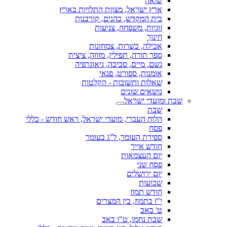
שואה
ארץ ישראל, מצוות התלויות בארץ
בית המקדש, כהנים, קורבנות
זוגיות, משפחה, צניעות
חינוך
אכילה, כשרות, צמחונות
ספר תורה, תפילין, מזוזה, ציצית
גשם, מיים, סביבה, גיאוגרפיה
אומנות, ספורט, פנאי
שאלות ותשובות - הקלטות
נושאים שונים
שבת ומועדי ישראל
שבת
הלוח העברי, מועדי ישראל, ראש חודש - כללי
פסח
ספירת העומר, ל"ג בעומר
חודש אייר
יום העצמאות
פסח שני
יום ירושלים
שבועות
חודש תמוז
י"ז בתמוז, בין המצרים
ט' באב
שבת נחמו, ט"ו באב