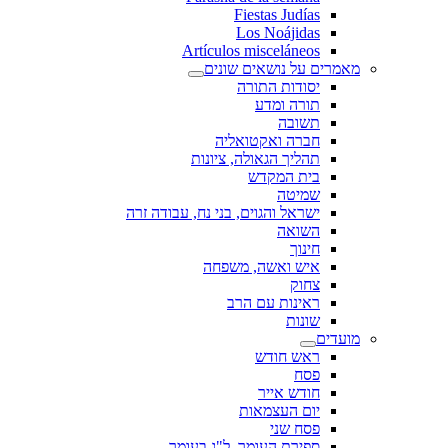
Fiestas Judías
Los Noájidas
Artículos misceláneos
מאמרים על נושאים שונים
יסודות התורה
תורה ומדע
תשובה
חברה ואקטואליה
תהליך הגאולה, ציונות
בית המקדש
שמיטה
ישראל והגוים, בני נח, עבודה זרה
השואה
חינוך
איש ואשה, משפחה
צחוק
ראינות עם הרב
שונות
מועדים
ראש חודש
פסח
חודש אייר
יום העצמאות
פסח שני
ספירת העומר, ל"ג בעומר