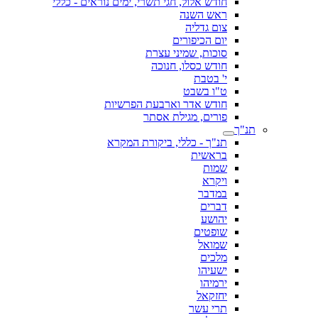
חודש אלול, חגי תשרי, ימים נוראים - כללי
ראש השנה
צום גדליה
יום הכיפורים
סוכות, שמיני עצרת
חודש כסלו, חנוכה
י' בטבת
ט"ו בשבט
חודש אדר וארבעת הפרשיות
פורים, מגילת אסתר
תנ"ך
תנ"ך - כללי, ביקורת המקרא
בראשית
שמות
ויקרא
במדבר
דברים
יהושע
שופטים
שמואל
מלכים
ישעיהו
ירמיהו
יחזקאל
תרי עשר