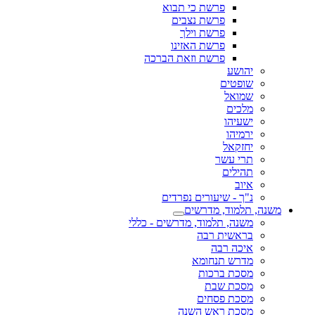
פרשת כי תבוא
פרשת נצבים
פרשת וילך
פרשת האזינו
פרשת וזאת הברכה
יהושע
שופטים
שמואל
מלכים
ישעיהו
ירמיהו
יחזקאל
תרי עשר
תהילים
איוב
נ"ך - שיעורים נפרדים
משנה, תלמוד, מדרשים
משנה, תלמוד, מדרשים - כללי
בראשית רבה
איכה רבה
מדרש תנחומא
מסכת ברכות
מסכת שבת
מסכת פסחים
מסכת ראש השנה