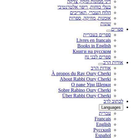
דיני ממונות ונזקין, צדקה
בעלי כוחות, ריפוי אלטרנטיבי
הלוח העברי, תאריכים
אומנות, מוזיקה, ספרות
שונות
ספרים
ספרים בעברית
Livres en français
Books in English
Книги на русском
ספרים לבני נח
אודות הרב
אודות הרב
À propos du Rav Oury Cherki
About Rabbi Oury Cherki
О раве Ури Шерки
Sobre Rabino Oury Cherki
Über Rabbi Oury Cherki
לכתוב לרב
Languages
עברית
Français
English
Русский
Español