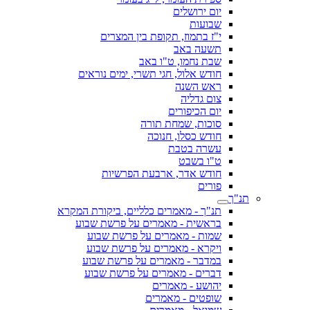
יום ירושלים
שבועות
י"ז בתמוז, תקופת בין המצרים
תשעה באב
שבת נחמו, ט"ו באב
חודש אלול, חגי תשרי, ימים נוראים
ראש השנה
צום גדליה
יום הכיפורים
סוכות, שמחת תורה
חודש כסלו, חנוכה
עשרה בטבת
ט"ו בשבט
חודש אדר, ארבעת הפרשיות
פורים
תנ"ך
תנ"ך - מאמרים כלליים, ביקורת המקרא
בראשית - מאמרים על פרשת שבוע
שמות - מאמרים על פרשת שבוע
ויקרא - מאמרים על פרשת שבוע
במדבר - מאמרים על פרשת שבוע
דברים - מאמרים על פרשת שבוע
יהושע - מאמרים
שופטים - מאמרים