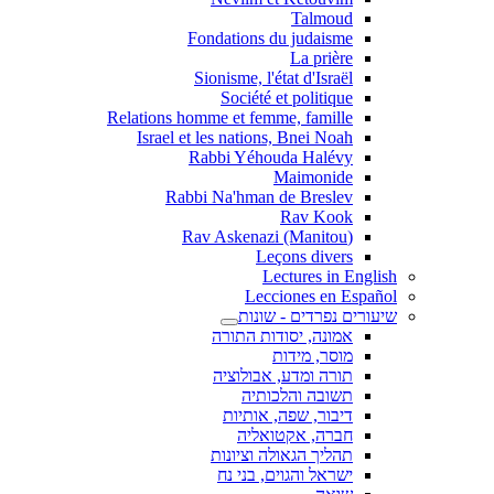
Talmoud
Fondations du judaisme
La prière
Sionisme, l'état d'Israël
Société et politique
Relations homme et femme, famille
Israel et les nations, Bnei Noah
Rabbi Yéhouda Halévy
Maimonide
Rabbi Na'hman de Breslev
Rav Kook
(Rav Askenazi (Manitou
Leçons divers
Lectures in English
Lecciones en Español
שיעורים נפרדים - שונות
אמונה, יסודות התורה
מוסר, מידות
תורה ומדע, אבולוציה
תשובה והלכותיה
דיבור, שפה, אותיות
חברה, אקטואליה
תהליך הגאולה וציונות
ישראל והגוים, בני נח