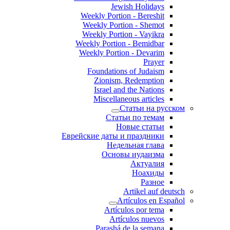
Jewish Holidays
Weekly Portion - Bereshit
Weekly Portion - Shemot
Weekly Portion - Vayikra
Weekly Portion - Bemidbar
Weekly Portion - Devarim
Prayer
Foundations of Judaism
Zionism, Redemption
Israel and the Nations
Miscellaneous articles
Статьи на русском
Статьи по темам
Новые статьи
Еврейские даты и праздники
Недельная глава
Основы иудаизма
Актуалия
Ноахиды
Разное
Artikel auf deutsch
Artículos en Español
Artículos por tema
Artículos nuevos
Parashá de la semana