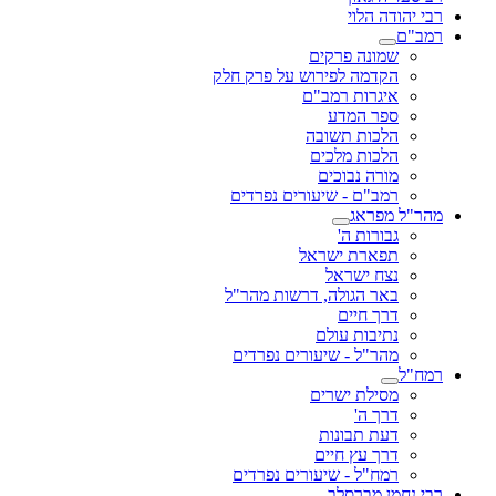
רבי יהודה הלוי
רמב"ם
שמונה פרקים
הקדמה לפירוש על פרק חלק
איגרות רמב"ם
ספר המדע
הלכות תשובה
הלכות מלכים
מורה נבוכים
רמב"ם - שיעורים נפרדים
מהר"ל מפראג
גבורות ה'
תפארת ישראל
נצח ישראל
באר הגולה, דרשות מהר"ל
דרך חיים
נתיבות עולם
מהר"ל - שיעורים נפרדים
רמח"ל
מסילת ישרים
דרך ה'
דעת תבונות
דרך עץ חיים
רמח"ל - שיעורים נפרדים
רבי נחמן מברסלב