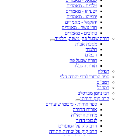
שמואל - מאמרים
מלכים - מאמרים
ישעיהו - מאמרים
ירמיהו - מאמרים
יחזקאל - מאמרים
תרי עשר - מאמרים
כתובים - מאמרים
תורה שבעל פה, משנה, תלמוד
מסכת אבות
תלמוד
חכמים
תורה שבעל פה
תורת הקבלה
תפילה
ספר הכוזרי לרבי יהודה הלוי
רמב"ם
רמח"ל
רבי נחמן מברסלב
הרב קוק ותורתו
ספר אורות - סיכומי שיעורים
אורות התורה
מידות הראי"ה
לנבוכי הדור
הרב קוק על המועדים
הרב קוק על יסודות התורה