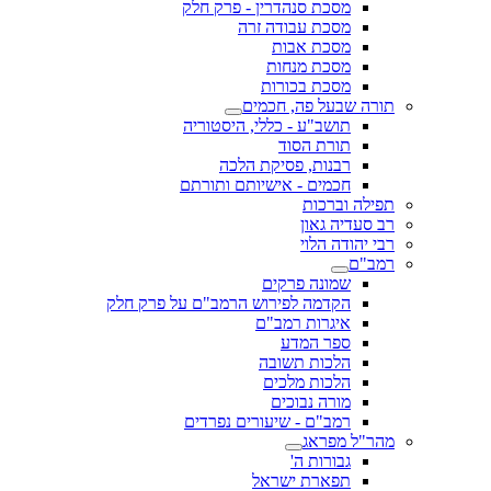
מסכת סנהדרין - פרק חלק
מסכת עבודה זרה
מסכת אבות
מסכת מנחות
מסכת בכורות
תורה שבעל פה, חכמים
תושב"ע - כללי, היסטוריה
תורת הסוד
רבנות, פסיקת הלכה
חכמים - אישיותם ותורתם
תפילה וברכות
רב סעדיה גאון
רבי יהודה הלוי
רמב"ם
שמונה פרקים
הקדמה לפירוש הרמב"ם על פרק חלק
איגרות רמב"ם
ספר המדע
הלכות תשובה
הלכות מלכים
מורה נבוכים
רמב"ם - שיעורים נפרדים
מהר"ל מפראג
גבורות ה'
תפארת ישראל