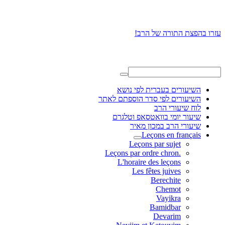
עזרו בהפצת התורה של הרב!
השיעורים בעברית לפי נושא
השיעורים לפי סדר הוספתם לאתר
לוח שיעורי הרב
שיעור יומי בוואטסאפ וטלגרם
שיעורי הרב במכון מאיר
Leçons en français
Leçons par sujet
.Leçons par ordre chron
L'horaire des leçons
Les fêtes juives
Berechite
Chemot
Vayikra
Bamidbar
Devarim