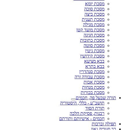
מסכת יומא
מסכת סוכה
מסכת ביצה
מסכת תענית
מסכת מגילה
מסכת מועד קטן
מסכת חגיגה
מסכת כתובות
מסכת סוטה
מסכת גיטין
מסכת קידושין
בבא מציעא
בבא בתרא
מסכת סנהדרין
מסכת עבודה זרה
מסכת אבות
מסכת מנחות
מסכת בכורות
תורה שבעל פה, חכמים
תושב"ע - כללי, היסטוריה
תורת הסוד
רבנות, פסיקת הלכה
חכמים - אישיותם ותורתם
תפילה וברכות
רב סעדיה גאון