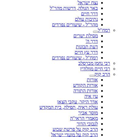
נצח ישראל
באר הגולה, דרשות מהר"ל
דרך חיים
נתיבות עולם
מהר"ל - שיעורים נפרדים
רמח"ל
מסילת ישרים
דרך ה'
דעת תבונות
דרך עץ חיים
רמח"ל - שיעורים נפרדים
רבי נחמן מברסלב
רבי חיים מוולוז'ין
הרב קוק
אורות
אורות הקודש
אורות התורה
עין איה
אדר היקר, עקבי הצאן
עולת ראיה, תפילה, בית המקדש
מוסר אביך
מאמרי הראי"ה
לנבוכי הדור
הרב קוק על פרשת שבוע
הרב קוק על מועדי ישראל