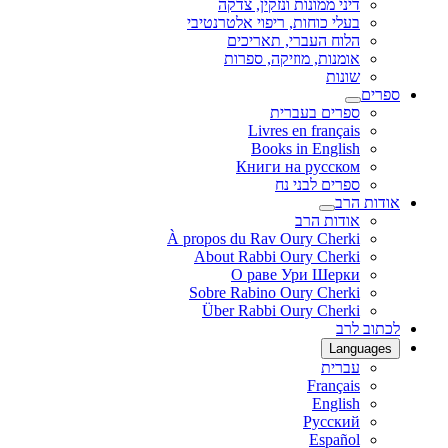
דיני ממונות ונזקין, צדקה
בעלי כוחות, ריפוי אלטרנטיבי
הלוח העברי, תאריכים
אומנות, מוזיקה, ספרות
שונות
ספרים
ספרים בעברית
Livres en français
Books in English
Книги на русском
ספרים לבני נח
אודות הרב
אודות הרב
À propos du Rav Oury Cherki
About Rabbi Oury Cherki
О раве Ури Шерки
Sobre Rabino Oury Cherki
Über Rabbi Oury Cherki
לכתוב לרב
Languages
עברית
Français
English
Русский
Español