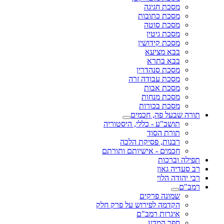
מסכת חגיגה
מסכת כתובות
מסכת סוטה
מסכת גיטין
מסכת קידושין
בבא מציעא
בבא בתרא
מסכת סנהדרין
מסכת עבודה זרה
מסכת אבות
מסכת מנחות
מסכת בכורות
תורה שבעל פה, חכמים
תושב"ע - כללי, היסטוריה
תורת הסוד
רבנות, פסיקת הלכה
חכמים - אישיותם ותורתם
תפילה וברכות
רב סעדיה גאון
רבי יהודה הלוי
רמב"ם
שמונה פרקים
הקדמה לפירוש על פרק חלק
איגרות רמב"ם
ספר המדע