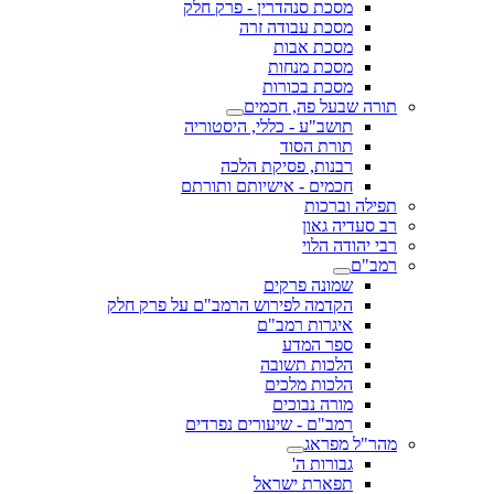
מסכת סנהדרין - פרק חלק
מסכת עבודה זרה
מסכת אבות
מסכת מנחות
מסכת בכורות
תורה שבעל פה, חכמים
תושב"ע - כללי, היסטוריה
תורת הסוד
רבנות, פסיקת הלכה
חכמים - אישיותם ותורתם
תפילה וברכות
רב סעדיה גאון
רבי יהודה הלוי
רמב"ם
שמונה פרקים
הקדמה לפירוש הרמב"ם על פרק חלק
איגרות רמב"ם
ספר המדע
הלכות תשובה
הלכות מלכים
מורה נבוכים
רמב"ם - שיעורים נפרדים
מהר"ל מפראג
גבורות ה'
תפארת ישראל