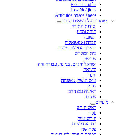
Fiestas Judías
Los Noájidas
Artículos misceláneos
מאמרים על נושאים שונים
יסודות התורה
תורה ומדע
תשובה
חברה ואקטואליה
תהליך הגאולה, ציונות
בית המקדש
שמיטה
ישראל והגוים, בני נח, עבודה זרה
השואה
חינוך
איש ואשה, משפחה
צחוק
ראינות עם הרב
שונות
מועדים
ראש חודש
פסח
חודש אייר
יום העצמאות
פסח שני
ספירת העומר, ל"ג בעומר