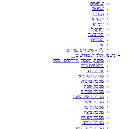
שופטים
שמואל
מלכים
ישעיהו
ירמיהו
יחזקאל
תרי עשר
תהילים
איוב
נ"ך - שיעורים נפרדים
משנה, תלמוד, מדרשים
משנה, תלמוד, מדרשים - כללי
בראשית רבה
איכה רבה
מדרש תנחומא
מסכת ברכות
מסכת שבת
מסכת פסחים
מסכת ראש השנה
מסכת יומא
מסכת סוכה
מסכת ביצה
מסכת תענית
מסכת מגילה
מסכת מועד קטן