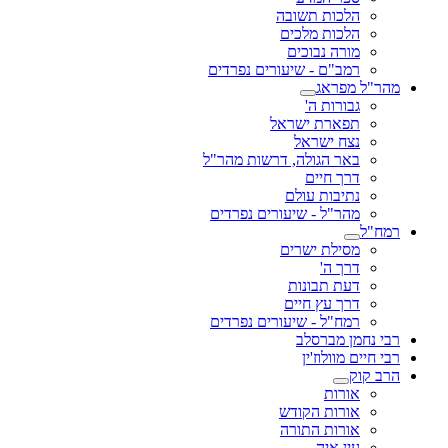
הלכות תשובה
הלכות מלכים
מורה נבוכים
רמב"ם - שיעורים נפרדים
מהר"ל מפראג
גבורות ה'
תפארת ישראל
נצח ישראל
באר הגולה, דרשות מהר"ל
דרך חיים
נתיבות עולם
מהר"ל - שיעורים נפרדים
רמח"ל
מסילת ישרים
דרך ה'
דעת תבונות
דרך עץ חיים
רמח"ל - שיעורים נפרדים
רבי נחמן מברסלב
רבי חיים מוולוז'ין
הרב קוק
אורות
אורות הקודש
אורות התורה
עין איה