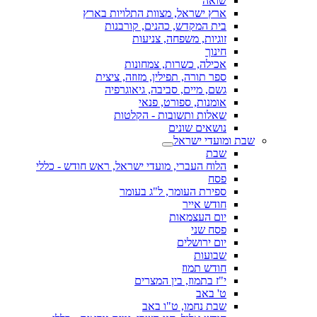
שואה
ארץ ישראל, מצוות התלויות בארץ
בית המקדש, כהנים, קורבנות
זוגיות, משפחה, צניעות
חינוך
אכילה, כשרות, צמחונות
ספר תורה, תפילין, מזוזה, ציצית
גשם, מיים, סביבה, גיאוגרפיה
אומנות, ספורט, פנאי
שאלות ותשובות - הקלטות
נושאים שונים
שבת ומועדי ישראל
שבת
הלוח העברי, מועדי ישראל, ראש חודש - כללי
פסח
ספירת העומר, ל"ג בעומר
חודש אייר
יום העצמאות
פסח שני
יום ירושלים
שבועות
חודש תמוז
י"ז בתמוז, בין המצרים
ט' באב
שבת נחמו, ט"ו באב