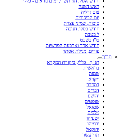
חודש אלול, חגי תשרי, ימים נוראים - כללי
ראש השנה
צום גדליה
יום הכיפורים
סוכות, שמיני עצרת
חודש כסלו, חנוכה
י' בטבת
ט"ו בשבט
חודש אדר וארבעת הפרשיות
פורים, מגילת אסתר
תנ"ך
תנ"ך - כללי, ביקורת המקרא
בראשית
שמות
ויקרא
במדבר
דברים
יהושע
שופטים
שמואל
מלכים
ישעיהו
ירמיהו
יחזקאל
תרי עשר