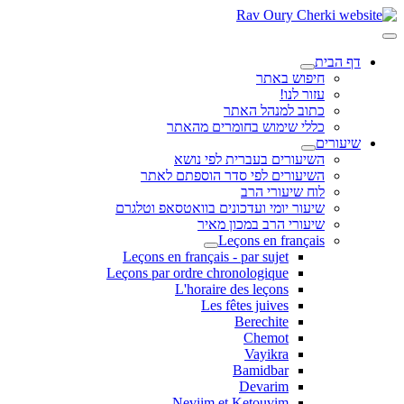
דף הבית
חיפוש באתר
עזור לנו!
כתוב למנהל האתר
כללי שימוש בחומרים מהאתר
שיעורים
השיעורים בעברית לפי נושא
השיעורים לפי סדר הוספתם לאתר
לוח שיעורי הרב
שיעור יומי ועדכונים בוואטסאפ וטלגרם
שיעורי הרב במכון מאיר
Leçons en français
Leçons en français - par sujet
Leçons par ordre chronologique
L'horaire des leçons
Les fêtes juives
Berechite
Chemot
Vayikra
Bamidbar
Devarim
Neviim et Ketouvim