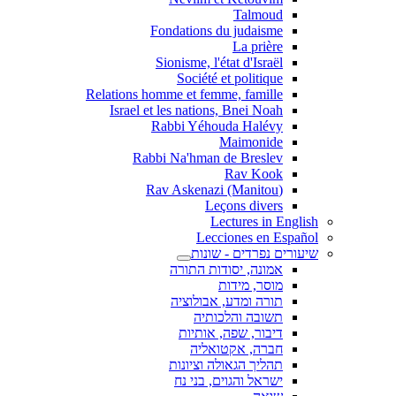
Talmoud
Fondations du judaisme
La prière
Sionisme, l'état d'Israël
Société et politique
Relations homme et femme, famille
Israel et les nations, Bnei Noah
Rabbi Yéhouda Halévy
Maimonide
Rabbi Na'hman de Breslev
Rav Kook
(Rav Askenazi (Manitou
Leçons divers
Lectures in English
Lecciones en Español
שיעורים נפרדים - שונות
אמונה, יסודות התורה
מוסר, מידות
תורה ומדע, אבולוציה
תשובה והלכותיה
דיבור, שפה, אותיות
חברה, אקטואליה
תהליך הגאולה וציונות
ישראל והגוים, בני נח