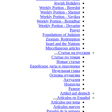
Jewish Holidays
Weekly Portion - Bereshit
Weekly Portion - Shemot
Weekly Portion - Vayikra
Weekly Portion - Bemidbar
Weekly Portion - Devarim
Prayer
Foundations of Judaism
Zionism, Redemption
Israel and the Nations
Miscellaneous articles
Статьи на русском
Статьи по темам
Новые статьи
Еврейские даты и праздники
Недельная глава
Основы иудаизма
Актуалия
Ноахиды
Разное
Artikel auf deutsch
Artículos en Español
Artículos por tema
Artículos nuevos
Parashá de la semana