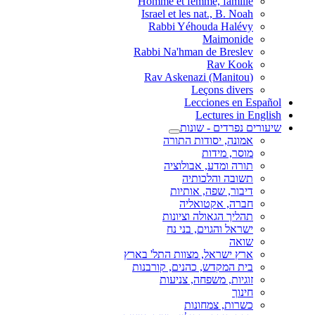
Homme et femme, famille
Israel et les nat., B. Noah
Rabbi Yéhouda Halévy
Maimonide
Rabbi Na'hman de Breslev
Rav Kook
(Rav Askenazi (Manitou
Leçons divers
Lecciones en Español
Lectures in English
שיעורים נפרדים - שונות
אמונה, יסודות התורה
מוסר, מידות
תורה ומדע, אבולוציה
תשובה והלכותיה
דיבור, שפה, אותיות
חברה, אקטואליה
תהליך הגאולה וציונות
ישראל והגוים, בני נח
שואה
ארץ ישראל, מצוות התל' בארץ
בית המקדש, כהנים, קורבנות
זוגיות, משפחה, צניעות
חינוך
כשרות, צמחונות