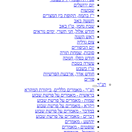
יום ירושלים
שבועות
י"ז בתמוז, תקופת בין המצרים
תשעה באב
שבת נחמו, ט"ו באב
חודש אלול, חגי תשרי, ימים נוראים
ראש השנה
צום גדליה
יום הכיפורים
סוכות, שמחת תורה
חודש כסלו, חנוכה
עשרה בטבת
ט"ו בשבט
חודש אדר, ארבעת הפרשיות
פורים
תנ"ך
תנ"ך - מאמרים כלליים, ביקורת המקרא
בראשית - מאמרים על פרשת שבוע
שמות - מאמרים על פרשת שבוע
ויקרא - מאמרים על פרשת שבוע
במדבר - מאמרים על פרשת שבוע
דברים - מאמרים על פרשת שבוע
יהושע - מאמרים
שופטים - מאמרים