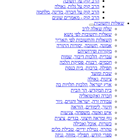
הרב קוק על תשובה
הרב קוק על גלות, גאולה
הרב קוק על חברה, מדינה, מלחמה
הרב קוק - מאמרים שונים
שאלות ותשובות
שלח שאלה לרב
שאלות ותשובות לפי נושא
השאלות והתשובות לפי תאריך
אמונה, תשובה, יסודות התורה
מקורות ופירושיהם
עברית, הלכות דיבור, שמות
חכמים, רבנות, פסיקת הלכה
תפילה, ברכות, בית כנסת
שבת ומועד
ציונות, גאולה
ארץ ישראל, הלכות תלויות בה
בית המקדש, הר הבית
חברה ואקטואליה
עבודה זרה, ישראל והגוים, גיור
חינוך, לימודים, הוראה
איש ואשה, משפחה, צניעות
גוף ומראה חיצוני, בגדים, ציצית
כשרות, אוכל ואכילה
טהרה, נטילת ידיים, טבילת כלים
ספרי קודש, תפילין, מזוזה, גניזה