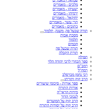
שמואל - מאמרים
מלכים - מאמרים
ישעיהו - מאמרים
ירמיהו - מאמרים
יחזקאל - מאמרים
תרי עשר - מאמרים
כתובים - מאמרים
תורה שבעל פה, משנה, תלמוד
מסכת אבות
תלמוד
חכמים
תורה שבעל פה
תורת הקבלה
תפילה
ספר הכוזרי לרבי יהודה הלוי
רמב"ם
רמח"ל
רבי נחמן מברסלב
הרב קוק ותורתו
ספר אורות - סיכומי שיעורים
אורות התורה
מידות הראי"ה
לנבוכי הדור
הרב קוק על המועדים
הרב קוק על יסודות התורה