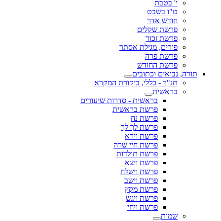
י' בטבת
ט"ו בשבט
חודש אדר
פרשת שקלים
פרשת זכור
פורים, מגילת אסתר
פרשת פרה
פרשת החודש
תורה, נביאים וכתובים
תנ"ך - כללי, ביקורת המקרא
בראשית
בראשית - סדרות שיעורים
פרשת בראשית
פרשת נח
פרשת לך לך
פרשת וירא
פרשת חיי שרה
פרשת תולדות
פרשת ויצא
פרשת וישלח
פרשת וישב
פרשת מקץ
פרשת ויגש
פרשת ויחי
שמות