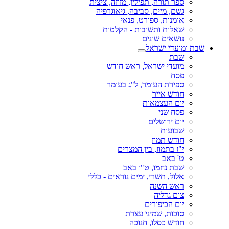
ספר תורה, תפילין, מזוזה, ציצית
גשם, מיים, סביבה, גיאוגרפיה
אומנות, ספורט, פנאי
שאלות ותשובות - הקלטות
נושאים שונים
שבת ומועדי ישראל
שבת
מועדי ישראל, ראש חודש
פסח
ספירת העומר, ל"ג בעומר
חודש אייר
יום העצמאות
פסח שני
יום ירושלים
שבועות
חודש תמוז
י"ז בתמוז, בין המצרים
ט' באב
שבת נחמו, ט"ו באב
אלול, תשרי, ימים נוראים - כללי
ראש השנה
צום גדליה
יום הכיפורים
סוכות, שמיני עצרת
חודש כסלו, חנוכה