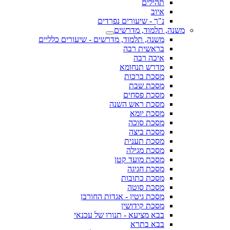
תהילים
איוב
נ"ך - שיעורים נפרדים
משנה, תלמוד, מדרשים
משנה, תלמוד, מדרשים - שיעורים כלליים
בראשית רבה
איכה רבה
מדרש תנחומא
מסכת ברכות
מסכת שבת
מסכת פסחים
מסכת ראש השנה
מסכת יומא
מסכת סוכה
מסכת ביצה
מסכת תענית
מסכת מגילה
מסכת מועד קטן
מסכת חגיגה
מסכת כתובות
מסכת סוטה
מסכת גיטין - אגדות החורבן
מסכת קידושין
בבא מציעא - תנורו של עכנאי
בבא בתרא