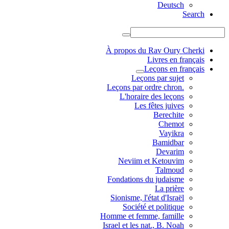
Deutsch
Search
À propos du Rav Oury Cherki
Livres en français
Leçons en français
Leçons par sujet
.Leçons par ordre chron
L'horaire des leçons
Les fêtes juives
Berechite
Chemot
Vayikra
Bamidbar
Devarim
Neviim et Ketouvim
Talmoud
Fondations du judaisme
La prière
Sionisme, l'état d'Israël
Société et politique
Homme et femme, famille
Israel et les nat., B. Noah