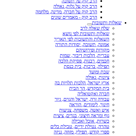
הרב קוק על תשובה
הרב קוק על גלות, גאולה
הרב קוק על חברה, מדינה, מלחמה
הרב קוק - מאמרים שונים
שאלות ותשובות
שלח שאלה לרב
שאלות ותשובות לפי נושא
השאלות והתשובות לפי תאריך
אמונה, תשובה, יסודות התורה
מקורות ופירושיהם
עברית, הלכות דיבור, שמות
חכמים, רבנות, פסיקת הלכה
תפילה, ברכות, בית כנסת
שבת ומועד
ציונות, גאולה
ארץ ישראל, הלכות תלויות בה
בית המקדש, הר הבית
חברה ואקטואליה
עבודה זרה, ישראל והגוים, גיור
חינוך, לימודים, הוראה
איש ואשה, משפחה, צניעות
גוף ומראה חיצוני, בגדים, ציצית
כשרות, אוכל ואכילה
טהרה, נטילת ידיים, טבילת כלים
ספרי קודש, תפילין, מזוזה, גניזה