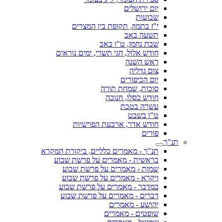
יום ירושלים
שבועות
י"ז בתמוז, תקופת בין המצרים
תשעה באב
שבת נחמו, ט"ו באב
חודש אלול, חגי תשרי, ימים נוראים
ראש השנה
צום גדליה
יום הכיפורים
סוכות, שמחת תורה
חודש כסלו, חנוכה
עשרה בטבת
ט"ו בשבט
חודש אדר, ארבעת הפרשיות
פורים
תנ"ך
תנ"ך - מאמרים כלליים, ביקורת המקרא
בראשית - מאמרים על פרשת שבוע
שמות - מאמרים על פרשת שבוע
ויקרא - מאמרים על פרשת שבוע
במדבר - מאמרים על פרשת שבוע
דברים - מאמרים על פרשת שבוע
יהושע - מאמרים
שופטים - מאמרים