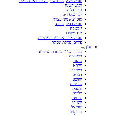
חודש אלול, חגי תשרי, ימים נוראים - כללי
ראש השנה
צום גדליה
יום הכיפורים
סוכות, שמיני עצרת
חודש כסלו, חנוכה
י' בטבת
ט"ו בשבט
חודש אדר וארבעת הפרשיות
פורים, מגילת אסתר
תנ"ך
תנ"ך - כללי, ביקורת המקרא
בראשית
שמות
ויקרא
במדבר
דברים
יהושע
שופטים
שמואל
מלכים
ישעיהו
ירמיהו
יחזקאל
תרי עשר