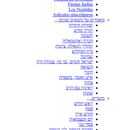
Fiestas Judías
Los Noájidas
Artículos misceláneos
מאמרים על נושאים שונים
יסודות התורה
תורה ומדע
תשובה
חברה ואקטואליה
תהליך הגאולה, ציונות
בית המקדש
שמיטה
ישראל והגוים, בני נח, עבודה זרה
השואה
חינוך
איש ואשה, משפחה
צחוק
ראינות עם הרב
שונות
מועדים
ראש חודש
פסח
חודש אייר
יום העצמאות
פסח שני
ספירת העומר, ל"ג בעומר