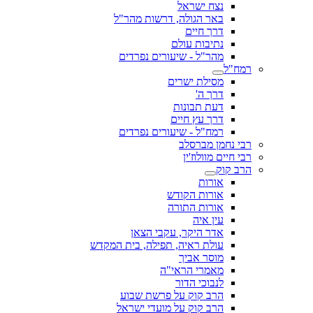
נצח ישראל
באר הגולה, דרשות מהר"ל
דרך חיים
נתיבות עולם
מהר"ל - שיעורים נפרדים
רמח"ל
מסילת ישרים
דרך ה'
דעת תבונות
דרך עץ חיים
רמח"ל - שיעורים נפרדים
רבי נחמן מברסלב
רבי חיים מוולוז'ין
הרב קוק
אורות
אורות הקודש
אורות התורה
עין איה
אדר היקר, עקבי הצאן
עולת ראיה, תפילה, בית המקדש
מוסר אביך
מאמרי הראי"ה
לנבוכי הדור
הרב קוק על פרשת שבוע
הרב קוק על מועדי ישראל