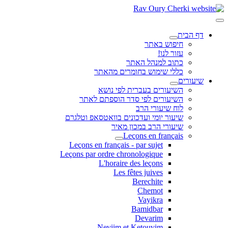
דף הבית
חיפוש באתר
עזור לנו!
כתוב למנהל האתר
כללי שימוש בחומרים מהאתר
שיעורים
השיעורים בעברית לפי נושא
השיעורים לפי סדר הוספתם לאתר
לוח שיעורי הרב
שיעור יומי ועדכונים בוואטסאפ וטלגרם
שיעורי הרב במכון מאיר
Leçons en français
Leçons en français - par sujet
Leçons par ordre chronologique
L'horaire des leçons
Les fêtes juives
Berechite
Chemot
Vayikra
Bamidbar
Devarim
Neviim et Ketouvim