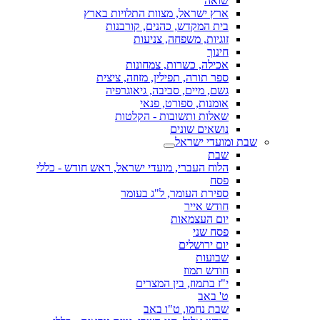
שואה
ארץ ישראל, מצוות התלויות בארץ
בית המקדש, כהנים, קורבנות
זוגיות, משפחה, צניעות
חינוך
אכילה, כשרות, צמחונות
ספר תורה, תפילין, מזוזה, ציצית
גשם, מיים, סביבה, גיאוגרפיה
אומנות, ספורט, פנאי
שאלות ותשובות - הקלטות
נושאים שונים
שבת ומועדי ישראל
שבת
הלוח העברי, מועדי ישראל, ראש חודש - כללי
פסח
ספירת העומר, ל"ג בעומר
חודש אייר
יום העצמאות
פסח שני
יום ירושלים
שבועות
חודש תמוז
י"ז בתמוז, בין המצרים
ט' באב
שבת נחמו, ט"ו באב