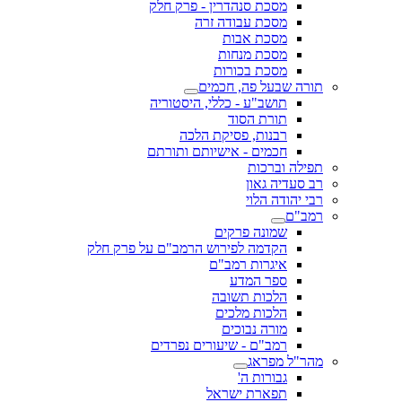
מסכת סנהדרין - פרק חלק
מסכת עבודה זרה
מסכת אבות
מסכת מנחות
מסכת בכורות
תורה שבעל פה, חכמים
תושב"ע - כללי, היסטוריה
תורת הסוד
רבנות, פסיקת הלכה
חכמים - אישיותם ותורתם
תפילה וברכות
רב סעדיה גאון
רבי יהודה הלוי
רמב"ם
שמונה פרקים
הקדמה לפירוש הרמב"ם על פרק חלק
איגרות רמב"ם
ספר המדע
הלכות תשובה
הלכות מלכים
מורה נבוכים
רמב"ם - שיעורים נפרדים
מהר"ל מפראג
גבורות ה'
תפארת ישראל