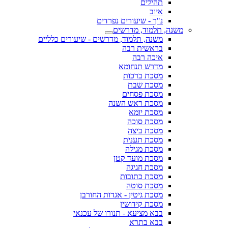
תהילים
איוב
נ"ך - שיעורים נפרדים
משנה, תלמוד, מדרשים
משנה, תלמוד, מדרשים - שיעורים כלליים
בראשית רבה
איכה רבה
מדרש תנחומא
מסכת ברכות
מסכת שבת
מסכת פסחים
מסכת ראש השנה
מסכת יומא
מסכת סוכה
מסכת ביצה
מסכת תענית
מסכת מגילה
מסכת מועד קטן
מסכת חגיגה
מסכת כתובות
מסכת סוטה
מסכת גיטין - אגדות החורבן
מסכת קידושין
בבא מציעא - תנורו של עכנאי
בבא בתרא