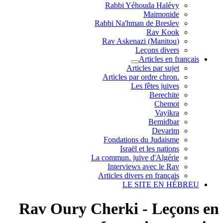
Rabbi Yéhouda Halévy
Maimonide
Rabbi Na'hman de Breslev
Rav Kook
(Rav Askenazi (Manitou
Leçons divers
Articles en français
Articles par sujet
.Articles par ordre chron
Les fêtes juives
Berechite
Chemot
Vayikra
Bemidbar
Devarim
Fondations du Judaisme
Israël et les nations
La commun. juive d'Algérie
Interviews avec le Rav
Articles divers en français
LE SITE EN HÉBREU
Rav Oury Cherki - Leçons en