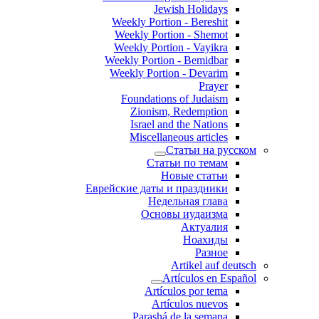
Jewish Holidays
Weekly Portion - Bereshit
Weekly Portion - Shemot
Weekly Portion - Vayikra
Weekly Portion - Bemidbar
Weekly Portion - Devarim
Prayer
Foundations of Judaism
Zionism, Redemption
Israel and the Nations
Miscellaneous articles
Статьи на русском
Статьи по темам
Новые статьи
Еврейские даты и праздники
Недельная глава
Основы иудаизма
Актуалия
Ноахиды
Разное
Artikel auf deutsch
Artículos en Español
Artículos por tema
Artículos nuevos
Parashá de la semana