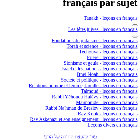
français par sujet
Tanakh - leçons en français
Les fêtes juives - leçons en français
Fondations du judaisme - leçons en français
Torah et science - leçons en français
Techouva - leçons en français
Priere - leçons en français
Sionisme et geula - leçons en français
Israel et les nations - leçons en français
Bnei Noah - leçons en français
Societe et politique - leçons en français
Relations homme et femme, famille - leçons en français
Talmoud - leçons en français
Rabbi Yéhouda Halévy - leçons en français
Maimonide - leçons en français
Rabbi Na'hman de Breslev - leçons en français
Rav Kook - leçons en français
Rav Askenazi et son enseignement - leçons en français
Leçons divers en français
עזרו להפצת התורה של הרב!