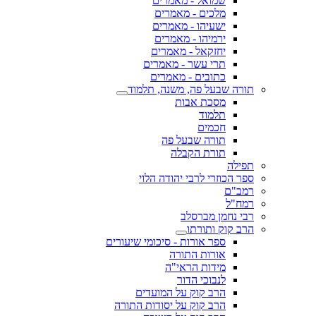
שמואל - מאמרים
מלכים - מאמרים
ישעיהו - מאמרים
ירמיהו - מאמרים
יחזקאל - מאמרים
תרי עשר - מאמרים
כתובים - מאמרים
תורה שבעל פה, משנה, תלמוד
מסכת אבות
תלמוד
חכמים
תורה שבעל פה
תורת הקבלה
תפילה
ספר הכוזרי לרבי יהודה הלוי
רמב"ם
רמח"ל
רבי נחמן מברסלב
הרב קוק ותורתו
ספר אורות - סיכומי שיעורים
אורות התורה
מידות הראי"ה
לנבוכי הדור
הרב קוק על המועדים
הרב קוק על יסודות התורה