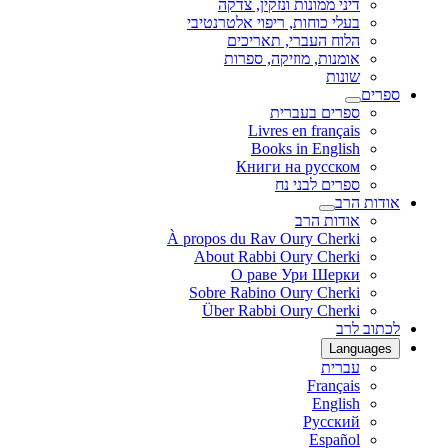
דיני ממונות ונזקין, צדקה
בעלי כוחות, ריפוי אלטרנטיבי
הלוח העברי, תאריכים
אומנות, מוזיקה, ספרות
שונות
ספרים
ספרים בעברית
Livres en français
Books in English
Книги на русском
ספרים לבני נח
אודות הרב
אודות הרב
À propos du Rav Oury Cherki
About Rabbi Oury Cherki
О раве Ури Шерки
Sobre Rabino Oury Cherki
Über Rabbi Oury Cherki
לכתוב לרב
Languages
עברית
Français
English
Русский
Español