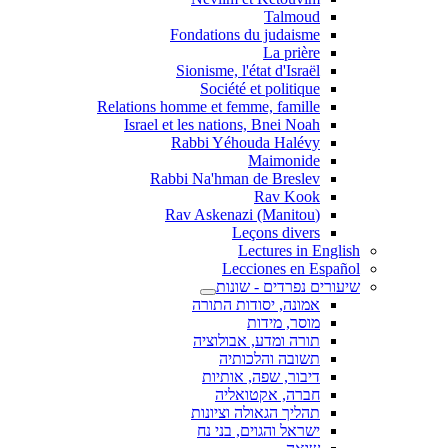
Talmoud
Fondations du judaisme
La prière
Sionisme, l'état d'Israël
Société et politique
Relations homme et femme, famille
Israel et les nations, Bnei Noah
Rabbi Yéhouda Halévy
Maimonide
Rabbi Na'hman de Breslev
Rav Kook
(Rav Askenazi (Manitou
Leçons divers
Lectures in English
Lecciones en Español
שיעורים נפרדים - שונות
אמונה, יסודות התורה
מוסר, מידות
תורה ומדע, אבולוציה
תשובה והלכותיה
דיבור, שפה, אותיות
חברה, אקטואליה
תהליך הגאולה וציונות
ישראל והגוים, בני נח