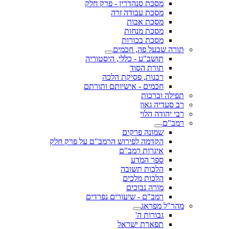
מסכת סנהדרין - פרק חלק
מסכת עבודה זרה
מסכת אבות
מסכת מנחות
מסכת בכורות
תורה שבעל פה, חכמים
תושב"ע - כללי, היסטוריה
תורת הסוד
רבנות, פסיקת הלכה
חכמים - אישיותם ותורתם
תפילה וברכות
רב סעדיה גאון
רבי יהודה הלוי
רמב"ם
שמונה פרקים
הקדמה לפירוש הרמב"ם על פרק חלק
איגרות רמב"ם
ספר המדע
הלכות תשובה
הלכות מלכים
מורה נבוכים
רמב"ם - שיעורים נפרדים
מהר"ל מפראג
גבורות ה'
תפארת ישראל