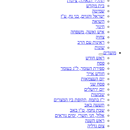
תהליך הגאולה, ציונות
בית מקדש
שמיטה
ישראל והגוים, בני נח, ע"ז
השואה
חינוך
איש ואשה, משפחה
צחוק
ראינות עם הרב
שונות
מועדים
ראש חודש
פסח
ספירת העומר, ל"ג בעומר
חודש אייר
יום העצמאות
פסח שני
יום ירושלים
שבועות
י"ז בתמוז, תקופת בין המצרים
תשעה באב
שבת נחמו, ט"ו באב
אלול, חגי תשרי, ימים נוראים
ראש השנה
צום גדליה