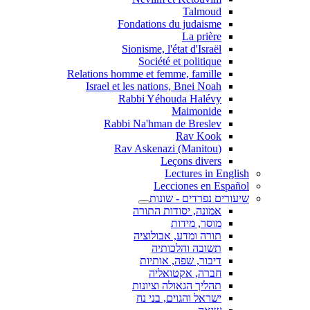
Talmoud
Fondations du judaisme
La prière
Sionisme, l'état d'Israël
Société et politique
Relations homme et femme, famille
Israel et les nations, Bnei Noah
Rabbi Yéhouda Halévy
Maimonide
Rabbi Na'hman de Breslev
Rav Kook
(Rav Askenazi (Manitou
Leçons divers
Lectures in English
Lecciones en Español
שיעורים נפרדים - שונות
אמונה, יסודות התורה
מוסר, מידות
תורה ומדע, אבולוציה
תשובה והלכותיה
דיבור, שפה, אותיות
חברה, אקטואליה
תהליך הגאולה וציונות
ישראל והגוים, בני נח