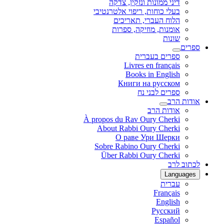
דיני ממונות ונזקין, צדקה
בעלי כוחות, ריפוי אלטרנטיבי
הלוח העברי, תאריכים
אומנות, מוזיקה, ספרות
שונות
ספרים
ספרים בעברית
Livres en français
Books in English
Книги на русском
ספרים לבני נח
אודות הרב
אודות הרב
À propos du Rav Oury Cherki
About Rabbi Oury Cherki
О раве Ури Шерки
Sobre Rabino Oury Cherki
Über Rabbi Oury Cherki
לכתוב לרב
Languages
עברית
Français
English
Русский
Español