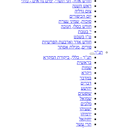
חודש אלול, חגי תשרי, ימים נוראים - כללי
ראש השנה
צום גדליה
יום הכיפורים
סוכות, שמיני עצרת
חודש כסלו, חנוכה
י' בטבת
ט"ו בשבט
חודש אדר וארבעת הפרשיות
פורים, מגילת אסתר
תנ"ך
תנ"ך - כללי, ביקורת המקרא
בראשית
שמות
ויקרא
במדבר
דברים
יהושע
שופטים
שמואל
מלכים
ישעיהו
ירמיהו
יחזקאל
תרי עשר