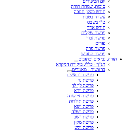
יום הכיפורים
סוכות, שמחת תורה
חודש כסלו, חנוכה
עשרה בטבת
ט"ו בשבט
חודש אדר
פרשת שקלים
פרשת זכור
פורים
פרשת פרה
פרשת החודש
תורה, נביאים וכתובים
תנ"ך - כללי, ביקורת המקרא
בראשית - מאמרים
פרשת בראשית
פרשת נח
פרשת לך לך
פרשת וירא
פרשת חיי שרה
פרשת תולדות
פרשת ויצא
פרשת וישלח
פרשת וישב
פרשת מקץ
פרשת ויגש