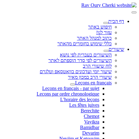
דף הבית
חיפוש באתר
עזור לנו!
כתוב למנהל האתר
כללי שימוש בחומרים מהאתר
שיעורים
השיעורים בעברית לפי נושא
השיעורים לפי סדר הוספתם לאתר
לוח שיעורי הרב
שיעור יומי ועדכונים בוואטסאפ וטלגרם
שיעורי הרב במכון מאיר
Leçons en français
Leçons en français - par sujet
Leçons par ordre chronologique
L'horaire des leçons
Les fêtes juives
Berechite
Chemot
Vayikra
Bamidbar
Devarim
Neviim et Ketouvim