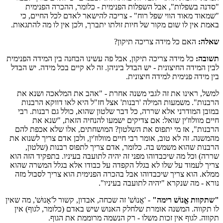
"סדנה בשפלות", אבל השפלות הפנימית - כלומר, ההכרה הפנימית
"שמאוד מאוד הווי שפל רוח" - צריכה להישאר לאדם לכל החיים, כי
באמת אין לו שום מקור של חיות זולתו יתברך, ולכן אין לו מה להתגאות.
שאלה:
האם כל מידה צריכה תיקון?
תשובה:
כל מידה צריכה תיקון, אבל פה עשינו הבחנה בין המידה הפנימית
לבין המידה החיצונית - יש הבדל ביניהן. זה לא קיים בכל מידה. יש הבדל
בין מידה פנימית למידה חיצונית.
למשל, ראינו את זה לגבי משנה אחרת - "אהב את המלאכה ושנא את
הרבנות". משמעות המילה 'רבנות' אצל חז"ל היא לאו דווקא הרבנות
במובן המודרני אלא שררה, כל דבר שלטון שהוא, כולל גם רבנות. רבי
חיים מוולוז'ין שואל: אם צדיקים ישמעו להנחיה הזאת, "שנא את
הרבנות", אז מי יתפוס את השלטון? המושחתים, אלו שלא אכפת להם
מהמשנה. זה לא טוב, אומר רבי חיים מוולוז'ין, ולכן אדם צריך לשנוא את
הרבנות שהוא משמש בה. כלומר, אדם צריך לתפוס רבנות (שלטון,
שררה) וכל מה שיכבדוהו מפני זה יהיה לתועבה בעיניו. בתפקיד הזה הוא
צריך לעמוד על שלו לא בגלל הקפדה על כבודו אלא בגלל המשרה שהוא
ממלא. הוא צריך שיכבדוהו אבל בהכרה הפנימית הוא צריך לסבול מזה
נורא - מה שנקרא "יהיה לתועבה בעיניו".
"שתקוות
אֱנוֹשׁ
רימה"
- 'אֱנוֹשׁ' זה שכחה, אבדון, קשור ל'אָנוּשׁ', מה שאין
לו תקווה. המשנה אומרת שלחלק האנוש שיש באדם (כלומר, לגוף) אין
תקווה. לגוף אין זכות משלו - רק הנשמה מרוממת את הגוף.