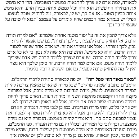
לכאורה, למה אדם לא צריך להתגאות במעשיו הטובים?! הרי הוא מימש
את הבחירה החופשית. הוא היה יכול לממש אותה בכיוון הרע, והוא מימש
אותה בכיוון הטוב - אז אם כך, יש לו, לכאורה, מה להחזיק טובה לעצמו.
אפילו יש בגמרא כמה חכמים שהיו אומרים על עצמם: 'תבוא לי טובה על
שעשיתי כך וכך'.
אלא צריך להבין את זה על יסוד משנה אחרת שלמדנו: "אם למדת תורה
הרבה, אל תחזיק טובה לעצמך, כי לכך נוצרת". גם שם אפשר להגיד:
'נכון, לכך נוצרתי - אבל אני עשיתי את זה. יש אדם אחר שנוצר ללמוד
תורה הרבה, והוא לא מימש'. התשובה היא שזה לא נכון, כי לא כל אדם
צריך ללמוד תורה הרבה. יש אדם שצריך ללמוד הרבה ויש אדם שצריך
ללמוד תורה מעט. אם אדם למד תורה הרבה, זה סימן שלכך הוא נוצר
ואין לו מה להחזיק טובה לעצמו, גם אם השקיע הרבה בלימוד.
"מאוד מאוד הווי שפל רוח"
- יש פה לכאורה סתירה לדברי הרמב"ם.
הרמב"ם כתב ב"שמונה פרקים" שכל מידה שהאדם מאמץ צריכה להיות
המידה האמצעית. למשל, מידת הנדיבות היא מידה טובה, אבל הפזרנות
מקצה אחד והקמצנות מהקצה השני הן מידות רעות. האדם צריך להיות
במידה ממוצעת: לפזר קצת את ממונו, אבל לא באופן כזה שבסוף לא
יישאר לו כלום, וזוהי מידת הנדיבות. כמו כן לגבי מידת הגבורה: האדם
צריך להיות גיבור ולא פחדן, אבל הוא לא צריך להיות מטורף ולמסור את
עצמו לסכנות סתם כך - הוא צריך להיות באמצע. הגבורה היא גם מידה
ממוצעת. וכך לגבי כל המידות, ובכלל זה גם מידת הענווה. לפי הרמב"ם,
מידת הענווה האמיתית היא מידה ממוצעת בין שפלות הרוח, שהיא מידה
לא טובה, לבין הגאווה, שהיא גם כן מידה לא טובה. לכן יש שאלה איך