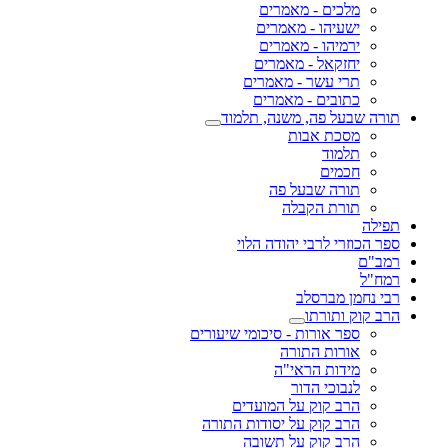
מלכים - מאמרים
ישעיהו - מאמרים
ירמיהו - מאמרים
יחזקאל - מאמרים
תרי עשר - מאמרים
כתובים - מאמרים
תורה שבעל פה, משנה, תלמוד
מסכת אבות
תלמוד
חכמים
תורה שבעל פה
תורת הקבלה
תפילה
ספר הכוזרי לרבי יהודה הלוי
רמב"ם
רמח"ל
רבי נחמן מברסלב
הרב קוק ותורתו
ספר אורות - סיכומי שיעורים
אורות התורה
מידות הראי"ה
לנבוכי הדור
הרב קוק על המועדים
הרב קוק על יסודות התורה
הרב קוק על תשובה