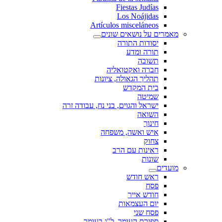
Fiestas Judías
Los Noájidas
Artículos misceláneos
מאמרים על נושאים שונים
יסודות התורה
תורה ומדע
תשובה
חברה ואקטואליה
תהליך הגאולה, ציונות
בית המקדש
שמיטה
ישראל והגוים, בני נח, עבודה זרה
השואה
חינוך
איש ואשה, משפחה
צחוק
ראינות עם הרב
שונות
מועדים
ראש חודש
פסח
חודש אייר
יום העצמאות
פסח שני
ספירת העומר, ל"ג בעומר