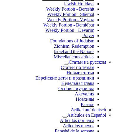
Jewish Holidays
Weekly Portion - Bereshit
Weekly Portion - Shemot
Weekly Portion - Vayikra
Weekly Portion - Bemidbar
Weekly Portion - Devarim
Prayer
Foundations of Judaism
Zionism, Redemption
Israel and the Nations
Miscellaneous articles
Статьи на русском
Статьи по темам
Новые статьи
Еврейские даты и праздники
Недельная глава
Основы иудаизма
Актуалия
Ноахиды
Разное
Artikel auf deutsch
Artículos en Español
Artículos por tema
Artículos nuevos
Parashá de la semana