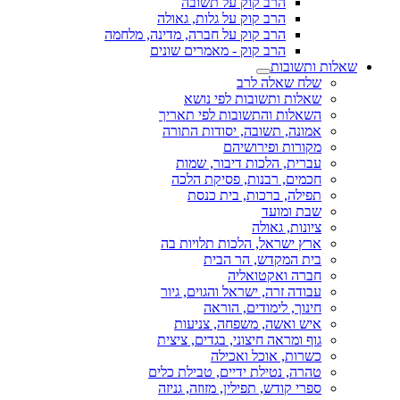
הרב קוק על תשובה
הרב קוק על גלות, גאולה
הרב קוק על חברה, מדינה, מלחמה
הרב קוק - מאמרים שונים
שאלות ותשובות
שלח שאלה לרב
שאלות ותשובות לפי נושא
השאלות והתשובות לפי תאריך
אמונה, תשובה, יסודות התורה
מקורות ופירושיהם
עברית, הלכות דיבור, שמות
חכמים, רבנות, פסיקת הלכה
תפילה, ברכות, בית כנסת
שבת ומועד
ציונות, גאולה
ארץ ישראל, הלכות תלויות בה
בית המקדש, הר הבית
חברה ואקטואליה
עבודה זרה, ישראל והגוים, גיור
חינוך, לימודים, הוראה
איש ואשה, משפחה, צניעות
גוף ומראה חיצוני, בגדים, ציצית
כשרות, אוכל ואכילה
טהרה, נטילת ידיים, טבילת כלים
ספרי קודש, תפילין, מזוזה, גניזה