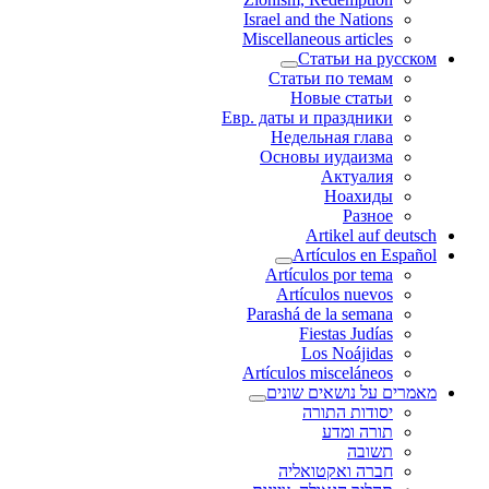
Israel and the Nations
Miscellaneous articles
Статьи на русском
Статьи по темам
Новые статьи
Евр. даты и праздники
Недельная глава
Основы иудаизма
Актуалия
Ноахиды
Разное
Artikel auf deutsch
Artículos en Español
Artículos por tema
Artículos nuevos
Parashá de la semana
Fiestas Judías
Los Noájidas
Artículos misceláneos
מאמרים על נושאים שונים
יסודות התורה
תורה ומדע
תשובה
חברה ואקטואליה