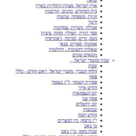
שואה
ארץ ישראל, מצוות התלויות בארץ
בית המקדש, כהנים, קורבנות
זוגיות, משפחה, צניעות
חינוך
אכילה, כשרות, צמחונות
ספר תורה, תפילין, מזוזה, ציצית
גשם, מיים, סביבה, גיאוגרפיה
אומנות, ספורט, פנאי
שאלות ותשובות - הקלטות
נושאים שונים
שבת ומועדי ישראל
שבת
הלוח העברי, מועדי ישראל, ראש חודש - כללי
פסח
ספירת העומר, ל"ג בעומר
חודש אייר
יום העצמאות
פסח שני
יום ירושלים
שבועות
חודש תמוז
י"ז בתמוז, בין המצרים
ט' באב
שבת נחמו, ט"ו באב