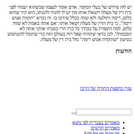
יש לזה פירוש של בעלי המוסר. אדם אומר לעצמו שכשהוא יעמוד לפני
בית דין של מעלה וישאלו אותו מה יש לו להגיד להגנתו, הוא יגיד שהוא
כלום, רימה ותולעה ולא שווה בכלל שידונו בו. זה נקרא "תקוות אנוש
רימה", כי בית הדין של מעלה ישאל אותו: 'אם אתה באמת לא שווה
כלום, למה הקפדת על כבודך כל כך? הרי כשביזו אותך אתה לא
הסכמת?'. לכן כדאי שתהיה שפל רוח בעולם הזה כדי שתוכל להשתמש
בטיעון "שתקוות אנוש רימה" מול בית דין של מעלה.
הודעות
עזרו בהפצת התורה של הרב!
מאמרים בעברית לפי נושא
מאמרים חדשים
Articles en français