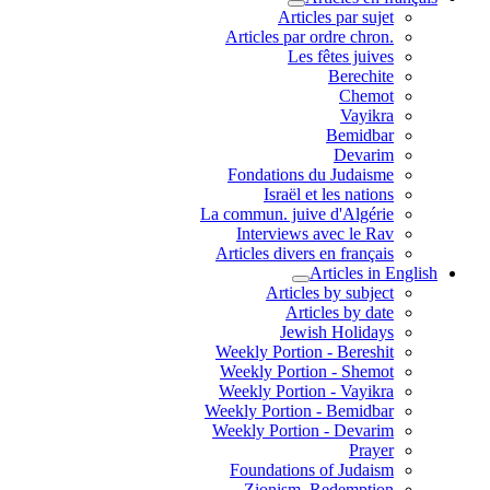
Articles par sujet
.Articles par ordre chron
Les fêtes juives
Berechite
Chemot
Vayikra
Bemidbar
Devarim
Fondations du Judaisme
Israël et les nations
La commun. juive d'Algérie
Interviews avec le Rav
Articles divers en français
Articles in English
Articles by subject
Articles by date
Jewish Holidays
Weekly Portion - Bereshit
Weekly Portion - Shemot
Weekly Portion - Vayikra
Weekly Portion - Bemidbar
Weekly Portion - Devarim
Prayer
Foundations of Judaism
Zionism, Redemption