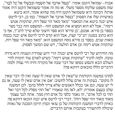
אבות - שמואל הקטן אומר: "בִּנְפֹל אוֹיִבְךָ אַל תִּשְׂמָח וּבִכָּשְׁלוֹ אַל יָגֵל לִבֶּךָ",
שזה משפט שלקוח מספר משלי. אז מה זה אומר ששמואל הקטן היה אומר
אותו? הכוונה היא ששמואל הקטן היה מה שהוא אומר, הוא ביטא
באישיות שלו את הפסוק "בנפול אויבך אל תשמח". כמו כן, רבי לויטס
איש יבנה ביטא את המאמר "מאד מאד הוי שפל רוח, שתקוות אנוש
רימה", אבל לא הוא המציא את המשפט הזה - המשפט הזה כבר מצוי
בספר בן סירא. אמנם, 'בן סירא' הוא ספר חיצוני שלא שייך לתנ"ך, אף כי
הוא כתוב בסגנון 'תנ"כי' קצת, אבל הוא קדם לרבי לויטס איש יבנה בכמה
מאות שנים. בספר בן סירא נוסח המשפט הוא: "מאד מאד הוי שפל רוח,
שתקוות אנוש רימה ובן אדם תולעה", ויש שם המשך לפסוק.
מה החידוש של רבי לויטס איש יבנה? הרי ידוע שמידת הענווה היא מידה
טובה. ולמה להגיד "שתקוות אנוש רימה" כשיש לאדם עוד תקוות לחיי
העולם הבא והנפש בסופו של דבר שבה אל מקורה וחיה חיי נצח? ולמה
הדברים הללו מובאים דווקא פה?
למדנו במשנה הקודמת ש"שאין לך אדם שאין לו שעה ואין לך דבר שאין
לו מקום". בעקות זה אדם עלול לחשוב: 'אם אין אדם שאין לו שעה, אז גם
לי יש שעה, וגם אני בכלל האנשים שלא צריך לזלזל בהם'. לכן המשנה
שלנו בעצם אומרת: 'לא, לא! מה שאמרו "אל תהי מפליג לכל דבר ואל
תהי בז לכל אדם", זה נאמר כלפי כל אדם חוץ ממך. אתה לגבי עצמך
מאוד מאוד הווי שפל רוח!'. דברי רבי לויטס איש יבנה הובאו דווקא פה
כאיזון לדברי המשנה הקודמת של בן עזאי וכמין תיקון הסכנה של גאווה
שיכולה להתעורר בעקבות אותם הדברים.