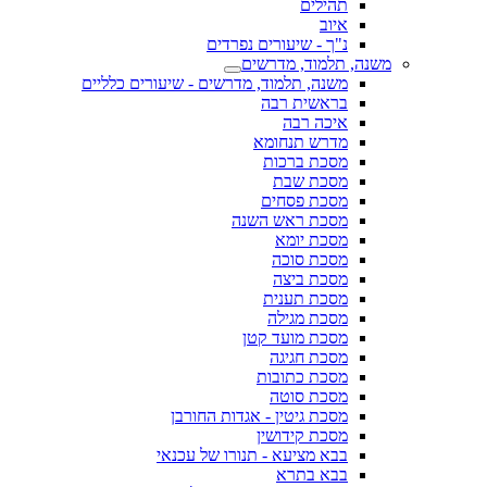
תהילים
איוב
נ"ך - שיעורים נפרדים
משנה, תלמוד, מדרשים
משנה, תלמוד, מדרשים - שיעורים כלליים
בראשית רבה
איכה רבה
מדרש תנחומא
מסכת ברכות
מסכת שבת
מסכת פסחים
מסכת ראש השנה
מסכת יומא
מסכת סוכה
מסכת ביצה
מסכת תענית
מסכת מגילה
מסכת מועד קטן
מסכת חגיגה
מסכת כתובות
מסכת סוטה
מסכת גיטין - אגדות החורבן
מסכת קידושין
בבא מציעא - תנורו של עכנאי
בבא בתרא