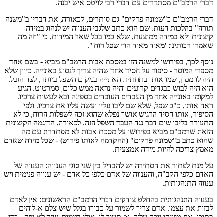
דברי הרמב"ם מסתדרים עם דברי רבי לויטס איש יבנה.
דברי הרמב"ם ב"שמונה פרקים" גם סותרים, לכאורה, את דבריו ב"משנה
תורה" בהלכות דעות, שם הוא כתב שלגבי הענווה יש לנהוג במידה
קיצונית ולא במידה ממוצעת, שלא כמו בכל שאר המידות, כי "וזה מה
שאמרו רבותינו: 'מאוד מאוד הווי שפל רוח'".
נוסף לכך, בפירושו למשנה הזו במסכת אבות הרמב"ם מביא - בשם אחד
מספרי המוסר - סיפור על חסיד אחד שהיה צריך לנסוע באונייה. כיוון שלא
היה לו ממון, שמו אותו בתחתית האונייה במקום השפל ביותר, לצד הזבל.
הוא היה לבוש בבגדים קרועים והיה נראה ממש כלום, סמרטוט. הגיע
למקומו באונייה אחד מן העבדים העובדים בספינה ובא לעשות צרכיו.
ראה אותו, כ"כ שפל, שלא שם ליבו עליו ועשה עליו את צרכיו. ולפי
הסיפור, אותו חסיד הרגיש אושר נפלא שהוא זכה לשפלות הרוח, כי לא
התעורר בליבו שום דבר נגד העבד השפל הזה. לכאורה, הדוגמה הקיצונית
הזאת שרמב"ם מביא בפירושו על מסכת אבות לא מסתדרת עם מה
שהוא כתב ב"שמונה פרקים" (ההקדמה לאותו פירוש) - שכל מידה שאדם
מאמץ צריכה להיות מידה אמצעית.
על מנת לפתור את הסתירה יש להבדיל בין שני סוגי הענווה: הענווה של
האדם כלפי הקב"ה, והענווה של אדם כלפי כל אדם - יש ענווה פנימית ויש
ענווה התנהגותית.
בענווה התנהגותית בהחלט צודקים דברי הרמב"ם הראשונים: אין לאדם
לבזות את עצמו. אדם צריך לשמור על כבודו בגלל שיש צלם א-לוהים
בתוכו. אם מישהו יורק עליך, אז תעיר לו, אולי בנימוס, שזה לא יפה - כדי