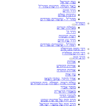
נצח ישראל
באר הגולה, דרשות מהר"ל
דרך חיים
נתיבות עולם
מהר"ל - שיעורים נפרדים
רמח"ל
מסילת ישרים
דרך ה'
דעת תבונות
דרך עץ חיים
רמח"ל - שיעורים נפרדים
רבי נחמן מברסלב
רבי חיים מוולוז'ין
הרב קוק
אורות
אורות הקודש
אורות התורה
עין איה
אדר היקר, עקבי הצאן
עולת ראיה, תפילה, בית המקדש
מוסר אביך
מאמרי הראי"ה
לנבוכי הדור
הרב קוק על פרשת שבוע
הרב קוק על מועדי ישראל