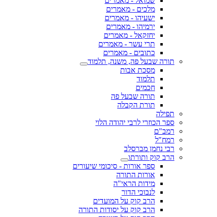
שמואל - מאמרים
מלכים - מאמרים
ישעיהו - מאמרים
ירמיהו - מאמרים
יחזקאל - מאמרים
תרי עשר - מאמרים
כתובים - מאמרים
תורה שבעל פה, משנה, תלמוד
מסכת אבות
תלמוד
חכמים
תורה שבעל פה
תורת הקבלה
תפילה
ספר הכוזרי לרבי יהודה הלוי
רמב"ם
רמח"ל
רבי נחמן מברסלב
הרב קוק ותורתו
ספר אורות - סיכומי שיעורים
אורות התורה
מידות הראי"ה
לנבוכי הדור
הרב קוק על המועדים
הרב קוק על יסודות התורה