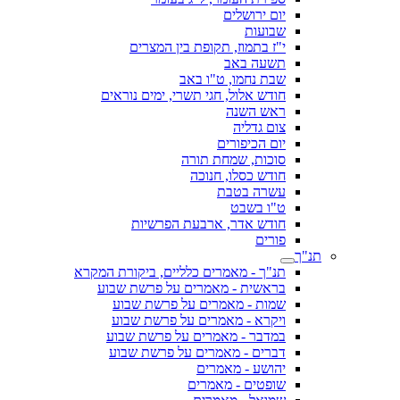
יום ירושלים
שבועות
י"ז בתמוז, תקופת בין המצרים
תשעה באב
שבת נחמו, ט"ו באב
חודש אלול, חגי תשרי, ימים נוראים
ראש השנה
צום גדליה
יום הכיפורים
סוכות, שמחת תורה
חודש כסלו, חנוכה
עשרה בטבת
ט"ו בשבט
חודש אדר, ארבעת הפרשיות
פורים
תנ"ך
תנ"ך - מאמרים כלליים, ביקורת המקרא
בראשית - מאמרים על פרשת שבוע
שמות - מאמרים על פרשת שבוע
ויקרא - מאמרים על פרשת שבוע
במדבר - מאמרים על פרשת שבוע
דברים - מאמרים על פרשת שבוע
יהושע - מאמרים
שופטים - מאמרים