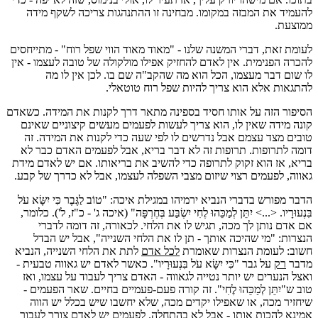
להעמיד את המבזה במקומו. מבחינה זו ההתנהגות צריכה לשקף מידה
ממוצעת.
לעומת זאת, דברי המשנה שלנו - "מאוד מאוד הווי שפל רוח" - מתייחסים
להכרה הפנימית. אין לאדם להחזיק אפילו מולקולה של טובה לעצמו - אין
לו שום דבר מעצמו, הכל הוא מה שהקב"ה שם בו. לכן אין לו מה
להתגאות אלא הוא צריך להיות שפל רוח טוטאלי.
הסיפור הזה על אותו חסיד בספינה מתאר דרך לקנות את המידה. כשאדם
קונה מידה שאין לו, הוא צריך לעשות לפעמים מעשים קיצוניים שאינם
טובים מצד עצמם אבל נדרשים לו לפי שעה כדי לקנות את המידה. זה
דומה לתרופות. תרופות זה לא דבר בריא, אבל לפעמים האדם כבר לא
בריא, אז הוא זקוק לתרופה כדי להשיב את בריאותו. אם יש לאדם מידת
גאווה, לפעמים רצוי שיזום מצבי השפלה לעצמו, אבל לא כדרך של קבע.
הדבר מפורש בדברי הנביא ירמיהו במגילת איכה: "טוֹב לַגֶּבֶר כִּי יִשָּׂא עֹל
בִּנְעוּרָיו. <...> יִתֵּן לְמַכֵּהוּ לֶחִי יִשְׂבַּע בְּחֶרְפָּה" (איכה ג' - כ"ז, ל'). כלומר,
אם אדם נותן לך מכה, תגיש לו את הלחי. לכאורה, זה דומה לדברי
הנצרות: "מי שהיכה אותך - תן לו את הלחי השנייה", אבל יש הבדל
חשוב: לעומת הנצרות שאומרת
לכל אדם
לתת את הלחי השנייה, הנביא
מדבר
רק
על גבר "כִּי יִשָּׂא עֹל בִּנְעוּרָיו". כאשר לאדם יש גאווה טבעית -
ואצל הנערים יש יותר נטייה לגאווה - האדם צריך לעבוד על עצמו, ואז
טוב ש"יִתֵּן לְמַכֵּהוּ לֶחִי". זה קורה פעם-פעמיים בחיים. שאר הפעמים -
שיחזיר מכה, או שאפילו יקדים מכה, שלא יחשבו שיש בכלל יש הווה
אמינא להכות אותו - אבל לא בהתחלה. לפעמים יש לאדם צורך לעבור