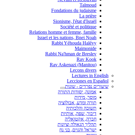
Talmoud
Fondations du judaisme
La prière
Sionisme, l'état d'Israël
Société et politique
Relations homme et femme, famille
Israel et les nations, Bnei Noah
Rabbi Yéhouda Halévy
Maimonide
Rabbi Na'hman de Breslev
Rav Kook
(Rav Askenazi (Manitou
Leçons divers
Lectures in English
Lecciones en Español
שיעורים נפרדים - שונות
אמונה, יסודות התורה
מוסר, מידות
תורה ומדע, אבולוציה
תשובה והלכותיה
דיבור, שפה, אותיות
חברה, אקטואליה
תהליך הגאולה וציונות
ישראל והגוים, בני נח