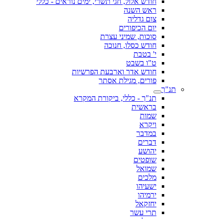
חודש אלול, חגי תשרי, ימים נוראים - כללי
ראש השנה
צום גדליה
יום הכיפורים
סוכות, שמיני עצרת
חודש כסלו, חנוכה
י' בטבת
ט"ו בשבט
חודש אדר וארבעת הפרשיות
פורים, מגילת אסתר
תנ"ך
תנ"ך - כללי, ביקורת המקרא
בראשית
שמות
ויקרא
במדבר
דברים
יהושע
שופטים
שמואל
מלכים
ישעיהו
ירמיהו
יחזקאל
תרי עשר