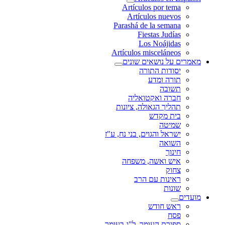
Artículos por tema
Artículos nuevos
Parashá de la semana
Fiestas Judías
Los Noájidas
Artículos misceláneos
מאמרים על נושאים שונים
יסודות התורה
תורה ומדע
תשובה
חברה ואקטואליה
תהליך הגאולה, ציונות
בית מקדש
שמיטה
ישראל והגוים, בני נח, ע"ז
השואה
חינוך
איש ואשה, משפחה
צחוק
ראינות עם הרב
שונות
מועדים
ראש חודש
פסח
ספירת העומר, ל"ג בעומר