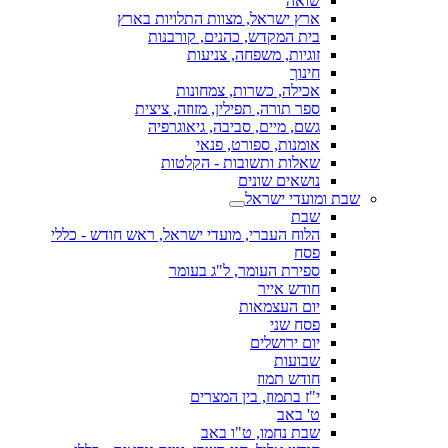
שואה
ארץ ישראל, מצוות התלויות בארץ
בית המקדש, כהנים, קורבנות
זוגיות, משפחה, צניעות
חינוך
אכילה, כשרות, צמחונות
ספר תורה, תפילין, מזוזה, ציצית
גשם, מיים, סביבה, גיאוגרפיה
אומנות, ספורט, פנאי
שאלות ותשובות - הקלטות
נושאים שונים
שבת ומועדי ישראל
שבת
הלוח העברי, מועדי ישראל, ראש חודש - כללי
פסח
ספירת העומר, ל"ג בעומר
חודש אייר
יום העצמאות
פסח שני
יום ירושלים
שבועות
חודש תמוז
י"ז בתמוז, בין המצרים
ט' באב
שבת נחמו, ט"ו באב