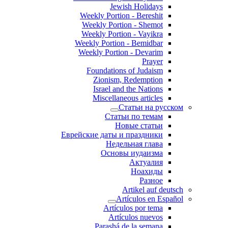
Jewish Holidays
Weekly Portion - Bereshit
Weekly Portion - Shemot
Weekly Portion - Vayikra
Weekly Portion - Bemidbar
Weekly Portion - Devarim
Prayer
Foundations of Judaism
Zionism, Redemption
Israel and the Nations
Miscellaneous articles
Статьи на русском
Статьи по темам
Новые статьи
Еврейские даты и праздники
Недельная глава
Основы иудаизма
Актуалия
Ноахиды
Разное
Artikel auf deutsch
Artículos en Español
Artículos por tema
Artículos nuevos
Parashá de la semana