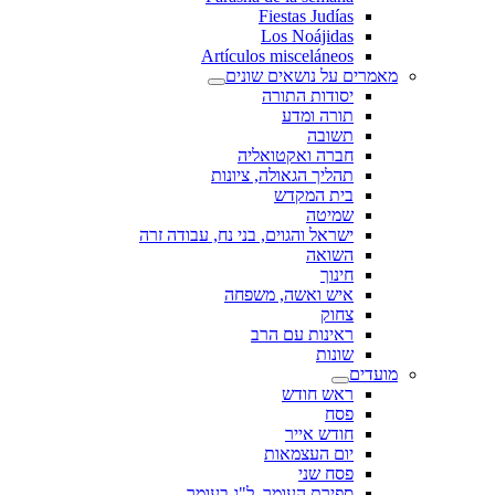
Fiestas Judías
Los Noájidas
Artículos misceláneos
מאמרים על נושאים שונים
יסודות התורה
תורה ומדע
תשובה
חברה ואקטואליה
תהליך הגאולה, ציונות
בית המקדש
שמיטה
ישראל והגוים, בני נח, עבודה זרה
השואה
חינוך
איש ואשה, משפחה
צחוק
ראינות עם הרב
שונות
מועדים
ראש חודש
פסח
חודש אייר
יום העצמאות
פסח שני
ספירת העומר, ל"ג בעומר