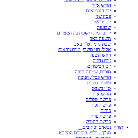
חודש אייר
יום העצמאות
פסח שני
יום ירושלים
שבועות
י"ז בתמוז, תקופת בין המצרים
תשעה באב
שבת נחמו, ט"ו באב
אלול, חגי תשרי, ימים נוראים
ראש השנה
צום גדליה
יום הכיפורים
סוכות, שמחת תורה
חודש כסלו, חנוכה
עשרה בטבת
ט"ו בשבט
חודש אדר
פרשת שקלים
פרשת זכור
פורים
פרשת פרה
פרשת החודש
תורה, נביאים וכתובים
תנ"ך - כללי, ביקורת המקרא