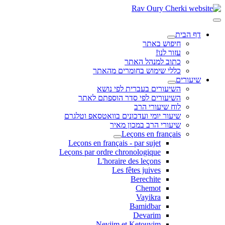
דף הבית
חיפוש באתר
עזור לנו!
כתוב למנהל האתר
כללי שימוש בחומרים מהאתר
שיעורים
השיעורים בעברית לפי נושא
השיעורים לפי סדר הוספתם לאתר
לוח שיעורי הרב
שיעור יומי ועדכונים בוואטסאפ וטלגרם
שיעורי הרב במכון מאיר
Leçons en français
Leçons en français - par sujet
Leçons par ordre chronologique
L'horaire des leçons
Les fêtes juives
Berechite
Chemot
Vayikra
Bamidbar
Devarim
Neviim et Ketouvim