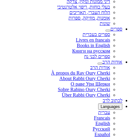
דיני ממונות ונזקין, צדקה
בעלי כוחות, ריפוי אלטרנטיבי
הלוח העברי, תאריכים
אומנות, מוזיקה, ספרות
שונות
ספרים
ספרים בעברית
Livres en français
Books in English
Книги на русском
ספרים לבני נח
אודות הרב
אודות הרב
À propos du Rav Oury Cherki
About Rabbi Oury Cherki
О раве Ури Шерки
Sobre Rabino Oury Cherki
Über Rabbi Oury Cherki
לכתוב לרב
Languages
עברית
Français
English
Русский
Español