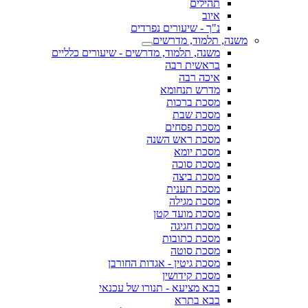
תהילים
איוב
נ"ך - שיעורים נפרדים
משנה, תלמוד, מדרשים
משנה, תלמוד, מדרשים - שיעורים כלליים
בראשית רבה
איכה רבה
מדרש תנחומא
מסכת ברכות
מסכת שבת
מסכת פסחים
מסכת ראש השנה
מסכת יומא
מסכת סוכה
מסכת ביצה
מסכת תענית
מסכת מגילה
מסכת מועד קטן
מסכת חגיגה
מסכת כתובות
מסכת סוטה
מסכת גיטין - אגדות החורבן
מסכת קידושין
בבא מציעא - תנורו של עכנאי
בבא בתרא