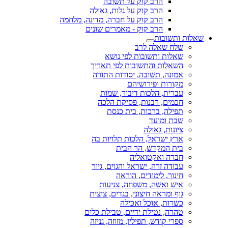
הרב קוק על תשובה
הרב קוק על גלות, גאולה
הרב קוק על חברה, מדינה, מלחמה
הרב קוק - מאמרים שונים
שאלות ותשובות
שלח שאלה לרב
שאלות ותשובות לפי נושא
השאלות והתשובות לפי תאריך
אמונה, תשובה, יסודות התורה
מקורות ופירושיהם
עברית, הלכות דיבור, שמות
חכמים, רבנות, פסיקת הלכה
תפילה, ברכות, בית כנסת
שבת ומועד
ציונות, גאולה
ארץ ישראל, הלכות תלויות בה
בית המקדש, הר הבית
חברה ואקטואליה
עבודה זרה, ישראל והגוים, גיור
חינוך, לימודים, הוראה
איש ואשה, משפחה, צניעות
גוף ומראה חיצוני, בגדים, ציצית
כשרות, אוכל ואכילה
טהרה, נטילת ידיים, טבילת כלים
ספרי קודש, תפילין, מזוזה, גניזה