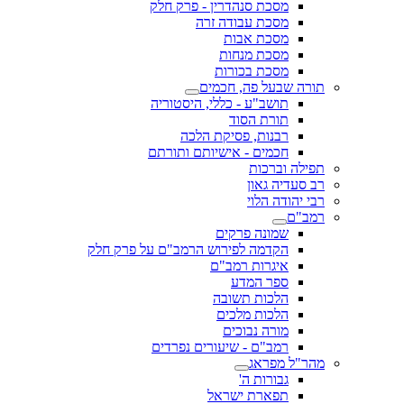
מסכת סנהדרין - פרק חלק
מסכת עבודה זרה
מסכת אבות
מסכת מנחות
מסכת בכורות
תורה שבעל פה, חכמים
תושב"ע - כללי, היסטוריה
תורת הסוד
רבנות, פסיקת הלכה
חכמים - אישיותם ותורתם
תפילה וברכות
רב סעדיה גאון
רבי יהודה הלוי
רמב"ם
שמונה פרקים
הקדמה לפירוש הרמב"ם על פרק חלק
איגרות רמב"ם
ספר המדע
הלכות תשובה
הלכות מלכים
מורה נבוכים
רמב"ם - שיעורים נפרדים
מהר"ל מפראג
גבורות ה'
תפארת ישראל