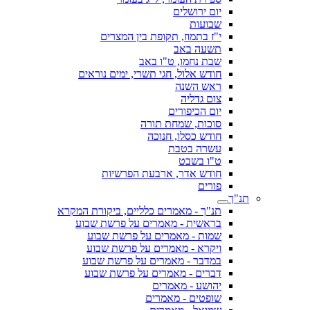
יום ירושלים
שבועות
י"ז בתמוז, תקופת בין המצרים
תשעה באב
שבת נחמו, ט"ו באב
חודש אלול, חגי תשרי, ימים נוראים
ראש השנה
צום גדליה
יום הכיפורים
סוכות, שמחת תורה
חודש כסלו, חנוכה
עשרה בטבת
ט"ו בשבט
חודש אדר, ארבעת הפרשיות
פורים
תנ"ך
תנ"ך - מאמרים כלליים, ביקורת המקרא
בראשית - מאמרים על פרשת שבוע
שמות - מאמרים על פרשת שבוע
ויקרא - מאמרים על פרשת שבוע
במדבר - מאמרים על פרשת שבוע
דברים - מאמרים על פרשת שבוע
יהושע - מאמרים
שופטים - מאמרים