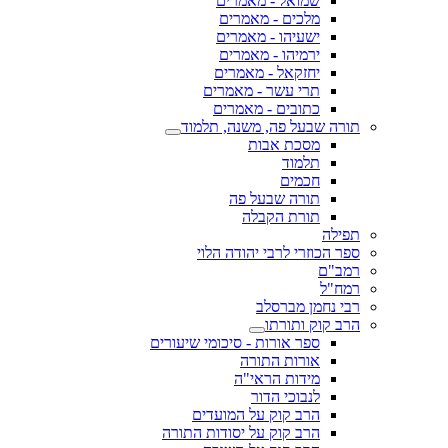
שמואל - מאמרים
מלכים - מאמרים
ישעיהו - מאמרים
ירמיהו - מאמרים
יחזקאל - מאמרים
תרי עשר - מאמרים
כתובים - מאמרים
תורה שבעל פה, משנה, תלמוד
מסכת אבות
תלמוד
חכמים
תורה שבעל פה
תורת הקבלה
תפילה
ספר הכוזרי לרבי יהודה הלוי
רמב"ם
רמח"ל
רבי נחמן מברסלב
הרב קוק ותורתו
ספר אורות - סיכומי שיעורים
אורות התורה
מידות הראי"ה
לנבוכי הדור
הרב קוק על המועדים
הרב קוק על יסודות התורה