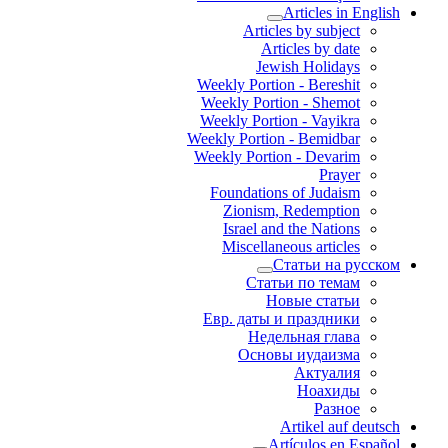
Articles in English
Articles by subject
Articles by date
Jewish Holidays
Weekly Portion - Bereshit
Weekly Portion - Shemot
Weekly Portion - Vayikra
Weekly Portion - Bemidbar
Weekly Portion - Devarim
Prayer
Foundations of Judaism
Zionism, Redemption
Israel and the Nations
Miscellaneous articles
Статьи на русском
Статьи по темам
Новые статьи
Евр. даты и праздники
Недельная глава
Основы иудаизма
Актуалия
Ноахиды
Разное
Artikel auf deutsch
Artículos en Español