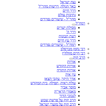
נצח ישראל
באר הגולה, דרשות מהר"ל
דרך חיים
נתיבות עולם
מהר"ל - שיעורים נפרדים
רמח"ל
מסילת ישרים
דרך ה'
דעת תבונות
דרך עץ חיים
רמח"ל - שיעורים נפרדים
רבי נחמן מברסלב
רבי חיים מוולוז'ין
הרב קוק
אורות
אורות הקודש
אורות התורה
עין איה
אדר היקר, עקבי הצאן
עולת ראיה, תפילה, בית המקדש
מוסר אביך
מאמרי הראי"ה
לנבוכי הדור
הרב קוק על פרשת שבוע
הרב קוק על מועדי ישראל