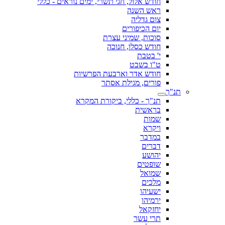
חודש אלול, חגי תשרי, ימים נוראים - כללי
ראש השנה
צום גדליה
יום הכיפורים
סוכות, שמיני עצרת
חודש כסלו, חנוכה
י' בטבת
ט"ו בשבט
חודש אדר וארבעת הפרשיות
פורים, מגילת אסתר
תנ"ך
תנ"ך - כללי, ביקורת המקרא
בראשית
שמות
ויקרא
במדבר
דברים
יהושע
שופטים
שמואל
מלכים
ישעיהו
ירמיהו
יחזקאל
תרי עשר