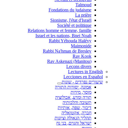
Talmoud
Fondations du judaisme
La prière
Sionisme, l'état d'Israël
Société et politique
Relations homme et femme, famille
Israel et les nations, Bnei Noah
Rabbi Yéhouda Halévy
Maimonide
Rabbi Na'hman de Breslev
Rav Kook
(Rav Askenazi (Manitou
Leçons divers
Lectures in English
Lecciones en Español
שיעורים נפרדים - שונות
אמונה, יסודות התורה
מוסר, מידות
תורה ומדע, אבולוציה
תשובה והלכותיה
דיבור, שפה, אותיות
חברה, אקטואליה
תהליך הגאולה וציונות
ישראל והגוים, בני נח