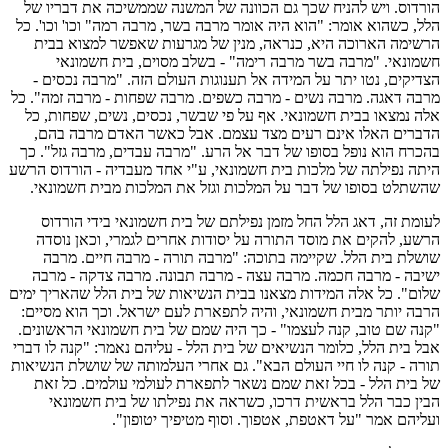
הורדוס. ויש להניח שכך גם הכוונה של המשנה שממשיכה את דבריו של
הלל, כשהוא אומר: "הוא היה אומר מרבה בשר, מרבה רמה" וכו' וכו'. כל
הרשימה הארוכה היא, כנראה, מנין של מגרעות שאפשר למצוא בבית
חשמונאי. "מרבה בשר מרבה רימה" - בשלב מסוים, בית חשמונאי
הצדיקים, נטו יתר על המידה אל תענוגות העולם הזה. "מרבה נכסים -
מרבה דאגה. מרבה נשים - מרבה כשפים. מרבה שפחות - מרבה זמה". כל
אלה נמצאו בבית חשמונאי. אף על פי שבשר, נכסים, נשים, שפחות, כל
הדברים האלו אינם רעים מצד עצמם. אבל כאשר האדם מרבה בהם,
בהכרח הוא נופל בסופו של דבר אל הרע. "מרבה עבדים, מרבה גזל". כך
היתה נפילתה של מלכות בית חשמונאי, ע"י אחד מעבדיה - הורדוס הרשע
שהשתלט בסופו של דבר על המלכות וגזל את המלכות מבית חשמונאי.
לעומת זה, דאג הלל החל מזמן נפילתם של בית חשמונאי בידי הורדוס
הרשע, להקים את מוסד התורה על יסודות אחרים לגמרי, וכאן נוסדה
שושלת בית הלל. שקיימה בתוכה: "מרבה תורה - מרבה חיים. מרבה
ישיבה - מרבה חכמה. מרבה עצה - מרבה תבונה. מרבה צדקה - מרבה
שלום". כל אלה המידות מצאנו בבית הנשיאות של בית הלל שהאריך ימים
הרבה יותר מבית חשמונאי, והיה לתפארת לעם ישראל. וכך הוא מסיים:
"קנה שם טוב, קנה לעצמו" - כך היה שמם של בית חשמונאי הראשונים.
אבל בית הלל, כלומר הנשיאים של בית הלל - עליהם נאמר: "קנה לו דברי
תורה - קנה לו חיי העולם הבא". גם אחרי העלמותה של שושלת הנשיאות
של בית הלל - בכל זאת שמם נשאר לתפארת לעולמי עולמים. כל זאת
הבין כבר הלל בראשית דרכו, כשראה את נפילתו של בית חשמונאי
ועליהם אמר "על דאטפת, אטפוך. וסוף מטיפיך יטופון".