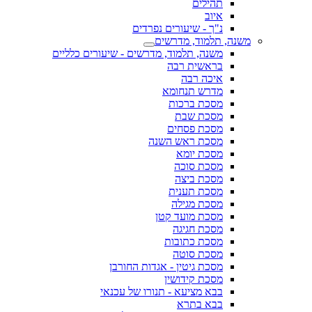
תהילים
איוב
נ"ך - שיעורים נפרדים
משנה, תלמוד, מדרשים
משנה, תלמוד, מדרשים - שיעורים כלליים
בראשית רבה
איכה רבה
מדרש תנחומא
מסכת ברכות
מסכת שבת
מסכת פסחים
מסכת ראש השנה
מסכת יומא
מסכת סוכה
מסכת ביצה
מסכת תענית
מסכת מגילה
מסכת מועד קטן
מסכת חגיגה
מסכת כתובות
מסכת סוטה
מסכת גיטין - אגדות החורבן
מסכת קידושין
בבא מציעא - תנורו של עכנאי
בבא בתרא