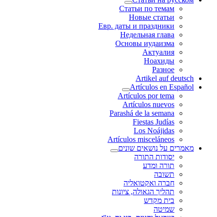
Статьи по темам
Новые статьи
Евр. даты и праздники
Недельная глава
Основы иудаизма
Актуалия
Ноахиды
Разное
Artikel auf deutsch
Artículos en Español
Artículos por tema
Artículos nuevos
Parashá de la semana
Fiestas Judías
Los Noájidas
Artículos misceláneos
מאמרים על נושאים שונים
יסודות התורה
תורה ומדע
תשובה
חברה ואקטואליה
תהליך הגאולה, ציונות
בית מקדש
שמיטה