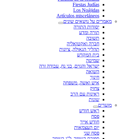
Fiestas Judías
Los Noájidas
Artículos misceláneos
מאמרים על נושאים שונים
יסודות התורה
תורה ומדע
תשובה
חברה ואקטואליה
תהליך הגאולה, ציונות
בית המקדש
שמיטה
ישראל והגוים, בני נח, עבודה זרה
השואה
חינוך
איש ואשה, משפחה
צחוק
ראינות עם הרב
שונות
מועדים
ראש חודש
פסח
חודש אייר
יום העצמאות
פסח שני
ספירת העומר, ל"ג בעומר