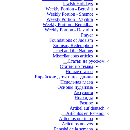
Jewish Holidays
Weekly Portion - Bereshit
Weekly Portion - Shemot
Weekly Portion - Vayikra
Weekly Portion - Bemidbar
Weekly Portion - Devarim
Prayer
Foundations of Judaism
Zionism, Redemption
Israel and the Nations
Miscellaneous articles
Статьи на русском
Статьи по темам
Новые статьи
Еврейские даты и праздники
Недельная глава
Основы иудаизма
Актуалия
Ноахиды
Разное
Artikel auf deutsch
Artículos en Español
Artículos por tema
Artículos nuevos
Parashá de la semana