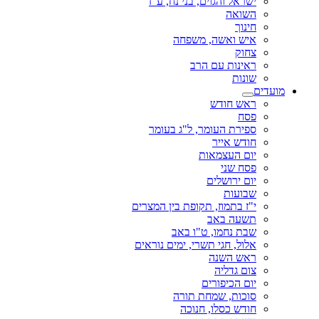
ישראל והגוים, בני נח, ע"ז
השואה
חינוך
איש ואשה, משפחה
צחוק
ראינות עם הרב
שונות
מועדים
ראש חודש
פסח
ספירת העומר, ל"ג בעומר
חודש אייר
יום העצמאות
פסח שני
יום ירושלים
שבועות
י"ז בתמוז, תקופת בין המצרים
תשעה באב
שבת נחמו, ט"ו באב
אלול, חגי תשרי, ימים נוראים
ראש השנה
צום גדליה
יום הכיפורים
סוכות, שמחת תורה
חודש כסלו, חנוכה