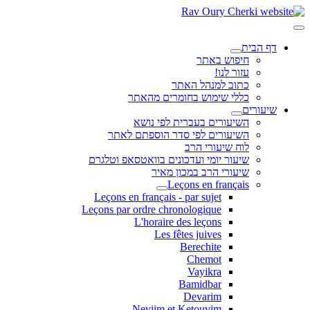
דף הבית
חיפוש באתר
עזור לנו!
כתוב למנהל האתר
כללי שימוש בחומרים מהאתר
שיעורים
השיעורים בעברית לפי נושא
השיעורים לפי סדר הוספתם לאתר
לוח שיעורי הרב
שיעור יומי ועדכונים בוואטסאפ וטלגרם
שיעורי הרב במכון מאיר
Leçons en français
Leçons en français - par sujet
Leçons par ordre chronologique
L'horaire des leçons
Les fêtes juives
Berechite
Chemot
Vayikra
Bamidbar
Devarim
Neviim et Ketouvim