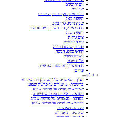
יום ירושלים
שבועות
י"ז בתמוז, תקופת בין המצרים
תשעה באב
שבת נחמו, ט"ו באב
חודש אלול, חגי תשרי, ימים נוראים
ראש השנה
צום גדליה
יום הכיפורים
סוכות, שמחת תורה
חודש כסלו, חנוכה
עשרה בטבת
ט"ו בשבט
חודש אדר, ארבעת הפרשיות
פורים
תנ"ך
תנ"ך - מאמרים כלליים, ביקורת המקרא
בראשית - מאמרים על פרשת שבוע
שמות - מאמרים על פרשת שבוע
ויקרא - מאמרים על פרשת שבוע
במדבר - מאמרים על פרשת שבוע
דברים - מאמרים על פרשת שבוע
יהושע - מאמרים
שופטים - מאמרים