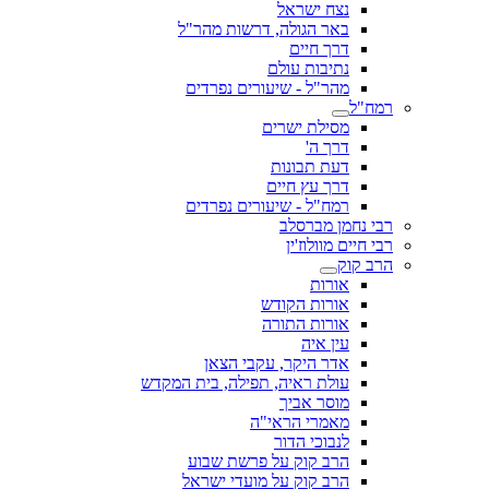
נצח ישראל
באר הגולה, דרשות מהר"ל
דרך חיים
נתיבות עולם
מהר"ל - שיעורים נפרדים
רמח"ל
מסילת ישרים
דרך ה'
דעת תבונות
דרך עץ חיים
רמח"ל - שיעורים נפרדים
רבי נחמן מברסלב
רבי חיים מוולוז'ין
הרב קוק
אורות
אורות הקודש
אורות התורה
עין איה
אדר היקר, עקבי הצאן
עולת ראיה, תפילה, בית המקדש
מוסר אביך
מאמרי הראי"ה
לנבוכי הדור
הרב קוק על פרשת שבוע
הרב קוק על מועדי ישראל