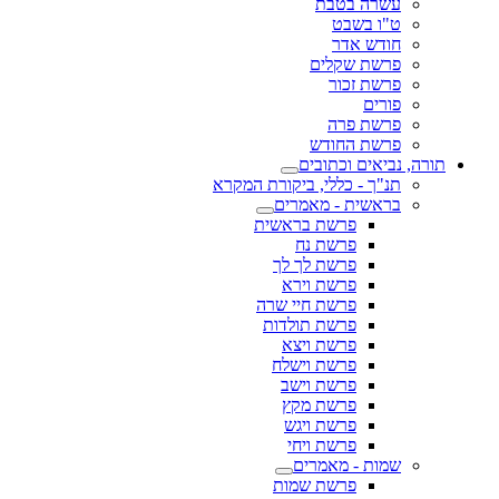
עשרה בטבת
ט"ו בשבט
חודש אדר
פרשת שקלים
פרשת זכור
פורים
פרשת פרה
פרשת החודש
תורה, נביאים וכתובים
תנ"ך - כללי, ביקורת המקרא
בראשית - מאמרים
פרשת בראשית
פרשת נח
פרשת לך לך
פרשת וירא
פרשת חיי שרה
פרשת תולדות
פרשת ויצא
פרשת וישלח
פרשת וישב
פרשת מקץ
פרשת ויגש
פרשת ויחי
שמות - מאמרים
פרשת שמות