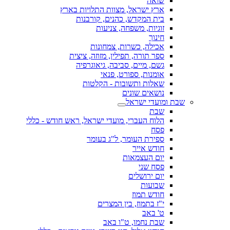
שואה
ארץ ישראל, מצוות התלויות בארץ
בית המקדש, כהנים, קורבנות
זוגיות, משפחה, צניעות
חינוך
אכילה, כשרות, צמחונות
ספר תורה, תפילין, מזוזה, ציצית
גשם, מיים, סביבה, גיאוגרפיה
אומנות, ספורט, פנאי
שאלות ותשובות - הקלטות
נושאים שונים
שבת ומועדי ישראל
שבת
הלוח העברי, מועדי ישראל, ראש חודש - כללי
פסח
ספירת העומר, ל"ג בעומר
חודש אייר
יום העצמאות
פסח שני
יום ירושלים
שבועות
חודש תמוז
י"ז בתמוז, בין המצרים
ט' באב
שבת נחמו, ט"ו באב