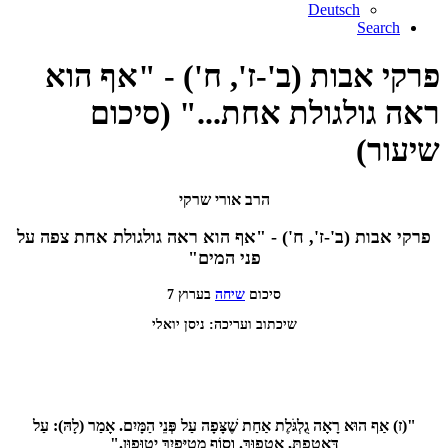
Deutsch
Search
פרקי אבות (ב'-ז', ח') - "אף הוא
ראה גולגולת אחת..." (סיכום
שיעור)
הרב אורי שרקי
פרקי אבות (ב'-ז', ח') - "אף הוא ראה גולגולת אחת צפה על
פני המים"
סיכום
שיחה
בערוץ 7
שיכתוב ועריכה: ניסן יואלי
"(ז) אַף הוּא רָאָה גֻלְגֹּלֶת אַחַת שֶׁצָּפָה עַל פְּנֵי הַמָּיִם. אָמַר (לָהּ): עַל
דַּאֲטֵפְתְּ, אַטְפוּךְ. וְסוֹף מְטַיְּפַיִךְ יְטוּפוּן."