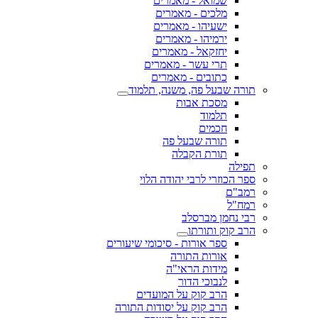
שמואל - מאמרים
מלכים - מאמרים
ישעיהו - מאמרים
ירמיהו - מאמרים
יחזקאל - מאמרים
תרי עשר - מאמרים
כתובים - מאמרים
תורה שבעל פה, משנה, תלמוד
מסכת אבות
תלמוד
חכמים
תורה שבעל פה
תורת הקבלה
תפילה
ספר הכוזרי לרבי יהודה הלוי
רמב"ם
רמח"ל
רבי נחמן מברסלב
הרב קוק ותורתו
ספר אורות - סיכומי שיעורים
אורות התורה
מידות הראי"ה
לנבוכי הדור
הרב קוק על המועדים
הרב קוק על יסודות התורה