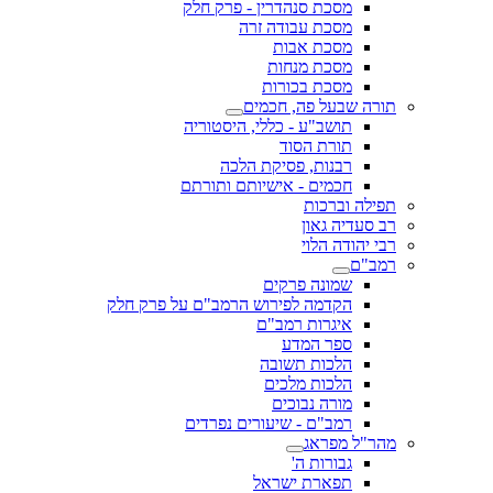
מסכת סנהדרין - פרק חלק
מסכת עבודה זרה
מסכת אבות
מסכת מנחות
מסכת בכורות
תורה שבעל פה, חכמים
תושב"ע - כללי, היסטוריה
תורת הסוד
רבנות, פסיקת הלכה
חכמים - אישיותם ותורתם
תפילה וברכות
רב סעדיה גאון
רבי יהודה הלוי
רמב"ם
שמונה פרקים
הקדמה לפירוש הרמב"ם על פרק חלק
איגרות רמב"ם
ספר המדע
הלכות תשובה
הלכות מלכים
מורה נבוכים
רמב"ם - שיעורים נפרדים
מהר"ל מפראג
גבורות ה'
תפארת ישראל