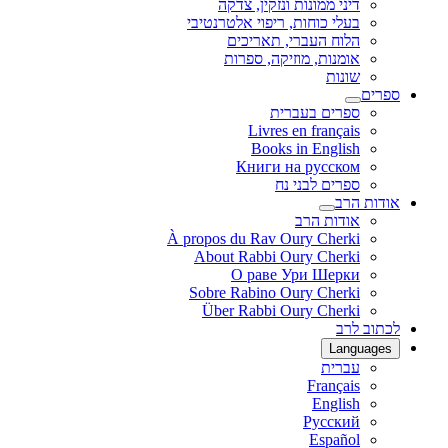
דיני ממונות ונזקין, צדקה
בעלי כוחות, ריפוי אלטרנטיבי
הלוח העברי, תאריכים
אומנות, מוזיקה, ספרות
שונות
ספרים
ספרים בעברית
Livres en français
Books in English
Книги на русском
ספרים לבני נח
אודות הרב
אודות הרב
À propos du Rav Oury Cherki
About Rabbi Oury Cherki
О раве Ури Шерки
Sobre Rabino Oury Cherki
Über Rabbi Oury Cherki
לכתוב לרב
Languages
עברית
Français
English
Русский
Español