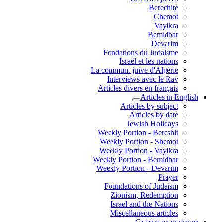
Berechite
Chemot
Vayikra
Bemidbar
Devarim
Fondations du Judaisme
Israël et les nations
La commun. juive d'Algérie
Interviews avec le Rav
Articles divers en français
Articles in English
Articles by subject
Articles by date
Jewish Holidays
Weekly Portion - Bereshit
Weekly Portion - Shemot
Weekly Portion - Vayikra
Weekly Portion - Bemidbar
Weekly Portion - Devarim
Prayer
Foundations of Judaism
Zionism, Redemption
Israel and the Nations
Miscellaneous articles
Статьи на русском