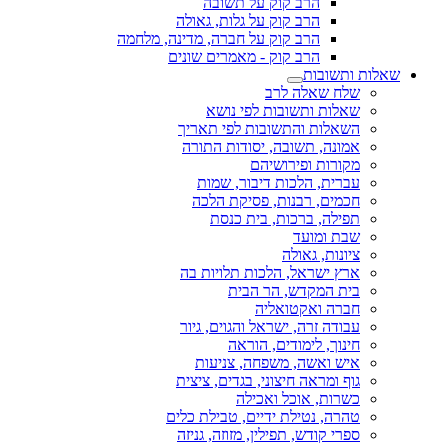
הרב קוק על תשובה
הרב קוק על גלות, גאולה
הרב קוק על חברה, מדינה, מלחמה
הרב קוק - מאמרים שונים
שאלות ותשובות
שלח שאלה לרב
שאלות ותשובות לפי נושא
השאלות והתשובות לפי תאריך
אמונה, תשובה, יסודות התורה
מקורות ופירושיהם
עברית, הלכות דיבור, שמות
חכמים, רבנות, פסיקת הלכה
תפילה, ברכות, בית כנסת
שבת ומועד
ציונות, גאולה
ארץ ישראל, הלכות תלויות בה
בית המקדש, הר הבית
חברה ואקטואליה
עבודה זרה, ישראל והגוים, גיור
חינוך, לימודים, הוראה
איש ואשה, משפחה, צניעות
גוף ומראה חיצוני, בגדים, ציצית
כשרות, אוכל ואכילה
טהרה, נטילת ידיים, טבילת כלים
ספרי קודש, תפילין, מזוזה, גניזה