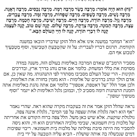
"(ח) הוּא הָיָה אוֹמֵר: מַרְבֶּה בָשָׂר מַרְבֶּה רִמָּה. מַרְבֶּה נְכָסִים, מַרְבֶּה דְאָגָה.
מַרְבֶּה נָשִׁים, מַרְבֶּה כְשָׁפִים. מַרְבֶּה שְׁפָחוֹת, מַרְבֶּה זִמָּה. מַרְבֶּה עֲבָדִים,
מַרְבֶּה גָזֵל. מַרְבֶּה תוֹרָה, מַרְבֶּה חַיִּים. מַרְבֶּה יְשִׁיבָה, מַרְבֶּה חָכְמָה. מַרְבֶּה
עֵצָה, מַרְבֶּה תְבוּנָה. מַרְבֶּה צְדָקָה, מַרְבֶּה שָׁלוֹם. קָנָה שֵׁם טוֹב, קָנָה לעַצְמוֹ.
קָנָה לוֹ דִבְרֵי תוֹרָה, קָנָה לוֹ חַיֵּי הָעוֹלָם הַבָּא."
"הוא" המוזכר במשנה אינו אלא הלל הזקן שדבריו הובאו במשנה
הקודמת. תרגום דבריו לעברית: על זה שהִטְבַּעַתְּ הִטְבִּיעוּךְ, וסוף מְטַבְּעָיִךְ
לטבוע אף הם.
מסביר הרמב"ם שאדם המרבה באלימות בעולם הזה, משנה במדה
מסוימת את כללי המשחק. כלומר אם אדם נוהג בדרך ארץ, ובדרכים
תקינות - הרי שכל העולם מסביבו מסתדר לפי התנהגותו. מה שאין כן, אם
אדם הולך ונוהג בדרכים של אלימות - הוא מזמין בחזרה את האלימות,
ולכן אמר הלל "על דאטפת, אטפוך" כלומר אם אתה נהגת באלימות אתה
הזמנת התנהגות דומה מסביב לך, וכמובן גלגל האלימות לא ייגמר "וסוף
מטיפיך יטופון".
נראה שהלל הזקן אמר את זה בעקבות מקרה שהוא ראה. שהרי נאמר
"אף הוא ראה גלגלת אחת שצפה על פני המים", גלגלת איננה צפה,
גולגולת שוקעת. אלא שיש כאן משל. הלל צפה ברוח הקודש את אחריתה
של מלכות בית חשמונאי, שבימי מלכיה האחרונים הוא חי, והוא ניסה
להסביר מה היתה סיבת נפילתה של מלכות בית חשמונאי. ריבוי שפיכות
דמים שנכשלה בה אותה שושלת - הביא עליה הטבעה על ידי בית