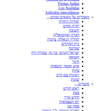
Fiestas Judías
Los Noájidas
Artículos misceláneos
מאמרים על נושאים שונים
יסודות התורה
תורה ומדע
תשובה
חברה ואקטואליה
תהליך הגאולה, ציונות
בית המקדש
שמיטה
ישראל והגוים, בני נח, עבודה זרה
השואה
חינוך
איש ואשה, משפחה
צחוק
ראינות עם הרב
שונות
מועדים
ראש חודש
פסח
חודש אייר
יום העצמאות
פסח שני
ספירת העומר, ל"ג בעומר