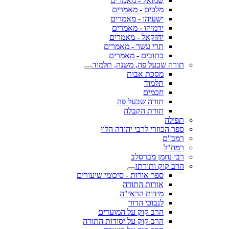
שמואל - מאמרים
מלכים - מאמרים
ישעיהו - מאמרים
ירמיהו - מאמרים
יחזקאל - מאמרים
תרי עשר - מאמרים
כתובים - מאמרים
תורה שבעל פה, משנה, תלמוד
מסכת אבות
תלמוד
חכמים
תורה שבעל פה
תורת הקבלה
תפילה
ספר הכוזרי לרבי יהודה הלוי
רמב"ם
רמח"ל
רבי נחמן מברסלב
הרב קוק ותורתו
ספר אורות - סיכומי שיעורים
אורות התורה
מידות הראי"ה
לנבוכי הדור
הרב קוק על המועדים
הרב קוק על יסודות התורה