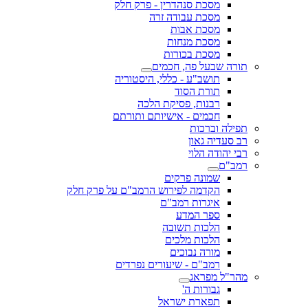
מסכת סנהדרין - פרק חלק
מסכת עבודה זרה
מסכת אבות
מסכת מנחות
מסכת בכורות
תורה שבעל פה, חכמים
תושב"ע - כללי, היסטוריה
תורת הסוד
רבנות, פסיקת הלכה
חכמים - אישיותם ותורתם
תפילה וברכות
רב סעדיה גאון
רבי יהודה הלוי
רמב"ם
שמונה פרקים
הקדמה לפירוש הרמב"ם על פרק חלק
איגרות רמב"ם
ספר המדע
הלכות תשובה
הלכות מלכים
מורה נבוכים
רמב"ם - שיעורים נפרדים
מהר"ל מפראג
גבורות ה'
תפארת ישראל