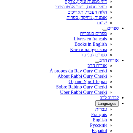
דיני ממונות ונזקין, צדקה
בעלי כוחות, ריפוי אלטרנטיבי
הלוח העברי, תאריכים
אומנות, מוזיקה, ספרות
שונות
ספרים
ספרים בעברית
Livres en français
Books in English
Книги на русском
ספרים לבני נח
אודות הרב
אודות הרב
À propos du Rav Oury Cherki
About Rabbi Oury Cherki
О раве Ури Шерки
Sobre Rabino Oury Cherki
Über Rabbi Oury Cherki
לכתוב לרב
Languages
עברית
Français
English
Русский
Español