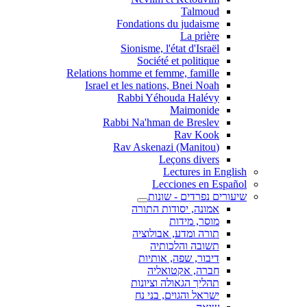
Talmoud
Fondations du judaisme
La prière
Sionisme, l'état d'Israël
Société et politique
Relations homme et femme, famille
Israel et les nations, Bnei Noah
Rabbi Yéhouda Halévy
Maimonide
Rabbi Na'hman de Breslev
Rav Kook
(Rav Askenazi (Manitou
Leçons divers
Lectures in English
Lecciones en Español
שיעורים נפרדים - שונות
אמונה, יסודות התורה
מוסר, מידות
תורה ומדע, אבולוציה
תשובה והלכותיה
דיבור, שפה, אותיות
חברה, אקטואליה
תהליך הגאולה וציונות
ישראל והגוים, בני נח