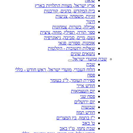
שואה
ארץ ישראל, מצוות התלויות בארץ
בית המקדש, כהנים, קורבנות
זוגיות, משפחה, צניעות
חינוך
אכילה, כשרות, צמחונות
ספר תורה, תפילין, מזוזה, ציצית
גשם, מיים, סביבה, גיאוגרפיה
אומנות, ספורט, פנאי
שאלות ותשובות - הקלטות
נושאים שונים
שבת ומועדי ישראל
שבת
הלוח העברי, מועדי ישראל, ראש חודש - כללי
פסח
ספירת העומר, ל"ג בעומר
חודש אייר
יום העצמאות
פסח שני
יום ירושלים
שבועות
חודש תמוז
י"ז בתמוז, בין המצרים
ט' באב
שבת נחמו, ט"ו באב