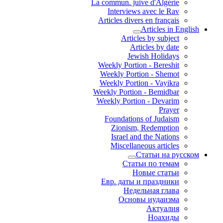
La commun. juive d'Algérie
Interviews avec le Rav
Articles divers en français
Articles in English
Articles by subject
Articles by date
Jewish Holidays
Weekly Portion - Bereshit
Weekly Portion - Shemot
Weekly Portion - Vayikra
Weekly Portion - Bemidbar
Weekly Portion - Devarim
Prayer
Foundations of Judaism
Zionism, Redemption
Israel and the Nations
Miscellaneous articles
Статьи на русском
Статьи по темам
Новые статьи
Евр. даты и праздники
Недельная глава
Основы иудаизма
Актуалия
Ноахиды