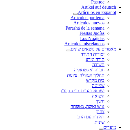
Разное
Artikel auf deutsch
Artículos en Español
Artículos por tema
Artículos nuevos
Parashá de la semana
Fiestas Judías
Los Noájidas
Artículos misceláneos
מאמרים על נושאים שונים
יסודות התורה
תורה ומדע
תשובה
חברה ואקטואליה
תהליך הגאולה, ציונות
בית מקדש
שמיטה
ישראל והגוים, בני נח, ע"ז
השואה
חינוך
איש ואשה, משפחה
צחוק
ראינות עם הרב
שונות
מועדים