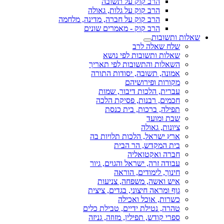
הרב קוק על תשובה
הרב קוק על גלות, גאולה
הרב קוק על חברה, מדינה, מלחמה
הרב קוק - מאמרים שונים
שאלות ותשובות
שלח שאלה לרב
שאלות ותשובות לפי נושא
השאלות והתשובות לפי תאריך
אמונה, תשובה, יסודות התורה
מקורות ופירושיהם
עברית, הלכות דיבור, שמות
חכמים, רבנות, פסיקת הלכה
תפילה, ברכות, בית כנסת
שבת ומועד
ציונות, גאולה
ארץ ישראל, הלכות תלויות בה
בית המקדש, הר הבית
חברה ואקטואליה
עבודה זרה, ישראל והגוים, גיור
חינוך, לימודים, הוראה
איש ואשה, משפחה, צניעות
גוף ומראה חיצוני, בגדים, ציצית
כשרות, אוכל ואכילה
טהרה, נטילת ידיים, טבילת כלים
ספרי קודש, תפילין, מזוזה, גניזה