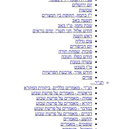
יום ירושלים
שבועות
י"ז בתמוז, תקופת בין המצרים
תשעה באב
שבת נחמו, ט"ו באב
חודש אלול, חגי תשרי, ימים נוראים
ראש השנה
צום גדליה
יום הכיפורים
סוכות, שמחת תורה
חודש כסלו, חנוכה
עשרה בטבת
ט"ו בשבט
חודש אדר, ארבעת הפרשיות
פורים
תנ"ך
תנ"ך - מאמרים כלליים, ביקורת המקרא
בראשית - מאמרים על פרשת שבוע
שמות - מאמרים על פרשת שבוע
ויקרא - מאמרים על פרשת שבוע
במדבר - מאמרים על פרשת שבוע
דברים - מאמרים על פרשת שבוע
יהושע - מאמרים
שופטים - מאמרים