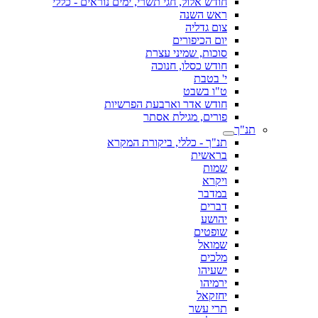
חודש אלול, חגי תשרי, ימים נוראים - כללי
ראש השנה
צום גדליה
יום הכיפורים
סוכות, שמיני עצרת
חודש כסלו, חנוכה
י' בטבת
ט"ו בשבט
חודש אדר וארבעת הפרשיות
פורים, מגילת אסתר
תנ"ך
תנ"ך - כללי, ביקורת המקרא
בראשית
שמות
ויקרא
במדבר
דברים
יהושע
שופטים
שמואל
מלכים
ישעיהו
ירמיהו
יחזקאל
תרי עשר