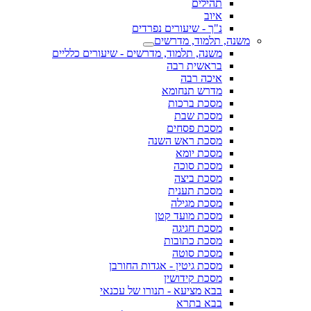
תהילים
איוב
נ"ך - שיעורים נפרדים
משנה, תלמוד, מדרשים
משנה, תלמוד, מדרשים - שיעורים כלליים
בראשית רבה
איכה רבה
מדרש תנחומא
מסכת ברכות
מסכת שבת
מסכת פסחים
מסכת ראש השנה
מסכת יומא
מסכת סוכה
מסכת ביצה
מסכת תענית
מסכת מגילה
מסכת מועד קטן
מסכת חגיגה
מסכת כתובות
מסכת סוטה
מסכת גיטין - אגדות החורבן
מסכת קידושין
בבא מציעא - תנורו של עכנאי
בבא בתרא