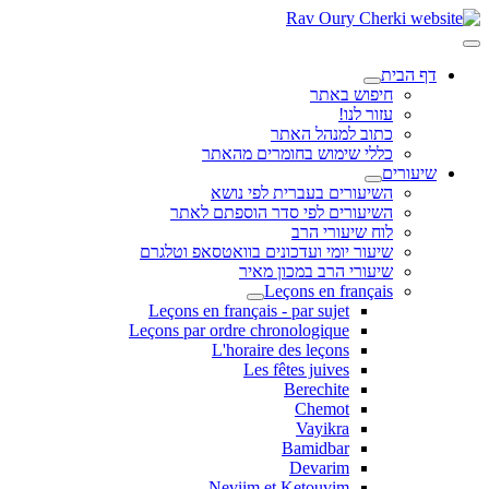
דף הבית
חיפוש באתר
עזור לנו!
כתוב למנהל האתר
כללי שימוש בחומרים מהאתר
שיעורים
השיעורים בעברית לפי נושא
השיעורים לפי סדר הוספתם לאתר
לוח שיעורי הרב
שיעור יומי ועדכונים בוואטסאפ וטלגרם
שיעורי הרב במכון מאיר
Leçons en français
Leçons en français - par sujet
Leçons par ordre chronologique
L'horaire des leçons
Les fêtes juives
Berechite
Chemot
Vayikra
Bamidbar
Devarim
Neviim et Ketouvim