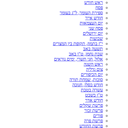
ראש חודש
פסח
ספירת העומר, ל"ג בעומר
חודש אייר
יום העצמאות
פסח שני
יום ירושלים
שבועות
י"ז בתמוז, תקופת בין המצרים
תשעה באב
שבת נחמו, ט"ו באב
אלול, חגי תשרי, ימים נוראים
ראש השנה
צום גדליה
יום הכיפורים
סוכות, שמחת תורה
חודש כסלו, חנוכה
עשרה בטבת
ט"ו בשבט
חודש אדר
פרשת שקלים
פרשת זכור
פורים
פרשת פרה
פרשת החודש