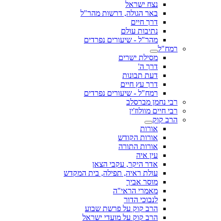
נצח ישראל
באר הגולה, דרשות מהר"ל
דרך חיים
נתיבות עולם
מהר"ל - שיעורים נפרדים
רמח"ל
מסילת ישרים
דרך ה'
דעת תבונות
דרך עץ חיים
רמח"ל - שיעורים נפרדים
רבי נחמן מברסלב
רבי חיים מוולוז'ין
הרב קוק
אורות
אורות הקודש
אורות התורה
עין איה
אדר היקר, עקבי הצאן
עולת ראיה, תפילה, בית המקדש
מוסר אביך
מאמרי הראי"ה
לנבוכי הדור
הרב קוק על פרשת שבוע
הרב קוק על מועדי ישראל