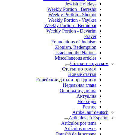
Jewish Holidays
Weekly Portion - Bereshit
Weekly Portion - Shemot
Weekly Portion - Vayikra
Weekly Portion - Bemidbar
Weekly Portion - Devarim
Prayer
Foundations of Judaism
Zionism, Redemption
Israel and the Nations
Miscellaneous articles
Статьи на русском
Статьи по темам
Новые статьи
Еврейские даты и праздники
Недельная глава
Основы иудаизма
Актуалия
Ноахиды
Разное
Artikel auf deutsch
Artículos en Español
Artículos por tema
Artículos nuevos
Parashá de la semana