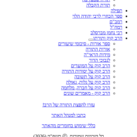
תורת הקבלה
תפילה
ספר הכוזרי לרבי יהודה הלוי
רמב"ם
רמח"ל
רבי נחמן מברסלב
הרב קוק ותורתו
ספר אורות - סיכומי שיעורים
אורות התורה
מידות הראי"ה
לנבוכי הדור
הרב קוק על המועדים
הרב קוק על יסודות התורה
הרב קוק על תשובה
הרב קוק על גלות, גאולה
הרב קוק על חברה, מלחמה
הרב קוק - מאמרים שונים
עזרו להפצת התורה של הרב!
כתבו למנהל האתר
כללי שימוש בחומרים מהאתר
כל הזכויות שמורות. Ⓒ תשפ"ה (2026)