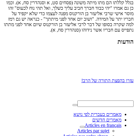
בגלל קללתו הם מתו מיתה משונה (פסחים סט, א וסנהדרין סח, א). וכמו
כן גם אמרו "יהי כבוד חברך חביב עליך כשלך, ואל תהי נוח לכעוס" זהו
מוסר אישי שרבי אליעזר בן הורקנוס מפנה לעצמו כדי שלא יקפיד על
חבריו יתר על המידה. "ושוב יום אחד לפני מיתתך" - כנראה יש גם רמז
למה שקרה בסופו של דבר לרבי אליעזר בן הורקנוס שיום אחד לפני מתתו
נתפייס עם חבריו אשר נידוהו (סנהדרין סח, א).
הודעות
עזרו בהפצת התורה של הרב!
מאמרים בעברית לפי נושא
מאמרים חדשים
Articles en français
Articles par sujet