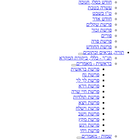
חודש כסלו, חנוכה
עשרה בטבת
ט"ו בשבט
חודש אדר
פרשת שקלים
פרשת זכור
פורים
פרשת פרה
פרשת החודש
תורה, נביאים וכתובים
תנ"ך - כללי, ביקורת המקרא
בראשית - מאמרים
פרשת בראשית
פרשת נח
פרשת לך לך
פרשת וירא
פרשת חיי שרה
פרשת תולדות
פרשת ויצא
פרשת וישלח
פרשת וישב
פרשת מקץ
פרשת ויגש
פרשת ויחי
שמות - מאמרים