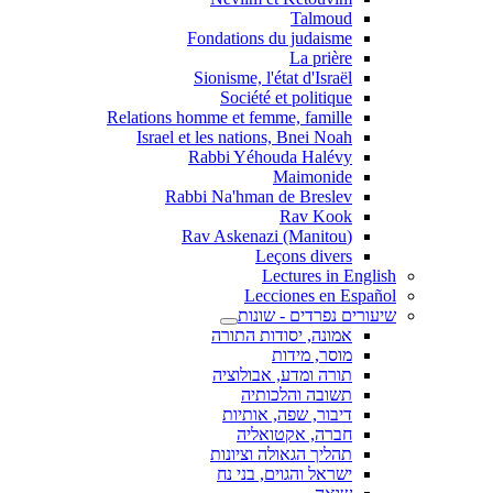
Talmoud
Fondations du judaisme
La prière
Sionisme, l'état d'Israël
Société et politique
Relations homme et femme, famille
Israel et les nations, Bnei Noah
Rabbi Yéhouda Halévy
Maimonide
Rabbi Na'hman de Breslev
Rav Kook
(Rav Askenazi (Manitou
Leçons divers
Lectures in English
Lecciones en Español
שיעורים נפרדים - שונות
אמונה, יסודות התורה
מוסר, מידות
תורה ומדע, אבולוציה
תשובה והלכותיה
דיבור, שפה, אותיות
חברה, אקטואליה
תהליך הגאולה וציונות
ישראל והגוים, בני נח