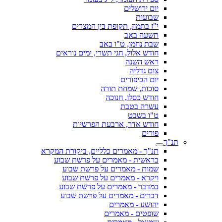
יום ירושלים
שבועות
י"ז בתמוז, תקופת בין המצרים
תשעה באב
שבת נחמו, ט"ו באב
חודש אלול, חגי תשרי, ימים נוראים
ראש השנה
צום גדליה
יום הכיפורים
סוכות, שמחת תורה
חודש כסלו, חנוכה
עשרה בטבת
ט"ו בשבט
חודש אדר, ארבעת הפרשיות
פורים
תנ"ך
תנ"ך - מאמרים כלליים, ביקורת המקרא
בראשית - מאמרים על פרשת שבוע
שמות - מאמרים על פרשת שבוע
ויקרא - מאמרים על פרשת שבוע
במדבר - מאמרים על פרשת שבוע
דברים - מאמרים על פרשת שבוע
יהושע - מאמרים
שופטים - מאמרים