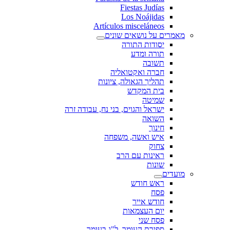
Fiestas Judías
Los Noájidas
Artículos misceláneos
מאמרים על נושאים שונים
יסודות התורה
תורה ומדע
תשובה
חברה ואקטואליה
תהליך הגאולה, ציונות
בית המקדש
שמיטה
ישראל והגוים, בני נח, עבודה זרה
השואה
חינוך
איש ואשה, משפחה
צחוק
ראינות עם הרב
שונות
מועדים
ראש חודש
פסח
חודש אייר
יום העצמאות
פסח שני
ספירת העומר, ל"ג בעומר