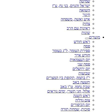
שמיטה
ישראל והגוים, בני נח, ע"ז
השואה
חינוך
איש ואשה, משפחה
צחוק
ראינות עם הרב
שונות
מועדים
ראש חודש
פסח
ספירת העומר, ל"ג בעומר
חודש אייר
יום העצמאות
פסח שני
יום ירושלים
שבועות
י"ז בתמוז, תקופת בין המצרים
תשעה באב
שבת נחמו, ט"ו באב
אלול, חגי תשרי, ימים נוראים
ראש השנה
צום גדליה
יום הכיפורים
סוכות, שמחת תורה