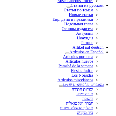
Miscellaneous articles
Статьи на русском
Статьи по темам
Новые статьи
Евр. даты и праздники
Недельная глава
Основы иудаизма
Актуалия
Ноахиды
Разное
Artikel auf deutsch
Artículos en Español
Artículos por tema
Artículos nuevos
Parashá de la semana
Fiestas Judías
Los Noájidas
Artículos misceláneos
מאמרים על נושאים שונים
יסודות התורה
תורה ומדע
תשובה
חברה ואקטואליה
תהליך הגאולה, ציונות
בית מקדש