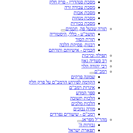
מסכת סנהדרין - פרק חלק
מסכת עבודה זרה
מסכת אבות
מסכת מנחות
מסכת בכורות
תורה שבעל פה, חכמים
תושב"ע - כללי, היסטוריה
תורת הסוד
רבנות, פסיקת הלכה
חכמים - אישיותם ותורתם
תפילה וברכות
רב סעדיה גאון
רבי יהודה הלוי
רמב"ם
שמונה פרקים
הקדמה לפירוש הרמב"ם על פרק חלק
איגרות רמב"ם
ספר המדע
הלכות תשובה
הלכות מלכים
מורה נבוכים
רמב"ם - שיעורים נפרדים
מהר"ל מפראג
גבורות ה'
תפארת ישראל