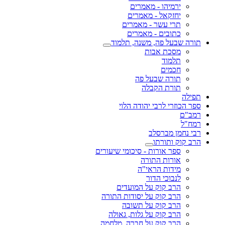
ירמיהו - מאמרים
יחזקאל - מאמרים
תרי עשר - מאמרים
כתובים - מאמרים
תורה שבעל פה, משנה, תלמוד
מסכת אבות
תלמוד
חכמים
תורה שבעל פה
תורת הקבלה
תפילה
ספר הכוזרי לרבי יהודה הלוי
רמב"ם
רמח"ל
רבי נחמן מברסלב
הרב קוק ותורתו
ספר אורות - סיכומי שיעורים
אורות התורה
מידות הראי"ה
לנבוכי הדור
הרב קוק על המועדים
הרב קוק על יסודות התורה
הרב קוק על תשובה
הרב קוק על גלות, גאולה
הרב קוק על חברה, מלחמה