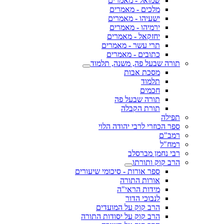
שמואל - מאמרים
מלכים - מאמרים
ישעיהו - מאמרים
ירמיהו - מאמרים
יחזקאל - מאמרים
תרי עשר - מאמרים
כתובים - מאמרים
תורה שבעל פה, משנה, תלמוד
מסכת אבות
תלמוד
חכמים
תורה שבעל פה
תורת הקבלה
תפילה
ספר הכוזרי לרבי יהודה הלוי
רמב"ם
רמח"ל
רבי נחמן מברסלב
הרב קוק ותורתו
ספר אורות - סיכומי שיעורים
אורות התורה
מידות הראי"ה
לנבוכי הדור
הרב קוק על המועדים
הרב קוק על יסודות התורה