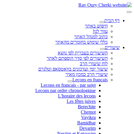
דף הבית
חיפוש באתר
עזור לנו!
כתוב למנהל האתר
כללי שימוש בחומרים מהאתר
שיעורים
השיעורים בעברית לפי נושא
השיעורים לפי סדר הוספתם לאתר
לוח שיעורי הרב
שיעור יומי ועדכונים בוואטסאפ וטלגרם
שיעורי הרב במכון מאיר
Leçons en français
Leçons en français - par sujet
Leçons par ordre chronologique
L'horaire des leçons
Les fêtes juives
Berechite
Chemot
Vayikra
Bamidbar
Devarim
Neviim et Ketouvim