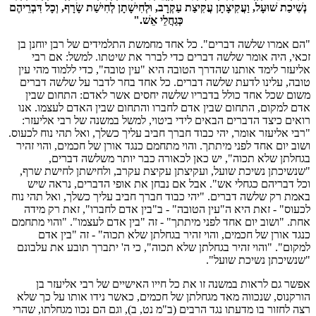
נְשִׁיכַת שׁוּעָל, וַעֲקִיצָתָן עֲקִיצַת עַקְרָב, וּלְחִישָׁתָן לְחִישַׁת שָׂרָף, וְכָל דִּבְרֵיהֶם
כְּגַחֲלֵי אֵשׁ."
"הם אמרו שלשה דברים". כל אחד מחמשת התלמידים של רבן יוחנן בן
זכאי, היה אומר שלשה דברים כדי לברר את שיטתו. למשל: אם רבי
אליעזר לימד אותנו שהדרך הטובה היא "עין טובה", כדי ללמוד מהי עין
טובה, עלינו לדעת שלשה דברים. כל אחד בחר לדבר על שלשה דברים
משום שכל אחד כולל בדבריו שלשה יחסים אשר לאדם: התחום שבין
אדם למקום, התחום שבין אדם לחברו והתחום שבין האדם לעצמו. אנו
רואים כיצד הדברים הבאים לידי ביטוי, למשל במשנה של רבי אליעזר:
"רבי אליעזר אומר, יהי כבוד חברך חביב עליך כשלך, ואל תהי נוח לכעוס.
ושוב יום אחד לפני מיתתך. והוי מתחמם כנגד אורן של חכמים, והוי זהיר
בגחלתן שלא תכוה", יש כאן לכאורה כבר יותר משלשה דברים,
"שנשיכתן נשיכת שועל, ועקיצתן עקיצת עקרב, ולחישתן לחישת שרף,
וכל דבריהם כגחלי אש". אבל אם נבחן את אופי הדברים, נראה שיש
באמת רק שלשה דברים. "יהי כבוד חברך חביב עליך כשלך, ואל תהי נוח
לכעוס" - זאת היא ה"עין הטובה" - ב"בין אדם לחברו", זאת רק מידה
אחת. "ושוב יום אחד לפני מיתתך" - זה "בין אדם לעצמו". "והוי מתחמם
כנגד אורן של חכמים, והוי זהיר בגחלתן שלא תכוה" - זה "בין אדם
למקום". "והוי זהיר בגחלתן שלא תכוה", כי ה' יתברך תובע את עלבונם
"שנשיכתן נשיכת שועל".
אפשר גם לראות במשנה זו את כל חייו האישיים של רבי אליעזר בן
הורקנוס, שנכווה מאד מגחלתן של חכמים, כאשר נידו אותו על כך שלא
רצה לחזור בו מדעתו נגד הרבים (ב"מ נט, ב), וגם הם נכוו מגחלתו, שהרי