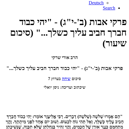
Deutsch
Search
פרקי אבות (ב'-י"ג) - "יהי כבוד
חברך חביב עליך כשלך..." (סיכום
שיעור)
הרב אורי שרקי
פרקי אבות (ב'-י"ג) - "יהי כבוד חברך חביב עליך כשלך..."
סיכום
שיחה
בערוץ 7
שיכתוב ועריכה: ניסן יואלי
"הֵם אָמְרוּ שְׁלשָׁה (שְׁלשָׁה) דְבָרִים. רַבִּי אֱלִיעֶזֶר אוֹמֵר: יְהִי כְבוֹד חֲבֵרָךְ
חָבִיב עָלֶיךָ כְּשֶׁלָּךְ, וְאַל תְּהִי נוֹחַ לִכְעוֹס. וְשׁוּב יוֹם אֶחָד לִפְנֵי מִיתָתָךְ. וֶהֱוֵי
מִתְחַמֵּם כְּנֶגֶד אוּרָן שֶׁל חֲכָמִים, וֶהֱוֵי זָהִיר בְּגַחַלְתָּן שֶׁלֹּא תִכָּוֶה, שֶׁנְּשִׁיכָתָן