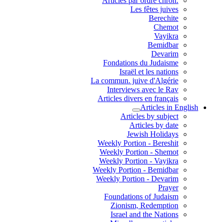
.Articles par ordre chron
Les fêtes juives
Berechite
Chemot
Vayikra
Bemidbar
Devarim
Fondations du Judaisme
Israël et les nations
La commun. juive d'Algérie
Interviews avec le Rav
Articles divers en français
Articles in English
Articles by subject
Articles by date
Jewish Holidays
Weekly Portion - Bereshit
Weekly Portion - Shemot
Weekly Portion - Vayikra
Weekly Portion - Bemidbar
Weekly Portion - Devarim
Prayer
Foundations of Judaism
Zionism, Redemption
Israel and the Nations