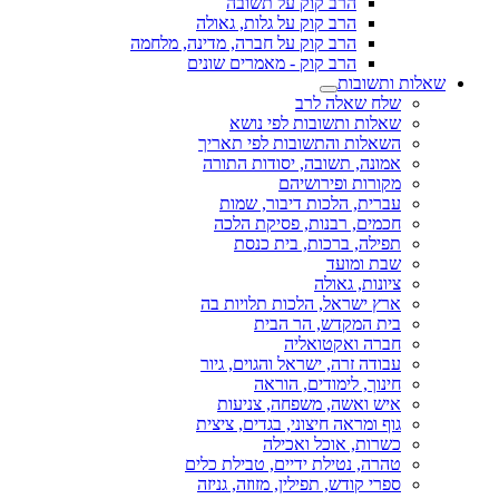
הרב קוק על תשובה
הרב קוק על גלות, גאולה
הרב קוק על חברה, מדינה, מלחמה
הרב קוק - מאמרים שונים
שאלות ותשובות
שלח שאלה לרב
שאלות ותשובות לפי נושא
השאלות והתשובות לפי תאריך
אמונה, תשובה, יסודות התורה
מקורות ופירושיהם
עברית, הלכות דיבור, שמות
חכמים, רבנות, פסיקת הלכה
תפילה, ברכות, בית כנסת
שבת ומועד
ציונות, גאולה
ארץ ישראל, הלכות תלויות בה
בית המקדש, הר הבית
חברה ואקטואליה
עבודה זרה, ישראל והגוים, גיור
חינוך, לימודים, הוראה
איש ואשה, משפחה, צניעות
גוף ומראה חיצוני, בגדים, ציצית
כשרות, אוכל ואכילה
טהרה, נטילת ידיים, טבילת כלים
ספרי קודש, תפילין, מזוזה, גניזה