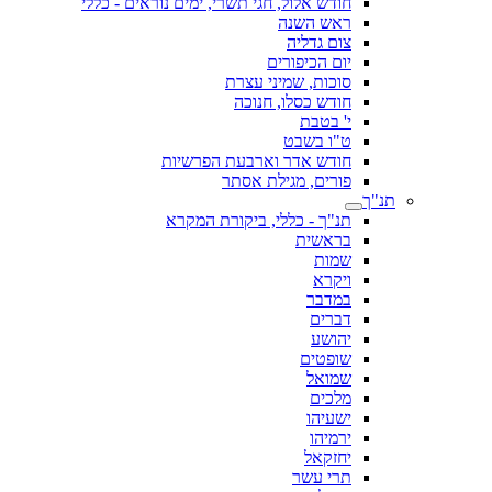
חודש אלול, חגי תשרי, ימים נוראים - כללי
ראש השנה
צום גדליה
יום הכיפורים
סוכות, שמיני עצרת
חודש כסלו, חנוכה
י' בטבת
ט"ו בשבט
חודש אדר וארבעת הפרשיות
פורים, מגילת אסתר
תנ"ך
תנ"ך - כללי, ביקורת המקרא
בראשית
שמות
ויקרא
במדבר
דברים
יהושע
שופטים
שמואל
מלכים
ישעיהו
ירמיהו
יחזקאל
תרי עשר