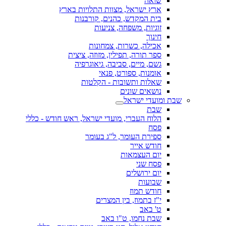
שואה
ארץ ישראל, מצוות התלויות בארץ
בית המקדש, כהנים, קורבנות
זוגיות, משפחה, צניעות
חינוך
אכילה, כשרות, צמחונות
ספר תורה, תפילין, מזוזה, ציצית
גשם, מיים, סביבה, גיאוגרפיה
אומנות, ספורט, פנאי
שאלות ותשובות - הקלטות
נושאים שונים
שבת ומועדי ישראל
שבת
הלוח העברי, מועדי ישראל, ראש חודש - כללי
פסח
ספירת העומר, ל"ג בעומר
חודש אייר
יום העצמאות
פסח שני
יום ירושלים
שבועות
חודש תמוז
י"ז בתמוז, בין המצרים
ט' באב
שבת נחמו, ט"ו באב