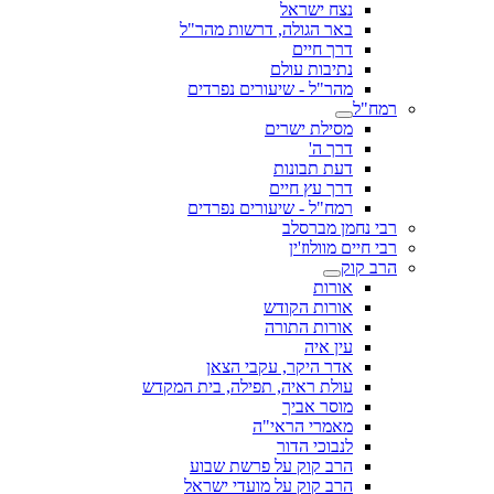
נצח ישראל
באר הגולה, דרשות מהר"ל
דרך חיים
נתיבות עולם
מהר"ל - שיעורים נפרדים
רמח"ל
מסילת ישרים
דרך ה'
דעת תבונות
דרך עץ חיים
רמח"ל - שיעורים נפרדים
רבי נחמן מברסלב
רבי חיים מוולוז'ין
הרב קוק
אורות
אורות הקודש
אורות התורה
עין איה
אדר היקר, עקבי הצאן
עולת ראיה, תפילה, בית המקדש
מוסר אביך
מאמרי הראי"ה
לנבוכי הדור
הרב קוק על פרשת שבוע
הרב קוק על מועדי ישראל