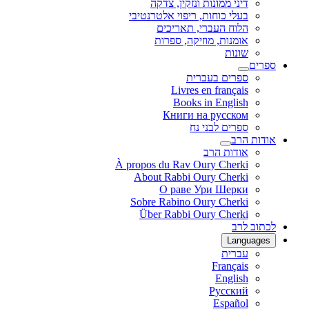
דיני ממונות ונזקין, צדקה
בעלי כוחות, ריפוי אלטרנטיבי
הלוח העברי, תאריכים
אומנות, מוזיקה, ספרות
שונות
ספרים
ספרים בעברית
Livres en français
Books in English
Книги на русском
ספרים לבני נח
אודות הרב
אודות הרב
À propos du Rav Oury Cherki
About Rabbi Oury Cherki
О раве Ури Шерки
Sobre Rabino Oury Cherki
Über Rabbi Oury Cherki
לכתוב לרב
Languages
עברית
Français
English
Русский
Español