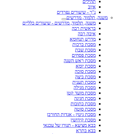
תהילים
איוב
נ"ך - שיעורים נפרדים
משנה, תלמוד, מדרשים
משנה, תלמוד, מדרשים - שיעורים כלליים
בראשית רבה
איכה רבה
מדרש תנחומא
מסכת ברכות
מסכת שבת
מסכת פסחים
מסכת ראש השנה
מסכת יומא
מסכת סוכה
מסכת ביצה
מסכת תענית
מסכת מגילה
מסכת מועד קטן
מסכת חגיגה
מסכת כתובות
מסכת סוטה
מסכת גיטין - אגדות החורבן
מסכת קידושין
בבא מציעא - תנורו של עכנאי
בבא בתרא