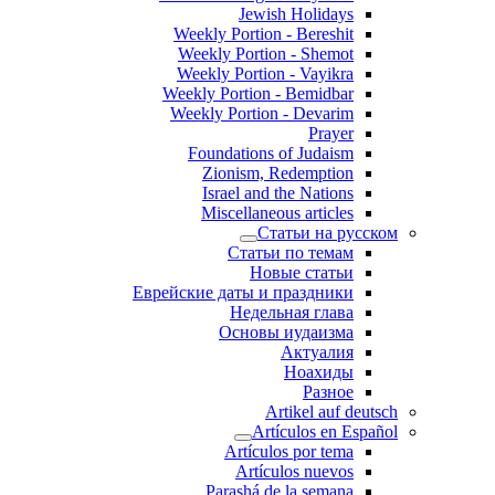
Jewish Holidays
Weekly Portion - Bereshit
Weekly Portion - Shemot
Weekly Portion - Vayikra
Weekly Portion - Bemidbar
Weekly Portion - Devarim
Prayer
Foundations of Judaism
Zionism, Redemption
Israel and the Nations
Miscellaneous articles
Статьи на русском
Статьи по темам
Новые статьи
Еврейские даты и праздники
Недельная глава
Основы иудаизма
Актуалия
Ноахиды
Разное
Artikel auf deutsch
Artículos en Español
Artículos por tema
Artículos nuevos
Parashá de la semana