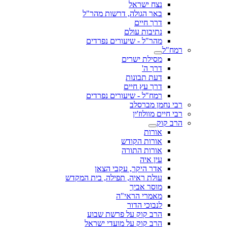
נצח ישראל
באר הגולה, דרשות מהר"ל
דרך חיים
נתיבות עולם
מהר"ל - שיעורים נפרדים
רמח"ל
מסילת ישרים
דרך ה'
דעת תבונות
דרך עץ חיים
רמח"ל - שיעורים נפרדים
רבי נחמן מברסלב
רבי חיים מוולוז'ין
הרב קוק
אורות
אורות הקודש
אורות התורה
עין איה
אדר היקר, עקבי הצאן
עולת ראיה, תפילה, בית המקדש
מוסר אביך
מאמרי הראי"ה
לנבוכי הדור
הרב קוק על פרשת שבוע
הרב קוק על מועדי ישראל