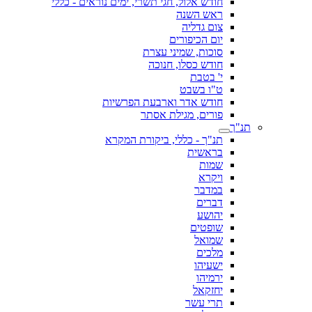
חודש אלול, חגי תשרי, ימים נוראים - כללי
ראש השנה
צום גדליה
יום הכיפורים
סוכות, שמיני עצרת
חודש כסלו, חנוכה
י' בטבת
ט"ו בשבט
חודש אדר וארבעת הפרשיות
פורים, מגילת אסתר
תנ"ך
תנ"ך - כללי, ביקורת המקרא
בראשית
שמות
ויקרא
במדבר
דברים
יהושע
שופטים
שמואל
מלכים
ישעיהו
ירמיהו
יחזקאל
תרי עשר