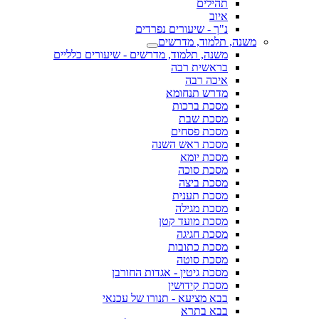
תהילים
איוב
נ"ך - שיעורים נפרדים
משנה, תלמוד, מדרשים
משנה, תלמוד, מדרשים - שיעורים כלליים
בראשית רבה
איכה רבה
מדרש תנחומא
מסכת ברכות
מסכת שבת
מסכת פסחים
מסכת ראש השנה
מסכת יומא
מסכת סוכה
מסכת ביצה
מסכת תענית
מסכת מגילה
מסכת מועד קטן
מסכת חגיגה
מסכת כתובות
מסכת סוטה
מסכת גיטין - אגדות החורבן
מסכת קידושין
בבא מציעא - תנורו של עכנאי
בבא בתרא