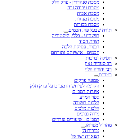
מסכת סנהדרין - פרק חלק
מסכת עבודה זרה
מסכת אבות
מסכת מנחות
מסכת בכורות
תורה שבעל פה, חכמים
תושב"ע - כללי, היסטוריה
תורת הסוד
רבנות, פסיקת הלכה
חכמים - אישיותם ותורתם
תפילה וברכות
רב סעדיה גאון
רבי יהודה הלוי
רמב"ם
שמונה פרקים
הקדמה לפירוש הרמב"ם על פרק חלק
איגרות רמב"ם
ספר המדע
הלכות תשובה
הלכות מלכים
מורה נבוכים
רמב"ם - שיעורים נפרדים
מהר"ל מפראג
גבורות ה'
תפארת ישראל