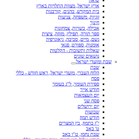
שואה
ארץ ישראל, מצוות התלויות בארץ
בית המקדש, כהנים, קורבנות
זוגיות, משפחה, צניעות
חינוך
אכילה, כשרות, צמחונות
ספר תורה, תפילין, מזוזה, ציצית
גשם, מיים, סביבה, גיאוגרפיה
אומנות, ספורט, פנאי
שאלות ותשובות - הקלטות
נושאים שונים
שבת ומועדי ישראל
שבת
הלוח העברי, מועדי ישראל, ראש חודש - כללי
פסח
ספירת העומר, ל"ג בעומר
חודש אייר
יום העצמאות
פסח שני
יום ירושלים
שבועות
חודש תמוז
י"ז בתמוז, בין המצרים
ט' באב
שבת נחמו, ט"ו באב