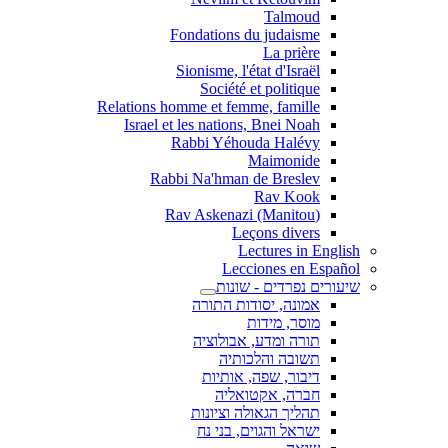
Talmoud
Fondations du judaisme
La prière
Sionisme, l'état d'Israël
Société et politique
Relations homme et femme, famille
Israel et les nations, Bnei Noah
Rabbi Yéhouda Halévy
Maimonide
Rabbi Na'hman de Breslev
Rav Kook
(Rav Askenazi (Manitou
Leçons divers
Lectures in English
Lecciones en Español
שיעורים נפרדים - שונות
אמונה, יסודות התורה
מוסר, מידות
תורה ומדע, אבולוציה
תשובה והלכותיה
דיבור, שפה, אותיות
חברה, אקטואליה
תהליך הגאולה וציונות
ישראל והגוים, בני נח