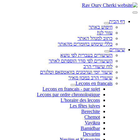
דף הבית
חיפוש באתר
עזור לנו!
כתוב למנהל האתר
כללי שימוש בחומרים מהאתר
שיעורים
השיעורים בעברית לפי נושא
השיעורים לפי סדר הוספתם לאתר
לוח שיעורי הרב
שיעור יומי ועדכונים בוואטסאפ וטלגרם
שיעורי הרב במכון מאיר
Leçons en français
Leçons en français - par sujet
Leçons par ordre chronologique
L'horaire des leçons
Les fêtes juives
Berechite
Chemot
Vayikra
Bamidbar
Devarim
Neviim et Ketouvim