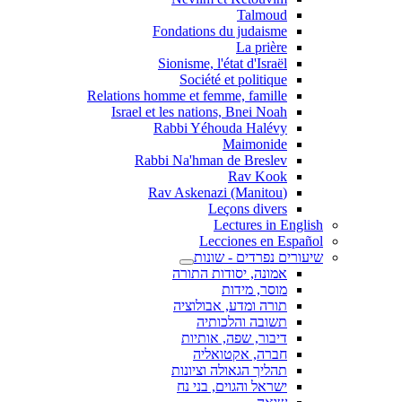
Talmoud
Fondations du judaisme
La prière
Sionisme, l'état d'Israël
Société et politique
Relations homme et femme, famille
Israel et les nations, Bnei Noah
Rabbi Yéhouda Halévy
Maimonide
Rabbi Na'hman de Breslev
Rav Kook
(Rav Askenazi (Manitou
Leçons divers
Lectures in English
Lecciones en Español
שיעורים נפרדים - שונות
אמונה, יסודות התורה
מוסר, מידות
תורה ומדע, אבולוציה
תשובה והלכותיה
דיבור, שפה, אותיות
חברה, אקטואליה
תהליך הגאולה וציונות
ישראל והגוים, בני נח