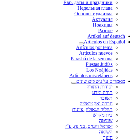
Евр. даты и праздники
Недельная глава
Основы иудаизма
Актуалия
Ноахиды
Разное
Artikel auf deutsch
Artículos en Español
Artículos por tema
Artículos nuevos
Parashá de la semana
Fiestas Judías
Los Noájidas
Artículos misceláneos
מאמרים על נושאים שונים
יסודות התורה
תורה ומדע
תשובה
חברה ואקטואליה
תהליך הגאולה, ציונות
בית מקדש
שמיטה
ישראל והגוים, בני נח, ע"ז
השואה
חינוך