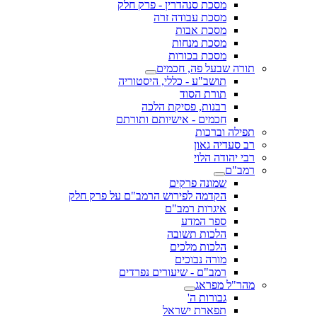
מסכת סנהדרין - פרק חלק
מסכת עבודה זרה
מסכת אבות
מסכת מנחות
מסכת בכורות
תורה שבעל פה, חכמים
תושב"ע - כללי, היסטוריה
תורת הסוד
רבנות, פסיקת הלכה
חכמים - אישיותם ותורתם
תפילה וברכות
רב סעדיה גאון
רבי יהודה הלוי
רמב"ם
שמונה פרקים
הקדמה לפירוש הרמב"ם על פרק חלק
איגרות רמב"ם
ספר המדע
הלכות תשובה
הלכות מלכים
מורה נבוכים
רמב"ם - שיעורים נפרדים
מהר"ל מפראג
גבורות ה'
תפארת ישראל