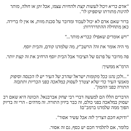
"אדם בריא ויכול לעשות קצת ולהחיות עצמו, אבל זקן או חולה, מותר
להינות מתורתו שיספיקו לו".
ברור שאם אדם לא יכול לעבוד ומדובר על סכנת מוות, אז אין לו ברירה.
כאן מתחילה ההתדרדרות:
"ויש אומרים שאפילו בבריא מותר..."
מי היה אומר את זה? הרשב"ץ, מה שלמדנו קודם, והבית יוסף.
פה מדובר על פרנס של הציבור אבל הבית יוסף הרחיב את זה קצת יותר.
הרמ"א ממשיך:
"...ולכן נהגו בכל מקומות ישראל שהרב של העיר יש לו הכנסה וסיפוק
מאנשי העיר כדי שלא יצטרך לעסוק במלאכה בפני הבריות ותתבזה
התורה בפני ההמון".
הדברים הללו הם למעשה דברי רבי יצחק אברבנאל. הכוונה היא שאם רב
יעסוק במלאכה בפני כולם, זה כבר ביזיון התורה. זה מדהים - הרי זה בדיוק
הפוך ממה שלמדנו ברמב"ם!
"ודוקא חכם הצריך לזה אבל עשיר אסור".
כלומר, אם לתלמיד חכם יש כסף, גם זה אסור.