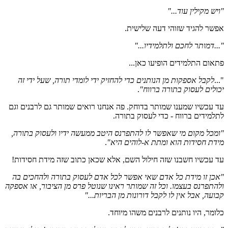
"ויש מקילין עוד..."
אפשר להגיד שזוהי דעה שלישית.
"...דמותר לחכם ולתלמידיו..."
פתאום התלמידים הופיעו כאן...
"...
לקבל אספקות מן הנותנים כדי להחזיק ידי לומדי תורה, שעל ידי זה
יכולים לעסוק בתורה ברווח"
.
עד עכשיו שמענו שמותר בדוחק. פה אנחנו רואים שמותר גם לרבנים וגם
לתלמידים ברווח - כדי לעסוק בתורה.
"ומכל מקום מי שאפשר לו להתפרנס היטב ממעשה ידיו ולעסוק בתורה,
מידת חסידות הוא ומתת א-לוהים היא"
.
עד עכשיו חשבנו שזה חילול השם, אלא שכאן כתוב שזה מידת חסידות!
"אכן זו מידת כל אדם שאי אפשר לכל אדם לעסוק בתורה ולהחכים בה
ולהתפרנס בעצמו. וכל זה שמותר ראינו שנוטל פרס מן הציבור, או אספקה
קבועה, אבל אין לו לקבל דורונות מן הבריות..."
כלומר, היו נותנים לרבנים משהו מיוחד.