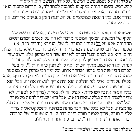
שאלה:
זה לא נשמע פשט המשנה. לכאורה, הפשט הוא האיסור
להשתמש בלימוד תורה כמקצוע לפרנסה לכתחילה, כ"קרדום לחפור הוא"
בכוונה תחילה. אבל אם העיקר הוא הלימוד עצמו וקבלת המלגה היא
בדרך אגב, כמו הוצאה שמשלמים על השקעת הזמן בעניינים אחרים, אין
זה בכלל האיסור.
תשובה:
זה באמת לא פשט ההתחלה של המשנה, אבל זה הפשט של
הסוף של המשנה. המשך המשנה מדבר לא רק על אנשים המתפרנסים
מהתורה אלא על
כל
נהנה מהתורה. למשל, הגמרא (נדרים ס"ב, א')
מספרת על רבי טרפון שנהנה מדברי תורה לא בתור כסף אלא בתור הצלת
חיים: הוא בא לכרם ובעל הכרם לא ידע שזה רבי טרפון אלא חשב שזה
גנב והכניס את רבי טרפון לתוך שק, קשר את השק ועמד לזרוק אותו
לנהר, ואז הוא שמע מתוך השק: "אוי לו לטרפון שזה הורגו!". אז בעל
הכרם הבין שזה רבי טרפון ושחרר אותו, וכל ימיו רבי טרפון היה מצטער
שנהנה מדברי תורה כדי להציל את עצמו. לכן מדובר לא רק על כסף, אלא
אפילו על חיים. אולי לפי ההלכה הוא היה צריך לעשות את זה, אבל הוא
הצטער שהגיע למצב שהתורה הצילה אותו. יש אנשים שלומדים אותה
בגלל הנאה אינטלקטואלית - אפילו זה לא בסדר. (צריך לא לטעות: לא
צריך ללמוד תורה בגלל שזאת הנאה, אבל ודאי שצריך להנות מלימודה.
בעל "אבני עזר" הוכיח בכמה סוגיות שזה שהאדם נהנה מהלימוד זה חלק
מהמצווה. אבל לא בגלל שזה דבר מהנה מבחינה אינטלקטואלית צריך
ללמוד תורה, צריך ללמוד תורה כי זה דבר ה'. זו המשמעות של הברכה
"ברוך אתה ה' נותן התורה", שזו ברכת התורה תחילה).
שאלה:
מה עם משמשי תלמידי חכמים?