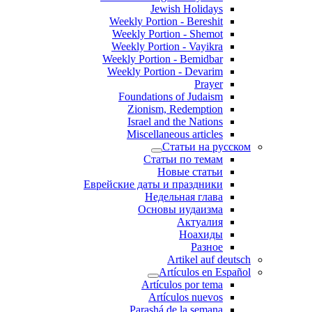
Jewish Holidays
Weekly Portion - Bereshit
Weekly Portion - Shemot
Weekly Portion - Vayikra
Weekly Portion - Bemidbar
Weekly Portion - Devarim
Prayer
Foundations of Judaism
Zionism, Redemption
Israel and the Nations
Miscellaneous articles
Статьи на русском
Статьи по темам
Новые статьи
Еврейские даты и праздники
Недельная глава
Основы иудаизма
Актуалия
Ноахиды
Разное
Artikel auf deutsch
Artículos en Español
Artículos por tema
Artículos nuevos
Parashá de la semana