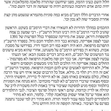
חלול השם בעיני ההמון, מפני שיחשבו שהתורה מלאכה מהמלאכות אשר
יחיה בהם אדם ותתבזה בעיניהם ויהיה מי שעושה זה דבר השם בזה".
אחרי הדברים הללו רמב"ם מביא כמה סוגיות מהגמרא שנשמע מהן קצת
אחרת ומסביר שזה לא נכון וכו'.
החכמים במהלך הדורות לא השאירו את דברי הרמב"ם בשקט. הראשון
שהגיב לדברי הרמב"ם היה רבינו הגדול הרשב"ץ - רבי שמעון בן צמח
למשפחת דוראן, שעזב את מיורקה שבספרד בגלל הפרעות של 1391
ועבר לצפון אפריקה, כשהוא כבר היה תלמיד חכם גדול. בספרד הרשב"ץ
התפרנס מרפואה. הוא היה רופא כמו רוב חכמי דורו. בפירושו על מסכת
אבות, כשהוא דן בפירוש הרמב"ם על משנתנו, אחרי שהוא מביא טיעונים
נגד הטיעונים של רמב"ם, הוא כותב דברים בסגנון הבא: 'אני הגעתי
עכשיו לצפון אפריקה. אני כבר זקן ופה מלאכת הרפואה לא מפרנסת' -
החולים בצפון אפריקה היו הולכים לכל מיני מכשפים וקוסמים ורופאי
אליל, ולא התייחסו לאנשים שיש להם חכמת הרפואה. ממשיך הרשב"ץ:
'אם זה היה רק תלוי בי, מילא, אבל כל הרבנים שבאו איתי ויש עוד הרבה
כאלה, כולם נמצאים באותו מצב. אז לא הייתה לי ברירה, חיפשתי היתר,
ובסוף מצאתי שדברי הרמב"ם לא לגמרי מוכחים'. הוא מנתח את הסוגיות
בתלמוד ובסוף מגיע למסקנה שציבור צריך באמת לתת משכורת לרב של
קהילה או לדיין וכדומה, שהם ראשי הקהל ופרנסי הציבור. לגבי התלמידים
הוא אומר ש"כל אחד יעסוק במלאכה קלה". כלומר, הוא לא מתיר
לתלמידים לקבל כסף עבור לימוד תורה. הוא מתיר רק למי שכבר נתמנה
כפרנס על הציבור. באותה תקופה זה היה חידוש גדול.