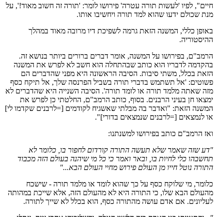
חיים", לפיו 'לעשות תורה עטרה' פירושו לומר: 'תורה זה חשוב מאוד!', על
מנת שכולם ידעו שהוא למד תורה ויחשיבו אותו.
באופן כללי, המשנה הזאת גרמה לשפיכת דיו מרובה מאוד במהלך
ההיסטוריה.
הרמב"ם, בפירושו על המשנה, אומר דברים ברורים ביותר בנושא זה.
בהקדמה לדבריו הוא כותב שבהתחלה הוא חשב לא לפרש את המשנה
הזאת בכלל, משתי סיבות. הסיבה הראשונה היא מפני שהדברים הם
פשוטים: 'אל תשתמש בדברי תורה בשביל הפרנסה שלך, אל תיקח כסף
מזה שאתה מלמד תורה או לומד תורה'. הסיבה השנייה היא שהדברים לא
ימצאו חן בעיני הרבנים. בסוף, כותב הרמב"ם, החלטתי כן לפרש את
המשנה הזאת: "ואדבר בה מבלתי שאשגיח לקודמים [=לרבנים שקדמו לי]
או לנמצאים [=לרבנים שנמצאים בדורי]".
ואז הרמב"ם כותב בפירושו למשנתנו:
"דע שזה שאמר שלא תעשה התורה קורדום לחפור בו, כלומר לא
תחשבהו כלי לחיות בו, ובאר ואמר כי כל מי שיהנה בעולם הזה מכבוד
התורה נוטל חייו מן העולם פירוש מחיי העולם הבא..."
כלומר, מי שלוקח כסף על כך שהוא לומד או מלמד תורה - שישכח
מהעולם הבא שלו, כי התורה היא לא מהעולם הזה, אלא שייכת במהותה
לעליונים. אם אדם עושה מהתורה כסף, הוא בכלל לא שייך לתורה.