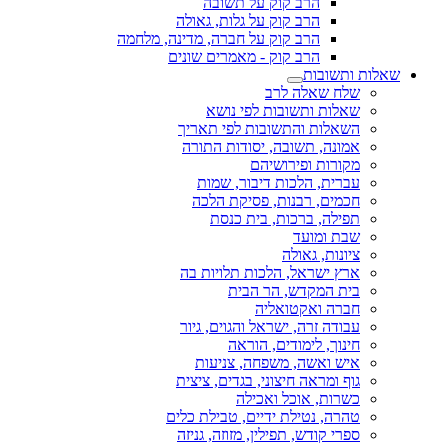
הרב קוק על תשובה
הרב קוק על גלות, גאולה
הרב קוק על חברה, מדינה, מלחמה
הרב קוק - מאמרים שונים
שאלות ותשובות
שלח שאלה לרב
שאלות ותשובות לפי נושא
השאלות והתשובות לפי תאריך
אמונה, תשובה, יסודות התורה
מקורות ופירושיהם
עברית, הלכות דיבור, שמות
חכמים, רבנות, פסיקת הלכה
תפילה, ברכות, בית כנסת
שבת ומועד
ציונות, גאולה
ארץ ישראל, הלכות תלויות בה
בית המקדש, הר הבית
חברה ואקטואליה
עבודה זרה, ישראל והגוים, גיור
חינוך, לימודים, הוראה
איש ואשה, משפחה, צניעות
גוף ומראה חיצוני, בגדים, ציצית
כשרות, אוכל ואכילה
טהרה, נטילת ידיים, טבילת כלים
ספרי קודש, תפילין, מזוזה, גניזה