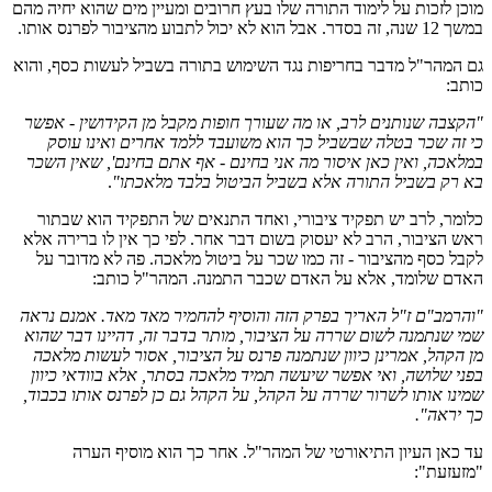
מוכן לזכות על לימוד התורה שלו בעץ חרובים ומעיין מים שהוא יחיה מהם
במשך 12 שנה, זה בסדר. אבל הוא לא יכול לתבוע מהציבור לפרנס אותו.
גם המהר"ל מדבר בחריפות נגד השימוש בתורה בשביל לעשות כסף, והוא
כותב:
"הקצבה שנותנים לרב, או מה שעורך חופות מקבל מן הקידושין - אפשר
כי זה שכר בטלה שבשביל כך הוא משועבד ללמד אחרים ואינו עוסק
במלאכה, ואין כאן איסור מה אני בחינם - אף אתם בחינם', שאין השכר
בא רק בשביל התורה אלא בשביל הביטול בלבד מלאכתו"
.
כלומר, לרב יש תפקיד ציבורי, ואחד התנאים של התפקיד הוא שבתור
ראש הציבור, הרב לא יעסוק בשום דבר אחר. לפי כך אין לו ברירה אלא
לקבל כסף מהציבור - זה כמו שכר על ביטול מלאכה. פה לא מדובר על
האדם שלומד, אלא על האדם שכבר התמנה. המהר"ל כותב:
"והרמב"ם ז"ל האריך בפרק הזה והוסיף להחמיר מאד מאד. אמנם נראה
שמי שנתמנה לשום שררה על הציבור, מותר בדבר זה, דהיינו דבר שהוא
מן הקהל, אמרינן כיוון שנתמנה פרנס על הציבור, אסור לעשות מלאכה
בפני שלושה, ואי אפשר שיעשה תמיד מלאכה בסתר, אלא בוודאי כיוון
שמינו אותו לשרור שררה על הקהל, על הקהל גם כן לפרנס אותו בכבוד,
כך יראה".
עד כאן העיון התיאורטי של המהר"ל. אחר כך הוא מוסיף הערה
"מזעזעת":