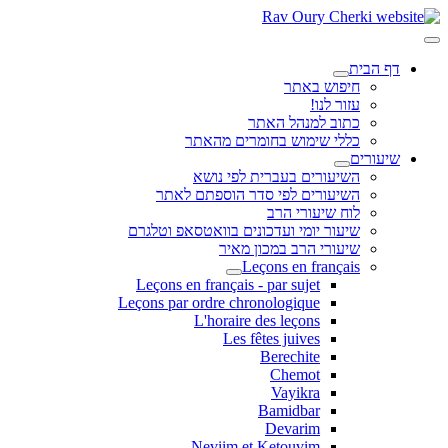
דף הבית
חיפוש באתר
עזור לנו!
כתוב למנהל האתר
כללי שימוש בחומרים מהאתר
שיעורים
השיעורים בעברית לפי נושא
השיעורים לפי סדר הוספתם לאתר
לוח שיעורי הרב
שיעור יומי ועדכונים בוואטסאפ וטלגרם
שיעורי הרב במכון מאיר
Leçons en français
Leçons en français - par sujet
Leçons par ordre chronologique
L'horaire des leçons
Les fêtes juives
Berechite
Chemot
Vayikra
Bamidbar
Devarim
Neviim et Ketouvim