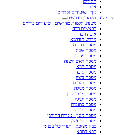
תהילים
איוב
נ"ך - שיעורים נפרדים
משנה, תלמוד, מדרשים
משנה, תלמוד, מדרשים - שיעורים כלליים
בראשית רבה
איכה רבה
מדרש תנחומא
מסכת ברכות
מסכת שבת
מסכת פסחים
מסכת ראש השנה
מסכת יומא
מסכת סוכה
מסכת ביצה
מסכת תענית
מסכת מגילה
מסכת מועד קטן
מסכת חגיגה
מסכת כתובות
מסכת סוטה
מסכת גיטין - אגדות החורבן
מסכת קידושין
בבא מציעא - תנורו של עכנאי
בבא בתרא