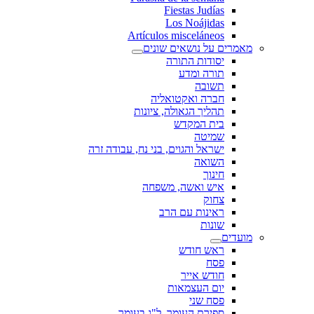
Fiestas Judías
Los Noájidas
Artículos misceláneos
מאמרים על נושאים שונים
יסודות התורה
תורה ומדע
תשובה
חברה ואקטואליה
תהליך הגאולה, ציונות
בית המקדש
שמיטה
ישראל והגוים, בני נח, עבודה זרה
השואה
חינוך
איש ואשה, משפחה
צחוק
ראינות עם הרב
שונות
מועדים
ראש חודש
פסח
חודש אייר
יום העצמאות
פסח שני
ספירת העומר, ל"ג בעומר