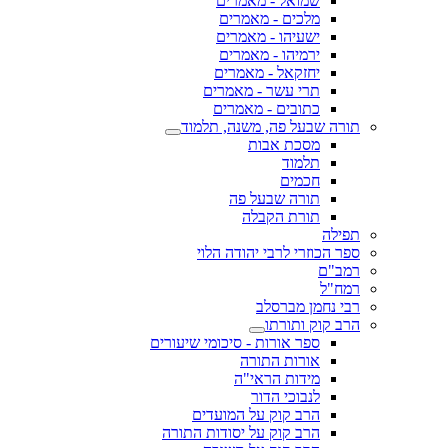
שמואל - מאמרים
מלכים - מאמרים
ישעיהו - מאמרים
ירמיהו - מאמרים
יחזקאל - מאמרים
תרי עשר - מאמרים
כתובים - מאמרים
תורה שבעל פה, משנה, תלמוד
מסכת אבות
תלמוד
חכמים
תורה שבעל פה
תורת הקבלה
תפילה
ספר הכוזרי לרבי יהודה הלוי
רמב"ם
רמח"ל
רבי נחמן מברסלב
הרב קוק ותורתו
ספר אורות - סיכומי שיעורים
אורות התורה
מידות הראי"ה
לנבוכי הדור
הרב קוק על המועדים
הרב קוק על יסודות התורה