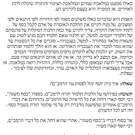
כאילו ממעט במלאכת שמיים ובמלאכת הציבור והתורה שיכלת לתת
לאחרים. אז המטרה היא בעצם להרגיש רע.
האמת היא שדברים כאלו משתנים מאוד לפי הדורות ולפי התנאים ולפי
המצבים. על מנת לקיים את ההלכה האוסרת על אדם לקבל כסף על
לימוד והוראת התורה, צריך לקיים עוד כמה הלכות המקלות על פרנסתם
של תלמידי חכמים. למשל, יש הלכה שאם תלמיד חכם מגיע לשוק עם
משאית מלאה בסחורה - למשל, בעגבניות - סוגרים את כל הבסטות עד
שהוא גומר למכור את העגבנייה האחרונה. אז הוא הולך ללמוד ופותחים
את השוק. יש הלכות שלא לוקחים מיסים מסוימים מתלמידי חכמים
וכדומה. אם המצב לא בדיוק כך, אז אין לנו אותם התנאים שהיו פעם.
אבל צריך לדעת שבאופן כללי, כהנחיה כוללת, היהדות רואה במלאכה, או
לפחות בעצמאות הכלכלית של האדם, ערך, ובהזדקקות שלו לציבור -
שפלות.
שאלה:
איך בית יוסף יכול לפסוק נגד הרמב"ם?
תשובה:
בפירושו על הלכות תלמוד תורה לרמב"ם, בספרו "כסף משנה",
רבי יוסף קארו דוחה את כל הראיות של הרמב"ם. (הדוחים את דברי
הרמב"ם אומרים שהמשנה מדברת רק על מי שלומד תורה בשביל כסף -
וזה רע לכל הדעות).
אך בסוף דבריו ב"כסף משנה", אחרי שהוא דחה את כל דברי הרמב"ם,
רבי יוסף קארו מעיר: