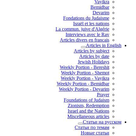
Vayikra
Bemidbar
Devarim
Fondations du Judaisme
Israël et les nations
La commun. juive d'Algérie
Interviews avec le Rav
Articles divers en français
Articles in English
Articles by subject
Articles by date
Jewish Holidays
Weekly Portion - Bereshit
Weekly Portion - Shemot
Weekly Portion - Vayikra
Weekly Portion - Bemidbar
Weekly Portion - Devarim
Prayer
Foundations of Judaism
Zionism, Redemption
Israel and the Nations
Miscellaneous articles
Статьи на русском
Статьи по темам
Новые статьи