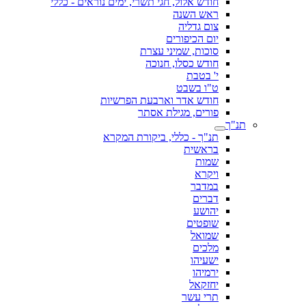
חודש אלול, חגי תשרי, ימים נוראים - כללי
ראש השנה
צום גדליה
יום הכיפורים
סוכות, שמיני עצרת
חודש כסלו, חנוכה
י' בטבת
ט"ו בשבט
חודש אדר וארבעת הפרשיות
פורים, מגילת אסתר
תנ"ך
תנ"ך - כללי, ביקורת המקרא
בראשית
שמות
ויקרא
במדבר
דברים
יהושע
שופטים
שמואל
מלכים
ישעיהו
ירמיהו
יחזקאל
תרי עשר