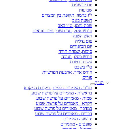
יום ירושלים
שבועות
י"ז בתמוז, תקופת בין המצרים
תשעה באב
שבת נחמו, ט"ו באב
חודש אלול, חגי תשרי, ימים נוראים
ראש השנה
צום גדליה
יום הכיפורים
סוכות, שמחת תורה
חודש כסלו, חנוכה
עשרה בטבת
ט"ו בשבט
חודש אדר, ארבעת הפרשיות
פורים
תנ"ך
תנ"ך - מאמרים כלליים, ביקורת המקרא
בראשית - מאמרים על פרשת שבוע
שמות - מאמרים על פרשת שבוע
ויקרא - מאמרים על פרשת שבוע
במדבר - מאמרים על פרשת שבוע
דברים - מאמרים על פרשת שבוע
יהושע - מאמרים
שופטים - מאמרים