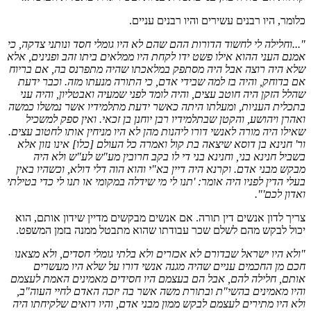
כלומר, היו רבנים עשירים והיו רבנים עניים.
"...וחלילה לי לחשוד הדורות ההם שהם לא היו גומלי חסד ונותני צדקה, כי
אמנם העני ההוא אילו פשט ידו לקחת היו ממלאים ביתו זהב ופנינים, אלא
שלא היה רוצה אבל היה מסתפק במלאכתו שהיה מתפרנס בה, אם בריוח
אם בדוחק, והיה בז למה שבידי אדם, כי התורה מנעתו מזה. וכבר ידעת
שהלל הזקן היה חוטב עצים, והיה לומד לפני שמעיה ואבטליון, והיה עני
בתכלית העניות, ומעלתו היתה כאשר ידעת מתלמידיו אשר נמשלו כמשה
ואהרן ויהושע, והקטן שבתלמידיו רבן יוחנן בן זכאי. ואין ספק למשכיל
שאילו היה מורה לאנשי דורו ליהנות מהן לא היו מניחין אותו לחטוב עצים.
ור' חנינא בן דוסא שיצאה בת קול ואמרה כל העולם [כלו] אינו נזון אלא
בשביל חנינא בני, וחנינא בני די לו בקב חרובין מע"ש לע"ש ולא היה
מבקש מבני אדם. וקרנא היה דיין בא"י והוא הוה דלי דולא, וכשהיו באין
בעלי הדין לפניו היה אומר: 'תנו לי מי שידלה במקומי או תנו לי כדי בטילתי
ואדון לכם'".
צריך לדון אנשים דין תורה. אם אנשים מבקשים מדיין שידון אותם, הוא
יכול לבקש מהם לשלם שכר עבודתו שהוא מתבטל ממנה בזמן המשפט.
"ולא היו ישראל שבדורם לא אכזרים ולא בלתי גומלי חסדים, ולא מצאנו
חכם מן החכמים עניים שהיה מגנה אנשי דורו על שלא היו מעשרים
אותם, חלילה להם, אבל הם בעצמם היו חסידים מאמינים האמת לעצמם
והיו מאמינים בהשי"ת ובתורת משה אשר בה יזכה האדם לחיי העוה"ב,
ולא היו מתירים לעצמם לבקש ממון מבני אדם, והיו רואים שלקיחתו היה