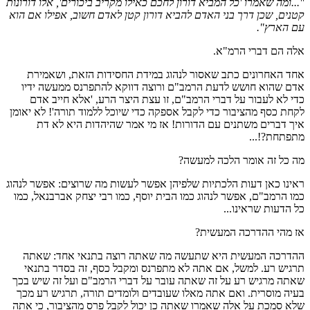
"...ומה שאמרו 'כל המביא דורון לחכם כאילו מקריב ביכורים', אלו דורונות
קטנים, שכן דרך בני האדם להביא דורון קטן לאדם חשוב, אפילו אם הוא
עם הארץ".
אלה הם דברי הרמ"א.
אחד האחרונים כתב שאסור לנהוג במידת החסידות הזאת, ושאמירת
אדם שהוא חושש לדעת הרמב"ם ורוצה דווקא להתפרנס ממעשה ידיו
כדי לא לעבור על דברי הרמב"ם, זו עצת היצר הרע, 'אלא חייב אדם
לקחת כסף מהציבור כדי לקבל אספקה כדי שיוכל ללמוד תורה'! לא יאומן
איך דברים משתנים עם הדורות! אז מי אמר שהיהדות היא לא דת
מתפתחת?!...
מה כל זה אומר הלכה למעשה?
ראינו כאן דעות הלכתיות שלפיהן אפשר לעשות מה שרוצים: אפשר לנהוג
כמו הרמב"ם, אפשר לנהוג כמו הבית יוסף, כמו רבי יצחק אברבנאל, כמו
כל הדעות שראינו...
אז מהי ההדרכה המעשית?
ההדרכה המעשית היא שתעשה מה שאתה רוצה בתנאי אחד: שאתה
תרגיש רע. למשל, אם אתה לא מתפרנס ומקבל כסף, זה בסדר בתנאי
שאתה מרגיש רע על זה שאתה עובר על דברי הרמב"ם ועל זה שיש בכך
בעיה מוסרית. ואם אתה מאלו שעובדים ולומדים תורה, תרגיש רע מכך
שלא סמכת על אלה שאמרו שאתה כן יכול לקבל פרס מהציבור, כי אתה