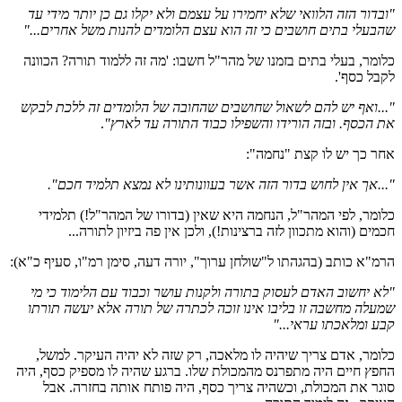
"ובדור הזה הלוואי שלא יחמירו על עצמם ולא יקלו גם כן יותר מידי עד
שהבעלי בתים חושבים כי זה הוא עצם הלומדים להנות משל אחרים..."
כלומר, בעלי בתים בזמנו של מהר"ל חשבו: 'מה זה ללמוד תורה? הכוונה
לקבל כסף'.
"...ואף יש להם לשאול שחושבים שהחובה של הלומדים זה ללכת לבקש
את הכסף. ובזה הורידו והשפילו כבוד התורה עד לארץ"
.
אחר כך יש לו קצת "נחמה":
"...אך אין לחוש בדור הזה אשר בעוונותינו לא נמצא תלמיד חכם".
כלומר, לפי המהר"ל, הנחמה היא שאין (בדורו של המהר"ל!) תלמידי
חכמים (והוא מתכוון לזה ברצינות!), ולכן אין פה ביזיון לתורה...
הרמ"א כותב (בהגהתו ל"שולחן ערוך", יורה דעה, סימן רמ"ו, סעיף כ"א):
"לא יחשוב האדם לעסוק בתורה ולקנות עושר וכבוד עם הלימוד כי מי
שמעלה מחשבה זו בליבו אינו זוכה לכתרה של תורה אלא יעשה תורתו
קבע ומלאכתו עראי..."
כלומר, אדם צריך שיהיה לו מלאכה, רק שזה לא יהיה העיקר. למשל,
החפץ חיים היה מתפרנס מהמכולת שלו. ברגע שהיה לו מספיק כסף, היה
סוגר את המכולת, וכשהיה צריך כסף, היה פותח אותה בחזרה. אבל