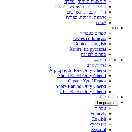
דיני ממונות ונזקין, צדקה
בעלי כוחות, ריפוי אלטרנטיבי
הלוח העברי, תאריכים
אומנות, מוזיקה, ספרות
שונות
ספרים
ספרים בעברית
Livres en français
Books in English
Книги на русском
ספרים לבני נח
אודות הרב
אודות הרב
À propos du Rav Oury Cherki
About Rabbi Oury Cherki
О раве Ури Шерки
Sobre Rabino Oury Cherki
Über Rabbi Oury Cherki
לכתוב לרב
Languages
עברית
Français
English
Русский
Español