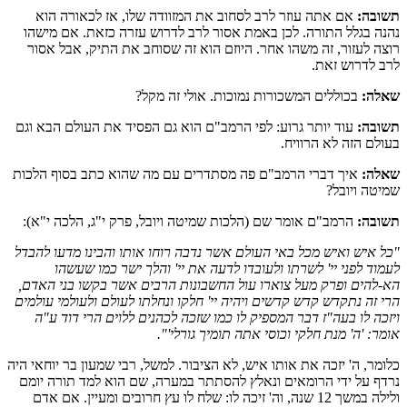
תשובה:
אם אתה עוזר לרב לסחוב את המזוודה שלו, אז לכאורה הוא
נהנה בגלל התורה. לכן באמת אסור לרב לדרוש עזרה כזאת. אם מישהו
רוצה לעזור, זה משהו אחר. היוזם הוא זה שסוחב את התיק, אבל אסור
לרב לדרוש זאת.
שאלה:
בכוללים המשכורות נמוכות. אולי זה מקל?
תשובה:
עוד יותר גרוע: לפי הרמב"ם הוא גם הפסיד את העולם הבא וגם
בעולם הזה לא הרוויח.
שאלה:
איך דברי הרמב"ם פה מסתדרים עם מה שהוא כתב בסוף הלכות
שמיטה ויובל?
תשובה:
הרמב"ם אומר שם (הלכות שמיטה ויובל, פרק י"ג, הלכה י"א):
"כל איש ואיש מכל באי העולם אשר נדבה רוחו אותו והבינו מדעו להבדל
לעמוד לפני יי' לשרתו ולעובדו לדעה את יי' והלך ישר כמו שעשהו
הא-להים ופרק מעל צוארו עול החשבונות הרבים אשר בקשו בני האדם,
הרי זה נתקדש קדש קדשים ויהיה יי' חלקו ונחלתו לעולם ולעולמי עולמים
ויזכה לו בעה"ז דבר המספיק לו כמו שזכה לכהנים ללוים הרי דוד ע"ה
אומר: 'ה' מנת חלקי וכוסי אתה תומיך גורלי'".
כלומר, ה' יזכה את אותו איש, לא הציבור. למשל, רבי שמעון בר יוחאי היה
נרדף על ידי הרומאים ונאלץ להסתתר במערה, שם הוא למד תורה יומם
ולילה במשך 12 שנה, וה' זיכה לו: שלח לו עץ חרובים ומעיין. אם אדם