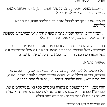
העיקר - זה לימוד התורה.
"...וימעט בעסק, ויעסוק בתורה ויסיר תענוגי הזמן מליבו, ויעשה מלאכה
כל יום כדי חייב אם אין לו מה יאכל..."
כלומר, אם אין לך מה לאכול ואתה רוצה ללמוד תורה, אל תחפש
מיליונים.
"...ושאר היום והלילה יעסוק בתורה ומעלה גדולה למי שמתפרנס ממעשה
ידיו שנאמר 'יגיע כפיך כי תאכל אשריך וטוב לך'".
דברי הרמ"א מתמיהים כי דווקא הרבנים האשכנזים היו מתפרנסים
מהציבור - אצל הרבנים הספרדים מצאנו ההיפך. גם אצל האשכנזים וגם
אצל הספרדים המצב היה הפוך ממה שהפוסקים שלהם אמרו.
ממשיך הרמ"א:
"כל המשים על ליבו לעסוק בתורה ולא לעשות מלאכה, להתפרנס מן
הצדקה, הרי זה מחלל השם. ומבזה התורה שאסור להנות מדברי תורה,
וכל תורה שאין עימה מלאכה, גוררת עוון, וסופו ללסתם הבריות".
והרי מצאנו הרבה שעוסקים בתורה ומקבלים כסף ואינם מלסתמים את
הבריות?! הכוונה היא שגם אם אדם כזה לא מלסתם אישית, הוא שולח
מישהו לכנסת ללסתם בשמו - וזו בעיה יותר גדולה...
פה הרמ"א מוסיף הסתייגות: