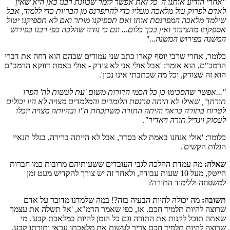
"אחרי הודיע אותנו ה' כל זאת אפשר לומר שכוונת רבנו כאן היא שאין
לאדם לפרוק עול מלאכה מעליו כדי להתפרנס מן הבריות כדי ללמוד, אבל
שילמד מלאכה המפרנסת אותו ואם תספיקנו מותר ואם לא תספיקנו יטול
אספקתו מהציבור ואין בכך כלום... וגם כי נודה שהלכה כפי רבנו בפירוש
המשנה בפירוש המשנה..."
כלומר, אחרי שרבי יוסף קארו כתב שני עמודים שבהם הוא דחה את דברי
הרמב"ם, הוא אומר: 'אבל אולי אני לא צודק - אולי באמת דווקא הרמב"ם
הוא זה שצודק, וכל מה שכתבתי אינו נכון'.
"...אפשר שהסכימו כן כל חכמי הדורות משום 'עת לעשות לה' הפרו
תורתך', שאילו לא היתה פרנסת הלומדים והמלמדים מצויה לא היו יכולים
לטרוח בתורה כראוי והיתה התורה משתכחת ח"ו ובהיותה מצויה יוכלו
לעסוק ויגדיל תורה ויאדיר"
.
כלומר: 'אולי אנחנו באמת לא בסדר, אבל לא הייתה ברירה, בגלל תנאיי
הגלות הקשים'.
שאלה:
מה עמדת ההלכה לגבי העובדים ששעותיהם מרובות כמו חברות
הייטק, מעל 10 שעות עבודה, ולאחר זה יש צורך להקדיש מעט זמן
למשפחה וללימוד התורה?
תשובה:
מה יכולה להיות הבעיה בזה?! במה שלמדנו מדובר על אדם
שרוצה להיות תלמיד חכם. אז, כפי שאמר הרמ"א, 'אל תשלה את עצמך
שאתה תוכל לקנות את התורה וגם כל הזמן להיות במלאכת קבע'. מי
שרוצה להיות תלמיד חכם צריך לעשות את מלאכתו עראי ותורתו קבע.