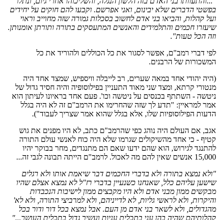
"...והתעוותו בני האדם בזה הלשון הנגלה, והשליכוהו אחרי גיום, ונתלו
בפשטי הדברים שלא יבינום, ואני אפרשם. וקבעו להם חוקים על יחידים
ועל קהלות, והביאו בני אדם לחשוב בסכלות גמורה שזה מחוייב וראוי
שיעזרו חכמים והתלמידים והאנשים המתעסקים בתורה ותורתן אומנותן.
וזה הכל טעות".
לפי דברי רמב"ם, אפשר לסגור את כל הכוללים ולהוריד את כל
המשכורות של הרבנים.
(היה יהודי אחד במאה שערים, רב לייבלה וויספיש, שמצד אחד היה
מנטורי קרתא, ומצד שני מאוד התעניין בפילוסופיה והיה חסיד גדול של
ניטשה - השתתף בכנסים על ניטשה וכו'. פעם אחד בראיונו לעיתון הוא
אמר למראיין: "תדע לך שזה שהחרימו את הרמב"ם זה לא היה בגלל
הדעות הפילוסופיות שלו, אלא בגלל שהוא אמר שצריך לעבוד").
אגב, אם העולם היה נוהג כפי שהרמב"ם כתב, לא היו מפנים את גוש
קטיף - כי אחד מהשיקולים שגרמו שלא היה כוח לאנשי עולם התורה
להתנגד לגירוש, הוא שהם ידעו שאם הם מתנגדים, מחר בבוקר יהיו
15,000 אנשים שאין להם מה לאכול. לרמב"ם הייתה תבונה לגבי זה...
"ולא נמצא בתורה ולא בדברי החכמים דבר שיאמת אותו ולא רגלים
שישען עליהם כלל, שאנחנו כשנעיין בדברי רז"ל לא נמצא אצלם שהיו
מבקשים ממון מבני אדם ולא היו מקבצים ממון לישיבות הנכבדות
והיקרות, ולא לראשי גליות, לא לדייניהם, ולא למרביצי התורה, ולא לא'
מהגדולים, ולא לשאר בני אדם מן העם. אבל נמצא בכל דור ודור בכל
קהלותיהם שהיה בהן עני בתכלית עניות ועשיר גדול בתכלית העושר..."