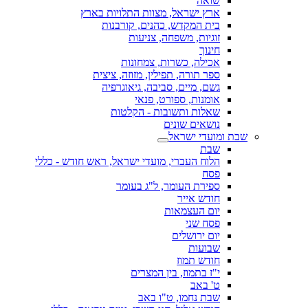
שואה
ארץ ישראל, מצוות התלויות בארץ
בית המקדש, כהנים, קורבנות
זוגיות, משפחה, צניעות
חינוך
אכילה, כשרות, צמחונות
ספר תורה, תפילין, מזוזה, ציצית
גשם, מיים, סביבה, גיאוגרפיה
אומנות, ספורט, פנאי
שאלות ותשובות - הקלטות
נושאים שונים
שבת ומועדי ישראל
שבת
הלוח העברי, מועדי ישראל, ראש חודש - כללי
פסח
ספירת העומר, ל"ג בעומר
חודש אייר
יום העצמאות
פסח שני
יום ירושלים
שבועות
חודש תמוז
י"ז בתמוז, בין המצרים
ט' באב
שבת נחמו, ט"ו באב