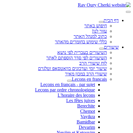
דף הבית
חיפוש באתר
עזור לנו!
כתוב למנהל האתר
כללי שימוש בחומרים מהאתר
שיעורים
השיעורים בעברית לפי נושא
השיעורים לפי סדר הוספתם לאתר
לוח שיעורי הרב
שיעור יומי ועדכונים בוואטסאפ וטלגרם
שיעורי הרב במכון מאיר
Leçons en français
Leçons en français - par sujet
Leçons par ordre chronologique
L'horaire des leçons
Les fêtes juives
Berechite
Chemot
Vayikra
Bamidbar
Devarim
Neviim et Ketouvim