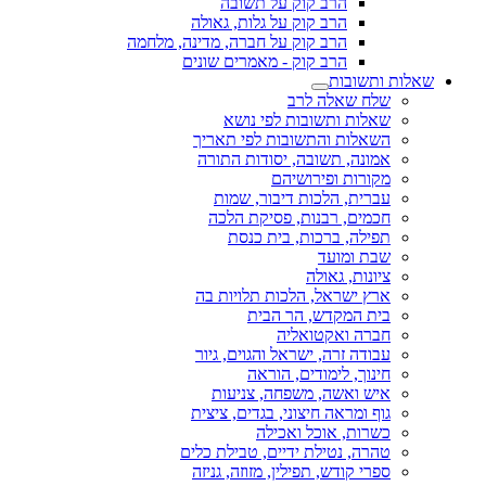
הרב קוק על תשובה
הרב קוק על גלות, גאולה
הרב קוק על חברה, מדינה, מלחמה
הרב קוק - מאמרים שונים
שאלות ותשובות
שלח שאלה לרב
שאלות ותשובות לפי נושא
השאלות והתשובות לפי תאריך
אמונה, תשובה, יסודות התורה
מקורות ופירושיהם
עברית, הלכות דיבור, שמות
חכמים, רבנות, פסיקת הלכה
תפילה, ברכות, בית כנסת
שבת ומועד
ציונות, גאולה
ארץ ישראל, הלכות תלויות בה
בית המקדש, הר הבית
חברה ואקטואליה
עבודה זרה, ישראל והגוים, גיור
חינוך, לימודים, הוראה
איש ואשה, משפחה, צניעות
גוף ומראה חיצוני, בגדים, ציצית
כשרות, אוכל ואכילה
טהרה, נטילת ידיים, טבילת כלים
ספרי קודש, תפילין, מזוזה, גניזה