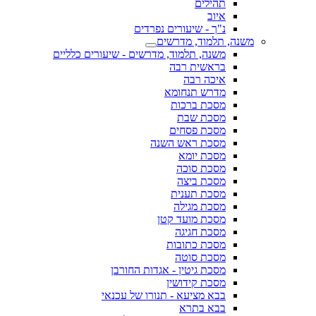
תהילים
איוב
נ"ך - שיעורים נפרדים
משנה, תלמוד, מדרשים
משנה, תלמוד, מדרשים - שיעורים כלליים
בראשית רבה
איכה רבה
מדרש תנחומא
מסכת ברכות
מסכת שבת
מסכת פסחים
מסכת ראש השנה
מסכת יומא
מסכת סוכה
מסכת ביצה
מסכת תענית
מסכת מגילה
מסכת מועד קטן
מסכת חגיגה
מסכת כתובות
מסכת סוטה
מסכת גיטין - אגדות החורבן
מסכת קידושין
בבא מציעא - תנורו של עכנאי
בבא בתרא