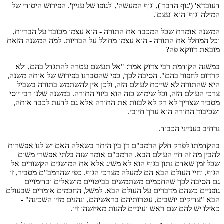
דעובדא' ('גוף הדבר'), 'גוף המעשה', 'לגופו של עניין'. הפירוש היסודי של
המילה 'גוף' הוא 'עצם'.
המשנה אומרת שכל המכבד את התורה - הוא עצמו מכובד על הבריות,
וכל המחלל את התורה - הוא עצמו מחולל על הבריות. למה המשנה הזאת
מובאת דווקא פה?
במשנה הקודמת רבי צדוק אמר: "אל תעשם עטרה להתגדל בהם, ולא
קרדום לחפור בהם". הסיבה לכך, כפי שהסברנו בפירוש של אותה משנה,
היא שהתורה לא שייכת לעולם הזה, ולכן אין להשתמש בתורה בשביל
צרכי העולם הזה, וכל שימוש כזה הוא ביזוי התורה. במשנה שלנו רבי יוסי
מסביר שצריך לא רק לא לבזות את התורה אלא גם לדעת לכבד אותה,
ושכיבוד התורה הוא ערך חיובי.
נרחיב בענייני הכבוד.
בהקדמתו לפרק חלק הרמב"ם דן בין היתר בשאלה האם יש לנו אפשרות
להבין מה זה חיי העולם הבא. הרמב"ם אומר שזה בלתי אפשרי משום
שכל זמן שאדם נתון בגוף הוא לא משיג אלא את המושגים הקשורים אל
הגוף, וחיי העולם הבא הם למעלה מצרכי הגוף. כפי שהרמב"ם מסביר, זו
גם הסיבה לכך שהחכמים משתמשים בביטויים מושאלים ובדימויים
גופניים כשהם מדברים על העולם הבא. למשל, החכמים אומרים שבעולם
הבא "צדיקים יושבים, עטרותיהם בראשיהם, ונהנים מזיו השכינה" -
כאילו יש להם שם ראש ועיניים להנות מאיזשהו זיו.