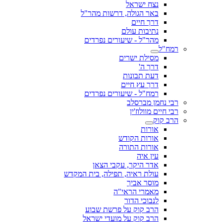
נצח ישראל
באר הגולה, דרשות מהר"ל
דרך חיים
נתיבות עולם
מהר"ל - שיעורים נפרדים
רמח"ל
מסילת ישרים
דרך ה'
דעת תבונות
דרך עץ חיים
רמח"ל - שיעורים נפרדים
רבי נחמן מברסלב
רבי חיים מוולוז'ין
הרב קוק
אורות
אורות הקודש
אורות התורה
עין איה
אדר היקר, עקבי הצאן
עולת ראיה, תפילה, בית המקדש
מוסר אביך
מאמרי הראי"ה
לנבוכי הדור
הרב קוק על פרשת שבוע
הרב קוק על מועדי ישראל