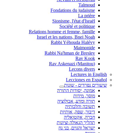
Talmoud
Fondations du judaisme
La prière
Sionisme, l'état d'Israël
Société et politique
Relations homme et femme, famille
Israel et les nations, Bnei Noah
Rabbi Yéhouda Halévy
Maimonide
Rabbi Na'hman de Breslev
Rav Kook
(Rav Askenazi (Manitou
Leçons divers
Lectures in English
Lecciones en Español
שיעורים נפרדים - שונות
אמונה, יסודות התורה
מוסר, מידות
תורה ומדע, אבולוציה
תשובה והלכותיה
דיבור, שפה, אותיות
חברה, אקטואליה
תהליך הגאולה וציונות
ישראל והגוים, בני נח