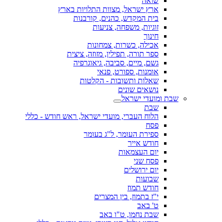
שואה
ארץ ישראל, מצוות התלויות בארץ
בית המקדש, כהנים, קורבנות
זוגיות, משפחה, צניעות
חינוך
אכילה, כשרות, צמחונות
ספר תורה, תפילין, מזוזה, ציצית
גשם, מיים, סביבה, גיאוגרפיה
אומנות, ספורט, פנאי
שאלות ותשובות - הקלטות
נושאים שונים
שבת ומועדי ישראל
שבת
הלוח העברי, מועדי ישראל, ראש חודש - כללי
פסח
ספירת העומר, ל"ג בעומר
חודש אייר
יום העצמאות
פסח שני
יום ירושלים
שבועות
חודש תמוז
י"ז בתמוז, בין המצרים
ט' באב
שבת נחמו, ט"ו באב