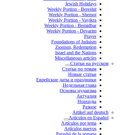
Jewish Holidays
Weekly Portion - Bereshit
Weekly Portion - Shemot
Weekly Portion - Vayikra
Weekly Portion - Bemidbar
Weekly Portion - Devarim
Prayer
Foundations of Judaism
Zionism, Redemption
Israel and the Nations
Miscellaneous articles
Статьи на русском
Статьи по темам
Новые статьи
Еврейские даты и праздники
Недельная глава
Основы иудаизма
Актуалия
Ноахиды
Разное
Artikel auf deutsch
Artículos en Español
Artículos por tema
Artículos nuevos
Parashá de la semana