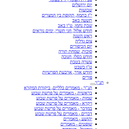
יום ירושלים
שבועות
י"ז בתמוז, תקופת בין המצרים
תשעה באב
שבת נחמו, ט"ו באב
חודש אלול, חגי תשרי, ימים נוראים
ראש השנה
צום גדליה
יום הכיפורים
סוכות, שמחת תורה
חודש כסלו, חנוכה
עשרה בטבת
ט"ו בשבט
חודש אדר, ארבעת הפרשיות
פורים
תנ"ך
תנ"ך - מאמרים כלליים, ביקורת המקרא
בראשית - מאמרים על פרשת שבוע
שמות - מאמרים על פרשת שבוע
ויקרא - מאמרים על פרשת שבוע
במדבר - מאמרים על פרשת שבוע
דברים - מאמרים על פרשת שבוע
יהושע - מאמרים
שופטים - מאמרים