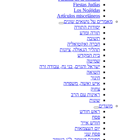
Fiestas Judías
Los Noájidas
Artículos misceláneos
מאמרים על נושאים שונים
יסודות התורה
תורה ומדע
תשובה
חברה ואקטואליה
תהליך הגאולה, ציונות
בית המקדש
שמיטה
ישראל והגוים, בני נח, עבודה זרה
השואה
חינוך
איש ואשה, משפחה
צחוק
ראינות עם הרב
שונות
מועדים
ראש חודש
פסח
חודש אייר
יום העצמאות
פסח שני
ספירת העומר, ל"ג בעומר