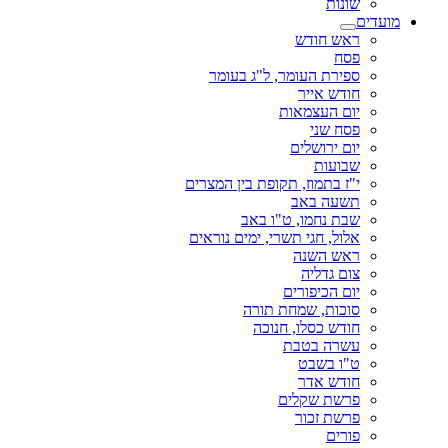
שונות
מועדים
ראש חודש
פסח
ספירת העומר, ל"ג בעומר
חודש אייר
יום העצמאות
פסח שני
יום ירושלים
שבועות
י"ז בתמוז, תקופת בין המצרים
תשעה באב
שבת נחמו, ט"ו באב
אלול, חגי תשרי, ימים נוראים
ראש השנה
צום גדליה
יום הכיפורים
סוכות, שמחת תורה
חודש כסלו, חנוכה
עשרה בטבת
ט"ו בשבט
חודש אדר
פרשת שקלים
פרשת זכור
פורים