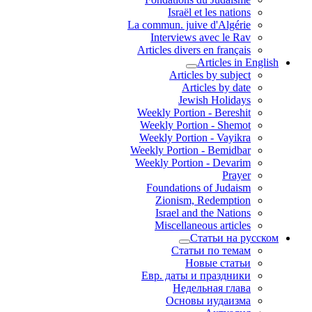
Israël et les nations
La commun. juive d'Algérie
Interviews avec le Rav
Articles divers en français
Articles in English
Articles by subject
Articles by date
Jewish Holidays
Weekly Portion - Bereshit
Weekly Portion - Shemot
Weekly Portion - Vayikra
Weekly Portion - Bemidbar
Weekly Portion - Devarim
Prayer
Foundations of Judaism
Zionism, Redemption
Israel and the Nations
Miscellaneous articles
Статьи на русском
Статьи по темам
Новые статьи
Евр. даты и праздники
Недельная глава
Основы иудаизма