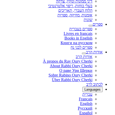
דיני ממונות ונזקין, צדקה
בעלי כוחות, ריפוי אלטרנטיבי
הלוח העברי, תאריכים
אומנות, מוזיקה, ספרות
שונות
ספרים
ספרים בעברית
Livres en français
Books in English
Книги на русском
ספרים לבני נח
אודות הרב
אודות הרב
À propos du Rav Oury Cherki
About Rabbi Oury Cherki
О раве Ури Шерки
Sobre Rabino Oury Cherki
Über Rabbi Oury Cherki
לכתוב לרב
Languages
עברית
Français
English
Русский
Español