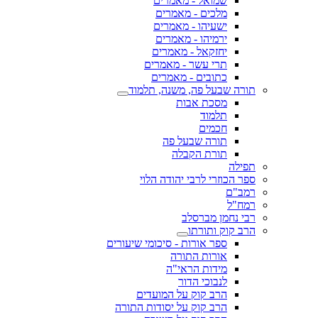
שמואל - מאמרים
מלכים - מאמרים
ישעיהו - מאמרים
ירמיהו - מאמרים
יחזקאל - מאמרים
תרי עשר - מאמרים
כתובים - מאמרים
תורה שבעל פה, משנה, תלמוד
מסכת אבות
תלמוד
חכמים
תורה שבעל פה
תורת הקבלה
תפילה
ספר הכוזרי לרבי יהודה הלוי
רמב"ם
רמח"ל
רבי נחמן מברסלב
הרב קוק ותורתו
ספר אורות - סיכומי שיעורים
אורות התורה
מידות הראי"ה
לנבוכי הדור
הרב קוק על המועדים
הרב קוק על יסודות התורה