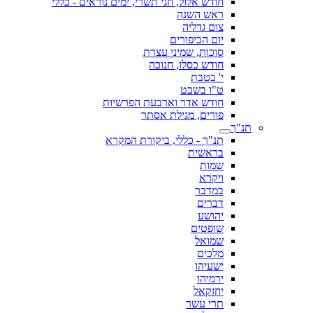
חודש אלול, חגי תשרי, ימים נוראים - כללי
ראש השנה
צום גדליה
יום הכיפורים
סוכות, שמיני עצרת
חודש כסלו, חנוכה
י' בטבת
ט"ו בשבט
חודש אדר וארבעת הפרשיות
פורים, מגילת אסתר
תנ"ך
תנ"ך - כללי, ביקורת המקרא
בראשית
שמות
ויקרא
במדבר
דברים
יהושע
שופטים
שמואל
מלכים
ישעיהו
ירמיהו
יחזקאל
תרי עשר