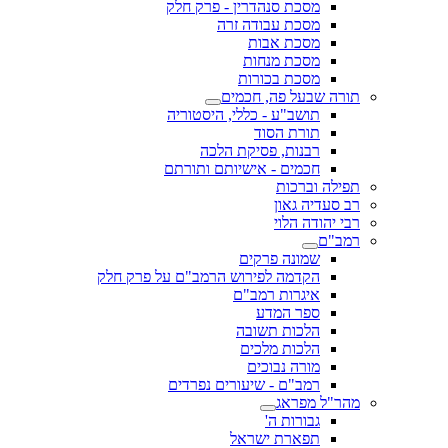
מסכת סנהדרין - פרק חלק
מסכת עבודה זרה
מסכת אבות
מסכת מנחות
מסכת בכורות
תורה שבעל פה, חכמים
תושב"ע - כללי, היסטוריה
תורת הסוד
רבנות, פסיקת הלכה
חכמים - אישיותם ותורתם
תפילה וברכות
רב סעדיה גאון
רבי יהודה הלוי
רמב"ם
שמונה פרקים
הקדמה לפירוש הרמב"ם על פרק חלק
איגרות רמב"ם
ספר המדע
הלכות תשובה
הלכות מלכים
מורה נבוכים
רמב"ם - שיעורים נפרדים
מהר"ל מפראג
גבורות ה'
תפארת ישראל