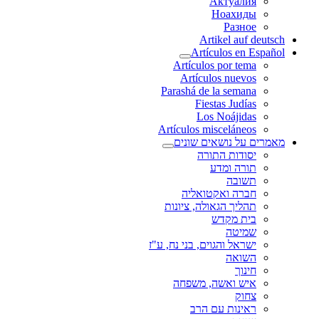
Актуалия
Ноахиды
Разное
Artikel auf deutsch
Artículos en Español
Artículos por tema
Artículos nuevos
Parashá de la semana
Fiestas Judías
Los Noájidas
Artículos misceláneos
מאמרים על נושאים שונים
יסודות התורה
תורה ומדע
תשובה
חברה ואקטואליה
תהליך הגאולה, ציונות
בית מקדש
שמיטה
ישראל והגוים, בני נח, ע"ז
השואה
חינוך
איש ואשה, משפחה
צחוק
ראינות עם הרב