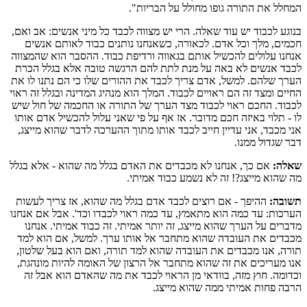
המחלל את התורה גופו מחולל על הבריות".
בנוגע לכבוד יש עוד שאלה. הרי יש מצווה לכבד כל מיני אנשים: אב ואם,
חכמים, מלך וכל אדם. לכאורה, כשאנחנו נותנים כבוד לאותם אנשים
אנחנו עלולים להכשיל אותם בגאווה ורדיפת כבוד. ההסבר הוא שהמצווה
לכבד אנשים לא באה על מנת לתת להם הרגשה טובה אלא בגלל הכרת
הערך שלהם. למשל, אדם צריך לכבד את ההורים שלו כי הם נתנו לו את
החיים ומצד זה הם ראויים לכבוד. המלך הוא מנהיג המדינה ובגלל זה ראוי
לכבוד. החכם ראוי לכבוד מצד הערך של התורה או החכמה של חול שיש
לו - תלוי באיזה חכם מדובר. אז אף על פי שאני עלול להכשיל אדם אותו
אני מכבד, אני עדיין חייב לכבד אותו מתוך ההערכה לדבר שהוא מייצג,
דבר שגדול ממנו.
שאלה:
אם כך, אנחנו לא מכבדים את האדם בגלל מה שהוא - אלא בגלל
מה שהוא מייצג?! זה לא נשמע כבוד אמיתי.
תשובה:
ההיפך - אם רוצים לכבד אדם בגלל מה שהוא, אז צריך לעשות
הערכות: עד כמה הוא מתאמץ, עד כמה ראוי לכבדו וכד'. אבל אם אנחנו
מדברים על הערך שהוא מייצג, זה יותר אמיתי. זה כבוד אמיתי. אנחנו
מכבדים את העובדה שהוא מתחבר אל אותו ערך. למשל, אם הוא למד
תורה, אנו מכבדים את העובדה שהוא למד תורה, ואם הוא בעל שלטון,
אנו מעריכים את זה שהוא מתחבר אל הרצון של האומה להיות מונהגת,
וכדומה. חוץ מזה, בוודאי מן הראוי לכבד את מה שהאדם הוא אבל זה
הרבה פחות אמיתי ממה שהוא מייצג.