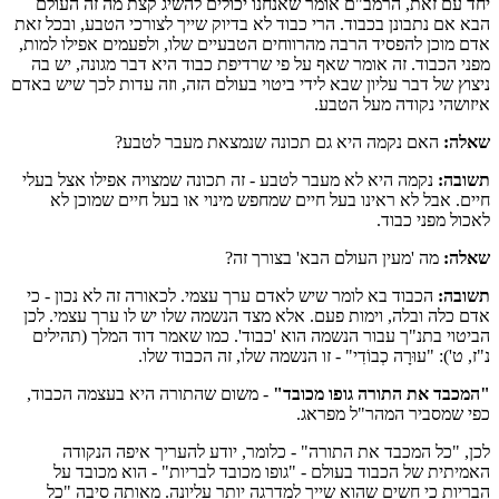
יחד עם זאת, הרמב"ם אומר שאנחנו יכולים להשיג קצת מה זה העולם
הבא אם נתבונן בכבוד. הרי כבוד לא בדיוק שייך לצורכי הטבע, ובכל זאת
אדם מוכן להפסיד הרבה מהרווחים הטבעיים שלו, ולפעמים אפילו למות,
מפני הכבוד. זה אומר שאף על פי שרדיפת כבוד היא דבר מגונה, יש בה
ניצוץ של דבר עליון שבא לידי ביטוי בעולם הזה, וזה עדות לכך שיש באדם
איזושהי נקודה מעל הטבע.
שאלה:
האם נקמה היא גם תכונה שנמצאת מעבר לטבע?
תשובה:
נקמה היא לא מעבר לטבע - זה תכונה שמצויה אפילו אצל בעלי
חיים. אבל לא ראינו בעל חיים שמחפש מינוי או בעל חיים שמוכן לא
לאכול מפני כבוד.
שאלה:
מה 'מעין העולם הבא' בצורך זה?
תשובה:
הכבוד בא לומר שיש לאדם ערך עצמי. לכאורה זה לא נכון - כי
אדם כלה ובלה, וימות פעם. אלא מצד הנשמה שלו יש לו ערך עצמי. לכן
הביטוי בתנ"ך עבור הנשמה הוא 'כבוד'. כמו שאמר דוד המלך (תהילים
נ"ז, ט'): "עוּרָה כְבוֹדִי" - זו הנשמה שלו, זה הכבוד שלו.
"המכבד את התורה גופו מכובד"
- משום שהתורה היא בעצמה הכבוד,
כפי שמסביר המהר"ל מפראג.
לכן, "כל המכבד את התורה" - כלומר, יודע להעריך איפה הנקודה
האמיתית של הכבוד בעולם - "גופו מכובד לבריות" - הוא מכובד על
הבריות כי חשים שהוא שייך למדרגה יותר עליונה. מאותה סיבה "כל