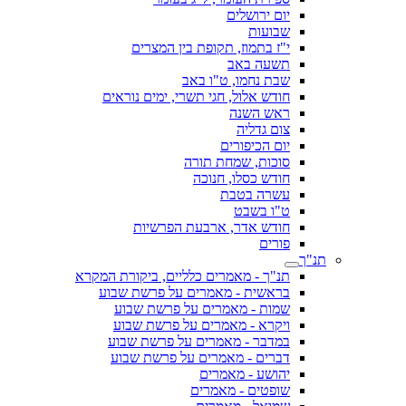
יום ירושלים
שבועות
י"ז בתמוז, תקופת בין המצרים
תשעה באב
שבת נחמו, ט"ו באב
חודש אלול, חגי תשרי, ימים נוראים
ראש השנה
צום גדליה
יום הכיפורים
סוכות, שמחת תורה
חודש כסלו, חנוכה
עשרה בטבת
ט"ו בשבט
חודש אדר, ארבעת הפרשיות
פורים
תנ"ך
תנ"ך - מאמרים כלליים, ביקורת המקרא
בראשית - מאמרים על פרשת שבוע
שמות - מאמרים על פרשת שבוע
ויקרא - מאמרים על פרשת שבוע
במדבר - מאמרים על פרשת שבוע
דברים - מאמרים על פרשת שבוע
יהושע - מאמרים
שופטים - מאמרים