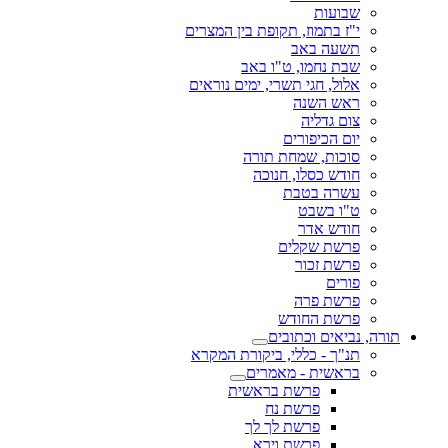
שבועות
י"ז בתמוז, תקופת בין המצרים
תשעה באב
שבת נחמו, ט"ו באב
אלול, חגי תשרי, ימים נוראים
ראש השנה
צום גדליה
יום הכיפורים
סוכות, שמחת תורה
חודש כסלו, חנוכה
עשרה בטבת
ט"ו בשבט
חודש אדר
פרשת שקלים
פרשת זכור
פורים
פרשת פרה
פרשת החודש
תורה, נביאים וכתובים
תנ"ך - כללי, ביקורת המקרא
בראשית - מאמרים
פרשת בראשית
פרשת נח
פרשת לך לך
פרשת וירא