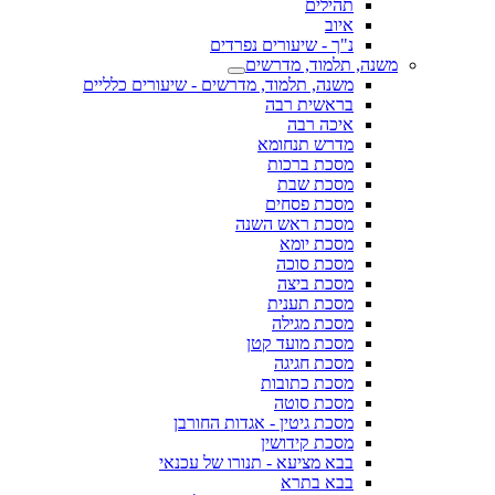
תהילים
איוב
נ"ך - שיעורים נפרדים
משנה, תלמוד, מדרשים
משנה, תלמוד, מדרשים - שיעורים כלליים
בראשית רבה
איכה רבה
מדרש תנחומא
מסכת ברכות
מסכת שבת
מסכת פסחים
מסכת ראש השנה
מסכת יומא
מסכת סוכה
מסכת ביצה
מסכת תענית
מסכת מגילה
מסכת מועד קטן
מסכת חגיגה
מסכת כתובות
מסכת סוטה
מסכת גיטין - אגדות החורבן
מסכת קידושין
בבא מציעא - תנורו של עכנאי
בבא בתרא