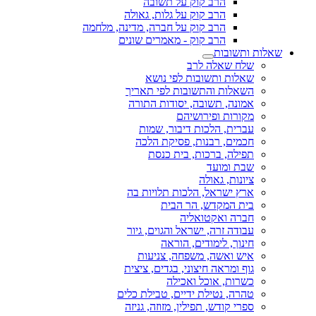
הרב קוק על תשובה
הרב קוק על גלות, גאולה
הרב קוק על חברה, מדינה, מלחמה
הרב קוק - מאמרים שונים
שאלות ותשובות
שלח שאלה לרב
שאלות ותשובות לפי נושא
השאלות והתשובות לפי תאריך
אמונה, תשובה, יסודות התורה
מקורות ופירושיהם
עברית, הלכות דיבור, שמות
חכמים, רבנות, פסיקת הלכה
תפילה, ברכות, בית כנסת
שבת ומועד
ציונות, גאולה
ארץ ישראל, הלכות תלויות בה
בית המקדש, הר הבית
חברה ואקטואליה
עבודה זרה, ישראל והגוים, גיור
חינוך, לימודים, הוראה
איש ואשה, משפחה, צניעות
גוף ומראה חיצוני, בגדים, ציצית
כשרות, אוכל ואכילה
טהרה, נטילת ידיים, טבילת כלים
ספרי קודש, תפילין, מזוזה, גניזה