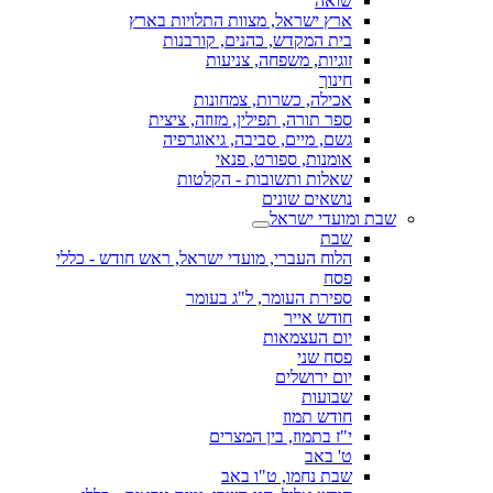
שואה
ארץ ישראל, מצוות התלויות בארץ
בית המקדש, כהנים, קורבנות
זוגיות, משפחה, צניעות
חינוך
אכילה, כשרות, צמחונות
ספר תורה, תפילין, מזוזה, ציצית
גשם, מיים, סביבה, גיאוגרפיה
אומנות, ספורט, פנאי
שאלות ותשובות - הקלטות
נושאים שונים
שבת ומועדי ישראל
שבת
הלוח העברי, מועדי ישראל, ראש חודש - כללי
פסח
ספירת העומר, ל"ג בעומר
חודש אייר
יום העצמאות
פסח שני
יום ירושלים
שבועות
חודש תמוז
י"ז בתמוז, בין המצרים
ט' באב
שבת נחמו, ט"ו באב