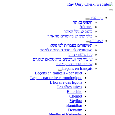
דף הבית
חיפוש באתר
עזור לנו!
כתוב למנהל האתר
כללי שימוש בחומרים מהאתר
שיעורים
השיעורים בעברית לפי נושא
השיעורים לפי סדר הוספתם לאתר
לוח שיעורי הרב
שיעור יומי ועדכונים בוואטסאפ וטלגרם
שיעורי הרב במכון מאיר
Leçons en français
Leçons en français - par sujet
Leçons par ordre chronologique
L'horaire des leçons
Les fêtes juives
Berechite
Chemot
Vayikra
Bamidbar
Devarim
Neviim et Ketouvim