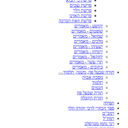
פרשת כי תבוא
פרשת נצבים
פרשת וילך
פרשת האזינו
פרשת וזאת הברכה
יהושע - מאמרים
שופטים - מאמרים
שמואל - מאמרים
מלכים - מאמרים
ישעיהו - מאמרים
ירמיהו - מאמרים
יחזקאל - מאמרים
תרי עשר - מאמרים
כתובים - מאמרים
תורה שבעל פה, משנה, תלמוד
מסכת אבות
תלמוד
חכמים
תורה שבעל פה
תורת הקבלה
תפילה
ספר הכוזרי לרבי יהודה הלוי
רמב"ם
רמח"ל
רבי נחמן מברסלב