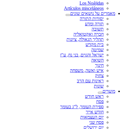
Los Noájidas
Artículos misceláneos
מאמרים על נושאים שונים
יסודות התורה
תורה ומדע
תשובה
חברה ואקטואליה
תהליך הגאולה, ציונות
בית מקדש
שמיטה
ישראל והגוים, בני נח, ע"ז
השואה
חינוך
איש ואשה, משפחה
צחוק
ראינות עם הרב
שונות
מועדים
ראש חודש
פסח
ספירת העומר, ל"ג בעומר
חודש אייר
יום העצמאות
פסח שני
יום ירושלים