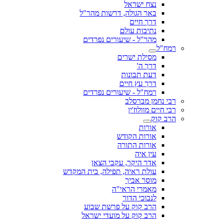
נצח ישראל
באר הגולה, דרשות מהר"ל
דרך חיים
נתיבות עולם
מהר"ל - שיעורים נפרדים
רמח"ל
מסילת ישרים
דרך ה'
דעת תבונות
דרך עץ חיים
רמח"ל - שיעורים נפרדים
רבי נחמן מברסלב
רבי חיים מוולוז'ין
הרב קוק
אורות
אורות הקודש
אורות התורה
עין איה
אדר היקר, עקבי הצאן
עולת ראיה, תפילה, בית המקדש
מוסר אביך
מאמרי הראי"ה
לנבוכי הדור
הרב קוק על פרשת שבוע
הרב קוק על מועדי ישראל