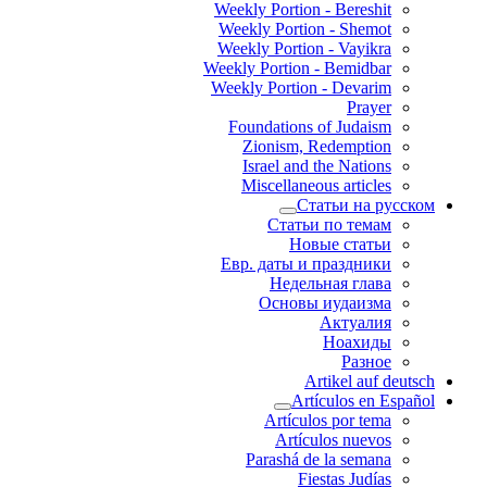
Weekly Portion - Bereshit
Weekly Portion - Shemot
Weekly Portion - Vayikra
Weekly Portion - Bemidbar
Weekly Portion - Devarim
Prayer
Foundations of Judaism
Zionism, Redemption
Israel and the Nations
Miscellaneous articles
Статьи на русском
Статьи по темам
Новые статьи
Евр. даты и праздники
Недельная глава
Основы иудаизма
Актуалия
Ноахиды
Разное
Artikel auf deutsch
Artículos en Español
Artículos por tema
Artículos nuevos
Parashá de la semana
Fiestas Judías