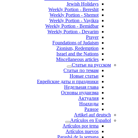
Jewish Holidays
Weekly Portion - Bereshit
Weekly Portion - Shemot
Weekly Portion - Vayikra
Weekly Portion - Bemidbar
Weekly Portion - Devarim
Prayer
Foundations of Judaism
Zionism, Redemption
Israel and the Nations
Miscellaneous articles
Статьи на русском
Статьи по темам
Новые статьи
Еврейские даты и праздники
Недельная глава
Основы иудаизма
Актуалия
Ноахиды
Разное
Artikel auf deutsch
Artículos en Español
Artículos por tema
Artículos nuevos
Parashá de la semana