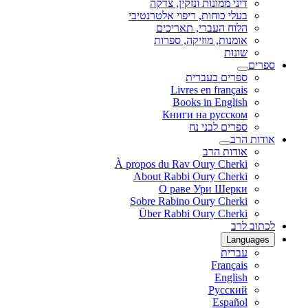
דיני ממונות ונזקין, צדקה
בעלי כוחות, ריפוי אלטרנטיבי
הלוח העברי, תאריכים
אומנות, מוזיקה, ספרות
שונות
ספרים
ספרים בעברית
Livres en français
Books in English
Книги на русском
ספרים לבני נח
אודות הרב
אודות הרב
À propos du Rav Oury Cherki
About Rabbi Oury Cherki
О раве Ури Шерки
Sobre Rabino Oury Cherki
Über Rabbi Oury Cherki
לכתוב לרב
Languages
עברית
Français
English
Русский
Español