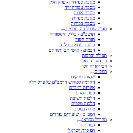
מסכת סנהדרין - פרק חלק
מסכת עבודה זרה
מסכת אבות
מסכת מנחות
מסכת בכורות
תורה שבעל פה, חכמים
תושב"ע - כללי, היסטוריה
תורת הסוד
רבנות, פסיקת הלכה
חכמים - אישיותם ותורתם
תפילה וברכות
רב סעדיה גאון
רבי יהודה הלוי
רמב"ם
שמונה פרקים
הקדמה לפירוש הרמב"ם על פרק חלק
איגרות רמב"ם
ספר המדע
הלכות תשובה
הלכות מלכים
מורה נבוכים
רמב"ם - שיעורים נפרדים
מהר"ל מפראג
גבורות ה'
תפארת ישראל