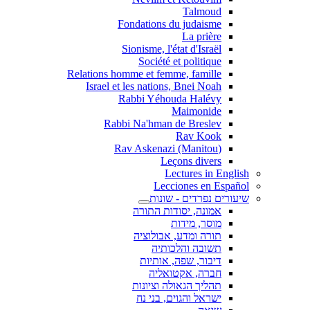
Talmoud
Fondations du judaisme
La prière
Sionisme, l'état d'Israël
Société et politique
Relations homme et femme, famille
Israel et les nations, Bnei Noah
Rabbi Yéhouda Halévy
Maimonide
Rabbi Na'hman de Breslev
Rav Kook
(Rav Askenazi (Manitou
Leçons divers
Lectures in English
Lecciones en Español
שיעורים נפרדים - שונות
אמונה, יסודות התורה
מוסר, מידות
תורה ומדע, אבולוציה
תשובה והלכותיה
דיבור, שפה, אותיות
חברה, אקטואליה
תהליך הגאולה וציונות
ישראל והגוים, בני נח