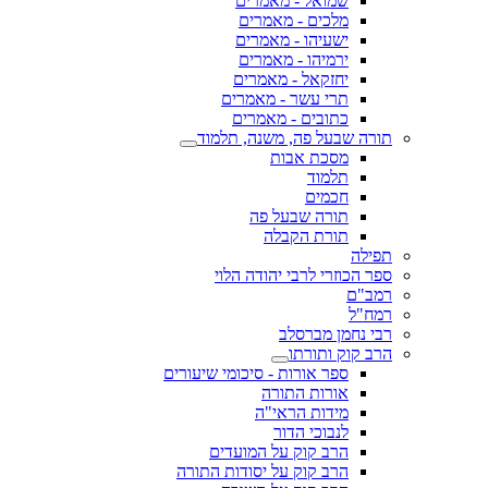
שמואל - מאמרים
מלכים - מאמרים
ישעיהו - מאמרים
ירמיהו - מאמרים
יחזקאל - מאמרים
תרי עשר - מאמרים
כתובים - מאמרים
תורה שבעל פה, משנה, תלמוד
מסכת אבות
תלמוד
חכמים
תורה שבעל פה
תורת הקבלה
תפילה
ספר הכוזרי לרבי יהודה הלוי
רמב"ם
רמח"ל
רבי נחמן מברסלב
הרב קוק ותורתו
ספר אורות - סיכומי שיעורים
אורות התורה
מידות הראי"ה
לנבוכי הדור
הרב קוק על המועדים
הרב קוק על יסודות התורה