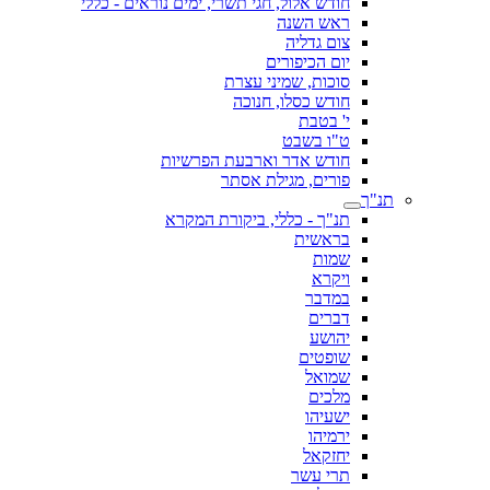
חודש אלול, חגי תשרי, ימים נוראים - כללי
ראש השנה
צום גדליה
יום הכיפורים
סוכות, שמיני עצרת
חודש כסלו, חנוכה
י' בטבת
ט"ו בשבט
חודש אדר וארבעת הפרשיות
פורים, מגילת אסתר
תנ"ך
תנ"ך - כללי, ביקורת המקרא
בראשית
שמות
ויקרא
במדבר
דברים
יהושע
שופטים
שמואל
מלכים
ישעיהו
ירמיהו
יחזקאל
תרי עשר