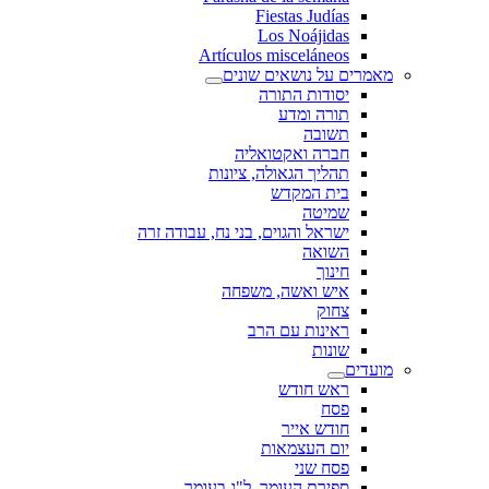
Fiestas Judías
Los Noájidas
Artículos misceláneos
מאמרים על נושאים שונים
יסודות התורה
תורה ומדע
תשובה
חברה ואקטואליה
תהליך הגאולה, ציונות
בית המקדש
שמיטה
ישראל והגוים, בני נח, עבודה זרה
השואה
חינוך
איש ואשה, משפחה
צחוק
ראינות עם הרב
שונות
מועדים
ראש חודש
פסח
חודש אייר
יום העצמאות
פסח שני
ספירת העומר, ל"ג בעומר