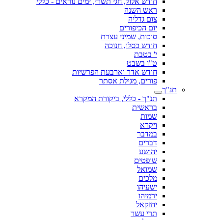
חודש אלול, חגי תשרי, ימים נוראים - כללי
ראש השנה
צום גדליה
יום הכיפורים
סוכות, שמיני עצרת
חודש כסלו, חנוכה
י' בטבת
ט"ו בשבט
חודש אדר וארבעת הפרשיות
פורים, מגילת אסתר
תנ"ך
תנ"ך - כללי, ביקורת המקרא
בראשית
שמות
ויקרא
במדבר
דברים
יהושע
שופטים
שמואל
מלכים
ישעיהו
ירמיהו
יחזקאל
תרי עשר