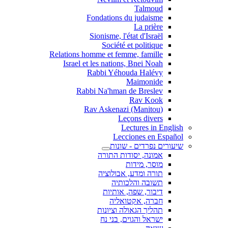
Talmoud
Fondations du judaisme
La prière
Sionisme, l'état d'Israël
Société et politique
Relations homme et femme, famille
Israel et les nations, Bnei Noah
Rabbi Yéhouda Halévy
Maimonide
Rabbi Na'hman de Breslev
Rav Kook
(Rav Askenazi (Manitou
Leçons divers
Lectures in English
Lecciones en Español
שיעורים נפרדים - שונות
אמונה, יסודות התורה
מוסר, מידות
תורה ומדע, אבולוציה
תשובה והלכותיה
דיבור, שפה, אותיות
חברה, אקטואליה
תהליך הגאולה וציונות
ישראל והגוים, בני נח