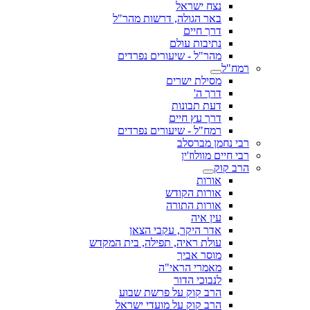
נצח ישראל
באר הגולה, דרשות מהר"ל
דרך חיים
נתיבות עולם
מהר"ל - שיעורים נפרדים
רמח"ל
מסילת ישרים
דרך ה'
דעת תבונות
דרך עץ חיים
רמח"ל - שיעורים נפרדים
רבי נחמן מברסלב
רבי חיים מוולוז'ין
הרב קוק
אורות
אורות הקודש
אורות התורה
עין איה
אדר היקר, עקבי הצאן
עולת ראיה, תפילה, בית המקדש
מוסר אביך
מאמרי הראי"ה
לנבוכי הדור
הרב קוק על פרשת שבוע
הרב קוק על מועדי ישראל