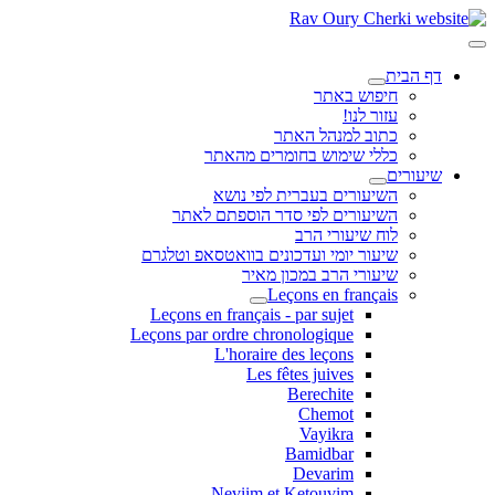
דף הבית
חיפוש באתר
עזור לנו!
כתוב למנהל האתר
כללי שימוש בחומרים מהאתר
שיעורים
השיעורים בעברית לפי נושא
השיעורים לפי סדר הוספתם לאתר
לוח שיעורי הרב
שיעור יומי ועדכונים בוואטסאפ וטלגרם
שיעורי הרב במכון מאיר
Leçons en français
Leçons en français - par sujet
Leçons par ordre chronologique
L'horaire des leçons
Les fêtes juives
Berechite
Chemot
Vayikra
Bamidbar
Devarim
Neviim et Ketouvim