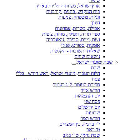
שואה
ארץ ישראל, מצוות התלויות בארץ
בית המקדש, כהנים, קורבנות
זוגיות, משפחה, צניעות
חינוך
אכילה, כשרות, צמחונות
ספר תורה, תפילין, מזוזה, ציצית
גשם, מיים, סביבה, גיאוגרפיה
אומנות, ספורט, פנאי
שאלות ותשובות - הקלטות
נושאים שונים
שבת ומועדי ישראל
שבת
הלוח העברי, מועדי ישראל, ראש חודש - כללי
פסח
ספירת העומר, ל"ג בעומר
חודש אייר
יום העצמאות
פסח שני
יום ירושלים
שבועות
חודש תמוז
י"ז בתמוז, בין המצרים
ט' באב
שבת נחמו, ט"ו באב