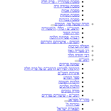
מסכת סנהדרין - פרק חלק
מסכת עבודה זרה
מסכת אבות
מסכת מנחות
מסכת בכורות
תורה שבעל פה, חכמים
תושב"ע - כללי, היסטוריה
תורת הסוד
רבנות, פסיקת הלכה
חכמים - אישיותם ותורתם
תפילה וברכות
רב סעדיה גאון
רבי יהודה הלוי
רמב"ם
שמונה פרקים
הקדמה לפירוש הרמב"ם על פרק חלק
איגרות רמב"ם
ספר המדע
הלכות תשובה
הלכות מלכים
מורה נבוכים
רמב"ם - שיעורים נפרדים
מהר"ל מפראג
גבורות ה'
תפארת ישראל