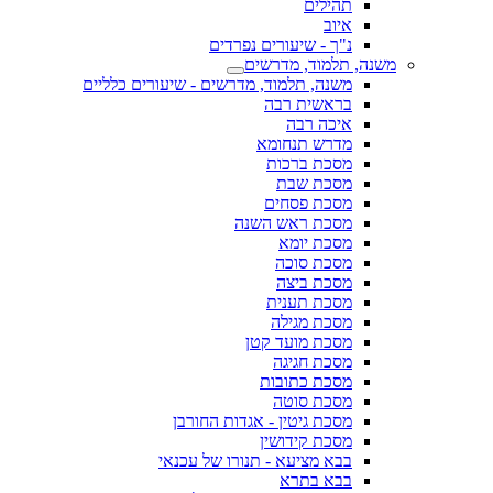
תהילים
איוב
נ"ך - שיעורים נפרדים
משנה, תלמוד, מדרשים
משנה, תלמוד, מדרשים - שיעורים כלליים
בראשית רבה
איכה רבה
מדרש תנחומא
מסכת ברכות
מסכת שבת
מסכת פסחים
מסכת ראש השנה
מסכת יומא
מסכת סוכה
מסכת ביצה
מסכת תענית
מסכת מגילה
מסכת מועד קטן
מסכת חגיגה
מסכת כתובות
מסכת סוטה
מסכת גיטין - אגדות החורבן
מסכת קידושין
בבא מציעא - תנורו של עכנאי
בבא בתרא