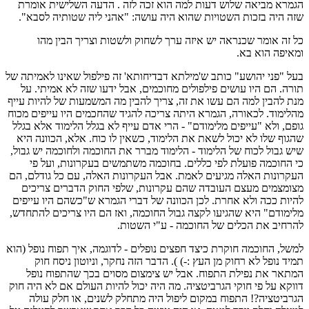
הגמרא מביאה שלוש דעות למה הוא זכה לזה . הדעה השלישית אומרת
שזה היה בזכות השטויות שהוא היה עושה: "אהני ליה שטותיה לסבא".
כל זה אומר שכנראה יש איזה ערך לשחוק ולשטות וצריך הבין מהו
ומאיפה הוא בא.
בעל "פני יהושע" כותב ש'מילתא דבדיחותא' זה פילפול שאינו לאמיתה של
תורה. הם היו עושים פילפולים מחוכמים, אבל ידעו שזה לא אמיתי. על
מנת להבין למה הם עשו את זה, צריך להבין מה המשמעות של להיות עייף
מהלימוד. לכאורה, הגמרא היתה צריכה להגיד שהחכמים היו עייפים מכוח
גופם, ולא "עייפים מלימודם" - הרי אדם עייף לא בגלל הלימוד אלא בגלל
שהגוף שלו לא יכול לשאת את הלימוד, כשאין לו כוח. אלא, הכוונה היא
שיש גבול לכוח של הלימוד - הלימוד מברר את החוכמה ולחוכמה יש גבול,
כי החוכמה פועלת לפי כללים. בחוכמה משתמשים בעקרונות, ועל פי
העקרונות האלה מגיעים לאמת. אבל העקרונות האלה, עם כל גודלם, הם
מצומצמים מעצם העובדה שהם עקרונות, שלפי החוק הדברים צריכים
להיות ככה ולא אחרת. לכן הכוונה של דברי הגמרא ש"כשהם היו עייפים
מלימודם" היא שהגיעו לקצה גבול החוכמה, ואז הם היו צריכים להתחדש,
להרחיב את הכלים של החוכמה - ע"י השטות.
למשל, החוכמה חוקרת כיצד חפצים נופלים - לדוגמה, איך תפוח נופל (הוא
תמיד נופל לא רחוק מן העץ :-) ). הדבר הזה נחקר, וניוטון ניסח חוק
המתאר את נפילת התפוח. אבל יש צימצום מסוים בכך שהתפוח נופל
דווקא על פי חוקי הגרביטציה. מה היה יכול להיות העולם אם לא היה חוק
הגרביטציה?! התפוח במקום ליפול היה מתחלק לשנים, או חלק עולה