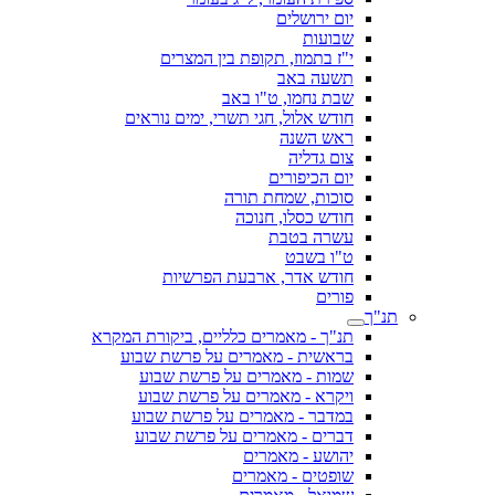
יום ירושלים
שבועות
י"ז בתמוז, תקופת בין המצרים
תשעה באב
שבת נחמו, ט"ו באב
חודש אלול, חגי תשרי, ימים נוראים
ראש השנה
צום גדליה
יום הכיפורים
סוכות, שמחת תורה
חודש כסלו, חנוכה
עשרה בטבת
ט"ו בשבט
חודש אדר, ארבעת הפרשיות
פורים
תנ"ך
תנ"ך - מאמרים כלליים, ביקורת המקרא
בראשית - מאמרים על פרשת שבוע
שמות - מאמרים על פרשת שבוע
ויקרא - מאמרים על פרשת שבוע
במדבר - מאמרים על פרשת שבוע
דברים - מאמרים על פרשת שבוע
יהושע - מאמרים
שופטים - מאמרים