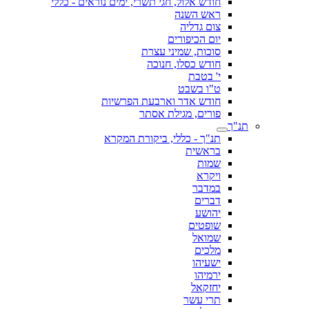
חודש אלול, חגי תשרי, ימים נוראים - כללי
ראש השנה
צום גדליה
יום הכיפורים
סוכות, שמיני עצרת
חודש כסלו, חנוכה
י' בטבת
ט"ו בשבט
חודש אדר וארבעת הפרשיות
פורים, מגילת אסתר
תנ"ך
תנ"ך - כללי, ביקורת המקרא
בראשית
שמות
ויקרא
במדבר
דברים
יהושע
שופטים
שמואל
מלכים
ישעיהו
ירמיהו
יחזקאל
תרי עשר