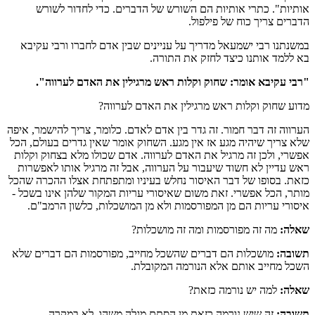
אותיות". כתרי אותיות הם השורש של הדברים. כדי לחדור לשורש
הדברים צריך כוח של פילפול.
במשנתנו רבי ישמעאל מדריך על עניינים שבין אדם לחברו ורבי עקיבא
בא ללמד אותנו כיצד לחזק את התורה.
"רבי עקיבא אומר: שחוק וקלות ראש מרגילין את האדם לערווה".
מדוע
שחוק וקלות ראש מרגילין את האדם לערווה?
הערווה זה דבר חמור. זה גדר בין אדם לאדם. כלומר, צריך להישמר, איפה
שלא צריך שיהיה מגע אז אין מגע. השחוק אומר שאין גדרים בעולם, הכל
אפשרי, ולכן זה מרגיל את האדם לערווה. אדם שכולו מלא בצחוק וקלות
ראש עדיין לא חשוד שיעבור על הערווה, אבל זה מרגיל אותו לאפשרות
כזאת. בסופו של דבר האיסור נחלש בעיניו ומתפתחת אצלו ההכרה שהכל
מותר, הכל אפשרי. זאת משום שאיסורי עריות המקור שלהן אינו בשכל -
איסורי עריות הם מן המפורסמות ולא מן המושכלות, כלשון הרמב"ם.
שאלה:
מה זה מפורסמות ומה זה מושכלות?
תשובה:
מושכלות הם דברים שהשכל מחייב, מפורסמות הם דברים שלא
השכל מחייב אותם אלא הנורמה המקובלת.
שאלה:
למה יש נורמה כזאת?
תשובה:
זה שיש נורמה כזאת מן הסתם מגלה משהו. לא במקרה