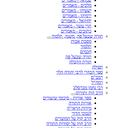
שמואל - מאמרים
מלכים - מאמרים
ישעיהו - מאמרים
ירמיהו - מאמרים
יחזקאל - מאמרים
תרי עשר - מאמרים
כתובים - מאמרים
תורה שבעל פה, משנה, תלמוד
מסכת אבות
תלמוד
חכמים
תורה שבעל פה
תורת הקבלה
תפילה
ספר הכוזרי לרבי יהודה הלוי
רמב"ם
רמח"ל
רבי נחמן מברסלב
הרב קוק ותורתו
ספר אורות - סיכומי שיעורים
אורות התורה
מידות הראי"ה
לנבוכי הדור
הרב קוק על המועדים
הרב קוק על יסודות התורה