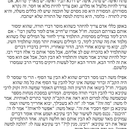
פתח ואיפה יש פתח, איפה יש דרגא תביר ואיפה יש מאריך טרחא, אם
צריך להיות מלעיל או מלרע, ואם צריך להיות מלא או חסר. זה נקרא
מסורות). המסורת היא סוג מסוים של חוכמה שיש לה כללים משלה, והיא
סייג לתורה - כלומר, היא גורמת לנוסח של התורה שלא ישתכח.
באופן כללי אדם צריך להיזהר כשהוא מוסר דברי תורה, שהוא ימסור
אותם בצורתם הנכונה. חז"ל אמרו ש"חייב אדם לומר בלשון רבו" - אם
הרב לימד במילים מסוימות, התלמיד צריך לחזור על המילים שלו כשהוא
מלמד את מה שהרב לימד, כי המילים נושאות יותר ממה שתלמיד השיג.
לכן, יבוא מי שיבוא אחרי הרב, הדור שאחריו, וידייק בדבריו דברים
שהתלמיד לא בהכרח שם לב אליהם, אבל מסר אותם כי אלה דברי רבו.
יכול להיות שהרב אמר משהו והתלמיד לא הבין הכל, אבל אם הוא מסר
את זה לדור הבא, והדור הבא יוכל לעשות דיוקים מדברי הרב שנמסרו
כלשונם.
אפילו משה רבנו מסר דברים שהוא לא הבין עד הסוף - הרי מי שמסר לו
היה הקב"ה וברור שמשה אינו יכול להבין עד הסוף את כל מה שהוא
מעביר. חז"ל ביטאו את הרעיון הזה במדרש האומר שמשה היה זקוק לרבי
עקיבא כדי להבין דברי תורה מסוימים. המדרש במסכת מנחות מספר
שכשמשה עלה למרום הוא ראה את הקב"ה קושר כתרים לאותיות. אמר
לו משה: "מה זה?" אמר לו: "זה לא בשבילך, יבוא אחרייך מישהו ושמו
עקיבא בן יוסף ויסביר את זה". שאל משה: "אפשר לראות?" אמר לו ה':
"היכנס". נכנס משה לשיעור של רבי עקיבא ושמע אותו אומר דברים
עמוקים מאד שמשה לא הבין אותם ואז חלשה דעתו. אחד התלמידים
שאל את רבי עקיבא: "רבינו, מנין לך?" רבי עקיבא ענה לו: "הלכה למשה