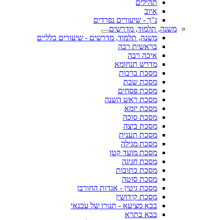
תהילים
איוב
נ"ך - שיעורים נפרדים
משנה, תלמוד, מדרשים
משנה, תלמוד, מדרשים - שיעורים כלליים
בראשית רבה
איכה רבה
מדרש תנחומא
מסכת ברכות
מסכת שבת
מסכת פסחים
מסכת ראש השנה
מסכת יומא
מסכת סוכה
מסכת ביצה
מסכת תענית
מסכת מגילה
מסכת מועד קטן
מסכת חגיגה
מסכת כתובות
מסכת סוטה
מסכת גיטין - אגדות החורבן
מסכת קידושין
בבא מציעא - תנורו של עכנאי
בבא בתרא