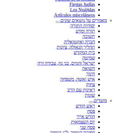
Fiestas Judías
Los Noájidas
Artículos misceláneos
מאמרים על נושאים שונים
יסודות התורה
תורה ומדע
תשובה
חברה ואקטואליה
תהליך הגאולה, ציונות
בית המקדש
שמיטה
ישראל והגוים, בני נח, עבודה זרה
השואה
חינוך
איש ואשה, משפחה
צחוק
ראינות עם הרב
שונות
מועדים
ראש חודש
פסח
חודש אייר
יום העצמאות
פסח שני
ספירת העומר, ל"ג בעומר