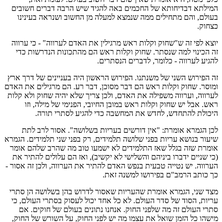
המילתא דבדיחותא של החכמים באה להגיד שיש הרבה דברים חשובים
בעולם, והם מתחילים ממה שנמצא למעלה מן החשוב ושנראה בעינינו
כצחוק.
יוצא לפי זה ש"שחוק וקלות ראש מרגילין את האדם לערווה" - כי ערווה
זה הכינוי למה שנסתר. שחוק וקלות ראש הם מהתכונות הנדרשות כדי
להגיע לערווה - כלומר, לדברים הנסתרים.
זה הפירוש השני של משנתנו. הפירוש הראשון היה בעניינים של דרך ארץ
ומוסר. שחוק וקלות ראש הם דבר מסוכן, דבר רע. הם מרגילים את האדם
לערווה, וערווה משפילה את האדם, ולכן צריך שלא יהיה שחוק ולא קלות
ראש. אבל יש שחוק וקלות ראש במובן החיובי, הפנימי של מילה, וזו
היכולת להתחדש, לחדש את המחשבה כדי להגיע לסתרי תורה.
לכן הגמרא אומרת: "אין דורשים בעריות בשלושה". אסור לרב לתת
שיעור בנושא עריות בפני שלושה תלמידים, רק בפני שני תלמידים. הגמרא
אומרת שזה בגלל שאז התלמידים לא ישמעו טוב מה שהרב שלהם אומר
(כי שניים ידברו ביניהם והשלישי לא יקשיב), ואז הם עלולים להתיר את
הערווה. יש נטייה טבעית בנפש האדם להתיר את הערווה, ולכן זה אסור -
כך כותב הרמב"ם בפירושו למשנה זאת.
מצד שני, הגמרא אומרת שהעריות שאסור לדרוש בהן בשלושה הן סתרי
עריות, הסוד של סדר העולם. לא כל אחד יכול לעסוק בסתרי העולם, כי
סתרי העולם זה מה שלפני החוק. אנחנו נתונים בעולם של חוקים. אם
מישהו כל הזמן שואל את עצמו מה יש לפני החוק, על השורש של החוק,