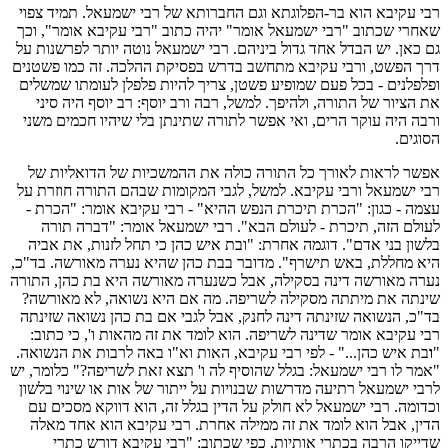
רבי עקיבא הוא בר-הפלוגתא וגם החברותא של רבי ישמעאל. תמיד צפוי
שאחרי שכתוב "רבי ישמעאל אומר" יהיה כתוב "רבי עקיבא אומר", וכך
גם כאן. יש הבדל אחד גדול ביניהם. רבי ישמעאל נוטה יותר לפרשנות על
דרך הפשט, ורבי עקיבא מתחשב בדרש בפסיקת ההלכה. זה כמו פשטנים
ופלפלנים - בכל פעם שמופיע פשטן, צריך להיות פלפלן לעומתו שמשלים
את הציור של התורה, ולהיפך. למשל, רבה ורב יוסף: רב יוסף היה סיני
ורבה היה עוקר הרים, ואי אפשר לתורה שתינתן בלי שיהיו חכמים משני
הסוגים.
אפשר לראות לאורך כל התורה כולה את ההמשכיות של הדואליות של
רבי ישמעאל ורבי עקיבא. למשל, לגבי המקומות שבהם התורה חוזרת על
עצמה - כגון: "הכרת תיכרת הנפש ההיא" - רבי עקיבא אומר: "הכרת -
לעולם הזה, תיכרת - לעולם הבא". רבי ישמעאל אומר: "דברה תורה
בלשון בני אדם". דוגמה אחרת: "ובת איש כהן כי תחל לזנות, את אביה
היא מחללת, באש תישרף". מדובר בבת כהן שהיא נערה מאורשה. בד"כ,
נערה מאורשה דינה בסקילה, אבל כשנערה מאורשה היא בת כהן, התורה
שינתה את מיתתה מסקילה לשריפה. מה אם היא נשואה, לא מאורשה?
בד"כ, הנשואה שזינתה דינה לחנק, אבל לגבי אם בת כהן נשואה שזינתה
רבי עקיבא אומר שדינה לשריפה. הוא לומד את זה מהאות ו', כי כתוב:
"
ו
בת איש כהן..." - לפי רבי עקיבא, האות וא"ו באה לרבות את הנשואה.
"אמר לו רבי ישמעאל: בגלל שהוסיף לה ו' תצא זאת לשריפה?" כלומר, יש
לרבי ישמעאל רתיעה מדרשות שבנויות על ייתור של אות או שינוי בלשון
וכדומה. רבי ישמעאל לא חולק על הדין בגלל זה, הוא דווקא מסכים עם
הדין, אבל הוא לומד את זה ממילה אחרת. רבי עקיבא הוא אחד מאלה
שדייקו הרבה בכתרי אותיות, כפי שכתוב: "רבי עקיבא דורש כתרי