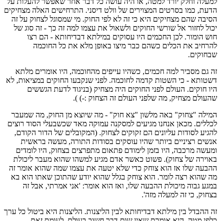
למעלה וחלק יורד למטה, או היה עושה כל דבר אחר שאפשר להעלות על
הדעת, כמו בסרטים המצוירים של וולט דיסני. התרחישים האלה מצחיקים
הסיבה שהם מצחיקים היא כי זה לא לפי החוק. מי שמסוגל לצחוק על זה
יכול לחזור אל שורשי החוקים ולשאול את עצמו למה זה כך - זה סוג של
חוש הומור. לכן החכמים היו עסוקים במילתא דבדיחותא - הם רצו
להרחיב את הכלים כשהם כבר מיצו באופן מלא את כל החוכמה
שבחוקים.
זה גם מסביר למה חכמים, כשהיו עייפים מהחוכמה, היו אומרים מלתא
דשטותא - כי השטות קדמה לחוכמה. לפני שנקבעו החוקים במציאות, לא
היו חוקים. העולם לפני החוקים היה מצחיק (בניגוד לדעת הגששים
שהעולם מצחיק, מה שלפני העולם זה הצחוק :-) ).
המילה "צחוק" באה מלשון "צא חוק" - מה שיוצא מן החוק, מה שמעבר
לכללים. מכאן אנחנו מגיעים למסקנה עמוקה מאד שכשבעלי הסוד רוצים
להגיע לסודות עליונים הם זקוקים לצחוק. (המקובלים של הדור הקודם,
אנשים רציניים ביותר שהיו עוסקים בסודות התורה, מעשה בראשית
ומעשה מרכבה, היו בזמן לימודם פתאום מתפרצים בצחוק, היו לומדים
באוירה של צחוק). פשוט כאשר אדם מגיע למשהו שהוא מעבר ליכולת
ההבעה שלו אז הוא צוחק כדי שלא יטעה את עצמו שמה שהוא אומר זה
מה שהוא רצה לומר. הוא צוחק בגלל שהוא יודע שהתוכן שאתו הוא בא
במגע גבוה מיכולת ההבעה שלו, ואז הוא אומר: 'אני אמרתי, אבל זה
בצחוק, כי זה למעלה מזה'.
זה ההבדל בין מילתא דבדיחותא לבין הליצנות. הליצנות היא ביטול כל ערך
כלפי מטה, היא אומרת שאין שום דבר חשוב בעולם. לעומת זאת,