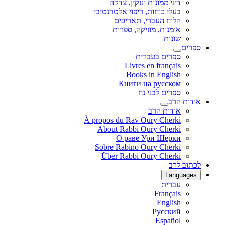
דיני ממונות ונזקין, צדקה
בעלי כוחות, ריפוי אלטרנטיבי
הלוח העברי, תאריכים
אומנות, מוזיקה, ספרות
שונות
ספרים
ספרים בעברית
Livres en français
Books in English
Книги на русском
ספרים לבני נח
אודות הרב
אודות הרב
À propos du Rav Oury Cherki
About Rabbi Oury Cherki
О раве Ури Шерки
Sobre Rabino Oury Cherki
Über Rabbi Oury Cherki
לכתוב לרב
Languages
עברית
Français
English
Русский
Español