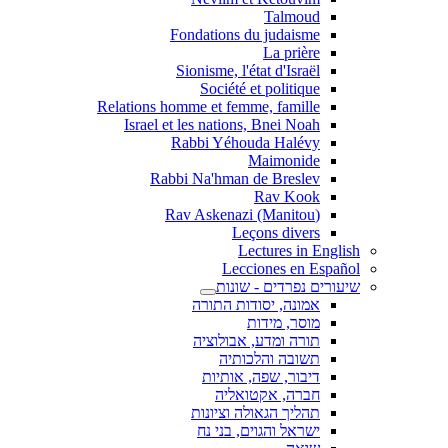
Talmoud
Fondations du judaisme
La prière
Sionisme, l'état d'Israël
Société et politique
Relations homme et femme, famille
Israel et les nations, Bnei Noah
Rabbi Yéhouda Halévy
Maimonide
Rabbi Na'hman de Breslev
Rav Kook
(Rav Askenazi (Manitou
Leçons divers
Lectures in English
Lecciones en Español
שיעורים נפרדים - שונות
אמונה, יסודות התורה
מוסר, מידות
תורה ומדע, אבולוציה
תשובה והלכותיה
דיבור, שפה, אותיות
חברה, אקטואליה
תהליך הגאולה וציונות
ישראל והגוים, בני נח