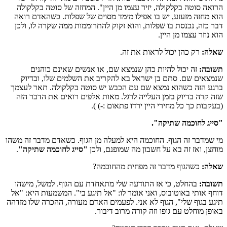
הרואה סוטה בקלקולה, יזיר עצמו מן היין". המחזה של סוטה בקלקולה
הוא מחזה מזעזע, יש בו אפילו מימד מסוים של שפלות. כשהאדם רואה
דבר כזה, נכנסת בו שפלות, והוא זקוק להתרוממות ממה שקרה לו, ולכן
הוא נוזר עצמו מן היין.
שאלה:
רק כהן יכול לראות את זה.
תשובה:
זה יכול להיות כהן שנמצא שם, או אנשים שאינם כוהנים
שנמצאים שם. סתם בן ישראל בא להקריב את השלמים שלו, ובדיוק
ברגע הזה כשהוא נמצא שם עם הכבש יש סוטה בקלקולה. תאר לעצמך
שזה קרה בדיוק בזמן העלייה לרגל. מאות אלפים רואים את הדבר הזה
(בעקבות כך כל מחירי היין ירדו פתאום :-) ).
"סייג לחוכמה שתיקה".
מי שמדבר זה הגוף. החוכמה היא למעלה מן הגוף. כשאדם מדבר זה משהו
מוחצן, ואז זה בא על חשבון מה שמופנם, ולכן
"סייג לחוכמה שתיקה"
.
שאלה:
כשהגוף מדבר זה מפחית מהחוכמה?
תשובה:
בהחלט, כי אז התודעה שלי מתאחדת עם הגוף. למשל, מישהו
דוחף אותי באוטובוס, ואני אומר לו: "אל תיגע בי". המשמעות היא: "אל
תיגע בגוף שלי", הגוף לא אני. לפעמים האדם מעורה, ההכרה שלו מזדהה
באופן מוחלט עם גופו וזה קורה מרוב דיבור.