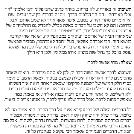
תשובה:
זה באורחה, לא ברחוב. בזוהר כתוב שרבי פלוני ורבי אלמוני "הוו
אזלי באורחה". הם היו הולכים בדרך. מה זה בדרך? בין שתי ערים. שם
היו אומרים סתרי תורה, בטבע, איפה שאף אחד לא שמע אותם. אבל
ברחוב?! הם לא חשבו על דברים כאלה בכלל. להבדיל גם התלמידים של
אריסטו נקראים "מהלכים", "פריפטטים". הם היו מהלכים בגינה
שמאחורי הבית של אריסטו ועוסקים במטאפיזיקה. יש איזושהי קירבה
בנושא הזה. רבי אברהם אזולאי, בעל "חסד לאברהם", מסביר שכאשר
האדם אומר סתרי תורה, ההפרש בין יכולת הקיבול שלו לבין מה שהוא
עוסק בו כל כך גדול שזה מוציא אותו ממקומו, ולכן הוא הולך.
שאלה:
מתי אפשר לדבר?
תשובה:
לדבר אפשר כשזה דבר ה', לכן לא סתם מדברים. רואים שאחד
מהסימנים לרוח הקודש זה היכולת לצמצם בניסוח. למשל הרמב"ם אומר
בסוף חלק חמישי של "שמונה פרקים" שכאשר אתה רואה איך הצליחו
החכמים להגיד במילים מעטות מה שכתבו אחרים עליהם ספרים רבים
ולא השלימו, אז אתה יודע שהם דיברו בכוח א-לוהי. אז באמת כמה
שאפשר פחות לדבר. אבל בדור שלנו עדיף לדבר, כי אנחנו צריכים ביאור.
כל הדברים האלה של רבי עקיבא אינם על דרך החיוב. הוא אומר מה לא.
כלומר, צריך שלא יהיו שחוק וקלות ראש, צריך לעשות מסורת ולמסור
דברים בצורתם המדויקת, לתת מעשרות, לעשות נדרים, לשתוק. אבל מה
התוכן החיובי שיוצא מזה? מה יוצא בסוף? מה שיוצא בסוף הן המשניות
הבאות, הדברים העמוקים שאמר רבי עקיבא בעקבות כל זה.