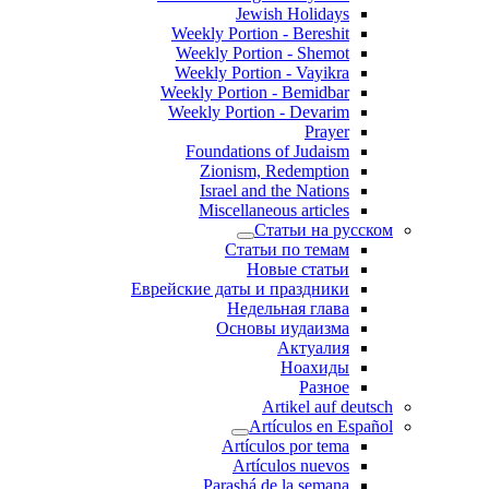
Jewish Holidays
Weekly Portion - Bereshit
Weekly Portion - Shemot
Weekly Portion - Vayikra
Weekly Portion - Bemidbar
Weekly Portion - Devarim
Prayer
Foundations of Judaism
Zionism, Redemption
Israel and the Nations
Miscellaneous articles
Статьи на русском
Статьи по темам
Новые статьи
Еврейские даты и праздники
Недельная глава
Основы иудаизма
Актуалия
Ноахиды
Разное
Artikel auf deutsch
Artículos en Español
Artículos por tema
Artículos nuevos
Parashá de la semana