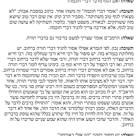
שאלה:
ואם הגוף מדבר דברי חוכמה?
תשובה:
"אומר דברי חוכמה" זה משהו אחר. כתוב במסכת אבות: "לא
מצאתי לגוף טוב משתיקה". מסביר הרב קוק: אין שום דבר טוב שיוצא
מזה ששותקים. לכאורה, משפט הפוך. כלומר: השתיקה לא עושה שום
טוב לגוף, אלא אדרבה צריך להגיד דברי חוכמה.
שאלה:
הרמב"ם אומר שצריך למעט בדיבור גם בדברי תורה.
תשובה:
נכון. לפי הגמרא אפילו אסור להגיד דברי תורה ברחוב. יש
מחלוקת בגמרא בזה. יש סיפור על רבי חייא ורבי שנחלקו בזה. רבי חייא
דרש שצריך לדבר ברחוב דברי תורה, ורבי אמר שלא לדבר ברחוב דברי
תורה, ואז רבי הקפיד על רבי חייא ונזף בו. בימינו עדיף לומר דברי תורה
ברחוב, כי אם לא אומרים דברי תורה ברחוב אומרים דברי שטויות ברחוב.
אבל נכון שרבותינו הקפידו בדבר הזה. הם הכירו בזה שהחוכמה היא דבר
יקר. דבר יקר לא מציבים אותו לראווה, קל וחומר לגבי סתרי תורה. אחד
מראשוני המקובלים המפורסמים בשמם היה רבינו יצחק סגי נהור, בנו של
הראב"ד. יש לו מכתב ובו הוא מביע את זעזועו על כך שאנשים התחילו
להפיץ סתרי תורה ברבים. מה זה ברבים? היו בין עשרה לחמישה עשר
אנשים בזמנו שעסקו בסתרי תורה, והוא אומר: "התחילו ברבים לדבר על
הדברים האלה, ובזמן רבותי שלימדוני את הדבר הזה, אף אחד לא דיבר
על זה. אדם יכול היה לחיות כל חייו בלי שתדע בכלל שהוא עוסק בדברים
האלה". והדבר שהכי זיעזע אותו היה שהוא שמע שניים שדיברו על זה
ברחוב.
שאלה:
יש סיפור בזוהר "הוו אזלי באורחה".