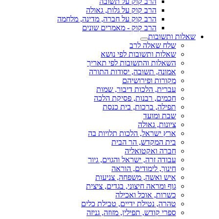
הרב קוק על תשובה
הרב קוק על גלות, גאולה
הרב קוק על חברה, מדינה, מלחמה
הרב קוק - מאמרים שונים
שאלות ותשובות
שלח שאלה לרב
שאלות ותשובות לפי נושא
השאלות והתשובות לפי תאריך
אמונה, תשובה, יסודות התורה
מקורות ופירושיהם
עברית, הלכות דיבור, שמות
חכמים, רבנות, פסיקת הלכה
תפילה, ברכות, בית כנסת
שבת ומועד
ציונות, גאולה
ארץ ישראל, הלכות תלויות בה
בית המקדש, הר הבית
חברה ואקטואליה
עבודה זרה, ישראל והגוים, גיור
חינוך, לימודים, הוראה
איש ואשה, משפחה, צניעות
גוף ומראה חיצוני, בגדים, ציצית
כשרות, אוכל ואכילה
טהרה, נטילת ידיים, טבילת כלים
ספרי קודש, תפילין, מזוזה, גניזה