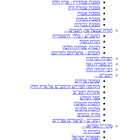
מסכת סנהדרין - פרק חלק
מסכת עבודה זרה
מסכת אבות
מסכת מנחות
מסכת בכורות
תורה שבעל פה, חכמים
תושב"ע - כללי, היסטוריה
תורת הסוד
רבנות, פסיקת הלכה
חכמים - אישיותם ותורתם
תפילה וברכות
רב סעדיה גאון
רבי יהודה הלוי
רמב"ם
שמונה פרקים
הקדמה לפירוש הרמב"ם על פרק חלק
איגרות רמב"ם
ספר המדע
הלכות תשובה
הלכות מלכים
מורה נבוכים
רמב"ם - שיעורים נפרדים
מהר"ל מפראג
גבורות ה'
תפארת ישראל