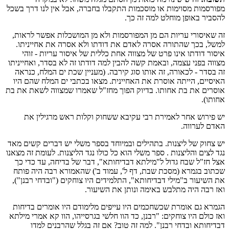
מפורסמות מסוימות או מוסכמות התקבלו בחברה, אבל אין לנו דרך בשכל
להסביר באופן מוחלט למה זה כך.
זה שאיסורי עריות הם מן המפורסמות ולא מן המושכלות אפשר לראות,
למשל, בכך שהתורה אסרה לאדם את דודתו ולא אסרה את אחייניתו.
איסור דודתו אינו פרט של מצווה אחת כללית של איסור עריות - זוהי
מצווה בפני עצמה, ובאמת קשה להבין למה דודתו זה לא בסדר, ואחייניתו
זה בסדר - לכאורה, זה אותו סוג קירבה. (מעניין שכת ים המלח, כנראה
האיסיים, הייתה אוסרת את האחיינית. מצאו בכתבי ים המלח שהם היו
אוסרים את בת אחותו. בדיוק הפוך מחז"ל שאמרו שמצווה לשאת את בת
אחותו).
יש פירוש אחר לאמירת רבי עקיבא ששחוק וקלות ראש מרגילין את
האדם לערווה.
יש צחוק של ליצנות. בתהילים ובמיוחד בספר משלי יש דברים קשים מאד
נגד לצים והליצנות . ספר משלי הוא כל כולו נגד הליצנות. לעומת זה מצאנו
אצל חז"ל שבח גדול ל"מילתא דבדיחותא", דבר של בדיחה, עד כדי כך
שכתוב בגמרא (מסכת שבת, דף ל', עמוד ב') שהאמורא רבה היה פותח
את השיעור ב"מילי דבדיחותא", התלמידים היו צוחקים ("ובדחי רבנן"),
ואז רבה היה מתלבש באימה ונותן את השיעור.
הגמרא גם אומרת שכשחכמים היו עייפים מלימודם היו אומרים בדיחות
ואז כולם היו צוחקים: "רבנן, כד הוו חלשי בגרסייהו, הוו קא אמרי מילתא
דבדיחותא ובדחי רבנן". למה זה טוב? אם זה בגלל שהרבנים למדו