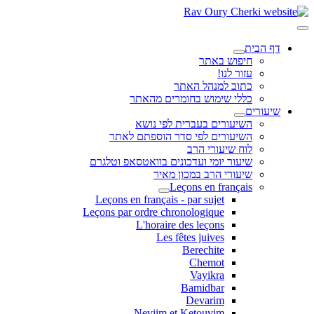
דף הבית
חיפוש באתר
עזור לנו!
כתוב למנהל האתר
כללי שימוש בחומרים מהאתר
שיעורים
השיעורים בעברית לפי נושא
השיעורים לפי סדר הוספתם לאתר
לוח שיעורי הרב
שיעור יומי ועדכונים בוואטסאפ וטלגרם
שיעורי הרב במכון מאיר
Leçons en français
Leçons en français - par sujet
Leçons par ordre chronologique
L'horaire des leçons
Les fêtes juives
Berechite
Chemot
Vayikra
Bamidbar
Devarim
Neviim et Ketouvim