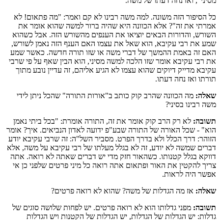
מסיני", ואז נחה דעתו של משה.
כל הסיפור הזה משונה. למה משה רבינו לא קם ואמר: "מה פתאום! לא
אמרתי את זה"? אלא הכוונה היא שהיה ברור למשה שהוא אומר את
השורש, והדורות הבאים יוציאו את הענפים מהשורש הזה. אבל כשהוא
שמע את רבי עקיבא, הוא שאל את עצמו האם הענף הזה נאמן לשורש,
האם זה באמת ההמשך של דברי משה או שזו תורה חדשה. כאשר שמע
את רבי עקיבא אומר שזו הלכה למשה מסיני, הוא הבין שאף על פי שרבי
עקיבא מדייק דיוקים שהוא עצמו לא הגיע אליהם, זה עדיין נובע מתוך
תורתו ואז נחה דעתו.
שאלה:
מה הכוונה שהרב קוק כותב ב"אורות התורה" שהכל ניתן לידי
משה רבינו בסיני?
תשובה:
לא רק הרב קוק אומר את זה, התורה אומרת: "בכל ביתי נאמן
הוא" - שכל האורה של התורה שבע"פ ידועה לאדון הנביאים. איך? אומר
הזוהר: דרך הכלל ולא בדרך הפרט. מסביר השל"ה: זה שרבי עקיבא יודע
דברים שמשה לא יודע, זה לא בגלל מעלתו של רבי עקיבא על משה, אלא
דווקא בגלל קטנותו. כשהאור חזק מדי יש דברים שאתה לא רואה. אתה
צריך להקטין את האור ופתאום אתה רואה כל מיני פרטים שלפני כן אי
אפשר היה לראות.
שאלה:
אז מה הגדלות של משה? שהוא לא רואה פרטים?
תשובה:
מפני גדלותו הוא לא רואה פרטים. יש לפחות שלושה סוגים של
גדלות: יש הגדלות של הגדלות, יש הגדלות של הקטנות ויש הגדלות