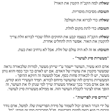
שאלה:
למה הקב"ה הקטין את האור?
תשובה:
מסיבות מוסריות.
שאלה:
כדי לברוא את העולם?
תשובה:
כדי לתת מקום לזולת.
שאלה:
הקב"ה בעצמו קבע את החוקים הללו שכדי לברוא זולת צריך
להקטין את האור. אפשר היה להחליט אחרת.
תשובה:
אז זה לא היה עולם של זולת. אבל לא נרחיב זאת כעת.
"מעשרות סייג לעושר" -
אדם הוא עשיר, העושר יישמר ע"י שייתן מעשר, למרות שלכאורה נראה
שמעשר מקטין את עושרו של האדם. אם יש לאדם כך וכך כסף והוא נותן
מעשר, יש לו לכאורה פחות כסף, אבל למעשה זה דווקא ההיפך -
המעשרות גורמים לזה שהעושר מיוחס לבורא. תמיד העשירי הוא קודש,
אז אם אדם מכיר בכך שאחד מעשרה שייך למי שנתן לו את העושר, זה
הופך אותו לצינור לקבלת העושר הזה. אז ממילא מעשרות סייג לעושר.
"נדרים סייג לפרישות" -
על ידי הנדר האדם יכול לשמור על מידת הפרישות שלו. למשל, אדם נודר
נזירות כי הוא רוצה לחיות בפרישות. חז"ל מסבירים מתי זה קורה: "כל