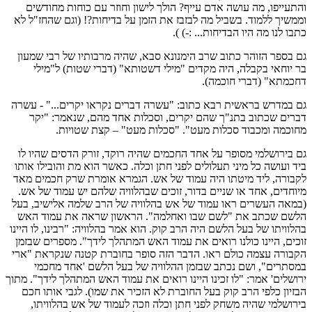
והתעייפו, מה עושה אדם עייף? הולך לישון וחוזר עם כוחות מחודשים
וממשיך ללמוד. בשביל מה לבזבז את הזמן על בדיחות?! (וגם שהחז"ל לא
כתבו לנו מה היו הבדיחות... :-) ).
גם בספר הזוהר כתוב שרב הימנונא סבא, שהיה מרבותיו של רבי שמעון
בר יוחאי בקבלה, היה מקדים "מילי דשטותא" (דברי שטות) ל"מילי
דחכמתא" (דברי חוכמה).
גם במדרש בראשית רבא כתוב: "עשרה דברים נקראו יקרים..." - עשרה
דברים שכתוב בתנ"ך שהם יקרים, וסכלות אחד מהם, שנאמר: "יקר
מחוכמה ומכבוד סכלות מעט". "סכלות מעט" – קצת שטויות.
גם בירושלמי מסופר על אחד החכמים שהיה רוקד, זורק הדסים שהיו לו
ביד ועושה כל מיני תעלולים לפני חתן וכלה. כאשר הוא מת והובילו אותו
לקבורה, ליד מיטתו היה עמוד של אש. הגמרא אומרת שרק חכמים מאד
מיוחדים, אחד או שניים בדור, זוכים שבהלוויה שלהם יש עמוד של אש.
(במאה העשרים ראו עמוד של אש בהלוויה של הרב שלמה אלישיב, בעל
הלשם שכתב את "לשם שבו ואחלמה". הראשון שראה את עמוד האש
בהלוויתו של בעל הלשם היה הרב קוק. הוא אמר בהלוויה: "רבינו, לו היינו
זוכים, היינו כולנו רואים את עמוד האש המתהלך לידך". מספרים שבזמן
הקבורה עצמה כולם ראו. הדבר הזה סופר בחוברת קטנה שנקראת "ארי
במסתרים", ושם נכתב שבזמן ההלוויה של בעל הלשם 'אחד מחכמי
ירושלים' אמר: "לו זכינו היינו רואים את עמוד האש המתהלך לידך". מתוך
הבזיון כלפי הרב קוק בעל החוברת לא הזכיר את שמו). לגבי אותו חכם
בירושלמי שהיה משחק לפני חתן וכלה וזכה לעמוד של אש בהלוויתו,