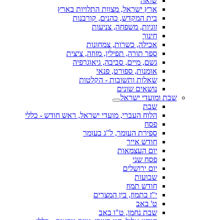
שואה
ארץ ישראל, מצוות התלויות בארץ
בית המקדש, כהנים, קורבנות
זוגיות, משפחה, צניעות
חינוך
אכילה, כשרות, צמחונות
ספר תורה, תפילין, מזוזה, ציצית
גשם, מיים, סביבה, גיאוגרפיה
אומנות, ספורט, פנאי
שאלות ותשובות - הקלטות
נושאים שונים
שבת ומועדי ישראל
שבת
הלוח העברי, מועדי ישראל, ראש חודש - כללי
פסח
ספירת העומר, ל"ג בעומר
חודש אייר
יום העצמאות
פסח שני
יום ירושלים
שבועות
חודש תמוז
י"ז בתמוז, בין המצרים
ט' באב
שבת נחמו, ט"ו באב