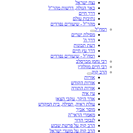
נצח ישראל
באר הגולה, דרשות מהר"ל
דרך חיים
נתיבות עולם
מהר"ל - שיעורים נפרדים
רמח"ל
מסילת ישרים
דרך ה'
דעת תבונות
דרך עץ חיים
רמח"ל - שיעורים נפרדים
רבי נחמן מברסלב
רבי חיים מוולוז'ין
הרב קוק
אורות
אורות הקודש
אורות התורה
עין איה
אדר היקר, עקבי הצאן
עולת ראיה, תפילה, בית המקדש
מוסר אביך
מאמרי הראי"ה
לנבוכי הדור
הרב קוק על פרשת שבוע
הרב קוק על מועדי ישראל