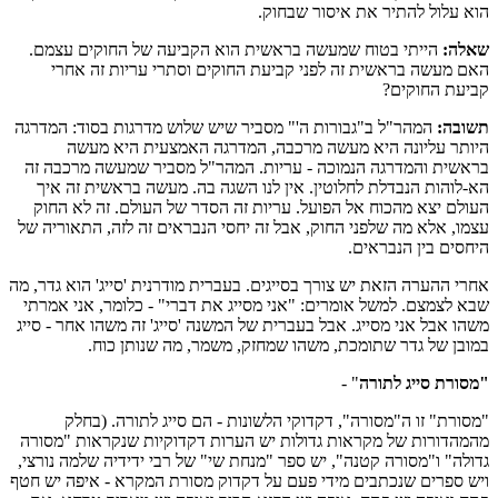
הוא עלול להתיר את איסור שבחוק.
שאלה:
הייתי בטוח שמעשה בראשית הוא הקביעה של החוקים עצמם.
האם מעשה בראשית זה לפני קביעת החוקים וסתרי עריות זה אחרי
קביעת החוקים?
תשובה:
המהר"ל ב"גבורות ה'" מסביר שיש שלוש מדרגות בסוד: המדרגה
היותר עליונה היא מעשה מרכבה, המדרגה האמצעית היא מעשה
בראשית והמדרגה הנמוכה - עריות. המהר"ל מסביר שמעשה מרכבה זה
הא-לוהות הנבדלת לחלוטין. אין לנו השגה בה. מעשה בראשית זה איך
העולם יצא מהכוח אל הפועל. עריות זה הסדר של העולם. זה לא החוק
עצמו, אלא מה שלפני החוק, אבל זה יחסי הנבראים זה לזה, התאוריה של
היחסים בין הנבראים.
אחרי ההערה הזאת יש צורך בסייגים. בעברית מודרנית 'סייג' הוא גדר, מה
שבא לצמצם. למשל אומרים: "אני מסייג את דברי" - כלומר, אני אמרתי
משהו אבל אני מסייג. אבל בעברית של המשנה 'סייג' זה משהו אחר - סייג
במובן של גדר שתומכת, משהו שמחזק, משמר, מה שנותן כוח.
"מסורת סייג לתורה
" -
"מסורת" זו ה"מסורה", דקדוקי הלשונות - הם סייג לתורה. (בחלק
מהמהדורות של מקראות גדולות יש הערות דקדוקיות שנקראות "מסורה
גדולה" ו"מסורה קטנה", יש ספר "מנחת שי" של רבי ידידיה שלמה נורצי,
ויש ספרים שנכתבים מידי פעם על דקדוק מסורת המקרא - איפה יש חטף