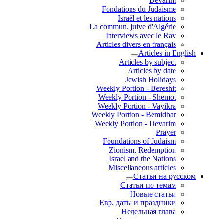
Devarim
Fondations du Judaisme
Israël et les nations
La commun. juive d'Algérie
Interviews avec le Rav
Articles divers en français
Articles in English
Articles by subject
Articles by date
Jewish Holidays
Weekly Portion - Bereshit
Weekly Portion - Shemot
Weekly Portion - Vayikra
Weekly Portion - Bemidbar
Weekly Portion - Devarim
Prayer
Foundations of Judaism
Zionism, Redemption
Israel and the Nations
Miscellaneous articles
Статьи на русском
Статьи по темам
Новые статьи
Евр. даты и праздники
Недельная глава