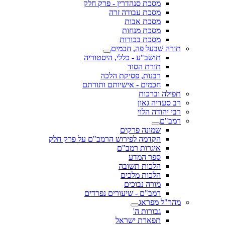
מסכת סנהדרין - פרק חלק
מסכת עבודה זרה
מסכת אבות
מסכת מנחות
מסכת בכורות
תורה שבעל פה, חכמים
תושב"ע - כללי, היסטוריה
תורת הסוד
רבנות, פסיקת הלכה
חכמים - אישיותם ותורתם
תפילה וברכות
רב סעדיה גאון
רבי יהודה הלוי
רמב"ם
שמונה פרקים
הקדמה לפירוש הרמב"ם על פרק חלק
איגרות רמב"ם
ספר המדע
הלכות תשובה
הלכות מלכים
מורה נבוכים
רמב"ם - שיעורים נפרדים
מהר"ל מפראג
גבורות ה'
תפארת ישראל