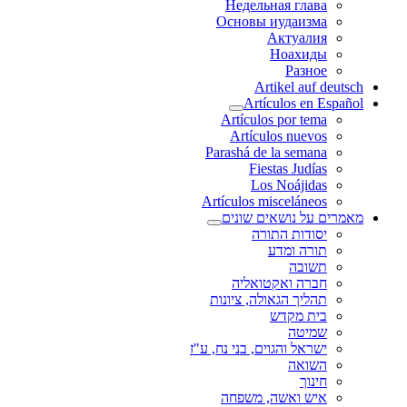
Недельная глава
Основы иудаизма
Актуалия
Ноахиды
Разное
Artikel auf deutsch
Artículos en Español
Artículos por tema
Artículos nuevos
Parashá de la semana
Fiestas Judías
Los Noájidas
Artículos misceláneos
מאמרים על נושאים שונים
יסודות התורה
תורה ומדע
תשובה
חברה ואקטואליה
תהליך הגאולה, ציונות
בית מקדש
שמיטה
ישראל והגוים, בני נח, ע"ז
השואה
חינוך
איש ואשה, משפחה