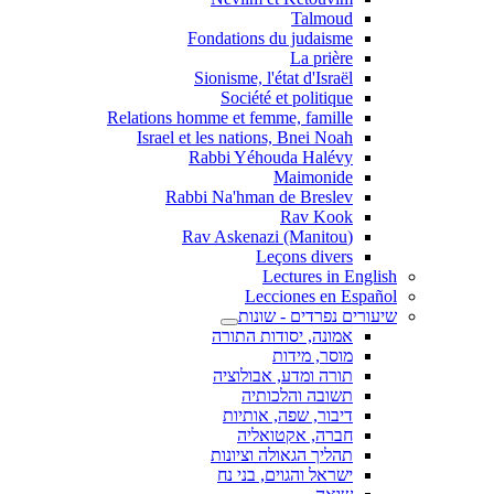
Talmoud
Fondations du judaisme
La prière
Sionisme, l'état d'Israël
Société et politique
Relations homme et femme, famille
Israel et les nations, Bnei Noah
Rabbi Yéhouda Halévy
Maimonide
Rabbi Na'hman de Breslev
Rav Kook
(Rav Askenazi (Manitou
Leçons divers
Lectures in English
Lecciones en Español
שיעורים נפרדים - שונות
אמונה, יסודות התורה
מוסר, מידות
תורה ומדע, אבולוציה
תשובה והלכותיה
דיבור, שפה, אותיות
חברה, אקטואליה
תהליך הגאולה וציונות
ישראל והגוים, בני נח