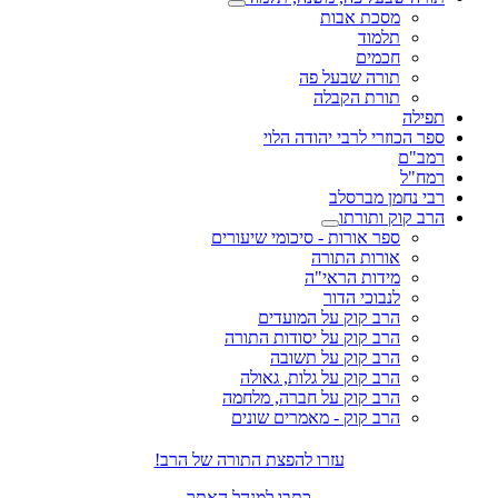
מסכת אבות
תלמוד
חכמים
תורה שבעל פה
תורת הקבלה
תפילה
ספר הכוזרי לרבי יהודה הלוי
רמב"ם
רמח"ל
רבי נחמן מברסלב
הרב קוק ותורתו
ספר אורות - סיכומי שיעורים
אורות התורה
מידות הראי"ה
לנבוכי הדור
הרב קוק על המועדים
הרב קוק על יסודות התורה
הרב קוק על תשובה
הרב קוק על גלות, גאולה
הרב קוק על חברה, מלחמה
הרב קוק - מאמרים שונים
עזרו להפצת התורה של הרב!
כתבו למנהל האתר