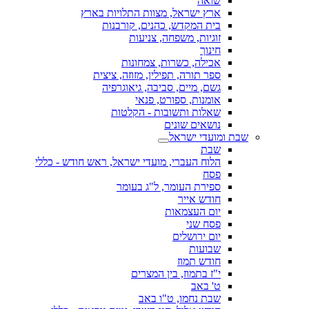
שואה
ארץ ישראל, מצוות התלויות בארץ
בית המקדש, כהנים, קורבנות
זוגיות, משפחה, צניעות
חינוך
אכילה, כשרות, צמחונות
ספר תורה, תפילין, מזוזה, ציצית
גשם, מיים, סביבה, גיאוגרפיה
אומנות, ספורט, פנאי
שאלות ותשובות - הקלטות
נושאים שונים
שבת ומועדי ישראל
שבת
הלוח העברי, מועדי ישראל, ראש חודש - כללי
פסח
ספירת העומר, ל"ג בעומר
חודש אייר
יום העצמאות
פסח שני
יום ירושלים
שבועות
חודש תמוז
י"ז בתמוז, בין המצרים
ט' באב
שבת נחמו, ט"ו באב