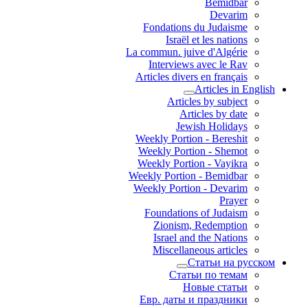
Bemidbar
Devarim
Fondations du Judaisme
Israël et les nations
La commun. juive d'Algérie
Interviews avec le Rav
Articles divers en français
Articles in English
Articles by subject
Articles by date
Jewish Holidays
Weekly Portion - Bereshit
Weekly Portion - Shemot
Weekly Portion - Vayikra
Weekly Portion - Bemidbar
Weekly Portion - Devarim
Prayer
Foundations of Judaism
Zionism, Redemption
Israel and the Nations
Miscellaneous articles
Статьи на русском
Статьи по темам
Новые статьи
Евр. даты и праздники