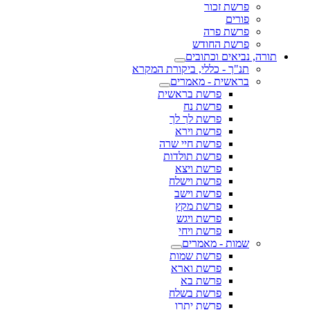
פרשת זכור
פורים
פרשת פרה
פרשת החודש
תורה, נביאים וכתובים
תנ"ך - כללי, ביקורת המקרא
בראשית - מאמרים
פרשת בראשית
פרשת נח
פרשת לך לך
פרשת וירא
פרשת חיי שרה
פרשת תולדות
פרשת ויצא
פרשת וישלח
פרשת וישב
פרשת מקץ
פרשת ויגש
פרשת ויחי
שמות - מאמרים
פרשת שמות
פרשת וארא
פרשת בא
פרשת בשלח
פרשת יתרו