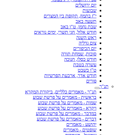
יום ירושלים
שבועות
י"ז בתמוז, תקופת בין המצרים
תשעה באב
שבת נחמו, ט"ו באב
חודש אלול, חגי תשרי, ימים נוראים
ראש השנה
צום גדליה
יום הכיפורים
סוכות, שמחת תורה
חודש כסלו, חנוכה
עשרה בטבת
ט"ו בשבט
חודש אדר, ארבעת הפרשיות
פורים
תנ"ך
תנ"ך - מאמרים כלליים, ביקורת המקרא
בראשית - מאמרים על פרשת שבוע
שמות - מאמרים על פרשת שבוע
ויקרא - מאמרים על פרשת שבוע
במדבר - מאמרים על פרשת שבוע
דברים - מאמרים על פרשת שבוע
יהושע - מאמרים
שופטים - מאמרים