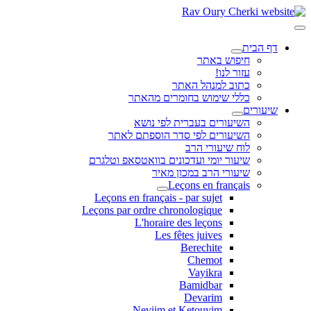
דף הבית
חיפוש באתר
עזור לנו!
כתוב למנהל האתר
כללי שימוש בחומרים מהאתר
שיעורים
השיעורים בעברית לפי נושא
השיעורים לפי סדר הוספתם לאתר
לוח שיעורי הרב
שיעור יומי ועדכונים בוואטסאפ וטלגרם
שיעורי הרב במכון מאיר
Leçons en français
Leçons en français - par sujet
Leçons par ordre chronologique
L'horaire des leçons
Les fêtes juives
Berechite
Chemot
Vayikra
Bamidbar
Devarim
Neviim et Ketouvim