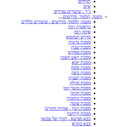
תהילים
איוב
נ"ך - שיעורים נפרדים
משנה, תלמוד, מדרשים
משנה, תלמוד, מדרשים - שיעורים כלליים
בראשית רבה
איכה רבה
מדרש תנחומא
מסכת ברכות
מסכת שבת
מסכת פסחים
מסכת ראש השנה
מסכת יומא
מסכת סוכה
מסכת ביצה
מסכת תענית
מסכת מגילה
מסכת מועד קטן
מסכת חגיגה
מסכת כתובות
מסכת סוטה
מסכת גיטין - אגדות החורבן
מסכת קידושין
בבא מציעא - תנורו של עכנאי
בבא בתרא