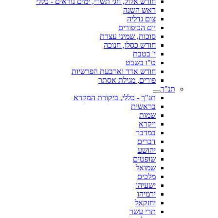
חודש אלול, חגי תשרי, ימים נוראים - כללי
ראש השנה
צום גדליה
יום הכיפורים
סוכות, שמיני עצרת
חודש כסלו, חנוכה
י' בטבת
ט"ו בשבט
חודש אדר וארבעת הפרשיות
פורים, מגילת אסתר
תנ"ך
תנ"ך - כללי, ביקורת המקרא
בראשית
שמות
ויקרא
במדבר
דברים
יהושע
שופטים
שמואל
מלכים
ישעיהו
ירמיהו
יחזקאל
תרי עשר