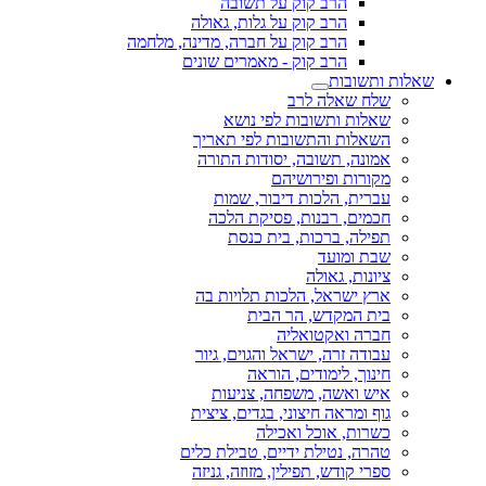
הרב קוק על תשובה
הרב קוק על גלות, גאולה
הרב קוק על חברה, מדינה, מלחמה
הרב קוק - מאמרים שונים
שאלות ותשובות
שלח שאלה לרב
שאלות ותשובות לפי נושא
השאלות והתשובות לפי תאריך
אמונה, תשובה, יסודות התורה
מקורות ופירושיהם
עברית, הלכות דיבור, שמות
חכמים, רבנות, פסיקת הלכה
תפילה, ברכות, בית כנסת
שבת ומועד
ציונות, גאולה
ארץ ישראל, הלכות תלויות בה
בית המקדש, הר הבית
חברה ואקטואליה
עבודה זרה, ישראל והגוים, גיור
חינוך, לימודים, הוראה
איש ואשה, משפחה, צניעות
גוף ומראה חיצוני, בגדים, ציצית
כשרות, אוכל ואכילה
טהרה, נטילת ידיים, טבילת כלים
ספרי קודש, תפילין, מזוזה, גניזה