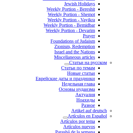
Jewish Holidays
Weekly Portion - Bereshit
Weekly Portion - Shemot
Weekly Portion - Vayikra
Weekly Portion - Bemidbar
Weekly Portion - Devarim
Prayer
Foundations of Judaism
Zionism, Redemption
Israel and the Nations
Miscellaneous articles
Статьи на русском
Статьи по темам
Новые статьи
Еврейские даты и праздники
Недельная глава
Основы иудаизма
Актуалия
Ноахиды
Разное
Artikel auf deutsch
Artículos en Español
Artículos por tema
Artículos nuevos
Parashá de la semana