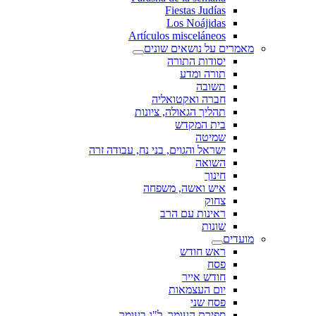
Fiestas Judías
Los Noájidas
Artículos misceláneos
מאמרים על נושאים שונים
יסודות התורה
תורה ומדע
תשובה
חברה ואקטואליה
תהליך הגאולה, ציונות
בית המקדש
שמיטה
ישראל והגוים, בני נח, עבודה זרה
השואה
חינוך
איש ואשה, משפחה
צחוק
ראינות עם הרב
שונות
מועדים
ראש חודש
פסח
חודש אייר
יום העצמאות
פסח שני
ספירת העומר, ל"ג בעומר