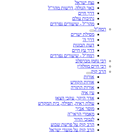
נצח ישראל
באר הגולה, דרשות מהר"ל
דרך חיים
נתיבות עולם
מהר"ל - שיעורים נפרדים
רמח"ל
מסילת ישרים
דרך ה'
דעת תבונות
דרך עץ חיים
רמח"ל - שיעורים נפרדים
רבי נחמן מברסלב
רבי חיים מוולוז'ין
הרב קוק
אורות
אורות הקודש
אורות התורה
עין איה
אדר היקר, עקבי הצאן
עולת ראיה, תפילה, בית המקדש
מוסר אביך
מאמרי הראי"ה
לנבוכי הדור
הרב קוק על פרשת שבוע
הרב קוק על מועדי ישראל