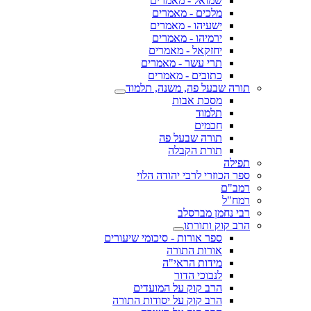
שמואל - מאמרים
מלכים - מאמרים
ישעיהו - מאמרים
ירמיהו - מאמרים
יחזקאל - מאמרים
תרי עשר - מאמרים
כתובים - מאמרים
תורה שבעל פה, משנה, תלמוד
מסכת אבות
תלמוד
חכמים
תורה שבעל פה
תורת הקבלה
תפילה
ספר הכוזרי לרבי יהודה הלוי
רמב"ם
רמח"ל
רבי נחמן מברסלב
הרב קוק ותורתו
ספר אורות - סיכומי שיעורים
אורות התורה
מידות הראי"ה
לנבוכי הדור
הרב קוק על המועדים
הרב קוק על יסודות התורה