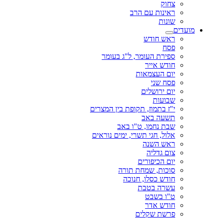
צחוק
ראינות עם הרב
שונות
מועדים
ראש חודש
פסח
ספירת העומר, ל"ג בעומר
חודש אייר
יום העצמאות
פסח שני
יום ירושלים
שבועות
י"ז בתמוז, תקופת בין המצרים
תשעה באב
שבת נחמו, ט"ו באב
אלול, חגי תשרי, ימים נוראים
ראש השנה
צום גדליה
יום הכיפורים
סוכות, שמחת תורה
חודש כסלו, חנוכה
עשרה בטבת
ט"ו בשבט
חודש אדר
פרשת שקלים