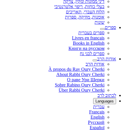
דיני ממונות ונזקין, צדקה
בעלי כוחות, ריפוי אלטרנטיבי
הלוח העברי, תאריכים
אומנות, מוזיקה, ספרות
שונות
ספרים
ספרים בעברית
Livres en français
Books in English
Книги на русском
ספרים לבני נח
אודות הרב
אודות הרב
À propos du Rav Oury Cherki
About Rabbi Oury Cherki
О раве Ури Шерки
Sobre Rabino Oury Cherki
Über Rabbi Oury Cherki
לכתוב לרב
Languages
עברית
Français
English
Русский
Español