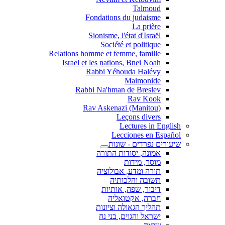
Talmoud
Fondations du judaisme
La prière
Sionisme, l'état d'Israël
Société et politique
Relations homme et femme, famille
Israel et les nations, Bnei Noah
Rabbi Yéhouda Halévy
Maimonide
Rabbi Na'hman de Breslev
Rav Kook
(Rav Askenazi (Manitou
Leçons divers
Lectures in English
Lecciones en Español
שיעורים נפרדים - שונות
אמונה, יסודות התורה
מוסר, מידות
תורה ומדע, אבולוציה
תשובה והלכותיה
דיבור, שפה, אותיות
חברה, אקטואליה
תהליך הגאולה וציונות
ישראל והגוים, בני נח