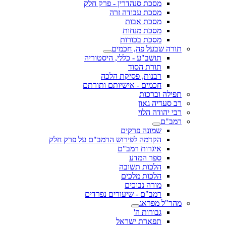
מסכת סנהדרין - פרק חלק
מסכת עבודה זרה
מסכת אבות
מסכת מנחות
מסכת בכורות
תורה שבעל פה, חכמים
תושב"ע - כללי, היסטוריה
תורת הסוד
רבנות, פסיקת הלכה
חכמים - אישיותם ותורתם
תפילה וברכות
רב סעדיה גאון
רבי יהודה הלוי
רמב"ם
שמונה פרקים
הקדמה לפירוש הרמב"ם על פרק חלק
איגרות רמב"ם
ספר המדע
הלכות תשובה
הלכות מלכים
מורה נבוכים
רמב"ם - שיעורים נפרדים
מהר"ל מפראג
גבורות ה'
תפארת ישראל