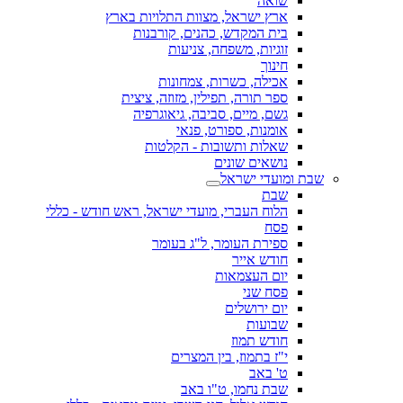
שואה
ארץ ישראל, מצוות התלויות בארץ
בית המקדש, כהנים, קורבנות
זוגיות, משפחה, צניעות
חינוך
אכילה, כשרות, צמחונות
ספר תורה, תפילין, מזוזה, ציצית
גשם, מיים, סביבה, גיאוגרפיה
אומנות, ספורט, פנאי
שאלות ותשובות - הקלטות
נושאים שונים
שבת ומועדי ישראל
שבת
הלוח העברי, מועדי ישראל, ראש חודש - כללי
פסח
ספירת העומר, ל"ג בעומר
חודש אייר
יום העצמאות
פסח שני
יום ירושלים
שבועות
חודש תמוז
י"ז בתמוז, בין המצרים
ט' באב
שבת נחמו, ט"ו באב