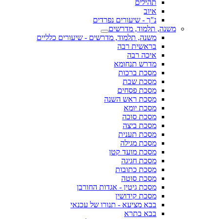
תהילים
איוב
נ"ך - שיעורים נפרדים
משנה, תלמוד, מדרשים
משנה, תלמוד, מדרשים - שיעורים כלליים
בראשית רבה
איכה רבה
מדרש תנחומא
מסכת ברכות
מסכת שבת
מסכת פסחים
מסכת ראש השנה
מסכת יומא
מסכת סוכה
מסכת ביצה
מסכת תענית
מסכת מגילה
מסכת מועד קטן
מסכת חגיגה
מסכת כתובות
מסכת סוטה
מסכת גיטין - אגדות החורבן
מסכת קידושין
בבא מציעא - תנורו של עכנאי
בבא בתרא