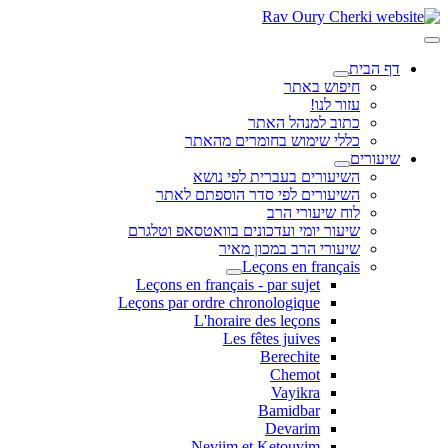
דף הבית
חיפוש באתר
עזור לנו!
כתוב למנהל האתר
כללי שימוש בחומרים מהאתר
שיעורים
השיעורים בעברית לפי נושא
השיעורים לפי סדר הוספתם לאתר
לוח שיעורי הרב
שיעור יומי ועדכונים בוואטסאפ וטלגרם
שיעורי הרב במכון מאיר
Leçons en français
Leçons en français - par sujet
Leçons par ordre chronologique
L'horaire des leçons
Les fêtes juives
Berechite
Chemot
Vayikra
Bamidbar
Devarim
Neviim et Ketouvim