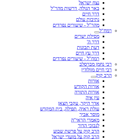
נצח ישראל
באר הגולה, דרשות מהר"ל
דרך חיים
נתיבות עולם
מהר"ל - שיעורים נפרדים
רמח"ל
מסילת ישרים
דרך ה'
דעת תבונות
דרך עץ חיים
רמח"ל - שיעורים נפרדים
רבי נחמן מברסלב
רבי חיים מוולוז'ין
הרב קוק
אורות
אורות הקודש
אורות התורה
עין איה
אדר היקר, עקבי הצאן
עולת ראיה, תפילה, בית המקדש
מוסר אביך
מאמרי הראי"ה
לנבוכי הדור
הרב קוק על פרשת שבוע
הרב קוק על מועדי ישראל