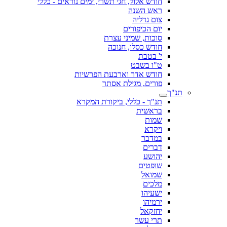
חודש אלול, חגי תשרי, ימים נוראים - כללי
ראש השנה
צום גדליה
יום הכיפורים
סוכות, שמיני עצרת
חודש כסלו, חנוכה
י' בטבת
ט"ו בשבט
חודש אדר וארבעת הפרשיות
פורים, מגילת אסתר
תנ"ך
תנ"ך - כללי, ביקורת המקרא
בראשית
שמות
ויקרא
במדבר
דברים
יהושע
שופטים
שמואל
מלכים
ישעיהו
ירמיהו
יחזקאל
תרי עשר