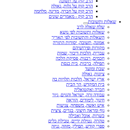
הרב קוק על תשובה
הרב קוק על גלות, גאולה
הרב קוק על חברה, מדינה, מלחמה
הרב קוק - מאמרים שונים
שאלות ותשובות
שלח שאלה לרב
שאלות ותשובות לפי נושא
השאלות והתשובות לפי תאריך
אמונה, תשובה, יסודות התורה
מקורות ופירושיהם
עברית, הלכות דיבור, שמות
חכמים, רבנות, פסיקת הלכה
תפילה, ברכות, בית כנסת
שבת ומועד
ציונות, גאולה
ארץ ישראל, הלכות תלויות בה
בית המקדש, הר הבית
חברה ואקטואליה
עבודה זרה, ישראל והגוים, גיור
חינוך, לימודים, הוראה
איש ואשה, משפחה, צניעות
גוף ומראה חיצוני, בגדים, ציצית
כשרות, אוכל ואכילה
טהרה, נטילת ידיים, טבילת כלים
ספרי קודש, תפילין, מזוזה, גניזה