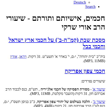
Deutsch
Search
חכמים, אישיותם ותורתם - שיעורי
הרב אורי שרקי
מסכת שבת (קמ"ה-ב') על חכמי ארץ ישראל
וחכמי בבל
ביה"כ "בית יהודה", י-ם, י' באדר א' תשע"ט. 31 דקות.
וידאו
,
אודיו
(MP3, 11MB).
חכמי צפון אפריקה
שיעורים נפרדים:
שיעור א'
-
מסורת הפסיקה של חכמי אלג'יריה
, תש"ס, כנס לכבוד הרב
אברהם חזן, 31 דקות (הועבר מקלטת, MP3, 11MB).
שיעור ב'
-
הלכה בעולמם של יהודי צפון אפריקה
, כ"ב בניסן תשס"ז, י-ם,
כנס לע"נ הרב אברהם חזן, 21 דקות (MP3, 4MB).