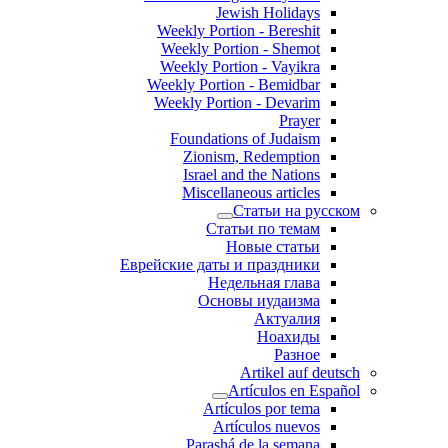
Jewish Holidays
Weekly Portion - Bereshit
Weekly Portion - Shemot
Weekly Portion - Vayikra
Weekly Portion - Bemidbar
Weekly Portion - Devarim
Prayer
Foundations of Judaism
Zionism, Redemption
Israel and the Nations
Miscellaneous articles
Статьи на русском
Статьи по темам
Новые статьи
Еврейские даты и праздники
Недельная глава
Основы иудаизма
Актуалия
Ноахиды
Разное
Artikel auf deutsch
Artículos en Español
Artículos por tema
Artículos nuevos
Parashá de la semana