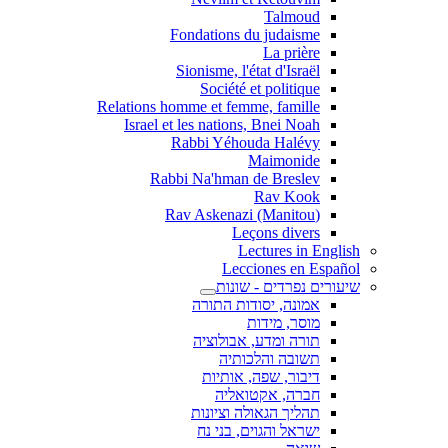
Talmoud
Fondations du judaisme
La prière
Sionisme, l'état d'Israël
Société et politique
Relations homme et femme, famille
Israel et les nations, Bnei Noah
Rabbi Yéhouda Halévy
Maimonide
Rabbi Na'hman de Breslev
Rav Kook
(Rav Askenazi (Manitou
Leçons divers
Lectures in English
Lecciones en Español
שיעורים נפרדים - שונות
אמונה, יסודות התורה
מוסר, מידות
תורה ומדע, אבולוציה
תשובה והלכותיה
דיבור, שפה, אותיות
חברה, אקטואליה
תהליך הגאולה וציונות
ישראל והגוים, בני נח