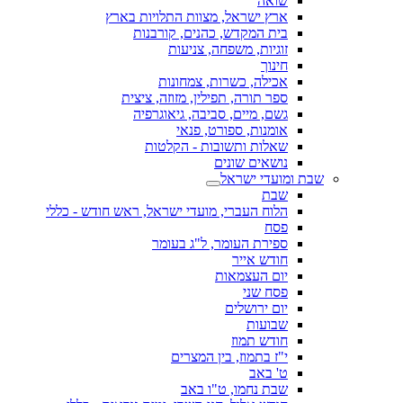
שואה
ארץ ישראל, מצוות התלויות בארץ
בית המקדש, כהנים, קורבנות
זוגיות, משפחה, צניעות
חינוך
אכילה, כשרות, צמחונות
ספר תורה, תפילין, מזוזה, ציצית
גשם, מיים, סביבה, גיאוגרפיה
אומנות, ספורט, פנאי
שאלות ותשובות - הקלטות
נושאים שונים
שבת ומועדי ישראל
שבת
הלוח העברי, מועדי ישראל, ראש חודש - כללי
פסח
ספירת העומר, ל"ג בעומר
חודש אייר
יום העצמאות
פסח שני
יום ירושלים
שבועות
חודש תמוז
י"ז בתמוז, בין המצרים
ט' באב
שבת נחמו, ט"ו באב