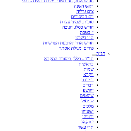
חודש אלול, חגי תשרי, ימים נוראים - כללי
ראש השנה
צום גדליה
יום הכיפורים
סוכות, שמיני עצרת
חודש כסלו, חנוכה
י' בטבת
ט"ו בשבט
חודש אדר וארבעת הפרשיות
פורים, מגילת אסתר
תנ"ך
תנ"ך - כללי, ביקורת המקרא
בראשית
שמות
ויקרא
במדבר
דברים
יהושע
שופטים
שמואל
מלכים
ישעיהו
ירמיהו
יחזקאל
תרי עשר