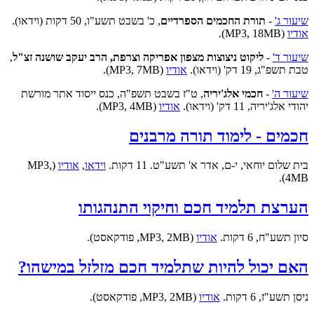
שיעור ג'
-
תורת החכמים הספרדיים
, כ' בשבט תשע"ו, 50 דקות (וידאו).
אודיו
(MP3, 18MB).
שיעור ד'
-
ליקוט ניצוצות מצפון אפריקה וצרפת, הרב יעקב שושנה זצ"ל
,
טבת תשפ"ג, 19 דק' (וידאו).
אודיו
(MP3, 7MB).
שיעור ה'
-
חכמי אלג'יריה
, ט"ז בשבט תשפ"ה, כנס ייסוד אתר מורשת
יהודי אלג'יריה, 11 דק' (וידאו).
אודיו
(MP3, 4MB).
חכמים - לימוד תורה מרבנים
בית שלום יוחאי, י-ם, אדר א' תשע"ט. 11 דקות.
וידאו
,
אודיו
(MP3,
4MB).
הערצת תלמיד חכם וחיקוי התנהגותו
סיון תשע"ח, 6 דקות.
אודיו
(MP3, 2MB, פודקאסט).
האם יכול להיות שתלמיד חכם מזלזל במישהו?
ניסן תשע"ז, 6 דקות.
אודיו
(MP3, 2MB, פודקאסט).