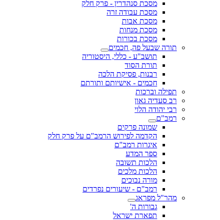
מסכת סנהדרין - פרק חלק
מסכת עבודה זרה
מסכת אבות
מסכת מנחות
מסכת בכורות
תורה שבעל פה, חכמים
תושב"ע - כללי, היסטוריה
תורת הסוד
רבנות, פסיקת הלכה
חכמים - אישיותם ותורתם
תפילה וברכות
רב סעדיה גאון
רבי יהודה הלוי
רמב"ם
שמונה פרקים
הקדמה לפירוש הרמב"ם על פרק חלק
איגרות רמב"ם
ספר המדע
הלכות תשובה
הלכות מלכים
מורה נבוכים
רמב"ם - שיעורים נפרדים
מהר"ל מפראג
גבורות ה'
תפארת ישראל