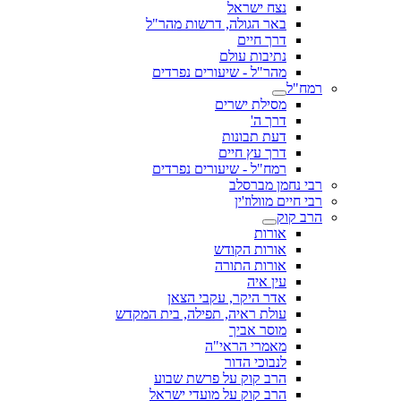
נצח ישראל
באר הגולה, דרשות מהר"ל
דרך חיים
נתיבות עולם
מהר"ל - שיעורים נפרדים
רמח"ל
מסילת ישרים
דרך ה'
דעת תבונות
דרך עץ חיים
רמח"ל - שיעורים נפרדים
רבי נחמן מברסלב
רבי חיים מוולוז'ין
הרב קוק
אורות
אורות הקודש
אורות התורה
עין איה
אדר היקר, עקבי הצאן
עולת ראיה, תפילה, בית המקדש
מוסר אביך
מאמרי הראי"ה
לנבוכי הדור
הרב קוק על פרשת שבוע
הרב קוק על מועדי ישראל