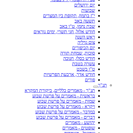
יום ירושלים
שבועות
י"ז בתמוז, תקופת בין המצרים
תשעה באב
שבת נחמו, ט"ו באב
חודש אלול, חגי תשרי, ימים נוראים
ראש השנה
צום גדליה
יום הכיפורים
סוכות, שמחת תורה
חודש כסלו, חנוכה
עשרה בטבת
ט"ו בשבט
חודש אדר, ארבעת הפרשיות
פורים
תנ"ך
תנ"ך - מאמרים כלליים, ביקורת המקרא
בראשית - מאמרים על פרשת שבוע
שמות - מאמרים על פרשת שבוע
ויקרא - מאמרים על פרשת שבוע
במדבר - מאמרים על פרשת שבוע
דברים - מאמרים על פרשת שבוע
יהושע - מאמרים
שופטים - מאמרים