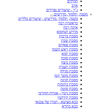
תהילים
איוב
נ"ך - שיעורים נפרדים
משנה, תלמוד, מדרשים
משנה, תלמוד, מדרשים - שיעורים כלליים
בראשית רבה
איכה רבה
מדרש תנחומא
מסכת ברכות
מסכת שבת
מסכת פסחים
מסכת ראש השנה
מסכת יומא
מסכת סוכה
מסכת ביצה
מסכת תענית
מסכת מגילה
מסכת מועד קטן
מסכת חגיגה
מסכת כתובות
מסכת סוטה
מסכת גיטין - אגדות החורבן
מסכת קידושין
בבא מציעא - תנורו של עכנאי
בבא בתרא