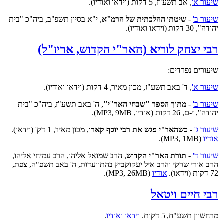
שיעור א'
,
אב תשע"ז, 5 דקות (וידאו ואודיו).
שיעור ב'
-
שיטתו ההלכתית של הרמ"א
, י"א בסיון תשפ"ב, ביה"כ "בית
יהודה", 30 דקות (וידאו ואודיו).
רבי יצחק לוריא (האר"י הקדוש, אריז"ל)
שיעורים נפרדים:
שיעור א'
, ד' באב תשע"ז, מכון מאיר, 4 דקות (וידאו ואודיו).
שיעור ב'
-
מתוך הספר "שבחי האר"י"
, ה' באב תשע"ז, ביה"כ "בית
יהודה", י-ם, 26 דקות (אודיו, MP3, 9MB).
שיעור ג'
-
כשהאר"י פגש את רבי יוסף קארו
, מכון מאיר, 1 דק' (וידאו).
אודיו
(MP3, 1MB).
שיעור ד'
-
תורת האר"י הקדוש
, הרב שמואל אליהו, הרב עמיחי אליהו,
הרב אורי שרקי והרב איל יעקוקביץ בהתוועדות, ה' באב תשפ"ה, צפת,
72 דקות (וידאו).
אודיו
(MP3, 26MB).
רבי חיים ויטאל
מרחשוון תשע"ח, 5 דקות.
וידאו ואודיו
.