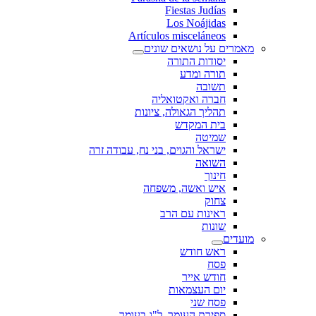
Fiestas Judías
Los Noájidas
Artículos misceláneos
מאמרים על נושאים שונים
יסודות התורה
תורה ומדע
תשובה
חברה ואקטואליה
תהליך הגאולה, ציונות
בית המקדש
שמיטה
ישראל והגוים, בני נח, עבודה זרה
השואה
חינוך
איש ואשה, משפחה
צחוק
ראינות עם הרב
שונות
מועדים
ראש חודש
פסח
חודש אייר
יום העצמאות
פסח שני
ספירת העומר, ל"ג בעומר