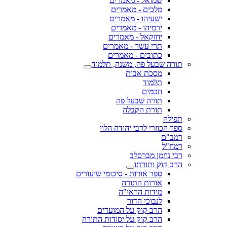
שמואל - מאמרים
מלכים - מאמרים
ישעיהו - מאמרים
ירמיהו - מאמרים
יחזקאל - מאמרים
תרי עשר - מאמרים
כתובים - מאמרים
תורה שבעל פה, משנה, תלמוד
מסכת אבות
תלמוד
חכמים
תורה שבעל פה
תורת הקבלה
תפילה
ספר הכוזרי לרבי יהודה הלוי
רמב"ם
רמח"ל
רבי נחמן מברסלב
הרב קוק ותורתו
ספר אורות - סיכומי שיעורים
אורות התורה
מידות הראי"ה
לנבוכי הדור
הרב קוק על המועדים
הרב קוק על יסודות התורה