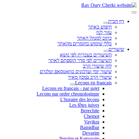
דף הבית
חיפוש באתר
עזור לנו!
כתוב למנהל האתר
כללי שימוש בחומרים מהאתר
שיעורים
השיעורים בעברית לפי נושא
השיעורים לפי סדר הוספתם לאתר
לוח שיעורי הרב
שיעור יומי ועדכונים בוואטסאפ וטלגרם
שיעורי הרב במכון מאיר
Leçons en français
Leçons en français - par sujet
Leçons par ordre chronologique
L'horaire des leçons
Les fêtes juives
Berechite
Chemot
Vayikra
Bamidbar
Devarim
Neviim et Ketouvim