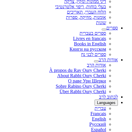
דיני ממונות ונזקין, צדקה
בעלי כוחות, ריפוי אלטרנטיבי
הלוח העברי, תאריכים
אומנות, מוזיקה, ספרות
שונות
ספרים
ספרים בעברית
Livres en français
Books in English
Книги на русском
ספרים לבני נח
אודות הרב
אודות הרב
À propos du Rav Oury Cherki
About Rabbi Oury Cherki
О раве Ури Шерки
Sobre Rabino Oury Cherki
Über Rabbi Oury Cherki
לכתוב לרב
Languages
עברית
Français
English
Русский
Español