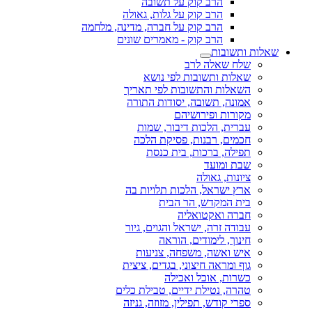
הרב קוק על תשובה
הרב קוק על גלות, גאולה
הרב קוק על חברה, מדינה, מלחמה
הרב קוק - מאמרים שונים
שאלות ותשובות
שלח שאלה לרב
שאלות ותשובות לפי נושא
השאלות והתשובות לפי תאריך
אמונה, תשובה, יסודות התורה
מקורות ופירושיהם
עברית, הלכות דיבור, שמות
חכמים, רבנות, פסיקת הלכה
תפילה, ברכות, בית כנסת
שבת ומועד
ציונות, גאולה
ארץ ישראל, הלכות תלויות בה
בית המקדש, הר הבית
חברה ואקטואליה
עבודה זרה, ישראל והגוים, גיור
חינוך, לימודים, הוראה
איש ואשה, משפחה, צניעות
גוף ומראה חיצוני, בגדים, ציצית
כשרות, אוכל ואכילה
טהרה, נטילת ידיים, טבילת כלים
ספרי קודש, תפילין, מזוזה, גניזה