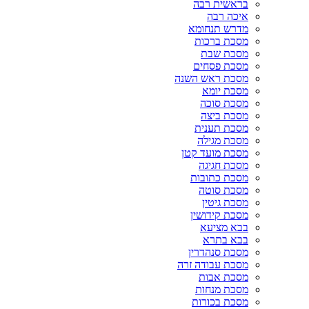
בראשית רבה
איכה רבה
מדרש תנחומא
מסכת ברכות
מסכת שבת
מסכת פסחים
מסכת ראש השנה
מסכת יומא
מסכת סוכה
מסכת ביצה
מסכת תענית
מסכת מגילה
מסכת מועד קטן
מסכת חגיגה
מסכת כתובות
מסכת סוטה
מסכת גיטין
מסכת קידושין
בבא מציעא
בבא בתרא
מסכת סנהדרין
מסכת עבודה זרה
מסכת אבות
מסכת מנחות
מסכת בכורות