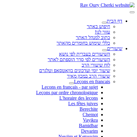
דף הבית
חיפוש באתר
עזור לנו!
כתוב למנהל האתר
כללי שימוש בחומרים מהאתר
שיעורים
השיעורים בעברית לפי נושא
השיעורים לפי סדר הוספתם לאתר
לוח שיעורי הרב
שיעור יומי ועדכונים בוואטסאפ וטלגרם
שיעורי הרב במכון מאיר
Leçons en français
Leçons en français - par sujet
Leçons par ordre chronologique
L'horaire des leçons
Les fêtes juives
Berechite
Chemot
Vayikra
Bamidbar
Devarim
Neviim et Ketouvim