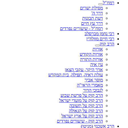
רמח"ל
מסילת ישרים
דרך ה'
דעת תבונות
דרך עץ חיים
רמח"ל - שיעורים נפרדים
רבי נחמן מברסלב
רבי חיים מוולוז'ין
הרב קוק
אורות
אורות הקודש
אורות התורה
עין איה
אדר היקר, עקבי הצאן
עולת ראיה, תפילה, בית המקדש
מוסר אביך
מאמרי הראי"ה
לנבוכי הדור
הרב קוק על פרשת שבוע
הרב קוק על מועדי ישראל
הרב קוק על תשובה
הרב קוק על הגאולה
הרב קוק על ארץ ישראל
הרב קוק - שיעורים נפרדים
הרב אשכנזי (מניטו)