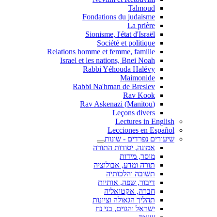
Talmoud
Fondations du judaisme
La prière
Sionisme, l'état d'Israël
Société et politique
Relations homme et femme, famille
Israel et les nations, Bnei Noah
Rabbi Yéhouda Halévy
Maimonide
Rabbi Na'hman de Breslev
Rav Kook
(Rav Askenazi (Manitou
Leçons divers
Lectures in English
Lecciones en Español
שיעורים נפרדים - שונות
אמונה, יסודות התורה
מוסר, מידות
תורה ומדע, אבולוציה
תשובה והלכותיה
דיבור, שפה, אותיות
חברה, אקטואליה
תהליך הגאולה וציונות
ישראל והגוים, בני נח