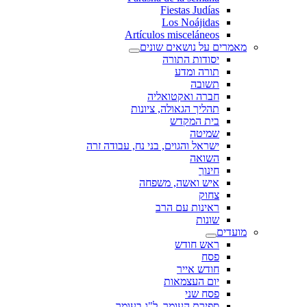
Fiestas Judías
Los Noájidas
Artículos misceláneos
מאמרים על נושאים שונים
יסודות התורה
תורה ומדע
תשובה
חברה ואקטואליה
תהליך הגאולה, ציונות
בית המקדש
שמיטה
ישראל והגוים, בני נח, עבודה זרה
השואה
חינוך
איש ואשה, משפחה
צחוק
ראינות עם הרב
שונות
מועדים
ראש חודש
פסח
חודש אייר
יום העצמאות
פסח שני
ספירת העומר, ל"ג בעומר