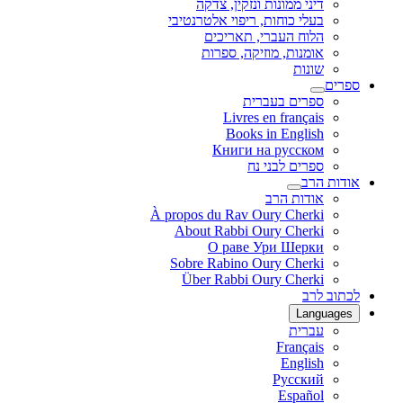
דיני ממונות ונזקין, צדקה
בעלי כוחות, ריפוי אלטרנטיבי
הלוח העברי, תאריכים
אומנות, מוזיקה, ספרות
שונות
ספרים
ספרים בעברית
Livres en français
Books in English
Книги на русском
ספרים לבני נח
אודות הרב
אודות הרב
À propos du Rav Oury Cherki
About Rabbi Oury Cherki
О раве Ури Шерки
Sobre Rabino Oury Cherki
Über Rabbi Oury Cherki
לכתוב לרב
Languages
עברית
Français
English
Русский
Español