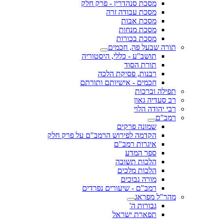
מסכת סנהדרין - פרק חלק
מסכת עבודה זרה
מסכת אבות
מסכת מנחות
מסכת בכורות
תורה שבעל פה, חכמים
תושב"ע - כללי, היסטוריה
תורת הסוד
רבנות, פסיקת הלכה
חכמים - אישיותם ותורתם
תפילה וברכות
רב סעדיה גאון
רבי יהודה הלוי
רמב"ם
שמונה פרקים
הקדמה לפירוש הרמב"ם על פרק חלק
איגרות רמב"ם
ספר המדע
הלכות תשובה
הלכות מלכים
מורה נבוכים
רמב"ם - שיעורים נפרדים
מהר"ל מפראג
גבורות ה'
תפארת ישראל