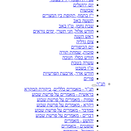
יום ירושלים
שבועות
י"ז בתמוז, תקופת בין המצרים
תשעה באב
שבת נחמו, ט"ו באב
חודש אלול, חגי תשרי, ימים נוראים
ראש השנה
צום גדליה
יום הכיפורים
סוכות, שמחת תורה
חודש כסלו, חנוכה
עשרה בטבת
ט"ו בשבט
חודש אדר, ארבעת הפרשיות
פורים
תנ"ך
תנ"ך - מאמרים כלליים, ביקורת המקרא
בראשית - מאמרים על פרשת שבוע
שמות - מאמרים על פרשת שבוע
ויקרא - מאמרים על פרשת שבוע
במדבר - מאמרים על פרשת שבוע
דברים - מאמרים על פרשת שבוע
יהושע - מאמרים
שופטים - מאמרים