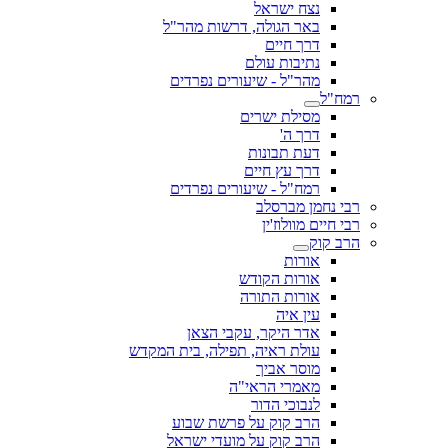
נצח ישראל
באר הגולה, דרשות מהר"ל
דרך חיים
נתיבות עולם
מהר"ל - שיעורים נפרדים
רמח"ל
מסילת ישרים
דרך ה'
דעת תבונות
דרך עץ חיים
רמח"ל - שיעורים נפרדים
רבי נחמן מברסלב
רבי חיים מוולוז'ין
הרב קוק
אורות
אורות הקודש
אורות התורה
עין איה
אדר היקר, עקבי הצאן
עולת ראיה, תפילה, בית המקדש
מוסר אביך
מאמרי הראי"ה
לנבוכי הדור
הרב קוק על פרשת שבוע
הרב קוק על מועדי ישראל