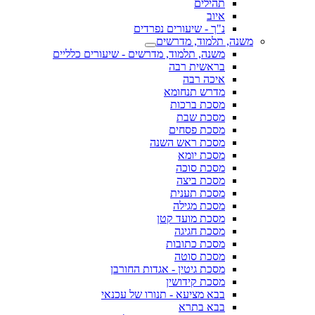
תהילים
איוב
נ"ך - שיעורים נפרדים
משנה, תלמוד, מדרשים
משנה, תלמוד, מדרשים - שיעורים כלליים
בראשית רבה
איכה רבה
מדרש תנחומא
מסכת ברכות
מסכת שבת
מסכת פסחים
מסכת ראש השנה
מסכת יומא
מסכת סוכה
מסכת ביצה
מסכת תענית
מסכת מגילה
מסכת מועד קטן
מסכת חגיגה
מסכת כתובות
מסכת סוטה
מסכת גיטין - אגדות החורבן
מסכת קידושין
בבא מציעא - תנורו של עכנאי
בבא בתרא