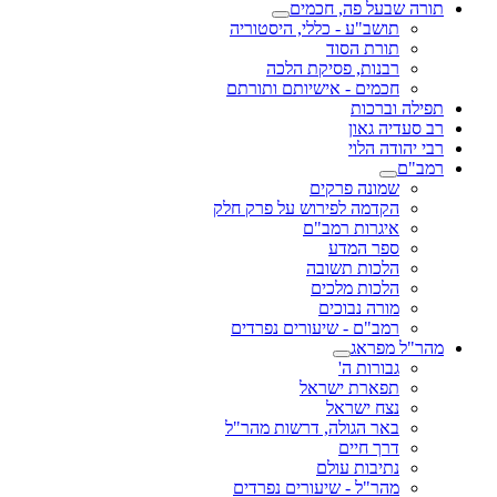
תורה שבעל פה, חכמים
תושב"ע - כללי, היסטוריה
תורת הסוד
רבנות, פסיקת הלכה
חכמים - אישיותם ותורתם
תפילה וברכות
רב סעדיה גאון
רבי יהודה הלוי
רמב"ם
שמונה פרקים
הקדמה לפירוש על פרק חלק
איגרות רמב"ם
ספר המדע
הלכות תשובה
הלכות מלכים
מורה נבוכים
רמב"ם - שיעורים נפרדים
מהר"ל מפראג
גבורות ה'
תפארת ישראל
נצח ישראל
באר הגולה, דרשות מהר"ל
דרך חיים
נתיבות עולם
מהר"ל - שיעורים נפרדים