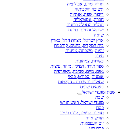
תורה ומדע, אבולוציה
תשובה והלכותיה
דיבור, שפה, אותיות
חברה, אקטואליה
תהליך הגאולה וציונות
ישראל והגוים, בני נח
שואה
ארץ ישראל, מצוות התל' בארץ
בית המקדש, כהנים, קורבנות
זוגיות, משפחה, צניעות
חינוך
כשרות, צמחונות
ספר תורה, תפילין, מזוזה, ציצית
גשם, מיים, סביבה, גיאוגרפיה
אומנות, ספורט, פנאי
שאלות ותשובות - הקלטות
נושאים שונים
שבת ומועדי ישראל
שבת
מועדי ישראל, ראש חודש
פסח
ספירת העומר, ל"ג בעומר
חודש אייר
יום העצמאות
פסח שני