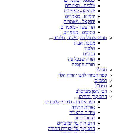
שמואל - מאמרים
מלכים - מאמרים
ישעיהו - מאמרים
ירמיהו - מאמרים
יחזקאל - מאמרים
תרי עשר - מאמרים
כתובים - מאמרים
תורה שבעל פה, משנה, תלמוד
מסכת אבות
תלמוד
חכמים
תורה שבעל פה
תורת הקבלה
תפילה
ספר הכוזרי לרבי יהודה הלוי
רמב"ם
רמח"ל
רבי נחמן מברסלב
הרב קוק ותורתו
ספר אורות - סיכומי שיעורים
אורות התורה
מידות הראי"ה
לנבוכי הדור
הרב קוק על המועדים
הרב קוק על יסודות התורה