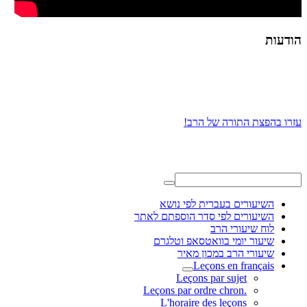
הודעות
עזרו בהפצת התורה של הרב!
השיעורים בעברית לפי נושא
השיעורים לפי סדר הוספתם לאתר
לוח שיעורי הרב
שיעור יומי בוואטסאפ וטלגרם
שיעורי הרב במכון מאיר
Leçons en français
Leçons par sujet
.Leçons par ordre chron
L'horaire des leçons