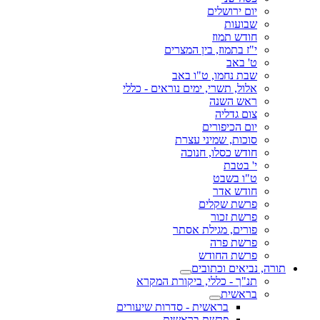
יום ירושלים
שבועות
חודש תמוז
י"ז בתמוז, בין המצרים
ט' באב
שבת נחמו, ט"ו באב
אלול, תשרי, ימים נוראים - כללי
ראש השנה
צום גדליה
יום הכיפורים
סוכות, שמיני עצרת
חודש כסלו, חנוכה
י' בטבת
ט"ו בשבט
חודש אדר
פרשת שקלים
פרשת זכור
פורים, מגילת אסתר
פרשת פרה
פרשת החודש
תורה, נביאים וכתובים
תנ"ך - כללי, ביקורת המקרא
בראשית
בראשית - סדרות שיעורים
פרשת בראשית