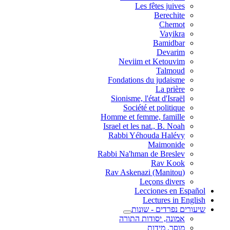
Les fêtes juives
Berechite
Chemot
Vayikra
Bamidbar
Devarim
Neviim et Ketouvim
Talmoud
Fondations du judaisme
La prière
Sionisme, l'état d'Israël
Société et politique
Homme et femme, famille
Israel et les nat., B. Noah
Rabbi Yéhouda Halévy
Maimonide
Rabbi Na'hman de Breslev
Rav Kook
(Rav Askenazi (Manitou
Leçons divers
Lecciones en Español
Lectures in English
שיעורים נפרדים - שונות
אמונה, יסודות התורה
מוסר, מידות