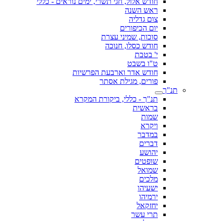
חודש אלול, חגי תשרי, ימים נוראים - כללי
ראש השנה
צום גדליה
יום הכיפורים
סוכות, שמיני עצרת
חודש כסלו, חנוכה
י' בטבת
ט"ו בשבט
חודש אדר וארבעת הפרשיות
פורים, מגילת אסתר
תנ"ך
תנ"ך - כללי, ביקורת המקרא
בראשית
שמות
ויקרא
במדבר
דברים
יהושע
שופטים
שמואל
מלכים
ישעיהו
ירמיהו
יחזקאל
תרי עשר