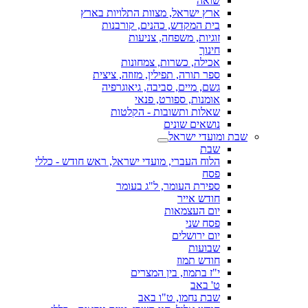
שואה
ארץ ישראל, מצוות התלויות בארץ
בית המקדש, כהנים, קורבנות
זוגיות, משפחה, צניעות
חינוך
אכילה, כשרות, צמחונות
ספר תורה, תפילין, מזוזה, ציצית
גשם, מיים, סביבה, גיאוגרפיה
אומנות, ספורט, פנאי
שאלות ותשובות - הקלטות
נושאים שונים
שבת ומועדי ישראל
שבת
הלוח העברי, מועדי ישראל, ראש חודש - כללי
פסח
ספירת העומר, ל"ג בעומר
חודש אייר
יום העצמאות
פסח שני
יום ירושלים
שבועות
חודש תמוז
י"ז בתמוז, בין המצרים
ט' באב
שבת נחמו, ט"ו באב