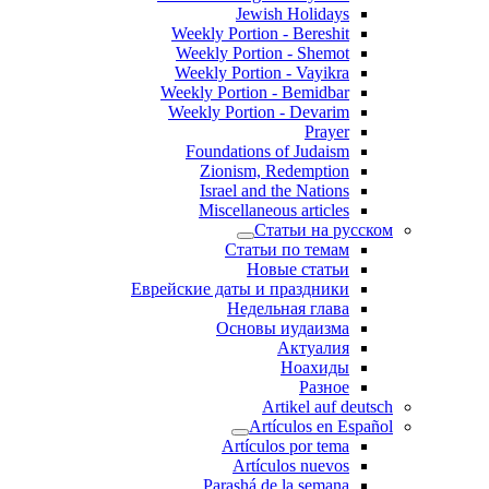
Jewish Holidays
Weekly Portion - Bereshit
Weekly Portion - Shemot
Weekly Portion - Vayikra
Weekly Portion - Bemidbar
Weekly Portion - Devarim
Prayer
Foundations of Judaism
Zionism, Redemption
Israel and the Nations
Miscellaneous articles
Статьи на русском
Статьи по темам
Новые статьи
Еврейские даты и праздники
Недельная глава
Основы иудаизма
Актуалия
Ноахиды
Разное
Artikel auf deutsch
Artículos en Español
Artículos por tema
Artículos nuevos
Parashá de la semana