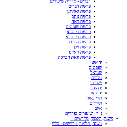
דברים - סדרות שיעורים
פרשת דברים
פרשת ואתחנן
פרשת עקב
פרשת ראה
פרשת שופטים
פרשת כי תצא
פרשת כי תבוא
פרשת נצבים
פרשת וילך
פרשת האזינו
פרשת וזאת הברכה
יהושע
שופטים
שמואל
מלכים
ישעיהו
ירמיהו
יחזקאל
תרי עשר
תהילים
איוב
נ"ך - שיעורים נפרדים
משנה, תלמוד, מדרשים
משנה, תלמוד, מדרשים - כללי