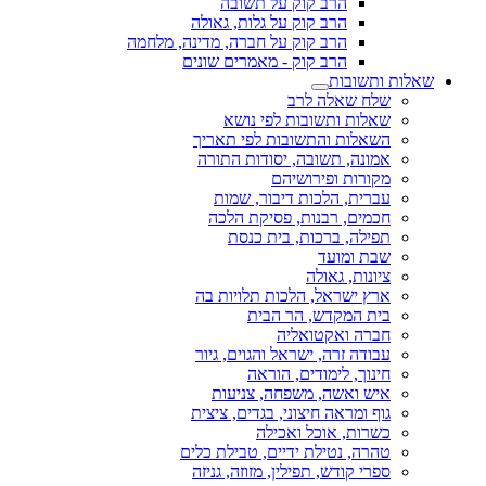
הרב קוק על תשובה
הרב קוק על גלות, גאולה
הרב קוק על חברה, מדינה, מלחמה
הרב קוק - מאמרים שונים
שאלות ותשובות
שלח שאלה לרב
שאלות ותשובות לפי נושא
השאלות והתשובות לפי תאריך
אמונה, תשובה, יסודות התורה
מקורות ופירושיהם
עברית, הלכות דיבור, שמות
חכמים, רבנות, פסיקת הלכה
תפילה, ברכות, בית כנסת
שבת ומועד
ציונות, גאולה
ארץ ישראל, הלכות תלויות בה
בית המקדש, הר הבית
חברה ואקטואליה
עבודה זרה, ישראל והגוים, גיור
חינוך, לימודים, הוראה
איש ואשה, משפחה, צניעות
גוף ומראה חיצוני, בגדים, ציצית
כשרות, אוכל ואכילה
טהרה, נטילת ידיים, טבילת כלים
ספרי קודש, תפילין, מזוזה, גניזה