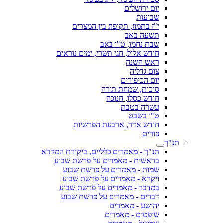
יום ירושלים
שבועות
י"ז בתמוז, תקופת בין המצרים
תשעה באב
שבת נחמו, ט"ו באב
חודש אלול, חגי תשרי, ימים נוראים
ראש השנה
צום גדליה
יום הכיפורים
סוכות, שמחת תורה
חודש כסלו, חנוכה
עשרה בטבת
ט"ו בשבט
חודש אדר, ארבעת הפרשיות
פורים
תנ"ך
תנ"ך - מאמרים כלליים, ביקורת המקרא
בראשית - מאמרים על פרשת שבוע
שמות - מאמרים על פרשת שבוע
ויקרא - מאמרים על פרשת שבוע
במדבר - מאמרים על פרשת שבוע
דברים - מאמרים על פרשת שבוע
יהושע - מאמרים
שופטים - מאמרים