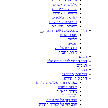
שמואל - מאמרים
מלכים - מאמרים
ישעיהו - מאמרים
ירמיהו - מאמרים
יחזקאל - מאמרים
תרי עשר - מאמרים
כתובים - מאמרים
תורה שבעל פה, משנה, תלמוד
מסכת אבות
תלמוד
חכמים
תורה שבעל פה
תורת הקבלה
תפילה
ספר הכוזרי לרבי יהודה הלוי
רמב"ם
רמח"ל
רבי נחמן מברסלב
הרב קוק ותורתו
ספר אורות - סיכומי שיעורים
אורות התורה
מידות הראי"ה
לנבוכי הדור
הרב קוק על המועדים
הרב קוק על יסודות התורה