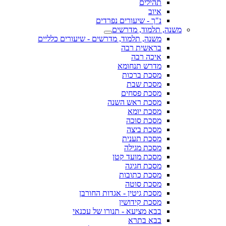
תהילים
איוב
נ"ך - שיעורים נפרדים
משנה, תלמוד, מדרשים
משנה, תלמוד, מדרשים - שיעורים כלליים
בראשית רבה
איכה רבה
מדרש תנחומא
מסכת ברכות
מסכת שבת
מסכת פסחים
מסכת ראש השנה
מסכת יומא
מסכת סוכה
מסכת ביצה
מסכת תענית
מסכת מגילה
מסכת מועד קטן
מסכת חגיגה
מסכת כתובות
מסכת סוטה
מסכת גיטין - אגדות החורבן
מסכת קידושין
בבא מציעא - תנורו של עכנאי
בבא בתרא