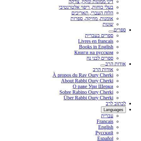
דיני ממונות ונזקין, צדקה
בעלי כוחות, ריפוי אלטרנטיבי
הלוח העברי, תאריכים
אומנות, מוזיקה, ספרות
שונות
ספרים
ספרים בעברית
Livres en français
Books in English
Книги на русском
ספרים לבני נח
אודות הרב
אודות הרב
À propos du Rav Oury Cherki
About Rabbi Oury Cherki
О раве Ури Шерки
Sobre Rabino Oury Cherki
Über Rabbi Oury Cherki
לכתוב לרב
Languages
עברית
Français
English
Русский
Español