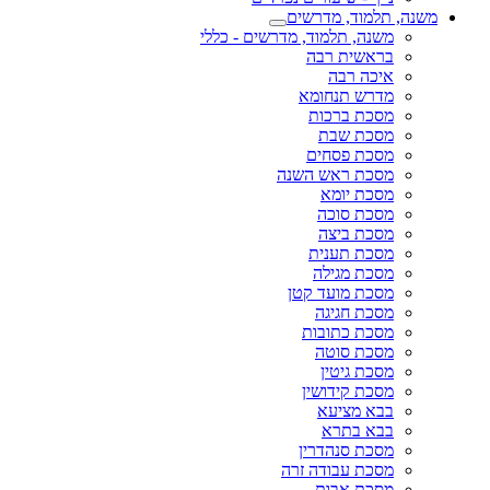
משנה, תלמוד, מדרשים
משנה, תלמוד, מדרשים - כללי
בראשית רבה
איכה רבה
מדרש תנחומא
מסכת ברכות
מסכת שבת
מסכת פסחים
מסכת ראש השנה
מסכת יומא
מסכת סוכה
מסכת ביצה
מסכת תענית
מסכת מגילה
מסכת מועד קטן
מסכת חגיגה
מסכת כתובות
מסכת סוטה
מסכת גיטין
מסכת קידושין
בבא מציעא
בבא בתרא
מסכת סנהדרין
מסכת עבודה זרה
מסכת אבות