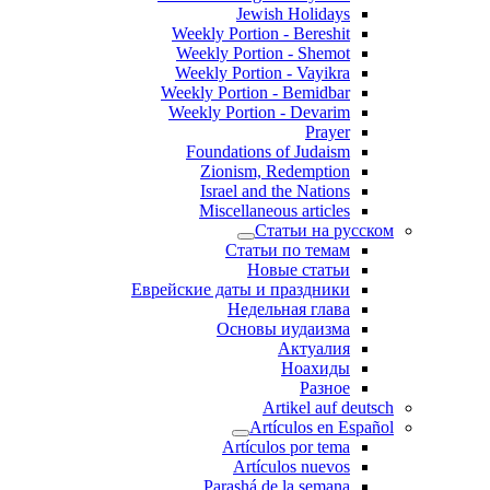
Jewish Holidays
Weekly Portion - Bereshit
Weekly Portion - Shemot
Weekly Portion - Vayikra
Weekly Portion - Bemidbar
Weekly Portion - Devarim
Prayer
Foundations of Judaism
Zionism, Redemption
Israel and the Nations
Miscellaneous articles
Статьи на русском
Статьи по темам
Новые статьи
Еврейские даты и праздники
Недельная глава
Основы иудаизма
Актуалия
Ноахиды
Разное
Artikel auf deutsch
Artículos en Español
Artículos por tema
Artículos nuevos
Parashá de la semana