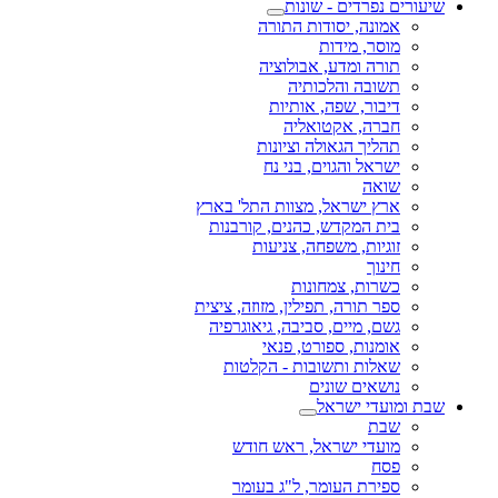
שיעורים נפרדים - שונות
אמונה, יסודות התורה
מוסר, מידות
תורה ומדע, אבולוציה
תשובה והלכותיה
דיבור, שפה, אותיות
חברה, אקטואליה
תהליך הגאולה וציונות
ישראל והגוים, בני נח
שואה
ארץ ישראל, מצוות התל' בארץ
בית המקדש, כהנים, קורבנות
זוגיות, משפחה, צניעות
חינוך
כשרות, צמחונות
ספר תורה, תפילין, מזוזה, ציצית
גשם, מיים, סביבה, גיאוגרפיה
אומנות, ספורט, פנאי
שאלות ותשובות - הקלטות
נושאים שונים
שבת ומועדי ישראל
שבת
מועדי ישראל, ראש חודש
פסח
ספירת העומר, ל"ג בעומר