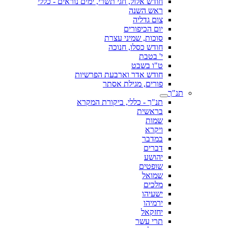
חודש אלול, חגי תשרי, ימים נוראים - כללי
ראש השנה
צום גדליה
יום הכיפורים
סוכות, שמיני עצרת
חודש כסלו, חנוכה
י' בטבת
ט"ו בשבט
חודש אדר וארבעת הפרשיות
פורים, מגילת אסתר
תנ"ך
תנ"ך - כללי, ביקורת המקרא
בראשית
שמות
ויקרא
במדבר
דברים
יהושע
שופטים
שמואל
מלכים
ישעיהו
ירמיהו
יחזקאל
תרי עשר