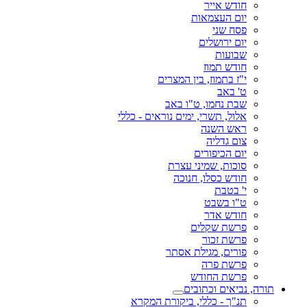
חודש אייר
יום העצמאות
פסח שני
יום ירושלים
שבועות
חודש תמוז
י"ז בתמוז, בין המצרים
ט' באב
שבת נחמו, ט"ו באב
אלול, תשרי, ימים נוראים - כללי
ראש השנה
צום גדליה
יום הכיפורים
סוכות, שמיני עצרת
חודש כסלו, חנוכה
י' בטבת
ט"ו בשבט
חודש אדר
פרשת שקלים
פרשת זכור
פורים, מגילת אסתר
פרשת פרה
פרשת החודש
תורה, נביאים וכתובים
תנ"ך - כללי, ביקורת המקרא