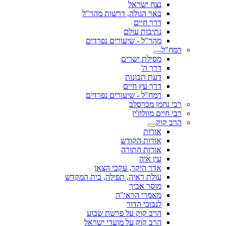
נצח ישראל
באר הגולה, דרשות מהר"ל
דרך חיים
נתיבות עולם
מהר"ל - שיעורים נפרדים
רמח"ל
מסילת ישרים
דרך ה'
דעת תבונות
דרך עץ חיים
רמח"ל - שיעורים נפרדים
רבי נחמן מברסלב
רבי חיים מוולוז'ין
הרב קוק
אורות
אורות הקודש
אורות התורה
עין איה
אדר היקר, עקבי הצאן
עולת ראיה, תפילה, בית המקדש
מוסר אביך
מאמרי הראי"ה
לנבוכי הדור
הרב קוק על פרשת שבוע
הרב קוק על מועדי ישראל