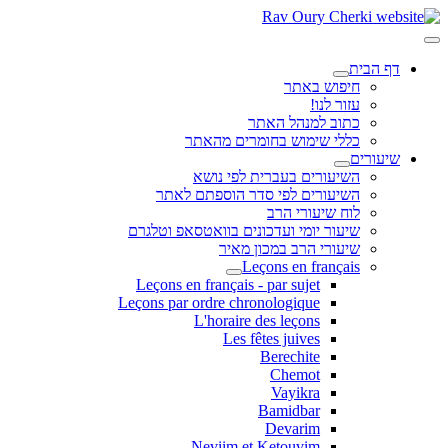
דף הבית
חיפוש באתר
עזור לנו!
כתוב למנהל האתר
כללי שימוש בחומרים מהאתר
שיעורים
השיעורים בעברית לפי נושא
השיעורים לפי סדר הוספתם לאתר
לוח שיעורי הרב
שיעור יומי ועדכונים בוואטסאפ וטלגרם
שיעורי הרב במכון מאיר
Leçons en français
Leçons en français - par sujet
Leçons par ordre chronologique
L'horaire des leçons
Les fêtes juives
Berechite
Chemot
Vayikra
Bamidbar
Devarim
Neviim et Ketouvim