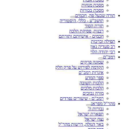
מסכת מנחות
מסכת בכורות
תורה שבעל פה, חכמים
תושב"ע - כללי, היסטוריה
תורת הסוד
רבנות, פסיקת הלכה
חכמים - אישיותם ותורתם
תפילה וברכות
רב סעדיה גאון
רבי יהודה הלוי
רמב"ם
שמונה פרקים
הקדמה לפירוש על פרק חלק
איגרות רמב"ם
ספר המדע
הלכות תשובה
הלכות מלכים
מורה נבוכים
רמב"ם - שיעורים נפרדים
מהר"ל מפראג
גבורות ה'
תפארת ישראל
נצח ישראל
באר הגולה, דרשות מהר"ל