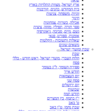
שואה
ארץ ישראל, מצוות התלויות בארץ
בית המקדש, כהנים, קורבנות
זוגיות, משפחה, צניעות
חינוך
אכילה, כשרות, צמחונות
ספר תורה, תפילין, מזוזה, ציצית
גשם, מיים, סביבה, גיאוגרפיה
אומנות, ספורט, פנאי
שאלות ותשובות - הקלטות
נושאים שונים
שבת ומועדי ישראל
שבת
הלוח העברי, מועדי ישראל, ראש חודש - כללי
פסח
ספירת העומר, ל"ג בעומר
חודש אייר
יום העצמאות
פסח שני
יום ירושלים
שבועות
חודש תמוז
י"ז בתמוז, בין המצרים
ט' באב
שבת נחמו, ט"ו באב