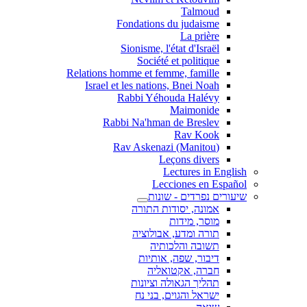
Talmoud
Fondations du judaisme
La prière
Sionisme, l'état d'Israël
Société et politique
Relations homme et femme, famille
Israel et les nations, Bnei Noah
Rabbi Yéhouda Halévy
Maimonide
Rabbi Na'hman de Breslev
Rav Kook
(Rav Askenazi (Manitou
Leçons divers
Lectures in English
Lecciones en Español
שיעורים נפרדים - שונות
אמונה, יסודות התורה
מוסר, מידות
תורה ומדע, אבולוציה
תשובה והלכותיה
דיבור, שפה, אותיות
חברה, אקטואליה
תהליך הגאולה וציונות
ישראל והגוים, בני נח