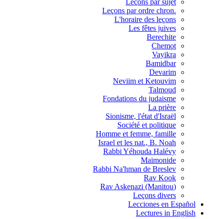
Leçons par sujet
.Leçons par ordre chron
L'horaire des leçons
Les fêtes juives
Berechite
Chemot
Vayikra
Bamidbar
Devarim
Neviim et Ketouvim
Talmoud
Fondations du judaisme
La prière
Sionisme, l'état d'Israël
Société et politique
Homme et femme, famille
Israel et les nat., B. Noah
Rabbi Yéhouda Halévy
Maimonide
Rabbi Na'hman de Breslev
Rav Kook
(Rav Askenazi (Manitou
Leçons divers
Lecciones en Español
Lectures in English