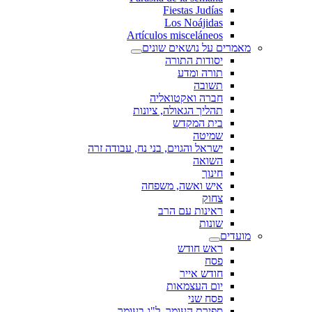
Fiestas Judías
Los Noájidas
Artículos misceláneos
מאמרים על נושאים שונים
יסודות התורה
תורה ומדע
תשובה
חברה ואקטואליה
תהליך הגאולה, ציונות
בית המקדש
שמיטה
ישראל והגוים, בני נח, עבודה זרה
השואה
חינוך
איש ואשה, משפחה
צחוק
ראינות עם הרב
שונות
מועדים
ראש חודש
פסח
חודש אייר
יום העצמאות
פסח שני
ספירת העומר, ל"ג בעומר