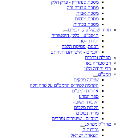
מסכת סנהדרין - פרק חלק
מסכת עבודה זרה
מסכת אבות
מסכת מנחות
מסכת בכורות
תורה שבעל פה, חכמים
תושב"ע - כללי, היסטוריה
תורת הסוד
רבנות, פסיקת הלכה
חכמים - אישיותם ותורתם
תפילה וברכות
רב סעדיה גאון
רבי יהודה הלוי
רמב"ם
שמונה פרקים
הקדמה לפירוש הרמב"ם על פרק חלק
איגרות רמב"ם
ספר המדע
הלכות תשובה
הלכות מלכים
מורה נבוכים
רמב"ם - שיעורים נפרדים
מהר"ל מפראג
גבורות ה'
תפארת ישראל