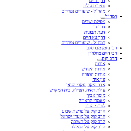
דרך חיים
נתיבות עולם
מהר"ל - שיעורים נפרדים
רמח"ל
מסילת ישרים
דרך ה'
דעת תבונות
דרך עץ חיים
רמח"ל - שיעורים נפרדים
רבי נחמן מברסלב
רבי חיים מוולוז'ין
הרב קוק
אורות
אורות הקודש
אורות התורה
עין איה
אדר היקר, עקבי הצאן
עולת ראיה, תפילה, בית המקדש
מוסר אביך
מאמרי הראי"ה
לנבוכי הדור
הרב קוק על פרשת שבוע
הרב קוק על מועדי ישראל
הרב קוק על תשובה
הרב קוק על הגאולה