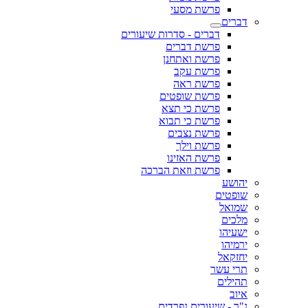
פרשת מסעי
דברים
דברים - סדרות שיעורים
פרשת דברים
פרשת ואתחנן
פרשת עקב
פרשת ראה
פרשת שופטים
פרשת כי תצא
פרשת כי תבוא
פרשת נצבים
פרשת וילך
פרשת האזינו
פרשת וזאת הברכה
יהושע
שופטים
שמואל
מלכים
ישעיהו
ירמיהו
יחזקאל
תרי עשר
תהילים
איוב
נ"ך - שיעורים נפרדים